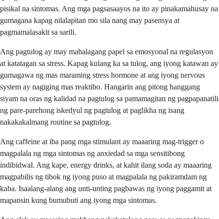
pisikal na sintomas. Ang mga pagsasaayos na ito ay pinakamahusay na
gumagana kapag nilalapitan mo sila nang may pasensya at
pagmamalasakit sa sarili.
Ang pagtulog ay may mahalagang papel sa emosyonal na regulasyon
at katatagan sa stress. Kapag kulang ka sa tulog, ang iyong katawan ay
gumagawa ng mas maraming stress hormone at ang iyong nervous
system ay nagiging mas reaktibo. Hangarin ang pitong hanggang
siyam na oras ng kalidad na pagtulog sa pamamagitan ng pagpapanatili
ng pare-parehong iskedyul ng pagtulog at paglikha ng isang
nakakakalmang routine sa pagtulog.
Ang caffeine at iba pang mga stimulant ay maaaring mag-trigger o
magpalala ng mga sintomas ng anxiedad sa mga sensitibong
indibidwal. Ang kape, energy drinks, at kahit ilang soda ay maaaring
magpabilis ng tibok ng iyong puso at magpalala ng pakiramdam ng
kaba. Isaalang-alang ang unti-unting pagbawas ng iyong paggamit at
mapansin kung bumubuti ang iyong mga sintomas.