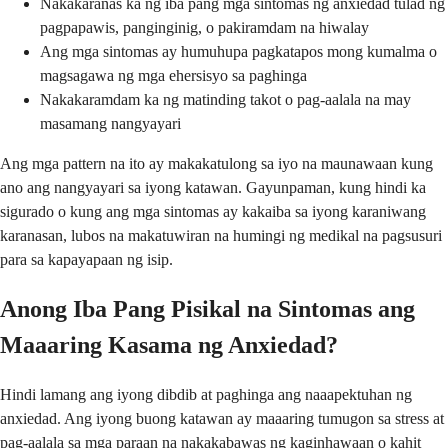
Nakakaranas ka ng iba pang mga sintomas ng anxiedad tulad ng
pagpapawis, panginginig, o pakiramdam na hiwalay
Ang mga sintomas ay humuhupa pagkatapos mong kumalma o
magsagawa ng mga ehersisyo sa paghinga
Nakakaramdam ka ng matinding takot o pag-aalala na may
masamang nangyayari
Ang mga pattern na ito ay makakatulong sa iyo na maunawaan kung
ano ang nangyayari sa iyong katawan. Gayunpaman, kung hindi ka
sigurado o kung ang mga sintomas ay kakaiba sa iyong karaniwang
karanasan, lubos na makatuwiran na humingi ng medikal na pagsusuri
para sa kapayapaan ng isip.
Anong Iba Pang Pisikal na Sintomas ang
Maaaring Kasama ng Anxiedad?
Hindi lamang ang iyong dibdib at paghinga ang naaapektuhan ng
anxiedad. Ang iyong buong katawan ay maaaring tumugon sa stress at
pag-aalala sa mga paraan na nakakabawas ng kaginhawaan o kahit