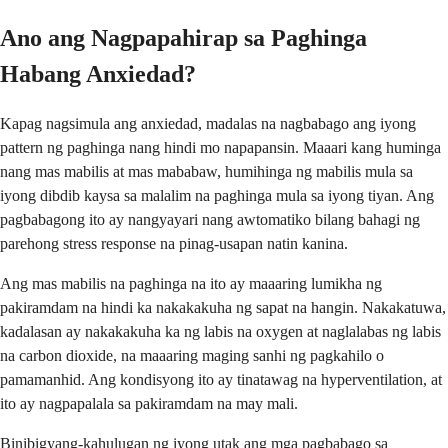
Ano ang Nagpapahirap sa Paghinga
Habang Anxiedad?
Kapag nagsimula ang anxiedad, madalas na nagbabago ang iyong
pattern ng paghinga nang hindi mo napapansin. Maaari kang huminga
nang mas mabilis at mas mababaw, humihinga ng mabilis mula sa
iyong dibdib kaysa sa malalim na paghinga mula sa iyong tiyan. Ang
pagbabagong ito ay nangyayari nang awtomatiko bilang bahagi ng
parehong stress response na pinag-usapan natin kanina.
Ang mas mabilis na paghinga na ito ay maaaring lumikha ng
pakiramdam na hindi ka nakakakuha ng sapat na hangin. Nakakatuwa,
kadalasan ay nakakakuha ka ng labis na oxygen at naglalabas ng labis
na carbon dioxide, na maaaring maging sanhi ng pagkahilo o
pamamanhid. Ang kondisyong ito ay tinatawag na hyperventilation, at
ito ay nagpapalala sa pakiramdam na may mali.
Binibigyang-kahulugan ng iyong utak ang mga pagbabago sa