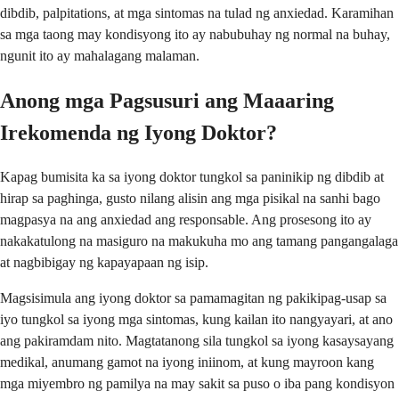
dibdib, palpitations, at mga sintomas na tulad ng anxiedad. Karamihan
sa mga taong may kondisyong ito ay nabubuhay ng normal na buhay,
ngunit ito ay mahalagang malaman.
Anong mga Pagsusuri ang Maaaring
Irekomenda ng Iyong Doktor?
Kapag bumisita ka sa iyong doktor tungkol sa paninikip ng dibdib at
hirap sa paghinga, gusto nilang alisin ang mga pisikal na sanhi bago
magpasya na ang anxiedad ang responsable. Ang prosesong ito ay
nakakatulong na masiguro na makukuha mo ang tamang pangangalaga
at nagbibigay ng kapayapaan ng isip.
Magsisimula ang iyong doktor sa pamamagitan ng pakikipag-usap sa
iyo tungkol sa iyong mga sintomas, kung kailan ito nangyayari, at ano
ang pakiramdam nito. Magtatanong sila tungkol sa iyong kasaysayang
medikal, anumang gamot na iyong iniinom, at kung mayroon kang
mga miyembro ng pamilya na may sakit sa puso o iba pang kondisyon