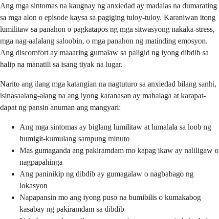
Ang mga sintomas na kaugnay ng anxiedad ay madalas na dumarating
sa mga alon o episode kaysa sa pagiging tuloy-tuloy. Karaniwan itong
lumilitaw sa panahon o pagkatapos ng mga sitwasyong nakaka-stress,
mga nag-aalalang saloobin, o mga panahon ng matinding emosyon.
Ang discomfort ay maaaring gumalaw sa paligid ng iyong dibdib sa
halip na manatili sa isang tiyak na lugar.
Narito ang ilang mga katangian na nagtuturo sa anxiedad bilang sanhi,
isinasaalang-alang na ang iyong karanasan ay mahalaga at karapat-
dapat ng pansin anuman ang mangyari:
Ang mga sintomas ay biglang lumilitaw at lumalala sa loob ng
humigit-kumulang sampung minuto
Mas gumaganda ang pakiramdam mo kapag ikaw ay naliligaw o
nagpapahinga
Ang paninikip ng dibdib ay gumagalaw o nagbabago ng
lokasyon
Napapansin mo ang iyong puso na bumibilis o kumakabog
kasabay ng pakiramdam sa dibdib