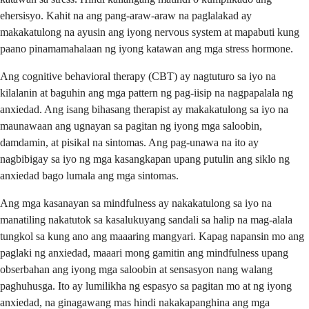
ehersisyo. Kahit na ang pang-araw-araw na paglalakad ay
makakatulong na ayusin ang iyong nervous system at mapabuti kung
paano pinamamahalaan ng iyong katawan ang mga stress hormone.
Ang cognitive behavioral therapy (CBT) ay nagtuturo sa iyo na
kilalanin at baguhin ang mga pattern ng pag-iisip na nagpapalala ng
anxiedad. Ang isang bihasang therapist ay makakatulong sa iyo na
maunawaan ang ugnayan sa pagitan ng iyong mga saloobin,
damdamin, at pisikal na sintomas. Ang pag-unawa na ito ay
nagbibigay sa iyo ng mga kasangkapan upang putulin ang siklo ng
anxiedad bago lumala ang mga sintomas.
Ang mga kasanayan sa mindfulness ay nakakatulong sa iyo na
manatiling nakatutok sa kasalukuyang sandali sa halip na mag-alala
tungkol sa kung ano ang maaaring mangyari. Kapag napansin mo ang
paglaki ng anxiedad, maaari mong gamitin ang mindfulness upang
obserbahan ang iyong mga saloobin at sensasyon nang walang
paghuhusga. Ito ay lumilikha ng espasyo sa pagitan mo at ng iyong
anxiedad, na ginagawang mas hindi nakakapanghina ang mga