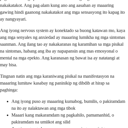
nakakatakot. Ang pag-alam kung ano ang aasahan ay maaaring
gawing hindi gaanong nakakatakot ang mga sensasyong ito kapag ito
ay nangyayari.
Ang iyong nervous system ay konektado sa buong katawan mo, kaya
ang mga senyales ng anxiedad ay maaaring lumikha ng mga sintomas
saanman. Ang ilang tao ay nakakaranas ng karamihan sa mga pisikal
na sintomas, habang ang iba ay napapansin ang mas emosyonal o
mental na mga epekto. Ang karanasan ng bawat isa ay natatangi at
may bisa.
Tingnan natin ang mga karaniwang pisikal na manifestasyon na
maaaring lumitaw kasabay ng paninikip ng dibdib at hirap sa
paghinga:
Ang iyong puso ay maaaring kumabog, bumilis, o pakiramdam
na ito ay nalaktawan ang mga tibok
Maaari kang makaramdam ng pagkahilo, pamamanhid, o
pakiramdam na umiikot ang silid