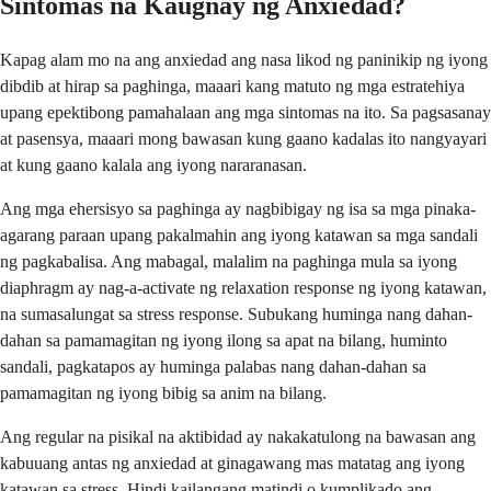
Sintomas na Kaugnay ng Anxiedad?
Kapag alam mo na ang anxiedad ang nasa likod ng paninikip ng iyong
dibdib at hirap sa paghinga, maaari kang matuto ng mga estratehiya
upang epektibong pamahalaan ang mga sintomas na ito. Sa pagsasanay
at pasensya, maaari mong bawasan kung gaano kadalas ito nangyayari
at kung gaano kalala ang iyong nararanasan.
Ang mga ehersisyo sa paghinga ay nagbibigay ng isa sa mga pinaka-
agarang paraan upang pakalmahin ang iyong katawan sa mga sandali
ng pagkabalisa. Ang mabagal, malalim na paghinga mula sa iyong
diaphragm ay nag-a-activate ng relaxation response ng iyong katawan,
na sumasalungat sa stress response. Subukang huminga nang dahan-
dahan sa pamamagitan ng iyong ilong sa apat na bilang, huminto
sandali, pagkatapos ay huminga palabas nang dahan-dahan sa
pamamagitan ng iyong bibig sa anim na bilang.
Ang regular na pisikal na aktibidad ay nakakatulong na bawasan ang
kabuuang antas ng anxiedad at ginagawang mas matatag ang iyong
katawan sa stress. Hindi kailangang matindi o kumplikado ang