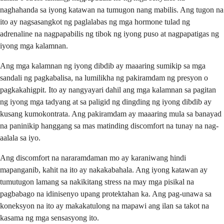
naghahanda sa iyong katawan na tumugon nang mabilis. Ang tugon na
ito ay nagsasangkot ng paglalabas ng mga hormone tulad ng
adrenaline na nagpapabilis ng tibok ng iyong puso at nagpapatigas ng
iyong mga kalamnan.
Ang mga kalamnan ng iyong dibdib ay maaaring sumikip sa mga
sandali ng pagkabalisa, na lumilikha ng pakiramdam ng presyon o
pagkakahigpit. Ito ay nangyayari dahil ang mga kalamnan sa pagitan
ng iyong mga tadyang at sa paligid ng dingding ng iyong dibdib ay
kusang kumokontrata. Ang pakiramdam ay maaaring mula sa banayad
na paninikip hanggang sa mas matinding discomfort na tunay na nag-
aalala sa iyo.
Ang discomfort na nararamdaman mo ay karaniwang hindi
mapanganib, kahit na ito ay nakakabahala. Ang iyong katawan ay
tumutugon lamang sa nakikitang stress na may mga pisikal na
pagbabago na idinisenyo upang protektahan ka. Ang pag-unawa sa
koneksyon na ito ay makakatulong na mapawi ang ilan sa takot na
kasama ng mga sensasyong ito.