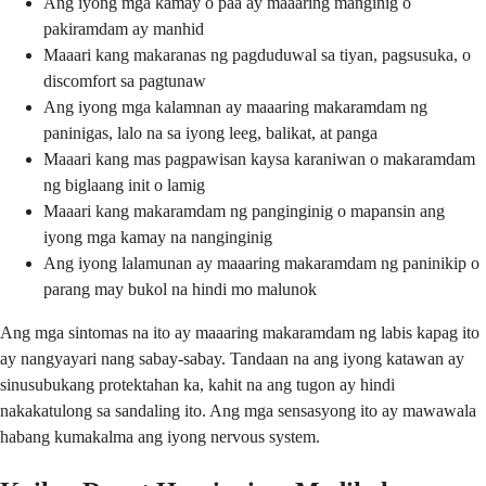
Ang iyong mga kamay o paa ay maaaring manginig o
pakiramdam ay manhid
Maaari kang makaranas ng pagduduwal sa tiyan, pagsusuka, o
discomfort sa pagtunaw
Ang iyong mga kalamnan ay maaaring makaramdam ng
paninigas, lalo na sa iyong leeg, balikat, at panga
Maaari kang mas pagpawisan kaysa karaniwan o makaramdam
ng biglaang init o lamig
Maaari kang makaramdam ng panginginig o mapansin ang
iyong mga kamay na nanginginig
Ang iyong lalamunan ay maaaring makaramdam ng paninikip o
parang may bukol na hindi mo malunok
Ang mga sintomas na ito ay maaaring makaramdam ng labis kapag ito
ay nangyayari nang sabay-sabay. Tandaan na ang iyong katawan ay
sinusubukang protektahan ka, kahit na ang tugon ay hindi
nakakatulong sa sandaling ito. Ang mga sensasyong ito ay mawawala
habang kumakalma ang iyong nervous system.