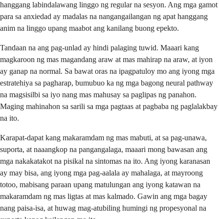
hanggang labindalawang linggo ng regular na sesyon. Ang mga gamot
para sa anxiedad ay madalas na nangangailangan ng apat hanggang
anim na linggo upang maabot ang kanilang buong epekto.
Tandaan na ang pag-unlad ay hindi palaging tuwid. Maaari kang
magkaroon ng mas magandang araw at mas mahirap na araw, at iyon
ay ganap na normal. Sa bawat oras na ipagpatuloy mo ang iyong mga
estratehiya sa pagharap, bumubuo ka ng mga bagong neural pathway
na magsisilbi sa iyo nang mas mahusay sa paglipas ng panahon.
Maging mahinahon sa sarili sa mga pagtaas at pagbaba ng paglalakbay
na ito.
Karapat-dapat kang makaramdam ng mas mabuti, at sa pag-unawa,
suporta, at naaangkop na pangangalaga, maaari mong bawasan ang
mga nakakatakot na pisikal na sintomas na ito. Ang iyong karanasan
ay may bisa, ang iyong mga pag-aalala ay mahalaga, at mayroong
totoo, mabisang paraan upang matulungan ang iyong katawan na
makaramdam ng mas ligtas at mas kalmado. Gawin ang mga bagay
nang paisa-isa, at huwag mag-atubiling humingi ng propesyonal na