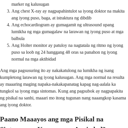
marker ng kalusugan
Ang chest X-ray ay nagpapahintulot sa iyong doktor na makita
ang iyong puso, baga, at istraktura ng dibdib
Ang echocardiogram ay gumagamit ng ultrasound upang
lumikha ng mga gumagalaw na larawan ng iyong puso at mga
balbula
Ang Holter monitor ay patuloy na nagtatala ng ritmo ng iyong
puso sa loob ng 24 hanggang 48 oras sa panahon ng iyong
normal na mga aktibidad
Ang mga pagsusuring ito ay nakakatulong na lumikha ng isang
kumpletong larawan ng iyong kalusugan. Ang mga normal na resulta
ay maaaring maging napaka-nakakapanatag kapag nag-aalala ka
tungkol sa iyong mga sintomas. Kung ang pagsubok ay nagpapakita
ng pisikal na sanhi, maaari mo itong tugunan nang naaangkop kasama
ang iyong doktor.
Paano Maaayos ang mga Pisikal na