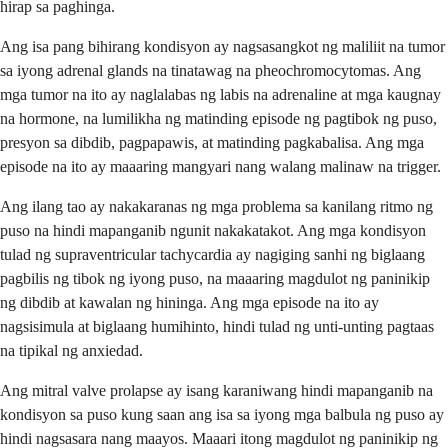
hirap sa paghinga.
Ang isa pang bihirang kondisyon ay nagsasangkot ng maliliit na tumor
sa iyong adrenal glands na tinatawag na pheochromocytomas. Ang
mga tumor na ito ay naglalabas ng labis na adrenaline at mga kaugnay
na hormone, na lumilikha ng matinding episode ng pagtibok ng puso,
presyon sa dibdib, pagpapawis, at matinding pagkabalisa. Ang mga
episode na ito ay maaaring mangyari nang walang malinaw na trigger.
Ang ilang tao ay nakakaranas ng mga problema sa kanilang ritmo ng
puso na hindi mapanganib ngunit nakakatakot. Ang mga kondisyon
tulad ng supraventricular tachycardia ay nagiging sanhi ng biglaang
pagbilis ng tibok ng iyong puso, na maaaring magdulot ng paninikip
ng dibdib at kawalan ng hininga. Ang mga episode na ito ay
nagsisimula at biglaang humihinto, hindi tulad ng unti-unting pagtaas
na tipikal ng anxiedad.
Ang mitral valve prolapse ay isang karaniwang hindi mapanganib na
kondisyon sa puso kung saan ang isa sa iyong mga balbula ng puso ay
hindi nagsasara nang maayos. Maaari itong magdulot ng paninikip ng