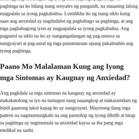
paghinga na ito bilang isang senyales ng panganib, na maaaring lalong
magpalala sa iyong pagkabalisa. Lumilikha ito ng isang siklo kung
saan ang anxiedad ay nagdudulot ng pagbabago sa paghinga, at ang
mga pagbabagong iyon ay nagpapalala sa iyong pagkabalisa. Ang
pagputol sa siklo na ito ay nangangailangan ng pag-unawa sa
nangyayari at pag-aaral ng mga pamamaraan upang pakalmahin ang
iyong paghinga.
Paano Mo Malalaman Kung ang Iyong
mga Sintomas ay Kaugnay ng Anxiedad?
Ang pagkilala sa mga sintomas na kaugnay ng anxiedad ay
makakatulong sa iyo na tumugon nang naaangkop at makaramdam ng
hindi gaanong takot kapag ito ay nangyayari. Mayroong ilang mga
pattern na nagmumungkahi na ang paninikip ng iyong dibdib at hirap
sa paghinga ay nagmumula sa anxiedad kaysa sa iba pang mga
medikal na sanhi.