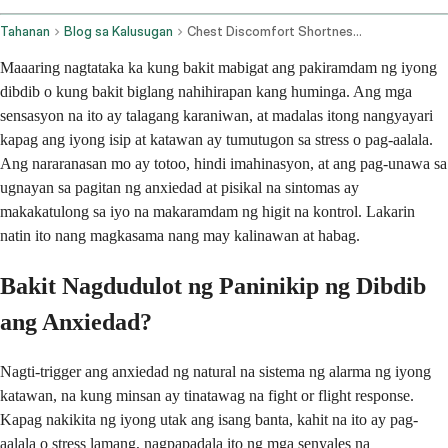
Tahanan
Blog sa Kalusugan
Chest Discomfort Shortness Of Breath And Anxiety Related Symptoms
Maaaring nagtataka ka kung bakit mabigat ang pakiramdam ng iyong
dibdib o kung bakit biglang nahihirapan kang huminga. Ang mga
sensasyon na ito ay talagang karaniwan, at madalas itong nangyayari
kapag ang iyong isip at katawan ay tumutugon sa stress o pag-aalala.
Ang nararanasan mo ay totoo, hindi imahinasyon, at ang pag-unawa sa
ugnayan sa pagitan ng anxiedad at pisikal na sintomas ay
makakatulong sa iyo na makaramdam ng higit na kontrol. Lakarin
natin ito nang magkasama nang may kalinawan at habag.
Bakit Nagdudulot ng Paninikip ng Dibdib
ang Anxiedad?
Nagti-trigger ang anxiedad ng natural na sistema ng alarma ng iyong
katawan, na kung minsan ay tinatawag na fight or flight response.
Kapag nakikita ng iyong utak ang isang banta, kahit na ito ay pag-
aalala o stress lamang, nagpapadala ito ng mga senyales na