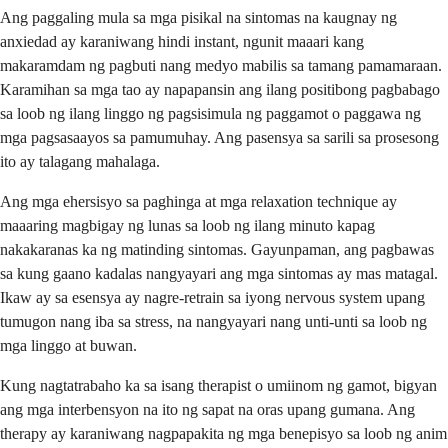
Ang paggaling mula sa mga pisikal na sintomas na kaugnay ng
anxiedad ay karaniwang hindi instant, ngunit maaari kang
makaramdam ng pagbuti nang medyo mabilis sa tamang pamamaraan.
Karamihan sa mga tao ay napapansin ang ilang positibong pagbabago
sa loob ng ilang linggo ng pagsisimula ng paggamot o paggawa ng
mga pagsasaayos sa pamumuhay. Ang pasensya sa sarili sa prosesong
ito ay talagang mahalaga.
Ang mga ehersisyo sa paghinga at mga relaxation technique ay
maaaring magbigay ng lunas sa loob ng ilang minuto kapag
nakakaranas ka ng matinding sintomas. Gayunpaman, ang pagbawas
sa kung gaano kadalas nangyayari ang mga sintomas ay mas matagal.
Ikaw ay sa esensya ay nagre-retrain sa iyong nervous system upang
tumugon nang iba sa stress, na nangyayari nang unti-unti sa loob ng
mga linggo at buwan.
Kung nagtatrabaho ka sa isang therapist o umiinom ng gamot, bigyan
ang mga interbensyon na ito ng sapat na oras upang gumana. Ang
therapy ay karaniwang nagpapakita ng mga benepisyo sa loob ng anim