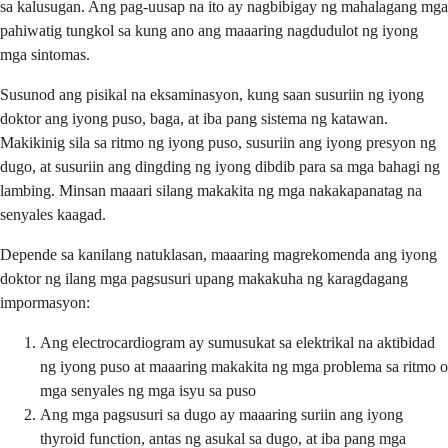
sa kalusugan. Ang pag-uusap na ito ay nagbibigay ng mahalagang mga
pahiwatig tungkol sa kung ano ang maaaring nagdudulot ng iyong
mga sintomas.
Susunod ang pisikal na eksaminasyon, kung saan susuriin ng iyong
doktor ang iyong puso, baga, at iba pang sistema ng katawan.
Makikinig sila sa ritmo ng iyong puso, susuriin ang iyong presyon ng
dugo, at susuriin ang dingding ng iyong dibdib para sa mga bahagi ng
lambing. Minsan maaari silang makakita ng mga nakakapanatag na
senyales kaagad.
Depende sa kanilang natuklasan, maaaring magrekomenda ang iyong
doktor ng ilang mga pagsusuri upang makakuha ng karagdagang
impormasyon:
Ang electrocardiogram ay sumusukat sa elektrikal na aktibidad
ng iyong puso at maaaring makakita ng mga problema sa ritmo o
mga senyales ng mga isyu sa puso
Ang mga pagsusuri sa dugo ay maaaring suriin ang iyong
thyroid function, antas ng asukal sa dugo, at iba pang mga