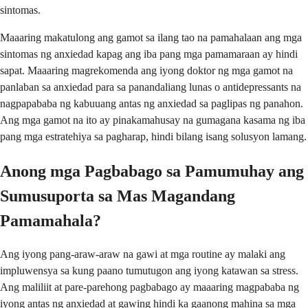
sintomas.
Maaaring makatulong ang gamot sa ilang tao na pamahalaan ang mga
sintomas ng anxiedad kapag ang iba pang mga pamamaraan ay hindi
sapat. Maaaring magrekomenda ang iyong doktor ng mga gamot na
panlaban sa anxiedad para sa panandaliang lunas o antidepressants na
nagpapababa ng kabuuang antas ng anxiedad sa paglipas ng panahon.
Ang mga gamot na ito ay pinakamahusay na gumagana kasama ng iba
pang mga estratehiya sa pagharap, hindi bilang isang solusyon lamang.
Anong mga Pagbabago sa Pamumuhay ang
Sumusuporta sa Mas Magandang
Pamamahala?
Ang iyong pang-araw-araw na gawi at mga routine ay malaki ang
impluwensya sa kung paano tumutugon ang iyong katawan sa stress.
Ang maliliit at pare-parehong pagbabago ay maaaring magpababa ng
iyong antas ng anxiedad at gawing hindi ka gaanong mahina sa mga