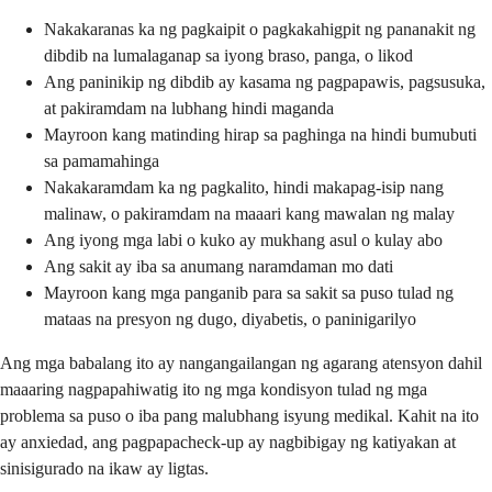
Nakakaranas ka ng pagkaipit o pagkakahigpit ng pananakit ng
dibdib na lumalaganap sa iyong braso, panga, o likod
Ang paninikip ng dibdib ay kasama ng pagpapawis, pagsusuka,
at pakiramdam na lubhang hindi maganda
Mayroon kang matinding hirap sa paghinga na hindi bumubuti
sa pamamahinga
Nakakaramdam ka ng pagkalito, hindi makapag-isip nang
malinaw, o pakiramdam na maaari kang mawalan ng malay
Ang iyong mga labi o kuko ay mukhang asul o kulay abo
Ang sakit ay iba sa anumang naramdaman mo dati
Mayroon kang mga panganib para sa sakit sa puso tulad ng
mataas na presyon ng dugo, diyabetis, o paninigarilyo
Ang mga babalang ito ay nangangailangan ng agarang atensyon dahil
maaaring nagpapahiwatig ito ng mga kondisyon tulad ng mga
problema sa puso o iba pang malubhang isyung medikal. Kahit na ito
ay anxiedad, ang pagpapacheck-up ay nagbibigay ng katiyakan at
sinisigurado na ikaw ay ligtas.