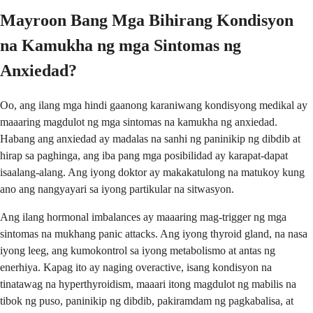
Mayroon Bang Mga Bihirang Kondisyon
na Kamukha ng mga Sintomas ng
Anxiedad?
Oo, ang ilang mga hindi gaanong karaniwang kondisyong medikal ay
maaaring magdulot ng mga sintomas na kamukha ng anxiedad.
Habang ang anxiedad ay madalas na sanhi ng paninikip ng dibdib at
hirap sa paghinga, ang iba pang mga posibilidad ay karapat-dapat
isaalang-alang. Ang iyong doktor ay makakatulong na matukoy kung
ano ang nangyayari sa iyong partikular na sitwasyon.
Ang ilang hormonal imbalances ay maaaring mag-trigger ng mga
sintomas na mukhang panic attacks. Ang iyong thyroid gland, na nasa
iyong leeg, ang kumokontrol sa iyong metabolismo at antas ng
enerhiya. Kapag ito ay naging overactive, isang kondisyon na
tinatawag na hyperthyroidism, maaari itong magdulot ng mabilis na
tibok ng puso, paninikip ng dibdib, pakiramdam ng pagkabalisa, at