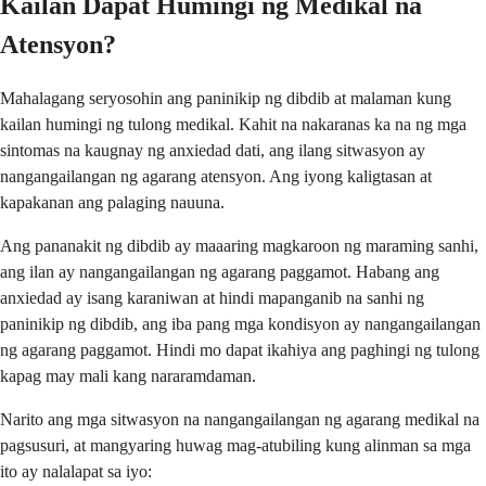
Kailan Dapat Humingi ng Medikal na
Atensyon?
Mahalagang seryosohin ang paninikip ng dibdib at malaman kung
kailan humingi ng tulong medikal. Kahit na nakaranas ka na ng mga
sintomas na kaugnay ng anxiedad dati, ang ilang sitwasyon ay
nangangailangan ng agarang atensyon. Ang iyong kaligtasan at
kapakanan ang palaging nauuna.
Ang pananakit ng dibdib ay maaaring magkaroon ng maraming sanhi,
ang ilan ay nangangailangan ng agarang paggamot. Habang ang
anxiedad ay isang karaniwan at hindi mapanganib na sanhi ng
paninikip ng dibdib, ang iba pang mga kondisyon ay nangangailangan
ng agarang paggamot. Hindi mo dapat ikahiya ang paghingi ng tulong
kapag may mali kang nararamdaman.
Narito ang mga sitwasyon na nangangailangan ng agarang medikal na
pagsusuri, at mangyaring huwag mag-atubiling kung alinman sa mga
ito ay nalalapat sa iyo: