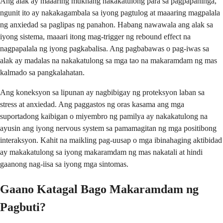
Ang alak ay maaaring mukhang nakakatulong para sa pagpapahinga,
ngunit ito ay nakakagambala sa iyong pagtulog at maaaring magpalala
ng anxiedad sa paglipas ng panahon. Habang nawawala ang alak sa
iyong sistema, maaari itong mag-trigger ng rebound effect na
nagpapalala ng iyong pagkabalisa. Ang pagbabawas o pag-iwas sa
alak ay madalas na nakakatulong sa mga tao na makaramdam ng mas
kalmado sa pangkalahatan.
Ang koneksyon sa lipunan ay nagbibigay ng proteksyon laban sa
stress at anxiedad. Ang paggastos ng oras kasama ang mga
suportadong kaibigan o miyembro ng pamilya ay nakakatulong na
ayusin ang iyong nervous system sa pamamagitan ng mga positibong
interaksyon. Kahit na maikling pag-uusap o mga ibinahaging aktibidad
ay makakatulong sa iyong makaramdam ng mas nakatali at hindi
gaanong nag-iisa sa iyong mga sintomas.
Gaano Katagal Bago Makaramdam ng
Pagbuti?