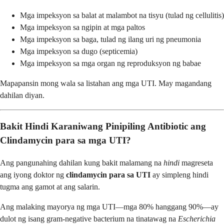
Mga impeksyon sa balat at malambot na tisyu (tulad ng cellulitis)
Mga impeksyon sa ngipin at mga paltos
Mga impeksyon sa baga, tulad ng ilang uri ng pneumonia
Mga impeksyon sa dugo (septicemia)
Mga impeksyon sa mga organ ng reproduksyon ng babae
Mapapansin mong wala sa listahan ang mga UTI. May magandang
dahilan diyan.
Bakit Hindi Karaniwang Pinipiling Antibiotic ang
Clindamycin para sa mga UTI?
Ang pangunahing dahilan kung bakit malamang na
hindi
magreseta
ang iyong doktor ng
clindamycin para sa UTI
ay simpleng hindi
tugma ang gamot at ang salarin.
Ang malaking mayorya ng mga UTI—mga 80% hanggang 90%—ay
dulot ng isang gram-negative bacterium na tinatawag na
Escherichia