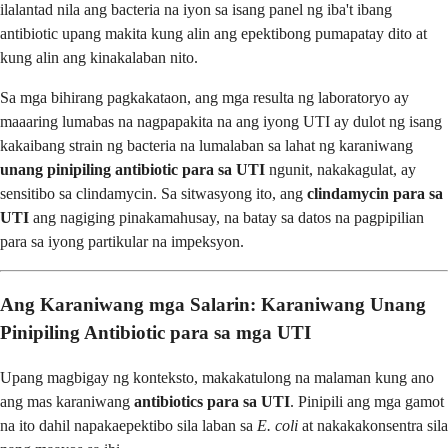
ilalantad nila ang bacteria na iyon sa isang panel ng iba't ibang
antibiotic upang makita kung alin ang epektibong pumapatay dito at
kung alin ang kinakalaban nito.
Sa mga bihirang pagkakataon, ang mga resulta ng laboratoryo ay
maaaring lumabas na nagpapakita na ang iyong UTI ay dulot ng isang
kakaibang strain ng bacteria na lumalaban sa lahat ng karaniwang
unang pinipiling antibiotic para sa UTI
ngunit, nakakagulat, ay
sensitibo sa clindamycin. Sa sitwasyong ito, ang
clindamycin para sa
UTI
ang nagiging pinakamahusay, na batay sa datos na pagpipilian
para sa iyong partikular na impeksyon.
Ang Karaniwang mga Salarin: Karaniwang Unang
Pinipiling Antibiotic para sa mga UTI
Upang magbigay ng konteksto, makakatulong na malaman kung ano
ang mas karaniwang
antibiotics para sa UTI
. Pinipili ang mga gamot
na ito dahil napakaepektibo sila laban sa
E. coli
at nakakakonsentra sila