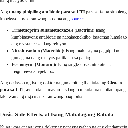
nang maayos sa ihi.
Ang
unang pinipiling antibiotic para sa UTI
para sa isang simpleng
impeksyon ay karaniwang kasama ang
source
:
Trimethoprim-sulfamethoxazole (Bactrim):
Isang
kumbinasyong antibiotic na napakaepektibo, bagaman lumalago
ang resistance sa ilang rehiyon.
Nitrofurantoin (Macrobid):
Isang mahusay na pagpipilian na
gumagana nang maayos partikular sa pantog.
Fosfomycin (Monurol):
Isang single-dose antibiotic na
maginhawa at epektibo.
Ang desisyon ng iyong doktor na gumamit ng iba, tulad ng
Cleocin
para sa UTI
, ay tanda na mayroon silang partikular na dahilan upang
laktawan ang mga mas karaniwang pagpipilian.
Dosis, Side Effects, at Isang Mahalagang Babala
Kung ikaw at ang iyong doktor ay napagpasyahan na ang clindamycin