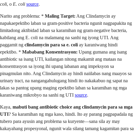
coli
, o
E. coli
source
.
Narito ang problema: *
Maling Target:
Ang Clindamycin ay
napakaepektibo laban sa gram-positive bacteria ngunit nagpapakita ng
limitadong aktibidad laban sa karamihan ng gram-negative bacteria,
kabilang ang E. coli na malamang na sanhi ng iyong UTI. Ang
paggamit ng
clindamycin para sa e. coli
ay karaniwang hindi
epektibo. *
Mababang Konsentrasyon:
Upang gumana ang isang
antibiotic sa isang UTI, kailangan nitong makamit ang mataas na
konsentrasyon sa iyong ihi upang labanan ang impeksyon sa
pinagmulan nito. Ang Clindamycin ay hindi naiilabas nang maayos sa
urinary tract, na nangangahulugang hindi ito nakakabuo ng sapat na
lakas sa pantog upang maging epektibo laban sa karamihan ng mga
karaniwang mikrobyo na sanhi ng UTI
source
.
Kaya,
mabuti bang antibiotic choice ang clindamycin para sa mga
UTI
? Sa karamihan ng mga kaso, hindi. Ito ay parang pagpapadala ng
tubero para ayusin ang problema sa kuryente—sana sila ay may
kakayahang propesyonal, ngunit wala silang tamang kagamitan para sa