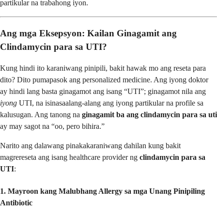
partikular na trabahong iyon.
Ang mga Eksepsyon: Kailan Ginagamit ang
Clindamycin para sa UTI?
Kung hindi ito karaniwang pinipili, bakit hawak mo ang reseta para
dito? Dito pumapasok ang personalized medicine. Ang iyong doktor
ay hindi lang basta ginagamot ang isang “UTI”; ginagamot nila ang
iyong
UTI, na isinasaalang-alang ang iyong partikular na profile sa
kalusugan. Ang tanong na
ginagamit ba ang clindamycin para sa uti
ay may sagot na “oo, pero bihira.”
Narito ang dalawang pinakakaraniwang dahilan kung bakit
magrereseta ang isang healthcare provider ng
clindamycin para sa
UTI
:
1. Mayroon kang Malubhang Allergy sa mga Unang Pinipiling
Antibiotic