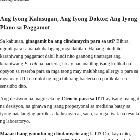
Ang Iyong Kalusugan, Ang Iyong Doktor, Ang Iyong
Plano sa Paggamot
Sa kabuuan,
ginagamit ba ang clindamycin para sa uti
? Bihira,
ngunit para sa napakahalagang mga dahilan. Habang hindi ito
karaniwang paggamot dahil hindi nito gaanong tinatarget ang
karaniwang
E. coli
na bacteria, ito ay nananatiling isang kritikal na
opsyon sa reserba para sa mga taong may malubhang allergy o para sa
mga may UTI na dulot ng mga bihirang bacteria na partikular na
sensitibo dito.
Ang desisyon na magreseta ng
Cleocin para sa UTI
ay isang maingat
na desisyon, na ginawa ng isang propesyonal sa medisina batay sa
iyong natatanging profile sa kalusugan at, sana, sa mga tiyak na resulta
ng laboratoryo.
Maaari bang gamutin ng clindamycin ang UTI?
Oo, kaya nito,