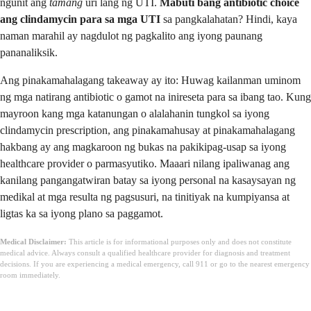
ngunit ang
tamang
uri lang ng UTI.
Mabuti bang antibiotic choice
ang clindamycin para sa mga UTI
sa pangkalahatan? Hindi, kaya
naman marahil ay nagdulot ng pagkalito ang iyong paunang
pananaliksik.
Ang pinakamahalagang takeaway ay ito: Huwag kailanman uminom
ng mga natirang antibiotic o gamot na inireseta para sa ibang tao. Kung
mayroon kang mga katanungan o alalahanin tungkol sa iyong
clindamycin prescription, ang pinakamahusay at pinakamahalagang
hakbang ay ang magkaroon ng bukas na pakikipag-usap sa iyong
healthcare provider o parmasyutiko. Maaari nilang ipaliwanag ang
kanilang pangangatwiran batay sa iyong personal na kasaysayan ng
medikal at mga resulta ng pagsusuri, na tinitiyak na kumpiyansa at
ligtas ka sa iyong plano sa paggamot.
Medical Disclaimer:
This article is for informational purposes only and does not constitute
medical advice. Always consult a qualified healthcare provider for diagnosis and treatment
decisions. If you are experiencing a medical emergency, call 911 or go to the nearest emergency
room immediately.