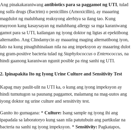
Ang pinakakaraniwang
antibiotics para sa paggamot ng UTI
, tulad
ng sulfa drugs (Bactrim) o penicillins (Amoxicillin), ay maaaring
magdulot ng malubhang reaksyong alerhiya sa ilang tao. Kung
mayroon kang kasaysayan ng malubhang allergy sa mga karaniwang
gamot para sa UTI, kailangan ng iyong doktor ng ligtas at epektibong
alternatibo. Ang Clindamycin ay maaaring maging alternatibong iyon,
lalo na kung pinaghihinalaan nila na ang impeksyon ay maaaring dulot
ng gram-positive bacteria tulad ng
Staphylococcus
o
Enterococcus
, na
hindi gaanong karaniwan ngunit posible pa ring sanhi ng UTI.
2. Ipinapakita Ito ng Iyong Urine Culture and Sensitivity Test
Kapag may paulit-ulit na UTI ka, o kung ang iyong impeksyon ay
hindi tumutugon sa paunang paggamot, malamang na mag-uutos ang
iyong doktor ng urine culture and sensitivity test.
Ganito ito gumagana: *
Culture:
Isang sample ng iyong ihi ang
ipapadala sa laboratoryo kung saan nila patutubuin ang partikular na
bacteria na sanhi ng iyong impeksyon. *
Sensitivity:
Pagkatapos,