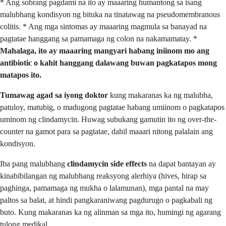
* Ang sobrang pagdami na ito ay maaaring humantong sa isang
malubhang kondisyon ng bituka na tinatawag na pseudomembranous
colitis. * Ang mga sintomas ay maaaring magmula sa banayad na
pagtatae hanggang sa pamamaga ng colon na nakamamatay. *
Mahalaga, ito ay maaaring mangyari habang iniinom mo ang
antibiotic o kahit hanggang dalawang buwan pagkatapos mong
matapos ito.
Tumawag agad sa iyong doktor
kung makaranas ka ng malubha,
patuloy, matubig, o madugong pagtatae habang umiinom o pagkatapos
uminom ng clindamycin. Huwag subukang gamutin ito ng over-the-
counter na gamot para sa pagtatae, dahil maaari nitong palalain ang
kondisyon.
Iba pang malubhang
clindamycin side effects
na dapat bantayan ay
kinabibilangan ng malubhang reaksyong alerhiya (hives, hirap sa
paghinga, pamamaga ng mukha o lalamunan), mga pantal na may
paltos sa balat, at hindi pangkaraniwang pagdurugo o pagkabali ng
buto. Kung makaranas ka ng alinman sa mga ito, humingi ng agarang
tulong medikal.