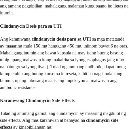
ang tamang pagpipilian, mahalagang malaman kung paano ito ligtas na
inumin.
Clindamycin Dosis para sa UTI
Ang karaniwang
clindamycin dosis para sa UTI
sa mga matatanda
ay maaaring mula 150 mg hanggang 450 mg, iniinom bawat 6 na oras.
Mahalagang inumin ang bawat kapsula na may isang buong basong
tubig upang maiwasan itong makairita sa iyong esophagus (ang tubo
na patungo sa iyong tiyan). Tulad ng anumang antibiotic, dapat mong
kumpletuhin ang buong kurso na inireseta, kahit na nagsimula kang
bumuti, upang lubusang maalis ang impeksyon at maiwasan ang
antibiotic resistance.
Karaniwang Clindamycin Side Effects
Tulad ng anumang gamot, ang clindamycin ay maaaring magdulot ng
side effects. Ang mas karaniwan at banayad na
clindamycin side
effects
ay kinabibilangan ng: