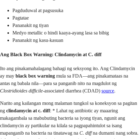
Pagduduwal at pagsusuka
Pagtatae
Pananakit ng tiyan
Medyo metallic o hindi kaaya-ayang lasa sa bibig
Pananakit ng kasu-kasuan
Ang Black Box Warning: Clindamycin at C. diff
Ito ang pinakamahalagang bahagi ng seksyong ito. Ang Clindamycin
ay may
black box warning
mula sa FDA—ang pinakamataas na
antas ng babala nila—para sa panganib nito na magdulot ng
Clostridioides difficile
-associated diarrhea (CDAD)
source
.
Narito ang kailangan mong malaman tungkol sa koneksyon sa pagitan
ng
clindamycin at c. diff
: * Lahat ng antibiotic ay maaaring
makagambala sa mabubuting bacteria sa iyong tiyan, ngunit ang
clindamycin ay partikular na kilala sa pagpapahintulot sa isang
mapanganib na bacteria na tinatawag na
C. diff
na dumami nang sobra.