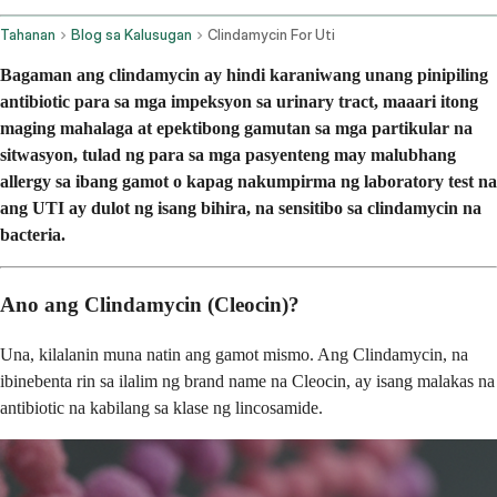
Tahanan
Blog sa Kalusugan
Clindamycin For Uti
Bagaman ang clindamycin ay hindi karaniwang unang pinipiling
antibiotic para sa mga impeksyon sa urinary tract, maaari itong
maging mahalaga at epektibong gamutan sa mga partikular na
sitwasyon, tulad ng para sa mga pasyenteng may malubhang
allergy sa ibang gamot o kapag nakumpirma ng laboratory test na
ang UTI ay dulot ng isang bihira, na sensitibo sa clindamycin na
bacteria.
Ano ang Clindamycin (Cleocin)?
Una, kilalanin muna natin ang gamot mismo. Ang Clindamycin, na
ibinebenta rin sa ilalim ng brand name na Cleocin, ay isang malakas na
antibiotic na kabilang sa klase ng lincosamide.