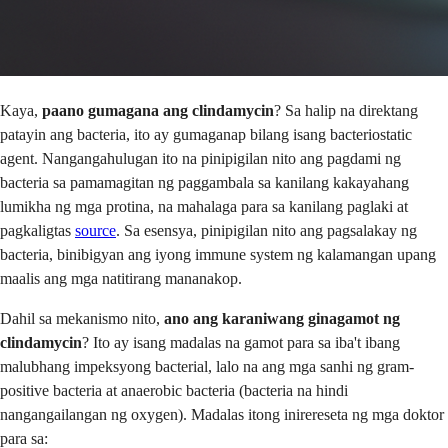
Kaya,
paano gumagana ang clindamycin
? Sa halip na direktang
patayin ang bacteria, ito ay gumaganap bilang isang bacteriostatic
agent. Nangangahulugan ito na pinipigilan nito ang pagdami ng
bacteria sa pamamagitan ng paggambala sa kanilang kakayahang
lumikha ng mga protina, na mahalaga para sa kanilang paglaki at
pagkaligtas
source
. Sa esensya, pinipigilan nito ang pagsalakay ng
bacteria, binibigyan ang iyong immune system ng kalamangan upang
maalis ang mga natitirang mananakop.
Dahil sa mekanismo nito,
ano ang karaniwang ginagamot ng
clindamycin
? Ito ay isang madalas na gamot para sa iba't ibang
malubhang impeksyong bacterial, lalo na ang mga sanhi ng gram-
positive bacteria at anaerobic bacteria (bacteria na hindi
nangangailangan ng oxygen). Madalas itong inirereseta ng mga doktor
para sa: