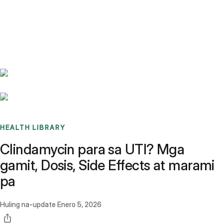
Benchmarks
Stories
FAQ
Sign up / Log in
HEALTH LIBRARY
Clindamycin para sa UTI? Mga
gamit, Dosis, Side Effects at marami
pa
Huling na-update
Enero 5, 2026