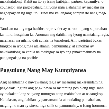
makakatulong. Kahit na ito ay isang kaibigan, partner, kapamilya, o
counselor, ang pagbabahagi ng iyong mga alalahanin ay madalas na
nagpapagaan ng mga ito. Hindi mo kailangang harapin ito nang mag-
isa.
Tandaan na ang mga healthcare provider ay naroon upang suportahan
ka, hindi husgahan ka. Anuman ang dahilan ng iyong naantalang regla,
naranasan na nila ito dati at nais na tumulong. Ang pagiging bukas
tungkol sa iyong mga alalahanin, pamumuhay, at sintomas ay
nakakatulong sa kanila na maibigay sa iyo ang pinakamahusay na
pangangalaga na posible.
Pagsulong Nang May Kumpiyansa
Ang naantalang o nawawalang regla ay maaaring makaramdam ng
pag-aalala, ngunit ang pag-unawa sa maraming posibleng mga sanhi
ay makakatulong sa iyong tumugon nang mahinahon at naaangkop.
Kadalasan, ang dahilan ay pansamantala at madaling pamahalaan,
maging ito man ay stress, mga salik sa pamumuhay, o isang hormonal