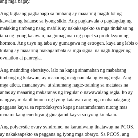
ang mga bagay.
Ang biglaang pagbabago sa timbang ay maaaring magdulot ng
kawalan ng balanse sa iyong siklo. Ang pagkawala o pagdagdag ng
malaking timbang nang mabilis ay nakakaapekto sa mga tindahan ng
taba ng iyong katawan, na gumaganap ng papel sa produksyon ng
hormon. Ang tisyu ng taba ay gumagawa ng estrogen, kaya ang labis o
kulang ay maaaring makagambala sa mga signal na nagti-trigger ng
ovulation at panregla.
Ang matinding ehersisyo, lalo na kapag sinamahan ng mababang
timbang ng katawan, ay maaaring magpaantala ng iyong regla. Ang
mga atleta, mananayaw, at sinumang nagte-training sa matataas na
antas ay maaaring makaranas ng iregular o nawawalang regla. Ito ay
nangyayari dahil inuuna ng iyong katawan ang mga mahahalagang
paggana kaysa sa reproduksyon kapag nararamdaman nitong mas
marami kang enerhiyang ginagamit kaysa sa iyong kinakain.
Ang polycystic ovary syndrome, na karaniwang tinatawag na PCOS,
ay nakakaapekto sa paggana ng iyong mga obaryo. Sa PCOS, ang