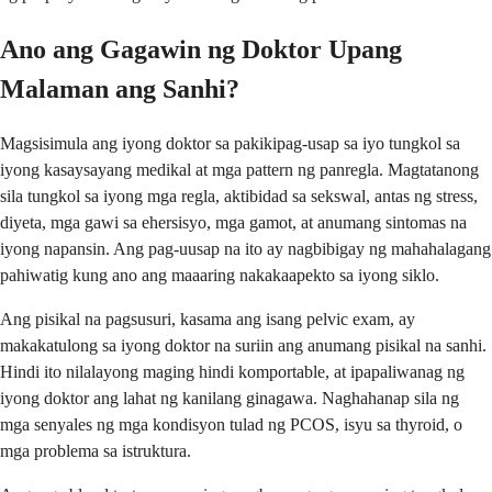
Ano ang Gagawin ng Doktor Upang
Malaman ang Sanhi?
Magsisimula ang iyong doktor sa pakikipag-usap sa iyo tungkol sa
iyong kasaysayang medikal at mga pattern ng panregla. Magtatanong
sila tungkol sa iyong mga regla, aktibidad sa sekswal, antas ng stress,
diyeta, mga gawi sa ehersisyo, mga gamot, at anumang sintomas na
iyong napansin. Ang pag-uusap na ito ay nagbibigay ng mahahalagang
pahiwatig kung ano ang maaaring nakakaapekto sa iyong siklo.
Ang pisikal na pagsusuri, kasama ang isang pelvic exam, ay
makakatulong sa iyong doktor na suriin ang anumang pisikal na sanhi.
Hindi ito nilalayong maging hindi komportable, at ipapaliwanag ng
iyong doktor ang lahat ng kanilang ginagawa. Naghahanap sila ng
mga senyales ng mga kondisyon tulad ng PCOS, isyu sa thyroid, o
mga problema sa istruktura.