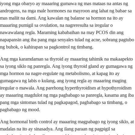
iyong mga obaryo ay maaaring gumawa ng mas mataas na antas ng
androgens, na mga male hormones na mayroon ang lahat ng babae sa
mas maliit na dami. Ang kawalan ng balanse sa hormon na ito ay
maaaring pumigil sa ovulation, na nagreresulta sa iregular o
nawawalang regla. Maraming kababaihan na may PCOS din ang
napapansin ang iba pang mga senyales tulad ng acne, sobrang pagtubo
ng buhok, o kahirapan sa pagkontrol ng timbang.
Ang mga karamdaman sa thyroid ay maaaring tahimik na makaapekto
sa iyong siklo ng panregla. Ang iyong thyroid gland ay gumagawa ng
mga hormon na nagre-regulate ng metabolismo, at kapag ito ay
gumagawa ng labis o kulang, ang iyong regla ay maaaring maging
iregular o mawala. Ang parehong hyperthyroidism at hypothyroidism
ay maaaring magdulot ng mga pagbabago sa panregla, kasama ang iba
pang mga sintomas tulad ng pagkapagod, pagbabago sa timbang, o
pagbabago ng mood.
Ang hormonal birth control ay maaaring magpabago ng iyong siklo, at
madalas na ito ay sinasadya. Ang ilang paraan ng pagpigil sa