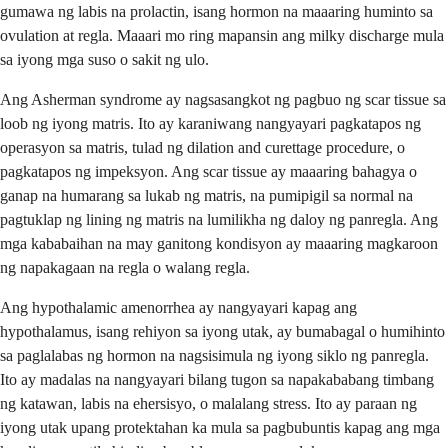
gumawa ng labis na prolactin, isang hormon na maaaring huminto sa
ovulation at regla. Maaari mo ring mapansin ang milky discharge mula
sa iyong mga suso o sakit ng ulo.
Ang Asherman syndrome ay nagsasangkot ng pagbuo ng scar tissue sa
loob ng iyong matris. Ito ay karaniwang nangyayari pagkatapos ng
operasyon sa matris, tulad ng dilation and curettage procedure, o
pagkatapos ng impeksyon. Ang scar tissue ay maaaring bahagya o
ganap na humarang sa lukab ng matris, na pumipigil sa normal na
pagtuklap ng lining ng matris na lumilikha ng daloy ng panregla. Ang
mga kababaihan na may ganitong kondisyon ay maaaring magkaroon
ng napakagaan na regla o walang regla.
Ang hypothalamic amenorrhea ay nangyayari kapag ang
hypothalamus, isang rehiyon sa iyong utak, ay bumabagal o humihinto
sa paglalabas ng hormon na nagsisimula ng iyong siklo ng panregla.
Ito ay madalas na nangyayari bilang tugon sa napakababang timbang
ng katawan, labis na ehersisyo, o malalang stress. Ito ay paraan ng
iyong utak upang protektahan ka mula sa pagbubuntis kapag ang mga