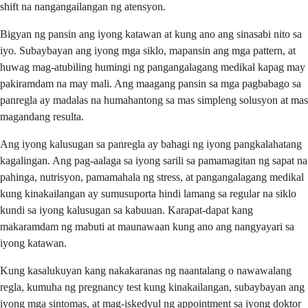
shift na nangangailangan ng atensyon.
Bigyan ng pansin ang iyong katawan at kung ano ang sinasabi nito sa
iyo. Subaybayan ang iyong mga siklo, mapansin ang mga pattern, at
huwag mag-atubiling humingi ng pangangalagang medikal kapag may
pakiramdam na may mali. Ang maagang pansin sa mga pagbabago sa
panregla ay madalas na humahantong sa mas simpleng solusyon at mas
magandang resulta.
Ang iyong kalusugan sa panregla ay bahagi ng iyong pangkalahatang
kagalingan. Ang pag-aalaga sa iyong sarili sa pamamagitan ng sapat na
pahinga, nutrisyon, pamamahala ng stress, at pangangalagang medikal
kung kinakailangan ay sumusuporta hindi lamang sa regular na siklo
kundi sa iyong kalusugan sa kabuuan. Karapat-dapat kang
makaramdam ng mabuti at maunawaan kung ano ang nangyayari sa
iyong katawan.
Kung kasalukuyan kang nakakaranas ng naantalang o nawawalang
regla, kumuha ng pregnancy test kung kinakailangan, subaybayan ang
iyong mga sintomas, at mag-iskedyul ng appointment sa iyong doktor