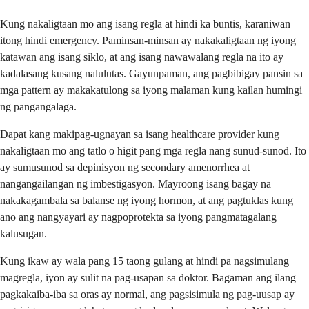
Kung nakaligtaan mo ang isang regla at hindi ka buntis, karaniwan
itong hindi emergency. Paminsan-minsan ay nakakaligtaan ng iyong
katawan ang isang siklo, at ang isang nawawalang regla na ito ay
kadalasang kusang nalulutas. Gayunpaman, ang pagbibigay pansin sa
mga pattern ay makakatulong sa iyong malaman kung kailan humingi
ng pangangalaga.
Dapat kang makipag-ugnayan sa isang healthcare provider kung
nakaligtaan mo ang tatlo o higit pang mga regla nang sunud-sunod. Ito
ay sumusunod sa depinisyon ng secondary amenorrhea at
nangangailangan ng imbestigasyon. Mayroong isang bagay na
nakakagambala sa balanse ng iyong hormon, at ang pagtuklas kung
ano ang nangyayari ay nagpoprotekta sa iyong pangmatagalang
kalusugan.
Kung ikaw ay wala pang 15 taong gulang at hindi pa nagsimulang
magregla, iyon ay sulit na pag-usapan sa doktor. Bagaman ang ilang
pagkakaiba-iba sa oras ay normal, ang pagsisimula ng pag-uusap ay