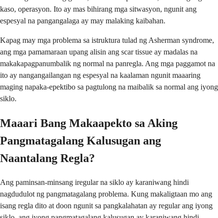
kaso, operasyon. Ito ay mas bihirang mga sitwasyon, ngunit ang
espesyal na pangangalaga ay may malaking kaibahan.
Kapag may mga problema sa istruktura tulad ng Asherman syndrome,
ang mga pamamaraan upang alisin ang scar tissue ay madalas na
makakapagpanumbalik ng normal na panregla. Ang mga paggamot na
ito ay nangangailangan ng espesyal na kaalaman ngunit maaaring
maging napaka-epektibo sa pagtulong na maibalik sa normal ang iyong
siklo.
Maaari Bang Makaapekto sa Aking
Pangmatagalang Kalusugan ang
Naantalang Regla?
Ang paminsan-minsang iregular na siklo ay karaniwang hindi
nagdudulot ng pangmatagalang problema. Kung makaligtaan mo ang
isang regla dito at doon ngunit sa pangkalahatan ay regular ang iyong
siklo, ang iyong pangmatagalang kalusugan ay karaniwang hindi