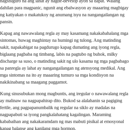
nagsisiguro na ang lahat ay nagde-develop ayon sa dapat. Walang
dahilan para magpanic, ngunit ang ebalwasyon ay maaaring magbigay
ng katiyakan o makatukoy ng anumang isyu na nangangailangan ng
pansin.
Kapag ang nawawalang regla ay may kasamang nakakabahalang mga
sintomas, huwag maghintay na humingi ng tulong. Ang matinding
sakit, napakabigat na pagdurugo kapag dumating ang iyong regla,
biglaang pagbaba ng timbang, labis na pagtubo ng buhok, milky
discharge sa suso, o matinding sakit ng ulo kasama ng mga pagbabago
sa panregla ay lahat ay nangangailangan ng atensyong medikal. Ang
mga sintomas na ito ay maaaring tumuro sa mga kondisyon na
nakikinabang sa maagang paggamot.
Kung sinusubukan mong magbuntis, ang iregular o nawawalang regla
ay malinaw na nagpapahirap dito. Bukod sa alalahanin sa pagiging
fertile, ang pagpapanumbalik ng regular na siklo ay madalas na
nagpapabuti sa iyong pangkalahatang kagalingan. Maraming
kababaihan ang nakakaramdam ng mas mabuti pisikal at emosyonal
kapag balanse ang kanilang mga hormon.