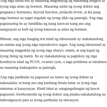
Ang mga blood test ay maaaring magbunyag ng maraming tungkol sa
iyong mga antas ng hormon. Maaaring suriin ng iyong doktor ang
pregnancy hormones, thyroid function, prolactin levels, at iba pang
mga hormon na nagre-regulate ng iyong siklo ng panregla. Ang mga
pagsusuring ito ay lumilikha ng isang larawan kung ano ang
nangyayari sa loob ng iyong katawan sa antas ng hormon.
Minsan, ang mga imaging test tulad ng ultrasounds ay makakatulong
na makita ang iyong mga reproductive organ. Ang isang ultrasound ay
maaaring magpakita ng iyong mga obaryo, matris, at ang kapal ng
iyong lining ng matris. Ito ay makakatulong sa pagtukoy ng mga
kondisyon tulad ng PCOS, ovarian cysts, o mga problema sa istruktura
na maaaring makaapekto sa panregla.
Ang mga partikular na pagsusuri na iuutos ng iyong doktor ay
nakasalalay sa kung ano ang kanilang hinala batay sa iyong mga
sintomas at kasaysayan. Hindi lahat ay nangangailangan ng bawat
pagsusuri. Irerekomenda ng iyong doktor ang pinaka-nakakatulong na
imbestigasyon para sa iyong partikular na sitwasyon.