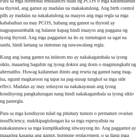
Para sa mga hormonal imbalances tulad ng PCOS o mga karamdaman
sa thyroid, ang gamot ay madalas na makakatulong. Ang birth control
pills ay madalas na nakakatulong na maayos ang mga regla sa mga
kababaihan na may PCOS, habang ang gamot sa thyroid ay
nagpapanumbalik ng balanse kapag hindi maayos ang paggana ng
iyong thyroid. Ang mga paggamot na ito ay tumutugon sa ugat na
sanhi, hindi lamang sa sintomas ng nawawalang regla.
Kung ang isang gamot na iniinom mo ay nakakagambala sa iyong
siklo, maaaring baguhin ng iyong doktor ang dosis o magmungkahi ng
alternatibo. Huwag kailanman ihinto ang reseta ng gamot nang mag-
isa, ngunit magkaroon ng tapat na pag-uusap tungkol sa mga side
effect. Madalas ay may solusyon na nakakayanan ang iyong
kondisyong pangkalusugan nang hindi nakakagambala sa iyong siklo
ng panregla.
Para sa mga kondisyon tulad ng pituitary tumors o premature ovarian
insufficiency, makikipagtulungan ka sa mga espesyalista na
nakakaunawa sa mga kumplikadong sitwasyong ito. Ang paggamot ay
maaaring kasama ang gamot, hormone replacement, o sa ilang mga