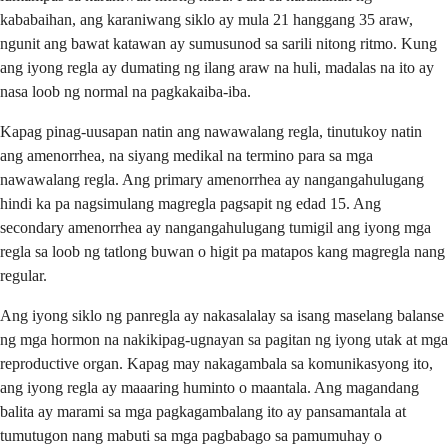
kababaihan, ang karaniwang siklo ay mula 21 hanggang 35 araw,
ngunit ang bawat katawan ay sumusunod sa sarili nitong ritmo. Kung
ang iyong regla ay dumating ng ilang araw na huli, madalas na ito ay
nasa loob ng normal na pagkakaiba-iba.
Kapag pinag-uusapan natin ang nawawalang regla, tinutukoy natin
ang amenorrhea, na siyang medikal na termino para sa mga
nawawalang regla. Ang primary amenorrhea ay nangangahulugang
hindi ka pa nagsimulang magregla pagsapit ng edad 15. Ang
secondary amenorrhea ay nangangahulugang tumigil ang iyong mga
regla sa loob ng tatlong buwan o higit pa matapos kang magregla nang
regular.
Ang iyong siklo ng panregla ay nakasalalay sa isang maselang balanse
ng mga hormon na nakikipag-ugnayan sa pagitan ng iyong utak at mga
reproductive organ. Kapag may nakagambala sa komunikasyong ito,
ang iyong regla ay maaaring huminto o maantala. Ang magandang
balita ay marami sa mga pagkagambalang ito ay pansamantala at
tumutugon nang mabuti sa mga pagbabago sa pamumuhay o