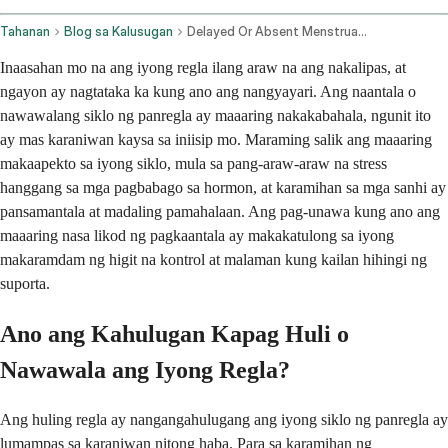
Tahanan
Blog sa Kalusugan
Delayed Or Absent Menstrual Cycle Causes And Advice
Inaasahan mo na ang iyong regla ilang araw na ang nakalipas, at
ngayon ay nagtataka ka kung ano ang nangyayari. Ang naantala o
nawawalang siklo ng panregla ay maaaring nakakabahala, ngunit ito
ay mas karaniwan kaysa sa iniisip mo. Maraming salik ang maaaring
makaapekto sa iyong siklo, mula sa pang-araw-araw na stress
hanggang sa mga pagbabago sa hormon, at karamihan sa mga sanhi ay
pansamantala at madaling pamahalaan. Ang pag-unawa kung ano ang
maaaring nasa likod ng pagkaantala ay makakatulong sa iyong
makaramdam ng higit na kontrol at malaman kung kailan hihingi ng
suporta.
Ano ang Kahulugan Kapag Huli o
Nawawala ang Iyong Regla?
Ang huling regla ay nangangahulugang ang iyong siklo ng panregla ay
lumampas sa karaniwan nitong haba. Para sa karamihan ng