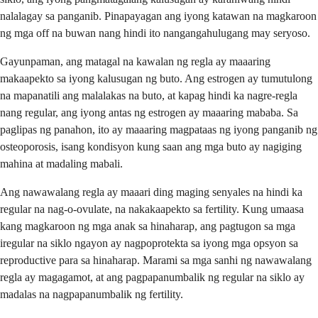
nalalagay sa panganib. Pinapayagan ang iyong katawan na magkaroon
ng mga off na buwan nang hindi ito nangangahulugang may seryoso.
Gayunpaman, ang matagal na kawalan ng regla ay maaaring
makaapekto sa iyong kalusugan ng buto. Ang estrogen ay tumutulong
na mapanatili ang malalakas na buto, at kapag hindi ka nagre-regla
nang regular, ang iyong antas ng estrogen ay maaaring mababa. Sa
paglipas ng panahon, ito ay maaaring magpataas ng iyong panganib ng
osteoporosis, isang kondisyon kung saan ang mga buto ay nagiging
mahina at madaling mabali.
Ang nawawalang regla ay maaari ding maging senyales na hindi ka
regular na nag-o-ovulate, na nakakaapekto sa fertility. Kung umaasa
kang magkaroon ng mga anak sa hinaharap, ang pagtugon sa mga
iregular na siklo ngayon ay nagpoprotekta sa iyong mga opsyon sa
reproductive para sa hinaharap. Marami sa mga sanhi ng nawawalang
regla ay magagamot, at ang pagpapanumbalik ng regular na siklo ay
madalas na nagpapanumbalik ng fertility.