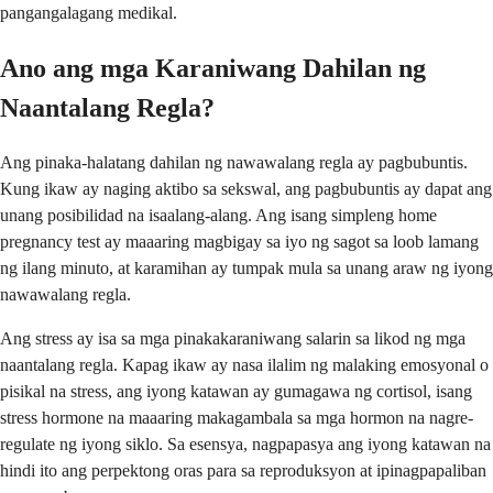
pangangalagang medikal.
Ano ang mga Karaniwang Dahilan ng
Naantalang Regla?
Ang pinaka-halatang dahilan ng nawawalang regla ay pagbubuntis.
Kung ikaw ay naging aktibo sa sekswal, ang pagbubuntis ay dapat ang
unang posibilidad na isaalang-alang. Ang isang simpleng home
pregnancy test ay maaaring magbigay sa iyo ng sagot sa loob lamang
ng ilang minuto, at karamihan ay tumpak mula sa unang araw ng iyong
nawawalang regla.
Ang stress ay isa sa mga pinakakaraniwang salarin sa likod ng mga
naantalang regla. Kapag ikaw ay nasa ilalim ng malaking emosyonal o
pisikal na stress, ang iyong katawan ay gumagawa ng cortisol, isang
stress hormone na maaaring makagambala sa mga hormon na nagre-
regulate ng iyong siklo. Sa esensya, nagpapasya ang iyong katawan na
hindi ito ang perpektong oras para sa reproduksyon at ipinagpapaliban