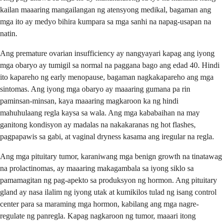
kailan maaaring mangailangan ng atensyong medikal, bagaman ang
mga ito ay medyo bihira kumpara sa mga sanhi na napag-usapan na
natin.
Ang premature ovarian insufficiency ay nangyayari kapag ang iyong
mga obaryo ay tumigil sa normal na paggana bago ang edad 40. Hindi
ito kapareho ng early menopause, bagaman nagkakapareho ang mga
sintomas. Ang iyong mga obaryo ay maaaring gumana pa rin
paminsan-minsan, kaya maaaring magkaroon ka ng hindi
mahuhulaang regla kaysa sa wala. Ang mga kababaihan na may
ganitong kondisyon ay madalas na nakakaranas ng hot flashes,
pagpapawis sa gabi, at vaginal dryness kasama ang iregular na regla.
Ang mga pituitary tumor, karaniwang mga benign growth na tinatawag
na prolactinomas, ay maaaring makagambala sa iyong siklo sa
pamamagitan ng pag-apekto sa produksyon ng hormon. Ang pituitary
gland ay nasa ilalim ng iyong utak at kumikilos tulad ng isang control
center para sa maraming mga hormon, kabilang ang mga nagre-
regulate ng panregla. Kapag nagkaroon ng tumor, maaari itong