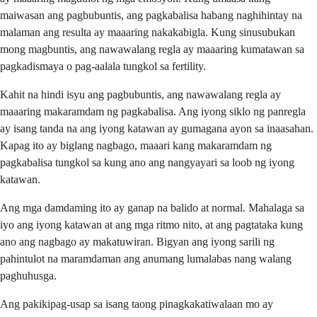
maiwasan ang pagbubuntis, ang pagkabalisa habang naghihintay na
malaman ang resulta ay maaaring nakakabigla. Kung sinusubukan
mong magbuntis, ang nawawalang regla ay maaaring kumatawan sa
pagkadismaya o pag-aalala tungkol sa fertility.
Kahit na hindi isyu ang pagbubuntis, ang nawawalang regla ay
maaaring makaramdam ng pagkabalisa. Ang iyong siklo ng panregla
ay isang tanda na ang iyong katawan ay gumagana ayon sa inaasahan.
Kapag ito ay biglang nagbago, maaari kang makaramdam ng
pagkabalisa tungkol sa kung ano ang nangyayari sa loob ng iyong
katawan.
Ang mga damdaming ito ay ganap na balido at normal. Mahalaga sa
iyo ang iyong katawan at ang mga ritmo nito, at ang pagtataka kung
ano ang nagbago ay makatuwiran. Bigyan ang iyong sarili ng
pahintulot na maramdaman ang anumang lumalabas nang walang
paghuhusga.
Ang pakikipag-usap sa isang taong pinagkakatiwalaan mo ay