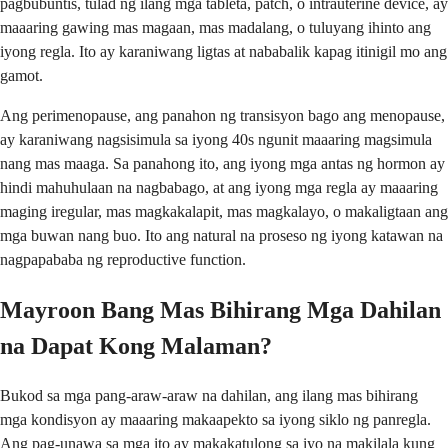
pagbubuntis, tulad ng ilang mga tableta, patch, o intrauterine device, ay
maaaring gawing mas magaan, mas madalang, o tuluyang ihinto ang
iyong regla. Ito ay karaniwang ligtas at nababalik kapag itinigil mo ang
gamot.
Ang perimenopause, ang panahon ng transisyon bago ang menopause,
ay karaniwang nagsisimula sa iyong 40s ngunit maaaring magsimula
nang mas maaga. Sa panahong ito, ang iyong mga antas ng hormon ay
hindi mahuhulaan na nagbabago, at ang iyong mga regla ay maaaring
maging iregular, mas magkakalapit, mas magkalayo, o makaligtaan ang
mga buwan nang buo. Ito ang natural na proseso ng iyong katawan na
nagpapababa ng reproductive function.
Mayroon Bang Mas Bihirang Mga Dahilan
na Dapat Kong Malaman?
Bukod sa mga pang-araw-araw na dahilan, ang ilang mas bihirang
mga kondisyon ay maaaring makaapekto sa iyong siklo ng panregla.
Ang pag-unawa sa mga ito ay makakatulong sa iyo na makilala kung