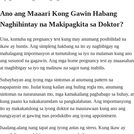
Ano ang Maaari Kong Gawin Habang
Naghihintay na Makipagkita sa Doktor?
Una, kumuha ng pregnancy test kung may anumang posibilidad na
ikaw ay buntis. Ang simpleng hakbang na ito ay nagbibigay ng
mahalagang impormasyon at tumutulong sa iyo na malaman kung ano
ang susunod na gagawin. Ang mga home pregnancy test ay maaasahan
at magbibigay sa iyo ng malinaw na sagot nang mabilis.
Subaybayan ang iyong mga sintomas at anumang pattern na
napapansin mo. Isulat kung kailan ang huling regla mo, anumang
sintomas na nararanasan mo, mga kamakailang pagbabago sa buhay, at
kung paano ka nakakaramdam sa pangkalahatan. Ang impormasyong
ito ay makakatulong sa iyong doktor na maunawaan kung ano ang
nangyayari at gawing mas produktibo ang iyong appointment.
Isaalang-alang nang tapat ang iyong antas ng stress. Kung ikaw ay