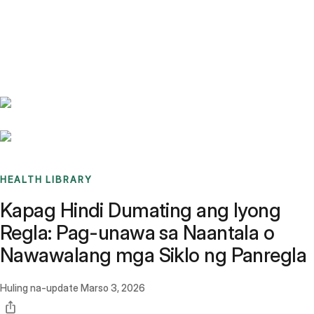
Benchmarks
Stories
FAQ
Sign up / Log in
HEALTH LIBRARY
Kapag Hindi Dumating ang Iyong
Regla: Pag-unawa sa Naantala o
Nawawalang mga Siklo ng Panregla
Huling na-update
Marso 3, 2026