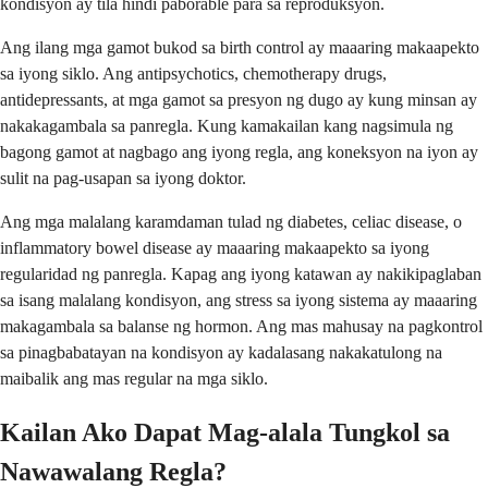
kondisyon ay tila hindi paborable para sa reproduksyon.
Ang ilang mga gamot bukod sa birth control ay maaaring makaapekto
sa iyong siklo. Ang antipsychotics, chemotherapy drugs,
antidepressants, at mga gamot sa presyon ng dugo ay kung minsan ay
nakakagambala sa panregla. Kung kamakailan kang nagsimula ng
bagong gamot at nagbago ang iyong regla, ang koneksyon na iyon ay
sulit na pag-usapan sa iyong doktor.
Ang mga malalang karamdaman tulad ng diabetes, celiac disease, o
inflammatory bowel disease ay maaaring makaapekto sa iyong
regularidad ng panregla. Kapag ang iyong katawan ay nakikipaglaban
sa isang malalang kondisyon, ang stress sa iyong sistema ay maaaring
makagambala sa balanse ng hormon. Ang mas mahusay na pagkontrol
sa pinagbabatayan na kondisyon ay kadalasang nakakatulong na
maibalik ang mas regular na mga siklo.
Kailan Ako Dapat Mag-alala Tungkol sa
Nawawalang Regla?