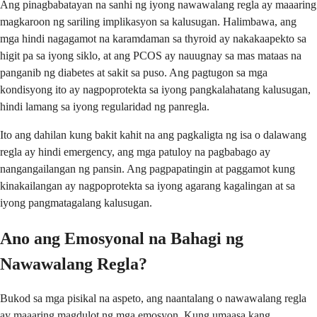
Ang pinagbabatayan na sanhi ng iyong nawawalang regla ay maaaring
magkaroon ng sariling implikasyon sa kalusugan. Halimbawa, ang
mga hindi nagagamot na karamdaman sa thyroid ay nakakaapekto sa
higit pa sa iyong siklo, at ang PCOS ay nauugnay sa mas mataas na
panganib ng diabetes at sakit sa puso. Ang pagtugon sa mga
kondisyong ito ay nagpoprotekta sa iyong pangkalahatang kalusugan,
hindi lamang sa iyong regularidad ng panregla.
Ito ang dahilan kung bakit kahit na ang pagkaligta ng isa o dalawang
regla ay hindi emergency, ang mga patuloy na pagbabago ay
nangangailangan ng pansin. Ang pagpapatingin at paggamot kung
kinakailangan ay nagpoprotekta sa iyong agarang kagalingan at sa
iyong pangmatagalang kalusugan.
Ano ang Emosyonal na Bahagi ng
Nawawalang Regla?
Bukod sa mga pisikal na aspeto, ang naantalang o nawawalang regla
ay maaaring magdulot ng mga emosyon. Kung umaasa kang