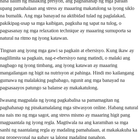
nasa ilalim ng malaking presyon, ang paghahanap ng mga paraan
upang pamahalaan ang stress ay maaaring makatulong sa iyong siklo
na bumalik. Ang mga banayad na aktibidad tulad ng paglalakad,
pakikipag-usap sa mga kaibigan, pagkuha ng sapat na tulog, o
pagsasanay ng mga relaxation technique ay maaaring sumuporta sa
natural na ritmo ng iyong katawan.
Tingnan ang iyong mga gawi sa pagkain at ehersisyo. Kung ikaw ay
naglilimita sa pagkain, nag-e-ehersisyo nang matindi, o malaki ang
nagbago ng iyong timbang, ang iyong katawan ay maaaring
mangailangan ng higit na nutrisyon at pahinga. Hindi mo kailangang
gumawa ng malalaking pagbabago, ngunit ang mga banayad na
pagsasaayos patungo sa balanse ay makakatulong.
Iwasang magpalala ng iyong pagkabalisa sa pamamagitan ng
paghahanap ng pinakamalalang mga sitwasyon online. Habang natural
na nais mo ng mga sagot, ang stress mismo ay maaaring higit pang
magpaantala ng iyong regla. Magtiwala na ang karamihan sa mga
sanhi ng naantalang regla ay madaling pamahalaan, at makakakuha ka
ng propesyonal na gabay sa lalong madaling panahon.