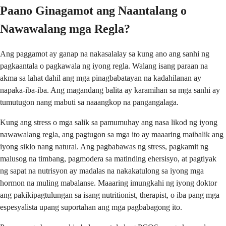
Paano Ginagamot ang Naantalang o
Nawawalang mga Regla?
Ang paggamot ay ganap na nakasalalay sa kung ano ang sanhi ng
pagkaantala o pagkawala ng iyong regla. Walang isang paraan na
akma sa lahat dahil ang mga pinagbabatayan na kadahilanan ay
napaka-iba-iba. Ang magandang balita ay karamihan sa mga sanhi ay
tumutugon nang mabuti sa naaangkop na pangangalaga.
Kung ang stress o mga salik sa pamumuhay ang nasa likod ng iyong
nawawalang regla, ang pagtugon sa mga ito ay maaaring maibalik ang
iyong siklo nang natural. Ang pagbabawas ng stress, pagkamit ng
malusog na timbang, pagmodera sa matinding ehersisyo, at pagtiyak
ng sapat na nutrisyon ay madalas na nakakatulong sa iyong mga
hormon na muling mabalanse. Maaaring imungkahi ng iyong doktor
ang pakikipagtulungan sa isang nutritionist, therapist, o iba pang mga
espesyalista upang suportahan ang mga pagbabagong ito.