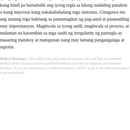
kung hindi pa bumabalik ang iyong regla sa lalong madaling panahon
o kung mayroon kang nakakabahalang mga sintomas. Ginagawa mo
ang tamang mga hakbang sa pamamagitan ng pag-aaral at pananatiling
may impormasyon. Magtiwala sa iyong sarili, magtiwala sa proseso, at
malaman na karamihan sa mga sanhi ng irregularity ng panregla ay
maaaring matukoy at matugunan nang may tamang pangangalaga at
suporta.
Medical Disclaimer:
This article is for informational purposes only and does not constitute
medical advice. Always consult a qualified healthcare provider for diagnosis and treatment
decisions. If you are experiencing a medical emergency, call 911 or go to the nearest emergency
room immediately.