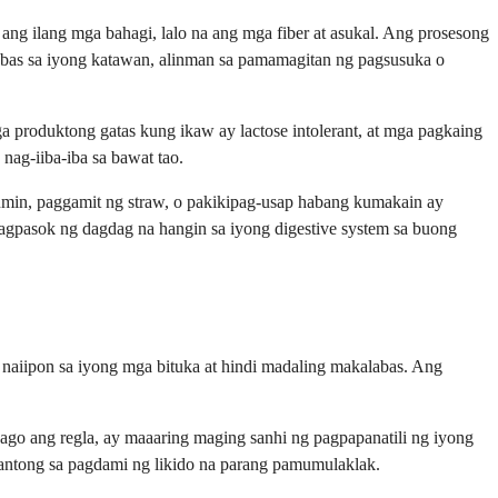
ang ilang mga bahagi, lalo na ang mga fiber at asukal. Ang prosesong
mabas sa iyong katawan, alinman sa pamamagitan ng pagsusuka o
a produktong gatas kung ikaw ay lactose intolerant, at mga pagkaing
nag-iiba-iba sa bawat tao.
min, paggamit ng straw, o pakikipag-usap habang kumakain ay
agpasok ng dagdag na hangin sa iyong digestive system sa buong
 naiipon sa iyong mga bituka at hindi madaling makalabas. Ang
go ang regla, ay maaaring maging sanhi ng pagpapanatili ng iyong
antong sa pagdami ng likido na parang pamumulaklak.