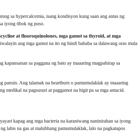
ng sa hypercalcemia, isang kondisyon kung saan ang antas ng
sa iyong tibok ng puso.
racycline at fluoroquinolones, mga gamot sa thyroid, at mga
walayin ang mga gamot na ito ng hindi bababa sa dalawang oras mula
ang kapansanan sa paggana ng bato ay maaaring magpahirap sa
g pansin. Ang talamak na heartburn o pamumulaklak ay maaaring
ng medikal na pagsusuri at paggamot na higit pa sa mga antacid.
ayari kapag ang mga bacteria na karaniwang naninirahan sa iyong
a ng labis na gas at malubhang pamumulaklak, lalo na pagkatapos