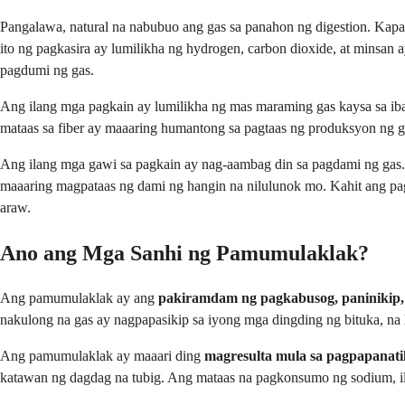
Pangalawa, natural na nabubuo ang gas sa panahon ng digestion. Kapag
ito ng pagkasira ay lumilikha ng hydrogen, carbon dioxide, at minsa
pagdumi ng gas.
Ang ilang mga pagkain ay lumilikha ng mas maraming gas kaysa sa iba.
mataas sa fiber ay maaaring humantong sa pagtaas ng produksyon ng gas
Ang ilang mga gawi sa pagkain ay nag-aambag din sa pagdami ng gas.
maaaring magpataas ng dami ng hangin na nilulunok mo. Kahit ang pa
araw.
Ano ang Mga Sanhi ng Pamumulaklak?
Ang pamumulaklak ay ang
pakiramdam ng pagkabusog, paninikip, o
nakulong na gas ay nagpapasikip sa iyong mga dingding ng bituka, na
Ang pamumulaklak ay maaari ding
magresulta mula sa pagpapanatili
katawan ng dagdag na tubig. Ang mataas na pagkonsumo ng sodium, i