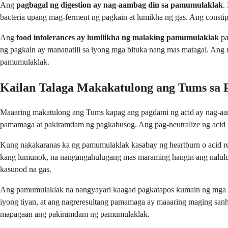
Ang
pagbagal ng digestion ay nag-aambag din sa pamumulaklak
.
bacteria upang mag-ferment ng pagkain at lumikha ng gas. Ang constipat
Ang
food intolerances ay lumilikha ng malaking pamumulaklak
pa
ng pagkain ay mananatili sa iyong mga bituka nang mas matagal. Ang m
pamumulaklak.
Kailan Talaga Makakatulong ang Tums sa
Maaaring makatulong ang Tums kapag ang pagdami ng acid ay nag-aamb
pamamaga at pakiramdam ng pagkabusog. Ang pag-neutralize ng acid n
Kung nakakaranas ka ng pamumulaklak kasabay ng heartburn o acid re
kang lumunok, na nangangahulugang mas maraming hangin ang nalulun
kasunod na gas.
Ang pamumulaklak na nangyayari kaagad pagkatapos kumain ng mga m
iyong tiyan, at ang nagreresultang pamamaga ay maaaring maging sanh
mapagaan ang pakiramdam ng pamumulaklak.