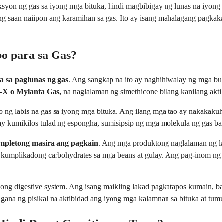
on ng gas sa iyong mga bituka, hindi magbibigay ng lunas na iyong
kung saan naiipon ang karamihan sa gas. Ito ay isang mahalagang pagk
o para sa Gas?
 sa paglunas ng gas
. Ang sangkap na ito ay naghihiwalay ng mga bul
s-X o Mylanta Gas,
na naglalaman ng simethicone bilang kanilang akt
 ng labis na gas sa iyong mga bituka. Ang ilang mga tao ay nakakaku
 kumikilos tulad ng espongha, sumisipsip ng mga molekula ng gas bag
mpletong masira ang pagkain
. Ang mga produktong naglalaman ng la
a kumplikadong carbohydrates sa mga beans at gulay. Ang pag-inom n
ng digestive system. Ang isang maikling lakad pagkatapos kumain, ba
ana ng pisikal na aktibidad ang iyong mga kalamnan sa bituka at tumut