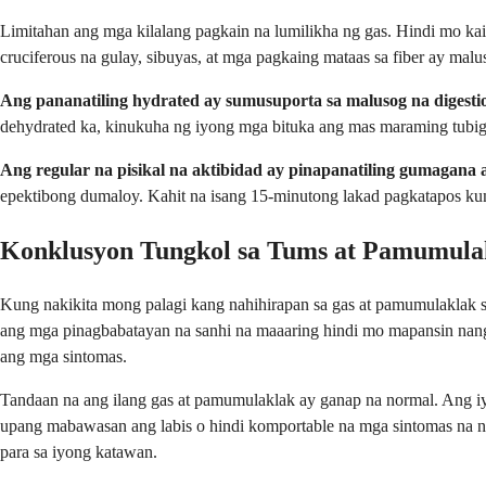
Limitahan ang mga kilalang pagkain na lumilikha ng gas. Hindi mo ka
cruciferous na gulay, sibuyas, at mga pagkaing mataas sa fiber ay ma
Ang pananatiling hydrated ay sumusuporta sa malusog na digesti
dehydrated ka, kinukuha ng iyong mga bituka ang mas maraming tubig 
Ang regular na pisikal na aktibidad ay pinapanatiling gumagana a
epektibong dumaloy. Kahit na isang 15-minutong lakad pagkatapos k
Konklusyon Tungkol sa Tums at Pamumula
Kung nakikita mong palagi kang nahihirapan sa gas at pamumulaklak s
ang mga pinagbabatayan na sanhi na maaaring hindi mo mapansin nang
ang mga sintomas.
Tandaan na ang ilang gas at pamumulaklak ay ganap na normal. Ang iyo
upang mabawasan ang labis o hindi komportable na mga sintomas na 
para sa iyong katawan.