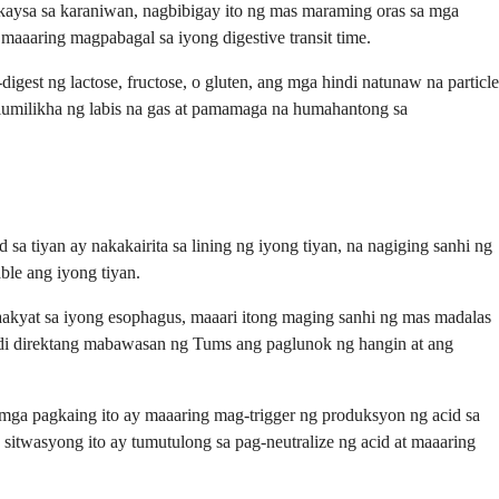
kaysa sa karaniwan, nagbibigay ito ng mas maraming oras sa mga
 maaaring magpabagal sa iyong digestive transit time.
est ng lactose, fructose, o gluten, ang mga hindi natunaw na particle
 lumilikha ng labis na gas at pamamaga na humahantong sa
tiyan ay nakakairita sa lining ng iyong tiyan, na nagiging sanhi ng
le ang iyong tiyan.
akyat sa iyong esophagus, maaari itong maging sanhi ng mas madalas
di direktang mabawasan ng Tums ang paglunok ng hangin at ang
a pagkaing ito ay maaaring mag-trigger ng produksyon ng acid sa
itwasyong ito ay tumutulong sa pag-neutralize ng acid at maaaring