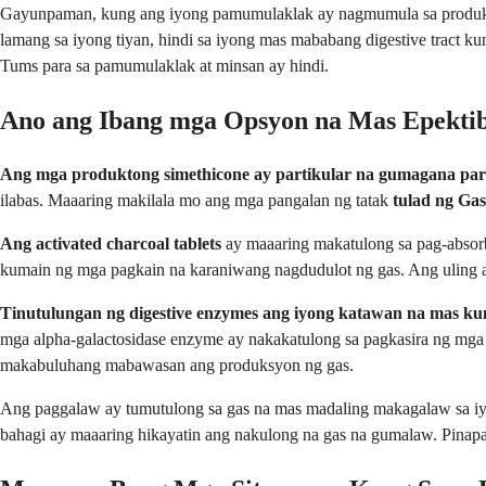
Gayunpaman, kung ang iyong pamumulaklak ay nagmumula sa produksy
lamang sa iyong tiyan, hindi sa iyong mas mababang digestive tract 
Tums para sa pamumulaklak at minsan ay hindi.
Ano ang Ibang mga Opsyon na Mas Epektib
Ang mga produktong simethicone ay partikular na gumagana para
ilabas. Maaaring makilala mo ang mga pangalan ng tatak
tulad ng Ga
Ang activated charcoal tablets
ay maaaring makatulong sa pag-absorb
kumain ng mga pagkain na karaniwang nagdudulot ng gas. Ang uling ay
Tinutulungan ng digestive enzymes ang iyong katawan na mas ku
mga alpha-galactosidase enzyme ay nakakatulong sa pagkasira ng mg
makabuluhang mabawasan ang produksyon ng gas.
Ang paggalaw ay tumutulong sa gas na mas madaling makagalaw sa iyo
bahagi ay maaaring hikayatin ang nakulong na gas na gumalaw. Pinapag