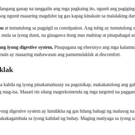
ilangang ganap na tanggalin ang mga pagkaing ito, ngunit ang pagigin
lusog ngunit maaaring magdulot ng gas kapag kinakain sa malalaking da
on
at tumutulong sa pagpigil sa constipation. Ang tubig ay tumutulong
mula sa iyong dumi, na ginagawa itong mas mahirap at pinapabagal an
ng iyong digestive system.
Pinapagana ng ehersisyo ang mga kalamnan
umain ay maaaring mabawasan ang pamumulaklak at discomfort.
klak
a kabila ng iyong pinakamahusay na pagsisikap, makakatulong ang gab
 mag-isa. Maaari rin silang magrekomenda ng mga targeted na paggam
ng digestive system ay lumilikha ng gas bilang bahagi ng malusog na d
nakakagambala sa iyong kalidad ng buhay. Maging matiyaga sa iyong 