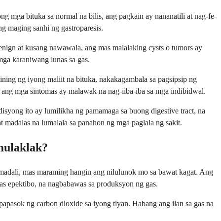
g mga bituka sa normal na bilis, ang pagkain ay nananatili at nag-fe-
g maging sanhi ng gastroparesis.
nign at kusang nawawala, ang mas malalaking cysts o tumors ay
mga karaniwang lunas sa gas.
ning ng iyong maliit na bituka, nakakagambala sa pagsipsip ng
ang mga sintomas ay malawak na nag-iiba-iba sa mga indibidwal.
isyong ito ay lumilikha ng pamamaga sa buong digestive tract, na
 madalas na lumalala sa panahon ng mga paglala ng sakit.
mulaklak?
adali, mas maraming hangin ang nilulunok mo sa bawat kagat. Ang
as epektibo, na nagbabawas sa produksyon ng gas.
papasok ng carbon dioxide sa iyong tiyan. Habang ang ilan sa gas na