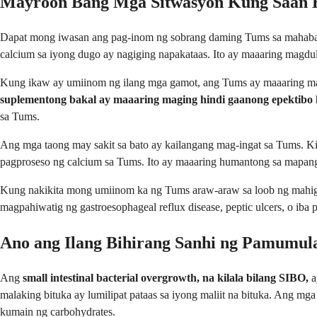
Mayroon Bang Mga Sitwasyon Kung Saan H
Dapat mong iwasan ang pag-inom ng sobrang daming Tums sa mahaban
calcium sa iyong dugo ay nagiging napakataas. Ito ay maaaring magdulot
Kung ikaw ay umiinom ng ilang mga gamot, ang Tums ay maaaring m
suplementong bakal ay maaaring maging hindi gaanong epektibo 
sa Tums.
Ang mga taong may sakit sa bato ay kailangang mag-ingat sa Tums. Ki
pagproseso ng calcium sa Tums. Ito ay maaaring humantong sa mapang
Kung nakikita mong umiinom ka ng Tums araw-araw sa loob ng mahigi
magpahiwatig ng gastroesophageal reflux disease, peptic ulcers, o iba
Ano ang Ilang Bihirang Sanhi ng Pamumu
Ang
small intestinal bacterial overgrowth, na kilala bilang SIBO,
a
malaking bituka ay lumilipat pataas sa iyong maliit na bituka. Ang mg
kumain ng carbohydrates.