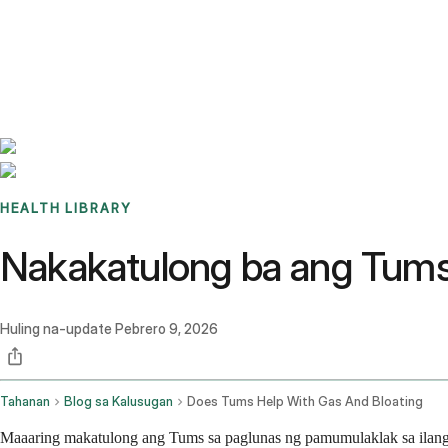
Benchmarks
Stories
FAQ
Sign up / Log in
HEALTH LIBRARY
Nakakatulong ba ang Tums
Huling na-update
Pebrero 9, 2026
Tahanan
Blog sa Kalusugan
Does Tums Help With Gas And Bloating
Maaaring makatulong ang Tums sa paglunas ng pamumulaklak sa ilang 