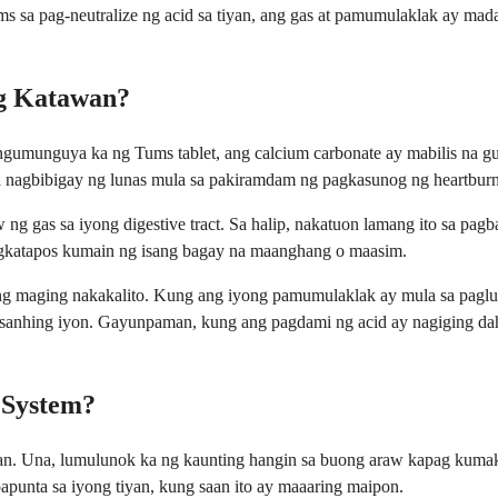
 sa pag-neutralize ng acid sa tiyan, ang gas at pamumulaklak ay madal
ng Katawan?
gumunguya ka ng Tums tablet, ang calcium carbonate ay mabilis na gu
 na nagbibigay ng lunas mula sa pakiramdam ng pagkasunog ng heartburn
 ng gas sa iyong digestive tract. Sa halip, nakatuon lamang ito sa pag
agkatapos kumain ng isang bagay na maanghang o maasim.
ng maging nakakalito. Kung ang iyong pamumulaklak ay mula sa paglu
sanhing iyon. Gayunpaman, kung ang pagdami ng acid ay nagiging dahi
 System?
an. Una, lumulunok ka ng kaunting hangin sa buong araw kapag kuma
apunta sa iyong tiyan, kung saan ito ay maaaring maipon.