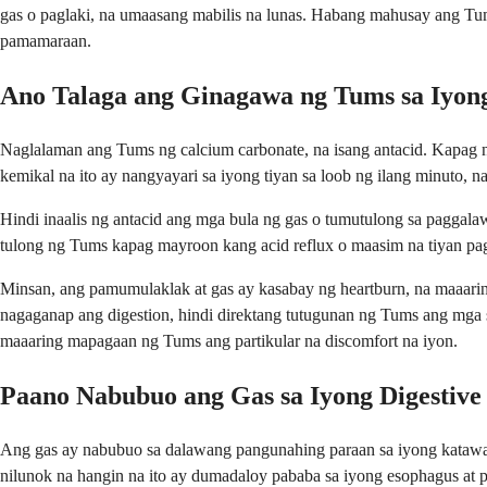
gas o paglaki, na umaasang mabilis na lunas. Habang mahusay ang Tums
pamamaraan.
Ano Talaga ang Ginagawa ng Tums sa Iyo
Naglalaman ang Tums ng calcium carbonate, na isang antacid. Kapag n
kemikal na ito ay nangyayari sa iyong tiyan sa loob ng ilang minuto,
Hindi inaalis ng antacid ang mga bula ng gas o tumutulong sa paggalaw
tulong ng Tums kapag mayroon kang acid reflux o maasim na tiyan p
Minsan, ang pamumulaklak at gas ay kasabay ng heartburn, na maaari
nagaganap ang digestion, hindi direktang tutugunan ng Tums ang mga 
maaaring mapagaan ng Tums ang partikular na discomfort na iyon.
Paano Nabubuo ang Gas sa Iyong Digestive
Ang gas ay nabubuo sa dalawang pangunahing paraan sa iyong kataw
nilunok na hangin na ito ay dumadaloy pababa sa iyong esophagus at p