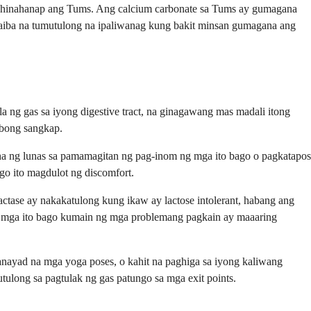
 hinahanap ang Tums. Ang calcium carbonate sa Tums ay gumagana
akaiba na tumutulong na ipaliwanag kung bakit minsan gumagana ang
a ng gas sa iyong digestive tract, na ginagawang mas madali itong
ibong sangkap.
ha ng lunas sa pamamagitan ng pag-inom ng mga ito bago o pagkatapos
o ito magdulot ng discomfort.
ctase ay nakakatulong kung ikaw ay lactose intolerant, habang ang
g mga ito bago kumain ng mga problemang pagkain ay maaaring
nayad na mga yoga poses, o kahit na paghiga sa iyong kaliwang
ulong sa pagtulak ng gas patungo sa mga exit points.