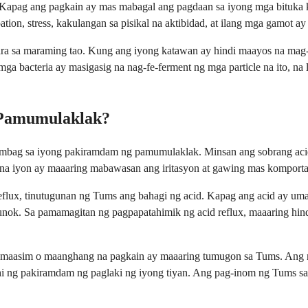
 Kapag ang pagkain ay mas mabagal ang pagdaan sa iyong mga bituka 
ion, stress, kakulangan sa pisikal na aktibidad, at ilang mga gamot ay
ra sa maraming tao. Kung ang iyong katawan ay hindi maayos na mag-dig
ga bacteria ay masigasig na nag-fe-ferment ng mga particle na ito, na
 Pamumulaklak?
ag sa iyong pakiramdam ng pamumulaklak. Minsan ang sobrang acid sa 
a iyon ay maaaring mabawasan ang iritasyon at gawing mas komportab
flux, tinutugunan ng Tums ang bahagi ng acid. Kapag ang acid ay uma
ok. Sa pamamagitan ng pagpapatahimik ng acid reflux, maaaring hin
aasim o maanghang na pagkain ay maaaring tumugon sa Tums. Ang mg
i ng pakiramdam ng paglaki ng iyong tiyan. Ang pag-inom ng Tums sa s