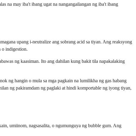
as na may iba't ibang ugat na nangangailangan ng iba't ibang
magana upang i-neutralize ang sobrang acid sa tiyan. Ang reaksyong
 o indigestion.
babawas ng kaasiman. Ito ang dahilan kung bakit tila napakalaking
nok ng hangin o mula sa mga pagkain na lumilikha ng gas habang
lan ng pakiramdam ng paglaki at hindi komportable ng iyong tiyan,
kain, umiinom, nagsasalita, o ngumunguya ng bubble gum. Ang