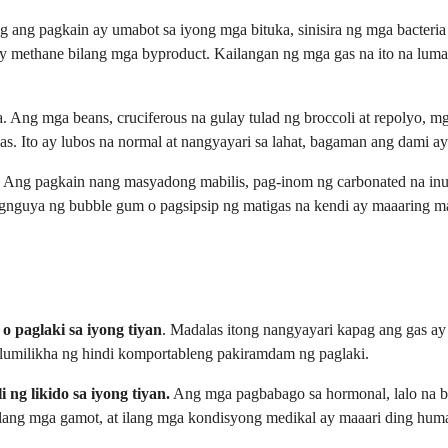
 ang pagkain ay umabot sa iyong mga bituka, sinisira ng mga bacteria 
n ay methane bilang mga byproduct. Kailangan ng mga gas na ito na lu
 Ang mga beans, cruciferous na gulay tulad ng broccoli at repolyo, mg
. Ito ay lubos na normal at nangyayari sa lahat, bagaman ang dami ay 
 Ang pagkain nang masyadong mabilis, pag-inom ng carbonated na inu
gnguya ng bubble gum o pagsipsip ng matigas na kendi ay maaaring m
 paglaki sa iyong tiyan
. Madalas itong nangyayari kapag ang gas ay
 lumilikha ng hindi komportableng pakiramdam ng paglaki.
 ng likido sa iyong tiyan.
Ang mga pagbabago sa hormonal, lalo na ba
lang mga gamot, at ilang mga kondisyong medikal ay maaari ding hum