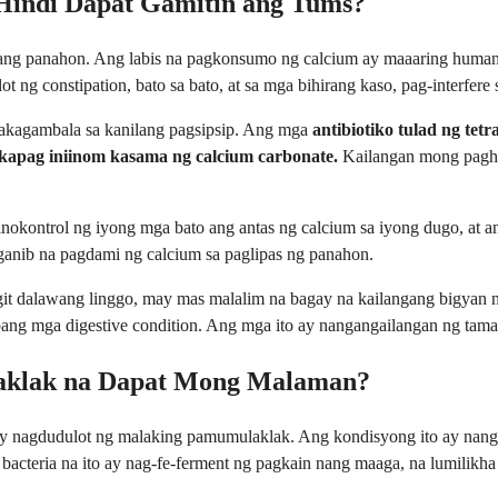
indi Dapat Gamitin ang Tums?
g panahon. Ang labis na pagkonsumo ng calcium ay maaaring humanto
 ng constipation, bato sa bato, at sa mga bihirang kaso, pag-interfere 
akagambala sa kanilang pagsipsip. Ang mga
antibiotiko tulad ng tet
kapag iniinom kasama ng calcium carbonate.
Kailangan mong paghi
nokontrol ng iyong mga bato ang antas ng calcium sa iyong dugo, at 
anib na pagdami ng calcium sa paglipas ng panahon.
t dalawang linggo, may mas malalim na bagay na kailangang bigyan n
 pang mga digestive condition. Ang mga ito ay nangangailangan ng tama
laklak na Dapat Mong Malaman?
y nagdudulot ng malaking pamumulaklak. Ang kondisyong ito ay nangy
a bacteria na ito ay nag-fe-ferment ng pagkain nang maaga, na lumilikh