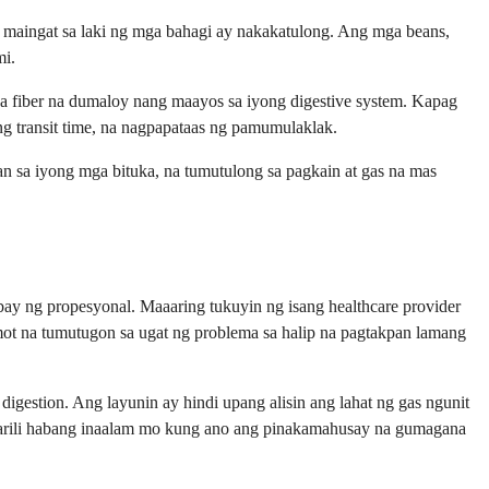
g maingat sa laki ng mga bahagi ay nakakatulong. Ang mga beans,
mi.
 sa fiber na dumaloy nang maayos sa iyong digestive system. Kapag
g transit time, na nagpapataas ng pamumulaklak.
 sa iyong mga bituka, na tumutulong sa pagkain at gas na mas
ay ng propesyonal. Maaaring tukuyin ng isang healthcare provider
ot na tumutugon sa ugat ng problema sa halip na pagtakpan lamang
igestion. Ang layunin ay hindi upang alisin ang lahat ng gas ngunit
sarili habang inaalam mo kung ano ang pinakamahusay na gumagana