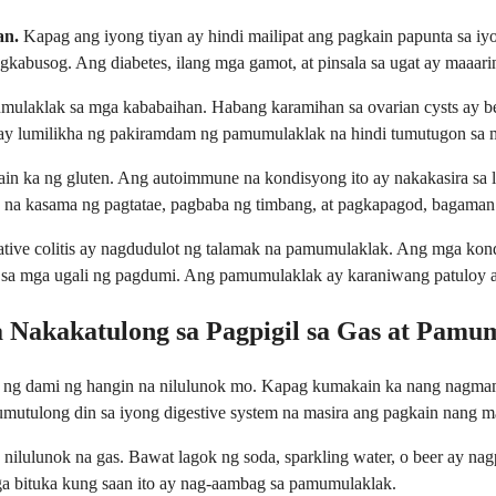
an.
Kapag ang iyong tiyan ay hindi mailipat ang pagkain papunta sa iyon
abusog. Ang diabetes, ilang mga gamot, at pinsala sa ugat ay maaarin
ulaklak sa mga kababaihan. Habang karamihan sa ovarian cysts ay be
o ay lumilikha ng pakiramdam ng pamumulaklak na hindi tumutugon sa 
n ka ng gluten. Ang autoimmune na kondisyong ito ay nakakasira sa li
na kasama ng pagtatae, pagbaba ng timbang, at pagkapagod, bagaman 
ative colitis ay nagdudulot ng talamak na pamumulaklak. Ang mga kond
 sa mga ugali ng pagdumi. Ang pamumulaklak ay karaniwang patuloy at
Nakakatulong sa Pagpigil sa Gas at Pamu
ng dami ng hangin na nilulunok mo. Kapag kumakain ka nang nagmam
mutulong din sa iyong digestive system na masira ang pagkain nang m
ilulunok na gas. Bawat lagok ng soda, sparkling water, o beer ay nag
ga bituka kung saan ito ay nag-aambag sa pamumulaklak.