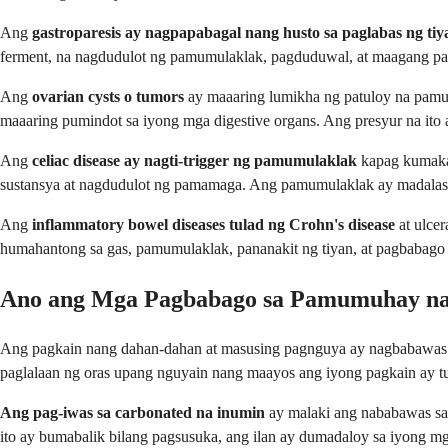
Ang
gastroparesis ay nagpapabagal nang husto sa paglabas ng tiy
ferment, na nagdudulot ng pamumulaklak, pagduduwal, at maagang pagk
Ang
ovarian cysts o tumors
ay maaaring lumikha ng patuloy na pamum
maaaring pumindot sa iyong mga digestive organs. Ang presyur na it
Ang
celiac disease ay nagti-trigger ng pamumulaklak
kapag kumakai
sustansya at nagdudulot ng pamamaga. Ang pamumulaklak ay madalas 
Ang
inflammatory bowel diseases tulad ng Crohn's disease
at ulcer
humahantong sa gas, pamumulaklak, pananakit ng tiyan, at pagbabago
Ano ang Mga Pagbabago sa Pamumuhay na 
Ang pagkain nang dahan-dahan at masusing pagnguya ay nagbabawas 
paglalaan ng oras upang nguyain nang maayos ang iyong pagkain ay tu
Ang pag-iwas sa carbonated na inumin
ay malaki ang nababawas sa n
ito ay bumabalik bilang pagsusuka, ang ilan ay dumadaloy sa iyong m