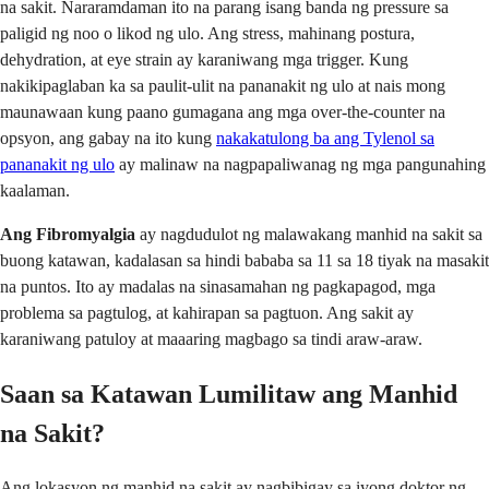
na sakit. Nararamdaman ito na parang isang banda ng pressure sa
paligid ng noo o likod ng ulo. Ang stress, mahinang postura,
dehydration, at eye strain ay karaniwang mga trigger. Kung
nakikipaglaban ka sa paulit-ulit na pananakit ng ulo at nais mong
maunawaan kung paano gumagana ang mga over-the-counter na
opsyon, ang gabay na ito kung
nakakatulong ba ang Tylenol sa
pananakit ng ulo
ay malinaw na nagpapaliwanag ng mga pangunahing
kaalaman.
Ang Fibromyalgia
ay nagdudulot ng malawakang manhid na sakit sa
buong katawan, kadalasan sa hindi bababa sa 11 sa 18 tiyak na masakit
na puntos. Ito ay madalas na sinasamahan ng pagkapagod, mga
problema sa pagtulog, at kahirapan sa pagtuon. Ang sakit ay
karaniwang patuloy at maaaring magbago sa tindi araw-araw.
Saan sa Katawan Lumilitaw ang Manhid
na Sakit?
Ang lokasyon ng manhid na sakit ay nagbibigay sa iyong doktor ng