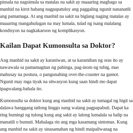
pinsala na nagsimula sa matalas na sakit ay maaaring magbago sa
manhid na kirot habang nagpapatuloy ang paggaling ngunit nananatili
ang pamamaga. At ang manhid na sakit na biglang naging matalas ay
maaaring mangahulugan na may lumala, tulad ng isang malalang
kondisyon na nagkakaroon ng komplikasyon.
Kailan Dapat Kumonsulta sa Doktor?
Ang manhid na sakit ay karaniwan, at sa karamihan ng oras ito ay
nawawala sa pamamagitan ng pahinga, pag-inom ng tubig, mas
mahusay na postura, o pangunahing over-the-counter na gamot.
Ngunit may mga tiyak na sitwasyon kung saan hindi mo dapat
ipagwalang-bahala ito.
Kumonsulta sa doktor kung ang manhid na sakit ay tumagal ng higit sa
dalawa hanggang tatlong linggo nang walang pagpapabuti. Dapat ka
ring humingi ng tulong kung ang sakit ay lalong lumalala sa halip na
manatili o bumuti. Mahalaga rin ang mga kasamang sintomas. Kung
ang manhid na sakit ay sinasamahan ng hindi maipaliwanag na