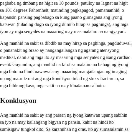
pagbaba ng timbang na higit sa 10 pounds, patuloy na lagnat na higit
sa 101 degrees Fahrenheit, matinding pagkapagod, pamamanhid, o
kapansin-pansing pagbabago sa kung paano gumagana ang iyong
katawan (tulad ng dugo sa iyong dumi o hirap sa paghinga), ang mga
iyon ay mga senyales na maaaring may mas malalim na nangyayari.
Ang manhid na sakit sa dibdib na may hirap sa paghinga, pagduduwal,
o pananakit ng braso ay nangangailangan ng agarang atensyong
medikal, dahil ang mga ito ay maaaring mga senyales ng isang cardiac
event. Gayundin, ang manhid na kirot sa malalim na bahagi ng iyong
mga buto na hindi nawawala ay maaaring mangailangan ng imaging
upang ma-rule out ang mga kondisyon tulad ng stress fracture o, sa
mga bihirang kaso, mga sakit na may kinalaman sa buto.
Konklusyon
Ang manhid na sakit ay ang paraan ng iyong katawan upang sabihin
sa iyo na may kailangang bigyan ng pansin, kahit na hindi ito
sumisigaw tungkol dito. Sa karamihan ng oras, ito ay sumasalamin sa