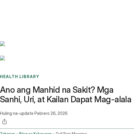
Benchmarks
Stories
FAQ
Sign up / Log in
HEALTH LIBRARY
Ano ang Manhid na Sakit? Mga
Sanhi, Uri, at Kailan Dapat Mag-alala
Huling na-update
Pebrero 26, 2026
Tahanan
Blog sa Kalusugan
Dull Pain Meaning