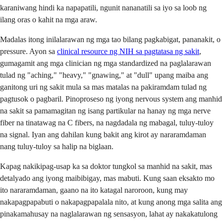
karaniwang hindi ka napapatili, ngunit nananatili sa iyo sa loob ng
ilang oras o kahit na mga araw.
Madalas itong inilalarawan ng mga tao bilang pagkabigat, pananakit, o
pressure. Ayon sa
clinical resource ng NIH sa pagtatasa ng sakit
,
gumagamit ang mga clinician ng mga standardized na paglalarawan
tulad ng "aching," "heavy," "gnawing," at "dull" upang maiba ang
ganitong uri ng sakit mula sa mas matalas na pakiramdam tulad ng
pagtusok o pagbaril. Pinoproseso ng iyong nervous system ang manhid
na sakit sa pamamagitan ng isang partikular na hanay ng mga nerve
fiber na tinatawag na C fibers, na nagdadala ng mabagal, tuluy-tuloy
na signal. Iyan ang dahilan kung bakit ang kirot ay nararamdaman
nang tuluy-tuloy sa halip na biglaan.
Kapag nakikipag-usap ka sa doktor tungkol sa manhid na sakit, mas
detalyado ang iyong maibibigay, mas mabuti. Kung saan eksakto mo
ito nararamdaman, gaano na ito katagal naroroon, kung may
nakapagpapabuti o nakapagpapalala nito, at kung anong mga salita ang
pinakamahusay na naglalarawan ng sensasyon, lahat ay nakakatulong