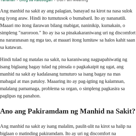
Ang manhid na sakit ay ang palagian, banayad na kirot na nasa sulok
ng iyong araw. Hindi ito tumutusok o bumabaril. Ito ay nananatili.
Maaari mo itong ilarawan bilang mabigat, naninikip, kumakain, o
simpleng "naroroon." Ito ay isa sa pinakakaraniwang uri ng discomfort
na nararanasan ng mga tao, at maaari itong lumitaw sa halos kahit saan
sa katawan.
Hindi tulad ng matalas na sakit, na karaniwang nagpapahiwatig ng
isang biglaang bagay tulad ng pinsala o pagkakaipit ng ugat, ang
manhid na sakit ay kadalasang tumuturo sa isang bagay na mas
mabagal at mas patuloy. Maaaring ito ay pag-igting ng kalamnan,
malalang pamamaga, problema sa organ, o simpleng pagkasira sa
paglipas ng panahon.
Ano ang Pakiramdam ng Manhid na Sakit?
Ang manhid na sakit ay isang malalim, paulit-ulit na kirot sa halip na
biglaan o matinding pakiramdam. Ito ay uri ng discomfort na