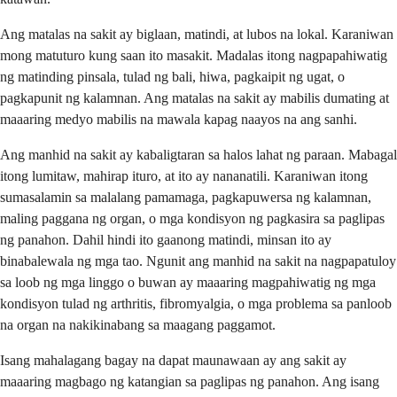
Ang matalas na sakit ay biglaan, matindi, at lubos na lokal. Karaniwan
mong matuturo kung saan ito masakit. Madalas itong nagpapahiwatig
ng matinding pinsala, tulad ng bali, hiwa, pagkaipit ng ugat, o
pagkapunit ng kalamnan. Ang matalas na sakit ay mabilis dumating at
maaaring medyo mabilis na mawala kapag naayos na ang sanhi.
Ang manhid na sakit ay kabaligtaran sa halos lahat ng paraan. Mabagal
itong lumitaw, mahirap ituro, at ito ay nananatili. Karaniwan itong
sumasalamin sa malalang pamamaga, pagkapuwersa ng kalamnan,
maling paggana ng organ, o mga kondisyon ng pagkasira sa paglipas
ng panahon. Dahil hindi ito gaanong matindi, minsan ito ay
binabalewala ng mga tao. Ngunit ang manhid na sakit na nagpapatuloy
sa loob ng mga linggo o buwan ay maaaring magpahiwatig ng mga
kondisyon tulad ng arthritis, fibromyalgia, o mga problema sa panloob
na organ na nakikinabang sa maagang paggamot.
Isang mahalagang bagay na dapat maunawaan ay ang sakit ay
maaaring magbago ng katangian sa paglipas ng panahon. Ang isang