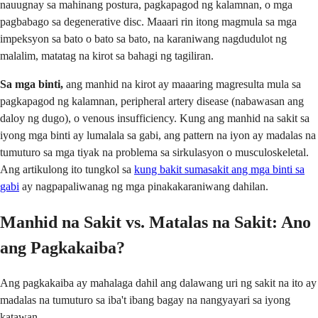
nauugnay sa mahinang postura, pagkapagod ng kalamnan, o mga
pagbabago sa degenerative disc. Maaari rin itong magmula sa mga
impeksyon sa bato o bato sa bato, na karaniwang nagdudulot ng
malalim, matatag na kirot sa bahagi ng tagiliran.
Sa mga binti,
ang manhid na kirot ay maaaring magresulta mula sa
pagkapagod ng kalamnan, peripheral artery disease (nabawasan ang
daloy ng dugo), o venous insufficiency. Kung ang manhid na sakit sa
iyong mga binti ay lumalala sa gabi, ang pattern na iyon ay madalas na
tumuturo sa mga tiyak na problema sa sirkulasyon o musculoskeletal.
Ang artikulong ito tungkol sa
kung bakit sumasakit ang mga binti sa
gabi
ay nagpapaliwanag ng mga pinakakaraniwang dahilan.
Manhid na Sakit vs. Matalas na Sakit: Ano
ang Pagkakaiba?
Ang pagkakaiba ay mahalaga dahil ang dalawang uri ng sakit na ito ay
madalas na tumuturo sa iba't ibang bagay na nangyayari sa iyong
katawan.