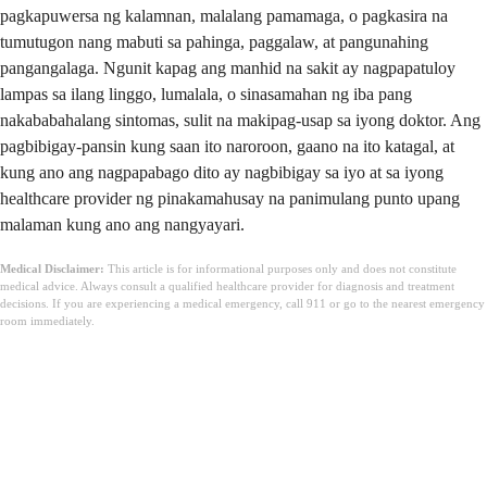
pagkapuwersa ng kalamnan, malalang pamamaga, o pagkasira na
tumutugon nang mabuti sa pahinga, paggalaw, at pangunahing
pangangalaga. Ngunit kapag ang manhid na sakit ay nagpapatuloy
lampas sa ilang linggo, lumalala, o sinasamahan ng iba pang
nakababahalang sintomas, sulit na makipag-usap sa iyong doktor. Ang
pagbibigay-pansin kung saan ito naroroon, gaano na ito katagal, at
kung ano ang nagpapabago dito ay nagbibigay sa iyo at sa iyong
healthcare provider ng pinakamahusay na panimulang punto upang
malaman kung ano ang nangyayari.
Medical Disclaimer:
This article is for informational purposes only and does not constitute
medical advice. Always consult a qualified healthcare provider for diagnosis and treatment
decisions. If you are experiencing a medical emergency, call 911 or go to the nearest emergency
room immediately.