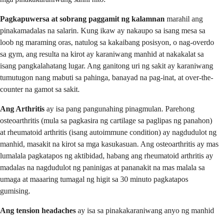
Pagkapuwersa at sobrang paggamit ng kalamnan
marahil ang
pinakamadalas na salarin. Kung ikaw ay nakaupo sa isang mesa sa
loob ng maraming oras, natulog sa kakaibang posisyon, o nag-overdo
sa gym, ang resulta na kirot ay karaniwang manhid at nakakalat sa
isang pangkalahatang lugar. Ang ganitong uri ng sakit ay karaniwang
tumutugon nang mabuti sa pahinga, banayad na pag-inat, at over-the-
counter na gamot sa sakit.
Ang Arthritis
ay isa pang pangunahing pinagmulan. Parehong
osteoarthritis (mula sa pagkasira ng cartilage sa paglipas ng panahon)
at rheumatoid arthritis (isang autoimmune condition) ay nagdudulot ng
manhid, masakit na kirot sa mga kasukasuan. Ang osteoarthritis ay mas
lumalala pagkatapos ng aktibidad, habang ang rheumatoid arthritis ay
madalas na nagdudulot ng paninigas at pananakit na mas malala sa
umaga at maaaring tumagal ng higit sa 30 minuto pagkatapos
gumising.
Ang tension headaches
ay isa sa pinakakaraniwang anyo ng manhid