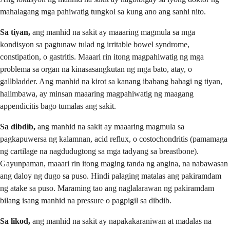
mahalagang mga pahiwatig tungkol sa kung ano ang sanhi nito.
Sa tiyan,
ang manhid na sakit ay maaaring magmula sa mga
kondisyon sa pagtunaw tulad ng irritable bowel syndrome,
constipation, o gastritis. Maaari rin itong magpahiwatig ng mga
problema sa organ na kinasasangkutan ng mga bato, atay, o
gallbladder. Ang manhid na kirot sa kanang ibabang bahagi ng tiyan,
halimbawa, ay minsan maaaring magpahiwatig ng maagang
appendicitis bago tumalas ang sakit.
Sa dibdib,
ang manhid na sakit ay maaaring magmula sa
pagkapuwersa ng kalamnan, acid reflux, o costochondritis (pamamaga
ng cartilage na nagdudugtong sa mga tadyang sa breastbone).
Gayunpaman, maaari rin itong maging tanda ng angina, na nabawasan
ang daloy ng dugo sa puso. Hindi palaging matalas ang pakiramdam
ng atake sa puso. Maraming tao ang naglalarawan ng pakiramdam
bilang isang manhid na pressure o pagpigil sa dibdib.
Sa likod,
ang manhid na sakit ay napakakaraniwan at madalas na