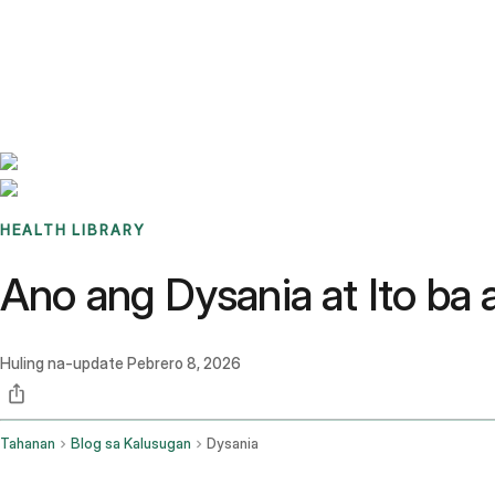
Benchmarks
Stories
FAQ
Sign up / Log in
HEALTH LIBRARY
Ano ang Dysania at Ito ba
Huling na-update
Pebrero 8, 2026
Tahanan
Blog sa Kalusugan
Dysania