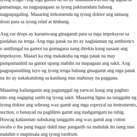
pamamaga, na nagpapagaan sa iyong pakiramdam habang
nagpapagaling. Maaaring irekomenda ng iyong doktor ang tamang
dosis para sa iyong edad at timbang.
Ang ear drops ay karaniwang ginagamit para sa mga impeksyon sa
panlabas na tenga. Ang mga patak na ito ay naglalaman ng antibiotics
o antifungal na gamot na gumagana nang direkta kung nasaan ang
impeksyon. Maaari ka ring makakuha ng mga patak na may
pampamanhid na gamot upang mabilis na mapagaan ang sakit. Ang
pagpapanatiling tuyo ng iyong tenga habang ginagamit ang mga patak
na ito ay nakakatulong sa kanilang mas mahusay na paggana.
Maaaring kailanganin ang pagtanggal ng earwax kung ang pagbuo
nito ang nagiging sanhi ng iyong sakit. Maaaring ligtas na tanggalin ng
iyong doktor ang sobrang wax gamit ang mga espesyal na instrumento,
suction, o banayad na paglilinis gamit ang maligamgam na tubig.
Huwag kailanman subukang tanggalin ang wax gamit ang cotton
swabs o iba pang bagay dahil may panganib na maitulak ito nang mas
malalim o mapinsala ang iyong eardrum.