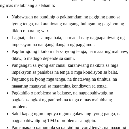
ng mas malubhang alalahanin:
Nabawasan na pandinig o pakiramdam ng pagiging puno sa
iyong tenga, na karaniwang nangangahulugan ng pag-ipon ng
likido o bara ng wax.
Lagnat, lalo na sa mga bata, na madalas ay nagpapahiwatig ng
impeksyon na nangangailangan ng paggamot.
Pagdurugo ng likido mula sa iyong tenga, na maaaring malinaw,
dilaw, o madugo depende sa sanhi.
Pangangati sa iyong ear canal, karaniwang nakikita sa mga
impeksyon sa panlabas na tenga o mga kondisyon sa balat.
Pagtunog sa iyong mga tenga, na tinatawag na tinnitus, na
maaaring mangyari sa maraming kondisyon sa tenga.
Pagkahilo o problema sa balanse, na nagpapahiwatig ng
pagkakasangkot ng panloob na tenga o mas malubhang
problema.
Sakit kapag ngumunguya o gumagalaw ang iyong panga, na
nagpapahiwatig ng TMJ o problema sa ngipin.
Pamamaga o pamumula sa paligid ng iyong tenga, na maaaring