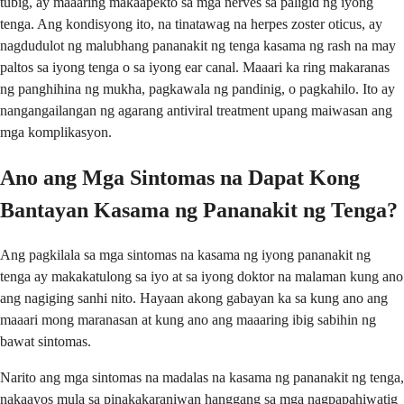
tubig, ay maaaring makaapekto sa mga nerves sa paligid ng iyong
tenga. Ang kondisyong ito, na tinatawag na herpes zoster oticus, ay
nagdudulot ng malubhang pananakit ng tenga kasama ng rash na may
paltos sa iyong tenga o sa iyong ear canal. Maaari ka ring makaranas
ng panghihina ng mukha, pagkawala ng pandinig, o pagkahilo. Ito ay
nangangailangan ng agarang antiviral treatment upang maiwasan ang
mga komplikasyon.
Ano ang Mga Sintomas na Dapat Kong
Bantayan Kasama ng Pananakit ng Tenga?
Ang pagkilala sa mga sintomas na kasama ng iyong pananakit ng
tenga ay makakatulong sa iyo at sa iyong doktor na malaman kung ano
ang nagiging sanhi nito. Hayaan akong gabayan ka sa kung ano ang
maaari mong maranasan at kung ano ang maaaring ibig sabihin ng
bawat sintomas.
Narito ang mga sintomas na madalas na kasama ng pananakit ng tenga,
nakaayos mula sa pinakakaraniwan hanggang sa mga nagpapahiwatig