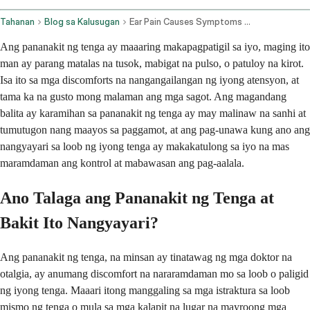
Tahanan
Blog sa Kalusugan
Ear Pain Causes Symptoms And Treatment
Ang pananakit ng tenga ay maaaring makapagpatigil sa iyo, maging ito
man ay parang matalas na tusok, mabigat na pulso, o patuloy na kirot.
Isa ito sa mga discomforts na nangangailangan ng iyong atensyon, at
tama ka na gusto mong malaman ang mga sagot. Ang magandang
balita ay karamihan sa pananakit ng tenga ay may malinaw na sanhi at
tumutugon nang maayos sa paggamot, at ang pag-unawa kung ano ang
nangyayari sa loob ng iyong tenga ay makakatulong sa iyo na mas
maramdaman ang kontrol at mabawasan ang pag-aalala.
Ano Talaga ang Pananakit ng Tenga at
Bakit Ito Nangyayari?
Ang pananakit ng tenga, na minsan ay tinatawag ng mga doktor na
otalgia, ay anumang discomfort na nararamdaman mo sa loob o paligid
ng iyong tenga. Maaari itong manggaling sa mga istraktura sa loob
mismo ng tenga o mula sa mga kalapit na lugar na mayroong mga