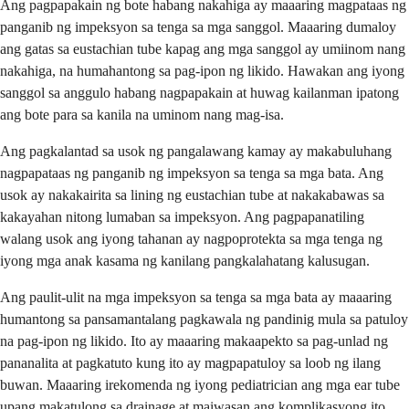
Ang pagpapakain ng bote habang nakahiga ay maaaring magpataas ng
panganib ng impeksyon sa tenga sa mga sanggol. Maaaring dumaloy
ang gatas sa eustachian tube kapag ang mga sanggol ay umiinom nang
nakahiga, na humahantong sa pag-ipon ng likido. Hawakan ang iyong
sanggol sa anggulo habang nagpapakain at huwag kailanman ipatong
ang bote para sa kanila na uminom nang mag-isa.
Ang pagkalantad sa usok ng pangalawang kamay ay makabuluhang
nagpapataas ng panganib ng impeksyon sa tenga sa mga bata. Ang
usok ay nakakairita sa lining ng eustachian tube at nakakabawas sa
kakayahan nitong lumaban sa impeksyon. Ang pagpapanatiling
walang usok ang iyong tahanan ay nagpoprotekta sa mga tenga ng
iyong mga anak kasama ng kanilang pangkalahatang kalusugan.
Ang paulit-ulit na mga impeksyon sa tenga sa mga bata ay maaaring
humantong sa pansamantalang pagkawala ng pandinig mula sa patuloy
na pag-ipon ng likido. Ito ay maaaring makaapekto sa pag-unlad ng
pananalita at pagkatuto kung ito ay magpapatuloy sa loob ng ilang
buwan. Maaaring irekomenda ng iyong pediatrician ang mga ear tube
upang makatulong sa drainage at maiwasan ang komplikasyong ito.