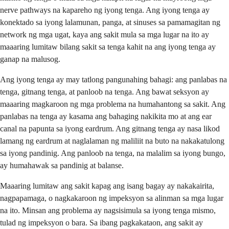
nerve pathways na kapareho ng iyong tenga. Ang iyong tenga ay
konektado sa iyong lalamunan, panga, at sinuses sa pamamagitan ng
network ng mga ugat, kaya ang sakit mula sa mga lugar na ito ay
maaaring lumitaw bilang sakit sa tenga kahit na ang iyong tenga ay
ganap na malusog.
Ang iyong tenga ay may tatlong pangunahing bahagi: ang panlabas na
tenga, gitnang tenga, at panloob na tenga. Ang bawat seksyon ay
maaaring magkaroon ng mga problema na humahantong sa sakit. Ang
panlabas na tenga ay kasama ang bahaging nakikita mo at ang ear
canal na papunta sa iyong eardrum. Ang gitnang tenga ay nasa likod
lamang ng eardrum at naglalaman ng maliliit na buto na nakakatulong
sa iyong pandinig. Ang panloob na tenga, na malalim sa iyong bungo,
ay humahawak sa pandinig at balanse.
Maaaring lumitaw ang sakit kapag ang isang bagay ay nakakairita,
nagpapamaga, o nagkakaroon ng impeksyon sa alinman sa mga lugar
na ito. Minsan ang problema ay nagsisimula sa iyong tenga mismo,
tulad ng impeksyon o bara. Sa ibang pagkakataon, ang sakit ay