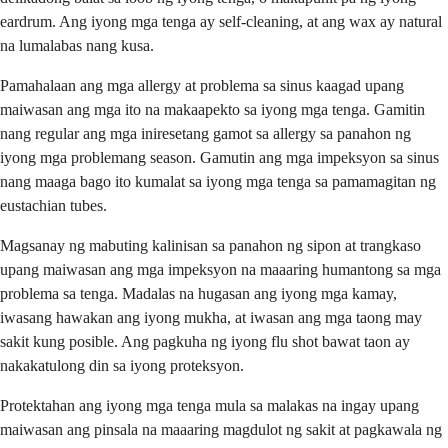
eardrum. Ang iyong mga tenga ay self-cleaning, at ang wax ay natural
na lumalabas nang kusa.
Pamahalaan ang mga allergy at problema sa sinus kaagad upang
maiwasan ang mga ito na makaapekto sa iyong mga tenga. Gamitin
nang regular ang mga iniresetang gamot sa allergy sa panahon ng
iyong mga problemang season. Gamutin ang mga impeksyon sa sinus
nang maaga bago ito kumalat sa iyong mga tenga sa pamamagitan ng
eustachian tubes.
Magsanay ng mabuting kalinisan sa panahon ng sipon at trangkaso
upang maiwasan ang mga impeksyon na maaaring humantong sa mga
problema sa tenga. Madalas na hugasan ang iyong mga kamay,
iwasang hawakan ang iyong mukha, at iwasan ang mga taong may
sakit kung posible. Ang pagkuha ng iyong flu shot bawat taon ay
nakakatulong din sa iyong proteksyon.
Protektahan ang iyong mga tenga mula sa malakas na ingay upang
maiwasan ang pinsala na maaaring magdulot ng sakit at pagkawala ng