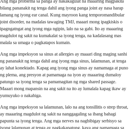
Ang mga problema sa panga ay nakakagulat na maaaring magpakita
bilang pananakit ng tenga dahil ang iyong panga joint ay nasa harap
lamang ng iyong ear canal. Kung mayroon kang temporomandibular
joint disorder, na madalas tawaging TMJ, maaari mong ipagkiskis o
ipagngatngat ang iyong mga ngipin, lalo na sa gabi. Ito ay maaaring
magdulot ng sakit na kumakalat sa iyong tenga, na kadalasang mas
malala sa umaga o pagkatapos kumain.
Ang mga impeksyon sa sinus at allergies ay maaari ding maging sanhi
ng pananakit ng tenga dahil ang iyong mga sinus, lalamunan, at tenga
ay lahat konektado. Kapag ang iyong mga sinus ay namamaga at puno
ng plema, ang presyon at pamamaga na iyon ay maaaring dumaloy
patungo sa iyong tenga sa pamamagitan ng mga shared passage.
Maaari mong mapansin na ang sakit na ito ay lumalala kapag ikaw ay
yumuyuko o nakahiga.
Ang mga impeksyon sa lalamunan, lalo na ang tonsillitis o strep throat,
ay maaaring magdulot ng sakit na nanggagaling sa ibang bahagi
papunta sa iyong tenga. Ang mga nerves na nagbibigay serbisyo sa
iyong lalamunan at tenga ay nagkakapatong, kaya ang pamamaga sa