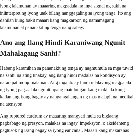
iyong lalamunan ay maaaring magpadala ng mga signal ng sakit na
iniinterpret ng iyong utak bilang nanggagaling sa iyong tenga. Ito ang
dahilan kung bakit maaari kang magkaroon ng namamagang
lalamunan at pananakit ng tenga nang sabay.
Ano ang Ilang Hindi Karaniwang Ngunit
Mahalagang Sanhi?
Habang karamihan sa pananakit ng tenga ay nagmumula sa mga tuwid
na sanhi na ating tinakay, ang ilang hindi madalas na kondisyon ay
nararapat mong malaman. Ang mga ito ay hindi nilalayong magpalala
ng iyong pag-aalala ngunit upang matulungan kang makilala kung
kailan ang isang bagay ay nangangailangan ng mas malapit na medikal
na atensyon.
Ang ruptured eardrum ay maaaring mangyari mula sa biglaang
pagbabago ng presyon, malakas na ingay, impeksyon, o aksidenteng
pagtusok ng isang bagay sa iyong ear canal. Maaari kang makaranas