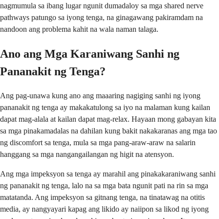
nagmumula sa ibang lugar ngunit dumadaloy sa mga shared nerve
pathways patungo sa iyong tenga, na ginagawang pakiramdam na
nandoon ang problema kahit na wala naman talaga.
Ano ang Mga Karaniwang Sanhi ng
Pananakit ng Tenga?
Ang pag-unawa kung ano ang maaaring nagiging sanhi ng iyong
pananakit ng tenga ay makakatulong sa iyo na malaman kung kailan
dapat mag-alala at kailan dapat mag-relax. Hayaan mong gabayan kita
sa mga pinakamadalas na dahilan kung bakit nakakaranas ang mga tao
ng discomfort sa tenga, mula sa mga pang-araw-araw na salarin
hanggang sa mga nangangailangan ng higit na atensyon.
Ang mga impeksyon sa tenga ay marahil ang pinakakaraniwang sanhi
ng pananakit ng tenga, lalo na sa mga bata ngunit pati na rin sa mga
matatanda. Ang impeksyon sa gitnang tenga, na tinatawag na otitis
media, ay nangyayari kapag ang likido ay naiipon sa likod ng iyong