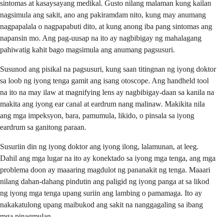
sintomas at kasaysayang medikal. Gusto nilang malaman kung kailan
nagsimula ang sakit, ano ang pakiramdam nito, kung may anumang
nagpapalala o nagpapabuti dito, at kung anong iba pang sintomas ang
napansin mo. Ang pag-uusap na ito ay nagbibigay ng mahalagang
pahiwatig kahit bago magsimula ang anumang pagsusuri.
Susunod ang pisikal na pagsusuri, kung saan titingnan ng iyong doktor
sa loob ng iyong tenga gamit ang isang otoscope. Ang handheld tool
na ito na may ilaw at magnifying lens ay nagbibigay-daan sa kanila na
makita ang iyong ear canal at eardrum nang malinaw. Makikita nila
ang mga impeksyon, bara, pamumula, likido, o pinsala sa iyong
eardrum sa ganitong paraan.
Susuriin din ng iyong doktor ang iyong ilong, lalamunan, at leeg.
Dahil ang mga lugar na ito ay konektado sa iyong mga tenga, ang mga
problema doon ay maaaring magdulot ng pananakit ng tenga. Maaari
nilang dahan-dahang pindutin ang paligid ng iyong panga at sa likod
ng iyong mga tenga upang suriin ang lambing o pamamaga. Ito ay
nakakatulong upang maibukod ang sakit na nanggagaling sa ibang
mga pinagmulan.