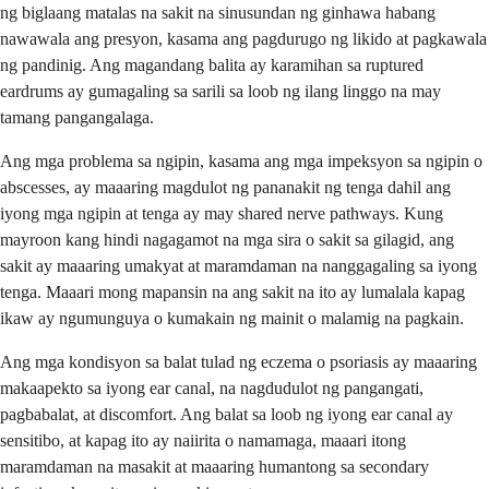
ng biglaang matalas na sakit na sinusundan ng ginhawa habang
nawawala ang presyon, kasama ang pagdurugo ng likido at pagkawala
ng pandinig. Ang magandang balita ay karamihan sa ruptured
eardrums ay gumagaling sa sarili sa loob ng ilang linggo na may
tamang pangangalaga.
Ang mga problema sa ngipin, kasama ang mga impeksyon sa ngipin o
abscesses, ay maaaring magdulot ng pananakit ng tenga dahil ang
iyong mga ngipin at tenga ay may shared nerve pathways. Kung
mayroon kang hindi nagagamot na mga sira o sakit sa gilagid, ang
sakit ay maaaring umakyat at maramdaman na nanggagaling sa iyong
tenga. Maaari mong mapansin na ang sakit na ito ay lumalala kapag
ikaw ay ngumunguya o kumakain ng mainit o malamig na pagkain.
Ang mga kondisyon sa balat tulad ng eczema o psoriasis ay maaaring
makaapekto sa iyong ear canal, na nagdudulot ng pangangati,
pagbabalat, at discomfort. Ang balat sa loob ng iyong ear canal ay
sensitibo, at kapag ito ay naiirita o namamaga, maaari itong
maramdaman na masakit at maaaring humantong sa secondary