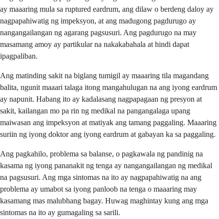
ay maaaring mula sa ruptured eardrum, ang dilaw o berdeng daloy ay
nagpapahiwatig ng impeksyon, at ang madugong pagdurugo ay
nangangailangan ng agarang pagsusuri. Ang pagdurugo na may
masamang amoy ay partikular na nakakabahala at hindi dapat
ipagpaliban.
Ang matinding sakit na biglang tumigil ay maaaring tila magandang
balita, ngunit maaari talaga itong mangahulugan na ang iyong eardrum
ay napunit. Habang ito ay kadalasang nagpapagaan ng presyon at
sakit, kailangan mo pa rin ng medikal na pangangalaga upang
maiwasan ang impeksyon at matiyak ang tamang paggaling. Maaaring
suriin ng iyong doktor ang iyong eardrum at gabayan ka sa paggaling.
Ang pagkahilo, problema sa balanse, o pagkawala ng pandinig na
kasama ng iyong pananakit ng tenga ay nangangailangan ng medikal
na pagsusuri. Ang mga sintomas na ito ay nagpapahiwatig na ang
problema ay umabot sa iyong panloob na tenga o maaaring may
kasamang mas malubhang bagay. Huwag maghintay kung ang mga
sintomas na ito ay gumagaling sa sarili.