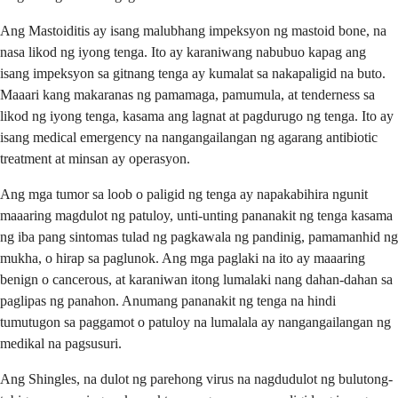
Ang Mastoiditis ay isang malubhang impeksyon ng mastoid bone, na
nasa likod ng iyong tenga. Ito ay karaniwang nabubuo kapag ang
isang impeksyon sa gitnang tenga ay kumalat sa nakapaligid na buto.
Maaari kang makaranas ng pamamaga, pamumula, at tenderness sa
likod ng iyong tenga, kasama ang lagnat at pagdurugo ng tenga. Ito ay
isang medical emergency na nangangailangan ng agarang antibiotic
treatment at minsan ay operasyon.
Ang mga tumor sa loob o paligid ng tenga ay napakabihira ngunit
maaaring magdulot ng patuloy, unti-unting pananakit ng tenga kasama
ng iba pang sintomas tulad ng pagkawala ng pandinig, pamamanhid ng
mukha, o hirap sa paglunok. Ang mga paglaki na ito ay maaaring
benign o cancerous, at karaniwan itong lumalaki nang dahan-dahan sa
paglipas ng panahon. Anumang pananakit ng tenga na hindi
tumutugon sa paggamot o patuloy na lumalala ay nangangailangan ng
medikal na pagsusuri.
Ang Shingles, na dulot ng parehong virus na nagdudulot ng bulutong-