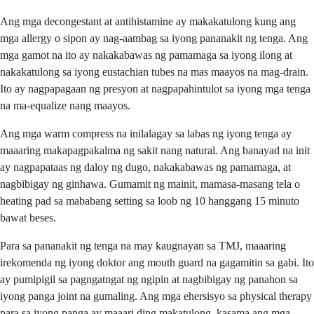
Ang mga decongestant at antihistamine ay makakatulong kung ang
mga allergy o sipon ay nag-aambag sa iyong pananakit ng tenga. Ang
mga gamot na ito ay nakakabawas ng pamamaga sa iyong ilong at
nakakatulong sa iyong eustachian tubes na mas maayos na mag-drain.
Ito ay nagpapagaan ng presyon at nagpapahintulot sa iyong mga tenga
na ma-equalize nang maayos.
Ang mga warm compress na inilalagay sa labas ng iyong tenga ay
maaaring makapagpakalma ng sakit nang natural. Ang banayad na init
ay nagpapataas ng daloy ng dugo, nakakabawas ng pamamaga, at
nagbibigay ng ginhawa. Gumamit ng mainit, mamasa-masang tela o
heating pad sa mababang setting sa loob ng 10 hanggang 15 minuto
bawat beses.
Para sa pananakit ng tenga na may kaugnayan sa TMJ, maaaring
irekomenda ng iyong doktor ang mouth guard na gagamitin sa gabi. Ito
ay pumipigil sa pagngatngat ng ngipin at nagbibigay ng panahon sa
iyong panga joint na gumaling. Ang mga ehersisyo sa physical therapy
para sa iyong panga ay maaari ding makatulong, kasama ang mga