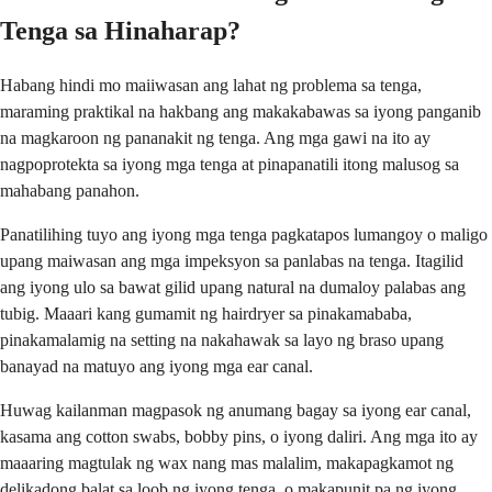
Tenga sa Hinaharap?
Habang hindi mo maiiwasan ang lahat ng problema sa tenga,
maraming praktikal na hakbang ang makakabawas sa iyong panganib
na magkaroon ng pananakit ng tenga. Ang mga gawi na ito ay
nagpoprotekta sa iyong mga tenga at pinapanatili itong malusog sa
mahabang panahon.
Panatilihing tuyo ang iyong mga tenga pagkatapos lumangoy o maligo
upang maiwasan ang mga impeksyon sa panlabas na tenga. Itagilid
ang iyong ulo sa bawat gilid upang natural na dumaloy palabas ang
tubig. Maaari kang gumamit ng hairdryer sa pinakamababa,
pinakamalamig na setting na nakahawak sa layo ng braso upang
banayad na matuyo ang iyong mga ear canal.
Huwag kailanman magpasok ng anumang bagay sa iyong ear canal,
kasama ang cotton swabs, bobby pins, o iyong daliri. Ang mga ito ay
maaaring magtulak ng wax nang mas malalim, makapagkamot ng
delikadong balat sa loob ng iyong tenga, o makapunit pa ng iyong