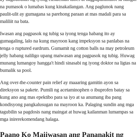
na pumasok o lumabas kung kinakailangan. Ang paglunok nang
paulit-ulit ay gumagana sa parehong paraan at mas madali para sa
maliliit na bata.
Iwasan ang pagpasok ng tubig sa iyong tenga habang ito ay
gumagaling, lalo na kung mayroon kang impeksyon sa panlabas na
tenga o ruptured eardrum. Gumamit ng cotton balls na may petroleum
jelly habang naliligo upang maiwasan ang pagpasok ng tubig. Huwag
munang lumangoy hangga't hindi sinasabi ng iyong doktor na ligtas na
bumalik sa pool.
Ang over-the-counter pain relief ay maaaring gamitin ayon sa
direksyon sa pakete. Pumili ng acetaminophen o ibuprofen batay sa
kung ano ang mas epektibo para sa iyo at sa anumang iba pang
kondisyong pangkalusugan na mayroon ka. Palaging sundin ang mga
tagubilin sa pagdosis nang maingat at huwag kailanman lumampas sa
mga inirerekomendang halaga.
Paano Ko Maiiwasan ang Pananakit ng