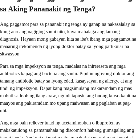
sa Aking Pananakit ng Tenga?
Ang paggamot para sa pananakit ng tenga ay ganap na nakasalalay sa
kung ano ang nagiging sanhi nito, kaya mahalaga ang tamang
diagnosis. Hayaan mong gabayan kita sa iba't ibang mga paggamot na
maaaring irekomenda ng iyong doktor batay sa iyong partikular na
sitwasyon.
Para sa mga impeksyon sa tenga, madalas na inirereseta ang mga
antibiotics kapag ang bacteria ang sanhi. Pipiliin ng iyong doktor ang
tamang antibiotic batay sa iyong edad, kasaysayan ng allergy, at ang
tindi ng impeksyon. Dapat kang magsimulang makaramdam ng mas
mabuti sa loob ng ilang araw, ngunit tapusin ang buong kurso kahit na
maayos ang pakiramdam mo upang maiwasan ang paglaban at pag-
ulit.
Ang mga pain reliever tulad ng acetaminophen o ibuprofen ay
makakatulong sa pamamahala ng discomfort habang gumagaling ang
iyong tenga. Ang mga gamot na ito ay nakakabawas din ng lagnat at