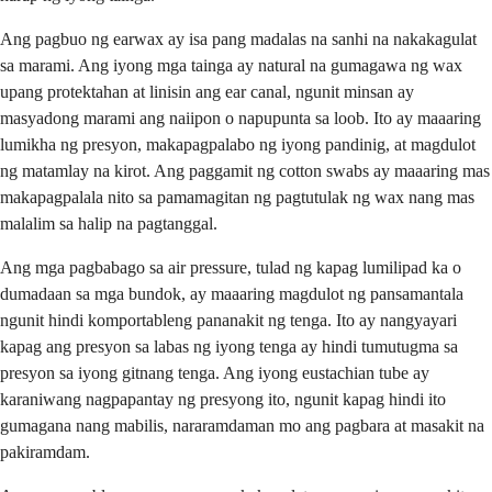
Ang pagbuo ng earwax ay isa pang madalas na sanhi na nakakagulat
sa marami. Ang iyong mga tainga ay natural na gumagawa ng wax
upang protektahan at linisin ang ear canal, ngunit minsan ay
masyadong marami ang naiipon o napupunta sa loob. Ito ay maaaring
lumikha ng presyon, makapagpalabo ng iyong pandinig, at magdulot
ng matamlay na kirot. Ang paggamit ng cotton swabs ay maaaring mas
makapagpalala nito sa pamamagitan ng pagtutulak ng wax nang mas
malalim sa halip na pagtanggal.
Ang mga pagbabago sa air pressure, tulad ng kapag lumilipad ka o
dumadaan sa mga bundok, ay maaaring magdulot ng pansamantala
ngunit hindi komportableng pananakit ng tenga. Ito ay nangyayari
kapag ang presyon sa labas ng iyong tenga ay hindi tumutugma sa
presyon sa iyong gitnang tenga. Ang iyong eustachian tube ay
karaniwang nagpapantay ng presyong ito, ngunit kapag hindi ito
gumagana nang mabilis, nararamdaman mo ang pagbara at masakit na
pakiramdam.