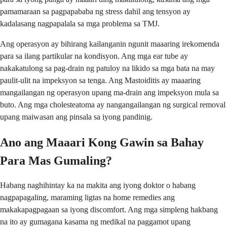
pamamaraan sa pagpapababa ng stress dahil ang tensyon ay
kadalasang nagpapalala sa mga problema sa TMJ.
Ang operasyon ay bihirang kailanganin ngunit maaaring irekomenda
para sa ilang partikular na kondisyon. Ang mga ear tube ay
nakakatulong sa pag-drain ng patuloy na likido sa mga bata na may
paulit-ulit na impeksyon sa tenga. Ang Mastoiditis ay maaaring
mangailangan ng operasyon upang ma-drain ang impeksyon mula sa
buto. Ang mga cholesteatoma ay nangangailangan ng surgical removal
upang maiwasan ang pinsala sa iyong pandinig.
Ano ang Maaari Kong Gawin sa Bahay
Para Mas Gumaling?
Habang naghihintay ka na makita ang iyong doktor o habang
nagpapagaling, maraming ligtas na home remedies ang
makakapagpagaan sa iyong discomfort. Ang mga simpleng hakbang
na ito ay gumagana kasama ng medikal na paggamot upang