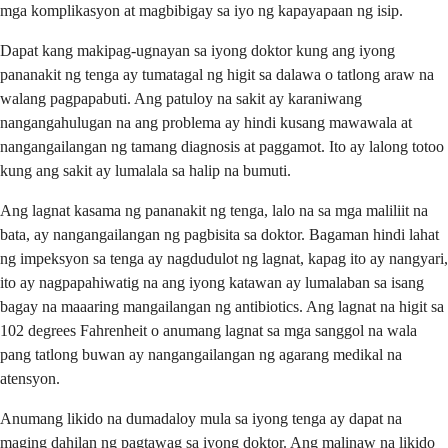
mga komplikasyon at magbibigay sa iyo ng kapayapaan ng isip.
Dapat kang makipag-ugnayan sa iyong doktor kung ang iyong
pananakit ng tenga ay tumatagal ng higit sa dalawa o tatlong araw na
walang pagpapabuti. Ang patuloy na sakit ay karaniwang
nangangahulugan na ang problema ay hindi kusang mawawala at
nangangailangan ng tamang diagnosis at paggamot. Ito ay lalong totoo
kung ang sakit ay lumalala sa halip na bumuti.
Ang lagnat kasama ng pananakit ng tenga, lalo na sa mga maliliit na
bata, ay nangangailangan ng pagbisita sa doktor. Bagaman hindi lahat
ng impeksyon sa tenga ay nagdudulot ng lagnat, kapag ito ay nangyari,
ito ay nagpapahiwatig na ang iyong katawan ay lumalaban sa isang
bagay na maaaring mangailangan ng antibiotics. Ang lagnat na higit sa
102 degrees Fahrenheit o anumang lagnat sa mga sanggol na wala
pang tatlong buwan ay nangangailangan ng agarang medikal na
atensyon.
Anumang likido na dumadaloy mula sa iyong tenga ay dapat na
maging dahilan ng pagtawag sa iyong doktor. Ang malinaw na likido