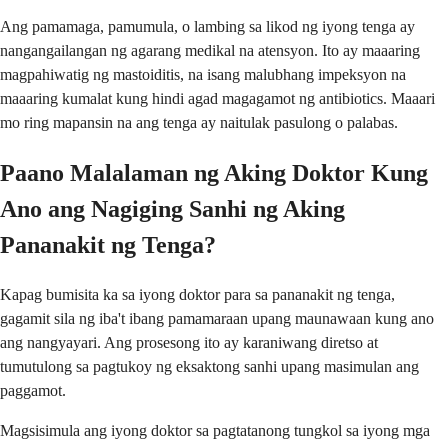
Ang pamamaga, pamumula, o lambing sa likod ng iyong tenga ay
nangangailangan ng agarang medikal na atensyon. Ito ay maaaring
magpahiwatig ng mastoiditis, na isang malubhang impeksyon na
maaaring kumalat kung hindi agad magagamot ng antibiotics. Maaari
mo ring mapansin na ang tenga ay naitulak pasulong o palabas.
Paano Malalaman ng Aking Doktor Kung
Ano ang Nagiging Sanhi ng Aking
Pananakit ng Tenga?
Kapag bumisita ka sa iyong doktor para sa pananakit ng tenga,
gagamit sila ng iba't ibang pamamaraan upang maunawaan kung ano
ang nangyayari. Ang prosesong ito ay karaniwang diretso at
tumutulong sa pagtukoy ng eksaktong sanhi upang masimulan ang
paggamot.
Magsisimula ang iyong doktor sa pagtatanong tungkol sa iyong mga