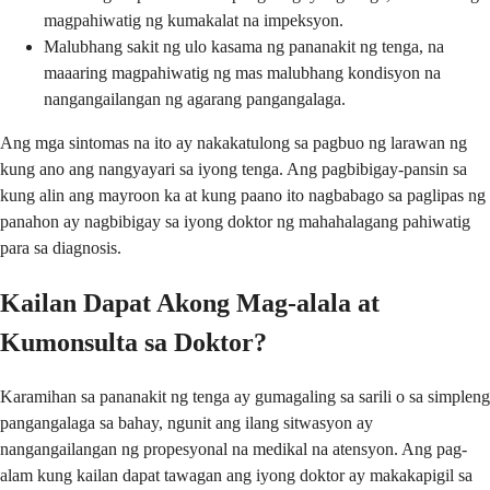
magpahiwatig ng kumakalat na impeksyon.
Malubhang sakit ng ulo kasama ng pananakit ng tenga, na
maaaring magpahiwatig ng mas malubhang kondisyon na
nangangailangan ng agarang pangangalaga.
Ang mga sintomas na ito ay nakakatulong sa pagbuo ng larawan ng
kung ano ang nangyayari sa iyong tenga. Ang pagbibigay-pansin sa
kung alin ang mayroon ka at kung paano ito nagbabago sa paglipas ng
panahon ay nagbibigay sa iyong doktor ng mahahalagang pahiwatig
para sa diagnosis.
Kailan Dapat Akong Mag-alala at
Kumonsulta sa Doktor?
Karamihan sa pananakit ng tenga ay gumagaling sa sarili o sa simpleng
pangangalaga sa bahay, ngunit ang ilang sitwasyon ay
nangangailangan ng propesyonal na medikal na atensyon. Ang pag-
alam kung kailan dapat tawagan ang iyong doktor ay makakapigil sa