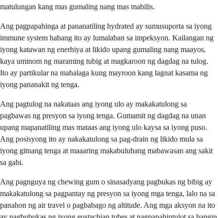
matulungan kang mas gumaling nang mas mabilis.
Ang pagpapahinga at pananatiling hydrated ay sumusuporta sa iyong
immune system habang ito ay lumalaban sa impeksyon. Kailangan ng
iyong katawan ng enerhiya at likido upang gumaling nang maayos,
kaya uminom ng maraming tubig at magkaroon ng dagdag na tulog.
Ito ay partikular na mahalaga kung mayroon kang lagnat kasama ng
iyong pananakit ng tenga.
Ang pagtulog na nakataas ang iyong ulo ay makakatulong sa
pagbawas ng presyon sa iyong tenga. Gumamit ng dagdag na unan
upang mapanatiling mas mataas ang iyong ulo kaysa sa iyong puso.
Ang posisyong ito ay nakakatulong sa pag-drain ng likido mula sa
iyong gitnang tenga at maaaring makabuluhang mabawasan ang sakit
sa gabi.
Ang pagnguya ng chewing gum o sinasadyang pagbukas ng bibig ay
makakatulong sa pagpantay ng presyon sa iyong mga tenga, lalo na sa
panahon ng air travel o pagbabago ng altitude. Ang mga aksyon na ito
ay nagbubukas ng iyong eustachian tubes at nagpapahintulot sa hangin