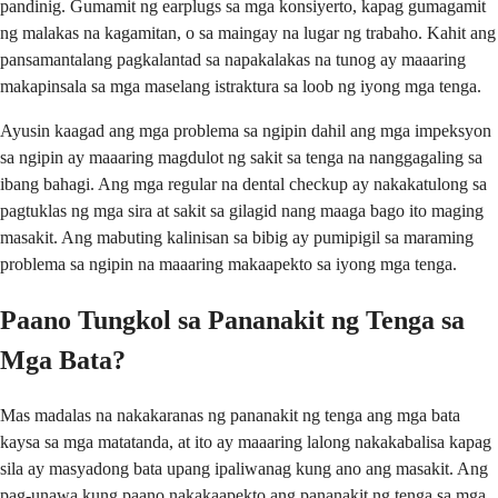
pandinig. Gumamit ng earplugs sa mga konsiyerto, kapag gumagamit
ng malakas na kagamitan, o sa maingay na lugar ng trabaho. Kahit ang
pansamantalang pagkalantad sa napakalakas na tunog ay maaaring
makapinsala sa mga maselang istraktura sa loob ng iyong mga tenga.
Ayusin kaagad ang mga problema sa ngipin dahil ang mga impeksyon
sa ngipin ay maaaring magdulot ng sakit sa tenga na nanggagaling sa
ibang bahagi. Ang mga regular na dental checkup ay nakakatulong sa
pagtuklas ng mga sira at sakit sa gilagid nang maaga bago ito maging
masakit. Ang mabuting kalinisan sa bibig ay pumipigil sa maraming
problema sa ngipin na maaaring makaapekto sa iyong mga tenga.
Paano Tungkol sa Pananakit ng Tenga sa
Mga Bata?
Mas madalas na nakakaranas ng pananakit ng tenga ang mga bata
kaysa sa mga matatanda, at ito ay maaaring lalong nakakabalisa kapag
sila ay masyadong bata upang ipaliwanag kung ano ang masakit. Ang
pag-unawa kung paano nakakaapekto ang pananakit ng tenga sa mga