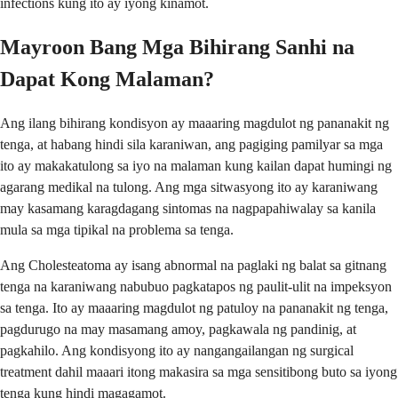
infections kung ito ay iyong kinamot.
Mayroon Bang Mga Bihirang Sanhi na
Dapat Kong Malaman?
Ang ilang bihirang kondisyon ay maaaring magdulot ng pananakit ng
tenga, at habang hindi sila karaniwan, ang pagiging pamilyar sa mga
ito ay makakatulong sa iyo na malaman kung kailan dapat humingi ng
agarang medikal na tulong. Ang mga sitwasyong ito ay karaniwang
may kasamang karagdagang sintomas na nagpapahiwalay sa kanila
mula sa mga tipikal na problema sa tenga.
Ang Cholesteatoma ay isang abnormal na paglaki ng balat sa gitnang
tenga na karaniwang nabubuo pagkatapos ng paulit-ulit na impeksyon
sa tenga. Ito ay maaaring magdulot ng patuloy na pananakit ng tenga,
pagdurugo na may masamang amoy, pagkawala ng pandinig, at
pagkahilo. Ang kondisyong ito ay nangangailangan ng surgical
treatment dahil maaari itong makasira sa mga sensitibong buto sa iyong
tenga kung hindi magagamot.