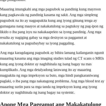
Maaaring imungkahi ang mga pagsubok sa pandinig kung mayroon
kang pagkawala ng pandinig kasama ng sakit. Ang mga simpleng
pagsubok na ito ay nagpapakita kung ang iyong gitnang tenga ay
gumagana nang maayos at nakakatulong sa pagtukoy ng pag-ipon ng
likido o iba pang isyu na nakakaapekto sa iyong pandinig. Ang mga
resulta ay nagiging gabay sa mga desisyon sa paggamot at
nakakatulong sa pagsubaybay sa iyong paggaling.
Ang mga karagdagang pagsubok ay bihira lamang kailanganin ngunit
maaaring kasama ang mga imaging studies tulad ng CT scans o MRIs
kung ang iyong doktor ay naghihinala ng isang bagay na mas
kumplikado. Ang mga detalyadong larawang ito ay maaaring
magpakita ng mga impeksyon sa buto, mga hindi pangkaraniwang
paglaki, o iba pang mga nakatagong problema. Ang mga blood test ay
maaaring suriin para sa mga tanda ng impeksyon kung ang iyong
doktor ay naghihinala ng isang bagay na systemic.
Anong Mga Paggamot ang Makakatulong