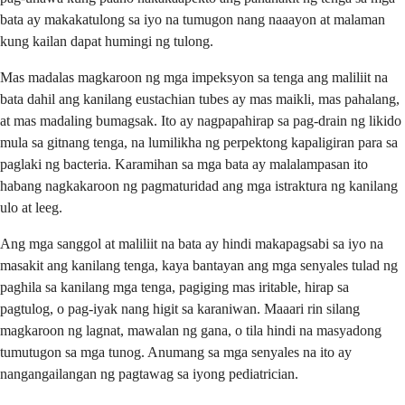
bata ay makakatulong sa iyo na tumugon nang naaayon at malaman
kung kailan dapat humingi ng tulong.
Mas madalas magkaroon ng mga impeksyon sa tenga ang maliliit na
bata dahil ang kanilang eustachian tubes ay mas maikli, mas pahalang,
at mas madaling bumagsak. Ito ay nagpapahirap sa pag-drain ng likido
mula sa gitnang tenga, na lumilikha ng perpektong kapaligiran para sa
paglaki ng bacteria. Karamihan sa mga bata ay malalampasan ito
habang nagkakaroon ng pagmaturidad ang mga istraktura ng kanilang
ulo at leeg.
Ang mga sanggol at maliliit na bata ay hindi makapagsabi sa iyo na
masakit ang kanilang tenga, kaya bantayan ang mga senyales tulad ng
paghila sa kanilang mga tenga, pagiging mas iritable, hirap sa
pagtulog, o pag-iyak nang higit sa karaniwan. Maaari rin silang
magkaroon ng lagnat, mawalan ng gana, o tila hindi na masyadong
tumutugon sa mga tunog. Anumang sa mga senyales na ito ay
nangangailangan ng pagtawag sa iyong pediatrician.