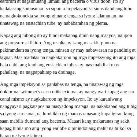
eardrum at nagsimulang lumaki ang bacteria o virus doon. Ito ay
kadalasang sumusunod sa sipon o impeksyon sa sinus dahil ang tubo
na nagkokonekta sa iyong gitnang tenga sa iyong lalamunan, na
tinatawag na eustachian tube, ay nababarahan ng plema.
Kapag ang tubong ito ay hindi makapag-drain nang maayos, naiipon
ang pressure at likido. Ang resulta ay isang masakit, puno na
pakiramdam sa iyong tenga, minsan ay may nabawasan na pandinig at
lagnat. Mas madalas na nagkakaroon ng mga impeksyong ito ang mga
bata dahil ang kanilang eustachian tubes ay mas maikli at mas
pahalang, na nagpapahirap sa drainage.
Ang mga impeksyon sa panlabas na tenga, na tinatawag ng mga
doktor na swimmer's ear o otitis externa, ay nangyayari kapag ang ear
canal mismo ay nagkakaroon ng impeksyon. Ito ay karaniwang
nangyayari pagkatapos na masyadong matagal na nakababad ang tubig
sa iyong ear canal, na lumilikha ng mamasa-masang kapaligiran kung
saan mabilis dumami ang bacteria. Maaari kang makaranas ng sakit
kapag hinila mo ang iyong earlobe o pinindot ang maliit na bukol sa
harap ng iyong tainga.