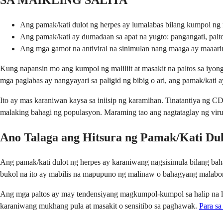
SA MAIKLING SALITA
Ang pamak/kati dulot ng herpes ay lumalabas bilang kumpol ng mal
Ang pamak/kati ay dumadaan sa apat na yugto: pangangati, palto
Ang mga gamot na antiviral na sinimulan nang maaga ay maaarin
Kung napansin mo ang kumpol ng maliliit at masakit na paltos sa iyo
mga paglabas ay nangyayari sa paligid ng bibig o ari, ang pamak/kati ay
Ito ay mas karaniwan kaysa sa iniisip ng karamihan. Tinatantiya ng 
malaking bahagi ng populasyon. Maraming tao ang nagtataglay ng vir
Ano Talaga ang Hitsura ng Pamak/Kati Dul
Ang pamak/kati dulot ng herpes ay karaniwang nagsisimula bilang baha
bukol na ito ay mabilis na mapupuno ng malinaw o bahagyang malabong
Ang mga paltos ay may tendensiyang magkumpol-kumpol sa halip na lumi
karaniwang mukhang pula at masakit o sensitibo sa paghawak.
Para sa