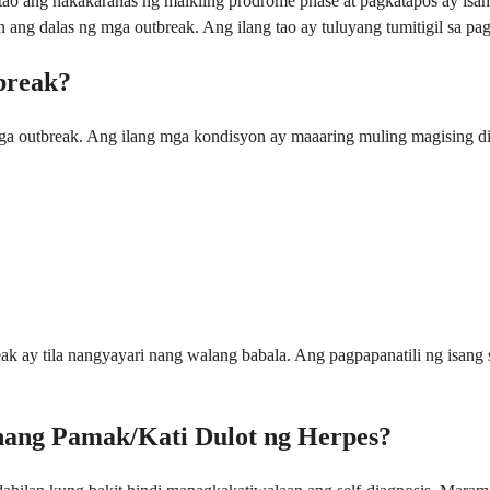
 ang nakakaranas ng maikling prodrome phase at pagkatapos ay isang
ng dalas ng mga outbreak. Ang ilang tao ay tuluyang tumitigil sa pag
break?
 mga outbreak. Ang ilang mga kondisyon ay maaaring muling magising d
eak ay tila nangyayari nang walang babala. Ang pagpapanatili ng isan
ang Pamak/Kati Dulot ng Herpes?