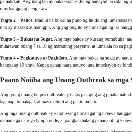
pamak/kati. Ang ilang tao ay nakakaranas din ng banayad na sakit ng
oras hanggang ilang araw.
Yugto 2 – Paltos.
Maliliit na bukol na puno ng likido ang lumalabas 
nito ay masakit at mahigpit. Ang yugtong ito ay tumatagal ng isa hangg
Yugto 3 – Bukas na Sugat.
Ang mga paltos ay kusang bumubuka, naglal
inilarawan bilang 7 sa 10 ng maraming pasyente, at lumalala ito sa pa
Yugto 4 – Pagkatuyo at Paghilom.
Ang mga bukas na sugat ay natutu
hanggang 10 araw. Kapag ganap nang natuyo, ang impeksyon ay hindi n
Paano Naiiba ang Unang Outbreak sa mga
Ang iyong unang herpes outbreak ay halos palaging ang pinakamatind
laganap, tumatagal, at mas matindi ang pakiramdam.
Ang mga unang outbreak ay karaniwang tumatagal ng dalawa hanggang 
namamaga na mga lymph node, at pangkalahatang pananakit ng katawa