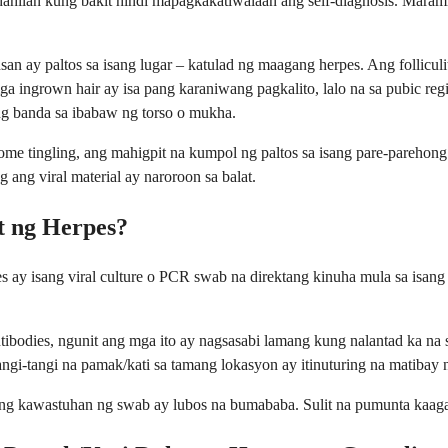
 dahilan kung bakit hindi mapagkakatiwalaan ang self-diagnosis. Maram
 ay paltos sa isang lugar – katulad ng maagang herpes. Ang folliculit
 ingrown hair ay isa pang karaniwang pagkalito, lalo na sa pubic regio
ng banda sa ibabaw ng torso o mukha.
 tingling, ang mahigpit na kumpol ng paltos sa isang pare-parehong l
 ang viral material ay naroroon sa balat.
t ng Herpes?
 isang viral culture o PCR swab na direktang kinuha mula sa isang s
odies, ngunit ang mga ito ay nagsasabi lamang kung nalantad ka na s
angi-tangi na pamak/kati sa tamang lokasyon ay itinuturing na matibay 
ang kawastuhan ng swab ay lubos na bumababa. Sulit na pumunta kaaga