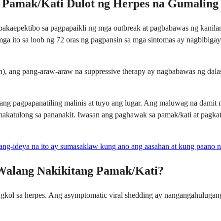
 Pamak/Kati Dulot ng Herpes na Gumaling
pakaepektibo sa pagpapaikli ng mga outbreak at pagbabawas ng kanilang
sa mga ito sa loob ng 72 oras ng pagpansin sa mga sintomas ay nagbibi
aon), ang pang-araw-araw na suppressive therapy ay nagbabawas ng dal
ng pagpapanatiling malinis at tuyo ang lugar. Ang maluwag na damit 
akatulong sa pananakit. Iwasan ang paghawak sa pamak/kati at pagkat
ang-ideya na ito ay sumasaklaw kung ano ang aasahan at kung paano na
Walang Nakikitang Pamak/Kati?
gkol sa herpes. Ang asymptomatic viral shedding ay nangangahulugang