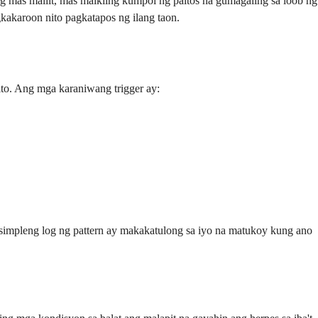
 mas maliit, mas maikling kumpol ng paltos na gumagaling sa loob ng
kakaroon nito pagkatapos ng ilang taon.
ito. Ang mga karaniwang trigger ay:
g simpleng log ng pattern ay makakatulong sa iyo na matukoy kung ano