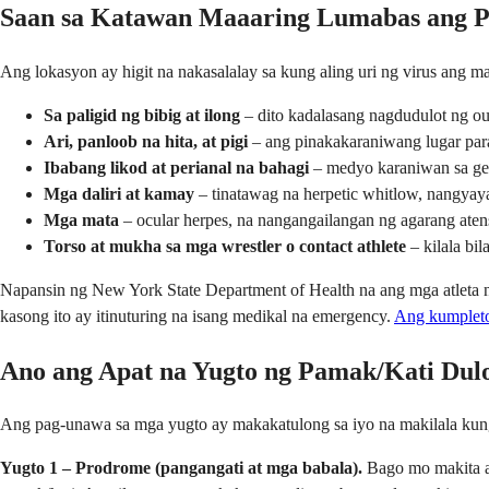
Saan sa Katawan Maaaring Lumabas ang P
Ang lokasyon ay higit na nakasalalay sa kung aling uri ng virus ang 
Sa paligid ng bibig at ilong
– dito kadalasang nagdudulot ng out
Ari, panloob na hita, at pigi
– ang pinakakaraniwang lugar para
Ibabang likod at perianal na bahagi
– medyo karaniwan sa geni
Mga daliri at kamay
– tinatawag na herpetic whitlow, nangyaya
Mga mata
– ocular herpes, na nangangailangan ng agarang ate
Torso at mukha sa mga wrestler o contact athlete
– kilala bil
Napansin ng New York State Department of Health na ang mga atleta
kasong ito ay itinuturing na isang medikal na emergency.
Ang kumpleto
Ano ang Apat na Yugto ng Pamak/Kati Dul
Ang pag-unawa sa mga yugto ay makakatulong sa iyo na makilala kung
Yugto 1 – Prodrome (pangangati at mga babala).
Bago mo makita an