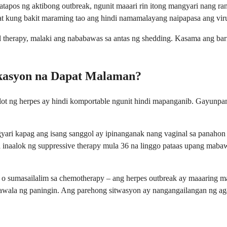
apos ng aktibong outbreak, ngunit maaari rin itong mangyari nang ra
at kung bakit maraming tao ang hindi namamalayang naipapasa ang vir
 therapy, malaki ang nababawas sa antas ng shedding. Kasama ang barr
kasyon na Dapat Malaman?
lot ng herpes ay hindi komportable ngunit hindi mapanganib. Gayunpa
ari kapag ang isang sanggol ay ipinanganak nang vaginal sa panahon 
a inaalok ng suppressive therapy mula 36 na linggo pataas upang maba
sumasailalim sa chemotherapy – ang herpes outbreak ay maaaring mas
kawala ng paningin. Ang parehong sitwasyon ay nangangailangan ng ag