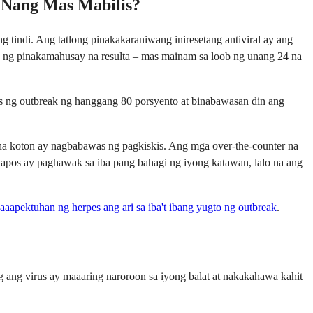
 Nang Mas Mabilis?
 tindi. Ang tatlong pinakakaraniwang iniresetang antiviral ay ang
gay ng pinakamahusay na resulta – mas mainam sa loob ng unang 24 na
as ng outbreak ng hanggang 80 porsyento at binabawasan din ang
na koton ay nagbabawas ng pagkiskis. Ang mga over-the-counter na
apos ay paghawak sa iba pang bahagi ng iyong katawan, lalo na ang
aapektuhan ng herpes ang ari sa iba't ibang yugto ng outbreak
.
 ang virus ay maaaring naroroon sa iyong balat at nakakahawa kahit