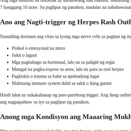
Ang mga susunod na outbreak ay karaniwang mas mahina. Maraming tao
7 hanggang 10 araw. Sa paglipas ng panahon, madalas na nababawasan a
Ano ang Nagti-trigger ng Herpes Rash Out
Nanatiling dormant ang virus sa iyong mga nerve cells sa pagitan ng
Pisikal o emosyonal na stress
Sakit o lagnat
Mga pagbabago sa hormonal, lalo na sa paligid ng regla
Matagal na pagka-expose sa araw, lalo na para sa oral herpes
Pagkiskis o trauma sa balat sa apektadong lugar
Mahinang immune system dahil sa sakit o ilang gamot
Hindi lahat ay nakakahanap ng pare-parehong trigger. Ang ilang outbr
ang nagpapalitaw sa iyo sa paglipas ng panahon.
Anong mga Kondisyon ang Maaaring Mukh