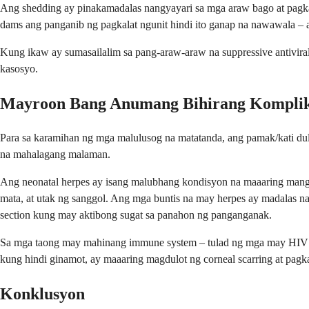
Ang shedding ay pinakamadalas nangyayari sa mga araw bago at pagkat
dams ang panganib ng pagkalat ngunit hindi ito ganap na nawawala – 
Kung ikaw ay sumasailalim sa pang-araw-araw na suppressive antiviral
kasosyo.
Mayroon Bang Anumang Bihirang Kompli
Para sa karamihan ng mga malulusog na matatanda, ang pamak/kati du
na mahalagang malaman.
Ang neonatal herpes ay isang malubhang kondisyon na maaaring mangy
mata, at utak ng sanggol. Ang mga buntis na may herpes ay madalas n
section kung may aktibong sugat sa panahon ng panganganak.
Sa mga taong may mahinang immune system – tulad ng mga may HIV o 
kung hindi ginamot, ay maaaring magdulot ng corneal scarring at pag
Konklusyon