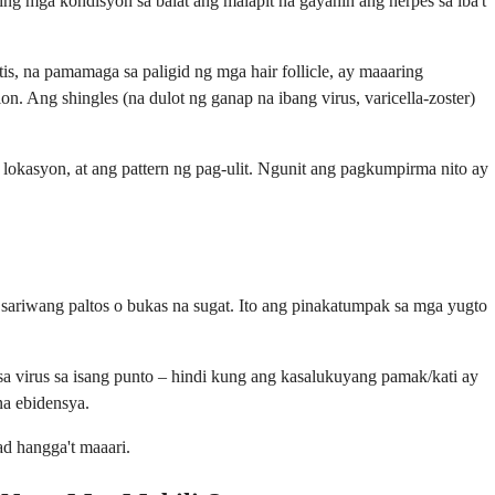
ing mga kondisyon sa balat ang malapit na gayahin ang herpes sa iba't
is, na pamamaga sa paligid ng mga hair follicle, ay maaaring
n. Ang shingles (na dulot ng ganap na ibang virus, varicella-zoster)
okasyon, at ang pattern ng pag-ulit. Ngunit ang pagkumpirma nito ay
ariwang paltos o bukas na sugat. Ito ang pinakatumpak sa mga yugto
a virus sa isang punto – hindi kung ang kasalukuyang pamak/kati ay
na ebidensya.
d hangga't maaari.