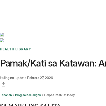
Benchmarks
Stories
FAQ
Sign up / Log in
HEALTH LIBRARY
Pamak/Kati sa Katawan: A
Huling na-update
Pebrero 27, 2026
Tahanan
Blog sa Kalusugan
Herpes Rash On Body