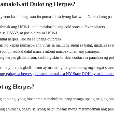
amak/Kati Dulot ng Herpes?
mayroon ka at kung saan ito pumasok sa iyong katawan. Narito kung paa
break ang HSV-1, na lumalabas bilang cold sores o fever blisters.
 sa HSV-2, at posible rin sa HSV-1.
tal herpes, lalo na sa unang outbreak.
ri ito kapag pumasok ang virus sa maliit na sugat sa balat, madalas s
nsyong medikal dahil maaari nitong maapektuhan ang paningin.
ang herpes gladiatorum, sanhi ng skin-to-skin contact sa panahon ng pa
 na may herpes gladiatorum ay maaaring magkaroon ng mga sugat saan
ng gabay sa herpes gladiatorum mula sa NY State DOH ay makukuha 
ot ng Herpes?
 ano ang iyong hinaharap at mahuli ito nang maaga upang maging pin
g anumang bagay sa iyong balat, maaari mong maramdaman ang pangang