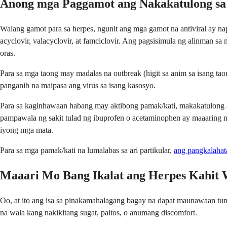
Anong mga Paggamot ang Nakakatulong sa
Walang gamot para sa herpes, ngunit ang mga gamot na antiviral ay na
acyclovir, valacyclovir, at famciclovir. Ang pagsisimula ng alinman 
oras.
Para sa mga taong may madalas na outbreak (higit sa anim sa isang t
panganib na maipasa ang virus sa isang kasosyo.
Para sa kaginhawaan habang may aktibong pamak/kati, makakatulong a
pampawala ng sakit tulad ng ibuprofen o acetaminophen ay maaaring m
iyong mga mata.
Para sa mga pamak/kati na lumalabas sa ari partikular,
ang pangkalahat
Maaari Mo Bang Ikalat ang Herpes Kahit 
Oo, at ito ang isa sa pinakamahalagang bagay na dapat maunawaan tun
na wala kang nakikitang sugat, paltos, o anumang discomfort.