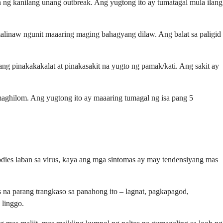
 ng kanilang unang outbreak. Ang yugtong ito ay tumatagal mula ilang
alinaw ngunit maaaring maging bahagyang dilaw. Ang balat sa paligid
ng pinakakakalat at pinakasakit na yugto ng pamak/kati. Ang sakit ay
maghilom. Ang yugtong ito ay maaaring tumagal ng isa pang 5
dies laban sa virus, kaya ang mga sintomas ay may tendensiyang mas
a parang trangkaso sa panahong ito – lagnat, pagkapagod,
 linggo.