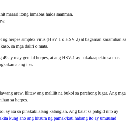
gunit maaari itong lumabas halos saanman.
aw.
ulot ng herpes simplex virus (HSV-1 o HSV-2) at bagaman karamihan sa
kaso, sa mga daliri o mata.
g 49 ay may genital herpes, at ang HSV-1 ay nakakaapekto sa mas
pagkakamalang iba.
wang araw, lilitaw ang maliliit na bukol sa parehong lugar. Ang mga
ihan sa herpes.
ay isa sa pinakakilalang katangian. Ang balat sa paligid nito ay
pakita kung ano ang hitsura ng pamak/kati habang ito ay umuusad