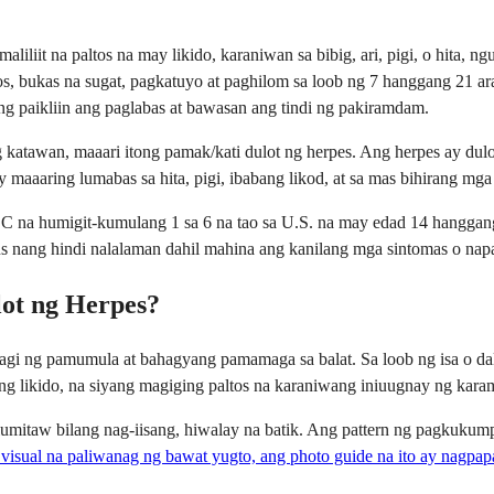
iliit na paltos na may likido, karaniwan sa bibig, ari, pigi, o hita, n
s, bukas na sugat, pagkatuyo at paghilom sa loob ng 7 hanggang 21 ar
g paikliin ang paglabas at bawasan ang tindi ng pakiramdam.
ng katawan, maaari itong pamak/kati dulot ng herpes. Ang herpes ay d
 maaaring lumabas sa hita, pigi, ibabang likod, at sa mas bihirang mga 
CDC na humigit-kumulang 1 sa 6 na tao sa U.S. na may edad 14 hanggan
us nang hindi nalalaman dahil mahina ang kanilang mga sintomas o na
ot ng Herpes?
gi ng pamumula at bahagyang pamamaga sa balat. Sa loob ng isa o dala
 likido, na siyang magiging paltos na karaniwang iniuugnay ng karam
taw bilang nag-iisang, hiwalay na batik. Ang pattern ng pagkukumpol 
 visual na paliwanag ng bawat yugto, ang photo guide na ito ay nagpa