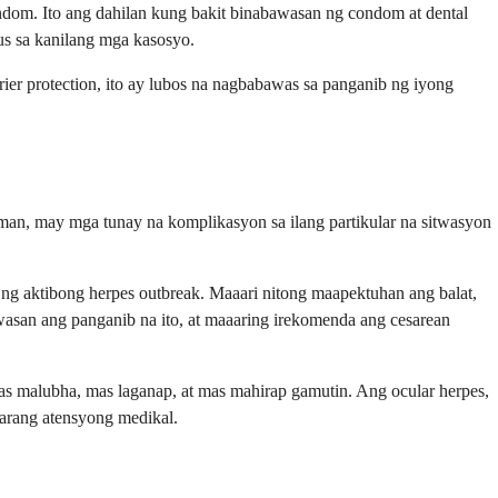
ndom. Ito ang dahilan kung bakit binabawasan ng condom at dental
us sa kanilang mga kasosyo.
ier protection, ito ay lubos na nagbabawas sa panganib ng iyong
man, may mga tunay na komplikasyon sa ilang partikular na sitwasyon
ng aktibong herpes outbreak. Maaari nitong maapektuhan ang balat,
wasan ang panganib na ito, at maaaring irekomenda ang cesarean
 malubha, mas laganap, at mas mahirap gamutin. Ang ocular herpes,
arang atensyong medikal.