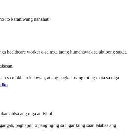
no ito karaniwang nahahati:
a mga healthcare worker o sa mga taong humahawak sa aktibong sugat.
lakasan.
man sa mukha o katawan, at ang pagkakasangkot ng mata sa mga
dito
akamabisa ang mga antiviral.
ati, paghapdi, o pangingilig sa lugar kung saan lalabas ang