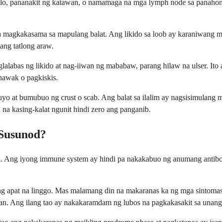
 ulo, pananakit ng katawan, o namamaga na mga lymph node sa panahon
na magkakasama sa mapulang balat. Ang likido sa loob ay karaniwang m
ang tatlong araw.
abas ng likido at nag-iiwan ng mababaw, parang hilaw na ulser. Ito a
ghawak o pagkiskis.
yo at bumubuo ng crust o scab. Ang balat sa ilalim ay nagsisimulang 
a kasing-kalat ngunit hindi zero ang panganib.
 Susunod?
i. Ang iyong immune system ay hindi pa nakakabuo ng anumang antibo
apat na linggo. Mas malamang din na makaranas ka ng mga sintomas n
n. Ang ilang tao ay nakakaramdam ng lubos na pagkakasakit sa unang