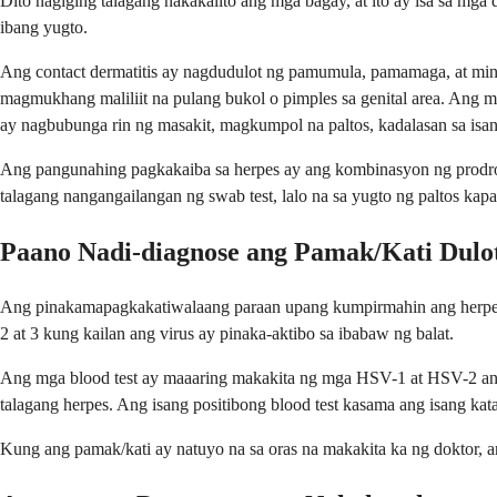
Dito nagiging talagang nakakalito ang mga bagay, at ito ay isa sa mga
ibang yugto.
Ang contact dermatitis ay nagdudulot ng pamumula, pamamaga, at minsan
magmukhang maliliit na pulang bukol o pimples sa genital area. Ang mga
ay nagbubunga rin ng masakit, magkumpol na paltos, kadalasan sa isa
Ang pangunahing pagkakaiba sa herpes ay ang kombinasyon ng prodrome
talagang nangangailangan ng swab test, lalo na sa yugto ng paltos kapag
Paano Nadi-diagnose ang Pamak/Kati Dulo
Ang pinakamapagkakatiwalaang paraan upang kumpirmahin ang herpes ay
2 at 3 kung kailan ang virus ay pinaka-aktibo sa ibabaw ng balat.
Ang mga blood test ay maaaring makakita ng mga HSV-1 at HSV-2 antib
talagang herpes. Ang isang positibong blood test kasama ang isang kat
Kung ang pamak/kati ay natuyo na sa oras na makakita ka ng doktor, 