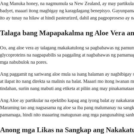
Ang Manuka honey, na nagmumula sa New Zealand, ay may partikular n
badyet, maaari itong magbigay ng karagdagang benepisyo. Gayunpaman
ito ay tunay na hilaw at hindi pasteurized, dahil ang pagpoproseso a
Talaga bang Mapapakalma ng Aloe Vera 
Oo, ang aloe vera ay talagang makakatulong sa pagbabawas ng pamum
glycoproteins na nagpapabilis sa paggaling at nagbabawas ng pamamag
mga nabubulok na pores.
Ang paggamit ng sariwang aloe mula sa isang halaman ay nagbibigay sa
at ilapat ito nang direkta sa malinis na balat. Maaari mo itong iwana
tindahan, suriin nang mabuti ang etiketa at piliin ang may pinakamata
Ang Aloe ay partikular na epektibo kapag ang iyong balat ay nakakara
Maraming tao ang nagsasama ng aloe sa iba pang malumanay na sangka
pamamaga, hindi nito maaaring matugunan ang mga pangunahing sanhi
Anong mga Likas na Sangkap ang Nakakat