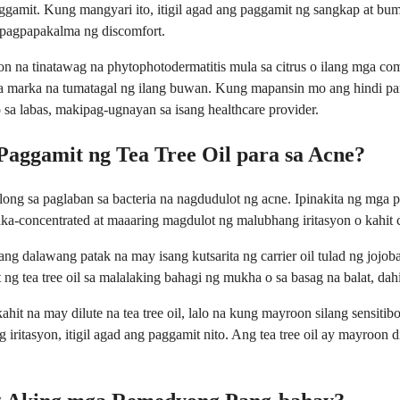
aggamit. Kung mangyari ito, itigil agad ang paggamit ng sangkap at b
 pagpapakalma ng discomfort.
 na tinatawag na phytophotodermatitis mula sa citrus o ilang mga co
 na marka na tumatagal ng ilang buwan. Kung mapansin mo ang hindi 
sa labas, makipag-ugnayan sa isang healthcare provider.
aggamit ng Tea Tree Oil para sa Acne?
ulong sa paglaban sa bacteria na nagdudulot ng acne. Ipinakita ng mga
concentrated at maaaring magdulot ng malubhang iritasyon o kahit chem
gang dalawang patak na may isang kutsarita ng carrier oil tulad ng jojob
 tea tree oil sa malalaking bahagi ng mukha o sa basag na balat, dahi
it na may dilute na tea tree oil, lalo na kung mayroon silang sensitib
itasyon, itigil agad ang paggamit nito. Ang tea tree oil ay mayroon d