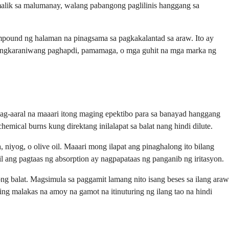
umalik sa malumanay, walang pabangong paglilinis hanggang sa
mpound ng halaman na pinagsama sa pagkakalantad sa araw. Ito ay
pangkaraniwang paghapdi, pamamaga, o mga guhit na mga marka ng
 pag-aaral na maaari itong maging epektibo para sa banayad hanggang
ical burns kung direktang inilalapat sa balat nang hindi dilute.
a, niyog, o olive oil. Maaari mong ilapat ang pinaghalong ito bilang
l ang pagtaas ng absorption ay nagpapataas ng panganib ng iritasyon.
ong balat. Magsimula sa paggamit lamang nito isang beses sa ilang araw
ing malakas na amoy na gamot na itinuturing ng ilang tao na hindi