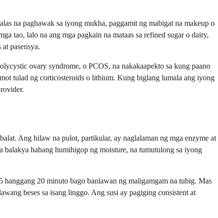
adalas na paghawak sa iyong mukha, paggamit ng mabigat na makeup o
ga tao, lalo na ang mga pagkain na mataas sa refined sugar o dairy,
 at pasensya.
 polycystic ovary syndrome, o PCOS, na nakakaapekto sa kung paano
t tulad ng corticosteroids o lithium. Kung biglang lumala ang iyong
rovider.
balat. Ang hilaw na pulot, partikular, ay naglalaman ng mga enzyme at
 na balakya habang humihigop ng moisture, na tumutulong sa iyong
ng 15 hanggang 20 minuto bago banlawan ng maligamgam na tubig. Mas
wang beses sa isang linggo. Ang susi ay pagiging consistent at