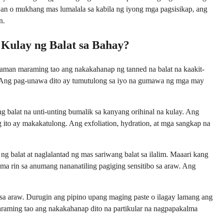
an o mukhang mas lumalala sa kabila ng iyong mga pagsisikap, ang
n.
 Kulay ng Balat sa Bahay?
gaman maraming tao ang nakakahanap ng tanned na balat na kaakit-
on. Ang pag-unawa dito ay tumutulong sa iyo na gumawa ng mga may
 balat na unti-unting bumalik sa kanyang orihinal na kulay. Ang
 ito ay makakatulong. Ang exfoliation, hydration, at mga sangkap na
g balat at naglalantad ng mas sariwang balat sa ilalim. Maaari kang
ma rin sa anumang nananatiling pagiging sensitibo sa araw. Ang
 sa araw. Durugin ang pipino upang maging paste o ilagay lamang ang
araming tao ang nakakahanap dito na partikular na nagpapakalma