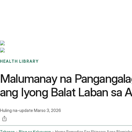
Benchmarks
Stories
FAQ
Sign up / Log in
HEALTH LIBRARY
Malumanay na Pangangalag
ang Iyong Balat Laban sa A
Huling na-update
Marso 3, 2026
Tahanan
Blog sa Kalusugan