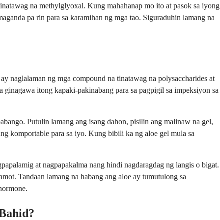
tinatawag na methylglyoxal. Kung mahahanap mo ito at pasok sa iyong
maganda pa rin para sa karamihan ng mga tao. Siguraduhin lamang na
 ay naglalaman ng mga compound na tinatawag na polysaccharides at
a ginagawa itong kapaki-pakinabang para sa pagpigil sa impeksiyon sa
abango. Putulin lamang ang isang dahon, pisilin ang malinaw na gel,
g komportable para sa iyo. Kung bibili ka ng aloe gel mula sa
agpapalamig at nagpapakalma nang hindi nagdaragdag ng langis o bigat.
amot. Tandaan lamang na habang ang aloe ay tumutulong sa
 hormone.
 Bahid?