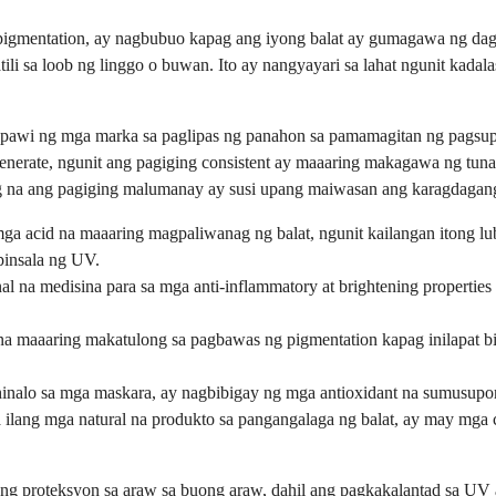
rpigmentation, ay nagbubuo kapag ang iyong balat ay gumagawa ng da
ili sa loob ng linggo o buwan. Ito ay nangyayari sa lahat ngunit ka
wi ng mga marka sa paglipas ng panahon sa pamamagitan ng pagsuporta
generate, ngunit ang pagiging consistent ay maaaring makagawa ng tu
g na ang pagiging malumanay ay susi upang maiwasan ang karagdagang 
a acid na maaaring magpaliwanag ng balat, ngunit kailangan itong lubo
pinsala ng UV.
nal na medisina para sa mga anti-inflammatory at brightening propert
na maaaring makatulong sa pagbawas ng pigmentation kapag inilapat bi
o hinalo sa mga maskara, ay nagbibigay ng mga antioxidant na sumusup
o sa ilang mga natural na produkto sa pangangalaga ng balat, ay may
 proteksyon sa araw sa buong araw, dahil ang pagkakalantad sa UV a