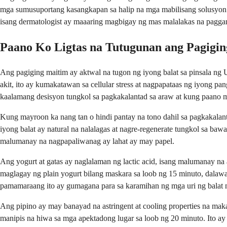
mga sumusuportang kasangkapan sa halip na mga mabilisang solusyon.
isang dermatologist ay maaaring magbigay ng mas malalakas na pagga
Paano Ko Ligtas na Tutugunan ang Pagigin
Ang pagiging maitim ay aktwal na tugon ng iyong balat sa pinsala ng
akit, ito ay kumakatawan sa cellular stress at nagpapataas ng iyong 
kaalamang desisyon tungkol sa pagkakalantad sa araw at kung paano m
Kung mayroon ka nang tan o hindi pantay na tono dahil sa pagkakalant
iyong balat ay natural na nalalagas at nagre-regenerate tungkol sa b
malumanay na nagpapaliwanag ay lahat ay may papel.
Ang yogurt at gatas ay naglalaman ng lactic acid, isang malumanay na 
maglagay ng plain yogurt bilang maskara sa loob ng 15 minuto, dalawa
pamamaraang ito ay gumagana para sa karamihan ng mga uri ng balat n
Ang pipino ay may banayad na astringent at cooling properties na ma
manipis na hiwa sa mga apektadong lugar sa loob ng 20 minuto. Ito a