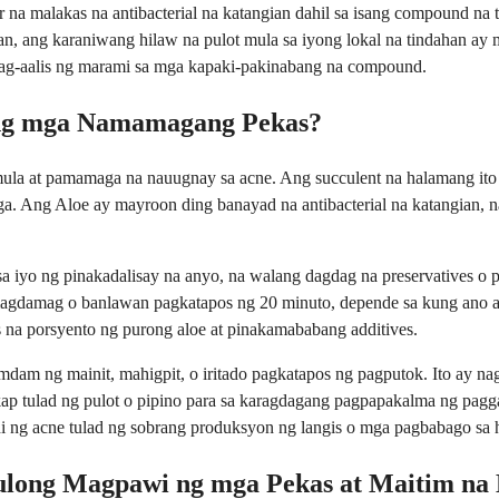
a malakas na antibacterial na katangian dahil sa isang compound na 
, ang karaniwang hilaw na pulot mula sa iyong lokal na tindahan ay 
y nag-aalis ng marami sa mga kapaki-pakinabang na compound.
ang mga Namamagang Pekas?
ula at pamamaga na nauugnay sa acne. Ang succulent na halamang ito
a. Ang Aloe ay mayroon ding banayad na antibacterial na katangian, n
 iyo ng pinakadalisay na anyo, na walang dagdag na preservatives o p
n magdamag o banlawan pagkatapos ng 20 minuto, depende sa kung ano an
as na porsyento ng purong aloe at pinakamababang additives.
mdam ng mainit, mahigpit, o iritado pagkatapos ng pagputok. Ito ay n
p tulad ng pulot o pipino para sa karagdagang pagpapakalma ng pagg
 ng acne tulad ng sobrang produksyon ng langis o mga pagbabago sa
ulong Magpawi ng mga Pekas at Maitim na