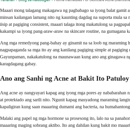
Maaari mong talagang makagawa ng pagbabago sa iyong balat gamit ang
minsan kailangan lamang nito ng kaunting dagdag na suporta mula sa 
iisip at pagiging consistent, maaari talaga itong makatulong sa pagpa
kakampi sa iyong pang-araw-araw na skincare routine, na gumagana ka
Ang mga remedyong pang-bahay ay ginamit na sa loob ng maraming hene
nagpapaganda sa mga ito ay ang kanilang pagiging simple at pagigin
Gayunpaman, nakakatulong na maunawaan kung ano ang ginagawa ng bawa
karagdagang gabay.
Ano ang Sanhi ng Acne at Bakit Ito Patulo
Ang acne ay nangyayari kapag ang iyong mga pores ay nababarahan ng l
at protektado ang sarili nito. Ngunit kapag masyadong maraming langis 
kapaligiran kung saan maaaring dumami ang bacteria, na humahanton
Malaki ang papel ng mga hormone sa prosesong ito, lalo na sa panaho
maaaring maging sobrang aktibo. Ito ang dahilan kung bakit mo maaar