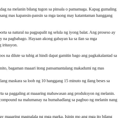
gdag na melanin bilang tugon sa pinsala o pamamaga. Kapag gumaling
dalasang mas kapansin-pansin sa mga taong may katamtaman hanggang
 sa natural na pagpapalit ng selula ng iyong balat. Ang proseso ay
nay na pagbabago. Hayaan akong gabayan ka sa ilan sa mga
iritasyon.
s na dilute sa tubig at hindi dapat gamitin bago ang pagkakalantad sa
ies nito, bagaman maaari itong pansamantalang makadumi ng mas
lang maskara sa loob ng 10 hanggang 15 minuto ng ilang beses sa
orta sa paggaling at maaaring mabawasan ang produksyon ng melanin.
 mga compound na malumanay na humahadlang sa pagbuo ng melanin nang
y maaaring magpalala ng mga marka. Isipin mo ang mga ito bilang