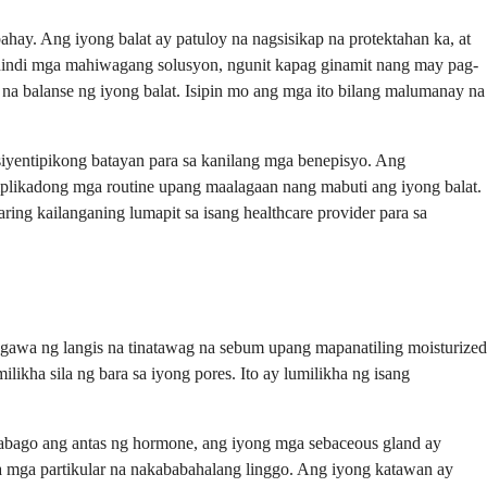
y. Ang iyong balat ay patuloy na nagsisikap na protektahan ka, at
 hindi mga mahiwagang solusyon, ngunit kapag ginamit nang may pag-
l na balanse ng iyong balat. Isipin mo ang mga ito bilang malumanay na
siyentipikong batayan para sa kanilang mga benepisyo. Ang
plikadong mga routine upang maalagaan nang mabuti ang iyong balat.
g kailanganing lumapit sa isang healthcare provider para sa
magawa ng langis na tinatawag na sebum upang mapanatiling moisturized
likha sila ng bara sa iyong pores. Ito ay lumilikha ng isang
gbabago ang antas ng hormone, ang iyong mga sebaceous gland ay
a mga partikular na nakababahalang linggo. Ang iyong katawan ay