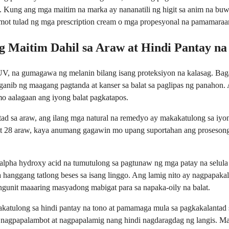
 Kung ang mga maitim na marka ay nananatili ng higit sa anim na buw
mot tulad ng mga prescription cream o mga propesyonal na pamamaraa
g Maitim Dahil sa Araw at Hindi Pantay na
 UV, na gumagawa ng melanin bilang isang proteksiyon na kalasag. Ba
panganib ng maagang pagtanda at kanser sa balat sa paglipas ng panah
o aalagaan ang iyong balat pagkatapos.
ad sa araw, ang ilang mga natural na remedyo ay makakatulong sa iyong
awat 28 araw, kaya anumang gagawin mo upang suportahan ang prosesong
alpha hydroxy acid na tumutulong sa pagtunaw ng mga patay na selula n
 hanggang tatlong beses sa isang linggo. Ang lamig nito ay nagpapakal
gunit maaaring masyadong mabigat para sa napaka-oily na balat.
kakatulong sa hindi pantay na tono at pamamaga mula sa pagkakalantad
y nagpapalambot at nagpapalamig nang hindi nagdaragdag ng langis. M