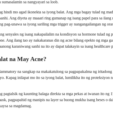
a sumasalamin sa nangyayari sa loob.
ng hindi mo agad ikonekta sa iyong balat. Ang mga bagay tulad ng m
nhi. Ang diyeta ay maaari ring gumanap ng isang papel para sa ilang m
ng pag-unawa sa iyong sariling mga trigger ay nangangailangan ng oras
ing senyales ng isang nakapailalim na kondisyon sa hormone tulad ng
. Ang ilang tao ay nakakaranas din ng acne bilang epekto ng mga gamo
nong karaniwang sanhi na ito ay dapat talakayin sa isang healthcare p
alat na May Acne?
inflammatory na sangkap na makakatulong sa pagpapakalma ng iritadong 
o. Kapag inilapat mo ito sa iyong balat, lumilikha ito ng proteksiyon
ng pagtalsik ng kaunting halaga direkta sa mga pekas at iwanan ito 
ask, pagpapahid ng manipis na layer sa buong mukha isang beses o dala
 kaysa sa magdamag.