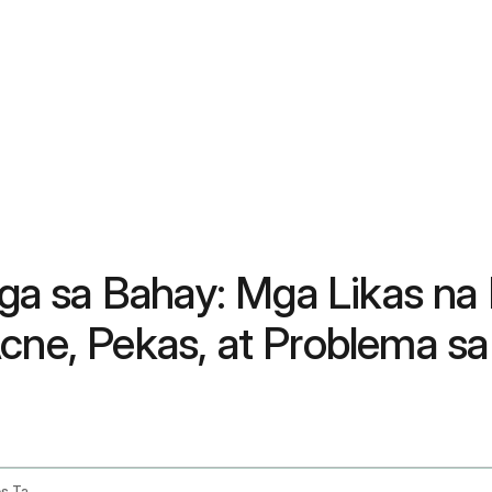
a sa Bahay: Mga Likas na 
cne, Pekas, at Problema sa
Home Remedies For Skincare Acne Blemishes Tanning And Skin Tone