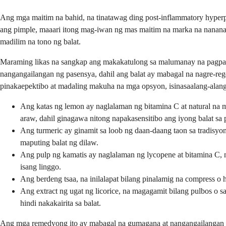
Ang mga maitim na bahid, na tinatawag ding post-inflammatory hype
ang pimple, maaari itong mag-iwan ng mas maitim na marka na nananat
madilim na tono ng balat.
Maraming likas na sangkap ang makakatulong sa malumanay na pagpapa
nangangailangan ng pasensya, dahil ang balat ay mabagal na nagre-re
pinakaepektibo at madaling makuha na mga opsyon, isinasaalang-alan
Ang katas ng lemon ay naglalaman ng bitamina C at natural na mg
araw, dahil ginagawa nitong napakasensitibo ang iyong balat sa 
Ang turmeric ay ginamit sa loob ng daan-daang taon sa tradisyo
maputing balat ng dilaw.
Ang pulp ng kamatis ay naglalaman ng lycopene at bitamina C, 
isang linggo.
Ang berdeng tsaa, na inilalapat bilang pinalamig na compress 
Ang extract ng ugat ng licorice, na magagamit bilang pulbos 
hindi nakakairita sa balat.
Ang mga remedyong ito ay mabagal na gumagana at nangangailangan ng