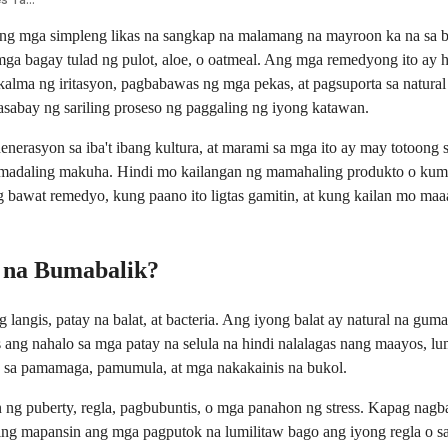
 mga simpleng likas na sangkap na malamang na mayroon ka na sa baha
mga bagay tulad ng pulot, aloe, o oatmeal. Ang mga remedyong ito ay
pakalma ng iritasyon, pagbabawas ng mga pekas, at pagsuporta sa natura
sabay ng sariling proseso ng paggaling ng iyong katawan.
rasyon sa iba't ibang kultura, at marami sa mga ito ay may totoong 
g madaling makuha. Hindi mo kailangan ng mamahaling produkto o kum
t remedyo, kung paano ito ligtas gamitin, at kung kailan mo maaarin
y na Bumabalik?
angis, patay na balat, at bacteria. Ang iyong balat ay natural na gu
ang nahalo sa mga patay na selula na hindi nalalagas nang maayos, lumi
g sa pamamaga, pamumula, at mga nakakainis na bukol.
n ng puberty, regla, pagbubuntis, o mga panahon ng stress. Kapag na
ing mapansin ang mga pagputok na lumilitaw bago ang iyong regla o s