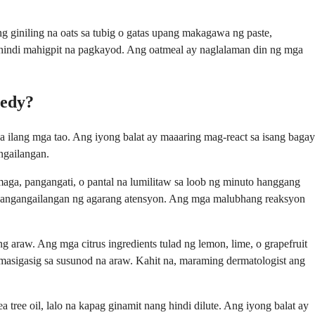
 giniling na oats sa tubig o gatas upang makagawa ng paste,
 hindi mahigpit na pagkayod. Ang oatmeal ay naglalaman din ng mga
medy?
 ilang mga tao. Ang iyong balat ay maaaring mag-react sa isang bagay
ngailangan.
ga, pangangati, o pantal na lumilitaw sa loob ng minuto hanggang
 nangangailangan ng agarang atensyon. Ang mga malubhang reaksyon
 araw. Ang mga citrus ingredients tulad ng lemon, lime, o grapefruit
masigasig sa susunod na araw. Kahit na, maraming dermatologist ang
 tree oil, lalo na kapag ginamit nang hindi dilute. Ang iyong balat ay