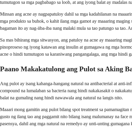
tumutugon sa mga pagbabago sa loob, at ang iyong balat ay madalas n
Minsan ang acne ay nagpapatuloy dahil sa mga kadahilanan na maaari
mga produkto sa buhok, o kahit ilang mga gamot ay maaaring maging sa
bagaman ito ay nag-iiba-iba nang malaki mula sa tao patungo sa tao. A
Sa mas bihirang mga sitwasyon, ang patuloy na acne ay maaaring mag
pinoproseso ng iyong katawan ang insulin at gumagawa ng mga hormone
acne o hindi tumutugon sa karaniwang pangangalaga, ang mga hindi gaa
Paano Makakatulong ang Pulot sa Aking B
Ang pulot ay isang kahanga-hangang natural na antibacterial at anti-
compound na lumalaban sa bacteria nang hindi nakakasakit o nakakatuy
balat na gumaling nang hindi nawawala ang natural na langis nito.
Maaari mong gamitin ang pulot bilang spot treatment sa pamamagitan 
gusto ng ilang tao ang paggamit nito bilang isang malumanay na face m
pasensya, dahil ang mga natural na remedyo ay unti-unting gumagana