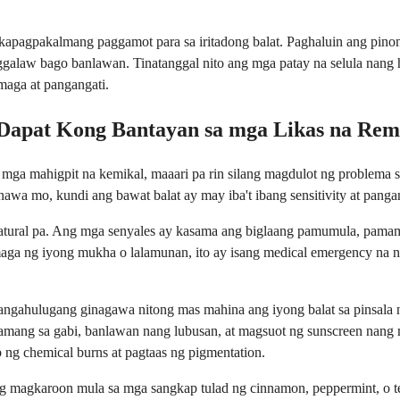
apagpakalmang paggamot para sa iritadong balat. Paghaluin ang pinong
aggalaw bago banlawan. Tinatanggal nito ang mga patay na selula nang
aga at pangangati.
Dapat Kong Bantayan sa mga Likas na Re
ga mahigpit na kemikal, maaari pa rin silang magdulot ng problema sa
awa mo, kundi ang bawat balat ay may iba't ibang sensitivity at panga
atural pa. Ang mga senyales ay kasama ang biglaang pamumula, pamama
maga ng iyong mukha o lalamunan, ito ay isang medical emergency na
angahulugang ginagawa nitong mas mahina ang iyong balat sa pinsala ng
lamang sa gabi, banlawan nang lubusan, at magsuot ng sunscreen nang 
 ng chemical burns at pagtaas ng pigmentation.
ring magkaroon mula sa mga sangkap tulad ng cinnamon, peppermint, o tea