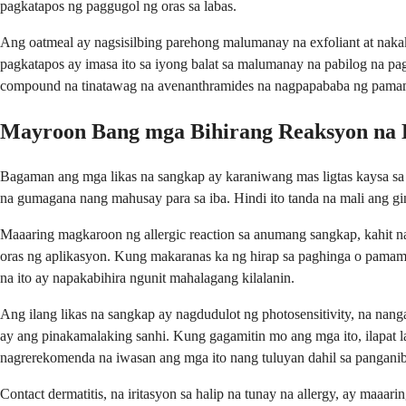
pagkatapos ng paggugol ng oras sa labas.
Ang oatmeal ay nagsisilbing parehong malumanay na exfoliant at nakak
pagkatapos ay imasa ito sa iyong balat sa malumanay na pabilog na p
compound na tinatawag na avenanthramides na nagpapababa ng pamam
Mayroon Bang mga Bihirang Reaksyon na 
Bagaman ang mga likas na sangkap ay karaniwang mas ligtas kaysa sa m
na gumagana nang mahusay para sa iba. Hindi ito tanda na mali ang gin
Maaaring magkaroon ng allergic reaction sa anumang sangkap, kahit n
oras ng aplikasyon. Kung makaranas ka ng hirap sa paghinga o pama
na ito ay napakabihira ngunit mahalagang kilalanin.
Ang ilang likas na sangkap ay nagdudulot ng photosensitivity, na nang
ay ang pinakamalaking sanhi. Kung gagamitin mo ang mga ito, ilapat 
nagrerekomenda na iwasan ang mga ito nang tuluyan dahil sa panganib
Contact dermatitis, na iritasyon sa halip na tunay na allergy, ay maaa