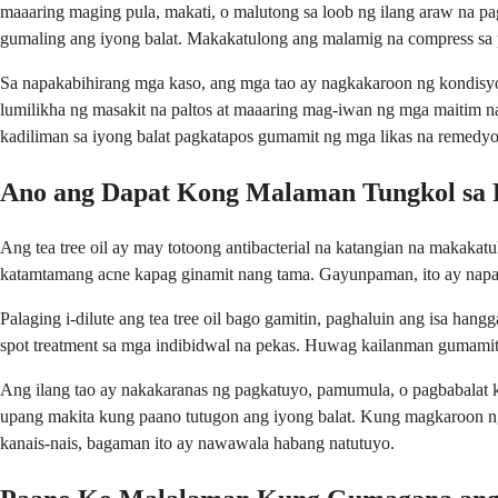
maaaring maging pula, makati, o malutong sa loob ng ilang araw na p
gumaling ang iyong balat. Makakatulong ang malamig na compress sa
Sa napakabihirang mga kaso, ang mga tao ay nagkakaroon ng kondisyon
lumilikha ng masakit na paltos at maaaring mag-iwan ng mga maitim
kadiliman sa iyong balat pagkatapos gumamit ng mga likas na remedyo 
Ano ang Dapat Kong Malaman Tungkol sa P
Ang tea tree oil ay may totoong antibacterial na katangian na makakat
katamtamang acne kapag ginamit nang tama. Gayunpaman, ito ay napaka-
Palaging i-dilute ang tea tree oil bago gamitin, paghaluin ang isa hang
spot treatment sa mga indibidwal na pekas. Huwag kailanman gumamit ng
Ang ilang tao ay nakakaranas ng pagkatuyo, pamumula, o pagbabalat kah
upang makita kung paano tutugon ang iyong balat. Kung magkaroon ng ir
kanais-nais, bagaman ito ay nawawala habang natutuyo.