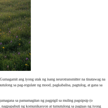
. Gumagamit ang iyong utak ng isang neurotransmitter na tinatawag na
utulong sa pag-regulate ng mood, pagkabalisa, pagtulog, at gana sa
 gumagana sa pamamagitan ng pagpigil sa muling pagsipsip (o
n, nagpapabuti ng komunikasyon at tumutulong sa pagtaas ng iyong