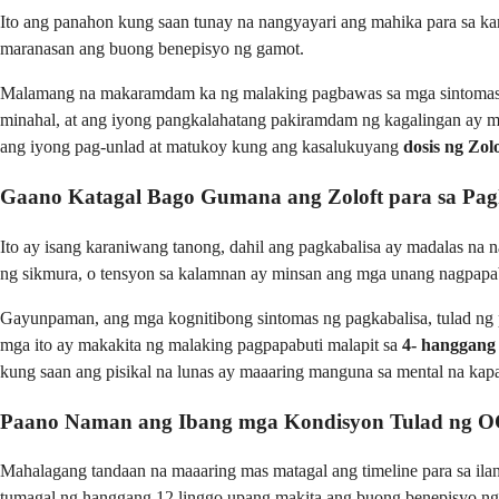
Ito ang panahon kung saan tunay na nangyayari ang mahika para sa ka
maranasan ang buong benepisyo ng gamot.
Malamang na makaramdam ka ng malaking pagbawas sa mga sintomas n
minahal, at ang iyong pangkalahatang pakiramdam ng kagalingan ay ma
ang iyong pag-unlad at matukoy kung ang kasalukuyang
dosis ng Zolo
Gaano Katagal Bago Gumana ang Zoloft para sa Pag
Ito ay isang karaniwang tanong, dahil ang pagkabalisa ay madalas na n
ng sikmura, o tensyon sa kalamnan ay minsan ang mga unang nagpapabu
Gayunpaman, ang mga kognitibong sintomas ng pagkabalisa, tulad ng pa
mga ito ay makakita ng malaking pagpapabuti malapit sa
4- hanggang
kung saan ang pisikal na lunas ay maaaring manguna sa mental na kap
Paano Naman ang Ibang mga Kondisyon Tulad ng 
Mahalagang tandaan na maaaring mas matagal ang timeline para sa ila
tumagal ng hanggang 12 linggo upang makita ang buong benepisyo ng 