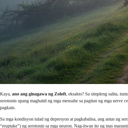
Kaya,
ano ang ginagawa ng Zoloft
, eksakto? Sa simpleng salita, tu
serotonin upang maghatid ng mga mensahe sa pagitan ng mga nerve cell.
pagkain.
Sa mga kondisyon tulad ng depresyon at pagkabalisa, ang antas ng ser
“reuptake”) ng serotonin sa mga neuron. Nag-iiwan ito ng mas marami