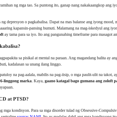
ramihan ng mga tao. Sa puntong ito, ganap nang nakakaangkop ang iyo
g depresyon o pagkabalisa. Dapat na mas balanse ang iyong mood, m
aaring kapansin-pansing bumuti. Malamang na mag-iskedyul ang iyong d
ft
ay tama para sa iyo. Ito ang pangunahing timeframe para masagot a
kabalisa?
agpapakita sa pisikal at mental na paraan. Ang magandang balita ay ang
ti, kadalasan sa unang ilang linggo.
tuloy na pag-aalala, mabilis na pag-iisip, o mga paulit-ulit na tako
 6-linggong marka
. Kaya,
gaano katagal bago gumana ang zoloft p
ayapaan.
OCD at PTSD?
ng mga kondisyon. Para sa mga disorder tulad ng Obsessive-Compulsiv
sertraline
source: NAMI
. Ito ay madalas dahil ang mga kondisyong it