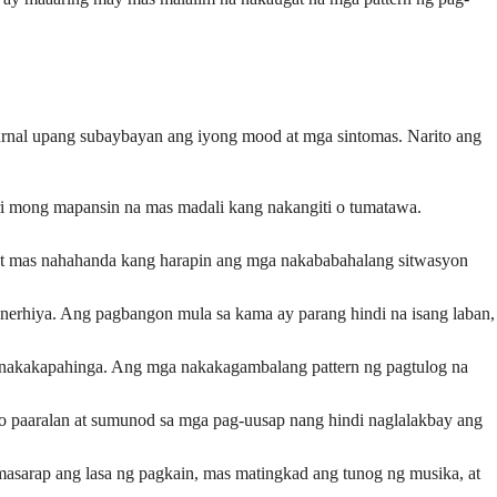
urnal upang subaybayan ang iyong mood at mga sintomas. Narito ang
ri mong mapansin na mas madali kang nakangiti o tumatawa.
 at mas nahahanda kang harapin ang mga nakababahalang sitwasyon
nerhiya. Ang pagbangon mula sa kama ay parang hindi na isang laban,
 nakakapahinga. Ang mga nakakagambalang pattern ng pagtulog na
 paaralan at sumunod sa mga pag-uusap nang hindi naglalakbay ang
asarap ang lasa ng pagkain, mas matingkad ang tunog ng musika, at