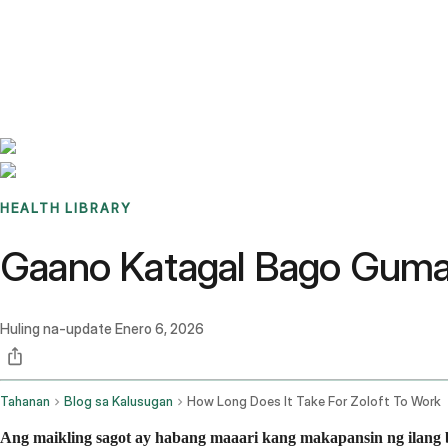
Benchmarks
Stories
FAQ
Sign up / Log in
HEALTH LIBRARY
Gaano Katagal Bago Guma
Huling na-update
Enero 6, 2026
Tahanan
Blog sa Kalusugan
How Long Does It Take For Zoloft To Work
Ang maikling sagot ay habang maaari kang makapansin ng ilang 