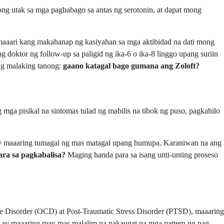
ng utak sa mga pagbabago sa antas ng serotonin, at dapat mong
aaari kang makahanap ng kasiyahan sa mga aktibidad na dati mong
oktor ng follow-up sa paligid ng ika-6 o ika-8 linggo upang suriin
ng malaking tanong:
gaano katagal bago gumana ang Zoloft?
 mga pisikal na sintomas tulad ng mabilis na tibok ng puso, pagkahilo
t, ay maaaring tumagal ng mas matagal upang humupa. Karaniwan na ang
ara sa pagkabalisa?
Maging handa para sa isang unti-unting proseso
e Disorder (OCD) at Post-Traumatic Stress Disorder (PTSD), maaaring
o ay maaaring may mas malalim na nakaugat na mga pattern ng pag-