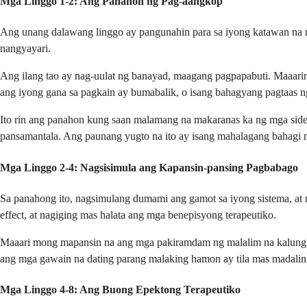
Mga Linggo 1-2: Ang Panahon ng Pag-aangkop
Ang unang dalawang linggo ay pangunahin para sa iyong katawan na 
nangyayari.
Ang ilang tao ay nag-uulat ng banayad, maagang pagpapabuti. Maaarin
ang iyong gana sa pagkain ay bumabalik, o isang bahagyang pagtaas ng
Ito rin ang panahon kung saan malamang na makaranas ka ng mga side 
pansamantala. Ang paunang yugto na ito ay isang mahalagang bahagi
Mga Linggo 2-4: Nagsisimula ang Kapansin-pansing Pagbabago
Sa panahong ito, nagsimulang dumami ang gamot sa iyong sistema, 
effect, at nagiging mas halata ang mga benepisyong terapeutiko.
Maaari mong mapansin na ang mga pakiramdam ng malalim na kalungku
ang mga gawain na dating parang malaking hamon ay tila mas madali
Mga Linggo 4-8: Ang Buong Epektong Terapeutiko