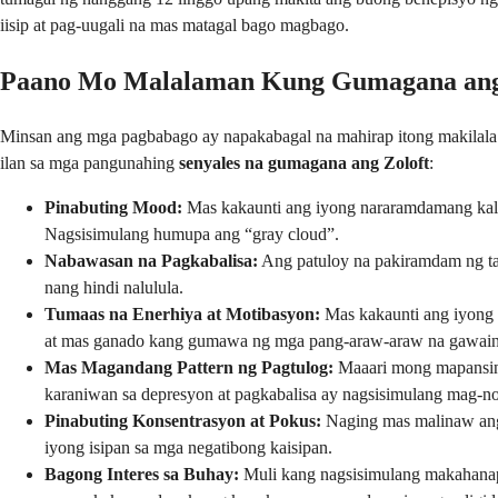
iisip at pag-uugali na mas matagal bago magbago.
Paano Mo Malalaman Kung Gumagana ang
Minsan ang mga pagbabago ay napakabagal na mahirap itong makilala n
ilan sa mga pangunahing
senyales na gumagana ang Zoloft
:
Pinabuting Mood:
Mas kakaunti ang iyong nararamdamang kalu
Nagsisimulang humupa ang “gray cloud”.
Nabawasan na Pagkabalisa:
Ang patuloy na pakiramdam ng tak
nang hindi nalulula.
Tumaas na Enerhiya at Motibasyon:
Mas kakaunti ang iyong 
at mas ganado kang gumawa ng mga pang-araw-araw na gawain 
Mas Magandang Pattern ng Pagtulog:
Maaari mong mapansin 
karaniwan sa depresyon at pagkabalisa ay nagsisimulang mag-no
Pinabuting Konsentrasyon at Pokus:
Naging mas malinaw ang 
iyong isipan sa mga negatibong kaisipan.
Bagong Interes sa Buhay:
Muli kang nagsisimulang makahanap 