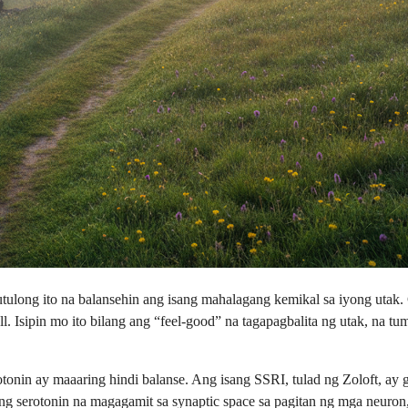
mutulong ito na balansehin ang isang mahalagang kemikal sa iyong utak
 Isipin mo ito bilang ang “feel-good” na tagapagbalita ng utak, na tum
otonin ay maaaring hindi balanse. Ang isang SSRI, tulad ng Zoloft, ay
ng serotonin na magagamit sa synaptic space sa pagitan ng mga neuro