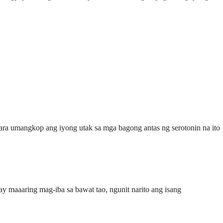
ra umangkop ang iyong utak sa mga bagong antas ng serotonin na ito
ay maaaring mag-iba sa bawat tao, ngunit narito ang isang