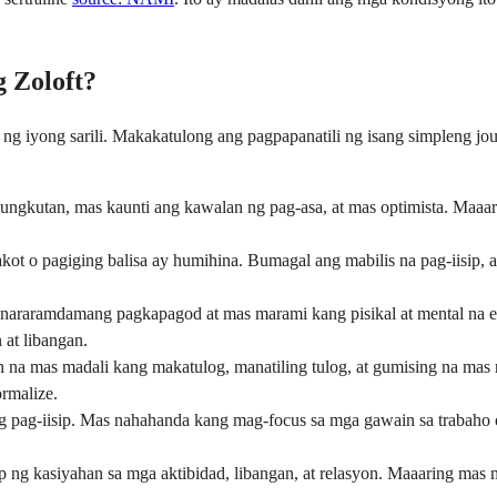
 Zoloft?
g iyong sarili. Makakatulong ang pagpapanatili ng isang simpleng jo
ngkutan, mas kaunti ang kawalan ng pag-asa, at mas optimista. Maaa
ot o pagiging balisa ay humihina. Bumagal ang mabilis na pag-iisip,
nararamdamang pagkapagod at mas marami kang pisikal at mental na e
at libangan.
na mas madali kang makatulog, manatiling tulog, at gumising na mas
rmalize.
pag-iisip. Mas nahahanda kang mag-focus sa mga gawain sa trabaho o
ng kasiyahan sa mga aktibidad, libangan, at relasyon. Maaaring mas m