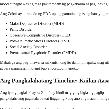
mood at pagbawas ng mga pakiramdam ng pagkabalisa sa paglipas ng
Ang Zoloft ay aprubado ng FDA upang gamutin ang isang hanay ng mg
Major Depressive Disorder (MDD)
Panic Disorder
Obsessive-Compulsive Disorder (OCD)
Post-Traumatic Stress Disorder (PTSD)
Social Anxiety Disorder
Premenstrual Dysphoric Disorder (PMDD)
Mahalaga ang pag-unawa sa mekanismong ito dahil ipinapaliwanag nit
at para maranasan mo ang buo at positibong epekto.
Ang Pangkalahatang Timeline: Kailan Aas
Ang iyong paglalakbay sa Zoloft ay hindi magiging biglaang paglipat n
pangkalahatang pagtatala bawat linggo ng kung ano ang maaari mong