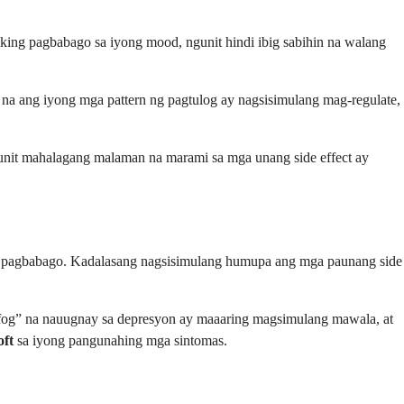
ng pagbabago sa iyong mood, ngunit hindi ibig sabihin na walang
 na ang iyong mga pattern ng pagtulog ay nagsisimulang mag-regulate,
gunit mahalagang malaman na marami sa mga unang side effect ay
a pagbabago. Kadalasang nagsisimulang humupa ang mga paunang side
fog” na nauugnay sa depresyon ay maaaring magsimulang mawala, at
oft
sa iyong pangunahing mga sintomas.