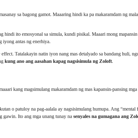
masanay sa bagong gamot. Maaaring hindi ka pa makaramdam ng malaki
g hindi ito emosyonal sa simula, kundi pisikal. Maaari mong mapansin
 iyong antas ng enerhiya.
effect. Tatalakayin natin iyon nang mas detalyado sa bandang huli, n
 ng
kung ano ang aasahan kapag nagsisimula ng Zoloft
.
at maaari kang magsimulang makaramdam ng mas kapansin-pansing mg
tan o patuloy na pag-aalala ay nagsisimulang humupa. Ang “mental 
ng gawin. Ito ang mga unang tunay na
senyales na gumagana ang Zol