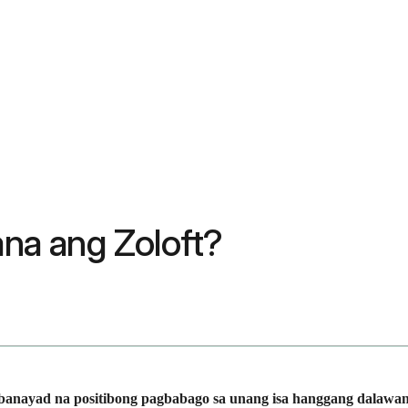
na ang Zoloft?
banayad na positibong pagbabago sa unang isa hanggang dalawan