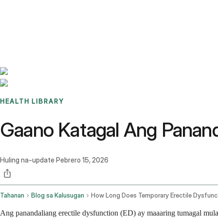
Benchmarks
Stories
FAQ
Sign up / Log in
HEALTH LIBRARY
Gaano Katagal Ang Pananda
Huling na-update
Pebrero 15, 2026
Tahanan
Blog sa Kalusugan
Ang panandaliang erectile dysfunction (ED) ay maaaring tumagal mula