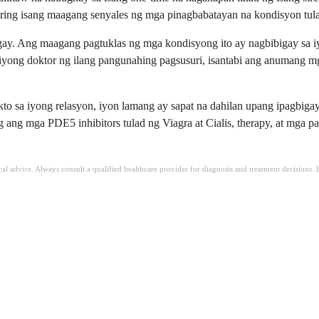
ing isang maagang senyales ng mga pinagbabatayan na kondisyon tulad 
g bagay. Ang maagang pagtuklas ng mga kondisyong ito ay nagbibigay 
yong doktor ng ilang pangunahing pagsusuri, isantabi ang anumang m
 sa iyong relasyon, iyon lamang ay sapat na dahilan upang ipagbigay-
ng mga PDE5 inhibitors tulad ng Viagra at Cialis, therapy, at mga 
ical advice. Always consult a qualified healthcare provider for diagnosis and treatment decisions