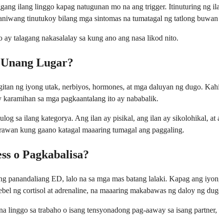
ggang ilang linggo kapag natugunan mo na ang trigger. Itinuturing ng
iwang tinutukoy bilang mga sintomas na tumatagal ng tatlong buwan o
o ay talagang nakasalalay sa kung ano ang nasa likod nito.
a Unang Lugar?
itan ng iyong utak, nerbiyos, hormones, at mga daluyan ng dugo. Kahi
 karamihan sa mga pagkaantalang ito ay nababalik.
g sa ilang kategorya. Ang ilan ay pisikal, ang ilan ay sikolohikal, 
arawan kung gaano katagal maaaring tumagal ang paggaling.
ss o Pagkabalisa?
g panandaliang ED, lalo na sa mga mas batang lalaki. Kapag ang iyong k
 lebel ng cortisol at adrenaline, na maaaring makabawas ng daloy ng du
 na linggo sa trabaho o isang tensyonadong pag-aaway sa isang partne