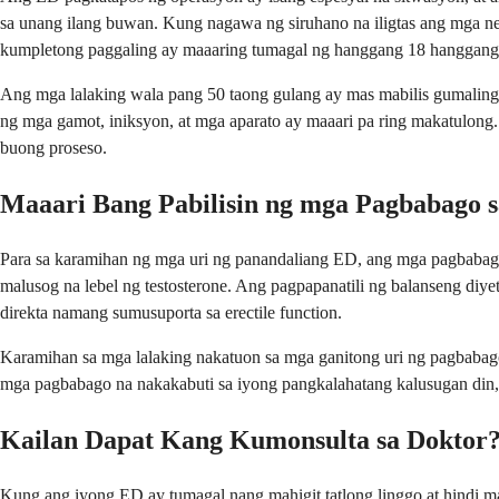
sa unang ilang buwan. Kung nagawa ng siruhano na iligtas ang mga ne
kumpletong paggaling ay maaaring tumagal ng hanggang 18 hanggang
Ang mga lalaking wala pang 50 taong gulang ay mas mabilis gumaling. 
ng mga gamot, iniksyon, at mga aparato ay maaari pa ring makatulong
buong proseso.
Maaari Bang Pabilisin ng mga Pagbabago
Para sa karamihan ng mga uri ng panandaliang ED, ang mga pagbabag
malusog na lebel ng testosterone. Ang pagpapanatili ng balanseng diyet
direkta namang sumusuporta sa erectile function.
Karamihan sa mga lalaking nakatuon sa mga ganitong uri ng pagbabago
mga pagbabago na nakakabuti sa iyong pangkalahatang kalusugan din,
Kailan Dapat Kang Kumonsulta sa Doktor
Kung ang iyong ED ay tumagal nang mahigit tatlong linggo at hindi ma