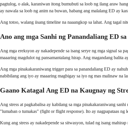
pagtulog, o alak, karaniwan itong bumubuti sa loob ng ilang araw han
ay nawala sa loob ng anim na buwan, habang ang malalang ED ay karan
Ang totoo, walang iisang timeline na naaangkop sa lahat. Ang tagal nit
Ano ang mga Sanhi ng Panandaliang ED s
Ang mga ereksyon ay nakadepende sa isang serye ng mga signal sa pag
maaaring magdulot ng pansamantalang hirap. Ang magandang balita ay
Ang mga pinakakaraniwang trigger para sa panandaliang ED ay nahuhulo
nabibilang ang iyo ay maaaring magbigay sa iyo ng mas malinaw na l
Gaano Katagal Ang ED na Kaugnay ng Stre
Ang stress at pagkabalisa ay kabilang sa mga pinakakaraniwang sanhi n
"lumaban o tumakas" (fight or flight response). Ito ay nagpapataas ng
Kung ang stress ay nakadepende sa sitwasyon, tulad ng isang mahirap