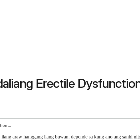
liang Erectile Dysfunctio
How Long Does Temporary Erectile Dysfunction Last
 ilang araw hanggang ilang buwan, depende sa kung ano ang sanhi nito