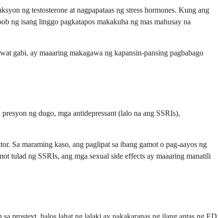
ksyon ng testosterone at nagpapataas ng stress hormones. Kung ang
loob ng isang linggo pagkatapos makakuha ng mas mahusay na
s bawat gabi, ay maaaring makagawa ng kapansin-pansing pagbabago
 presyon ng dugo, mga antidepressant (lalo na ang SSRIs),
or. Sa maraming kaso, ang paglipat sa ibang gamot o pag-aayos ng
t tulad ng SSRIs, ang mga sexual side effects ay maaaring manatili
a prosteyt, halos lahat ng lalaki ay nakakaranas ng ilang antas ng ED