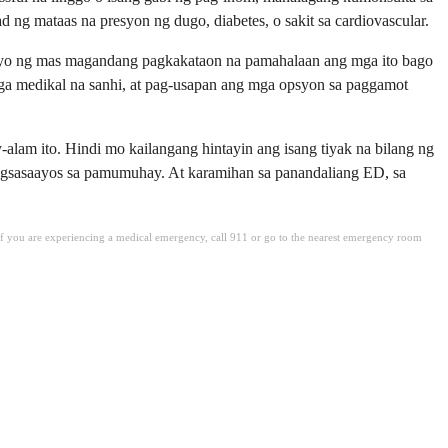
ng mataas na presyon ng dugo, diabetes, o sakit sa cardiovascular.
sa iyo ng mas magandang pagkakataon na pamahalaan ang mga ito bago
ga medikal na sanhi, at pag-usapan ang mga opsyon sa paggamot
alam ito. Hindi mo kailangang hintayin ang isang tiyak na bilang ng
pagsasaayos sa pamumuhay. At karamihan sa panandaliang ED, sa
. If you are experiencing a medical emergency, call 911 or go to the nearest emergency room