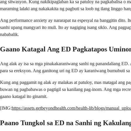
ang sitwasyon. Kung nakikipaglaban ka sa patuloy na pagkabalisa o mal
maraming lalaki ang nakakakita ng pagbuti sa loob ng ilang linggo ha
Ang performance anxiety ay nararapat na espesyal na banggitin dito. I
sanhi upang mangyari ito muli. Ito ay nagiging isang siklo. Ang pagpa
nababalik.
Gaano Katagal Ang ED Pagkatapos Umino
Ang alak ay isa sa mga pinakakaraniwang sanhi ng panandaliang ED. 
para sa ereksyon. Ang ganitong uri ng ED ay karaniwang bumubuti sa 
Kung ang paggamit ng alak ay malakas at patuloy, mas matagal ang pag
buwan ng pagbabawas o pagtigil sa kanilang pag-inom. Ang mga recrea
gaano katagal ito ginamit.
[IMG:
https://assets.getbeyondhealth.com/health-lib/blogs/manual_up
Paano Tungkol sa ED na Sanhi ng Kakulan