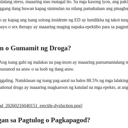
alang stress, maaaring mas matagal ito. Sa mga kasong iyon, ang pakik
nggang ilang buwan kapag sinimulan na nilang pamahalaan ang pinagbab
to ay kapag ang isang solong insidente ng ED ay lumilikha ng takot tun
payo o sex therapy ay maaaring maging napaka-epektibo para sa pagputol
m o Gumamit ng Droga?
Ang isang gabi ng malakas na pag-inom ay maaaring pansamantalang m
susunod na araw o sa loob ng ilang araw.
galing. Natuklasan ng isang pag-aaral na halos 88.5% ng mga lalaking
tional drugs ay maaaring magkaroon ng katulad na mga epekto, at ang 
load_20260216040151_erectile-dysfuction.png
]
gan sa Pagtulog o Pagkapagod?