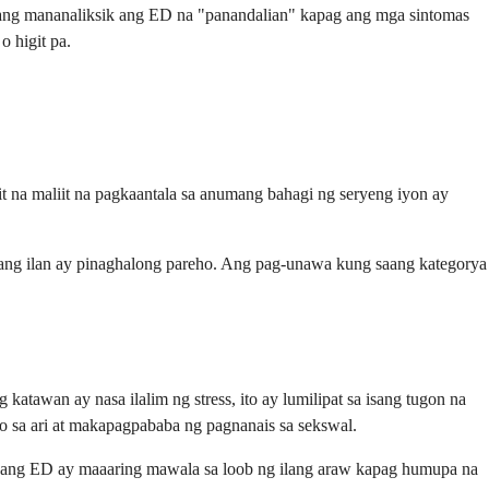
 ilang mananaliksik ang ED na "panandalian" kapag ang mga sintomas
 higit pa.
t na maliit na pagkaantala sa anumang bahagi ng seryeng iyon ay
at ang ilan ay pinaghalong pareho. Ang pag-unawa kung saang kategorya
atawan ay nasa ilalim ng stress, ito ay lumilipat sa isang tugon na
go sa ari at makapagpababa ng pagnanais sa sekswal.
r, ang ED ay maaaring mawala sa loob ng ilang araw kapag humupa na