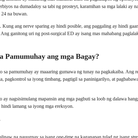
rbiyos na dumadaloy sa tabi ng prosteyt, karamihan sa mga lalaki ay 
 24 na buwan.
Kung ang nerve sparing ay hindi posible, ang paggaling ay hindi gaan
. Ang ganitong uri ng post-surgical ED ay isang mas mahabang paglal
 sa Pamumuhay ang mga Bagay?
o sa pamumuhay ay maaaring gumawa ng tunay na pagkakaiba. Ang regu
a, pagkontrol sa iyong timbang, pagtigil sa paninigarilyo, at pagbabaw
 ay nagsisimulang mapansin ang mga pagbuti sa loob ng dalawa hangga
 hindi lamang sa iyong mga ereksyon.
?
linaw na nauugnay sa isang one-time na kaganapan tulad ng isang stre