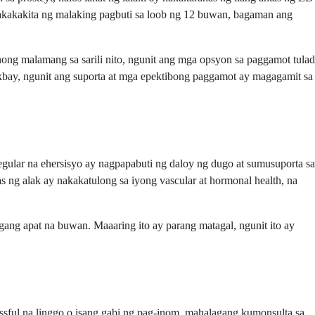
nakakakita ng malaking pagbuti sa loob ng 12 buwan, bagaman ang
ong malamang sa sarili nito, ngunit ang mga opsyon sa paggamot tulad
akbay, ngunit ang suporta at mga epektibong paggamot ay magagamit sa
lar na ehersisyo ay nagpapabuti ng daloy ng dugo at sumusuporta sa
as ng alak ay nakakatulong sa iyong vascular at hormonal health, na
ng apat na buwan. Maaaring ito ay parang matagal, ngunit ito ay
ssful na linggo o isang gabi ng pag-inom, mahalagang kumonsulta sa