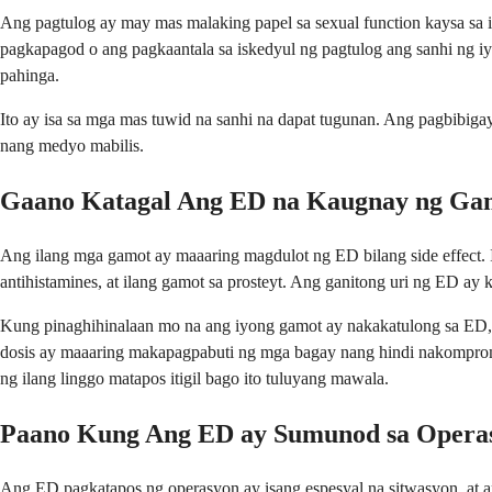
Ang pagtulog ay may mas malaking papel sa sexual function kaysa sa 
pagkapagod o ang pagkaantala sa iskedyul ng pagtulog ang sanhi ng 
pahinga.
Ito ay isa sa mga mas tuwid na sanhi na dapat tugunan. Ang pagbibiga
nang medyo mabilis.
Gaano Katagal Ang ED na Kaugnay ng Ga
Ang ilang mga gamot ay maaaring magdulot ng ED bilang side effect. 
antihistamines, at ilang gamot sa prosteyt. Ang ganitong uri ng ED a
Kung pinaghihinalaan mo na ang iyong gamot ay nakakatulong sa ED, h
dosis ay maaaring makapagpabuti ng mga bagay nang hindi nakompromis
ng ilang linggo matapos itigil bago ito tuluyang mawala.
Paano Kung Ang ED ay Sumunod sa Opera
Ang ED pagkatapos ng operasyon ay isang espesyal na sitwasyon, at an