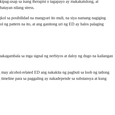
ipag-usap sa isang therapist o tagapayo ay makakatulong, at
atayan nilang stress.
gkol sa posibilidad na mangyari ito muli, na siya namang nagiging
 ng pattern na ito, at ang ganitong uri ng ED ay halos palaging
akagambala sa mga signal ng nerbiyos at daloy ng dugo na kailangan
 may alcohol-related ED ang nakakita ng pagbuti sa loob ng tatlong
timeline para sa paggaling ay nakadepende sa substansya at kung