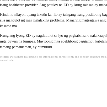
isang healthcare provider. Ang patuloy na ED ay kung minsan ay maaar
Hindi ito nilayon upang takutin ka. Ito ay talagang isang positibon
sila magdulot ng mas malalaking problema. Maaaring magsagawa ang i
kasama mo.
Kung ang iyong ED ay nagdudulot sa iyo ng pagkabalisa o nakakaapekto
mga buwan na lumipas. Mayroong mga epektibong paggamot, kabilang a
tamang pamamaraan, ay bumubuti.
Medical Disclaimer:
This article is for informational purposes only and does not constitute med
immediately.