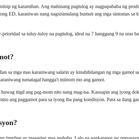
iniisip ng karamihan. Ang mahinang pagtulog ay nagpapababa ng produ
iyong ED, karaniwan nang nagsisimulang bumuti ang mga sintomas sa 
y-prioridad sa tuluy-tuloy na pagtulog, ideal na 7 hanggang 9 na ora
mot?
Ilan sa mga mas karaniwang salarin ay kinabibilangan ng mga gamot sa
y karaniwang tumatagal hangga't iniinom mo ang gamot.
uwag itigil ang pag-inom nito nang mag-isa. Kausapin ang iyong dokt
o ang paggamot para sa iyong iba pang kondisyon. Para sa ilang gamo
syon?
g timeline ay maaaring mas mahaba. Lalo na pagkatapos ng operasyon s