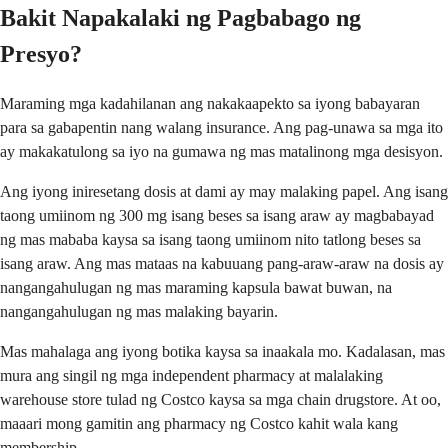
Bakit Napakalaki ng Pagbabago ng
Presyo?
Maraming mga kadahilanan ang nakakaapekto sa iyong babayaran
para sa gabapentin nang walang insurance. Ang pag-unawa sa mga ito
ay makakatulong sa iyo na gumawa ng mas matalinong mga desisyon.
Ang iyong iniresetang dosis at dami ay may malaking papel. Ang isang
taong umiinom ng 300 mg isang beses sa isang araw ay magbabayad
ng mas mababa kaysa sa isang taong umiinom nito tatlong beses sa
isang araw. Ang mas mataas na kabuuang pang-araw-araw na dosis ay
nangangahulugan ng mas maraming kapsula bawat buwan, na
nangangahulugan ng mas malaking bayarin.
Mas mahalaga ang iyong botika kaysa sa inaakala mo. Kadalasan, mas
mura ang singil ng mga independent pharmacy at malalaking
warehouse store tulad ng Costco kaysa sa mga chain drugstore. At oo,
maaari mong gamitin ang pharmacy ng Costco kahit wala kang
membership.