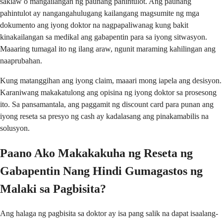
saklaw o mangailangan ng paunang pahintulot. Ang paunang
pahintulot ay nangangahulugang kailangang magsumite ng mga
dokumento ang iyong doktor na nagpapaliwanag kung bakit
kinakailangan sa medikal ang gabapentin para sa iyong sitwasyon.
Maaaring tumagal ito ng ilang araw, ngunit maraming kahilingan ang
naaprubahan.
Kung matanggihan ang iyong claim, maaari mong iapela ang desisyon.
Karaniwang makakatulong ang opisina ng iyong doktor sa prosesong
ito. Sa pansamantala, ang paggamit ng discount card para punan ang
iyong reseta sa presyo ng cash ay kadalasang ang pinakamabilis na
solusyon.
Paano Ako Makakakuha ng Reseta ng
Gabapentin Nang Hindi Gumagastos ng
Malaki sa Pagbisita?
Ang halaga ng pagbisita sa doktor ay isa pang salik na dapat isaalang-