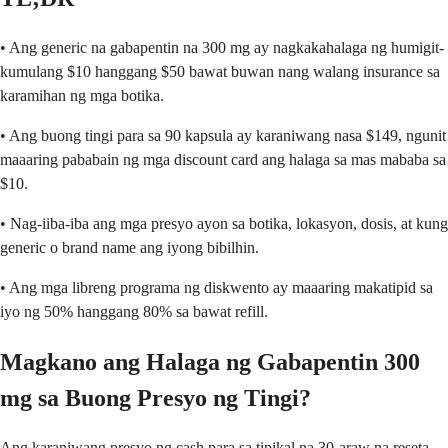
• Ang generic na gabapentin na 300 mg ay nagkakahalaga ng humigit-
kumulang $10 hanggang $50 bawat buwan nang walang insurance sa
karamihan ng mga botika.
• Ang buong tingi para sa 90 kapsula ay karaniwang nasa $149, ngunit
maaaring pababain ng mga discount card ang halaga sa mas mababa sa
$10.
• Nag-iiba-iba ang mga presyo ayon sa botika, lokasyon, dosis, at kung
generic o brand name ang iyong bibilhin.
• Ang mga libreng programa ng diskwento ay maaaring makatipid sa
iyo ng 50% hanggang 80% sa bawat refill.
Magkano ang Halaga ng Gabapentin 300
mg sa Buong Presyo ng Tingi?
Ang karaniwang presyo ng cash para sa tipikal na 30-araw na reseta