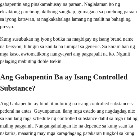
gabapentin ang pinakamahusay na paraan. Naglalaman ito ng
eksaktong parehong aktibong sangkap, gumagana sa parehong paraan
sa iyong katawan, at nagkakahalaga lamang ng maliit na bahagi ng
presyo.
Kung susubukan ng iyong botika na magbigay ng isang brand name
na bersyon, hilingin sa kanila na lumipat sa generic. Sa karamihan ng
mga kaso, awtomatikong nangyayari ang pagpapalit na ito. Ngunit
palaging mabuting doble-tsekin.
Ang Gabapentin Ba ay Isang Controlled
Substance?
Ang Gabapentin ay hindi itinuturing na isang controlled substance sa
pederal na antas. Gayunpaman, ilang mga estado ang nagdagdag nito
sa kanilang mga schedule ng controlled substance dahil sa mga ulat ng
maling paggamit. Nangangahulugan ito na depende sa kung saan ka
nakatira, maaaring may mga karagdagang patakaran tungkol sa kung