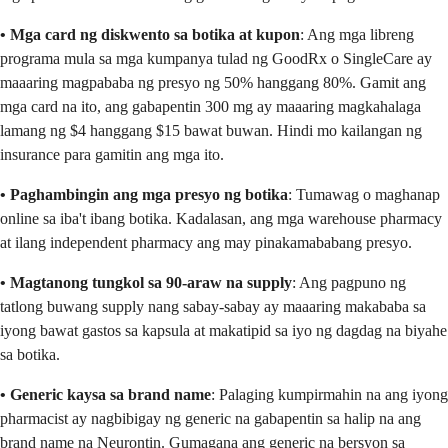
• Mga card ng diskwento sa botika at kupon
: Ang mga libreng
programa mula sa mga kumpanya tulad ng GoodRx o SingleCare ay
maaaring magpababa ng presyo ng 50% hanggang 80%. Gamit ang
mga card na ito, ang gabapentin 300 mg ay maaaring magkahalaga
lamang ng $4 hanggang $15 bawat buwan. Hindi mo kailangan ng
insurance para gamitin ang mga ito.
• Paghambingin ang mga presyo ng botika
: Tumawag o maghanap
online sa iba't ibang botika. Kadalasan, ang mga warehouse pharmacy
at ilang independent pharmacy ang may pinakamababang presyo.
• Magtanong tungkol sa 90-araw na supply
: Ang pagpuno ng
tatlong buwang supply nang sabay-sabay ay maaaring makababa sa
iyong bawat gastos sa kapsula at makatipid sa iyo ng dagdag na biyahe
sa botika.
• Generic kaysa sa brand name
: Palaging kumpirmahin na ang iyong
pharmacist ay nagbibigay ng generic na gabapentin sa halip na ang
brand name na Neurontin. Gumagana ang generic na bersyon sa