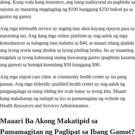
alang. Kung wala kang insurance, ang isang tradisyonal na pagbisita sa
opisina ay maaaring magdagdag ng $100 hanggang $250 bukod pa sa
gastos ng gamot.
Ang mga telehealth service ay naging mas abot-kayang opsyon para sa
maraming tao. Ang ilang mga online platform ay nag-aalok ng mga
konsultasyon sa halagang mas mababa sa $40, at maaari nilang ipadala
ang iyong reseta nang direkta sa iyong piniling botika. Ito ay maaaring
magdala sa iyong kabuuang unang buwanang gastos (pagbisita kasama
ang gamot) sa humigit-kumulang $50 hanggang $90.
Ang mga urgent care clinic at community health center ay isa pang
paraan. Ang mga federally qualified health center ay nag-aalok ng
pangangalaga sa isang sliding fee scale batay sa iyong kita. Maaari
kang makahanap ng malapit sa iyo sa pamamagitan ng website ng
Health Resources and Services Administration.
Maaari Ba Akong Makatipid sa
Pamamagitan ng Paglipat sa Ibang Gamot?