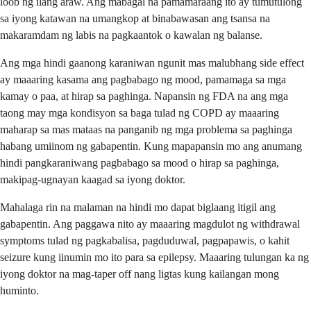
loob ng ilang araw. Ang mabagal na pamamaraang ito ay tumutulong
sa iyong katawan na umangkop at binabawasan ang tsansa na
makaramdam ng labis na pagkaantok o kawalan ng balanse.
Ang mga hindi gaanong karaniwan ngunit mas malubhang side effect
ay maaaring kasama ang pagbabago ng mood, pamamaga sa mga
kamay o paa, at hirap sa paghinga. Napansin ng FDA na ang mga
taong may mga kondisyon sa baga tulad ng COPD ay maaaring
maharap sa mas mataas na panganib ng mga problema sa paghinga
habang umiinom ng gabapentin. Kung mapapansin mo ang anumang
hindi pangkaraniwang pagbabago sa mood o hirap sa paghinga,
makipag-ugnayan kaagad sa iyong doktor.
Mahalaga rin na malaman na hindi mo dapat biglaang itigil ang
gabapentin. Ang paggawa nito ay maaaring magdulot ng withdrawal
symptoms tulad ng pagkabalisa, pagduduwal, pagpapawis, o kahit
seizure kung iinumin mo ito para sa epilepsy. Maaaring tulungan ka ng
iyong doktor na mag-taper off nang ligtas kung kailangan mong
huminto.