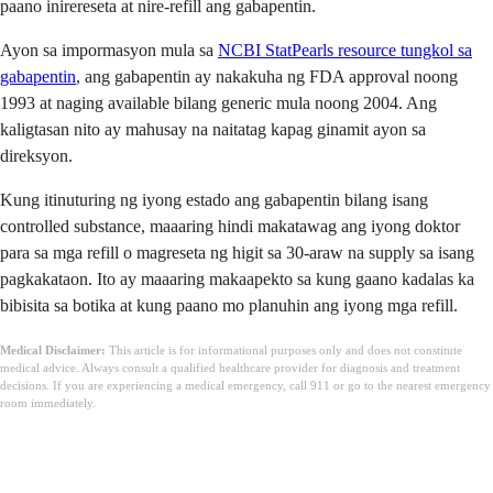
paano inirereseta at nire-refill ang gabapentin.
Ayon sa impormasyon mula sa
NCBI StatPearls resource tungkol sa
gabapentin
, ang gabapentin ay nakakuha ng FDA approval noong
1993 at naging available bilang generic mula noong 2004. Ang
kaligtasan nito ay mahusay na naitatag kapag ginamit ayon sa
direksyon.
Kung itinuturing ng iyong estado ang gabapentin bilang isang
controlled substance, maaaring hindi makatawag ang iyong doktor
para sa mga refill o magreseta ng higit sa 30-araw na supply sa isang
pagkakataon. Ito ay maaaring makaapekto sa kung gaano kadalas ka
bibisita sa botika at kung paano mo planuhin ang iyong mga refill.
Medical Disclaimer:
This article is for informational purposes only and does not constitute
medical advice. Always consult a qualified healthcare provider for diagnosis and treatment
decisions. If you are experiencing a medical emergency, call 911 or go to the nearest emergency
room immediately.