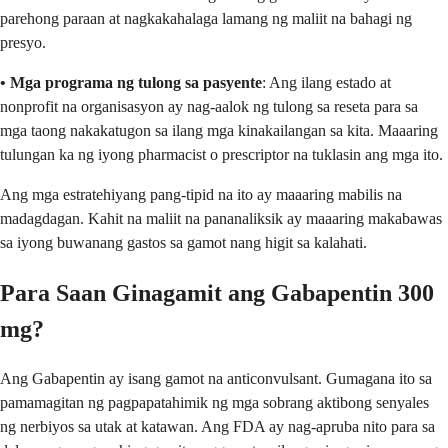
parehong paraan at nagkakahalaga lamang ng maliit na bahagi ng
presyo.
• Mga programa ng tulong sa pasyente
: Ang ilang estado at
nonprofit na organisasyon ay nag-aalok ng tulong sa reseta para sa
mga taong nakakatugon sa ilang mga kinakailangan sa kita. Maaaring
tulungan ka ng iyong pharmacist o prescriptor na tuklasin ang mga ito.
Ang mga estratehiyang pang-tipid na ito ay maaaring mabilis na
madagdagan. Kahit na maliit na pananaliksik ay maaaring makabawas
sa iyong buwanang gastos sa gamot nang higit sa kalahati.
Para Saan Ginagamit ang Gabapentin 300
mg?
Ang Gabapentin ay isang gamot na anticonvulsant. Gumagana ito sa
pamamagitan ng pagpapatahimik ng mga sobrang aktibong senyales
ng nerbiyos sa utak at katawan. Ang FDA ay nag-apruba nito para sa