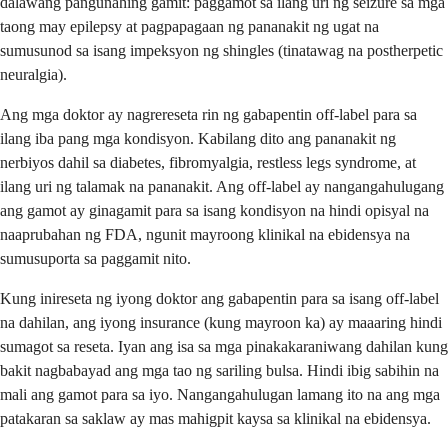
dalawang pangunahing gamit: paggamot sa ilang uri ng seizure sa mga
taong may epilepsy at pagpapagaan ng pananakit ng ugat na
sumusunod sa isang impeksyon ng shingles (tinatawag na postherpetic
neuralgia).
Ang mga doktor ay nagrereseta rin ng gabapentin off-label para sa
ilang iba pang mga kondisyon. Kabilang dito ang pananakit ng
nerbiyos dahil sa diabetes, fibromyalgia, restless legs syndrome, at
ilang uri ng talamak na pananakit. Ang off-label ay nangangahulugang
ang gamot ay ginagamit para sa isang kondisyon na hindi opisyal na
naaprubahan ng FDA, ngunit mayroong klinikal na ebidensya na
sumusuporta sa paggamit nito.
Kung inireseta ng iyong doktor ang gabapentin para sa isang off-label
na dahilan, ang iyong insurance (kung mayroon ka) ay maaaring hindi
sumagot sa reseta. Iyan ang isa sa mga pinakakaraniwang dahilan kung
bakit nagbabayad ang mga tao ng sariling bulsa. Hindi ibig sabihin na
mali ang gamot para sa iyo. Nangangahulugan lamang ito na ang mga
patakaran sa saklaw ay mas mahigpit kaysa sa klinikal na ebidensya.