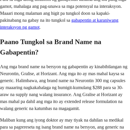
gamot, mahalaga ang pag-unawa sa mga potensyal na interaksyon.
Maaari mong malaman ang higit pa tungkol doon sa kapaki-
pakinabang na gabay na ito tungkol sa
gabapentin at karaniwang
interaksyon ng gamot
.
Paano Tungkol sa Brand Name na
Gabapentin?
Ang mga brand name na bersyon ng gabapentin ay kinabibilangan ng
Neurontin, Gralise, at Horizant. Ang mga ito ay mas mahal kaysa sa
generic. Halimbawa, ang brand name na Neurontin 300 mg capsules
ay maaaring nagkakahalaga ng humigit-kumulang $288 para sa 30-
araw na supply nang walang insurance. Ang Gralise at Horizant ay
mas mahal pa dahil ang mga ito ay extended release formulation na
walang generic na katumbas na magagamit.
Maliban kung ang iyong doktor ay may tiyak na dahilan sa medikal
para sa pagrereseta ng isang brand name na bersyon, ang generic na