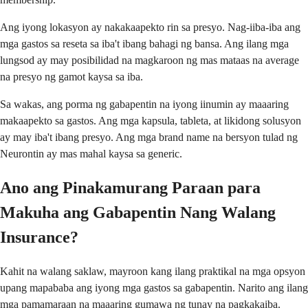
Ang iyong lokasyon ay nakakaapekto rin sa presyo. Nag-iiba-iba ang
mga gastos sa reseta sa iba't ibang bahagi ng bansa. Ang ilang mga
lungsod ay may posibilidad na magkaroon ng mas mataas na average
na presyo ng gamot kaysa sa iba.
Sa wakas, ang porma ng gabapentin na iyong iinumin ay maaaring
makaapekto sa gastos. Ang mga kapsula, tableta, at likidong solusyon
ay may iba't ibang presyo. Ang mga brand name na bersyon tulad ng
Neurontin ay mas mahal kaysa sa generic.
Ano ang Pinakamurang Paraan para
Makuha ang Gabapentin Nang Walang
Insurance?
Kahit na walang saklaw, mayroon kang ilang praktikal na mga opsyon
upang mapababa ang iyong mga gastos sa gabapentin. Narito ang ilang
mga pamamaraan na maaaring gumawa ng tunay na pagkakaiba.