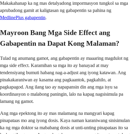
Makakahanap ka ng mas detalyadong impormasyon tungkol sa mga
aprubadong gamit at kaligtasan ng gabapentin sa pahina ng
MedlinePlus gabapentin
.
Mayroon Bang Mga Side Effect ang
Gabapentin na Dapat Kong Malaman?
Tulad ng anumang gamot, ang gabapentin ay maaaring magdulot ng
mga side effect. Karamihan sa mga ito ay banayad at may
tendensiyang bumuti habang nag-a-adjust ang iyong katawan. Ang
pinakakaraniwan ay kasama ang pagkaantok, pagkahilo, at
pagkapagod. Ang ilang tao ay napapansin din ang mga isyu sa
koordinasyon o malabong paningin, lalo na kapag nagsisimula pa
lamang ng gamot.
Ang mga epektong ito ay mas malamang na mangyari kapag
pinapataas mo ang iyong dosis. Kaya naman karaniwang sinisimulan
ka ng mga doktor sa mababang dosis at unti-unting pinapataas ito sa