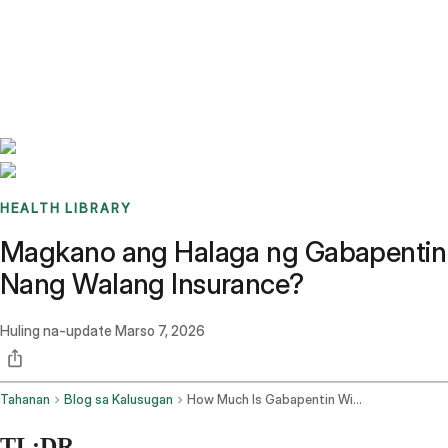
Benchmarks
Stories
FAQ
Sign up / Log in
HEALTH LIBRARY
Magkano ang Halaga ng Gabapentin
Nang Walang Insurance?
Huling na-update
Marso 7, 2026
Tahanan
Blog sa Kalusugan
How Much Is Gabapentin Without Insurance
TL;DR