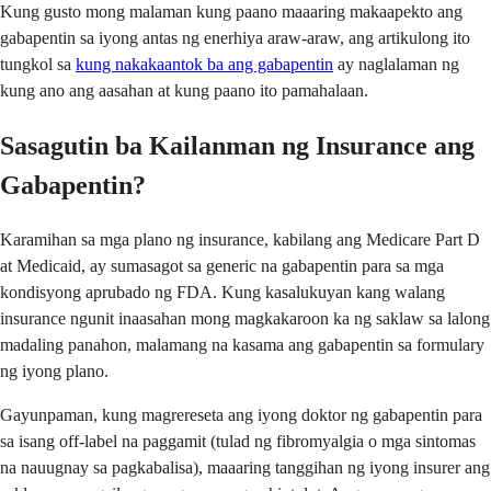
Kung gusto mong malaman kung paano maaaring makaapekto ang
gabapentin sa iyong antas ng enerhiya araw-araw, ang artikulong ito
tungkol sa
kung nakakaantok ba ang gabapentin
ay naglalaman ng
kung ano ang aasahan at kung paano ito pamahalaan.
Sasagutin ba Kailanman ng Insurance ang
Gabapentin?
Karamihan sa mga plano ng insurance, kabilang ang Medicare Part D
at Medicaid, ay sumasagot sa generic na gabapentin para sa mga
kondisyong aprubado ng FDA. Kung kasalukuyan kang walang
insurance ngunit inaasahan mong magkakaroon ka ng saklaw sa lalong
madaling panahon, malamang na kasama ang gabapentin sa formulary
ng iyong plano.
Gayunpaman, kung magrereseta ang iyong doktor ng gabapentin para
sa isang off-label na paggamit (tulad ng fibromyalgia o mga sintomas
na nauugnay sa pagkabalisa), maaaring tanggihan ng iyong insurer ang