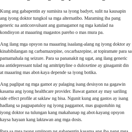
Kung ang gabapentin ay sumisira sa iyong badyet, sulit na kausapin
ang iyong doktor tungkol sa mga alternatibo. Maraming iba pang
generic na anticonvulsant ang gumagamot ng mga katulad na
kondisyon at maaaring magastos pareho o mas mura pa.
Ang ilang mga opsyon na maaaring isaalang-alang ng iyong doktor ay
kinabibilangan ng carbamazepine, oxcarbazepine, at topiramate para sa
pamamahala ng seizure. Para sa pananakit ng ugat, ang ilang generic
na antidepressant tulad ng amitriptyline o duloxetine ay ginagamit din
at maaaring mas abot-kaya depende sa iyong botika.
Ang paglipat ng mga gamot ay palaging isang desisyon na gagawin
kasama ang iyong healthcare provider. Bawat gamot ay may sariling
side effect profile at saklaw ng bisa. Ngunit kung ang gastos ay isang
hadlang sa pagpapatuloy ng iyong paggamot, mas gugustuhin ng
iyong doktor na tulungan kang makahanap ng abot-kayang opsyon
kaysa hayaan kang laktawan ang mga dosis.
Para sa mga taong umiinom ng gabapentin kasama ang iba pang mga