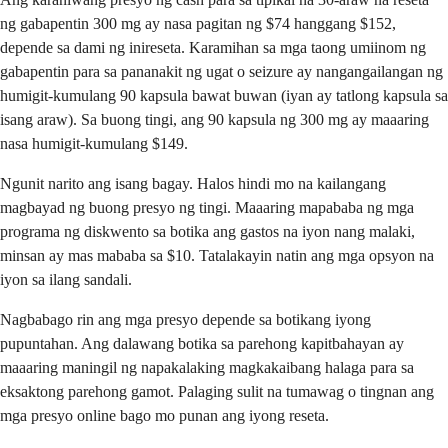
ng gabapentin 300 mg ay nasa pagitan ng $74 hanggang $152,
depende sa dami ng inireseta. Karamihan sa mga taong umiinom ng
gabapentin para sa pananakit ng ugat o seizure ay nangangailangan ng
humigit-kumulang 90 kapsula bawat buwan (iyan ay tatlong kapsula sa
isang araw). Sa buong tingi, ang 90 kapsula ng 300 mg ay maaaring
nasa humigit-kumulang $149.
Ngunit narito ang isang bagay. Halos hindi mo na kailangang
magbayad ng buong presyo ng tingi. Maaaring mapababa ng mga
programa ng diskwento sa botika ang gastos na iyon nang malaki,
minsan ay mas mababa sa $10. Tatalakayin natin ang mga opsyon na
iyon sa ilang sandali.
Nagbabago rin ang mga presyo depende sa botikang iyong
pupuntahan. Ang dalawang botika sa parehong kapitbahayan ay
maaaring maningil ng napakalaking magkakaibang halaga para sa
eksaktong parehong gamot. Palaging sulit na tumawag o tingnan ang
mga presyo online bago mo punan ang iyong reseta.