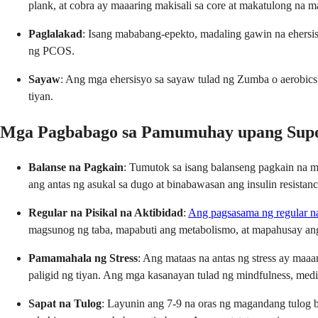
plank, at cobra ay maaaring makisali sa core at makatulong na ma
Paglalakad
: Isang mababang-epekto, madaling gawin na ehersi
ng PCOS.
Sayaw
: Ang mga ehersisyo sa sayaw tulad ng Zumba o aerobics
tiyan.
Mga Pagbabago sa Pamumuhay upang Sup
Balanse na Pagkain
: Tumutok sa isang balanseng pagkain na m
ang antas ng asukal sa dugo at binabawasan ang insulin resista
Regular na Pisikal na Aktibidad
:
Ang pagsasama ng regular na 
magsunog ng taba, mapabuti ang metabolismo, at mapahusay ang i
Pamamahala ng Stress
: Ang mataas na antas ng stress ay maa
paligid ng tiyan. Ang mga kasanayan tulad ng mindfulness, medit
Sapat na Tulog
: Layunin ang 7-9 na oras ng magandang tulog 