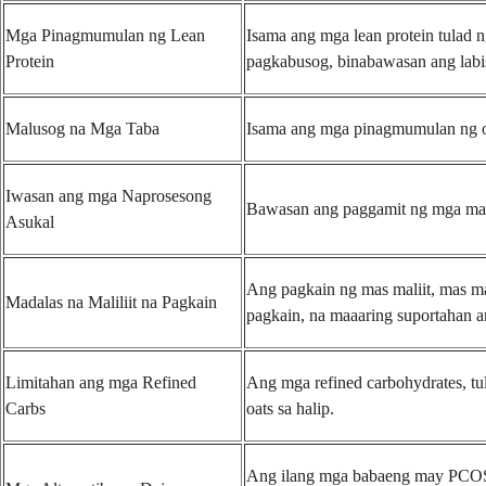
Mga Pinagmumulan ng Lean
Isama ang mga lean protein tulad 
Protein
pagkabusog, binabawasan ang labi
Malusog na Mga Taba
Isama ang mga pinagmumulan ng om
Iwasan ang mga Naprosesong
Bawasan ang paggamit ng mga matat
Asukal
Ang pagkain ng mas maliit, mas ma
Madalas na Maliliit na Pagkain
pagkain, na maaaring suportahan 
Limitahan ang mga Refined
Ang mga refined carbohydrates, tul
Carbs
oats sa halip.
Ang ilang mga babaeng may PCOS a