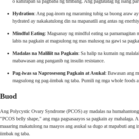
o kahirapan sa pagbaba ng timbang. Ang pagtatatag ng isang p
Hydration
: Ang pag-inom ng maraming tubig sa buong araw ay 
hydrated ay nakakatulong din na mapanatili ang antas ng enerhi
Mindful Eating
: Magsanay ng mindful eating sa pamamagitan n
labis na pagkain at magsulong ng mas malusog na gawi sa pagka
Madalas na Maliliit na Pagkain
: Sa halip na kumain ng malal
mabawasan ang panganib ng insulin resistance.
Pag-iwas sa Naprosesong Pagkain at Asukal
: Bawasan ang mg
magsulong ng pag-iimbak ng taba. Pumili ng mga whole foods at n
Buod
Ang Polycystic Ovary Syndrome (PCOS) ay madalas na humahantong sa 
"PCOS belly shape," ang mga pagsasaayos sa pagkain ay mahalaga. An
maaaring makatulong na maayos ang asukal sa dugo at mapabuti ang ins
iimbak ng taba.