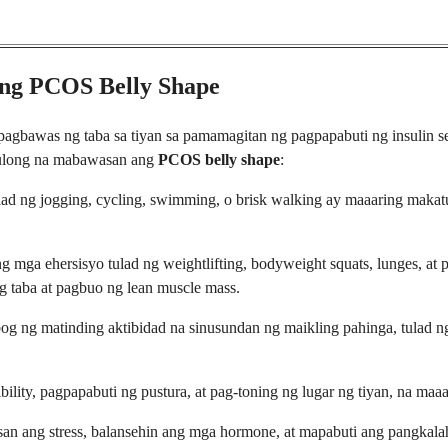
ang PCOS Belly Shape
pagbawas ng taba sa tiyan sa pamamagitan ng pagpapabuti ng insulin s
tulong na mabawasan ang
PCOS belly shape
:
ulad ng jogging, cycling, swimming, o brisk walking ay maaaring mak
mga ehersisyo tulad ng weightlifting, bodyweight squats, lunges, at
taba at pagbuo ng lean muscle mass.
og ng matinding aktibidad na sinusundan ng maikling pahinga, tulad 
ibility, pagpapabuti ng pustura, at pag-toning ng lugar ng tiyan, na m
n ang stress, balansehin ang mga hormone, at mapabuti ang pangkalah