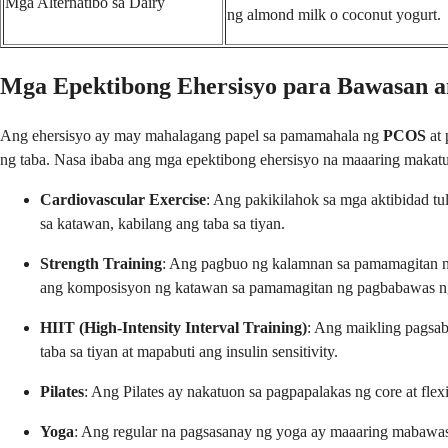
Mga Alternatibo sa Dairy
ng almond milk o coconut yogurt.
Mga Epektibong Ehersisyo para Bawasan 
Ang ehersisyo ay may mahalagang papel sa pamamahala ng
PCOS
at 
ng taba. Nasa ibaba ang mga epektibong ehersisyo na maaaring maka
Cardiovascular Exercise
: Ang pakikilahok sa mga aktibidad t
sa katawan, kabilang ang taba sa tiyan.
Strength Training
: Ang pagbuo ng kalamnan sa pamamagitan ng 
ang komposisyon ng katawan sa pamamagitan ng pagbabawas ng 
HIIT (High-Intensity Interval Training)
: Ang maikling pagsab
taba sa tiyan at mapabuti ang insulin sensitivity.
Pilates
: Ang Pilates ay nakatuon sa pagpapalakas ng core at flex
Yoga
: Ang regular na pagsasanay ng yoga ay maaaring mabawasa