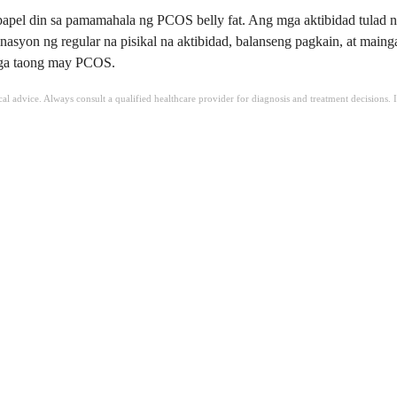
 din sa pamamahala ng PCOS belly fat. Ang mga aktibidad tulad ng ca
binasyon ng regular na pisikal na aktibidad, balanseng pagkain, at m
 mga taong may PCOS.
ical advice. Always consult a qualified healthcare provider for diagnosis and treatment decisions