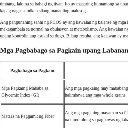
timbang, lalo na sa bahagi ng tiyan. Ito ay maaaring humantong sa t
kapag nagsusumikap silang manatiling malusog.
Ang pangunahing sanhi ng PCOS ay ang kawalan ng balanse ng mga h
makagambala sa normal na obulasyon at metabolismo. Ang kawalan ng b
upang kontrolin ang asukal sa dugo. Bilang resulta, ang katawan ay m
Mga Pagbabago sa Pagkain upang Labanan
Pagbabago sa Pagkain
Mga Pagkaing Mababa sa
Ang mga pagkaing may mababang GI
Glycemic Index (GI)
halimbawa ang mga whole grains, l
Ang mga pagkaing mayaman sa fiber,
Mataas na Paggamit ng Fiber
na tumutulong sa pagbawas ng tab