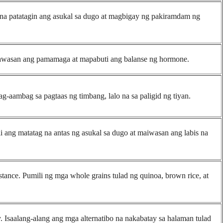
 na patatagin ang asukal sa dugo at magbigay ng pakiramdam ng
abawasan ang pamamaga at mapabuti ang balanse ng hormone.
-aambag sa pagtaas ng timbang, lalo na sa paligid ng tiyan.
 ang matatag na antas ng asukal sa dugo at maiwasan ang labis na
stance. Pumili ng mga whole grains tulad ng quinoa, brown rice, at
Isaalang-alang ang mga alternatibo na nakabatay sa halaman tulad