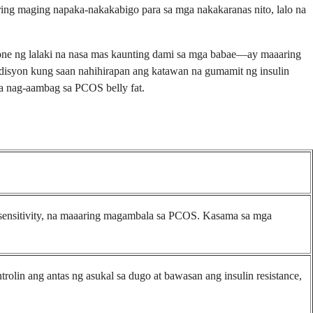
ring maging napaka-nakakabigo para sa mga nakakaranas nito, lalo na
ne ng lalaki na nasa mas kaunting dami sa mga babae—ay maaaring
ndisyon kung saan nahihirapan ang katawan na gumamit ng insulin
na nag-aambag sa PCOS belly fat.
sensitivity, na maaaring magambala sa PCOS. Kasama sa mga
rolin ang antas ng asukal sa dugo at bawasan ang insulin resistance,