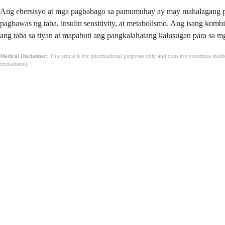
Ang ehersisyo at mga pagbabago sa pamumuhay ay may mahalagang papel
pagbawas ng taba, insulin sensitivity, at metabolismo. Ang isang kom
ang taba sa tiyan at mapabuti ang pangkalahatang kalusugan para sa
Medical Disclaimer:
This article is for informational purposes only and does not constitute med
immediately.