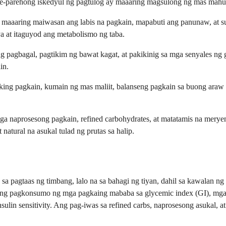
are-parehong iskedyul ng pagtulog ay maaaring magsulong ng mas mahu
maaaring maiwasan ang labis na pagkain, mapabuti ang panunaw, at s
ya at itaguyod ang metabolismo ng taba.
g pagbagal, pagtikim ng bawat kagat, at pakikinig sa mga senyales n
in.
aking pagkain, kumain ng mas maliit, balanseng pagkain sa buong araw
a naprosesong pagkain, refined carbohydrates, at matatamis na meryend
atural na asukal tulad ng prutas sa halip.
pagtaas ng timbang, lalo na sa bahagi ng tiyan, dahil sa kawalan ng
g pagkonsumo ng mga pagkaing mababa sa glycemic index (GI), mga pag
ulin sensitivity. Ang pag-iwas sa refined carbs, naprosesong asukal, 