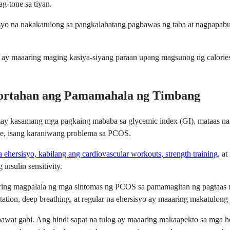
g-tone sa tiyan.
syo na nakakatulong sa pangkalahatang pagbawas ng taba at nagpapabu
 ay maaaring maging kasiya-siyang paraan upang magsunog ng calories
ortahan ang Pamamahala ng Timbang
ay kasamang mga pagkaing mababa sa glycemic index (GI), mataas na fi
nce, isang karaniwang problema sa PCOS.
ehersisyo, kabilang ang cardiovascular workouts, strength training
, a
nsulin sensitivity.
aring magpalala ng mga sintomas ng PCOS sa pamamagitan ng pagtaas ng
ation, deep breathing, at regular na ehersisyo ay maaaring makatulong
bawat gabi. Ang hindi sapat na tulog ay maaaring makaapekto sa mga