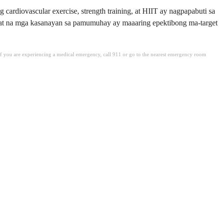
rdiovascular exercise, strength training, at HIIT ay nagpapabuti sa
aingat na mga kasanayan sa pamumuhay ay maaaring epektibong ma-target
. If you are experiencing a medical emergency, call 911 or go to the nearest emergency room