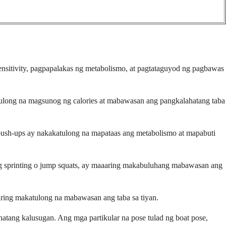
ensitivity, pagpapalakas ng metabolismo, at pagtataguyod ng pagbawas
atulong na magsunog ng calories at mabawasan ang pangkalahatang taba
 push-ups ay nakakatulong na mapataas ang metabolismo at mapabuti
ng sprinting o jump squats, ay maaaring makabuluhang mabawasan ang
aaaring makatulong na mabawasan ang taba sa tiyan.
atang kalusugan. Ang mga partikular na pose tulad ng boat pose,