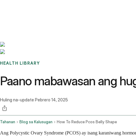
Benchmarks
Stories
FAQ
Sign up / Log in
HEALTH LIBRARY
Paano mabawasan ang hugi
Huling na-update
Pebrero 14, 2025
Tahanan
Blog sa Kalusugan
How To Reduce Pcos Belly Shape
Ang Polycystic Ovary Syndrome (PCOS) ay isang karaniwang hormon