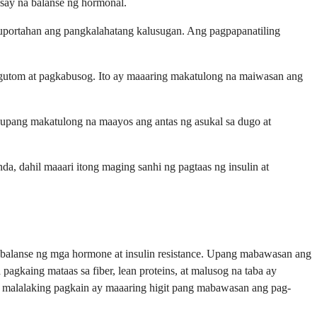
say na balanse ng hormonal.
uportahan ang pangkalahatang kalusugan. Ang pagpapanatiling
g gutom at pagkabusog. Ito ay maaaring makatulong na maiwasan ang
 upang makatulong na maayos ang antas ng asukal sa dugo at
a, dahil maaari itong maging sanhi ng pagtaas ng insulin at
 balanse ng mga hormone at insulin resistance. Upang mabawasan ang
kaing mataas sa fiber, lean proteins, at malusog na taba ay
at malalaking pagkain ay maaaring higit pang mabawasan ang pag-