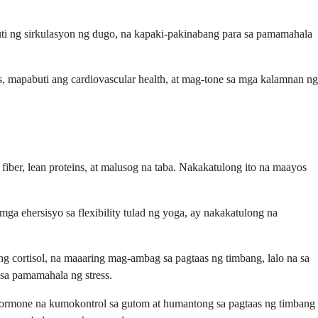
ti ng sirkulasyon ng dugo, na kapaki-pakinabang para sa pamamahala
, mapabuti ang cardiovascular health, at mag-tone sa mga kalamnan ng
ber, lean proteins, at malusog na taba. Nakakatulong ito na maayos
t mga ehersisyo sa flexibility tulad ng yoga, ay nakakatulong na
 cortisol, na maaaring mag-ambag sa pagtaas ng timbang, lalo na sa
 sa pamamahala ng stress.
 hormone na kumokontrol sa gutom at humantong sa pagtaas ng timbang