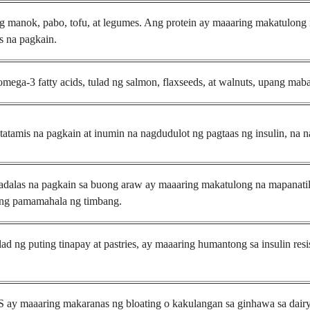
ng manok, pabo, tofu, at legumes. Ang protein ay maaaring makatulong
s na pagkain.
ega-3 fatty acids, tulad ng salmon, flaxseeds, at walnuts, upang m
amis na pagkain at inumin na nagdudulot ng pagtaas ng insulin, na nag
dalas na pagkain sa buong araw ay maaaring makatulong na mapanatili
ang pamamahala ng timbang.
ad ng puting tinapay at pastries, ay maaaring humantong sa insulin resi
y maaaring makaranas ng bloating o kakulangan sa ginhawa sa dairy. 