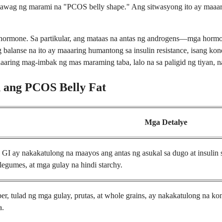
inatawag ng marami na "PCOS belly shape." Ang sitwasyong ito ay maaa
ormone. Sa partikular, ang mataas na antas ng androgens—mga hormo
alanse na ito ay maaaring humantong sa insulin resistance, isang ko
aaaring mag-imbak ng mas maraming taba, lalo na sa paligid ng tiyan, 
 ang PCOS Belly Fat
Mga Detalye
 ay nakakatulong na maayos ang antas ng asukal sa dugo at insulin 
egumes, at mga gulay na hindi starchy.
 tulad ng mga gulay, prutas, at whole grains, ay nakakatulong na kont
a.