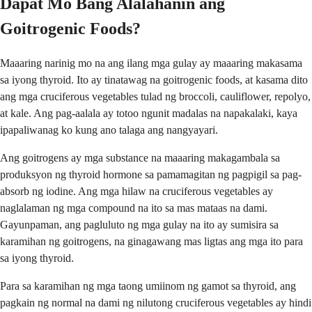
Dapat Mo Bang Alalahanin ang
Goitrogenic Foods?
Maaaring narinig mo na ang ilang mga gulay ay maaaring makasama
sa iyong thyroid. Ito ay tinatawag na goitrogenic foods, at kasama dito
ang mga cruciferous vegetables tulad ng broccoli, cauliflower, repolyo,
at kale. Ang pag-aalala ay totoo ngunit madalas na napakalaki, kaya
ipapaliwanag ko kung ano talaga ang nangyayari.
Ang goitrogens ay mga substance na maaaring makagambala sa
produksyon ng thyroid hormone sa pamamagitan ng pagpigil sa pag-
absorb ng iodine. Ang mga hilaw na cruciferous vegetables ay
naglalaman ng mga compound na ito sa mas mataas na dami.
Gayunpaman, ang pagluluto ng mga gulay na ito ay sumisira sa
karamihan ng goitrogens, na ginagawang mas ligtas ang mga ito para
sa iyong thyroid.
Para sa karamihan ng mga taong umiinom ng gamot sa thyroid, ang
pagkain ng normal na dami ng nilutong cruciferous vegetables ay hindi