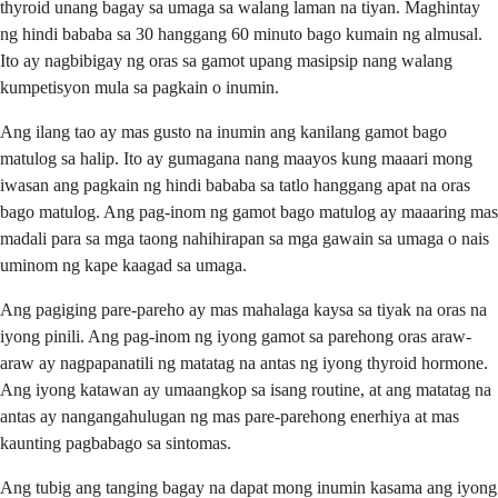
thyroid unang bagay sa umaga sa walang laman na tiyan. Maghintay
ng hindi bababa sa 30 hanggang 60 minuto bago kumain ng almusal.
Ito ay nagbibigay ng oras sa gamot upang masipsip nang walang
kumpetisyon mula sa pagkain o inumin.
Ang ilang tao ay mas gusto na inumin ang kanilang gamot bago
matulog sa halip. Ito ay gumagana nang maayos kung maaari mong
iwasan ang pagkain ng hindi bababa sa tatlo hanggang apat na oras
bago matulog. Ang pag-inom ng gamot bago matulog ay maaaring mas
madali para sa mga taong nahihirapan sa mga gawain sa umaga o nais
uminom ng kape kaagad sa umaga.
Ang pagiging pare-pareho ay mas mahalaga kaysa sa tiyak na oras na
iyong pinili. Ang pag-inom ng iyong gamot sa parehong oras araw-
araw ay nagpapanatili ng matatag na antas ng iyong thyroid hormone.
Ang iyong katawan ay umaangkop sa isang routine, at ang matatag na
antas ay nangangahulugan ng mas pare-parehong enerhiya at mas
kaunting pagbabago sa sintomas.
Ang tubig ang tanging bagay na dapat mong inumin kasama ang iyong