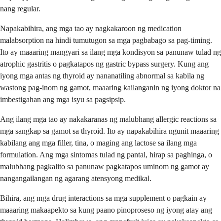
nang regular.
Napakabihira, ang mga tao ay nagkakaroon ng medication
malabsorption na hindi tumutugon sa mga pagbabago sa pag-timing.
Ito ay maaaring mangyari sa ilang mga kondisyon sa panunaw tulad ng
atrophic gastritis o pagkatapos ng gastric bypass surgery. Kung ang
iyong mga antas ng thyroid ay nananatiling abnormal sa kabila ng
wastong pag-inom ng gamot, maaaring kailanganin ng iyong doktor na
imbestigahan ang mga isyu sa pagsipsip.
Ang ilang mga tao ay nakakaranas ng malubhang allergic reactions sa
mga sangkap sa gamot sa thyroid. Ito ay napakabihira ngunit maaaring
kabilang ang mga filler, tina, o maging ang lactose sa ilang mga
formulation. Ang mga sintomas tulad ng pantal, hirap sa paghinga, o
malubhang pagkalito sa panunaw pagkatapos uminom ng gamot ay
nangangailangan ng agarang atensyong medikal.
Bihira, ang mga drug interactions sa mga supplement o pagkain ay
maaaring makaapekto sa kung paano pinoproseso ng iyong atay ang