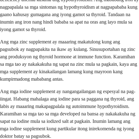
nagpapalala sa mga sintomas ng hypothyroidism at nagpapababa kung
gaano kahusay gumagana ang iyong gamot sa thyroid. Tandaan na
inumin ang iron nang hindi bababa sa apat na oras ang layo mula sa
iyong gamot sa thyroid.
Ang mga zinc supplement ay maaaring makatulong kung ang
pagsubok ay nagpapakita na ikaw ay kulang. Sinusuportahan ng zinc
ang produksyon ng thyroid hormone at immune function. Karamihan
sa mga tao ay nakakakuha ng sapat na zinc mula sa pagkain, kaya ang
mga supplement ay kinakailangan lamang kung mayroon kang
kumpirmadong mababang antas.
Ang mga iodine supplement ay nangangailangan ng espesyal na pag-
iingat. Habang mahalaga ang iodine para sa paggana ng thyroid, ang
labis ay maaaring makapagpalala ng autoimmune hypothyroidism.
Karamihan sa mga tao sa mga developed na bansa ay nakakakuha ng
sapat na iodine mula sa iodized salt at pagkain. Inumin lamang ang
mga iodine supplement kung partikular itong inirekomenda ng iyong
doktor batay sa pagsubok.