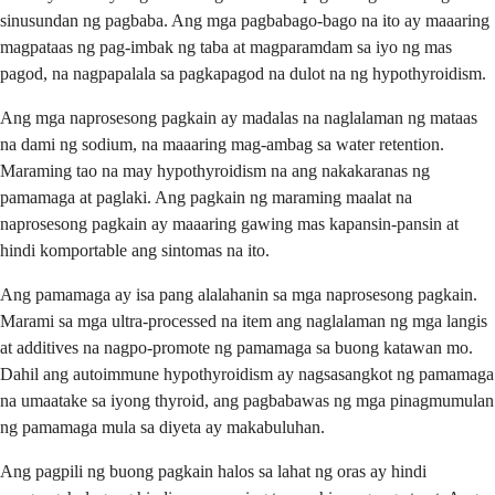
sinusundan ng pagbaba. Ang mga pagbabago-bago na ito ay maaaring
magpataas ng pag-imbak ng taba at magparamdam sa iyo ng mas
pagod, na nagpapalala sa pagkapagod na dulot na ng hypothyroidism.
Ang mga naprosesong pagkain ay madalas na naglalaman ng mataas
na dami ng sodium, na maaaring mag-ambag sa water retention.
Maraming tao na may hypothyroidism na ang nakakaranas ng
pamamaga at paglaki. Ang pagkain ng maraming maalat na
naprosesong pagkain ay maaaring gawing mas kapansin-pansin at
hindi komportable ang sintomas na ito.
Ang pamamaga ay isa pang alalahanin sa mga naprosesong pagkain.
Marami sa mga ultra-processed na item ang naglalaman ng mga langis
at additives na nagpo-promote ng pamamaga sa buong katawan mo.
Dahil ang autoimmune hypothyroidism ay nagsasangkot ng pamamaga
na umaatake sa iyong thyroid, ang pagbabawas ng mga pinagmumulan
ng pamamaga mula sa diyeta ay makabuluhan.
Ang pagpili ng buong pagkain halos sa lahat ng oras ay hindi