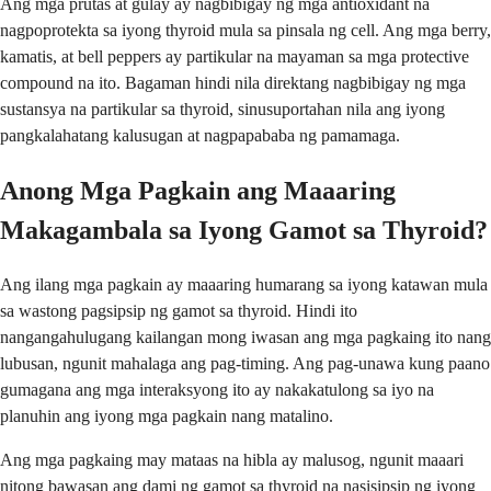
Ang mga prutas at gulay ay nagbibigay ng mga antioxidant na
nagpoprotekta sa iyong thyroid mula sa pinsala ng cell. Ang mga berry,
kamatis, at bell peppers ay partikular na mayaman sa mga protective
compound na ito. Bagaman hindi nila direktang nagbibigay ng mga
sustansya na partikular sa thyroid, sinusuportahan nila ang iyong
pangkalahatang kalusugan at nagpapababa ng pamamaga.
Anong Mga Pagkain ang Maaaring
Makagambala sa Iyong Gamot sa Thyroid?
Ang ilang mga pagkain ay maaaring humarang sa iyong katawan mula
sa wastong pagsipsip ng gamot sa thyroid. Hindi ito
nangangahulugang kailangan mong iwasan ang mga pagkaing ito nang
lubusan, ngunit mahalaga ang pag-timing. Ang pag-unawa kung paano
gumagana ang mga interaksyong ito ay nakakatulong sa iyo na
planuhin ang iyong mga pagkain nang matalino.
Ang mga pagkaing may mataas na hibla ay malusog, ngunit maaari
nitong bawasan ang dami ng gamot sa thyroid na nasisipsip ng iyong