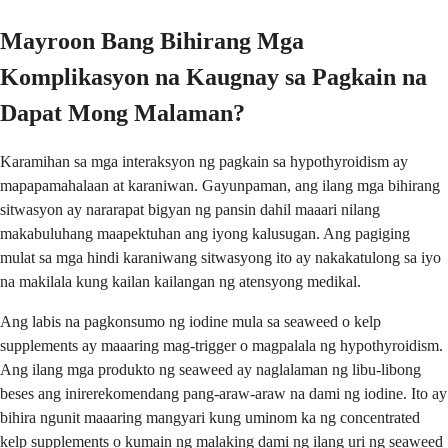
Mayroon Bang Bihirang Mga
Komplikasyon na Kaugnay sa Pagkain na
Dapat Mong Malaman?
Karamihan sa mga interaksyon ng pagkain sa hypothyroidism ay
mapapamahalaan at karaniwan. Gayunpaman, ang ilang mga bihirang
sitwasyon ay nararapat bigyan ng pansin dahil maaari nilang
makabuluhang maapektuhan ang iyong kalusugan. Ang pagiging
mulat sa mga hindi karaniwang sitwasyong ito ay nakakatulong sa iyo
na makilala kung kailan kailangan ng atensyong medikal.
Ang labis na pagkonsumo ng iodine mula sa seaweed o kelp
supplements ay maaaring mag-trigger o magpalala ng hypothyroidism.
Ang ilang mga produkto ng seaweed ay naglalaman ng libu-libong
beses ang inirerekomendang pang-araw-araw na dami ng iodine. Ito ay
bihira ngunit maaaring mangyari kung uminom ka ng concentrated
kelp supplements o kumain ng malaking dami ng ilang uri ng seaweed