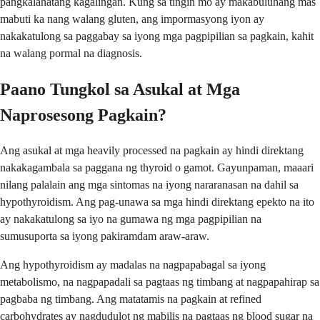
pangkalahatang kagalingan. Kung sa tingin mo ay makabuluhang mas
mabuti ka nang walang gluten, ang impormasyong iyon ay
nakakatulong sa paggabay sa iyong mga pagpipilian sa pagkain, kahit
na walang pormal na diagnosis.
Paano Tungkol sa Asukal at Mga
Naprosesong Pagkain?
Ang asukal at mga heavily processed na pagkain ay hindi direktang
nakakagambala sa paggana ng thyroid o gamot. Gayunpaman, maaari
nilang palalain ang mga sintomas na iyong nararanasan na dahil sa
hypothyroidism. Ang pag-unawa sa mga hindi direktang epekto na ito
ay nakakatulong sa iyo na gumawa ng mga pagpipilian na
sumusuporta sa iyong pakiramdam araw-araw.
Ang hypothyroidism ay madalas na nagpapabagal sa iyong
metabolismo, na nagpapadali sa pagtaas ng timbang at nagpapahirap sa
pagbaba ng timbang. Ang matatamis na pagkain at refined
carbohydrates ay nagdudulot ng mabilis na pagtaas ng blood sugar na