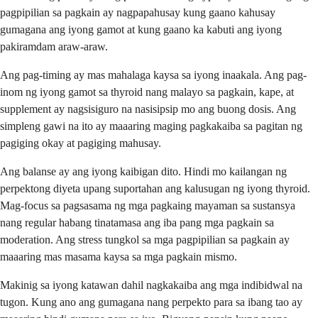
pagpipilian sa pagkain ay nagpapahusay kung gaano kahusay
gumagana ang iyong gamot at kung gaano ka kabuti ang iyong
pakiramdam araw-araw.
Ang pag-timing ay mas mahalaga kaysa sa iyong inaakala. Ang pag-
inom ng iyong gamot sa thyroid nang malayo sa pagkain, kape, at
supplement ay nagsisiguro na nasisipsip mo ang buong dosis. Ang
simpleng gawi na ito ay maaaring maging pagkakaiba sa pagitan ng
pagiging okay at pagiging mahusay.
Ang balanse ay ang iyong kaibigan dito. Hindi mo kailangan ng
perpektong diyeta upang suportahan ang kalusugan ng iyong thyroid.
Mag-focus sa pagsasama ng mga pagkaing mayaman sa sustansya
nang regular habang tinatamasa ang iba pang mga pagkain sa
moderation. Ang stress tungkol sa mga pagpipilian sa pagkain ay
maaaring mas masama kaysa sa mga pagkain mismo.
Makinig sa iyong katawan dahil nagkakaiba ang mga indibidwal na
tugon. Kung ano ang gumagana nang perpekto para sa ibang tao ay