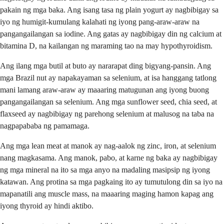
pakain ng mga baka. Ang isang tasa ng plain yogurt ay nagbibigay sa
iyo ng humigit-kumulang kalahati ng iyong pang-araw-araw na
pangangailangan sa iodine. Ang gatas ay nagbibigay din ng calcium at
bitamina D, na kailangan ng maraming tao na may hypothyroidism.
Ang ilang mga butil at buto ay nararapat ding bigyang-pansin. Ang
mga Brazil nut ay napakayaman sa selenium, at isa hanggang tatlong
mani lamang araw-araw ay maaaring matugunan ang iyong buong
pangangailangan sa selenium. Ang mga sunflower seed, chia seed, at
flaxseed ay nagbibigay ng parehong selenium at malusog na taba na
nagpapababa ng pamamaga.
Ang mga lean meat at manok ay nag-aalok ng zinc, iron, at selenium
nang magkasama. Ang manok, pabo, at karne ng baka ay nagbibigay
ng mga mineral na ito sa mga anyo na madaling masipsip ng iyong
katawan. Ang protina sa mga pagkaing ito ay tumutulong din sa iyo na
mapanatili ang muscle mass, na maaaring maging hamon kapag ang
iyong thyroid ay hindi aktibo.