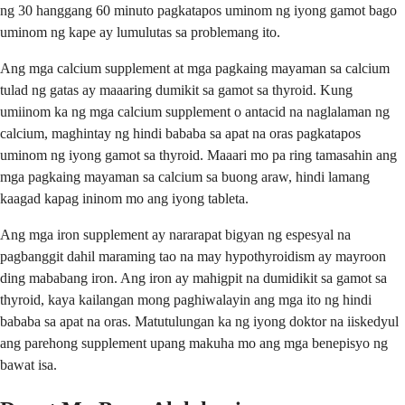
ng 30 hanggang 60 minuto pagkatapos uminom ng iyong gamot bago
uminom ng kape ay lumulutas sa problemang ito.
Ang mga calcium supplement at mga pagkaing mayaman sa calcium
tulad ng gatas ay maaaring dumikit sa gamot sa thyroid. Kung
umiinom ka ng mga calcium supplement o antacid na naglalaman ng
calcium, maghintay ng hindi bababa sa apat na oras pagkatapos
uminom ng iyong gamot sa thyroid. Maaari mo pa ring tamasahin ang
mga pagkaing mayaman sa calcium sa buong araw, hindi lamang
kaagad kapag ininom mo ang iyong tableta.
Ang mga iron supplement ay nararapat bigyan ng espesyal na
pagbanggit dahil maraming tao na may hypothyroidism ay mayroon
ding mababang iron. Ang iron ay mahigpit na dumidikit sa gamot sa
thyroid, kaya kailangan mong paghiwalayin ang mga ito ng hindi
bababa sa apat na oras. Matutulungan ka ng iyong doktor na iiskedyul
ang parehong supplement upang makuha mo ang mga benepisyo ng
bawat isa.