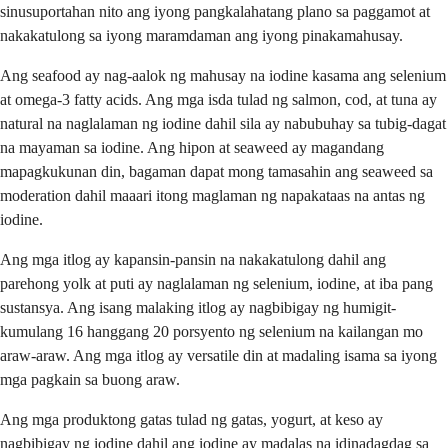
sinusuportahan nito ang iyong pangkalahatang plano sa paggamot at
nakakatulong sa iyong maramdaman ang iyong pinakamahusay.
Ang seafood ay nag-aalok ng mahusay na iodine kasama ang selenium
at omega-3 fatty acids. Ang mga isda tulad ng salmon, cod, at tuna ay
natural na naglalaman ng iodine dahil sila ay nabubuhay sa tubig-dagat
na mayaman sa iodine. Ang hipon at seaweed ay magandang
mapagkukunan din, bagaman dapat mong tamasahin ang seaweed sa
moderation dahil maaari itong maglaman ng napakataas na antas ng
iodine.
Ang mga itlog ay kapansin-pansin na nakakatulong dahil ang
parehong yolk at puti ay naglalaman ng selenium, iodine, at iba pang
sustansya. Ang isang malaking itlog ay nagbibigay ng humigit-
kumulang 16 hanggang 20 porsyento ng selenium na kailangan mo
araw-araw. Ang mga itlog ay versatile din at madaling isama sa iyong
mga pagkain sa buong araw.
Ang mga produktong gatas tulad ng gatas, yogurt, at keso ay
nagbibigay ng iodine dahil ang iodine ay madalas na idinadagdag sa