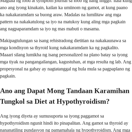
Magtala ng food at symptom journal sa loob ng ilang linggo. Itala kung
ano ang iyong kinakain, kailan ka umiinom ng gamot, at kung paano
ka nakakaramdam sa buong araw. Madalas na lumilitaw ang mga
pattern na nakakatulong sa iyo na matukoy kung aling mga pagkain
ang nagpaparamdam sa iyo ng mas mabuti o masama.
Makipagtulungan sa isang rehistradong dietitian na nakakaunawa sa
mga kondisyon sa thyroid kung nakakaramdam ka ng pagkalito.
Maaari silang lumikha ng isang personalized na plano batay sa iyong
mga tiyak na pangangailangan, kagustuhan, at mga resulta ng lab. Ang
propesyonal na gabay ay nagtatanggal ng hula mula sa pagpaplano ng
pagkain.
Ano ang Dapat Mong Tandaan Karamihan
Tungkol sa Diet at Hypothyroidism?
Ang iyong diyeta ay sumusuporta sa iyong paggamot sa
hypothyroidism ngunit hindi ito pinapalitan. Ang gamot sa thyroid ay
nananatiling pundasyon ng pamamahala ng hypothyroidism. Ang mga