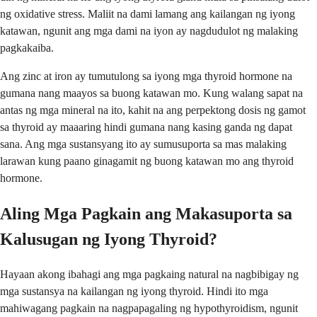
ng oxidative stress. Maliit na dami lamang ang kailangan ng iyong
katawan, ngunit ang mga dami na iyon ay nagdudulot ng malaking
pagkakaiba.
Ang zinc at iron ay tumutulong sa iyong mga thyroid hormone na
gumana nang maayos sa buong katawan mo. Kung walang sapat na
antas ng mga mineral na ito, kahit na ang perpektong dosis ng gamot
sa thyroid ay maaaring hindi gumana nang kasing ganda ng dapat
sana. Ang mga sustansyang ito ay sumusuporta sa mas malaking
larawan kung paano ginagamit ng buong katawan mo ang thyroid
hormone.
Aling Mga Pagkain ang Makasuporta sa
Kalusugan ng Iyong Thyroid?
Hayaan akong ibahagi ang mga pagkaing natural na nagbibigay ng
mga sustansya na kailangan ng iyong thyroid. Hindi ito mga
mahiwagang pagkain na nagpapagaling ng hypothyroidism, ngunit