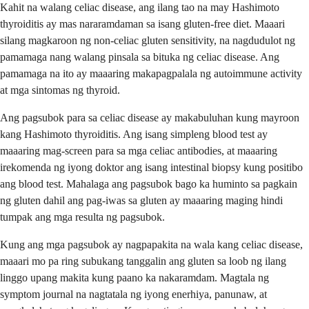
Kahit na walang celiac disease, ang ilang tao na may Hashimoto
thyroiditis ay mas nararamdaman sa isang gluten-free diet. Maaari
silang magkaroon ng non-celiac gluten sensitivity, na nagdudulot ng
pamamaga nang walang pinsala sa bituka ng celiac disease. Ang
pamamaga na ito ay maaaring makapagpalala ng autoimmune activity
at mga sintomas ng thyroid.
Ang pagsubok para sa celiac disease ay makabuluhan kung mayroon
kang Hashimoto thyroiditis. Ang isang simpleng blood test ay
maaaring mag-screen para sa mga celiac antibodies, at maaaring
irekomenda ng iyong doktor ang isang intestinal biopsy kung positibo
ang blood test. Mahalaga ang pagsubok bago ka huminto sa pagkain
ng gluten dahil ang pag-iwas sa gluten ay maaaring maging hindi
tumpak ang mga resulta ng pagsubok.
Kung ang mga pagsubok ay nagpapakita na wala kang celiac disease,
maaari mo pa ring subukang tanggalin ang gluten sa loob ng ilang
linggo upang makita kung paano ka nakaramdam. Magtala ng
symptom journal na nagtatala ng iyong enerhiya, panunaw, at