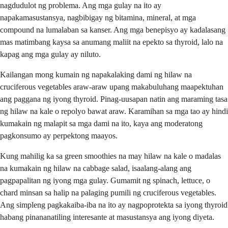
nagdudulot ng problema. Ang mga gulay na ito ay
napakamasustansya, nagbibigay ng bitamina, mineral, at mga
compound na lumalaban sa kanser. Ang mga benepisyo ay kadalasang
mas matimbang kaysa sa anumang maliit na epekto sa thyroid, lalo na
kapag ang mga gulay ay niluto.
Kailangan mong kumain ng napakalaking dami ng hilaw na
cruciferous vegetables araw-araw upang makabuluhang maapektuhan
ang paggana ng iyong thyroid. Pinag-uusapan natin ang maraming tasa
ng hilaw na kale o repolyo bawat araw. Karamihan sa mga tao ay hindi
kumakain ng malapit sa mga dami na ito, kaya ang moderatong
pagkonsumo ay perpektong maayos.
Kung mahilig ka sa green smoothies na may hilaw na kale o madalas
na kumakain ng hilaw na cabbage salad, isaalang-alang ang
pagpapalitan ng iyong mga gulay. Gumamit ng spinach, lettuce, o
chard minsan sa halip na palaging pumili ng cruciferous vegetables.
Ang simpleng pagkakaiba-iba na ito ay nagpoprotekta sa iyong thyroid
habang pinananatiling interesante at masustansya ang iyong diyeta.