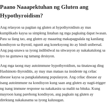
Paano Naaapektuhan ng Gluten ang
Hypothyroidism?
Ang relasyon sa pagitan ng gluten at hypothyroidism ay mas
kumplikado kaysa sa simpleng listahan ng mga pagkaing dapat iwasan.
Para sa ilang tao, ang gluten ay maaaring makapagpalala ng kanilang
kondisyon sa thyroid, ngunit ang koneksyong ito ay hindi unibersal.
Ang pag-unawa sa iyong indibidwal na sitwasyon ay nakakatulong sa
iyo na gumawa ng tamang desisyon.
Ang mga taong may autoimmune hypothyroidism, na tinatawag ding
Hashimoto thyroiditis, ay may mas mataas na insidente ng celiac
disease kaysa sa pangkalahatang populasyon. Ang celiac disease ay
isang autoimmune na kondisyon kung saan ang gluten ay nagti-trigger
ng isang immune response na nakakasira sa maliit na bituka. Kung
mayroon kang parehong kondisyon, ang pagkain ng gluten ay
direktang nakakasama sa iyong kalusugan.