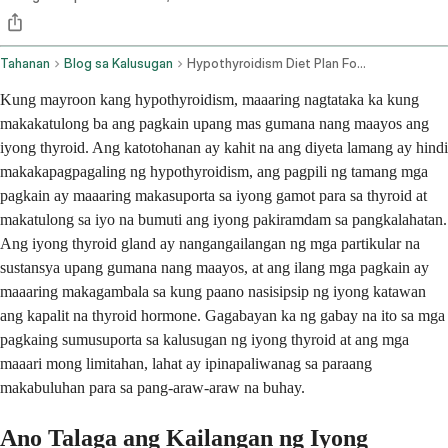
Tahanan
Blog sa Kalusugan
Hypothyroidism Diet Plan Foods To Include And Avoid
Kung mayroon kang hypothyroidism, maaaring nagtataka ka kung
makakatulong ba ang pagkain upang mas gumana nang maayos ang
iyong thyroid. Ang katotohanan ay kahit na ang diyeta lamang ay hindi
makakapagpagaling ng hypothyroidism, ang pagpili ng tamang mga
pagkain ay maaaring makasuporta sa iyong gamot para sa thyroid at
makatulong sa iyo na bumuti ang iyong pakiramdam sa pangkalahatan.
Ang iyong thyroid gland ay nangangailangan ng mga partikular na
sustansya upang gumana nang maayos, at ang ilang mga pagkain ay
maaaring makagambala sa kung paano nasisipsip ng iyong katawan
ang kapalit na thyroid hormone. Gagabayan ka ng gabay na ito sa mga
pagkaing sumusuporta sa kalusugan ng iyong thyroid at ang mga
maaari mong limitahan, lahat ay ipinapaliwanag sa paraang
makabuluhan para sa pang-araw-araw na buhay.
Ano Talaga ang Kailangan ng Iyong