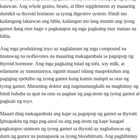
katawan. Ang whole grains, beans, at fiber supplements ay maaaring
dumikit sa thyroid hormone sa iyong digestive system. Hindi mo
kailangang laktawan ang hibla, kailangan mo lang inumin ang iyong
gamot ilang oras bago o pagkatapos ng mga pagkaing may mataas na
hibla.
Ang mga produktong toyo ay naglalaman ng mga compound na
tinatawag na isoflavones na maaaring makagambala sa pagsipsip ng
thyroid hormone. Ang mga pagkaing tulad ng tofu, soy milk, at
edamame ay masustansya, ngunit maaari nilang maapektuhan ang
pagiging epektibo ng iyong gamot kung kainin malapit sa oras ng
iyong gamot. Maraming doktor ang nagmumungkahi na maghintay ng
hindi bababa sa apat na oras sa pagitan ng pag-inom ng iyong gamot at
pagkain ng toyo.
Maaari ding makagambala ang kape sa pagsipsip ng gamot sa thyroid.
Ipinapakita ng mga pag-aaral na ang pag-inom ng kape kaagad
pagkatapos uminom ng iyong gamot sa thyroid ay nagbabawas ng
dami ng gamot na pumapasok sa iyong bloodstream. Ang paghihintay