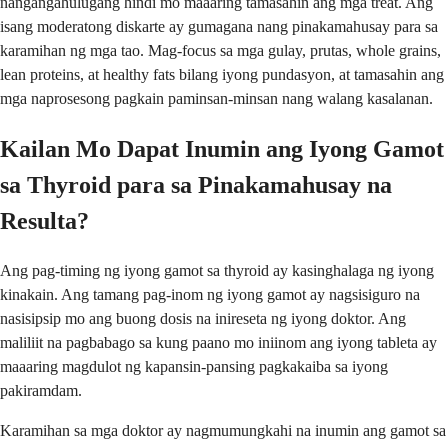
nangangahulugang hindi mo maaaring tamasahin ang mga treat. Ang
isang moderatong diskarte ay gumagana nang pinakamahusay para sa
karamihan ng mga tao. Mag-focus sa mga gulay, prutas, whole grains,
lean proteins, at healthy fats bilang iyong pundasyon, at tamasahin ang
mga naprosesong pagkain paminsan-minsan nang walang kasalanan.
Kailan Mo Dapat Inumin ang Iyong Gamot
sa Thyroid para sa Pinakamahusay na
Resulta?
Ang pag-timing ng iyong gamot sa thyroid ay kasinghalaga ng iyong
kinakain. Ang tamang pag-inom ng iyong gamot ay nagsisiguro na
nasisipsip mo ang buong dosis na inireseta ng iyong doktor. Ang
maliliit na pagbabago sa kung paano mo iniinom ang iyong tableta ay
maaaring magdulot ng kapansin-pansing pagkakaiba sa iyong
pakiramdam.
Karamihan sa mga doktor ay nagmumungkahi na inumin ang gamot sa