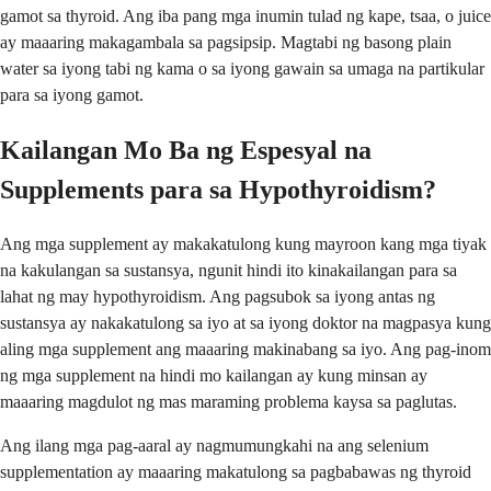
gamot sa thyroid. Ang iba pang mga inumin tulad ng kape, tsaa, o juice
ay maaaring makagambala sa pagsipsip. Magtabi ng basong plain
water sa iyong tabi ng kama o sa iyong gawain sa umaga na partikular
para sa iyong gamot.
Kailangan Mo Ba ng Espesyal na
Supplements para sa Hypothyroidism?
Ang mga supplement ay makakatulong kung mayroon kang mga tiyak
na kakulangan sa sustansya, ngunit hindi ito kinakailangan para sa
lahat ng may hypothyroidism. Ang pagsubok sa iyong antas ng
sustansya ay nakakatulong sa iyo at sa iyong doktor na magpasya kung
aling mga supplement ang maaaring makinabang sa iyo. Ang pag-inom
ng mga supplement na hindi mo kailangan ay kung minsan ay
maaaring magdulot ng mas maraming problema kaysa sa paglutas.
Ang ilang mga pag-aaral ay nagmumungkahi na ang selenium
supplementation ay maaaring makatulong sa pagbabawas ng thyroid