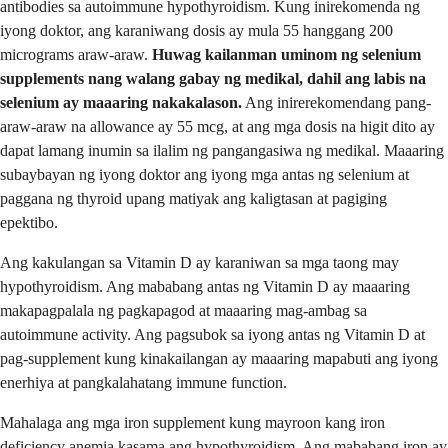
antibodies sa autoimmune hypothyroidism. Kung inirekomenda ng
iyong doktor, ang karaniwang dosis ay mula 55 hanggang 200
micrograms araw-araw.
Huwag kailanman uminom ng selenium
supplements nang walang gabay ng medikal, dahil ang labis na
selenium ay maaaring nakakalason.
Ang inirerekomendang pang-
araw-araw na allowance ay 55 mcg, at ang mga dosis na higit dito ay
dapat lamang inumin sa ilalim ng pangangasiwa ng medikal. Maaaring
subaybayan ng iyong doktor ang iyong mga antas ng selenium at
paggana ng thyroid upang matiyak ang kaligtasan at pagiging
epektibo.
Ang kakulangan sa Vitamin D ay karaniwan sa mga taong may
hypothyroidism. Ang mababang antas ng Vitamin D ay maaaring
makapagpalala ng pagkapagod at maaaring mag-ambag sa
autoimmune activity. Ang pagsubok sa iyong antas ng Vitamin D at
pag-supplement kung kinakailangan ay maaaring mapabuti ang iyong
enerhiya at pangkalahatang immune function.
Mahalaga ang mga iron supplement kung mayroon kang iron
deficiency anemia kasama ang hypothyroidism. Ang mababang iron ay