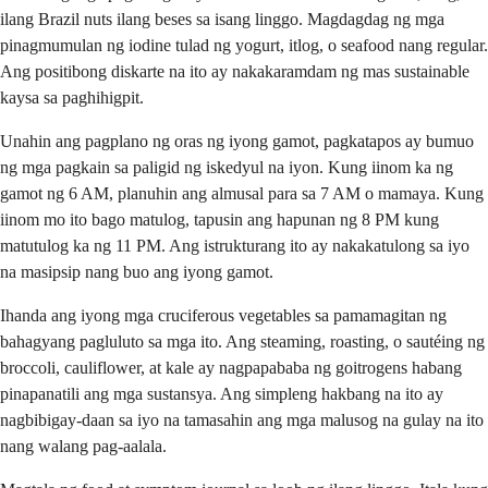
ilang Brazil nuts ilang beses sa isang linggo. Magdagdag ng mga
pinagmumulan ng iodine tulad ng yogurt, itlog, o seafood nang regular.
Ang positibong diskarte na ito ay nakakaramdam ng mas sustainable
kaysa sa paghihigpit.
Unahin ang pagplano ng oras ng iyong gamot, pagkatapos ay bumuo
ng mga pagkain sa paligid ng iskedyul na iyon. Kung iinom ka ng
gamot ng 6 AM, planuhin ang almusal para sa 7 AM o mamaya. Kung
iinom mo ito bago matulog, tapusin ang hapunan ng 8 PM kung
matutulog ka ng 11 PM. Ang istrukturang ito ay nakakatulong sa iyo
na masipsip nang buo ang iyong gamot.
Ihanda ang iyong mga cruciferous vegetables sa pamamagitan ng
bahagyang pagluluto sa mga ito. Ang steaming, roasting, o sautéing ng
broccoli, cauliflower, at kale ay nagpapababa ng goitrogens habang
pinapanatili ang mga sustansya. Ang simpleng hakbang na ito ay
nagbibigay-daan sa iyo na tamasahin ang mga malusog na gulay na ito
nang walang pag-aalala.