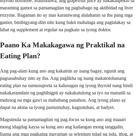
thyroid hormone. Halimbawa, ang grapefruit juice ay nakakaapekto sa
maraming gamot sa pamamagitan ng pagbabago ng aktibidad ng liver
enzyme. Bagaman ito ay mas karaniwang alalahanin sa iba pang mga
gamot, binibigyang-diin nito kung bakit mahalaga ang pagtalakay sa
lahat ng supplement at regular na pagkain sa iyong doktor.
Paano Ka Makakagawa ng Praktikal na
Eating Plan?
Ang pag-alam kung ano ang kakainin ay isang bagay, ngunit ang
pagsasabuhay nito ay iba. Ang paglikha ng isang makatotohanang
eating plan na sumusuporta sa kalusugan ng iyong thyroid nang hindi
nakakaramdam ng paghihigpit ay nakakatulong sa iyo na manatili sa
malusog na mga gawi sa mahabang panahon. Ang iyong plano ay
dapat na akma sa iyong pamumuhay, kagustuhan, at badyet.
Magsimula sa pamamagitan ng pag-focus sa kung ano ang maaari
mong idagdag kaysa sa kung ano ang kailangan mong tanggalin.
Isama ang mga pagkaing mayaman sa selenium tulad ng isda, itlog, at