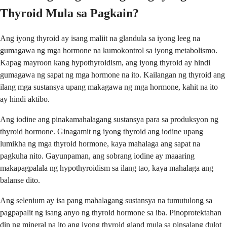
Thyroid Mula sa Pagkain?
Ang iyong thyroid ay isang maliit na glandula sa iyong leeg na
gumagawa ng mga hormone na kumokontrol sa iyong metabolismo.
Kapag mayroon kang hypothyroidism, ang iyong thyroid ay hindi
gumagawa ng sapat ng mga hormone na ito. Kailangan ng thyroid ang
ilang mga sustansya upang makagawa ng mga hormone, kahit na ito
ay hindi aktibo.
Ang iodine ang pinakamahalagang sustansya para sa produksyon ng
thyroid hormone. Ginagamit ng iyong thyroid ang iodine upang
lumikha ng mga thyroid hormone, kaya mahalaga ang sapat na
pagkuha nito. Gayunpaman, ang sobrang iodine ay maaaring
makapagpalala ng hypothyroidism sa ilang tao, kaya mahalaga ang
balanse dito.
Ang selenium ay isa pang mahalagang sustansya na tumutulong sa
pagpapalit ng isang anyo ng thyroid hormone sa iba. Pinoprotektahan
din ng mineral na ito ang iyong thyroid gland mula sa pinsalang dulot