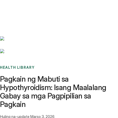
Benchmarks
Stories
FAQ
Sign up / Log in
HEALTH LIBRARY
Pagkain ng Mabuti sa
Hypothyroidism: Isang Maalalang
Gabay sa mga Pagpipilian sa
Pagkain
Huling na-update
Marso 3, 2026