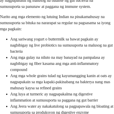
ay nagpapanatili ng malusog na balanse ng gut bacteria na
sumusuporta sa panunaw at paggana ng immune system.
Narito ang mga elemento ng lutuing Indian na pinakamahusay na
sumusuporta sa bituka na nararapat sa regular na pagsasama sa iyong
mga pagkain:
Ang sariwang yogurt o buttermilk sa bawat pagkain ay
nagbibigay ng live probiotics na sumusuporta sa malusog na gut
bacteria
Ang mga gulay na niluto na may banayad na pampalasa ay
nagbibigay ng fiber kasama ang mga anti-inflammatory
compound
Ang mga whole grains tulad ng kayumangging kanin at oats ay
nagpapakain sa mga kapaki-pakinabang na bakterya nang mas
mahusay kaysa sa refined grains
Ang luya at turmeric ay nagpapakalma ng digestive
inflammation at sumusuporta sa paggana ng gut barrier
Ang Jeera water ay nakakatulong sa pagpapawala ng bloating at
sumusuporta sa produksyon ng digestive enzyme