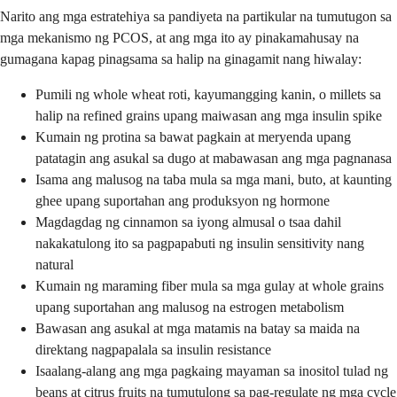
Narito ang mga estratehiya sa pandiyeta na partikular na tumutugon sa
mga mekanismo ng PCOS, at ang mga ito ay pinakamahusay na
gumagana kapag pinagsama sa halip na ginagamit nang hiwalay:
Pumili ng whole wheat roti, kayumangging kanin, o millets sa
halip na refined grains upang maiwasan ang mga insulin spike
Kumain ng protina sa bawat pagkain at meryenda upang
patatagin ang asukal sa dugo at mabawasan ang mga pagnanasa
Isama ang malusog na taba mula sa mga mani, buto, at kaunting
ghee upang suportahan ang produksyon ng hormone
Magdagdag ng cinnamon sa iyong almusal o tsaa dahil
nakakatulong ito sa pagpapabuti ng insulin sensitivity nang
natural
Kumain ng maraming fiber mula sa mga gulay at whole grains
upang suportahan ang malusog na estrogen metabolism
Bawasan ang asukal at mga matamis na batay sa maida na
direktang nagpapalala sa insulin resistance
Isaalang-alang ang mga pagkaing mayaman sa inositol tulad ng
beans at citrus fruits na tumutulong sa pag-regulate ng mga cycle