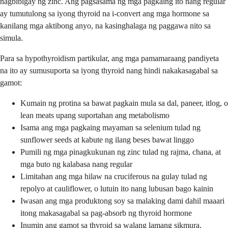
nagbibigay ng zinc. Ang pagsasama ng mga pagkaing ito nang regular
ay tumutulong sa iyong thyroid na i-convert ang mga hormone sa
kanilang mga aktibong anyo, na kasinghalaga ng paggawa nito sa
simula.
Para sa hypothyroidism partikular, ang mga pamamaraang pandiyeta
na ito ay sumusuporta sa iyong thyroid nang hindi nakakasagabal sa
gamot:
Kumain ng protina sa bawat pagkain mula sa dal, paneer, itlog, o
lean meats upang suportahan ang metabolismo
Isama ang mga pagkaing mayaman sa selenium tulad ng
sunflower seeds at kabute ng ilang beses bawat linggo
Pumili ng mga pinagkukunan ng zinc tulad ng rajma, chana, at
mga buto ng kalabasa nang regular
Limitahan ang mga hilaw na cruciferous na gulay tulad ng
repolyo at cauliflower, o lutuin ito nang lubusan bago kainin
Iwasan ang mga produktong soy sa malaking dami dahil maaari
itong makasagabal sa pag-absorb ng thyroid hormone
Inumin ang gamot sa thyroid sa walang lamang sikmura,