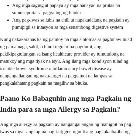
Ang mga saging at papaya ay mga banayad na prutas na
sumusuporta sa paggaling ng bituka
Ang pag-iwas sa labis na chili at napakadalang na pagkain ay
pumipigil sa iritasyon sa mga sensitibong digestive system
Kung nakakaranas ka ng patuloy na mga sintomas sa pagtunaw tulad
ng pamamaga, sakit, o hindi regular na pagdumi, ang
pakikipagtulungan sa isang healthcare provider ay tumutulong na
matukoy ang mga tiyak na isyu. Ang ilang mga kondisyon tulad ng
irritable bowel syndrome o inflammatory bowel disease ay
nangangailangan ng naka-target na paggamot na lampas sa
pangkalahatang pagkain na magiliw sa bituka.
Paano Ko Babaguhin ang mga Pagkain ng
India para sa mga Allergy sa Pagkain?
Ang mga allergy sa pagkain ay nangangailangan ng mahigpit na pag-
iwas sa mga sangkap na nagti-trigger, ngunit ang pagkakaiba-iba ng