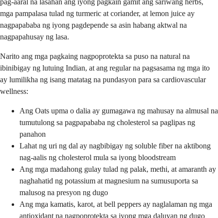
pag-aaral na lasahan ang iyong pagkain gamit ang sariwang herbs,
mga pampalasa tulad ng turmeric at coriander, at lemon juice ay
nagpapababa ng iyong pagdepende sa asin habang aktwal na
nagpapahusay ng lasa.
Narito ang mga pagkaing nagpoprotekta sa puso na natural na
ibinibigay ng lutuing Indian, at ang regular na pagsasama ng mga ito
ay lumilikha ng isang matatag na pundasyon para sa cardiovascular
wellness:
Ang Oats upma o dalia ay gumagawa ng mahusay na almusal na
tumutulong sa pagpapababa ng cholesterol sa paglipas ng
panahon
Lahat ng uri ng dal ay nagbibigay ng soluble fiber na aktibong
nag-aalis ng cholesterol mula sa iyong bloodstream
Ang mga madahong gulay tulad ng palak, methi, at amaranth ay
naghahatid ng potassium at magnesium na sumusuporta sa
malusog na presyon ng dugo
Ang mga kamatis, karot, at bell peppers ay naglalaman ng mga
antioxidant na nagpoprotekta sa iyong mga daluyan ng dugo