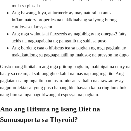
mula sa pinsala
Ang bawang, luya, at turmeric ay may natural na anti-
inflammatory properties na nakikinabang sa iyong buong
cardiovascular system
Ang mga walnuts at flaxseeds ay nagbibigay ng omega-3 fatty
acids na nagpapababa ng panganib ng sakit sa puso
Ang berdeng tsaa o hibiscus tea sa pagitan ng mga pagkain ay
makakatulong sa pagpapanatili ng malusog na presyon ng dugo
Gusto mong limitahan ang mga pritong pagkain, mabibigat na curry na
batay sa cream, at sobrang ghee kahit na masarap ang mga ito. Ang
pagtatamasa ng mga ito paminsan-minsan sa halip na araw-araw ay
nagpoprotekta sa iyong puso habang hinahayaan ka pa ring lumahok
nang buo sa mga pagdiriwang at espesyal na pagkain.
Ano ang Hitsura ng Isang Diet na
Sumusuporta sa Thyroid?