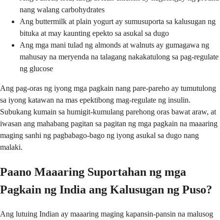
nang walang carbohydrates
Ang buttermilk at plain yogurt ay sumusuporta sa kalusugan ng
bituka at may kaunting epekto sa asukal sa dugo
Ang mga mani tulad ng almonds at walnuts ay gumagawa ng
mahusay na meryenda na talagang nakakatulong sa pag-regulate
ng glucose
Ang pag-oras ng iyong mga pagkain nang pare-pareho ay tumutulong
sa iyong katawan na mas epektibong mag-regulate ng insulin.
Subukang kumain sa humigit-kumulang parehong oras bawat araw, at
iwasan ang mahabang pagitan sa pagitan ng mga pagkain na maaaring
maging sanhi ng pagbabago-bago ng iyong asukal sa dugo nang
malaki.
Paano Maaaring Suportahan ng mga
Pagkain ng India ang Kalusugan ng Puso?
Ang lutuing Indian ay maaaring maging kapansin-pansin na malusog