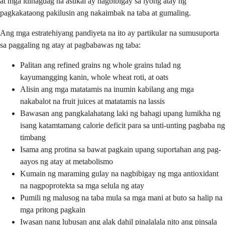
at mga idinagdag na asukal ay nagbibigay sa iyong atay ng
pagkakataong pakilusin ang nakaimbak na taba at gumaling.
Ang mga estratehiyang pandiyeta na ito ay partikular na sumusuporta
sa paggaling ng atay at pagbabawas ng taba:
Palitan ang refined grains ng whole grains tulad ng
kayumangging kanin, whole wheat roti, at oats
Alisin ang mga matatamis na inumin kabilang ang mga
nakabalot na fruit juices at matatamis na lassis
Bawasan ang pangkalahatang laki ng bahagi upang lumikha ng
isang katamtamang calorie deficit para sa unti-unting pagbaba ng
timbang
Isama ang protina sa bawat pagkain upang suportahan ang pag-
aayos ng atay at metabolismo
Kumain ng maraming gulay na nagbibigay ng mga antioxidant
na nagpoprotekta sa mga selula ng atay
Pumili ng malusog na taba mula sa mga mani at buto sa halip na
mga pritong pagkain
Iwasan nang lubusan ang alak dahil pinalalala nito ang pinsala