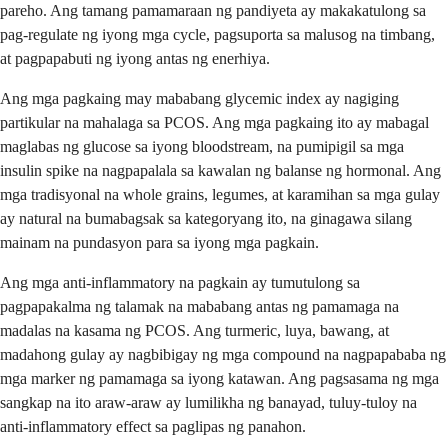
pareho. Ang tamang pamamaraan ng pandiyeta ay makakatulong sa
pag-regulate ng iyong mga cycle, pagsuporta sa malusog na timbang,
at pagpapabuti ng iyong antas ng enerhiya.
Ang mga pagkaing may mababang glycemic index ay nagiging
partikular na mahalaga sa PCOS. Ang mga pagkaing ito ay mabagal
maglabas ng glucose sa iyong bloodstream, na pumipigil sa mga
insulin spike na nagpapalala sa kawalan ng balanse ng hormonal. Ang
mga tradisyonal na whole grains, legumes, at karamihan sa mga gulay
ay natural na bumabagsak sa kategoryang ito, na ginagawa silang
mainam na pundasyon para sa iyong mga pagkain.
Ang mga anti-inflammatory na pagkain ay tumutulong sa
pagpapakalma ng talamak na mababang antas ng pamamaga na
madalas na kasama ng PCOS. Ang turmeric, luya, bawang, at
madahong gulay ay nagbibigay ng mga compound na nagpapababa ng
mga marker ng pamamaga sa iyong katawan. Ang pagsasama ng mga
sangkap na ito araw-araw ay lumilikha ng banayad, tuluy-tuloy na
anti-inflammatory effect sa paglipas ng panahon.