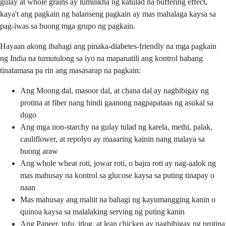
gulay at whole grains ay lumilikha ng katulad na buffering effect,
kaya't ang pagkain ng balanseng pagkain ay mas mahalaga kaysa sa
pag-iwas sa buong mga grupo ng pagkain.
Hayaan akong ibahagi ang pinaka-diabetes-friendly na mga pagkain
ng India na tumutulong sa iyo na mapanatili ang kontrol habang
tinatamasa pa rin ang masasarap na pagkain:
Ang Moong dal, masoor dal, at chana dal ay nagbibigay ng
protina at fiber nang hindi gaanong nagpapataas ng asukal sa
dugo
Ang mga non-starchy na gulay tulad ng karela, methi, palak,
cauliflower, at repolyo ay maaaring kainin nang malaya sa
buong araw
Ang whole wheat roti, jowar roti, o bajra roti ay nag-aalok ng
mas mahusay na kontrol sa glucose kaysa sa puting tinapay o
naan
Mas mahusay ang maliit na bahagi ng kayumangging kanin o
quinoa kaysa sa malalaking serving ng puting kanin
Ang Paneer, tofu, itlog, at lean chicken ay nagbibigay ng protina