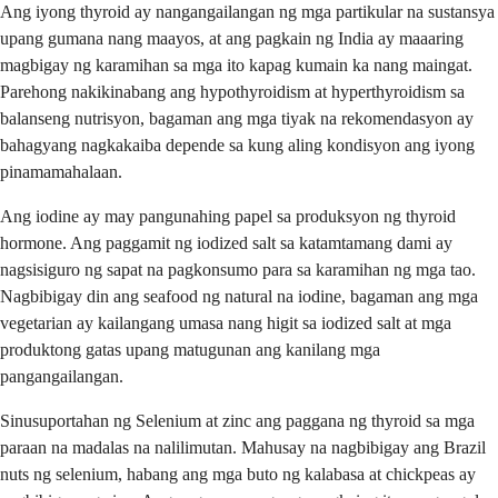
Ang iyong thyroid ay nangangailangan ng mga partikular na sustansya
upang gumana nang maayos, at ang pagkain ng India ay maaaring
magbigay ng karamihan sa mga ito kapag kumain ka nang maingat.
Parehong nakikinabang ang hypothyroidism at hyperthyroidism sa
balanseng nutrisyon, bagaman ang mga tiyak na rekomendasyon ay
bahagyang nagkakaiba depende sa kung aling kondisyon ang iyong
pinamamahalaan.
Ang iodine ay may pangunahing papel sa produksyon ng thyroid
hormone. Ang paggamit ng iodized salt sa katamtamang dami ay
nagsisiguro ng sapat na pagkonsumo para sa karamihan ng mga tao.
Nagbibigay din ang seafood ng natural na iodine, bagaman ang mga
vegetarian ay kailangang umasa nang higit sa iodized salt at mga
produktong gatas upang matugunan ang kanilang mga
pangangailangan.
Sinusuportahan ng Selenium at zinc ang paggana ng thyroid sa mga
paraan na madalas na nalilimutan. Mahusay na nagbibigay ang Brazil
nuts ng selenium, habang ang mga buto ng kalabasa at chickpeas ay