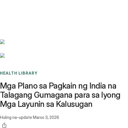
Benchmarks
Stories
FAQ
Sign up / Log in
HEALTH LIBRARY
Mga Plano sa Pagkain ng India na
Talagang Gumagana para sa Iyong
Mga Layunin sa Kalusugan
Huling na-update
Marso 3, 2026