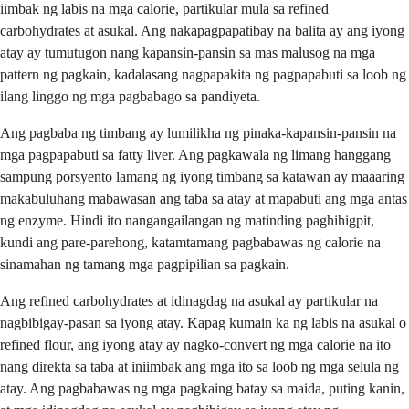
iimbak ng labis na mga calorie, partikular mula sa refined
carbohydrates at asukal. Ang nakapagpapatibay na balita ay ang iyong
atay ay tumutugon nang kapansin-pansin sa mas malusog na mga
pattern ng pagkain, kadalasang nagpapakita ng pagpapabuti sa loob ng
ilang linggo ng mga pagbabago sa pandiyeta.
Ang pagbaba ng timbang ay lumilikha ng pinaka-kapansin-pansin na
mga pagpapabuti sa fatty liver. Ang pagkawala ng limang hanggang
sampung porsyento lamang ng iyong timbang sa katawan ay maaaring
makabuluhang mabawasan ang taba sa atay at mapabuti ang mga antas
ng enzyme. Hindi ito nangangailangan ng matinding paghihigpit,
kundi ang pare-parehong, katamtamang pagbabawas ng calorie na
sinamahan ng tamang mga pagpipilian sa pagkain.
Ang refined carbohydrates at idinagdag na asukal ay partikular na
nagbibigay-pasan sa iyong atay. Kapag kumain ka ng labis na asukal o
refined flour, ang iyong atay ay nagko-convert ng mga calorie na ito
nang direkta sa taba at iniimbak ang mga ito sa loob ng mga selula ng
atay. Ang pagbabawas ng mga pagkaing batay sa maida, puting kanin,