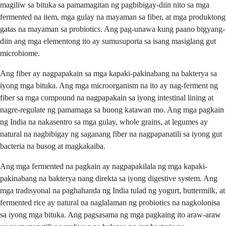
magiliw sa bituka sa pamamagitan ng pagbibigay-diin nito sa mga
fermented na item, mga gulay na mayaman sa fiber, at mga produktong
gatas na mayaman sa probiotics. Ang pag-unawa kung paano bigyang-
diin ang mga elementong ito ay sumusuporta sa isang masiglang gut
microbiome.
Ang fiber ay nagpapakain sa mga kapaki-pakinabang na bakterya sa
iyong mga bituka. Ang mga microorganism na ito ay nag-ferment ng
fiber sa mga compound na nagpapakain sa iyong intestinal lining at
nagre-regulate ng pamamaga sa buong katawan mo. Ang mga pagkain
ng India na nakasentro sa mga gulay, whole grains, at legumes ay
natural na nagbibigay ng saganang fiber na nagpapanatili sa iyong gut
bacteria na busog at magkakaiba.
Ang mga fermented na pagkain ay nagpapakilala ng mga kapaki-
pakinabang na bakterya nang direkta sa iyong digestive system. Ang
mga tradisyonal na paghahanda ng India tulad ng yogurt, buttermilk, at
fermented rice ay natural na naglalaman ng probiotics na nagkolonisa
sa iyong mga bituka. Ang pagsasama ng mga pagkaing ito araw-araw