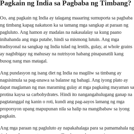
Pagkain ng India sa Pagbaba ng Timbang?
Oo, ang pagkain ng India ay talagang maaaring sumuporta sa pagbaba
ng timbang kapag nakatuon ka sa tamang mga sangkap at paraan ng
pagluluto. Ang hamon ay madalas na nakasalalay sa kung paano
inihahanda ang mga putahe, hindi sa mismong lutuin. Ang mga
tradisyonal na sangkap ng India tulad ng lentils, gulay, at whole grains
ay nagbibigay ng mahusay na nutrisyon habang pinapanatili kang
busog nang mas matagal.
Ang pundasyon ng isang diet ng India na magiliw sa timbang ay
nagsisimula sa pag-unawa sa balanse ng bahagi. Ang iyong plato ay
dapat maglaman ng mas maraming gulay at mga pagkaing mayaman sa
protina kaysa sa carbohydrates. Hindi ito nangangahulugang ganap na
pagtatanggal ng kanin o roti, kundi ang pag-aayos lamang ng mga
proporsyon upang mapupunan nila sa halip na mangibabaw sa iyong
pagkain.
Ang mga paraan ng pagluluto ay napakahalaga para sa pamamahala ng