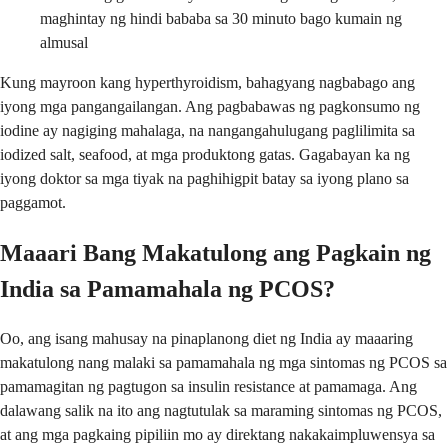
maghintay ng hindi bababa sa 30 minuto bago kumain ng
almusal
Kung mayroon kang hyperthyroidism, bahagyang nagbabago ang
iyong mga pangangailangan. Ang pagbabawas ng pagkonsumo ng
iodine ay nagiging mahalaga, na nangangahulugang paglilimita sa
iodized salt, seafood, at mga produktong gatas. Gagabayan ka ng
iyong doktor sa mga tiyak na paghihigpit batay sa iyong plano sa
paggamot.
Maaari Bang Makatulong ang Pagkain ng
India sa Pamamahala ng PCOS?
Oo, ang isang mahusay na pinaplanong diet ng India ay maaaring
makatulong nang malaki sa pamamahala ng mga sintomas ng PCOS sa
pamamagitan ng pagtugon sa insulin resistance at pamamaga. Ang
dalawang salik na ito ang nagtutulak sa maraming sintomas ng PCOS,
at ang mga pagkaing pipiliin mo ay direktang nakakaimpluwensya sa