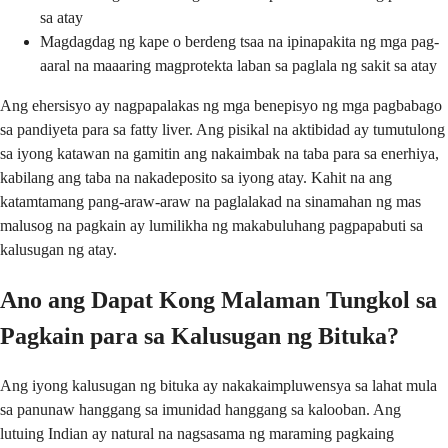
sa atay
Magdagdag ng kape o berdeng tsaa na ipinapakita ng mga pag-
aaral na maaaring magprotekta laban sa paglala ng sakit sa atay
Ang ehersisyo ay nagpapalakas ng mga benepisyo ng mga pagbabago
sa pandiyeta para sa fatty liver. Ang pisikal na aktibidad ay tumutulong
sa iyong katawan na gamitin ang nakaimbak na taba para sa enerhiya,
kabilang ang taba na nakadeposito sa iyong atay. Kahit na ang
katamtamang pang-araw-araw na paglalakad na sinamahan ng mas
malusog na pagkain ay lumilikha ng makabuluhang pagpapabuti sa
kalusugan ng atay.
Ano ang Dapat Kong Malaman Tungkol sa
Pagkain para sa Kalusugan ng Bituka?
Ang iyong kalusugan ng bituka ay nakakaimpluwensya sa lahat mula
sa panunaw hanggang sa imunidad hanggang sa kalooban. Ang
lutuing Indian ay natural na nagsasama ng maraming pagkaing