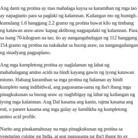
Ang dami ng protina ay mas mahalaga kaysa sa karamihan ng mga tao
ay napagtanto para sa paglaki ng kalamnan. Kailangan mo ng humigit-
kumulang 1.6 hanggang 2.2 gramo ng protina bawat kilo ng timbang
ng katawan araw-araw kapag aktibong nagpapalaki ng kalamnan. Para
sa isang 70-kilogram na tao, ito ay nangangahulugan ng 112 hanggang
154 gramo ng protina na nakakalat sa buong araw, na nangangailangan
ng sinadyang pagpaplano.
Ang mga kumpletong protina ay naglalaman ng lahat ng
mahahalagang amino acids na hindi kayang gawin ng iyong katawan
mismo. Habang karamihan sa mga protina ng halaman ay hindi
kumpleto nang indibidwal, ang pagsasama-sama ng iba't ibang mga
pinagkukunan sa buong araw ay nagbibigay ng lahat ng kailangan ng
iyong mga kalamnan. Ang Dal kasama ang kanin, rajma kasama ang
roti, o paneer kasama ang mga gulay ay lumilikha ng kumpletong
amino acid profile.
Narito ang pinakamahusay na mga pinagkukunan ng protina sa
vegetarian cuisine ng India, at ang pagsasama ng iba't ibang ito ay