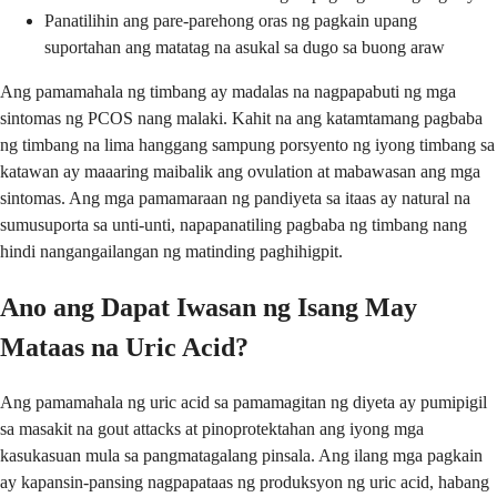
Panatilihin ang pare-parehong oras ng pagkain upang
suportahan ang matatag na asukal sa dugo sa buong araw
Ang pamamahala ng timbang ay madalas na nagpapabuti ng mga
sintomas ng PCOS nang malaki. Kahit na ang katamtamang pagbaba
ng timbang na lima hanggang sampung porsyento ng iyong timbang sa
katawan ay maaaring maibalik ang ovulation at mabawasan ang mga
sintomas. Ang mga pamamaraan ng pandiyeta sa itaas ay natural na
sumusuporta sa unti-unti, napapanatiling pagbaba ng timbang nang
hindi nangangailangan ng matinding paghihigpit.
Ano ang Dapat Iwasan ng Isang May
Mataas na Uric Acid?
Ang pamamahala ng uric acid sa pamamagitan ng diyeta ay pumipigil
sa masakit na gout attacks at pinoprotektahan ang iyong mga
kasukasuan mula sa pangmatagalang pinsala. Ang ilang mga pagkain
ay kapansin-pansing nagpapataas ng produksyon ng uric acid, habang