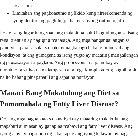
potassium
Limitahan ang pagkonsumo ng likido kung nirerekomenda ng
iyong doktor ang paghihigpit batay sa iyong output ng ihi
Ito ay isang lugar kung saan ang malapit na pakikipagtulungan sa isang
renal dietitian ay nagiging mahalaga. Ang mga pangangailangan sa
pandiyeta para sa sakit sa bato ay nagbabago habang umuusad ang
kondisyon, at ang gumagana sa isang yugto ay maaaring mangailangan
ng pagsasaayos sa paglaon. Ang propesyonal na patnubay ay
tumutulong sa iyo na malampasan ang mga kumplikadong paghihigpit
na ito habang pinapanatili ang sapat na nutrisyon.
Maaari Bang Makatulong ang Diet sa
Pamamahala ng Fatty Liver Disease?
Oo, ang mga pagbabago sa pandiyeta ay maaaring makabuluhang
mapabuti at minsan ay ganap na mabawi ang fatty liver disease. Ang
iyong atay ay nag-iipon ng taba kapag ang iyong katawan ay nag-