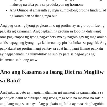
malusog na taba para sa produksyon ng hormone
Ang Quinoa at amaranth ay mga kumpletong protina hindi tulad
ng karamihan sa ibang mga butil
Ang pag-oras ng iyong pagkonsumo ng protina ay nag-o-optimize ng
paglaki ng kalamnan. Ang pagkain ng protina sa loob ng dalawang
oras pagkatapos ng iyong pag-eehersisyo ay nagbibigay ng mga amino
acids kapag ang iyong mga kalamnan ay pinaka-bukas sa paglaki. Ang
pagkakalat ng protina nang pantay sa apat hanggang limang pagkain
ay nagpapanatili ng tuluy-tuloy na suplay para sa pag-aayos ng
kalamnan sa buong araw.
Ano ang Kasama sa Isang Diet na Magiliw
sa Bato?
Ang sakit sa bato ay nangangailangan ng maingat na pamamahala sa
pandiyeta dahil nahihirapan ang iyong mga bato na maayos na salain
ang ilang mga sustansya. Ang pagkain ng India ay maaaring baguhin