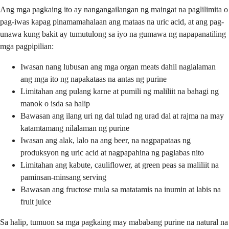
Ang mga pagkaing ito ay nangangailangan ng maingat na paglilimita o
pag-iwas kapag pinamamahalaan ang mataas na uric acid, at ang pag-
unawa kung bakit ay tumutulong sa iyo na gumawa ng napapanatiling
mga pagpipilian:
Iwasan nang lubusan ang mga organ meats dahil naglalaman
ang mga ito ng napakataas na antas ng purine
Limitahan ang pulang karne at pumili ng maliliit na bahagi ng
manok o isda sa halip
Bawasan ang ilang uri ng dal tulad ng urad dal at rajma na may
katamtamang nilalaman ng purine
Iwasan ang alak, lalo na ang beer, na nagpapataas ng
produksyon ng uric acid at nagpapahina ng paglabas nito
Limitahan ang kabute, cauliflower, at green peas sa maliliit na
paminsan-minsang serving
Bawasan ang fructose mula sa matatamis na inumin at labis na
fruit juice
Sa halip, tumuon sa mga pagkaing may mababang purine na natural na