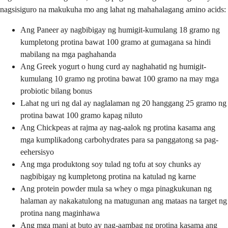
nagsisiguro na makukuha mo ang lahat ng mahahalagang amino acids:
Ang Paneer ay nagbibigay ng humigit-kumulang 18 gramo ng
kumpletong protina bawat 100 gramo at gumagana sa hindi
mabilang na mga paghahanda
Ang Greek yogurt o hung curd ay naghahatid ng humigit-
kumulang 10 gramo ng protina bawat 100 gramo na may mga
probiotic bilang bonus
Lahat ng uri ng dal ay naglalaman ng 20 hanggang 25 gramo ng
protina bawat 100 gramo kapag niluto
Ang Chickpeas at rajma ay nag-aalok ng protina kasama ang
mga kumplikadong carbohydrates para sa panggatong sa pag-
eehersisyo
Ang mga produktong soy tulad ng tofu at soy chunks ay
nagbibigay ng kumpletong protina na katulad ng karne
Ang protein powder mula sa whey o mga pinagkukunan ng
halaman ay nakakatulong na matugunan ang mataas na target ng
protina nang maginhawa
Ang mga mani at buto ay nag-aambag ng protina kasama ang