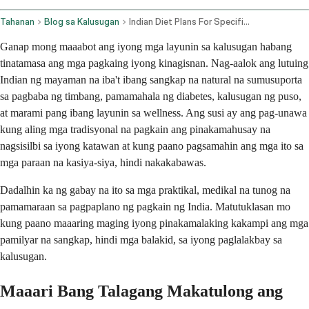
Tahanan
Blog sa Kalusugan
Indian Diet Plans For Specific Health Goals
Ganap mong maaabot ang iyong mga layunin sa kalusugan habang
tinatamasa ang mga pagkaing iyong kinagisnan. Nag-aalok ang lutuing
Indian ng mayaman na iba't ibang sangkap na natural na sumusuporta
sa pagbaba ng timbang, pamamahala ng diabetes, kalusugan ng puso,
at marami pang ibang layunin sa wellness. Ang susi ay ang pag-unawa
kung aling mga tradisyonal na pagkain ang pinakamahusay na
nagsisilbi sa iyong katawan at kung paano pagsamahin ang mga ito sa
mga paraan na kasiya-siya, hindi nakakabawas.
Dadalhin ka ng gabay na ito sa mga praktikal, medikal na tunog na
pamamaraan sa pagpaplano ng pagkain ng India. Matutuklasan mo
kung paano maaaring maging iyong pinakamalaking kakampi ang mga
pamilyar na sangkap, hindi mga balakid, sa iyong paglalakbay sa
kalusugan.
Maaari Bang Talagang Makatulong ang