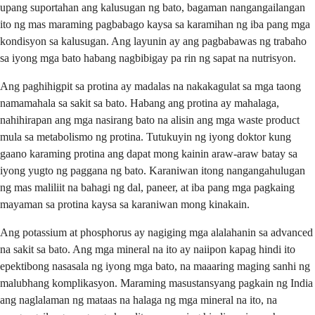
upang suportahan ang kalusugan ng bato, bagaman nangangailangan
ito ng mas maraming pagbabago kaysa sa karamihan ng iba pang mga
kondisyon sa kalusugan. Ang layunin ay ang pagbabawas ng trabaho
sa iyong mga bato habang nagbibigay pa rin ng sapat na nutrisyon.
Ang paghihigpit sa protina ay madalas na nakakagulat sa mga taong
namamahala sa sakit sa bato. Habang ang protina ay mahalaga,
nahihirapan ang mga nasirang bato na alisin ang mga waste product
mula sa metabolismo ng protina. Tutukuyin ng iyong doktor kung
gaano karaming protina ang dapat mong kainin araw-araw batay sa
iyong yugto ng paggana ng bato. Karaniwan itong nangangahulugan
ng mas maliliit na bahagi ng dal, paneer, at iba pang mga pagkaing
mayaman sa protina kaysa sa karaniwan mong kinakain.
Ang potassium at phosphorus ay nagiging mga alalahanin sa advanced
na sakit sa bato. Ang mga mineral na ito ay naiipon kapag hindi ito
epektibong nasasala ng iyong mga bato, na maaaring maging sanhi ng
malubhang komplikasyon. Maraming masustansyang pagkain ng India
ang naglalaman ng mataas na halaga ng mga mineral na ito, na