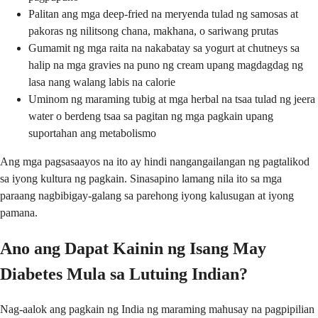
Palitan ang mga deep-fried na meryenda tulad ng samosas at
pakoras ng nilitsong chana, makhana, o sariwang prutas
Gumamit ng mga raita na nakabatay sa yogurt at chutneys sa
halip na mga gravies na puno ng cream upang magdagdag ng
lasa nang walang labis na calorie
Uminom ng maraming tubig at mga herbal na tsaa tulad ng jeera
water o berdeng tsaa sa pagitan ng mga pagkain upang
suportahan ang metabolismo
Ang mga pagsasaayos na ito ay hindi nangangailangan ng pagtalikod
sa iyong kultura ng pagkain. Sinasapino lamang nila ito sa mga
paraang nagbibigay-galang sa parehong iyong kalusugan at iyong
pamana.
Ano ang Dapat Kainin ng Isang May
Diabetes Mula sa Lutuing Indian?
Nag-aalok ang pagkain ng India ng maraming mahusay na pagpipilian