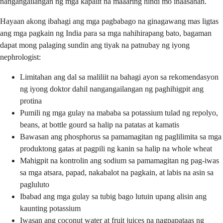
nangangailangan ng mga kapalit na maaaring hindi mo inaasahan.
Hayaan akong ibahagi ang mga pagbabago na ginagawang mas ligtas
ang mga pagkain ng India para sa mga nahihirapang bato, bagaman
dapat mong palaging sundin ang tiyak na patnubay ng iyong
nephrologist:
Limitahan ang dal sa maliliit na bahagi ayon sa rekomendasyon
ng iyong doktor dahil nangangailangan ng paghihigpit ang
protina
Pumili ng mga gulay na mababa sa potassium tulad ng repolyo,
beans, at bottle gourd sa halip na patatas at kamatis
Bawasan ang phosphorus sa pamamagitan ng paglilimita sa mga
produktong gatas at pagpili ng kanin sa halip na whole wheat
Mahigpit na kontrolin ang sodium sa pamamagitan ng pag-iwas
sa mga atsara, papad, nakabalot na pagkain, at labis na asin sa
pagluluto
Ibabad ang mga gulay sa tubig bago lutuin upang alisin ang
kaunting potassium
Iwasan ang coconut water at fruit juices na nagpapataas ng