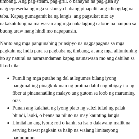
timbang. Ang pag-steam, pag-grill, o banayad na pag-gisa ay
nagpepreserba ng mga sustansya habang pinapaliit ang idinagdag na
taba. Kapag gumagamit ka ng langis, ang pagsukat nito ay
nakakatulong na maiwasan ang mga nakatagong calorie na naiipon sa
buong araw nang hindi mo napapansin.
Narito ang mga pangunahing prinsipyo na nagpapagana sa mga
pagkain ng India para sa pagbaba ng timbang, at ang mga alituntuning
ito ay natural na nararamdaman kapag naunawaan mo ang dahilan sa
likod nila:
Pumili ng mga putahe ng dal at legumes bilang iyong
pangunahing pinagkukunan ng protina dahil nagbibigay ito ng
fiber at pinananatiling malayo ang gutom sa loob ng maraming
oras
Punan ang kalahati ng iyong plato ng sabzi tulad ng palak,
bhindi, lauki, o beans na niluto na may kaunting langis
Limitahan ang iyong roti o kanin sa isa o dalawang maliit na
serving bawat pagkain sa halip na walang limitasyong
pagpupuno