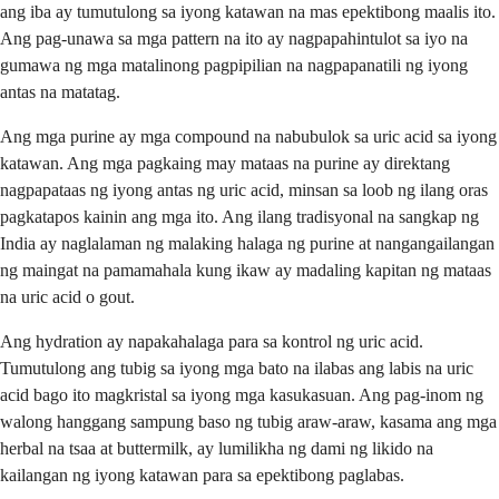
ang iba ay tumutulong sa iyong katawan na mas epektibong maalis ito.
Ang pag-unawa sa mga pattern na ito ay nagpapahintulot sa iyo na
gumawa ng mga matalinong pagpipilian na nagpapanatili ng iyong
antas na matatag.
Ang mga purine ay mga compound na nabubulok sa uric acid sa iyong
katawan. Ang mga pagkaing may mataas na purine ay direktang
nagpapataas ng iyong antas ng uric acid, minsan sa loob ng ilang oras
pagkatapos kainin ang mga ito. Ang ilang tradisyonal na sangkap ng
India ay naglalaman ng malaking halaga ng purine at nangangailangan
ng maingat na pamamahala kung ikaw ay madaling kapitan ng mataas
na uric acid o gout.
Ang hydration ay napakahalaga para sa kontrol ng uric acid.
Tumutulong ang tubig sa iyong mga bato na ilabas ang labis na uric
acid bago ito magkristal sa iyong mga kasukasuan. Ang pag-inom ng
walong hanggang sampung baso ng tubig araw-araw, kasama ang mga
herbal na tsaa at buttermilk, ay lumilikha ng dami ng likido na
kailangan ng iyong katawan para sa epektibong paglabas.