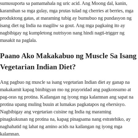
sumusuporta sa pamamahala ng uric acid. Ang Moong dal, kanin,
karamihan sa mga gulay, mga prutas tulad ng cherries at berries, mga
produktong gatas, at maraming tubig ay bumubuo ng pundasyon ng
isang diet ng India na magiliw sa gout. Ang mga pagkaing ito ay
nagbibigay ng kumpletong nutrisyon nang hindi nagti-trigger ng
masakit na paglala.
Paano Ako Makakabuo ng Muscle Sa Isang
Vegetarian Indian Diet?
Ang pagbuo ng muscle sa isang vegetarian Indian diet ay ganap na
makakamit kapag binibigyan mo ng prayoridad ang pagkonsumo at
pag-oras ng protina. Kailangan ng iyong mga kalamnan ang sapat na
protina upang muling buuin at lumakas pagkatapos ng ehersisyo.
Nagbibigay ang vegetarian cuisine ng India ng maraming
pinagkukunan ng protina na, kapag pinagsama nang estratehiko, ay
naghahatid ng lahat ng amino acids na kailangan ng iyong mga
kalamnan.