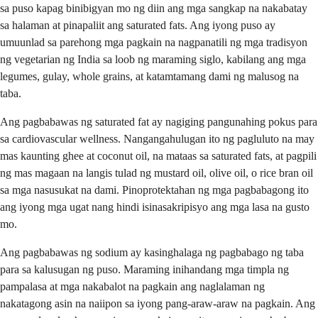
sa puso kapag binibigyan mo ng diin ang mga sangkap na nakabatay
sa halaman at pinapaliit ang saturated fats. Ang iyong puso ay
umuunlad sa parehong mga pagkain na nagpanatili ng mga tradisyon
ng vegetarian ng India sa loob ng maraming siglo, kabilang ang mga
legumes, gulay, whole grains, at katamtamang dami ng malusog na
taba.
Ang pagbabawas ng saturated fat ay nagiging pangunahing pokus para
sa cardiovascular wellness. Nangangahulugan ito ng pagluluto na may
mas kaunting ghee at coconut oil, na mataas sa saturated fats, at pagpili
ng mas magaan na langis tulad ng mustard oil, olive oil, o rice bran oil
sa mga nasusukat na dami. Pinoprotektahan ng mga pagbabagong ito
ang iyong mga ugat nang hindi isinasakripisyo ang mga lasa na gusto
mo.
Ang pagbabawas ng sodium ay kasinghalaga ng pagbabago ng taba
para sa kalusugan ng puso. Maraming inihandang mga timpla ng
pampalasa at mga nakabalot na pagkain ang naglalaman ng
nakatagong asin na naiipon sa iyong pang-araw-araw na pagkain. Ang