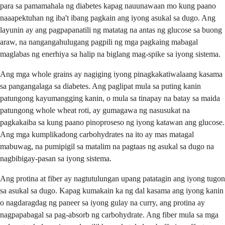
para sa pamamahala ng diabetes kapag nauunawaan mo kung paano
naaapektuhan ng iba't ibang pagkain ang iyong asukal sa dugo. Ang
layunin ay ang pagpapanatili ng matatag na antas ng glucose sa buong
araw, na nangangahulugang pagpili ng mga pagkaing mabagal
maglabas ng enerhiya sa halip na biglang mag-spike sa iyong sistema.
Ang mga whole grains ay nagiging iyong pinagkakatiwalaang kasama
sa pangangalaga sa diabetes. Ang paglipat mula sa puting kanin
patungong kayumangging kanin, o mula sa tinapay na batay sa maida
patungong whole wheat roti, ay gumagawa ng nasusukat na
pagkakaiba sa kung paano pinoproseso ng iyong katawan ang glucose.
Ang mga kumplikadong carbohydrates na ito ay mas matagal
mabuwag, na pumipigil sa matalim na pagtaas ng asukal sa dugo na
nagbibigay-pasan sa iyong sistema.
Ang protina at fiber ay nagtutulungan upang patatagin ang iyong tugon
sa asukal sa dugo. Kapag kumakain ka ng dal kasama ang iyong kanin
o nagdaragdag ng paneer sa iyong gulay na curry, ang protina ay
nagpapabagal sa pag-absorb ng carbohydrate. Ang fiber mula sa mga