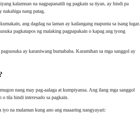
yang kalamnan na nagpapanatili ng pagkain sa tiyan, ay hindi pa
y nakahiga nang patag.
kumakain, ang dagdag na laman ay kailangang mapunta sa isang lugar.
gsusuka pagkatapos ng malaking pagpapakain o kapag ang iyong
ng pagsusuka ay karaniwang bumababa. Karamihan sa mga sanggol ay
?
 tumugon nang may pag-aalaga at kumpiyansa. Ang ilang mga sanggol
o tila hindi interesado sa pagkain.
a iyo na malaman kung ano ang maaaring nangyayari: