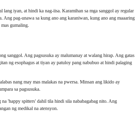
ang iyan, at hindi ka nag-iisa. Karamihan sa mga sanggol ay regular
awa. Ang pag-unawa sa kung ano ang karaniwan, kung ano ang maaaring
a mas gumaling.
yong sanggol. Ang pagsusuka ay malumanay at walang hirap. Ang gatas
tan ng esophagus at tiyan ay patuloy pang nabubuo at hindi palaging
palabas nang may mas malakas na pwersa. Minsan ang likido ay
umpara sa pagsusuka.
 'happy spitters' dahil tila hindi sila nababagabag nito. Ang
angan ng medikal na atensyon.