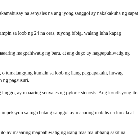
nakamahusay na senyales na ang iyong sanggol ay nakakakuha ng sapat
mpin sa loob ng 24 na oras, tuyong bibig, walang luha kapag
maaaring magpahiwatig ng bara, at ang dugo ay nagpapahiwatig ng
n, o tumatangging kumain sa loob ng ilang pagpapakain, huwag
n ng pagsusuri.
linggo, ay maaaring senyales ng pyloric stenosis. Ang kondisyong ito
a impeksyon sa mga batang sanggol ay maaaring mabilis na lumala at
a ito ay maaaring magpahiwatig ng isang mas malubhang sakit na