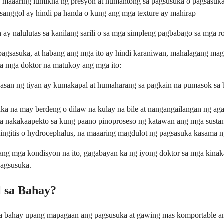
maaaring lumikha ng presyon at humantong sa pagsusuka o pagsasuk
 sanggol ay hindi pa handa o kung ang mga texture ay mahirap
y nalulutas sa kanilang sarili o sa mga simpleng pagbabago sa mga r
agsasuka, at habang ang mga ito ay hindi karaniwan, mahalagang mag
a mga doktor na matukoy ang mga ito:
basan ng tiyan ay kumakapal at humaharang sa pagkain na pumasok sa b
uka na may berdeng o dilaw na kulay na bile at nangangailangan ng ag
 na nakakaapekto sa kung paano pinoproseso ng katawan ang mga susta
ngitis o hydrocephalus, na maaaring magdulot ng pagsasuka kasama ng 
ang mga kondisyon na ito, gagabayan ka ng iyong doktor sa mga kina
pagsusuka.
 sa Bahay?
 bahay upang mapagaan ang pagsusuka at gawing mas komportable ang