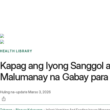
Benchmarks
Stories
FAQ
Sign up / Log in
HEALTH LIBRARY
Kapag ang Iyong Sanggol a
Malumanay na Gabay para
Huling na-update
Marso 3, 2026
Tahanan
Blog sa Kalusugan