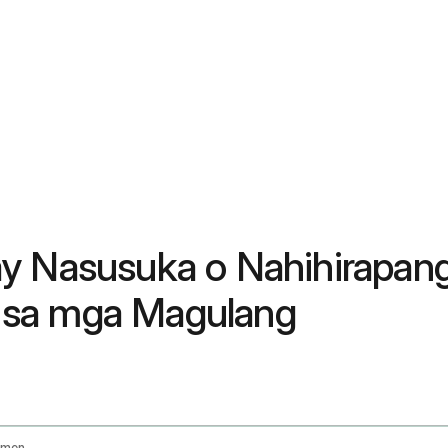
y Nasusuka o Nahihirapang
 sa mga Magulang
Infant Vomiting And Feeding Issues Management And When To Seek Help