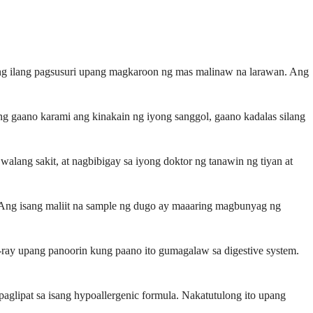
 ng ilang pagsusuri upang magkaroon ng mas malinaw na larawan. Ang
ng gaano karami ang kinakain ng iyong sanggol, gaano kadalas silang
walang sakit, at nagbibigay sa iyong doktor ng tanawin ng tiyan at
. Ang isang maliit na sample ng dugo ay maaaring magbunyag ng
X-ray upang panoorin kung paano ito gumagalaw sa digestive system.
aglipat sa isang hypoallergenic formula. Nakatutulong ito upang