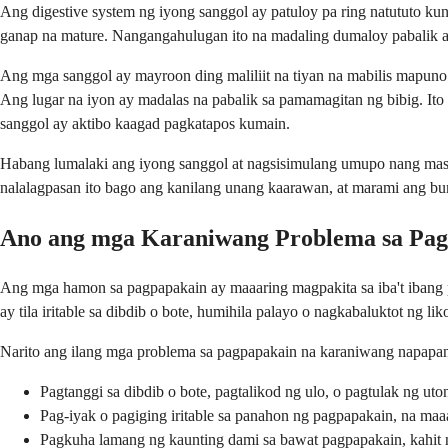
Ang digestive system ng iyong sanggol ay patuloy pa ring natututo ku
ganap na mature. Nangangahulugan ito na madaling dumaloy pabalik ang
Ang mga sanggol ay mayroon ding maliliit na tiyan na mabilis mapun
Ang lugar na iyon ay madalas na pabalik sa pamamagitan ng bibig. I
sanggol ay aktibo kaagad pagkatapos kumain.
Habang lumalaki ang iyong sanggol at nagsisimulang umupo nang mas
nalalagpasan ito bago ang kanilang unang kaarawan, at marami ang b
Ano ang mga Karaniwang Problema sa Pag
Ang mga hamon sa pagpapakain ay maaaring magpakita sa iba't ibang 
ay tila iritable sa dibdib o bote, humihila palayo o nagkabaluktot ng 
Narito ang ilang mga problema sa pagpapakain na karaniwang napapan
Pagtanggi sa dibdib o bote, pagtalikod ng ulo, o pagtulak ng uto
Pag-iyak o pagiging iritable sa panahon ng pagpapakain, na ma
Pagkuha lamang ng kaunting dami sa bawat pagpapakain, kahit n