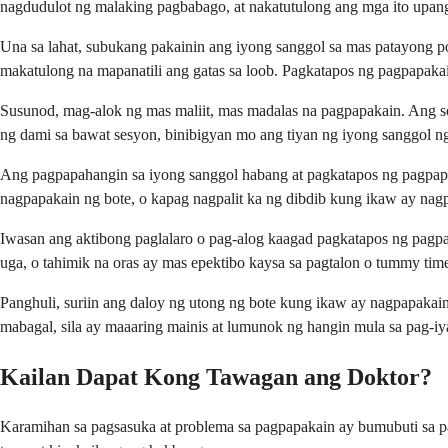
nagdudulot ng malaking pagbabago, at nakatutulong ang mga ito up
Una sa lahat, subukang pakainin ang iyong sanggol sa mas patayong
makatulong na mapanatili ang gatas sa loob. Pagkatapos ng pagpapakai
Susunod, mag-alok ng mas maliit, mas madalas na pagpapakain. Ang 
ng dami sa bawat sesyon, binibigyan mo ang tiyan ng iyong sanggol
Ang pagpapahangin sa iyong sanggol habang at pagkatapos ng pagpapa
nagpapakain ng bote, o kapag nagpalit ka ng dibdib kung ikaw ay na
Iwasan ang aktibong paglalaro o pag-alog kaagad pagkatapos ng pag
uga, o tahimik na oras ay mas epektibo kaysa sa pagtalon o tummy ti
Panghuli, suriin ang daloy ng utong ng bote kung ikaw ay nagpapaka
mabagal, sila ay maaaring mainis at lumunok ng hangin mula sa pag-iy
Kailan Dapat Kong Tawagan ang Doktor?
Karamihan sa pagsasuka at problema sa pagpapakain ay bumubuti sa p