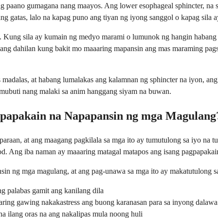
ng paano gumagana nang maayos. Ang lower esophageal sphincter, na si
 gatas, lalo na kapag puno ang tiyan ng iyong sanggol o kapag sila a
o. Kung sila ay kumain ng medyo marami o lumunok ng hangin habang 
to ang dahilan kung bakit mo maaaring mapansin ang mas maraming pa
 madalas, at habang lumalakas ang kalamnan ng sphincter na iyon, a
umubuti nang malaki sa anim hanggang siyam na buwan.
papakain na Napapansin ng mga Magulang
paraan, at ang maagang pagkilala sa mga ito ay tumutulong sa iyo na
likod. Ang iba naman ay maaaring matagal matapos ang isang pagpapakain 
sin ng mga magulang, at ang pag-unawa sa mga ito ay makatutulong s
ng palabas gamit ang kanilang dila
aaring gawing nakakastress ang buong karanasan para sa inyong dalawa
a ilang oras na ang nakalipas mula noong huli