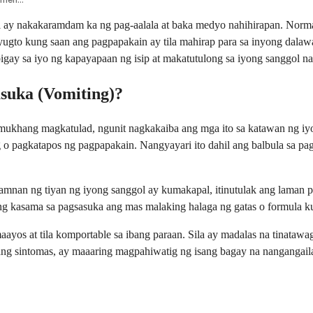
ay nakakaramdam ka ng pag-aalala at baka medyo nahihirapan. Normal l
yugto kung saan ang pagpapakain ay tila mahirap para sa inyong dal
igay sa iyo ng kapayapaan ng isip at makatutulong sa iyong sanggol n
suka (Vomiting)?
gmukhang magkatulad, ngunit nagkakaiba ang mga ito sa katawan ng i
o pagkatapos ng pagpapakain. Nangyayari ito dahil ang balbula sa pagi
amnan ng tiyan ng iyong sanggol ay kumakapal, itinutulak ang laman 
ng kasama sa pagsasuka ang mas malaking halaga ng gatas o formula k
s at tila komportable sa ibang paraan. Sila ay madalas na tinatawag na
ang sintomas, ay maaaring magpahiwatig ng isang bagay na nangangail