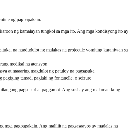
a
outine ng pagpapakain.
karoon ng kamalayan tungkol sa mga ito. Ang mga kondisyong ito ay
ituka, na nagdudulot ng malakas na projectile vomiting karaniwan sa
arang medikal na atensyon
nsya at maaaring magdulot ng patuloy na pagsasuka
pagiging tamad, paglaki ng fontanelle, o seizure
kailangang pagsusuri at paggamot. Ang susi ay ang malaman kung
 mga pagpapakain. Ang maliliit na pagsasaayos ay madalas na