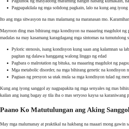
Paglunok ng masyadong maraming hangin habang kumakain, na 
Pagpapakilala ng mga solidong pagkain, lalo na kung ang iyong
Ito ang mga sitwasyon na mas malamang na maranasan mo. Karamihan a
Mayroon ding mas bihirang mga kondisyon na maaaring magdulot ng p
madalas na may kasamang karagdagang mga sintomas na tumutulong s
Pyloric stenosis, isang kondisyon kung saan ang kalamnan sa la
pagitan ng dalawa hanggang walong linggo ng edad
Pagbara o malrotation ng bituka, na maaaring magdulot ng pags
Mga metabolic disorder, na mga bihirang genetic na kondisyon
Pagtaas ng presyon sa utak mula sa mga kondisyon tulad ng meni
Kung ang iyong sanggol ay nagpapakita ng mga senyales ng mas bihir
kailan ang isang bagay ay tila iba o mas seryoso kaysa sa karaniwang 
Paano Ko Matutulungan ang Aking Sanggol
May mga malumanay at praktikal na hakbang na maaari mong gawin sa