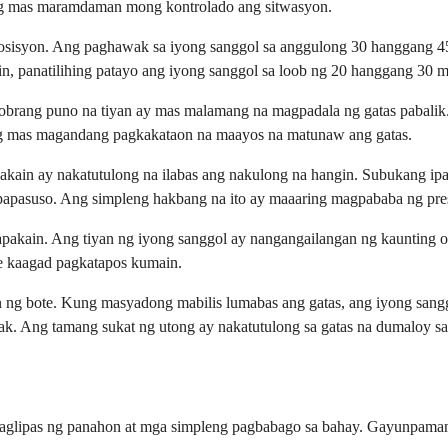
ang mas maramdaman mong kontrolado ang sitwasyon.
 posisyon. Ang paghawak sa iyong sanggol sa anggulong 30 hanggang 
n, panatilihing patayo ang iyong sanggol sa loob ng 20 hanggang 30 mi
sobrang puno na tiyan ay mas malamang na magpadala ng gatas pabal
 ng mas magandang pagkakataon na maayos na matunaw ang gatas.
kain ay nakatutulong na ilabas ang nakulong na hangin. Subukang ip
gpapasuso. Ang simpleng hakbang na ito ay maaaring magpababa ng pre
papakain. Ang tiyan ng iyong sanggol ay nangangailangan ng kaunti
me kaagad pagkatapos kumain.
in ng bote. Kung masyadong mabilis lumabas ang gatas, ang iyong sa
ak. Ang tamang sukat ng utong ay nakatutulong sa gatas na dumaloy sa
aglipas ng panahon at mga simpleng pagbabago sa bahay. Gayunpaman,