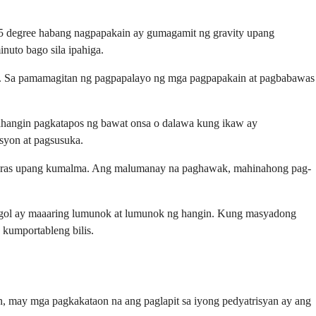
45 degree habang nagpapakain ay gumagamit ng gravity upang
nuto bago sila ipahiga.
ik. Sa pamamagitan ng pagpapalayo ng mga pagpapakain at pagbabawas
ahangin pagkatapos ng bawat onsa o dalawa kung ikaw ay
syon at pagsusuka.
ng oras upang kumalma. Ang malumanay na paghawak, mahinahong pag-
nggol ay maaaring lumunok at lumunok ng hangin. Kung masyadong
 kumportableng bilis.
 may mga pagkakataon na ang paglapit sa iyong pedyatrisyan ay ang