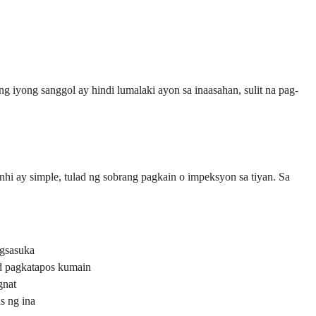
 iyong sanggol ay hindi lumalaki ayon sa inaasahan, sulit na pag-
i ay simple, tulad ng sobrang pagkain o impeksyon sa tiyan. Sa
agsasuka
ad pagkatapos kumain
gnat
s ng ina