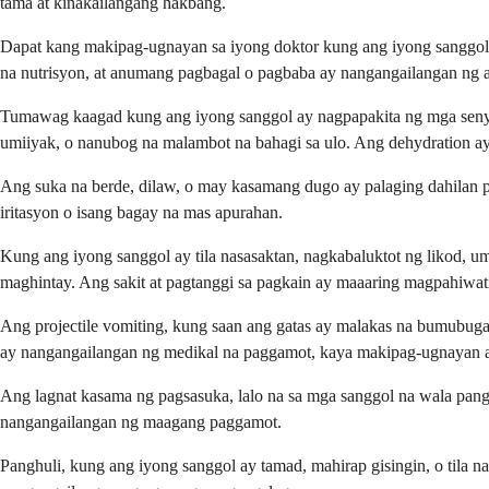
tama at kinakailangang hakbang.
Dapat kang makipag-ugnayan sa iyong doktor kung ang iyong sanggol 
na nutrisyon, at anumang pagbagal o pagbaba ay nangangailangan ng 
Tumawag kaagad kung ang iyong sanggol ay nagpapakita ng mga senyale
umiiyak, o nanubog na malambot na bahagi sa ulo. Ang dehydration a
Ang suka na berde, dilaw, o may kasamang dugo ay palaging dahilan 
iritasyon o isang bagay na mas apurahan.
Kung ang iyong sanggol ay tila nasasaktan, nagkabaluktot ng likod,
maghintay. Ang sakit at pagtanggi sa pagkain ay maaaring magpahiwat
Ang projectile vomiting, kung saan ang gatas ay malakas na bumubuga 
ay nangangailangan ng medikal na paggamot, kaya makipag-ugnayan a
Ang lagnat kasama ng pagsasuka, lalo na sa mga sanggol na wala pang
nangangailangan ng maagang paggamot.
Panghuli, kung ang iyong sanggol ay tamad, mahirap gisingin, o tila