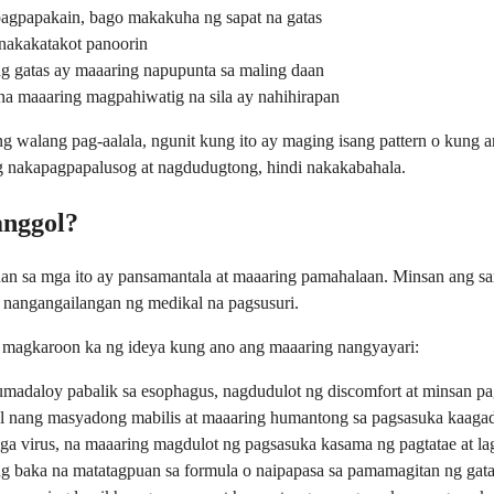
pagpapakain, bago makakuha ng sapat na gatas
 nakakatakot panoorin
g gatas ay maaaring napupunta sa maling daan
na maaaring magpahiwatig na sila ay nahihirapan
alang pag-aalala, ngunit kung ito ay maging isang pattern o kung ang
ng nakapagpapalusog at nagdudugtong, hindi nakakabahala.
anggol?
n sa mga ito ay pansamantala at maaaring pamahalaan. Minsan ang sanh
 nangangailangan ng medikal na pagsusuri.
magkaroon ka ng ideya kung ano ang maaaring nangyayari:
dumadaloy pabalik sa esophagus, nagdudulot ng discomfort at minsan p
gol nang masyadong mabilis at maaaring humantong sa pagsasuka kaag
mga virus, na maaaring magdulot ng pagsasuka kasama ng pagtatae at la
as ng baka na matatagpuan sa formula o naipapasa sa pamamagitan ng gata