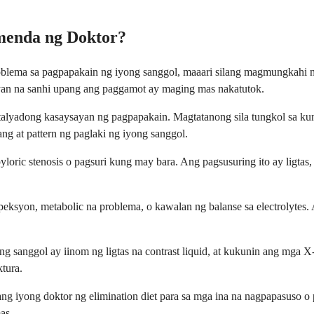
menda ng Doktor?
roblema sa pagpapakain ng iyong sanggol, maaari silang magmungkahi
yan na sanhi upang ang paggamot ay maging mas nakatutok.
detalyadong kasaysayan ng pagpapakain. Magtatanong sila tungkol sa ku
ang at pattern ng paglaki ng iyong sanggol.
oric stenosis o pagsuri kung may bara. Ang pagsusuring ito ay ligtas, 
eksyon, metabolic na problema, o kawalan ng balanse sa electrolytes
ng sanggol ay iinom ng ligtas na contrast liquid, at kukunin ang mga 
ktura.
 iyong doktor ng elimination diet para sa mga ina na nagpapasuso o p
as.