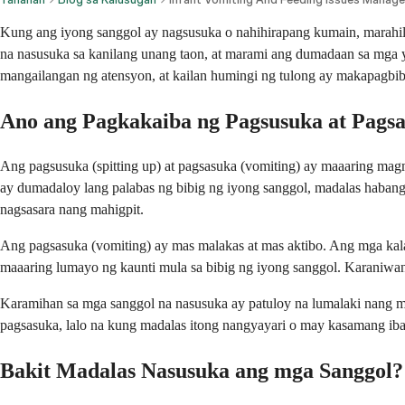
Kung ang iyong sanggol ay nagsusuka o nahihirapang kumain, marahil 
na nasusuka sa kanilang unang taon, at marami ang dumadaan sa mga 
mangailangan ng atensyon, at kailan humingi ng tulong ay makapagbib
Ano ang Pagkakaiba ng Pagsusuka at Pagsa
Ang pagsusuka (spitting up) at pagsasuka (vomiting) ay maaaring ma
ay dumadaloy lang palabas ng bibig ng iyong sanggol, madalas habang 
nagsasara nang mahigpit.
Ang pagsasuka (vomiting) ay mas malakas at mas aktibo. Ang mga kal
maaaring lumayo ng kaunti mula sa bibig ng iyong sanggol. Karaniwa
Karamihan sa mga sanggol na nasusuka ay patuloy na lumalaki nang maayo
pagsasuka, lalo na kung madalas itong nangyayari o may kasamang ib
Bakit Madalas Nasusuka ang mga Sanggol?