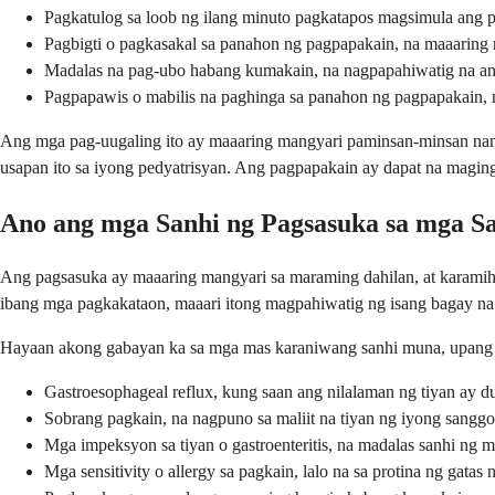
Pagkatulog sa loob ng ilang minuto pagkatapos magsimula ang 
Pagbigti o pagkasakal sa panahon ng pagpapakain, na maaaring
Madalas na pag-ubo habang kumakain, na nagpapahiwatig na an
Pagpapawis o mabilis na paghinga sa panahon ng pagpapakain, 
Ang mga pag-uugaling ito ay maaaring mangyari paminsan-minsan nang w
usapan ito sa iyong pedyatrisyan. Ang pagpapakain ay dapat na magi
Ano ang mga Sanhi ng Pagsasuka sa mga S
Ang pagsasuka ay maaaring mangyari sa maraming dahilan, at karamiha
ibang mga pagkakataon, maaari itong magpahiwatig ng isang bagay na
Hayaan akong gabayan ka sa mga mas karaniwang sanhi muna, upang 
Gastroesophageal reflux, kung saan ang nilalaman ng tiyan ay 
Sobrang pagkain, na nagpuno sa maliit na tiyan ng iyong sang
Mga impeksyon sa tiyan o gastroenteritis, na madalas sanhi ng 
Mga sensitivity o allergy sa pagkain, lalo na sa protina ng gat