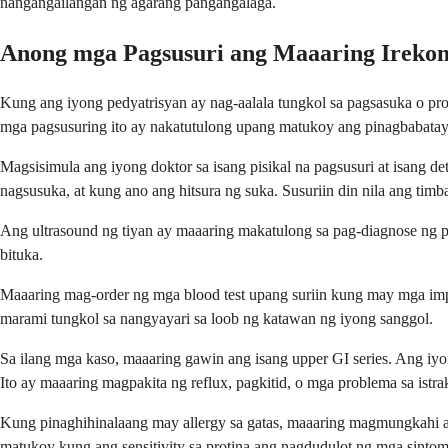
nangangailangan ng agarang pangangalaga.
Anong mga Pagsusuri ang Maaaring Ireko
Kung ang iyong pedyatrisyan ay nag-aalala tungkol sa pagsasuka o p
mga pagsusuring ito ay nakatutulong upang matukoy ang pinagbabata
Magsisimula ang iyong doktor sa isang pisikal na pagsusuri at isang 
nagsusuka, at kung ano ang hitsura ng suka. Susuriin din nila ang timb
Ang ultrasound ng tiyan ay maaaring makatulong sa pag-diagnose ng pyl
bituka.
Maaaring mag-order ng mga blood test upang suriin kung may mga imp
marami tungkol sa nangyayari sa loob ng katawan ng iyong sanggol.
Sa ilang mga kaso, maaaring gawin ang isang upper GI series. Ang iyo
Ito ay maaaring magpakita ng reflux, pagkitid, o mga problema sa istra
Kung pinaghihinalaang may allergy sa gatas, maaaring magmungkahi ang
matukoy kung ang sensitivity sa protina ang nagdudulot ng mga sintom