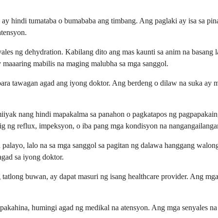
ay hindi tumataba o bumababa ang timbang. Ang paglaki ay isa sa pi
atensyon.
s ng dehydration. Kabilang dito ang mas kaunti sa anim na basang la
y maaaring mabilis na maging malubha sa mga sanggol.
para tawagan agad ang iyong doktor. Ang berdeng o dilaw na suka ay 
 umiiyak nang hindi mapakalma sa panahon o pagkatapos ng pagpapakai
ig ng reflux, impeksyon, o iba pang mga kondisyon na nangangailanga
palayo, lalo na sa mga sanggol sa pagitan ng dalawa hanggang walong 
gad sa iyong doktor.
 tatlong buwan, ay dapat masuri ng isang healthcare provider. Ang mg
 napakahina, humingi agad ng medikal na atensyon. Ang mga senyales n