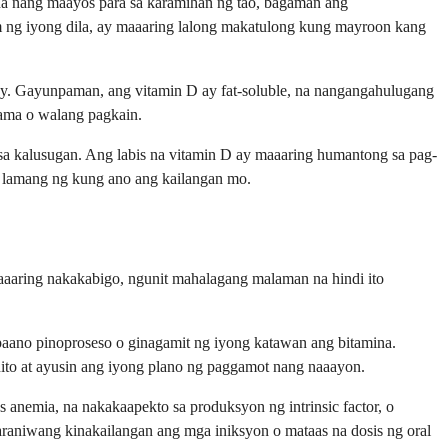
a nang maayos para sa karamihan ng tao, bagaman ang
lim ng iyong dila, ay maaaring lalong makatulong kung mayroon kang
y. Gayunpaman, ang vitamin D ay fat-soluble, na nangangahulugang
sama o walang pagkain.
a kalusugan. Ang labis na vitamin D ay maaaring humantong sa pag-
m lamang ng kung ano ang kailangan mo.
maaaring nakakabigo, ngunit mahalagang malaman na hindi ito
 paano pinoproseso o ginagamit ng iyong katawan ang bitamina.
to at ayusin ang iyong plano ng paggamot nang naaayon.
anemia, na nakakaapekto sa produksyon ng intrinsic factor, o
araniwang kinakailangan ang mga iniksyon o mataas na dosis ng oral