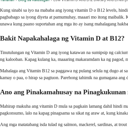
Kung sinabi sa iyo na mababa ang iyong vitamin D o B12 levels, hindi
pagbabago sa iyong diyeta at pamumuhay, maaari mo itong maibalik. K
unawa kung paano suportahan ang mga ito ay isang mahalagang hakb
Bakit Napakahalaga ng Vitamin D at B12?
Tinutulungan ng Vitamin D ang iyong katawan na sumipsip ng calcium,
ng kalooban. Kapag kulang ka, maaaring makaramdam ka ng pagod, m
Mahalaga ang Vitamin B12 sa paggawa ng pulang selula ng dugo at s
kamay o paa, o hirap sa pagtuon. Parehong tahimik na gumagana ang 
Ano ang Pinakamahusay na Pinagkukunan n
Mahirap makuha ang vitamin D mula sa pagkain lamang dahil hindi m
pagkonsumo, lalo na kapag pinagsama sa sikat ng araw at, kung kinak
Ang mga matatabang isda tulad ng salmon, mackerel, sardinas, at tro