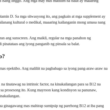
 sa isang linggo. Ang mga may mas madilim na balat ay maaaring
itamin D. Sa mga sitwasyong ito, ang pagkain at mga supplement ay
ilanang kultural o medikal, maaaring kailanganin mong umasa nang
ran ang sunscreen. Ang maikli, regular na mga panahon ng
pinatataas ang iyong panganib ng pinsala sa balat.
o?
 mas epektibo. Ang maliliit na pagbabago sa iyong pang-araw-araw na
 tinatawag na intrinsic factor, na kinakailangan para sa B12 na
ala sa prosesong ito. Kung mayroon kang kondisyon sa panunaw,
inakailangan.
a, na ginagawang mas mahirap sumipsip ng parehong B12 at iba pang