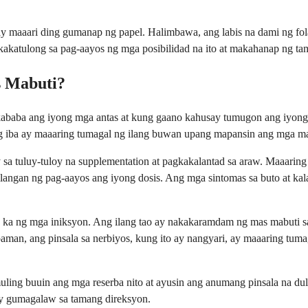
ay maaari ding gumanap ng papel. Halimbawa, ang labis na dami ng fol
katulong sa pag-aayos ng mga posibilidad na ito at makahanap ng ta
 Mabuti?
o kababa ang iyong mga antas at kung gaano kahusay tumugon ang iyo
 ang iba ay maaaring tumagal ng ilang buwan upang mapansin ang mga
sa tuluy-tuloy na supplementation at pagkakalantad sa araw. Maaaring
angan ng pag-aayos ang iyong dosis. Ang mga sintomas sa buto at ka
 ka ng mga iniksyon. Ang ilang tao ay nakakaramdam ng mas mabuti sa 
an, ang pinsala sa nerbiyos, kung ito ay nangyari, ay maaaring tumag
ing buuin ang mga reserba nito at ayusin ang anumang pinsala na dul
ay gumagalaw sa tamang direksyon.