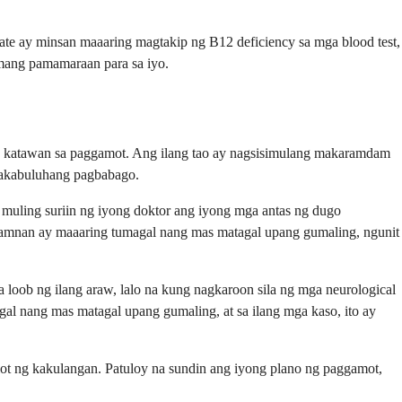
ate ay minsan maaaring magtakip ng B12 deficiency sa mga blood test,
mang pamamaraan para sa iyo.
ng katawan sa paggamot. Ang ilang tao ay nagsisimulang makaramdam
 makabuluhang pagbabago.
 muling suriin ng iyong doktor ang iyong mga antas ng dugo
lamnan ay maaaring tumagal nang mas matagal upang gumaling, ngunit
loob ng ilang araw, lalo na kung nagkaroon sila ng mga neurological
al nang mas matagal upang gumaling, at sa ilang mga kaso, ito ay
ot ng kakulangan. Patuloy na sundin ang iyong plano ng paggamot,