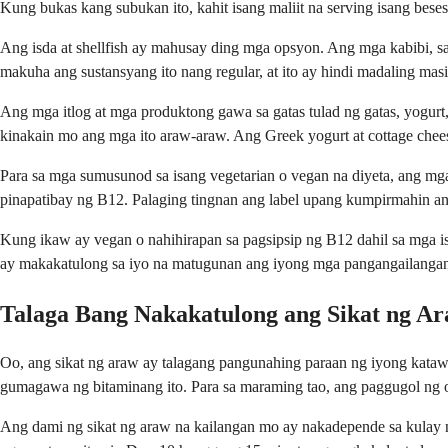
Kung bukas kang subukan ito, kahit isang maliit na serving isang bese
Ang isda at shellfish ay mahusay ding mga opsyon. Ang mga kabibi, sa
makuha ang sustansyang ito nang regular, at ito ay hindi madaling masi
Ang mga itlog at mga produktong gawa sa gatas tulad ng gatas, yogurt
kinakain mo ang mga ito araw-araw. Ang Greek yogurt at cottage chees
Para sa mga sumusunod sa isang vegetarian o vegan na diyeta, ang mga for
pinapatibay ng B12. Palaging tingnan ang label upang kumpirmahin an
Kung ikaw ay vegan o nahihirapan sa pagsipsip ng B12 dahil sa mga is
ay makakatulong sa iyo na matugunan ang iyong mga pangangailangan 
Talaga Bang Nakakatulong ang Sikat ng Ar
Oo, ang sikat ng araw ay talagang pangunahing paraan ng iyong katawa
gumagawa ng bitaminang ito. Para sa maraming tao, ang paggugol ng or
Ang dami ng sikat ng araw na kailangan mo ay nakadepende sa kulay 