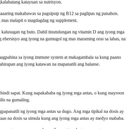
alahatang katayuan sa nutrisyon.
 maaaring makabawas sa pagsipsip ng B12 sa paglipas ng panahon.
ng mas malapit o magdagdag ng supplement.
 sa kalusugan ng buto. Dahil tinutulungan ng vitamin D ang iyong mga
 ng ehersisyo ang iyong na gumugol ng mas maraming oras sa labas, na
g magpahina sa iyong immune system at makagambala sa kung paano
ahirapan ang iyong katawan na mapanatili ang balanse.
hindi sapat. Kung napakababa ng iyong mga antas, o kung mayroon
lis na gumaling.
apanatili ng iyong mga antas sa dugo. Ang mga tipikal na dosis ay
taas na dosis sa simula kung ang iyong mga antas ay medyo mababa.