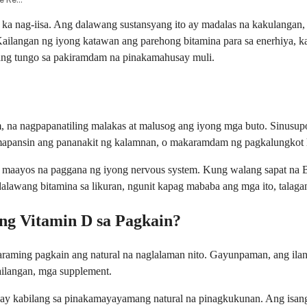
 ka nag-iisa. Ang dalawang sustansyang ito ay madalas na kakulangan,
ailangan ng iyong katawan ang parehong bitamina para sa enerhiya, ka
ang tungo sa pakiramdam na pinakamahusay muli.
 na nagpapanatiling malakas at malusog ang iyong mga buto. Sinusupo
apansin ang pananakit ng kalamnan, o makaramdam ng pagkalungkot h
a maayos na paggana ng iyong nervous system. Kung walang sapat na 
dalawang bitamina sa likuran, ngunit kapag mababa ang mga ito, tala
g Vitamin D sa Pagkain?
araming pagkain ang natural na naglalaman nito. Gayunpaman, ang il
ailangan, mga supplement.
ut ay kabilang sa pinakamayayamang natural na pinagkukunan. Ang isa