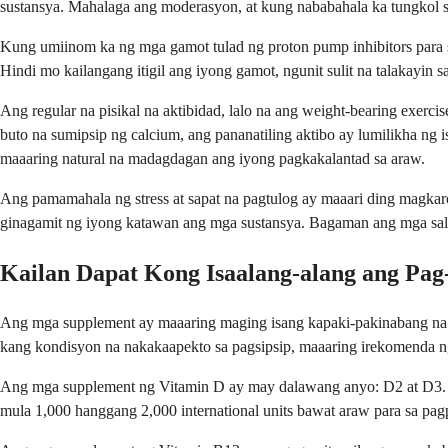
sustansya. Mahalaga ang moderasyon, at kung nababahala ka tungkol 
Kung umiinom ka ng mga gamot tulad ng proton pump inhibitors para s
Hindi mo kailangang itigil ang iyong gamot, ngunit sulit na talakay
Ang regular na pisikal na aktibidad, lalo na ang weight-bearing exerci
buto na sumipsip ng calcium, ang pananatiling aktibo ay lumilikha ng 
maaaring natural na madagdagan ang iyong pagkakalantad sa araw.
Ang pamamahala ng stress at sapat na pagtulog ay maaari ding magka
ginagamit ng iyong katawan ang mga sustansya. Bagaman ang mga salik
Kailan Dapat Kong Isaalang-alang ang Pa
Ang mga supplement ay maaaring maging isang kapaki-pakinabang na
kang kondisyon na nakakaapekto sa pagsipsip, maaaring irekomenda n
Ang mga supplement ng Vitamin D ay may dalawang anyo: D2 at D3. An
mula 1,000 hanggang 2,000 international units bawat araw para sa pa