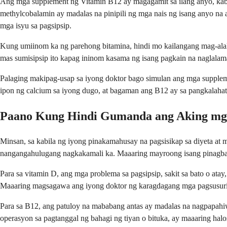
Ang mga supplement ng Vitamin B12 ay magagamit sa ilang anyo, kab
methylcobalamin ay madalas na pinipili ng mga nais ng isang anyo na 
mga isyu sa pagsipsip.
Kung umiinom ka ng parehong bitamina, hindi mo kailangang mag-ala
mas sumisipsip ito kapag ininom kasama ng isang pagkain na naglalam
Palaging makipag-usap sa iyong doktor bago simulan ang mga supplem
ipon ng calcium sa iyong dugo, at bagaman ang B12 ay sa pangkalahat
Paano Kung Hindi Gumanda ang Aking mg
Minsan, sa kabila ng iyong pinakamahusay na pagsisikap sa diyeta at
nangangahulugang nagkakamali ka. Maaaring mayroong isang pinagbab
Para sa vitamin D, ang mga problema sa pagsipsip, sakit sa bato o at
Maaaring magsagawa ang iyong doktor ng karagdagang mga pagsusuri 
Para sa B12, ang patuloy na mababang antas ay madalas na nagpapahiwa
operasyon sa pagtanggal ng bahagi ng tiyan o bituka, ay maaaring hal