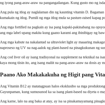
ng iyong pang-araw-araw na pangangailangan. Kung gusto mo ng isda, 
Ang pula ng itlog ay naglalaman din ng kaunting vitamin D. Bagaman
kumakain ng itlog. Pumili ng mga itlog mula sa pasture-raised kapag 
Ang mga fortified na pagkain ay isa pang kapaki-pakinabang na opsyon.
ang mga label upang makita kung gaano karami ang ibinibigay ng bawat
Ang mga kabute na nakalantad sa ultraviolet light ay maaaring makag
naproseso ng UV na nag-aalok ng plant-based na pinagkukunan ng susta
Ang cod liver oil ay isang tradisyonal na supplement na teknikal na i
kaya mong tiisin ito, ang isang maliit na pang-araw-araw na dosis ay
Paano Ako Makakakuha ng Higit pang Vita
Ang Vitamin B12 ay matatagpuan halos eksklusibo sa mga produktong 
Gayunpaman, kung sumusunod ka sa isang plant-based na diyeta o ma
Ang karne, lalo na ang baka at atay, ay isa sa pinakamayamang pinagk