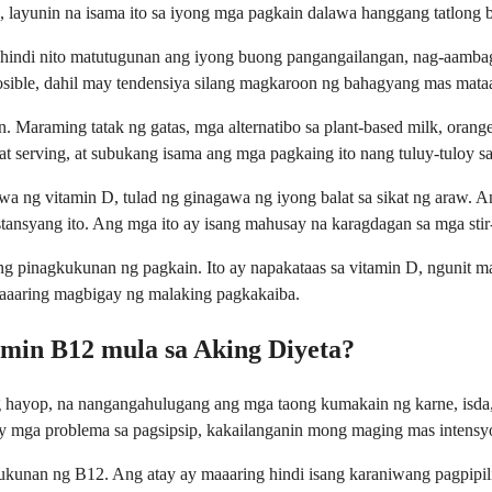
layunin na isama ito sa iyong mga pagkain dalawa hanggang tatlong be
 hindi nito matutugunan ang iyong buong pangangailangan, nag-aambag
posible, dahil may tendensiya silang magkaroon ng bahagyang mas mataa
 Maraming tatak ng gatas, mga alternatibo sa plant-based milk, orange
 serving, at subukang isama ang mga pagkaing ito nang tuluy-tuloy sa
awa ng vitamin D, tulad ng ginagawa ng iyong balat sa sikat ng araw.
nsyang ito. Ang mga ito ay isang mahusay na karagdagan sa mga stir-f
sang pinagkukunan ng pagkain. Ito ay napakataas sa vitamin D, ngunit m
 maaaring magbigay ng malaking pagkakaiba.
min B12 mula sa Aking Diyeta?
hayop, na nangangahulugang ang mga taong kumakain ng karne, isda, 
y mga problema sa pagsipsip, kakailanganin mong maging mas intensy
ukunan ng B12. Ang atay ay maaaring hindi isang karaniwang pagpipili