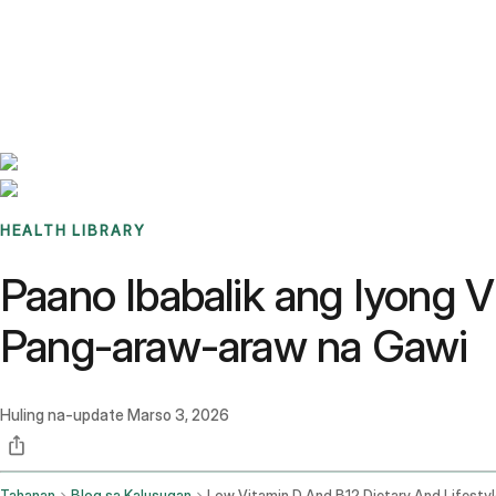
Benchmarks
Stories
FAQ
Sign up / Log in
HEALTH LIBRARY
Paano Ibabalik ang Iyong 
Pang-araw-araw na Gawi
Huling na-update
Marso 3, 2026
Tahanan
Blog sa Kalusugan