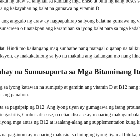
kat ng araw sa tanghali sa kanilang mga braso at binti ng ilang beses
a ng kakayahan ng balat na gumawa ng vitamin D.
, ang anggulo ng araw ay nagpapahirap sa iyong balat na gumawa ng v
nscreen o tinatakpan ang karamihan sa iyong balat para sa mga kadah
at. Hindi mo kailangang mag-sunbathe nang matagal o ganap na taliku
ksyon, ay makakatulong sa iyo na makuha ang kailangan mo nang hindi 
ay na Sumusuporta sa Mga Bitaminang It
ong sa iyong katawan na sumipsip at gamitin ang vitamin D at B12 nang
as ng panahon.
sa pagsipsip ng B12. Ang iyong tiyan ay gumagawa ng isang protina na
hic gastritis, Crohn's disease, o celiac disease ay maaaring makagamb
iyong mga antas ng B12 at isaalang-alang ang supplementation kung k
s na pag-inom ay maaaring makasira sa lining ng iyong tiyan at bituk