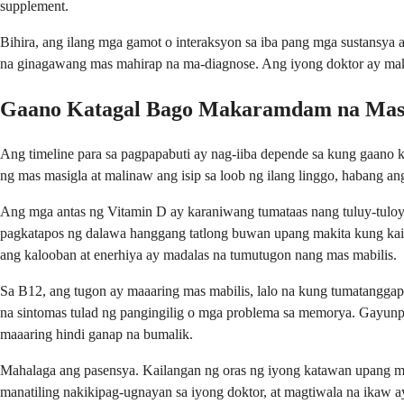
supplement.
Bihira, ang ilang mga gamot o interaksyon sa iba pang mga sustansya 
na ginagawang mas mahirap na ma-diagnose. Ang iyong doktor ay maka
Gaano Katagal Bago Makaramdam na Mas
Ang timeline para sa pagpapabuti ay nag-iiba depende sa kung gaan
ng mas masigla at malinaw ang isip sa loob ng ilang linggo, habang
Ang mga antas ng Vitamin D ay karaniwang tumataas nang tuluy-tuloy 
pagkatapos ng dalawa hanggang tatlong buwan upang makita kung kail
ang kalooban at enerhiya ay madalas na tumutugon nang mas mabilis.
Sa B12, ang tugon ay maaaring mas mabilis, lalo na kung tumatanggap
na sintomas tulad ng pangingilig o mga problema sa memorya. Gayunpam
maaaring hindi ganap na bumalik.
Mahalaga ang pasensya. Kailangan ng oras ng iyong katawan upang mul
manatiling nakikipag-ugnayan sa iyong doktor, at magtiwala na ikaw 