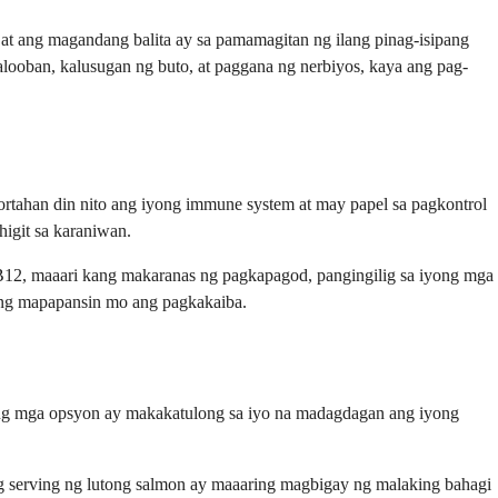
 at ang magandang balita ay sa pamamagitan ng ilang pinag-isipang
looban, kalusugan ng buto, at paggana ng nerbiyos, kaya ang pag-
rtahan din nito ang iyong immune system at may papel sa pagkontrol
igit sa karaniwan.
B12, maaari kang makaranas ng pagkapagod, pangingilig sa iyong mga
gang mapapansin mo ang pagkakaiba.
ang mga opsyon ay makakatulong sa iyo na madagdagan ang iyong
ng serving ng lutong salmon ay maaaring magbigay ng malaking bahagi