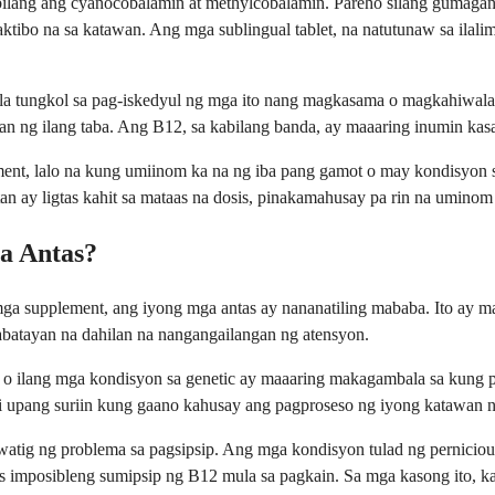
ilang ang cyanocobalamin at methylcobalamin. Pareho silang gumagan
aktibo na sa katawan. Ang mga sublingual tablet, na natutunaw sa ila
la tungkol sa pag-iskedyul ng mga ito nang magkasama o magkahiwala
an ng ilang taba. Ang B12, sa kabilang banda, ay maaaring inumin ka
ent, lalo na kung umiinom ka na ng iba pang gamot o may kondisyon s
an ay ligtas kahit sa mataas na dosis, pinakamahusay pa rin na umino
a Antas?
 mga supplement, ang iyong mga antas ay nananatiling mababa. Ito ay 
atayan na dahilan na nangangailangan ng atensyon.
ay, o ilang mga kondisyon sa genetic ay maaaring makagambala sa kung
upang suriin kung gaano kahusay ang pagproseso ng iyong katawan ni
tig ng problema sa pagsipsip. Ang mga kondisyon tulad ng pernicious 
os imposibleng sumipsip ng B12 mula sa pagkain. Sa mga kasong ito, k