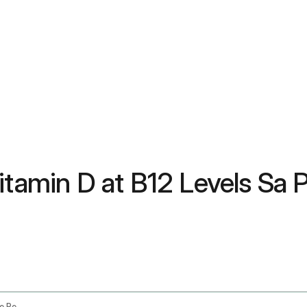
Vitamin D at B12 Levels Sa
Low Vitamin D And B12 Dietary And Lifestyle Recommendations