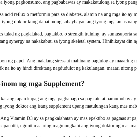
sa iyong pagkonsumo, ang pagbabawas ay makakatulong sa iyong pangk
a acid reflux o metformin para sa diabetes, alamin na ang mga ito ay
in sa iyong doktor kung dapat mong subaybayan ang iyong mga antas na
ses tulad ng paglalakad, pagtakbo, o strength training, ay sumusuporta
isang synergy na nakakabuti sa iyong skeletal system. Hinihikayat din
roon ng papel. Ang malalang stress at mahinang pagtulog ay maaarin
 na ito ay hindi direktang nagdudulot ng kakulangan, maaari nitong p
g-inom ng mga Supplement?
 kasangkapan kapag ang mga pagbabago sa pagkain at pamumuhay ay 
g iyong doktor ang isang supplement upang matulungan kang mas mabi
g Vitamin D3 ay sa pangkalahatan ay mas epektibo sa pagtaas at pagp
gpapanatili, ngunit maaaring magmungkahi ang iyong doktor ng mas ma