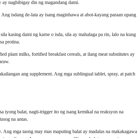
boy ay nagbibigay din ng magandang dami.
2. Ang isdang de-lata ay isang maginhawa at abot-kayang paraan upang
a kasing dami ng karne o isda, sila ay mahalaga pa rin, lalo na kung
sa protina.
 plant milks, fortified breakfast cereals, at ilang meat substitutes ay
araw.
kailangan ang supplement. Ang mga sublingual tablet, spray, at patch
iyong balat, nagti-trigger ito ng isang kemikal na reaksyon na
usog na antas.
araw. Ang mga taong may mas maputing balat ay madalas na makakagawa