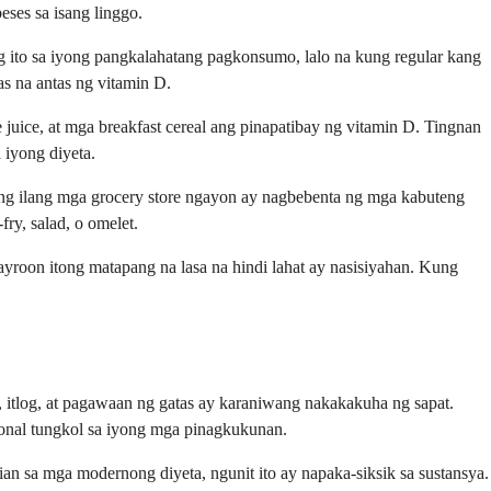
ses sa isang linggo.
 ito sa iyong pangkalahatang pagkonsumo, lalo na kung regular kang
s na antas ng vitamin D.
 juice, at mga breakfast cereal ang pinapatibay ng vitamin D. Tingnan
 iyong diyeta.
 Ang ilang mga grocery store ngayon ay nagbebenta ng mga kabuteng
ry, salad, o omelet.
ayroon itong matapang na lasa na hindi lahat ay nasisiyahan. Kung
itlog, at pagawaan ng gatas ay karaniwang nakakakuha ng sapat.
onal tungkol sa iyong mga pinagkukunan.
an sa mga modernong diyeta, ngunit ito ay napaka-siksik sa sustansya.