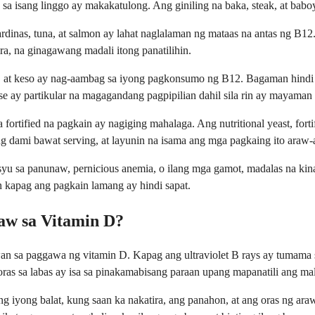
s sa isang linggo ay makakatulong. Ang giniling na baka, steak, at ba
rdinas, tuna, at salmon ay lahat naglalaman ng mataas na antas ng B1
ra, na ginagawang madali itong panatilihin.
, at keso ay nag-aambag sa iyong pagkonsumo ng B12. Bagaman hindi sil
e ay partikular na magagandang pagpipilian dahil sila rin ay mayaman 
tified na pagkain ay nagiging mahalaga. Ang nutritional yeast, fortified
g dami bawat serving, at layunin na isama ang mga pagkaing ito araw-
yu sa panunaw, pernicious anemia, o ilang mga gamot, madalas na kina
kapag ang pagkain lamang ay hindi sapat.
aw sa Vitamin D?
n sa paggawa ng vitamin D. Kapag ang ultraviolet B rays ay tumama sa 
as sa labas ay isa sa pinakamabisang paraan upang mapanatili ang mal
ng iyong balat, kung saan ka nakatira, ang panahon, at ang oras ng 