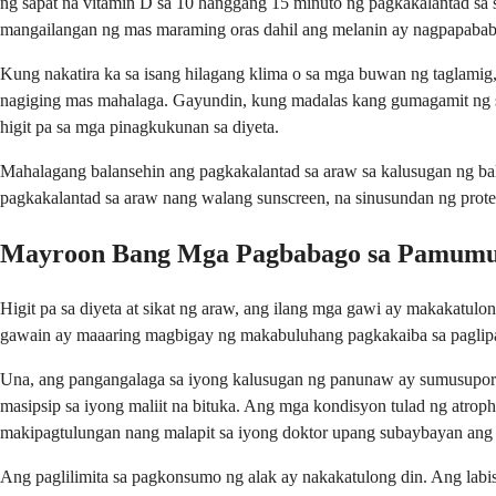
ng sapat na vitamin D sa 10 hanggang 15 minuto ng pagkakalantad sa si
mangailangan ng mas maraming oras dahil ang melanin ay nagpapabab
Kung nakatira ka sa isang hilagang klima o sa mga buwan ng taglamig
nagiging mas mahalaga. Gayundin, kung madalas kang gumagamit ng su
higit pa sa mga pinagkukunan sa diyeta.
Mahalagang balansehin ang pagkakalantad sa araw sa kalusugan ng bal
pagkakalantad sa araw nang walang sunscreen, na sinusundan ng prote
Mayroon Bang Mga Pagbabago sa Pamumuh
Higit pa sa diyeta at sikat ng araw, ang ilang mga gawi ay makakatul
gawain ay maaaring magbigay ng makabuluhang pagkakaiba sa paglip
Una, ang pangangalaga sa iyong kalusugan ng panunaw ay sumusuporta 
masipsip sa iyong maliit na bituka. Ang mga kondisyon tulad ng atrop
makipagtulungan nang malapit sa iyong doktor upang subaybayan ang 
Ang paglilimita sa pagkonsumo ng alak ay nakakatulong din. Ang labi