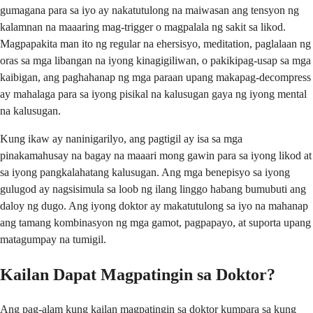
gumagana para sa iyo ay nakatutulong na maiwasan ang tensyon ng
kalamnan na maaaring mag-trigger o magpalala ng sakit sa likod.
Magpapakita man ito ng regular na ehersisyo, meditation, paglalaan ng
oras sa mga libangan na iyong kinagigiliwan, o pakikipag-usap sa mga
kaibigan, ang paghahanap ng mga paraan upang makapag-decompress
ay mahalaga para sa iyong pisikal na kalusugan gaya ng iyong mental
na kalusugan.
Kung ikaw ay naninigarilyo, ang pagtigil ay isa sa mga
pinakamahusay na bagay na maaari mong gawin para sa iyong likod at
sa iyong pangkalahatang kalusugan. Ang mga benepisyo sa iyong
gulugod ay nagsisimula sa loob ng ilang linggo habang bumubuti ang
daloy ng dugo. Ang iyong doktor ay makatutulong sa iyo na mahanap
ang tamang kombinasyon ng mga gamot, pagpapayo, at suporta upang
matagumpay na tumigil.
Kailan Dapat Magpatingin sa Doktor?
Ang pag-alam kung kailan magpatingin sa doktor kumpara sa kung