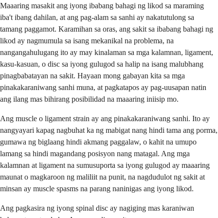
Maaaring masakit ang iyong ibabang bahagi ng likod sa maraming
iba't ibang dahilan, at ang pag-alam sa sanhi ay nakatutulong sa
tamang paggamot. Karamihan sa oras, ang sakit sa ibabang bahagi ng
likod ay nagmumula sa isang mekanikal na problema, na
nangangahulugang ito ay may kinalaman sa mga kalamnan, ligament,
kasu-kasuan, o disc sa iyong gulugod sa halip na isang malubhang
pinagbabatayan na sakit. Hayaan mong gabayan kita sa mga
pinakakaraniwang sanhi muna, at pagkatapos ay pag-uusapan natin
ang ilang mas bihirang posibilidad na maaaring iniisip mo.
Ang muscle o ligament strain ay ang pinakakaraniwang sanhi. Ito ay
nangyayari kapag nagbuhat ka ng mabigat nang hindi tama ang porma,
gumawa ng biglaang hindi akmang paggalaw, o kahit na umupo
lamang sa hindi magandang posisyon nang matagal. Ang mga
kalamnan at ligament na sumusuporta sa iyong gulugod ay maaaring
maunat o magkaroon ng maliliit na punit, na nagdudulot ng sakit at
minsan ay muscle spasms na parang naninigas ang iyong likod.
Ang pagkasira ng iyong spinal disc ay nagiging mas karaniwan