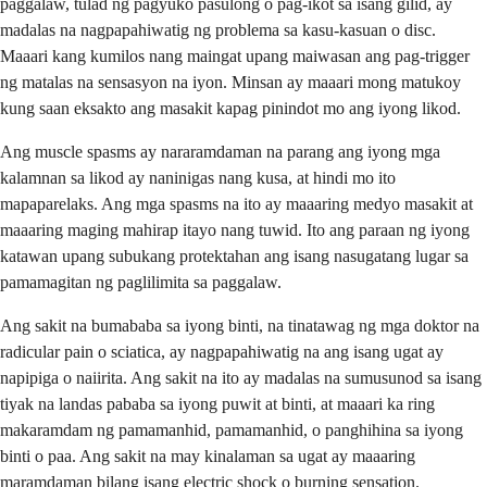
paggalaw, tulad ng pagyuko pasulong o pag-ikot sa isang gilid, ay
madalas na nagpapahiwatig ng problema sa kasu-kasuan o disc.
Maaari kang kumilos nang maingat upang maiwasan ang pag-trigger
ng matalas na sensasyon na iyon. Minsan ay maaari mong matukoy
kung saan eksakto ang masakit kapag pinindot mo ang iyong likod.
Ang muscle spasms ay nararamdaman na parang ang iyong mga
kalamnan sa likod ay naninigas nang kusa, at hindi mo ito
mapaparelaks. Ang mga spasms na ito ay maaaring medyo masakit at
maaaring maging mahirap itayo nang tuwid. Ito ang paraan ng iyong
katawan upang subukang protektahan ang isang nasugatang lugar sa
pamamagitan ng paglilimita sa paggalaw.
Ang sakit na bumababa sa iyong binti, na tinatawag ng mga doktor na
radicular pain o sciatica, ay nagpapahiwatig na ang isang ugat ay
napipiga o naiirita. Ang sakit na ito ay madalas na sumusunod sa isang
tiyak na landas pababa sa iyong puwit at binti, at maaari ka ring
makaramdam ng pamamanhid, pamamanhid, o panghihina sa iyong
binti o paa. Ang sakit na may kinalaman sa ugat ay maaaring
maramdaman bilang isang electric shock o burning sensation.