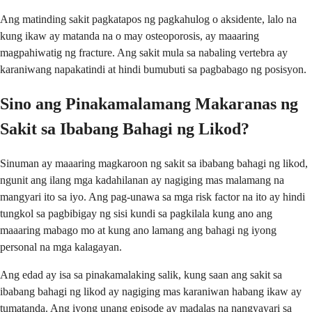
Ang matinding sakit pagkatapos ng pagkahulog o aksidente, lalo na
kung ikaw ay matanda na o may osteoporosis, ay maaaring
magpahiwatig ng fracture. Ang sakit mula sa nabaling vertebra ay
karaniwang napakatindi at hindi bumubuti sa pagbabago ng posisyon.
Sino ang Pinakamalamang Makaranas ng
Sakit sa Ibabang Bahagi ng Likod?
Sinuman ay maaaring magkaroon ng sakit sa ibabang bahagi ng likod,
ngunit ang ilang mga kadahilanan ay nagiging mas malamang na
mangyari ito sa iyo. Ang pag-unawa sa mga risk factor na ito ay hindi
tungkol sa pagbibigay ng sisi kundi sa pagkilala kung ano ang
maaaring mabago mo at kung ano lamang ang bahagi ng iyong
personal na mga kalagayan.
Ang edad ay isa sa pinakamalaking salik, kung saan ang sakit sa
ibabang bahagi ng likod ay nagiging mas karaniwan habang ikaw ay
tumatanda. Ang iyong unang episode ay madalas na nangyayari sa