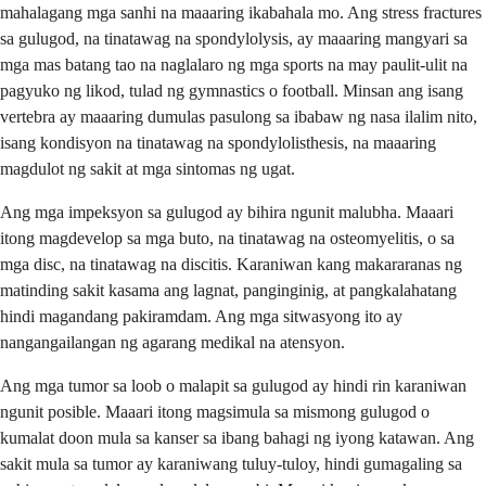
mahalagang mga sanhi na maaaring ikabahala mo. Ang stress fractures
sa gulugod, na tinatawag na spondylolysis, ay maaaring mangyari sa
mga mas batang tao na naglalaro ng mga sports na may paulit-ulit na
pagyuko ng likod, tulad ng gymnastics o football. Minsan ang isang
vertebra ay maaaring dumulas pasulong sa ibabaw ng nasa ilalim nito,
isang kondisyon na tinatawag na spondylolisthesis, na maaaring
magdulot ng sakit at mga sintomas ng ugat.
Ang mga impeksyon sa gulugod ay bihira ngunit malubha. Maaari
itong magdevelop sa mga buto, na tinatawag na osteomyelitis, o sa
mga disc, na tinatawag na discitis. Karaniwan kang makararanas ng
matinding sakit kasama ang lagnat, panginginig, at pangkalahatang
hindi magandang pakiramdam. Ang mga sitwasyong ito ay
nangangailangan ng agarang medikal na atensyon.
Ang mga tumor sa loob o malapit sa gulugod ay hindi rin karaniwan
ngunit posible. Maaari itong magsimula sa mismong gulugod o
kumalat doon mula sa kanser sa ibang bahagi ng iyong katawan. Ang
sakit mula sa tumor ay karaniwang tuluy-tuloy, hindi gumagaling sa