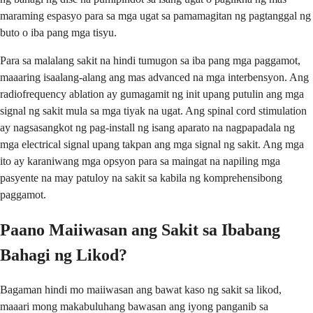
maraming espasyo para sa mga ugat sa pamamagitan ng pagtanggal ng
buto o iba pang mga tisyu.
Para sa malalang sakit na hindi tumugon sa iba pang mga paggamot,
maaaring isaalang-alang ang mas advanced na mga interbensyon. Ang
radiofrequency ablation ay gumagamit ng init upang putulin ang mga
signal ng sakit mula sa mga tiyak na ugat. Ang spinal cord stimulation
ay nagsasangkot ng pag-install ng isang aparato na nagpapadala ng
mga electrical signal upang takpan ang mga signal ng sakit. Ang mga
ito ay karaniwang mga opsyon para sa maingat na napiling mga
pasyente na may patuloy na sakit sa kabila ng komprehensibong
paggamot.
Paano Maiiwasan ang Sakit sa Ibabang
Bahagi ng Likod?
Bagaman hindi mo maiiwasan ang bawat kaso ng sakit sa likod,
maaari mong makabuluhang bawasan ang iyong panganib sa