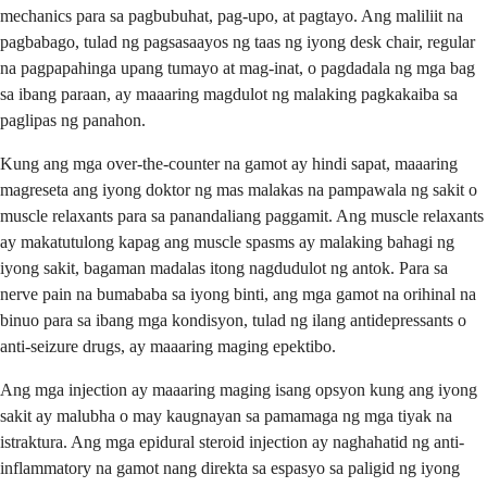
mechanics para sa pagbubuhat, pag-upo, at pagtayo. Ang maliliit na
pagbabago, tulad ng pagsasaayos ng taas ng iyong desk chair, regular
na pagpapahinga upang tumayo at mag-inat, o pagdadala ng mga bag
sa ibang paraan, ay maaaring magdulot ng malaking pagkakaiba sa
paglipas ng panahon.
Kung ang mga over-the-counter na gamot ay hindi sapat, maaaring
magreseta ang iyong doktor ng mas malakas na pampawala ng sakit o
muscle relaxants para sa panandaliang paggamit. Ang muscle relaxants
ay makatutulong kapag ang muscle spasms ay malaking bahagi ng
iyong sakit, bagaman madalas itong nagdudulot ng antok. Para sa
nerve pain na bumababa sa iyong binti, ang mga gamot na orihinal na
binuo para sa ibang mga kondisyon, tulad ng ilang antidepressants o
anti-seizure drugs, ay maaaring maging epektibo.
Ang mga injection ay maaaring maging isang opsyon kung ang iyong
sakit ay malubha o may kaugnayan sa pamamaga ng mga tiyak na
istraktura. Ang mga epidural steroid injection ay naghahatid ng anti-
inflammatory na gamot nang direkta sa espasyo sa paligid ng iyong