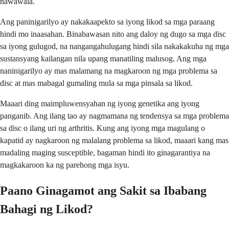
nawawala.
Ang paninigarilyo ay nakakaapekto sa iyong likod sa mga paraang
hindi mo inaasahan. Binabawasan nito ang daloy ng dugo sa mga disc
sa iyong gulugod, na nangangahulugang hindi sila nakakakuha ng mga
sustansyang kailangan nila upang manatiling malusog. Ang mga
naninigarilyo ay mas malamang na magkaroon ng mga problema sa
disc at mas mabagal gumaling mula sa mga pinsala sa likod.
Maaari ding maimpluwensyahan ng iyong genetika ang iyong
panganib. Ang ilang tao ay nagmamana ng tendensya sa mga problema
sa disc o ilang uri ng arthritis. Kung ang iyong mga magulang o
kapatid ay nagkaroon ng malalang problema sa likod, maaari kang mas
madaling maging susceptible, bagaman hindi ito ginagarantiya na
magkakaroon ka ng parehong mga isyu.
Paano Ginagamot ang Sakit sa Ibabang
Bahagi ng Likod?