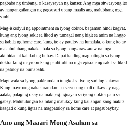
pagbaba ng timbang, o kasaysayan ng kanser. Ang mga sitwasyong ito
ay nangangailangan ng pagsusuri upang maalis ang malubhang mga
sanhi.
Mag-iskedyul ng appointment sa iyong doktor, bagaman hindi kagyat,
kung ang iyong sakit sa likod ay tumagal nang higit sa anim na linggo
sa kabila ng home care, kung ito ay patuloy na lumalala, o kung ito ay
makabuluhang nakakaabala sa iyong pang-araw-araw na mga
aktibidad at kalidad ng buhay. Dapat ka ding magpatingin sa iyong
doktor kung mayroon kang paulit-ulit na mga episode ng sakit sa likod
na patuloy na bumabalik.
Magtiwala sa iyong pakiramdam tungkol sa iyong sariling katawan.
Kung mayroong nakakaramdam na seryosong mali o ikaw ay nag-
aalala, palaging okay na makipag-ugnayan sa iyong doktor para sa
gabay. Matutulungan ka nilang matukoy kung kailangan kang makita
kaagad o kung ligtas na magpatuloy sa home care at pagsubaybay.
Ano ang Maaari Mong Asahan sa