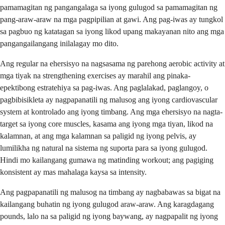
pamamagitan ng pangangalaga sa iyong gulugod sa pamamagitan ng
pang-araw-araw na mga pagpipilian at gawi. Ang pag-iwas ay tungkol
sa pagbuo ng katatagan sa iyong likod upang makayanan nito ang mga
pangangailangang inilalagay mo dito.
Ang regular na ehersisyo na nagsasama ng parehong aerobic activity at
mga tiyak na strengthening exercises ay marahil ang pinaka-
epektibong estratehiya sa pag-iwas. Ang paglalakad, paglangoy, o
pagbibisikleta ay nagpapanatili ng malusog ang iyong cardiovascular
system at kontrolado ang iyong timbang. Ang mga ehersisyo na nagta-
target sa iyong core muscles, kasama ang iyong mga tiyan, likod na
kalamnan, at ang mga kalamnan sa paligid ng iyong pelvis, ay
lumilikha ng natural na sistema ng suporta para sa iyong gulugod.
Hindi mo kailangang gumawa ng matinding workout; ang pagiging
konsistent ay mas mahalaga kaysa sa intensity.
Ang pagpapanatili ng malusog na timbang ay nagbabawas sa bigat na
kailangang buhatin ng iyong gulugod araw-araw. Ang karagdagang
pounds, lalo na sa paligid ng iyong baywang, ay nagpapalit ng iyong