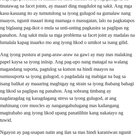
tinatawag na facet joints, ay maaari ding magdulot ng sakit. Ang mga
kasu-kasuang ito ay tumutulong sa iyong gulugod na gumalaw nang
maayos, ngunit maaari itong mamaga o masugatan, lalo na pagkatapos
ng biglaang pag-ikot o mula sa unti-unting pagkasira sa paglipas ng
panahon. Ang sakit mula sa mga problema sa facet joint ay madalas na
lumalala kapag inaarko mo ang iyong likod o umikot sa isang gilid.
Ang iyong pustura at pang-araw-araw na gawi ay may mas malaking
papel kaysa sa iyong iniisip. Ang pag-upo nang matagal na walang
magandang suporta, pagtulog sa kutson na hindi maayos na
sumusuporta sa iyong gulugod, o pagdadala ng mabigat na bag sa
isang balikat ay maaaring magbigay ng strain sa iyong ibabang bahagi
ng likod sa paglipas ng panahon. Ang sobrang timbang ay
nagdaragdag ng karagdagang stress sa iyong gulugod, at ang
mahinang core muscles ay nangangahulugang mas kailangang
magtrabaho ang iyong likod upang panatilihin kang nakatayo ng
tuwid.
Ngayon ay pag-usapan natin ang ilan sa mas hindi karaniwan ngunit