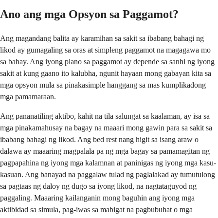
Ano ang mga Opsyon sa Paggamot?
Ang magandang balita ay karamihan sa sakit sa ibabang bahagi ng
likod ay gumagaling sa oras at simpleng paggamot na magagawa mo
sa bahay. Ang iyong plano sa paggamot ay depende sa sanhi ng iyong
sakit at kung gaano ito kalubha, ngunit hayaan mong gabayan kita sa
mga opsyon mula sa pinakasimple hanggang sa mas kumplikadong
mga pamamaraan.
Ang pananatiling aktibo, kahit na tila salungat sa kaalaman, ay isa sa
mga pinakamahusay na bagay na maaari mong gawin para sa sakit sa
ibabang bahagi ng likod. Ang bed rest nang higit sa isang araw o
dalawa ay maaaring magpalala pa ng mga bagay sa pamamagitan ng
pagpapahina ng iyong mga kalamnan at paninigas ng iyong mga kasu-
kasuan. Ang banayad na paggalaw tulad ng paglalakad ay tumutulong
sa pagtaas ng daloy ng dugo sa iyong likod, na nagtataguyod ng
paggaling. Maaaring kailanganin mong baguhin ang iyong mga
aktibidad sa simula, pag-iwas sa mabigat na pagbubuhat o mga