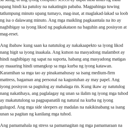
upang hindi ka patuloy na nakatingin pababa. Magpahinga tuwing
tatlumpung minuto upang tumayo, mag-inat, at maglakad-lakad sa loob
ng isa o dalawang minuto. Ang mga maikling pagkaantala na ito ay
nagbibigay sa iyong likod ng pagkakataon na baguhin ang posisyon at
mag-reset.
Ang ibabaw kung saan ka natutulog ay nakakaapekto sa iyong likod
nang higit sa iyong inaakala. Ang kutson na masyadong malambot ay
hindi nagbibigay ng sapat na suporta, habang ang masyadong matigas
ay maaaring hindi umangkop sa mga kurba ng iyong katawan.
Karamihan sa mga tao ay pinakamahusay sa isang medium-firm
mattress, bagaman ang personal na kagustuhan ay may papel. Ang
iyong posisyon sa pagtulog ay mahalaga rin. Kung ikaw ay natutulog
nang nakatihaya, ang paglalagay ng unan sa ilalim ng iyong mga tuhod
ay makatutulong sa pagpapanatili ng natural na kurba ng iyong
gulugod. Ang mga side sleepers ay madalas na nakikinabang sa isang
unan sa pagitan ng kanilang mga tuhod.
Ang pamamahala ng stress sa pamamagitan ng mga pamamaraan na