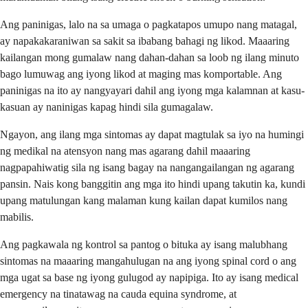
Ang paninigas, lalo na sa umaga o pagkatapos umupo nang matagal,
ay napakakaraniwan sa sakit sa ibabang bahagi ng likod. Maaaring
kailangan mong gumalaw nang dahan-dahan sa loob ng ilang minuto
bago lumuwag ang iyong likod at maging mas komportable. Ang
paninigas na ito ay nangyayari dahil ang iyong mga kalamnan at kasu-
kasuan ay naninigas kapag hindi sila gumagalaw.
Ngayon, ang ilang mga sintomas ay dapat magtulak sa iyo na humingi
ng medikal na atensyon nang mas agarang dahil maaaring
nagpapahiwatig sila ng isang bagay na nangangailangan ng agarang
pansin. Nais kong banggitin ang mga ito hindi upang takutin ka, kundi
upang matulungan kang malaman kung kailan dapat kumilos nang
mabilis.
Ang pagkawala ng kontrol sa pantog o bituka ay isang malubhang
sintomas na maaaring mangahulugan na ang iyong spinal cord o ang
mga ugat sa base ng iyong gulugod ay napipiga. Ito ay isang medical
emergency na tinatawag na cauda equina syndrome, at