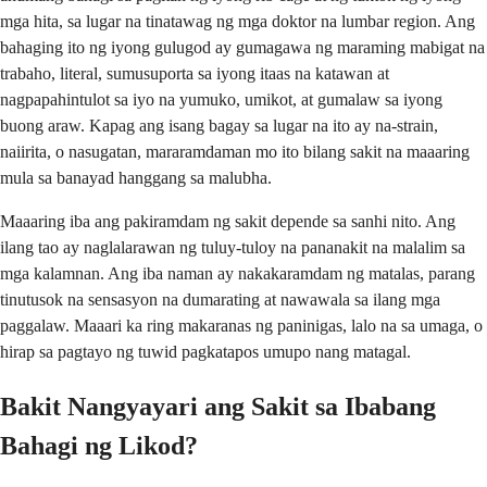
mga hita, sa lugar na tinatawag ng mga doktor na lumbar region. Ang
bahaging ito ng iyong gulugod ay gumagawa ng maraming mabigat na
trabaho, literal, sumusuporta sa iyong itaas na katawan at
nagpapahintulot sa iyo na yumuko, umikot, at gumalaw sa iyong
buong araw. Kapag ang isang bagay sa lugar na ito ay na-strain,
naiirita, o nasugatan, mararamdaman mo ito bilang sakit na maaaring
mula sa banayad hanggang sa malubha.
Maaaring iba ang pakiramdam ng sakit depende sa sanhi nito. Ang
ilang tao ay naglalarawan ng tuluy-tuloy na pananakit na malalim sa
mga kalamnan. Ang iba naman ay nakakaramdam ng matalas, parang
tinutusok na sensasyon na dumarating at nawawala sa ilang mga
paggalaw. Maaari ka ring makaranas ng paninigas, lalo na sa umaga, o
hirap sa pagtayo ng tuwid pagkatapos umupo nang matagal.
Bakit Nangyayari ang Sakit sa Ibabang
Bahagi ng Likod?