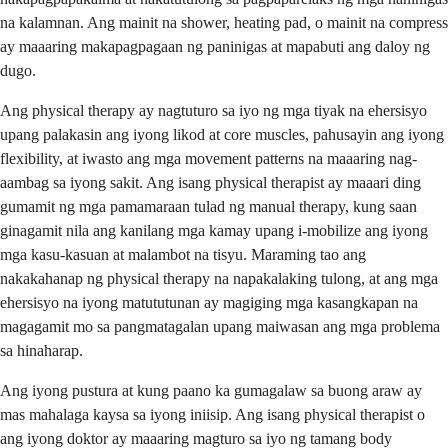
na kalamnan. Ang mainit na shower, heating pad, o mainit na compress
ay maaaring makapagpagaan ng paninigas at mapabuti ang daloy ng
dugo.
Ang physical therapy ay nagtuturo sa iyo ng mga tiyak na ehersisyo
upang palakasin ang iyong likod at core muscles, pahusayin ang iyong
flexibility, at iwasto ang mga movement patterns na maaaring nag-
aambag sa iyong sakit. Ang isang physical therapist ay maaari ding
gumamit ng mga pamamaraan tulad ng manual therapy, kung saan
ginagamit nila ang kanilang mga kamay upang i-mobilize ang iyong
mga kasu-kasuan at malambot na tisyu. Maraming tao ang
nakakahanap ng physical therapy na napakalaking tulong, at ang mga
ehersisyo na iyong matututunan ay magiging mga kasangkapan na
magagamit mo sa pangmatagalan upang maiwasan ang mga problema
sa hinaharap.
Ang iyong pustura at kung paano ka gumagalaw sa buong araw ay
mas mahalaga kaysa sa iyong iniisip. Ang isang physical therapist o
ang iyong doktor ay maaaring magturo sa iyo ng tamang body