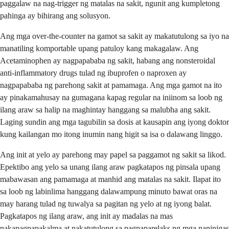
paggalaw na nag-trigger ng matalas na sakit, ngunit ang kumpletong
pahinga ay bihirang ang solusyon.
Ang mga over-the-counter na gamot sa sakit ay makatutulong sa iyo na
manatiling komportable upang patuloy kang makagalaw. Ang
Acetaminophen ay nagpapababa ng sakit, habang ang nonsteroidal
anti-inflammatory drugs tulad ng ibuprofen o naproxen ay
nagpapababa ng parehong sakit at pamamaga. Ang mga gamot na ito
ay pinakamahusay na gumagana kapag regular na iniinom sa loob ng
ilang araw sa halip na maghintay hanggang sa malubha ang sakit.
Laging sundin ang mga tagubilin sa dosis at kausapin ang iyong doktor
kung kailangan mo itong inumin nang higit sa isa o dalawang linggo.
Ang init at yelo ay parehong may papel sa paggamot ng sakit sa likod.
Epektibo ang yelo sa unang ilang araw pagkatapos ng pinsala upang
mabawasan ang pamamaga at manhid ang matalas na sakit. Ilapat ito
sa loob ng labinlima hanggang dalawampung minuto bawat oras na
may harang tulad ng tuwalya sa pagitan ng yelo at ng iyong balat.
Pagkatapos ng ilang araw, ang init ay madalas na mas
nakapagpapakalma at nakatutulong sa pagpaparelaks ng mga naninigas