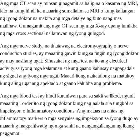
Ang mga CT scan ay minsan ginagamit sa halip na o kasama ng MRI,
lalo na kung hindi ka maaaring sumailalim sa MRI o kung kailangan
ng iyong doktor na makita ang mga detalye ng buto nang mas
malinaw. Gumagamit ang mga CT scan ng mga X-ray upang lumikha
ng mga cross-sectional na larawan ng iyong gulugod.
Ang mga nerve study, na tinatawag na electromyography o nerve
conduction studies, ay maaaring gawin kung sa tingin ng iyong doktor
ay may nasirang ugat. Sinusukat ng mga test na ito ang electrical
activity sa iyong mga kalamnan at kung gaano kahusay nagpapadala
ng signal ang iyong mga ugat. Maaari itong makatulong na matukoy
kung aling ugat ang apektado at gaano kalubha ang problema.
Ang mga blood test ay hindi karaniwan para sa sakit sa likod, ngunit
maaaring i-order ito ng iyong doktor kung nag-aalala sila tungkol sa
impeksyon o inflammatory conditions. Ang mataas na antas ng
inflammatory markers o mga senyales ng impeksyon sa iyong dugo ay
maaaring magpahiwatig ng mga sanhi na nangangailangan ng ibang
paggamot.