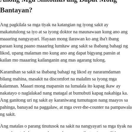
Bantayan?
Ang pagkilala sa mga tiyak na katangian ng iyong sakit ay
makatutulong sa iyo at sa iyong doktor na maunawaan kung ano ang
maaaring nangyayari. Hayaan mong ilarawan ko ang iba't ibang
paraan kung paano maaaring lumitaw ang sakit sa ibabang bahagi ng
likod, upang malaman mo kung ano ang dapat bigyang pansin at
kailan mo maaaring kailanganin ang mas agarang tulong.
Karamihan sa sakit sa ibabang bahagi ng likod ay nararamdaman
bilang mahina, masakit na discomfort na malalim sa iyong mga
kalamnan. Maaari mong mapansin na lumalala ito kapag ikaw ay
nakatayo o naglalakad nang matagal at bumubuti kapag nakahiga ka.
Ang ganitong uri ng sakit ay karaniwang tumutugon nang maayos sa
pahinga, banayad na paggalaw, at mga over-the-counter na pampawala
ng sakit.
Ang matalas o parang tinutusok na sakit na nangyayari sa mga tiyak na