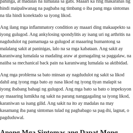
pahinga, at madalas na lumalala sa gabi. Maaari ka ring makaranas ng
hindi maipaliwanag na pagbaba ng timbang o iba pang mga sintomas
na tila hindi konektado sa iyong likod.
Ang ilang mga inflammatory condition ay maaari ding makaapekto sa
iyong gulugod. Ang ankylosing spondylitis ay isang uri ng arthritis na
nagdudulot ng pamamaga sa gulugod at maaaring humantong sa
malalang sakit at paninigas, lalo na sa mga kabataan. Ang sakit ay
karaniwang lumalala sa madaling araw at gumagaling sa paggalaw, na
naiiba sa mechanical back pain na karaniwang lumalala sa aktibidad.
Ang mga problema sa bato minsan ay nagdudulot ng sakit sa likod
dahil ang iyong mga bato ay nasa likod ng iyong tiyan malapit sa
iyong ibabang bahagi ng gulugod. Ang mga bato sa bato o impeksyon
ay maaaring lumikha ng sakit na parang nanggagaling sa iyong likod,
karaniwan sa isang gilid. Ang sakit na ito ay madalas na may
kasamang iba pang sintomas tulad ng pagbabago sa pag-ihi, lagnat, o
pagduduwal.
Anong Mga Sintomas ang Dapat Mong