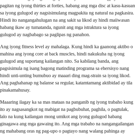
pagitan ng iyong thirties at forties, habang ang mga disc at kasu-kasuan
sa iyong gulugod ay nagsisimulang magpakita ng natural na pagkasira.
Hindi ito nangangahulugan na ang sakit sa likod ay hindi maiiwasan
habang ikaw ay tumatanda, ngunit ang mga istraktura sa iyong
gulugod ay nagbabago sa paglipas ng panahon.
Ang iyong fitness level ay mahalaga. Kung hindi ka gaanong aktibo o
mahina ang iyong core at back muscles, hindi nakukuha ng iyong
gulugod ang suportang kailangan nito. Sa kabilang banda, ang
pagsisimula ng isang bagong matinding programa sa ehersisyo nang
hindi unti-unting bumubuo ay maaari ding mag-strain sa iyong likod.
Ang paghahanap ng balanse sa regular, katamtamang aktibidad ay tila
pinakamahusay.
Maaaring ilagay ka sa mas mataas na panganib ng iyong trabaho kung
ito ay nagsasangkot ng mabigat na pagbubuhat, paghila, o pagtulak,
lalo na kung kailangan mong umikot ang iyong gulugod habang
ginagawa ang mga gawaing ito. Ang mga trabaho na nangangailangan
ng mahabang oras ng pag-upo o pagtayo nang walang pahinga ay