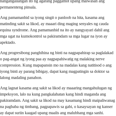
nangangailangan ito ng agarang paggamot upang maiwasan ang
permanenteng pinsala.
Ang pamamanhid sa iyong singit o panloob na hita, kasama ang
matinding sakit sa likod, ay maaari ding maging senyales ng cauda
equina syndrome. Ang pamamanhid na ito ay nangyayari dahil ang
mga ugat na kumokontrol sa pakiramdam sa mga lugar na iyon ay
apektado.
Ang progresibong panghihina ng binti na nagpapahirap sa paglalakad
o pag-angat ng iyong paa ay nagpapahiwatig ng malaking nerve
compression. Kung mapapansin mo na madalas kang natitisod o ang
iyong binti ay parang bibigay, dapat kang magpatingin sa doktor sa
lalong madaling panahon.
Ang lagnat kasama ang sakit sa likod ay maaaring mangahulugan ng
impeksyon, lalo na kung pangkalahatan kang hindi maganda ang
pakiramdam. Ang sakit sa likod na may kasamang hindi maipaliwanag
na pagbaba ng timbang, pagpapawis sa gabi, o kasaysayan ng kanser
ay dapat suriin kaagad upang maalis ang malubhang mga sanhi.