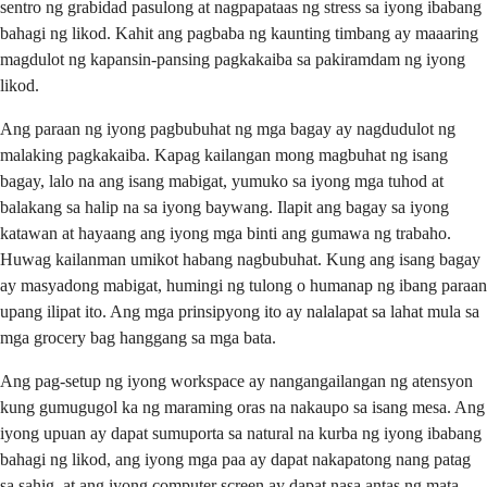
sentro ng grabidad pasulong at nagpapataas ng stress sa iyong ibabang
bahagi ng likod. Kahit ang pagbaba ng kaunting timbang ay maaaring
magdulot ng kapansin-pansing pagkakaiba sa pakiramdam ng iyong
likod.
Ang paraan ng iyong pagbubuhat ng mga bagay ay nagdudulot ng
malaking pagkakaiba. Kapag kailangan mong magbuhat ng isang
bagay, lalo na ang isang mabigat, yumuko sa iyong mga tuhod at
balakang sa halip na sa iyong baywang. Ilapit ang bagay sa iyong
katawan at hayaang ang iyong mga binti ang gumawa ng trabaho.
Huwag kailanman umikot habang nagbubuhat. Kung ang isang bagay
ay masyadong mabigat, humingi ng tulong o humanap ng ibang paraan
upang ilipat ito. Ang mga prinsipyong ito ay nalalapat sa lahat mula sa
mga grocery bag hanggang sa mga bata.
Ang pag-setup ng iyong workspace ay nangangailangan ng atensyon
kung gumugugol ka ng maraming oras na nakaupo sa isang mesa. Ang
iyong upuan ay dapat sumuporta sa natural na kurba ng iyong ibabang
bahagi ng likod, ang iyong mga paa ay dapat nakapatong nang patag
sa sahig, at ang iyong computer screen ay dapat nasa antas ng mata