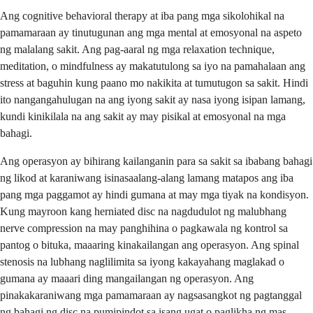
Ang cognitive behavioral therapy at iba pang mga sikolohikal na
pamamaraan ay tinutugunan ang mga mental at emosyonal na aspeto
ng malalang sakit. Ang pag-aaral ng mga relaxation technique,
meditation, o mindfulness ay makatutulong sa iyo na pamahalaan ang
stress at baguhin kung paano mo nakikita at tumutugon sa sakit. Hindi
ito nangangahulugan na ang iyong sakit ay nasa iyong isipan lamang,
kundi kinikilala na ang sakit ay may pisikal at emosyonal na mga
bahagi.
Ang operasyon ay bihirang kailanganin para sa sakit sa ibabang bahagi
ng likod at karaniwang isinasaalang-alang lamang matapos ang iba
pang mga paggamot ay hindi gumana at may mga tiyak na kondisyon.
Kung mayroon kang herniated disc na nagdudulot ng malubhang
nerve compression na may panghihina o pagkawala ng kontrol sa
pantog o bituka, maaaring kinakailangan ang operasyon. Ang spinal
stenosis na lubhang naglilimita sa iyong kakayahang maglakad o
gumana ay maaari ding mangailangan ng operasyon. Ang
pinakakaraniwang mga pamamaraan ay nagsasangkot ng pagtanggal
ng bahagi ng disc na pumipindot sa isang ugat o paglikha ng mas