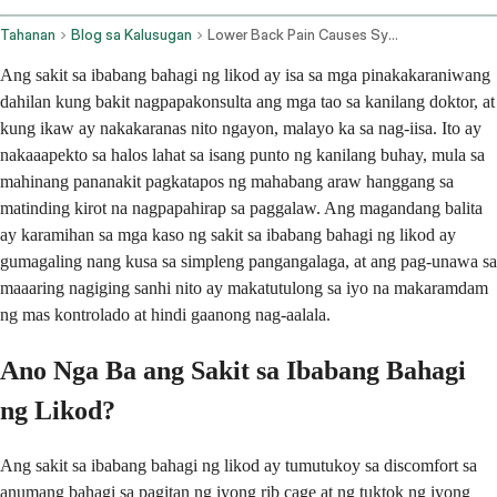
Tahanan
Blog sa Kalusugan
Lower Back Pain Causes Symptoms And Treatment
Ang sakit sa ibabang bahagi ng likod ay isa sa mga pinakakaraniwang
dahilan kung bakit nagpapakonsulta ang mga tao sa kanilang doktor, at
kung ikaw ay nakakaranas nito ngayon, malayo ka sa nag-iisa. Ito ay
nakaaapekto sa halos lahat sa isang punto ng kanilang buhay, mula sa
mahinang pananakit pagkatapos ng mahabang araw hanggang sa
matinding kirot na nagpapahirap sa paggalaw. Ang magandang balita
ay karamihan sa mga kaso ng sakit sa ibabang bahagi ng likod ay
gumagaling nang kusa sa simpleng pangangalaga, at ang pag-unawa sa
maaaring nagiging sanhi nito ay makatutulong sa iyo na makaramdam
ng mas kontrolado at hindi gaanong nag-aalala.
Ano Nga Ba ang Sakit sa Ibabang Bahagi
ng Likod?
Ang sakit sa ibabang bahagi ng likod ay tumutukoy sa discomfort sa
anumang bahagi sa pagitan ng iyong rib cage at ng tuktok ng iyong