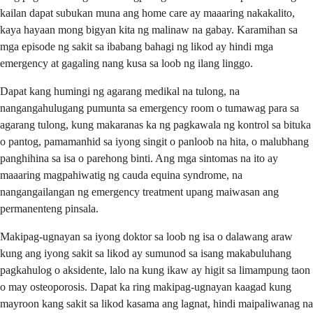
kailan dapat subukan muna ang home care ay maaaring nakakalito,
kaya hayaan mong bigyan kita ng malinaw na gabay. Karamihan sa
mga episode ng sakit sa ibabang bahagi ng likod ay hindi mga
emergency at gagaling nang kusa sa loob ng ilang linggo.
Dapat kang humingi ng agarang medikal na tulong, na
nangangahulugang pumunta sa emergency room o tumawag para sa
agarang tulong, kung makaranas ka ng pagkawala ng kontrol sa bituka
o pantog, pamamanhid sa iyong singit o panloob na hita, o malubhang
panghihina sa isa o parehong binti. Ang mga sintomas na ito ay
maaaring magpahiwatig ng cauda equina syndrome, na
nangangailangan ng emergency treatment upang maiwasan ang
permanenteng pinsala.
Makipag-ugnayan sa iyong doktor sa loob ng isa o dalawang araw
kung ang iyong sakit sa likod ay sumunod sa isang makabuluhang
pagkahulog o aksidente, lalo na kung ikaw ay higit sa limampung taon
o may osteoporosis. Dapat ka ring makipag-ugnayan kaagad kung
mayroon kang sakit sa likod kasama ang lagnat, hindi maipaliwanag na