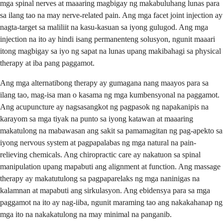
mga spinal nerves at maaaring magbigay ng makabuluhang lunas para
sa ilang tao na may nerve-related pain. Ang mga facet joint injection ay
nagta-target sa maliliit na kasu-kasuan sa iyong gulugod. Ang mga
injection na ito ay hindi isang permanenteng solusyon, ngunit maaari
itong magbigay sa iyo ng sapat na lunas upang makibahagi sa physical
therapy at iba pang paggamot.
Ang mga alternatibong therapy ay gumagana nang maayos para sa
ilang tao, mag-isa man o kasama ng mga kumbensyonal na paggamot.
Ang acupuncture ay nagsasangkot ng pagpasok ng napakanipis na
karayom sa mga tiyak na punto sa iyong katawan at maaaring
makatulong na mabawasan ang sakit sa pamamagitan ng pag-apekto sa
iyong nervous system at pagpapalabas ng mga natural na pain-
relieving chemicals. Ang chiropractic care ay nakatuon sa spinal
manipulation upang mapabuti ang alignment at function. Ang massage
therapy ay makatutulong sa pagpaparelaks ng mga naninigas na
kalamnan at mapabuti ang sirkulasyon. Ang ebidensya para sa mga
paggamot na ito ay nag-iiba, ngunit maraming tao ang nakakahanap ng
mga ito na nakakatulong na may minimal na panganib.