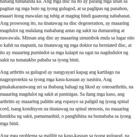
habang tumatanda ka. Ang mga disc na ito ay parang mga unan sa
pagitan ng mga buto ng iyong gulugod, at sa paglipas ng panahon,
maaari itong mawalan ng tubig at maging hindi gaanong nababanat.
Ang prosesong ito, na tinatawag na disc degeneration, ay maaaring
magdulot ng malalang mababang antas ng sakit na dumarating at
nawawala. Minsan ang disc ay maaaring umumbok mula sa lugar nito
o kahit na mapunit, na tinatawag ng mga doktor na herniated disc, at
ito ay maaaring pumindot sa mga kalapit na ugat na nagdudulot ng
sakit na tumatakbo pababa sa iyong binti.
Ang arthritis sa gulugod ay nangyayari kapag ang kartilago na
nagpoprotekta sa iyong mga kasu-kasuan ay nasisira. Ang
pinakakaraniwang uri sa ibabang bahagi ng likod ay osteoarthritis, na
maaaring magdulot ng sakit at paninigas. Sa ilang mga kaso, ang
arthritis ay maaaring paliitin ang espasyo sa paligid ng iyong spinal
cord, isang kondisyon na tinatawag na spinal stenosis, na maaaring
lumikha ng sakit, pamamanhid, o panghihina na bumababa sa iyong
mga binti.
Ang mga problema sa maliliit na kasu-kasuan sa iyong gulugod, na