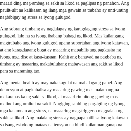
maaari ding mag-ambag sa sakit sa likod sa paglipas ng panahon. Ang
paulit-ulit na kalikasan ng ilang mga gawain sa trabaho ay unti-unting
nagbibigay ng stress sa iyong gulugod.
Ang sobrang timbang ay naglalagay ng karagdagang stress sa iyong
gulugod, lalo na sa iyong ibabang bahagi ng likod. Mas kailangang
magtrabaho ang iyong gulugod upang suportahan ang iyong katawan,
at ang karagdagang bigat ay maaaring mapabilis ang pagkasira ng
iyong mga disc at kasu-kasuan. Kahit ang banayad na pagbaba ng
timbang ay maaaring makabuluhang mabawasan ang sakit sa likod
para sa maraming tao.
Ang mental health ay may nakakagulat na mahalagang papel. Ang
depresyon at pagkabalisa ay maaaring gawing mas malamang na
makaranas ka ng sakit sa likod, at maaari rin nitong gawing mas
matindi ang umiiral na sakit. Nagiging sanhi ng pag-igting ng iyong
mga kalamnan ang stress, na maaaring mag-trigger o magpalala ng
sakit sa likod. Ang malalang stress ay nagpapanatili sa iyong katawan
sa isang estado ng mataas na tensyon na hindi kailanman ganap na