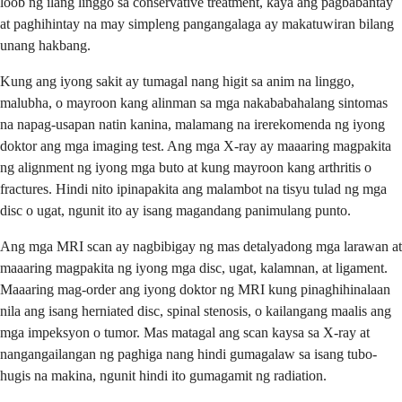
loob ng ilang linggo sa conservative treatment, kaya ang pagbabantay
at paghihintay na may simpleng pangangalaga ay makatuwiran bilang
unang hakbang.
Kung ang iyong sakit ay tumagal nang higit sa anim na linggo,
malubha, o mayroon kang alinman sa mga nakababahalang sintomas
na napag-usapan natin kanina, malamang na irerekomenda ng iyong
doktor ang mga imaging test. Ang mga X-ray ay maaaring magpakita
ng alignment ng iyong mga buto at kung mayroon kang arthritis o
fractures. Hindi nito ipinapakita ang malambot na tisyu tulad ng mga
disc o ugat, ngunit ito ay isang magandang panimulang punto.
Ang mga MRI scan ay nagbibigay ng mas detalyadong mga larawan at
maaaring magpakita ng iyong mga disc, ugat, kalamnan, at ligament.
Maaaring mag-order ang iyong doktor ng MRI kung pinaghihinalaan
nila ang isang herniated disc, spinal stenosis, o kailangang maalis ang
mga impeksyon o tumor. Mas matagal ang scan kaysa sa X-ray at
nangangailangan ng paghiga nang hindi gumagalaw sa isang tubo-
hugis na makina, ngunit hindi ito gumagamit ng radiation.