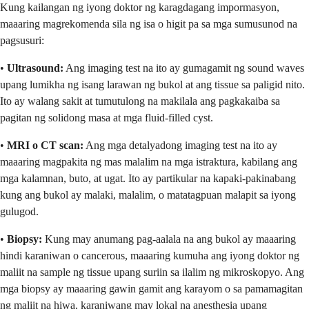
Kung kailangan ng iyong doktor ng karagdagang impormasyon,
maaaring magrekomenda sila ng isa o higit pa sa mga sumusunod na
pagsusuri:
•
Ultrasound:
Ang imaging test na ito ay gumagamit ng sound waves
upang lumikha ng isang larawan ng bukol at ang tissue sa paligid nito.
Ito ay walang sakit at tumutulong na makilala ang pagkakaiba sa
pagitan ng solidong masa at mga fluid-filled cyst.
•
MRI o CT scan:
Ang mga detalyadong imaging test na ito ay
maaaring magpakita ng mas malalim na mga istraktura, kabilang ang
mga kalamnan, buto, at ugat. Ito ay partikular na kapaki-pakinabang
kung ang bukol ay malaki, malalim, o matatagpuan malapit sa iyong
gulugod.
•
Biopsy:
Kung may anumang pag-aalala na ang bukol ay maaaring
hindi karaniwan o cancerous, maaaring kumuha ang iyong doktor ng
maliit na sample ng tissue upang suriin sa ilalim ng mikroskopyo. Ang
mga biopsy ay maaaring gawin gamit ang karayom o sa pamamagitan
ng maliit na hiwa, karaniwang may lokal na anesthesia upang