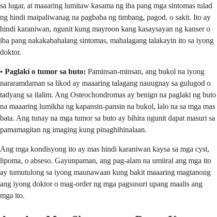
sa lugar, at maaaring lumitaw kasama ng iba pang mga sintomas tulad
ng hindi maipaliwanag na pagbaba ng timbang, pagod, o sakit. Ito ay
hindi karaniwan, ngunit kung mayroon kang kasaysayan ng kanser o
iba pang nakakabahalang sintomas, mahalagang talakayin ito sa iyong
doktor.
•
Paglaki o tumor sa buto:
Paminsan-minsan, ang bukol na iyong
nararamdaman sa likod ay maaaring talagang nauugnay sa gulugod o
tadyang sa ilalim. Ang Osteochondromas ay benign na paglaki ng buto
na maaaring lumikha ng kapansin-pansin na bukol, lalo na sa mga mas
bata. Ang tunay na mga tumor sa buto ay bihira ngunit dapat masuri sa
pamamagitan ng imaging kung pinaghihinalaan.
Ang mga kondisyong ito ay mas hindi karaniwan kaysa sa mga cyst,
lipoma, o abseso. Gayunpaman, ang pag-alam na umiiral ang mga ito
ay tumutulong sa iyong maunawaan kung bakit maaaring magtanong
ang iyong doktor o mag-order ng mga pagsusuri upang maalis ang
mga ito.