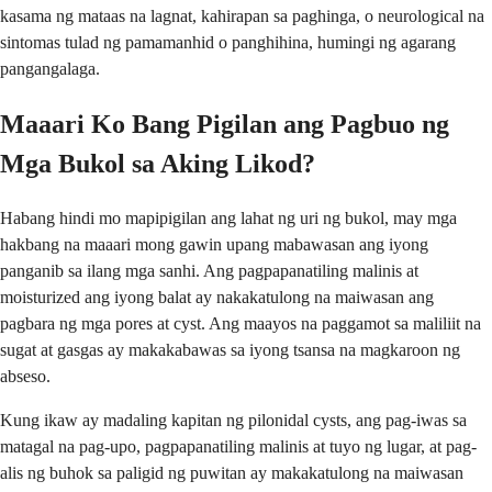
kasama ng mataas na lagnat, kahirapan sa paghinga, o neurological na
sintomas tulad ng pamamanhid o panghihina, humingi ng agarang
pangangalaga.
Maaari Ko Bang Pigilan ang Pagbuo ng
Mga Bukol sa Aking Likod?
Habang hindi mo mapipigilan ang lahat ng uri ng bukol, may mga
hakbang na maaari mong gawin upang mabawasan ang iyong
panganib sa ilang mga sanhi. Ang pagpapanatiling malinis at
moisturized ang iyong balat ay nakakatulong na maiwasan ang
pagbara ng mga pores at cyst. Ang maayos na paggamot sa maliliit na
sugat at gasgas ay makakabawas sa iyong tsansa na magkaroon ng
abseso.
Kung ikaw ay madaling kapitan ng pilonidal cysts, ang pag-iwas sa
matagal na pag-upo, pagpapanatiling malinis at tuyo ng lugar, at pag-
alis ng buhok sa paligid ng puwitan ay makakatulong na maiwasan