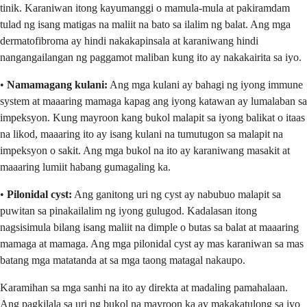
tinik. Karaniwan itong kayumanggi o mamula-mula at pakiramdam
tulad ng isang matigas na maliit na bato sa ilalim ng balat. Ang mga
dermatofibroma ay hindi nakakapinsala at karaniwang hindi
nangangailangan ng paggamot maliban kung ito ay nakakairita sa iyo.
•
Namamagang kulani:
Ang mga kulani ay bahagi ng iyong immune
system at maaaring mamaga kapag ang iyong katawan ay lumalaban sa
impeksyon. Kung mayroon kang bukol malapit sa iyong balikat o itaas
na likod, maaaring ito ay isang kulani na tumutugon sa malapit na
impeksyon o sakit. Ang mga bukol na ito ay karaniwang masakit at
maaaring lumiit habang gumagaling ka.
•
Pilonidal cyst:
Ang ganitong uri ng cyst ay nabubuo malapit sa
puwitan sa pinakailalim ng iyong gulugod. Kadalasan itong
nagsisimula bilang isang maliit na dimple o butas sa balat at maaaring
mamaga at mamaga. Ang mga pilonidal cyst ay mas karaniwan sa mas
batang mga matatanda at sa mga taong matagal nakaupo.
Karamihan sa mga sanhi na ito ay direkta at madaling pamahalaan.
Ang pagkilala sa uri ng bukol na mayroon ka ay makakatulong sa iyo