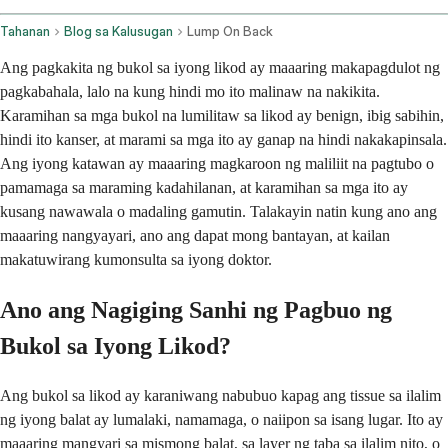
Tahanan
Blog sa Kalusugan
Lump On Back
Ang pagkakita ng bukol sa iyong likod ay maaaring makapagdulot ng
pagkabahala, lalo na kung hindi mo ito malinaw na nakikita.
Karamihan sa mga bukol na lumilitaw sa likod ay benign, ibig sabihin,
hindi ito kanser, at marami sa mga ito ay ganap na hindi nakakapinsala.
Ang iyong katawan ay maaaring magkaroon ng maliliit na pagtubo o
pamamaga sa maraming kadahilanan, at karamihan sa mga ito ay
kusang nawawala o madaling gamutin. Talakayin natin kung ano ang
maaaring nangyayari, ano ang dapat mong bantayan, at kailan
makatuwirang kumonsulta sa iyong doktor.
Ano ang Nagiging Sanhi ng Pagbuo ng
Bukol sa Iyong Likod?
Ang bukol sa likod ay karaniwang nabubuo kapag ang tissue sa ilalim
ng iyong balat ay lumalaki, namamaga, o naiipon sa isang lugar. Ito ay
maaaring mangyari sa mismong balat, sa layer ng taba sa ilalim nito, o