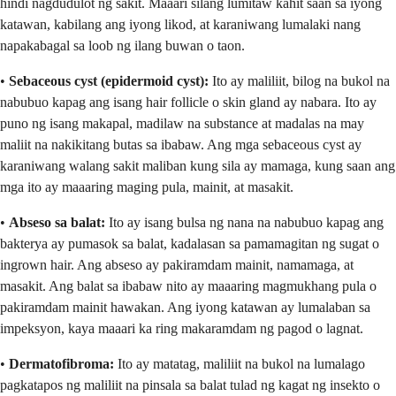
hindi nagdudulot ng sakit. Maaari silang lumitaw kahit saan sa iyong
katawan, kabilang ang iyong likod, at karaniwang lumalaki nang
napakabagal sa loob ng ilang buwan o taon.
•
Sebaceous cyst (epidermoid cyst):
Ito ay maliliit, bilog na bukol na
nabubuo kapag ang isang hair follicle o skin gland ay nabara. Ito ay
puno ng isang makapal, madilaw na substance at madalas na may
maliit na nakikitang butas sa ibabaw. Ang mga sebaceous cyst ay
karaniwang walang sakit maliban kung sila ay mamaga, kung saan ang
mga ito ay maaaring maging pula, mainit, at masakit.
•
Abseso sa balat:
Ito ay isang bulsa ng nana na nabubuo kapag ang
bakterya ay pumasok sa balat, kadalasan sa pamamagitan ng sugat o
ingrown hair. Ang abseso ay pakiramdam mainit, namamaga, at
masakit. Ang balat sa ibabaw nito ay maaaring magmukhang pula o
pakiramdam mainit hawakan. Ang iyong katawan ay lumalaban sa
impeksyon, kaya maaari ka ring makaramdam ng pagod o lagnat.
•
Dermatofibroma:
Ito ay matatag, maliliit na bukol na lumalago
pagkatapos ng maliliit na pinsala sa balat tulad ng kagat ng insekto o