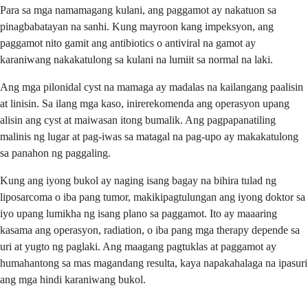
Para sa mga namamagang kulani, ang paggamot ay nakatuon sa
pinagbabatayan na sanhi. Kung mayroon kang impeksyon, ang
paggamot nito gamit ang antibiotics o antiviral na gamot ay
karaniwang nakakatulong sa kulani na lumiit sa normal na laki.
Ang mga pilonidal cyst na mamaga ay madalas na kailangang paalisin
at linisin. Sa ilang mga kaso, inirerekomenda ang operasyon upang
alisin ang cyst at maiwasan itong bumalik. Ang pagpapanatiling
malinis ng lugar at pag-iwas sa matagal na pag-upo ay makakatulong
sa panahon ng paggaling.
Kung ang iyong bukol ay naging isang bagay na bihira tulad ng
liposarcoma o iba pang tumor, makikipagtulungan ang iyong doktor sa
iyo upang lumikha ng isang plano sa paggamot. Ito ay maaaring
kasama ang operasyon, radiation, o iba pang mga therapy depende sa
uri at yugto ng paglaki. Ang maagang pagtuklas at paggamot ay
humahantong sa mas magandang resulta, kaya napakahalaga na ipasuri
ang mga hindi karaniwang bukol.