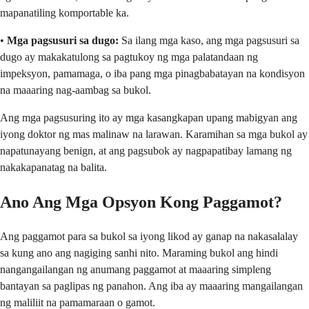
mapanatiling komportable ka.
•
Mga pagsusuri sa dugo:
Sa ilang mga kaso, ang mga pagsusuri sa
dugo ay makakatulong sa pagtukoy ng mga palatandaan ng
impeksyon, pamamaga, o iba pang mga pinagbabatayan na kondisyon
na maaaring nag-aambag sa bukol.
Ang mga pagsusuring ito ay mga kasangkapan upang mabigyan ang
iyong doktor ng mas malinaw na larawan. Karamihan sa mga bukol ay
napatunayang benign, at ang pagsubok ay nagpapatibay lamang ng
nakakapanatag na balita.
Ano Ang Mga Opsyon Kong Paggamot?
Ang paggamot para sa bukol sa iyong likod ay ganap na nakasalalay
sa kung ano ang nagiging sanhi nito. Maraming bukol ang hindi
nangangailangan ng anumang paggamot at maaaring simpleng
bantayan sa paglipas ng panahon. Ang iba ay maaaring mangailangan
ng maliliit na pamamaraan o gamot.