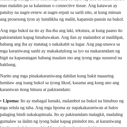
mas malalim pa sa kalamnan o connective tissue. Ang katawan ay
patuloy na nagre-renew at nagre-repair sa sarili nito, at kung minsan
ang prosesong iyon ay lumilikha ng maliit, kapansin-pansin na bukol.
Ang mga bukol na ito ay iba-iba ang laki, tekstura, at kung paano ito
pakiramdam kapag hinahawakan. Ang ilan ay malambot at maililipat,
habang ang iba ay matatag o nakakabit sa lugar. Ang pag-unawa sa
mga karaniwang sanhi ay makakatulong sa iyo na makaramdam ng
higit na kapanatagan habang inaalam mo ang iyong mga susunod na
hakbang.
Narito ang mga pinakakaraniwang dahilan kung bakit maaaring
lumitaw ang isang bukol sa iyong likod, kasama ang kung ano ang
karaniwan itong hitsura at pakiramdam:
•
Lipoma:
Ito ay mabagal lumaki, malambot na bukol na binubuo ng
mga selula ng taba. Ang mga lipoma ay napakakaraniwan at halos
palaging hindi nakakapinsala. Ito ay pakiramdam malagkit, madaling
gumalaw sa ilalim ng iyong balat kapag pinindot mo, at karaniwang