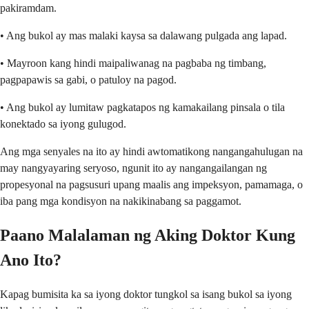
pakiramdam.
• Ang bukol ay mas malaki kaysa sa dalawang pulgada ang lapad.
• Mayroon kang hindi maipaliwanag na pagbaba ng timbang,
pagpapawis sa gabi, o patuloy na pagod.
• Ang bukol ay lumitaw pagkatapos ng kamakailang pinsala o tila
konektado sa iyong gulugod.
Ang mga senyales na ito ay hindi awtomatikong nangangahulugan na
may nangyayaring seryoso, ngunit ito ay nangangailangan ng
propesyonal na pagsusuri upang maalis ang impeksyon, pamamaga, o
iba pang mga kondisyon na nakikinabang sa paggamot.
Paano Malalaman ng Aking Doktor Kung
Ano Ito?
Kapag bumisita ka sa iyong doktor tungkol sa isang bukol sa iyong