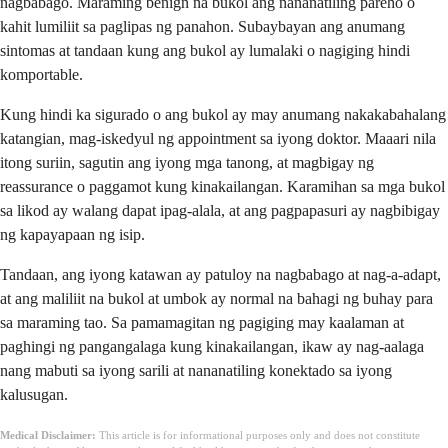
nagbabago. Maraming benign na bukol ang nananatiling pareho o
kahit lumiliit sa paglipas ng panahon. Subaybayan ang anumang
sintomas at tandaan kung ang bukol ay lumalaki o nagiging hindi
komportable.
Kung hindi ka sigurado o ang bukol ay may anumang nakakabahalang
katangian, mag-iskedyul ng appointment sa iyong doktor. Maaari nila
itong suriin, sagutin ang iyong mga tanong, at magbigay ng
reassurance o paggamot kung kinakailangan. Karamihan sa mga bukol
sa likod ay walang dapat ipag-alala, at ang pagpapasuri ay nagbibigay
ng kapayapaan ng isip.
Tandaan, ang iyong katawan ay patuloy na nagbabago at nag-a-adapt,
at ang maliliit na bukol at umbok ay normal na bahagi ng buhay para
sa maraming tao. Sa pamamagitan ng pagiging may kaalaman at
paghingi ng pangangalaga kung kinakailangan, ikaw ay nag-aalaga
nang mabuti sa iyong sarili at nananatiling konektado sa iyong
kalusugan.
Medical Disclaimer:
This article is for informational purposes only and does not constitute