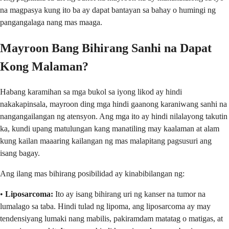
na magpasya kung ito ba ay dapat bantayan sa bahay o humingi ng
pangangalaga nang mas maaga.
Mayroon Bang Bihirang Sanhi na Dapat
Kong Malaman?
Habang karamihan sa mga bukol sa iyong likod ay hindi
nakakapinsala, mayroon ding mga hindi gaanong karaniwang sanhi na
nangangailangan ng atensyon. Ang mga ito ay hindi nilalayong takutin
ka, kundi upang matulungan kang manatiling may kaalaman at alam
kung kailan maaaring kailangan ng mas malapitang pagsusuri ang
isang bagay.
Ang ilang mas bihirang posibilidad ay kinabibilangan ng:
•
Liposarcoma:
Ito ay isang bihirang uri ng kanser na tumor na
lumalago sa taba. Hindi tulad ng lipoma, ang liposarcoma ay may
tendensiyang lumaki nang mabilis, pakiramdam matatag o matigas, at