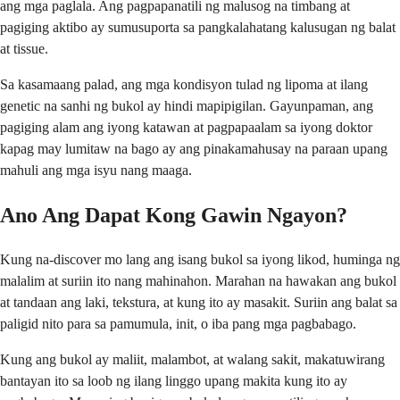
ang mga paglala. Ang pagpapanatili ng malusog na timbang at
pagiging aktibo ay sumusuporta sa pangkalahatang kalusugan ng balat
at tissue.
Sa kasamaang palad, ang mga kondisyon tulad ng lipoma at ilang
genetic na sanhi ng bukol ay hindi mapipigilan. Gayunpaman, ang
pagiging alam ang iyong katawan at pagpapaalam sa iyong doktor
kapag may lumitaw na bago ay ang pinakamahusay na paraan upang
mahuli ang mga isyu nang maaga.
Ano Ang Dapat Kong Gawin Ngayon?
Kung na-discover mo lang ang isang bukol sa iyong likod, huminga ng
malalim at suriin ito nang mahinahon. Marahan na hawakan ang bukol
at tandaan ang laki, tekstura, at kung ito ay masakit. Suriin ang balat sa
paligid nito para sa pamumula, init, o iba pang mga pagbabago.
Kung ang bukol ay maliit, malambot, at walang sakit, makatuwirang
bantayan ito sa loob ng ilang linggo upang makita kung ito ay