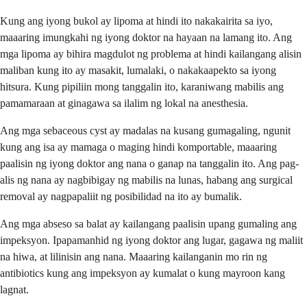
Kung ang iyong bukol ay lipoma at hindi ito nakakairita sa iyo,
maaaring imungkahi ng iyong doktor na hayaan na lamang ito. Ang
mga lipoma ay bihira magdulot ng problema at hindi kailangang alisin
maliban kung ito ay masakit, lumalaki, o nakakaapekto sa iyong
hitsura. Kung pipiliin mong tanggalin ito, karaniwang mabilis ang
pamamaraan at ginagawa sa ilalim ng lokal na anesthesia.
Ang mga sebaceous cyst ay madalas na kusang gumagaling, ngunit
kung ang isa ay mamaga o maging hindi komportable, maaaring
paalisin ng iyong doktor ang nana o ganap na tanggalin ito. Ang pag-
alis ng nana ay nagbibigay ng mabilis na lunas, habang ang surgical
removal ay nagpapaliit ng posibilidad na ito ay bumalik.
Ang mga abseso sa balat ay kailangang paalisin upang gumaling ang
impeksyon. Ipapamanhid ng iyong doktor ang lugar, gagawa ng maliit
na hiwa, at lilinisin ang nana. Maaaring kailanganin mo rin ng
antibiotics kung ang impeksyon ay kumalat o kung mayroon kang
lagnat.