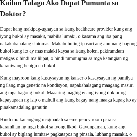
Kailan Talaga Ako Dapat Pumunta sa
Doktor?
Dapat kang makipag-ugnayan sa isang healthcare provider kung ang
iyong bukol ay masakit, mabilis lumaki, o kasama ang iba pang
nakakabahalang sintomas. Makabubuting ipasuri ang anumang bagong
bukol kung ito ay mas malaki kaysa sa isang holen, pakiramdam
matigas o hindi maililipat, o hindi tumutugma sa mga katangian ng
karaniwang benign na bukol.
Kung mayroon kang kasaysayan ng kanser o kasaysayan ng pamilya
ng ilang mga genetic na kondisyon, napakahalagang maagang masuri
ang mga bagong bukol. Maaaring magbigay ang iyong doktor ng
kapayapaan ng isip o mahuli ang isang bagay nang maaga kapag ito ay
pinakamadaling gamutin.
Hindi mo kailangang magmadali sa emergency room para sa
karamihan ng mga bukol sa iyong likod. Gayunpaman, kung ang
bukol ay biglang lumitaw pagkatapos ng pinsala, lubhang masakit, o