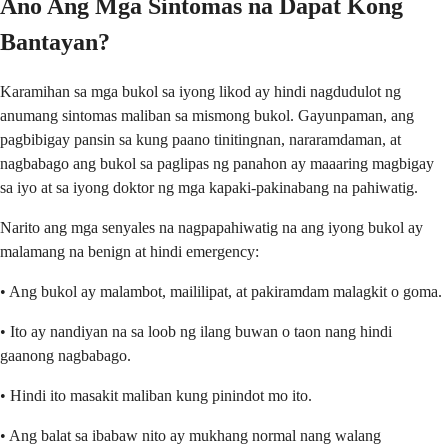
Ano Ang Mga Sintomas na Dapat Kong
Bantayan?
Karamihan sa mga bukol sa iyong likod ay hindi nagdudulot ng
anumang sintomas maliban sa mismong bukol. Gayunpaman, ang
pagbibigay pansin sa kung paano tinitingnan, nararamdaman, at
nagbabago ang bukol sa paglipas ng panahon ay maaaring magbigay
sa iyo at sa iyong doktor ng mga kapaki-pakinabang na pahiwatig.
Narito ang mga senyales na nagpapahiwatig na ang iyong bukol ay
malamang na benign at hindi emergency:
• Ang bukol ay malambot, maililipat, at pakiramdam malagkit o goma.
• Ito ay nandiyan na sa loob ng ilang buwan o taon nang hindi
gaanong nagbabago.
• Hindi ito masakit maliban kung pinindot mo ito.
• Ang balat sa ibabaw nito ay mukhang normal nang walang