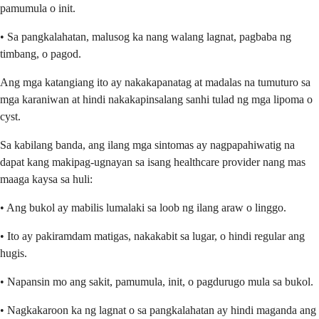
pamumula o init.
• Sa pangkalahatan, malusog ka nang walang lagnat, pagbaba ng
timbang, o pagod.
Ang mga katangiang ito ay nakakapanatag at madalas na tumuturo sa
mga karaniwan at hindi nakakapinsalang sanhi tulad ng mga lipoma o
cyst.
Sa kabilang banda, ang ilang mga sintomas ay nagpapahiwatig na
dapat kang makipag-ugnayan sa isang healthcare provider nang mas
maaga kaysa sa huli:
• Ang bukol ay mabilis lumalaki sa loob ng ilang araw o linggo.
• Ito ay pakiramdam matigas, nakakabit sa lugar, o hindi regular ang
hugis.
• Napansin mo ang sakit, pamumula, init, o pagdurugo mula sa bukol.
• Nagkakaroon ka ng lagnat o sa pangkalahatan ay hindi maganda ang