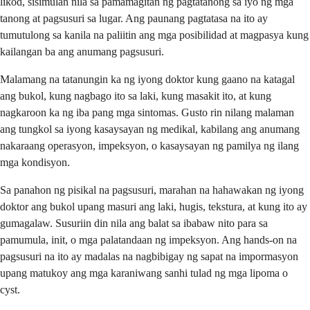
likod, sisimulan nila sa pamamagitan ng pagtatanong sa iyo ng mga
tanong at pagsusuri sa lugar. Ang paunang pagtatasa na ito ay
tumutulong sa kanila na paliitin ang mga posibilidad at magpasya kung
kailangan ba ang anumang pagsusuri.
Malamang na tatanungin ka ng iyong doktor kung gaano na katagal
ang bukol, kung nagbago ito sa laki, kung masakit ito, at kung
nagkaroon ka ng iba pang mga sintomas. Gusto rin nilang malaman
ang tungkol sa iyong kasaysayan ng medikal, kabilang ang anumang
nakaraang operasyon, impeksyon, o kasaysayan ng pamilya ng ilang
mga kondisyon.
Sa panahon ng pisikal na pagsusuri, marahan na hahawakan ng iyong
doktor ang bukol upang masuri ang laki, hugis, tekstura, at kung ito ay
gumagalaw. Susuriin din nila ang balat sa ibabaw nito para sa
pamumula, init, o mga palatandaan ng impeksyon. Ang hands-on na
pagsusuri na ito ay madalas na nagbibigay ng sapat na impormasyon
upang matukoy ang mga karaniwang sanhi tulad ng mga lipoma o
cyst.