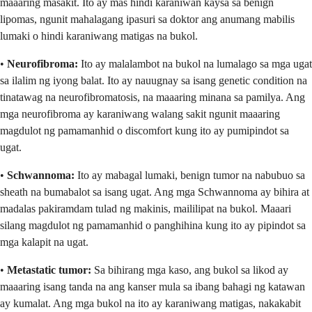
maaaring masakit. Ito ay mas hindi karaniwan kaysa sa benign
lipomas, ngunit mahalagang ipasuri sa doktor ang anumang mabilis
lumaki o hindi karaniwang matigas na bukol.
•
Neurofibroma:
Ito ay malalambot na bukol na lumalago sa mga ugat
sa ilalim ng iyong balat. Ito ay nauugnay sa isang genetic condition na
tinatawag na neurofibromatosis, na maaaring minana sa pamilya. Ang
mga neurofibroma ay karaniwang walang sakit ngunit maaaring
magdulot ng pamamanhid o discomfort kung ito ay pumipindot sa
ugat.
•
Schwannoma:
Ito ay mabagal lumaki, benign tumor na nabubuo sa
sheath na bumabalot sa isang ugat. Ang mga Schwannoma ay bihira at
madalas pakiramdam tulad ng makinis, maililipat na bukol. Maaari
silang magdulot ng pamamanhid o panghihina kung ito ay pipindot sa
mga kalapit na ugat.
•
Metastatic tumor:
Sa bihirang mga kaso, ang bukol sa likod ay
maaaring isang tanda na ang kanser mula sa ibang bahagi ng katawan
ay kumalat. Ang mga bukol na ito ay karaniwang matigas, nakakabit