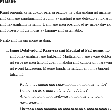
Malaise
Kung pupunta ka sa doktor para sa patuloy na pakiramdam ng malaise,
ang kanilang pangunahing layunin ay maging isang detektib at tuklasin
ang nakapailalim na sanhi. Dahil ang mga posibilidad ay napakalawak,
ang proseso ng diagnosis ay karaniwang sistematiko.
Narito ang maaari mong asahan:
Isang Detalyadong Kasaysayang Medikal at Pag-uusap:
Ito
ang pinakamahalagang hakbang. Magtatanong ang iyong doktor
ng serye ng mga tanong upang makuha ang kumpletong larawan
ng iyong kalusugan. Maging handa na sagutin ang mga tanong
tulad ng:
Kailan nagsimula ang pakiramdam ng malaise na ito?
Patuloy ba ito o minsan lang dumadating?
Anong iba pang
mga sintomas ng malaise
ang iyong
nararanasan?
Mayroon bang anuman na nagpapabuti o nagpapalala sa