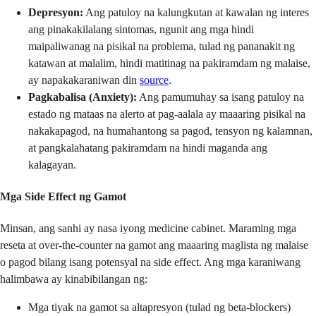
Depresyon:
Ang patuloy na kalungkutan at kawalan ng interes
ang pinakakilalang sintomas, ngunit ang mga hindi
maipaliwanag na pisikal na problema, tulad ng pananakit ng
katawan at malalim, hindi matitinag na pakiramdam ng malaise,
ay napakakaraniwan din
source
.
Pagkabalisa (Anxiety):
Ang pamumuhay sa isang patuloy na
estado ng mataas na alerto at pag-aalala ay maaaring pisikal na
nakakapagod, na humahantong sa pagod, tensyon ng kalamnan,
at pangkalahatang pakiramdam na hindi maganda ang
kalagayan.
Mga Side Effect ng Gamot
Minsan, ang sanhi ay nasa iyong medicine cabinet. Maraming mga
reseta at over-the-counter na gamot ang maaaring maglista ng malaise
o pagod bilang isang potensyal na side effect. Ang mga karaniwang
halimbawa ay kinabibilangan ng:
Mga tiyak na gamot sa altapresyon (tulad ng beta-blockers)