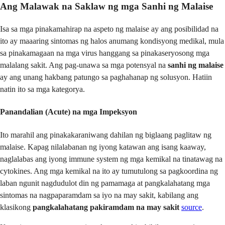
Ang Malawak na Saklaw ng mga Sanhi ng Malaise
Isa sa mga pinakamahirap na aspeto ng malaise ay ang posibilidad na
ito ay maaaring sintomas ng halos anumang kondisyong medikal, mula
sa pinakamagaan na mga virus hanggang sa pinakaseryosong mga
malalang sakit. Ang pag-unawa sa mga potensyal na
sanhi ng malaise
ay ang unang hakbang patungo sa paghahanap ng solusyon. Hatiin
natin ito sa mga kategorya.
Panandalian (Acute) na mga Impeksyon
Ito marahil ang pinakakaraniwang dahilan ng biglaang paglitaw ng
malaise. Kapag nilalabanan ng iyong katawan ang isang kaaway,
naglalabas ang iyong immune system ng mga kemikal na tinatawag na
cytokines. Ang mga kemikal na ito ay tumutulong sa pagkoordina ng
laban ngunit nagdudulot din ng pamamaga at pangkalahatang mga
sintomas na nagpaparamdam sa iyo na may sakit, kabilang ang
klasikong
pangkalahatang pakiramdam na may sakit
source
.