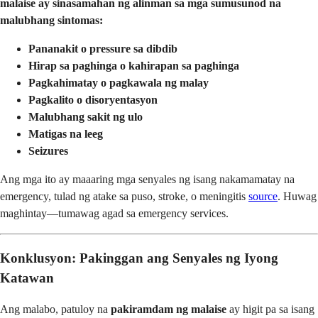
malaise ay sinasamahan ng alinman sa mga sumusunod na
malubhang sintomas:
Pananakit o pressure sa dibdib
Hirap sa paghinga o kahirapan sa paghinga
Pagkahimatay o pagkawala ng malay
Pagkalito o disoryentasyon
Malubhang sakit ng ulo
Matigas na leeg
Seizures
Ang mga ito ay maaaring mga senyales ng isang nakamamatay na
emergency, tulad ng atake sa puso, stroke, o meningitis
source
. Huwag
maghintay—tumawag agad sa emergency services.
Konklusyon: Pakinggan ang Senyales ng Iyong
Katawan
Ang malabo, patuloy na
pakiramdam ng malaise
ay higit pa sa isang