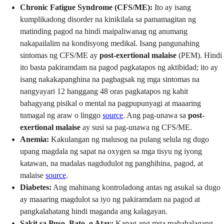
Chronic Fatigue Syndrome (CFS/ME):
Ito ay isang
kumplikadong disorder na kinikilala sa pamamagitan ng
matinding pagod na hindi maipaliwanag ng anumang
nakapailalim na kondisyong medikal. Isang pangunahing
sintomas ng CFS/ME ay
post-exertional malaise
(PEM). Hindi
ito basta pakiramdam na pagod pagkatapos ng aktibidad; ito ay
isang nakakapanghina na pagbagsak ng mga sintomas na
nangyayari 12 hanggang 48 oras pagkatapos ng kahit
bahagyang pisikal o mental na pagpupunyagi at maaaring
tumagal ng araw o linggo
source
. Ang pag-unawa sa
post-
exertional malaise
ay susi sa pag-unawa ng CFS/ME.
Anemia:
Kakulangan ng malusog na pulang selula ng dugo
upang magdala ng sapat na oxygen sa mga tisyu ng iyong
katawan, na madalas nagdudulot ng panghihina, pagod, at
malaise
source
.
Diabetes:
Ang mahinang kontroladong antas ng asukal sa dugo
ay maaaring magdulot sa iyo ng pakiramdam na pagod at
pangkalahatang hindi maganda ang kalagayan.
Sakit sa Puso, Bato, o Atay:
Kapag ang mga mahahalagang