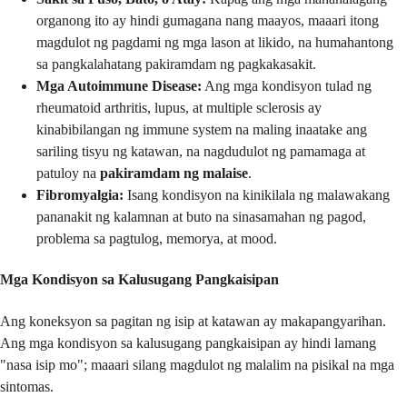
organong ito ay hindi gumagana nang maayos, maaari itong
magdulot ng pagdami ng mga lason at likido, na humahantong
sa pangkalahatang pakiramdam ng pagkakasakit.
Mga Autoimmune Disease:
Ang mga kondisyon tulad ng
rheumatoid arthritis, lupus, at multiple sclerosis ay
kinabibilangan ng immune system na maling inaatake ang
sariling tisyu ng katawan, na nagdudulot ng pamamaga at
patuloy na
pakiramdam ng malaise
.
Fibromyalgia:
Isang kondisyon na kinikilala ng malawakang
pananakit ng kalamnan at buto na sinasamahan ng pagod,
problema sa pagtulog, memorya, at mood.
Mga Kondisyon sa Kalusugang Pangkaisipan
Ang koneksyon sa pagitan ng isip at katawan ay makapangyarihan.
Ang mga kondisyon sa kalusugang pangkaisipan ay hindi lamang
"nasa isip mo"; maaari silang magdulot ng malalim na pisikal na mga
sintomas.