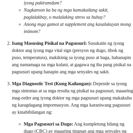
iyong pakiramdam?
Nagkaroon ka ba ng mga kamakailang sakit,
paglalakbay, o malalaking stress sa buhay?
Anong mga gamot at supplement ang kasalukuyan mong
iniinom?
Isang Masusing Pisikal na Pagsusuri:
Susukatin ng iyong
doktor ang iyong mga vital sign (presyon ng dugo, tibok ng
puso, temperatura), makikinig sa iyong puso at baga, hahanapin
ang namamaga na mga kulani, at gagawa ng iba pang pisikal na
pagsusuri upang hanapin ang mga senyales ng sakit.
Mga Diagnostic Test (Kung Kailangan):
Depende sa iyong
mga sintomas at sa mga resulta ng pisikal na pagsusuri, maaaring
mag-order ang iyong doktor ng mga pagsusuri upang makakuha
ng karagdagang impormasyon. Ang mga karaniwang pagsusuri
ay kinabibilangan ng:
Mga Pagsusuri sa Dugo:
Ang kumpletong bilang ng
dugo (CBC) ay maaaring tingnan ang mga senyales ng