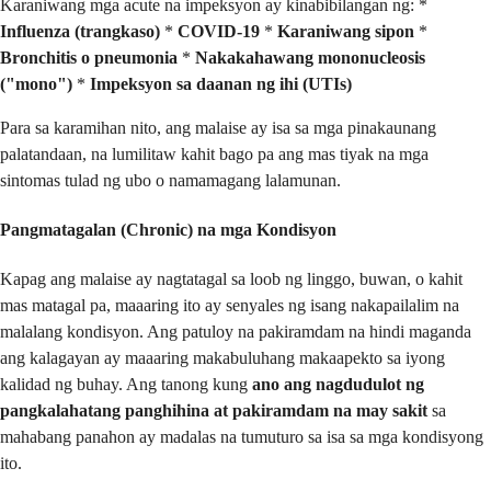
Karaniwang mga acute na impeksyon ay kinabibilangan ng: *
Influenza (trangkaso)
*
COVID-19
*
Karaniwang sipon
*
Bronchitis o pneumonia
*
Nakakahawang mononucleosis
("mono")
*
Impeksyon sa daanan ng ihi (UTIs)
Para sa karamihan nito, ang malaise ay isa sa mga pinakaunang
palatandaan, na lumilitaw kahit bago pa ang mas tiyak na mga
sintomas tulad ng ubo o namamagang lalamunan.
Pangmatagalan (Chronic) na mga Kondisyon
Kapag ang malaise ay nagtatagal sa loob ng linggo, buwan, o kahit
mas matagal pa, maaaring ito ay senyales ng isang nakapailalim na
malalang kondisyon. Ang patuloy na pakiramdam na hindi maganda
ang kalagayan ay maaaring makabuluhang makaapekto sa iyong
kalidad ng buhay. Ang tanong kung
ano ang nagdudulot ng
pangkalahatang panghihina at pakiramdam na may sakit
sa
mahabang panahon ay madalas na tumuturo sa isa sa mga kondisyong
ito.