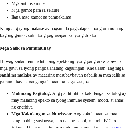
Mga antihistamine
Mga gamot para sa seizure
Ilang mga gamot na pampakalma
Kung ang iyong malaise ay nagsimula pagkatapos mong uminom ng
bagong gamot, sulit itong pag-usapan sa iyong doktor.
Mga Salik sa Pamumuhay
Huwag kailanman maliitin ang epekto ng iyong pang-araw-araw na
mga gawi sa iyong pangkalahatang kagalingan. Kadalasan, ang
mga
sanhi ng malaise
ay maaaring masubaybayan pabalik sa mga salik sa
pamumuhay na nangangailangan ng pagsasaayos.
Mahinang Pagtulog:
Ang paulit-ulit na kakulangan sa tulog ay
may malaking epekto sa iyong immune system, mood, at antas
ng enerhiya.
Mga Kakulangan sa Nutrisyon:
Ang kakulangan sa mga
pangunahing sustansya, lalo na ang bakal, Vitamin B12, o
Vitamin D, ay maaaring magdulot ng pagod at malaise
source
.