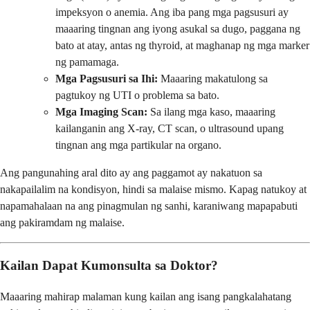
impeksyon o anemia. Ang iba pang mga pagsusuri ay
maaaring tingnan ang iyong asukal sa dugo, paggana ng
bato at atay, antas ng thyroid, at maghanap ng mga marker
ng pamamaga.
Mga Pagsusuri sa Ihi:
Maaaring makatulong sa
pagtukoy ng UTI o problema sa bato.
Mga Imaging Scan:
Sa ilang mga kaso, maaaring
kailanganin ang X-ray, CT scan, o ultrasound upang
tingnan ang mga partikular na organo.
Ang pangunahing aral dito ay ang paggamot ay nakatuon sa
nakapailalim na kondisyon, hindi sa malaise mismo. Kapag natukoy at
napamahalaan na ang pinagmulan ng sanhi, karaniwang mapapabuti
ang pakiramdam ng malaise.
Kailan Dapat Kumonsulta sa Doktor?
Maaaring mahirap malaman kung kailan ang isang pangkalahatang