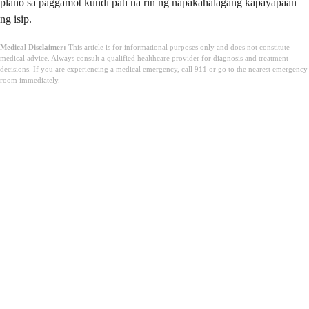
plano sa paggamot kundi pati na rin ng napakahalagang kapayapaan
ng isip.
Medical Disclaimer:
This article is for informational purposes only and does not constitute
medical advice. Always consult a qualified healthcare provider for diagnosis and treatment
decisions. If you are experiencing a medical emergency, call 911 or go to the nearest emergency
room immediately.