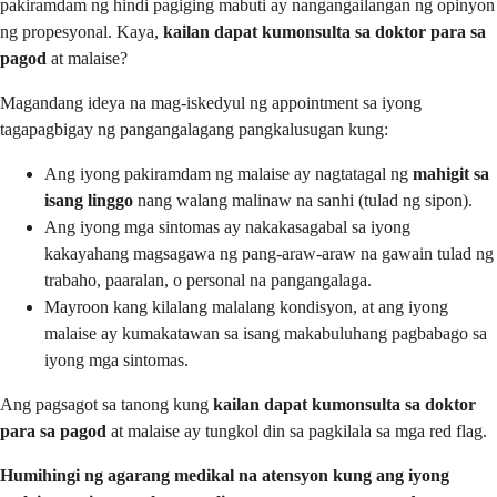
pakiramdam ng hindi pagiging mabuti ay nangangailangan ng opinyon
ng propesyonal. Kaya,
kailan dapat kumonsulta sa doktor para sa
pagod
at malaise?
Magandang ideya na mag-iskedyul ng appointment sa iyong
tagapagbigay ng pangangalagang pangkalusugan kung:
Ang iyong pakiramdam ng malaise ay nagtatagal ng
mahigit sa
isang linggo
nang walang malinaw na sanhi (tulad ng sipon).
Ang iyong mga sintomas ay nakakasagabal sa iyong
kakayahang magsagawa ng pang-araw-araw na gawain tulad ng
trabaho, paaralan, o personal na pangangalaga.
Mayroon kang kilalang malalang kondisyon, at ang iyong
malaise ay kumakatawan sa isang makabuluhang pagbabago sa
iyong mga sintomas.
Ang pagsagot sa tanong kung
kailan dapat kumonsulta sa doktor
para sa pagod
at malaise ay tungkol din sa pagkilala sa mga red flag.
Humihingi ng agarang medikal na atensyon kung ang iyong