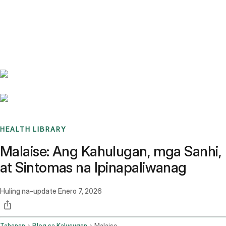
Benchmarks
Stories
FAQ
Sign up / Log in
HEALTH LIBRARY
Malaise: Ang Kahulugan, mga Sanhi,
at Sintomas na Ipinapaliwanag
Huling na-update
Enero 7, 2026
Tahanan
Blog sa Kalusugan
Malaise