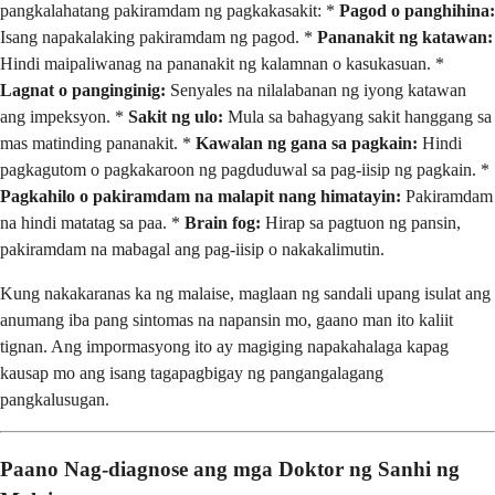
pangkalahatang pakiramdam ng pagkakasakit: *
Pagod o panghihina:
Isang napakalaking pakiramdam ng pagod. *
Pananakit ng katawan:
Hindi maipaliwanag na pananakit ng kalamnan o kasukasuan. *
Lagnat o panginginig:
Senyales na nilalabanan ng iyong katawan
ang impeksyon. *
Sakit ng ulo:
Mula sa bahagyang sakit hanggang sa
mas matinding pananakit. *
Kawalan ng gana sa pagkain:
Hindi
pagkagutom o pagkakaroon ng pagduduwal sa pag-iisip ng pagkain. *
Pagkahilo o pakiramdam na malapit nang himatayin:
Pakiramdam
na hindi matatag sa paa. *
Brain fog:
Hirap sa pagtuon ng pansin,
pakiramdam na mabagal ang pag-iisip o nakakalimutin.
Kung nakakaranas ka ng malaise, maglaan ng sandali upang isulat ang
anumang iba pang sintomas na napansin mo, gaano man ito kaliit
tignan. Ang impormasyong ito ay magiging napakahalaga kapag
kausap mo ang isang tagapagbigay ng pangangalagang
pangkalusugan.
Paano Nag-diagnose ang mga Doktor ng Sanhi ng