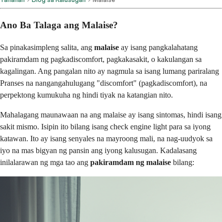
Ano Ba Talaga ang Malaise?
Sa pinakasimpleng salita, ang
malaise
ay isang pangkalahatang
pakiramdam ng pagkadiscomfort, pagkakasakit, o kakulangan sa
kagalingan. Ang pangalan nito ay nagmula sa isang lumang pariralang
Pranses na nangangahulugang "discomfort" (pagkadiscomfort), na
perpektong kumukuha ng hindi tiyak na katangian nito.
Mahalagang maunawaan na ang malaise ay isang sintomas, hindi isang
sakit mismo. Isipin ito bilang isang check engine light para sa iyong
katawan. Ito ay isang senyales na mayroong mali, na nag-uudyok sa
iyo na mas bigyan ng pansin ang iyong kalusugan. Kadalasang
inilalarawan ng mga tao ang
pakiramdam ng malaise
bilang: