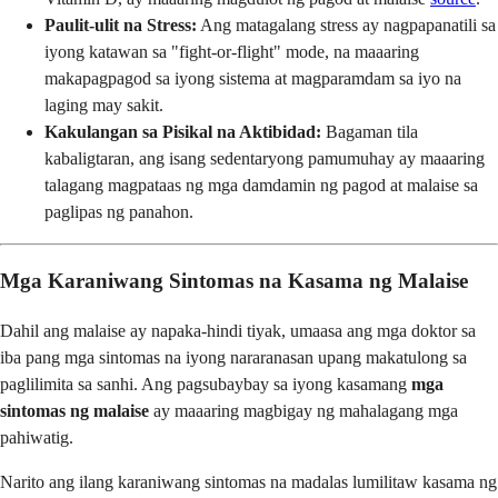
Paulit-ulit na Stress:
Ang matagalang stress ay nagpapanatili sa
iyong katawan sa "fight-or-flight" mode, na maaaring
makapagpagod sa iyong sistema at magparamdam sa iyo na
laging may sakit.
Kakulangan sa Pisikal na Aktibidad:
Bagaman tila
kabaligtaran, ang isang sedentaryong pamumuhay ay maaaring
talagang magpataas ng mga damdamin ng pagod at malaise sa
paglipas ng panahon.
Mga Karaniwang Sintomas na Kasama ng Malaise
Dahil ang malaise ay napaka-hindi tiyak, umaasa ang mga doktor sa
iba pang mga sintomas na iyong nararanasan upang makatulong sa
paglilimita sa sanhi. Ang pagsubaybay sa iyong kasamang
mga
sintomas ng malaise
ay maaaring magbigay ng mahalagang mga
pahiwatig.
Narito ang ilang karaniwang sintomas na madalas lumilitaw kasama ng