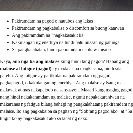
Pakiramdam na pagod o nauubos ang lakas
Pakiramdam ng pagkabalisa o discomfort sa buong katawan
Ang pakiramdam na "nagkakasakit ka"
Kakulangan ng enerhiya na hindi nalulunasan ng pahinga
Sa pangkalahatan, hindi pakiramdam na ikaw mismo
Kaya,
ano nga ba ang malaise
kung hindi lang pagod? Habang ang
malaise at fatigue (pagod)
ay madalas na magkasama, hindi sila
pareho. Ang fatigue ay partikular na pakiramdam ng pagod,
pagkapagod, o kakulangan ng enerhiya. Ang malaise ay isang mas
malawak at mas nakapaloob na sensasyon. Maaari kang maging pagod
nang hindi nakakaramdam ng malaise, ngunit napakakaraniwan na
makaranas ng fatigue bilang bahagi ng pangkalahatang pakiramdam ng
malaise. Ito ang pagkakaiba sa pagitan ng "Sobrang pagod ako" at "Sa
tingin ko ay nagkakasakit ako sa lahat ng dako."