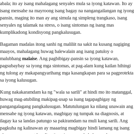
abala; ito ay isang mahalagang senyales mula sa iyong katawan. Ito ay
isang mensahe na mayroong isang bagay na nangangailangan ng iyong
pansin, maging ito man ay ang simula ng simpleng trangkaso, isang
senyales ng talamak na stress, o isang sintomas ng isang mas
kumplikadong kondisyong pangkalusugan.
Bagaman madalas itong sanhi ng maliliit na sakit na kusang nagiging
maayos, mahalagang huwag balewalain ang isang patuloy o
malubhang
malaise
. Ang pagbibigay-pansin sa iyong katawan,
pagsubaybay sa iyong mga sintomas, at pag-alam kung kailan hihingi
ng tulong ay makapangyarihang mga kasangkapan para sa pagprotekta
sa iyong kalusugan.
Kung nakakaramdam ka ng "wala sa sarili" at hindi mo ito matanggal,
huwag mag-atubiling makipag-usap sa isang tagapagbigay ng
pangangalagang pangkalusugan. Matutulungan ka nilang unawain ang
mensahe ng iyong katawan, magbigay ng tumpak na diagnosis, at
ilagay ka sa landas patungo sa pakiramdam na muli kang sarili. Ang
pagkuha ng kalinawan ay maaaring magbigay hindi lamang ng isang