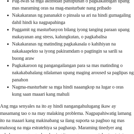
Pag-iwas sa mga aktibidad panlipunan o pagkakaibigan upang
mas maraming oras na mag-masturbate nang pribado
Nakakaranas ng pananakit o pinsala sa ari na hindi gumagaling
dahil hindi ka nagpapahinga
Paggamit ng masturbasyon bilang iyong tanging paraan upang
makayanan ang stress, kalungkutan, o pagkabalisa
Nakakaranas ng matinding pagkakasala o kahihiyan na
nakakaapekto sa iyong pakiramdam o pagtingin sa sarili sa
buong araw
Pagkakaroon ng pangangailangan para sa mas matinding o
nakakabahalang nilalaman upang maging aroused sa paglipas ng
panahon
Nagma-masturbate sa mga hindi naaangkop na lugar o oras
kung saan maaari kang mahuli
Ang mga senyales na ito ay hindi nangangahulugang ikaw ay
masamang tao o na may malaking problema. Nagpapahiwatig lamang
ito na maaari kang makinabang sa ilang suporta sa pagbuo ng mas
malusog na mga estratehiya sa pagharap. Maraming tinedyer ang