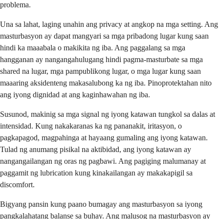
problema.
Una sa lahat, laging unahin ang privacy at angkop na mga setting. Ang
masturbasyon ay dapat mangyari sa mga pribadong lugar kung saan
hindi ka maaabala o makikita ng iba. Ang paggalang sa mga
hangganan ay nangangahulugang hindi pagma-masturbate sa mga
shared na lugar, mga pampublikong lugar, o mga lugar kung saan
maaaring aksidenteng makasalubong ka ng iba. Pinoprotektahan nito
ang iyong dignidad at ang kaginhawahan ng iba.
Susunod, makinig sa mga signal ng iyong katawan tungkol sa dalas at
intensidad. Kung nakakaranas ka ng pananakit, iritasyon, o
pagkapagod, magpahinga at hayaang gumaling ang iyong katawan.
Tulad ng anumang pisikal na aktibidad, ang iyong katawan ay
nangangailangan ng oras ng pagbawi. Ang pagiging malumanay at
paggamit ng lubrication kung kinakailangan ay makakapigil sa
discomfort.
Bigyang pansin kung paano bumagay ang masturbasyon sa iyong
pangkalahatang balanse sa buhay. Ang malusog na masturbasyon ay