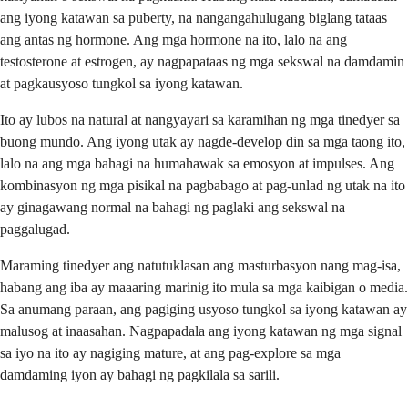
ang iyong katawan sa puberty, na nangangahulugang biglang tataas
ang antas ng hormone. Ang mga hormone na ito, lalo na ang
testosterone at estrogen, ay nagpapataas ng mga sekswal na damdamin
at pagkausyoso tungkol sa iyong katawan.
Ito ay lubos na natural at nangyayari sa karamihan ng mga tinedyer sa
buong mundo. Ang iyong utak ay nagde-develop din sa mga taong ito,
lalo na ang mga bahagi na humahawak sa emosyon at impulses. Ang
kombinasyon ng mga pisikal na pagbabago at pag-unlad ng utak na ito
ay ginagawang normal na bahagi ng paglaki ang sekswal na
paggalugad.
Maraming tinedyer ang natutuklasan ang masturbasyon nang mag-isa,
habang ang iba ay maaaring marinig ito mula sa mga kaibigan o media.
Sa anumang paraan, ang pagiging usyoso tungkol sa iyong katawan ay
malusog at inaasahan. Nagpapadala ang iyong katawan ng mga signal
sa iyo na ito ay nagiging mature, at ang pag-explore sa mga
damdaming iyon ay bahagi ng pagkilala sa sarili.