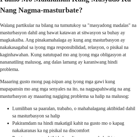
Nang Nagma-masturbate?
Walang partikular na bilang na tumutukoy sa "masyadong madalas" na
masturbasyon dahil ang bawat katawan at sitwasyon sa buhay ay
magkakaiba. Ang pinakamahalaga ay kung ang masturbasyon ay
nakakasagabal sa iyong mga responsibilidad, relasyon, o pisikal na
kaginhawahan. Kung natutupad mo ang iyong mga obligasyon at
nananatiling malusog, ang dalas lamang ay karaniwang hindi
problema.
Maaaring gusto mong pag-isipan ang iyong mga gawi kung
mapapansin mo ang mga senyales na ito, na nagpapahiwatig na ang
masturbasyon ay maaaring nagiging problema sa halip na malusog:
Lumiliban sa paaralan, trabaho, o mahahalagang aktibidad dahil
sa masturbasyon sa halip
Pakiramdam na hindi makatigil kahit na gusto mo o kapag
nakakaranas ka ng pisikal na discomfort