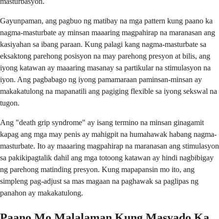
masturbasyon.
Gayunpaman, ang pagbuo ng matibay na mga pattern kung paano ka
nagma-masturbate ay minsan maaaring magpahirap na maranasan ang
kasiyahan sa ibang paraan. Kung palagi kang nagma-masturbate sa
eksaktong parehong posisyon na may parehong presyon at bilis, ang
iyong katawan ay maaaring masanay sa partikular na stimulasyon na
iyon. Ang pagbabago ng iyong pamamaraan paminsan-minsan ay
makakatulong na mapanatili ang pagiging flexible sa iyong sekswal na
tugon.
Ang "death grip syndrome" ay isang termino na minsan ginagamit
kapag ang mga may penis ay mahigpit na humahawak habang nagma-
masturbate. Ito ay maaaring magpahirap na maranasan ang stimulasyon
sa pakikipagtalik dahil ang mga totoong katawan ay hindi nagbibigay
ng parehong matinding presyon. Kung mapapansin mo ito, ang
simpleng pag-adjust sa mas magaan na paghawak sa paglipas ng
panahon ay makakatulong.
Paano Mo Malalaman Kung Masyado Ka