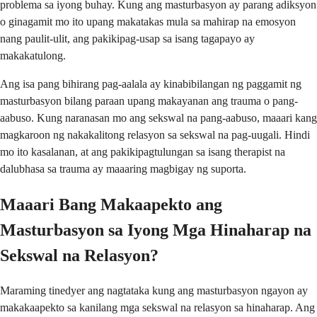
problema sa iyong buhay. Kung ang masturbasyon ay parang adiksyon
o ginagamit mo ito upang makatakas mula sa mahirap na emosyon
nang paulit-ulit, ang pakikipag-usap sa isang tagapayo ay
makakatulong.
Ang isa pang bihirang pag-aalala ay kinabibilangan ng paggamit ng
masturbasyon bilang paraan upang makayanan ang trauma o pang-
aabuso. Kung naranasan mo ang sekswal na pang-aabuso, maaari kang
magkaroon ng nakakalitong relasyon sa sekswal na pag-uugali. Hindi
mo ito kasalanan, at ang pakikipagtulungan sa isang therapist na
dalubhasa sa trauma ay maaaring magbigay ng suporta.
Maaari Bang Makaapekto ang
Masturbasyon sa Iyong Mga Hinaharap na
Sekswal na Relasyon?
Maraming tinedyer ang nagtataka kung ang masturbasyon ngayon ay
makakaapekto sa kanilang mga sekswal na relasyon sa hinaharap. Ang