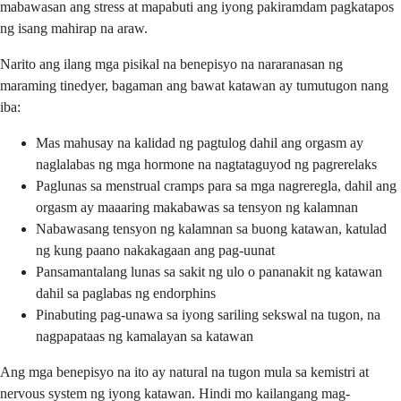
mabawasan ang stress at mapabuti ang iyong pakiramdam pagkatapos
ng isang mahirap na araw.
Narito ang ilang mga pisikal na benepisyo na nararanasan ng
maraming tinedyer, bagaman ang bawat katawan ay tumutugon nang
iba:
Mas mahusay na kalidad ng pagtulog dahil ang orgasm ay
naglalabas ng mga hormone na nagtataguyod ng pagrerelaks
Paglunas sa menstrual cramps para sa mga nagreregla, dahil ang
orgasm ay maaaring makabawas sa tensyon ng kalamnan
Nabawasang tensyon ng kalamnan sa buong katawan, katulad
ng kung paano nakakagaan ang pag-uunat
Pansamantalang lunas sa sakit ng ulo o pananakit ng katawan
dahil sa paglabas ng endorphins
Pinabuting pag-unawa sa iyong sariling sekswal na tugon, na
nagpapataas ng kamalayan sa katawan
Ang mga benepisyo na ito ay natural na tugon mula sa kemistri at
nervous system ng iyong katawan. Hindi mo kailangang mag-