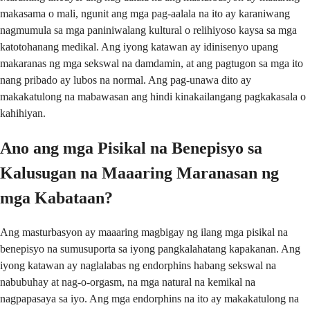
makasama o mali, ngunit ang mga pag-aalala na ito ay karaniwang
nagmumula sa mga paniniwalang kultural o relihiyoso kaysa sa mga
katotohanang medikal. Ang iyong katawan ay idinisenyo upang
makaranas ng mga sekswal na damdamin, at ang pagtugon sa mga ito
nang pribado ay lubos na normal. Ang pag-unawa dito ay
makakatulong na mabawasan ang hindi kinakailangang pagkakasala o
kahihiyan.
Ano ang mga Pisikal na Benepisyo sa
Kalusugan na Maaaring Maranasan ng
mga Kabataan?
Ang masturbasyon ay maaaring magbigay ng ilang mga pisikal na
benepisyo na sumusuporta sa iyong pangkalahatang kapakanan. Ang
iyong katawan ay naglalabas ng endorphins habang sekswal na
nabubuhay at nag-o-orgasm, na mga natural na kemikal na
nagpapasaya sa iyo. Ang mga endorphins na ito ay makakatulong na