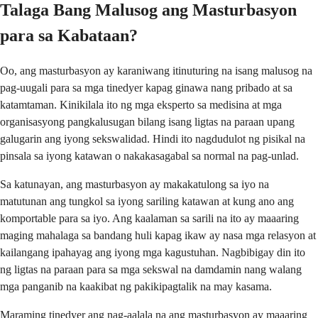
Talaga Bang Malusog ang Masturbasyon
para sa Kabataan?
Oo, ang masturbasyon ay karaniwang itinuturing na isang malusog na
pag-uugali para sa mga tinedyer kapag ginawa nang pribado at sa
katamtaman. Kinikilala ito ng mga eksperto sa medisina at mga
organisasyong pangkalusugan bilang isang ligtas na paraan upang
galugarin ang iyong sekswalidad. Hindi ito nagdudulot ng pisikal na
pinsala sa iyong katawan o nakakasagabal sa normal na pag-unlad.
Sa katunayan, ang masturbasyon ay makakatulong sa iyo na
matutunan ang tungkol sa iyong sariling katawan at kung ano ang
komportable para sa iyo. Ang kaalaman sa sarili na ito ay maaaring
maging mahalaga sa bandang huli kapag ikaw ay nasa mga relasyon at
kailangang ipahayag ang iyong mga kagustuhan. Nagbibigay din ito
ng ligtas na paraan para sa mga sekswal na damdamin nang walang
mga panganib na kaakibat ng pakikipagtalik na may kasama.
Maraming tinedyer ang nag-aalala na ang masturbasyon ay maaaring