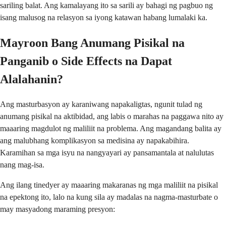
sariling balat. Ang kamalayang ito sa sarili ay bahagi ng pagbuo ng
isang malusog na relasyon sa iyong katawan habang lumalaki ka.
Mayroon Bang Anumang Pisikal na
Panganib o Side Effects na Dapat
Alalahanin?
Ang masturbasyon ay karaniwang napakaligtas, ngunit tulad ng
anumang pisikal na aktibidad, ang labis o marahas na paggawa nito ay
maaaring magdulot ng maliliit na problema. Ang magandang balita ay
ang malubhang komplikasyon sa medisina ay napakabihira.
Karamihan sa mga isyu na nangyayari ay pansamantala at nalulutas
nang mag-isa.
Ang ilang tinedyer ay maaaring makaranas ng mga maliliit na pisikal
na epektong ito, lalo na kung sila ay madalas na nagma-masturbate o
may masyadong maraming presyon: