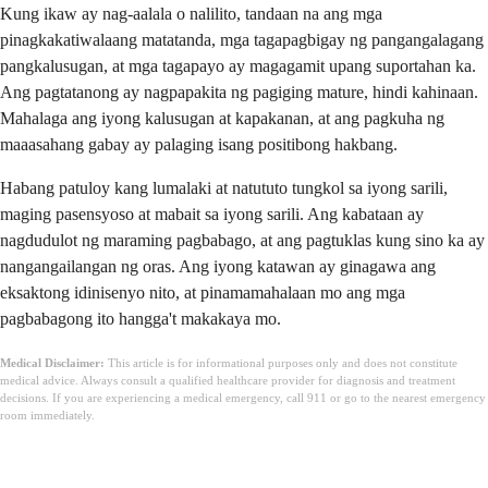
Kung ikaw ay nag-aalala o nalilito, tandaan na ang mga
pinagkakatiwalaang matatanda, mga tagapagbigay ng pangangalagang
pangkalusugan, at mga tagapayo ay magagamit upang suportahan ka.
Ang pagtatanong ay nagpapakita ng pagiging mature, hindi kahinaan.
Mahalaga ang iyong kalusugan at kapakanan, at ang pagkuha ng
maaasahang gabay ay palaging isang positibong hakbang.
Habang patuloy kang lumalaki at natututo tungkol sa iyong sarili,
maging pasensyoso at mabait sa iyong sarili. Ang kabataan ay
nagdudulot ng maraming pagbabago, at ang pagtuklas kung sino ka ay
nangangailangan ng oras. Ang iyong katawan ay ginagawa ang
eksaktong idinisenyo nito, at pinamamahalaan mo ang mga
pagbabagong ito hangga't makakaya mo.
Medical Disclaimer:
This article is for informational purposes only and does not constitute
medical advice. Always consult a qualified healthcare provider for diagnosis and treatment
decisions. If you are experiencing a medical emergency, call 911 or go to the nearest emergency
room immediately.