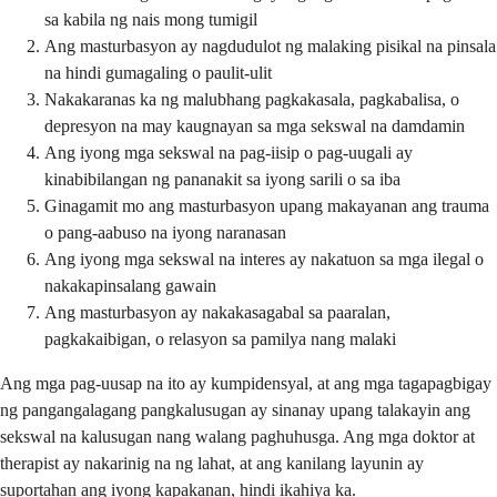
sa kabila ng nais mong tumigil
Ang masturbasyon ay nagdudulot ng malaking pisikal na pinsala
na hindi gumagaling o paulit-ulit
Nakakaranas ka ng malubhang pagkakasala, pagkabalisa, o
depresyon na may kaugnayan sa mga sekswal na damdamin
Ang iyong mga sekswal na pag-iisip o pag-uugali ay
kinabibilangan ng pananakit sa iyong sarili o sa iba
Ginagamit mo ang masturbasyon upang makayanan ang trauma
o pang-aabuso na iyong naranasan
Ang iyong mga sekswal na interes ay nakatuon sa mga ilegal o
nakakapinsalang gawain
Ang masturbasyon ay nakakasagabal sa paaralan,
pagkakaibigan, o relasyon sa pamilya nang malaki
Ang mga pag-uusap na ito ay kumpidensyal, at ang mga tagapagbigay
ng pangangalagang pangkalusugan ay sinanay upang talakayin ang
sekswal na kalusugan nang walang paghuhusga. Ang mga doktor at
therapist ay nakarinig na ng lahat, at ang kanilang layunin ay
suportahan ang iyong kapakanan, hindi ikahiya ka.