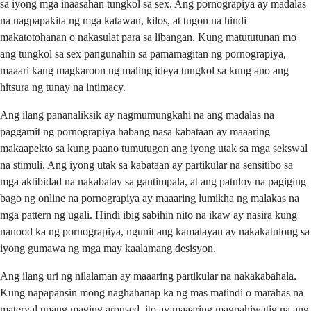
sa iyong mga inaasahan tungkol sa sex. Ang pornograpiya ay madalas
na nagpapakita ng mga katawan, kilos, at tugon na hindi
makatotohanan o nakasulat para sa libangan. Kung matututunan mo
ang tungkol sa sex pangunahin sa pamamagitan ng pornograpiya,
maaari kang magkaroon ng maling ideya tungkol sa kung ano ang
hitsura ng tunay na intimacy.
Ang ilang pananaliksik ay nagmumungkahi na ang madalas na
paggamit ng pornograpiya habang nasa kabataan ay maaaring
makaapekto sa kung paano tumutugon ang iyong utak sa mga sekswal
na stimuli. Ang iyong utak sa kabataan ay partikular na sensitibo sa
mga aktibidad na nakabatay sa gantimpala, at ang patuloy na pagiging
bago ng online na pornograpiya ay maaaring lumikha ng malakas na
mga pattern ng ugali. Hindi ibig sabihin nito na ikaw ay nasira kung
nanood ka ng pornograpiya, ngunit ang kamalayan ay nakakatulong sa
iyong gumawa ng mga may kaalamang desisyon.
Ang ilang uri ng nilalaman ay maaaring partikular na nakakabahala.
Kung napapansin mong naghahanap ka ng mas matindi o marahas na
materyal upang maging aroused, ito ay maaaring magpahiwatig na ang