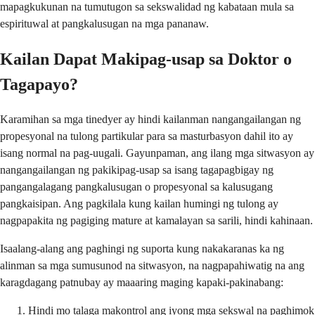
mapagkukunan na tumutugon sa sekswalidad ng kabataan mula sa
espirituwal at pangkalusugan na mga pananaw.
Kailan Dapat Makipag-usap sa Doktor o
Tagapayo?
Karamihan sa mga tinedyer ay hindi kailanman nangangailangan ng
propesyonal na tulong partikular para sa masturbasyon dahil ito ay
isang normal na pag-uugali. Gayunpaman, ang ilang mga sitwasyon ay
nangangailangan ng pakikipag-usap sa isang tagapagbigay ng
pangangalagang pangkalusugan o propesyonal sa kalusugang
pangkaisipan. Ang pagkilala kung kailan humingi ng tulong ay
nagpapakita ng pagiging mature at kamalayan sa sarili, hindi kahinaan.
Isaalang-alang ang paghingi ng suporta kung nakakaranas ka ng
alinman sa mga sumusunod na sitwasyon, na nagpapahiwatig na ang
karagdagang patnubay ay maaaring maging kapaki-pakinabang:
Hindi mo talaga makontrol ang iyong mga sekswal na paghimok