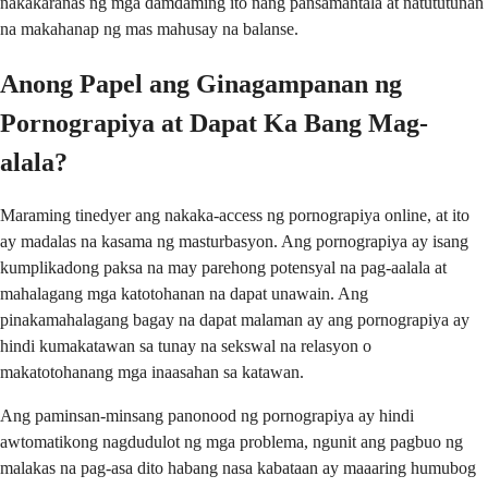
nakakaranas ng mga damdaming ito nang pansamantala at natututunan
na makahanap ng mas mahusay na balanse.
Anong Papel ang Ginagampanan ng
Pornograpiya at Dapat Ka Bang Mag-
alala?
Maraming tinedyer ang nakaka-access ng pornograpiya online, at ito
ay madalas na kasama ng masturbasyon. Ang pornograpiya ay isang
kumplikadong paksa na may parehong potensyal na pag-aalala at
mahalagang mga katotohanan na dapat unawain. Ang
pinakamahalagang bagay na dapat malaman ay ang pornograpiya ay
hindi kumakatawan sa tunay na sekswal na relasyon o
makatotohanang mga inaasahan sa katawan.
Ang paminsan-minsang panonood ng pornograpiya ay hindi
awtomatikong nagdudulot ng mga problema, ngunit ang pagbuo ng
malakas na pag-asa dito habang nasa kabataan ay maaaring humubog