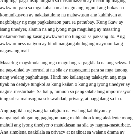
Ang mga pag-uusap tungkol sa masturbasyon ay maaaring maging
awkward para sa mga kabataan at magulang, ngunit ang bukas na
komunikasyon ay nakakatulong na mabawasan ang kahihiyan at
nagbibigay ng mga pagkakataon para sa patnubay. Kung ikaw ay
isang tinedyer, alamin na ang iyong mga magulang ay maaaring
makaramdam ng kasing awkward mo tungkol sa paksang ito. Ang
awkwardness na iyon ay hindi nangangahulugang mayroon kang
nagawang mali.
Maaaring magsimula ang mga magulang sa pagkilala na ang sekswal
na pag-unlad ay normal at na sila ay magagamit para sa mga tanong
nang walang paghuhusga. Hindi mo kailangang talakayin ang mga
tiyak na detalye tungkol sa kung kailan o kung ang iyong tinedyer ay
nagma-masturbate. Sa halip, tumuon sa pangkalahatang impormasyon
tungkol sa malusog na sekswalidad, privacy, at paggalang sa iba.
Ang paglikha ng isang kapaligiran na walang kahihiyan ay
nangangahulugan ng pagtugon nang mahinahon kung aksidente mong
mahuli ang iyong tinedyer o matuklasan na sila ay nagma-masturbate.
Ang simpleng pagkilala sa privacy at paglipat sa walang drama ay