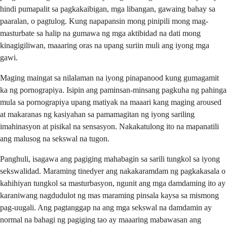
hindi pumapalit sa pagkakaibigan, mga libangan, gawaing bahay sa
paaralan, o pagtulog. Kung napapansin mong pinipili mong mag-
masturbate sa halip na gumawa ng mga aktibidad na dati mong
kinagigiliwan, maaaring oras na upang suriin muli ang iyong mga
gawi.
Maging maingat sa nilalaman na iyong pinapanood kung gumagamit
ka ng pornograpiya. Isipin ang paminsan-minsang pagkuha ng pahinga
mula sa pornograpiya upang matiyak na maaari kang maging aroused
at makaranas ng kasiyahan sa pamamagitan ng iyong sariling
imahinasyon at pisikal na sensasyon. Nakakatulong ito na mapanatili
ang malusog na sekswal na tugon.
Panghuli, isagawa ang pagiging mahabagin sa sarili tungkol sa iyong
sekswalidad. Maraming tinedyer ang nakakaramdam ng pagkakasala o
kahihiyan tungkol sa masturbasyon, ngunit ang mga damdaming ito ay
karaniwang nagdudulot ng mas maraming pinsala kaysa sa mismong
pag-uugali. Ang pagtanggap na ang mga sekswal na damdamin ay
normal na bahagi ng pagiging tao ay maaaring mabawasan ang