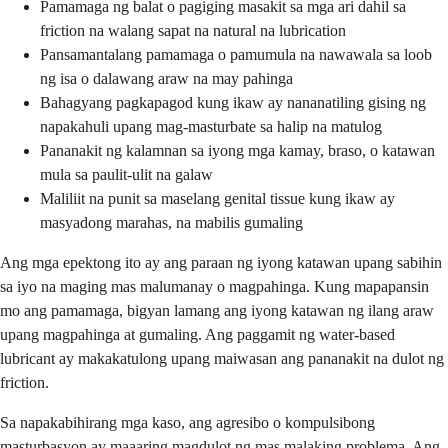
Pamamaga ng balat o pagiging masakit sa mga ari dahil sa
friction na walang sapat na natural na lubrication
Pansamantalang pamamaga o pamumula na nawawala sa loob
ng isa o dalawang araw na may pahinga
Bahagyang pagkapagod kung ikaw ay nananatiling gising ng
napakahuli upang mag-masturbate sa halip na matulog
Pananakit ng kalamnan sa iyong mga kamay, braso, o katawan
mula sa paulit-ulit na galaw
Maliliit na punit sa maselang genital tissue kung ikaw ay
masyadong marahas, na mabilis gumaling
Ang mga epektong ito ay ang paraan ng iyong katawan upang sabihin
sa iyo na maging mas malumanay o magpahinga. Kung mapapansin
mo ang pamamaga, bigyan lamang ang iyong katawan ng ilang araw
upang magpahinga at gumaling. Ang paggamit ng water-based
lubricant ay makakatulong upang maiwasan ang pananakit na dulot ng
friction.
Sa napakabihirang mga kaso, ang agresibo o kompulsibong
masturbasyon ay maaaring magdulot ng mas malaking problema. Ang