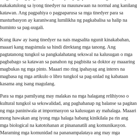
nakakatulong sa iyong tinedyer na maunawaan na normal ang kanilang
katawan. Ang pagpahiya o pagpaparusa sa mga tinedyer para sa
masturbasyon ay karaniwang lumilikha ng pagkabalisa sa halip na
huminto sa pag-uugali.
Kung ikaw ay isang tinedyer na nais magsalita ngunit kinakabahan,
maaari kang magsimula sa hindi direktang mga tanong. Ang
pagtatanong tungkol sa pangkalahatang sekswal na kalusugan o mga
pagbabago sa katawan sa panahon ng pagbisita sa doktor ay maaaring
magbukas ng mga pinto. Maaari mo ring ipahayag ang interes na
magbasa ng mga artikulo o libro tungkol sa pag-unlad ng kabataan
kasama ang isang magulang.
Para sa mga pamilyang may malakas na mga halagang relihiyoso o
kultural tungkol sa sekswalidad, ang paghahanap ng balanse sa pagitan
ng mga paniniwala at impormasyon sa kalusugan ay mahalaga. Maaari
mong hawakan ang iyong mga halaga habang kinikilala pa rin ang
mga biological na katotohanan at pinananatili ang komunikasyon.
Maraming mga komunidad na pananampalataya ang may mga