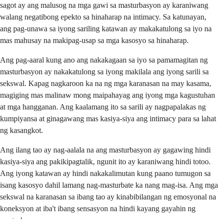
sagot ay ang malusog na mga gawi sa masturbasyon ay karaniwang
walang negatibong epekto sa hinaharap na intimacy. Sa katunayan,
ang pag-unawa sa iyong sariling katawan ay makakatulong sa iyo na
mas mahusay na makipag-usap sa mga kasosyo sa hinaharap.
Ang pag-aaral kung ano ang nakakagaan sa iyo sa pamamagitan ng
masturbasyon ay nakakatulong sa iyong makilala ang iyong sarili sa
sekswal. Kapag nagkaroon ka na ng mga karanasan na may kasama,
magiging mas malinaw mong maipahayag ang iyong mga kagustuhan
at mga hangganan. Ang kaalamang ito sa sarili ay nagpapalakas ng
kumpiyansa at ginagawang mas kasiya-siya ang intimacy para sa lahat
ng kasangkot.
Ang ilang tao ay nag-aalala na ang masturbasyon ay gagawing hindi
kasiya-siya ang pakikipagtalik, ngunit ito ay karaniwang hindi totoo.
Ang iyong katawan ay hindi nakakalimutan kung paano tumugon sa
isang kasosyo dahil lamang nag-masturbate ka nang mag-isa. Ang mga
sekswal na karanasan sa ibang tao ay kinabibilangan ng emosyonal na
koneksyon at iba't ibang sensasyon na hindi kayang gayahin ng