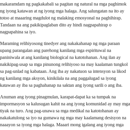
makaramdam ng pagkakabali sa pagitan ng natural na mga paghimok
ng iyong katawan at ng iyong mga halaga. Ang salungatan na ito ay
totoo at maaaring magdulot ng malaking emosyonal na paghihirap.
Tandaan na ang pakikipaglaban dito ay hindi nagpapahirap o
nagpapahina sa iyo.
Maraming relihiyosong tinedyer ang nakakahanap ng mga paraan
upang parangalan ang parehong kanilang mga espirituwal na
paniniwala at ang kanilang biological na katotohanan. Ang ilan ay
nakikipag-usap sa mga pinunong relihiyoso na may kaalaman tungkol
sa pag-unlad ng kabataan. Ang iba ay nakatuon sa intensyon sa likod
ng kanilang mga aksyon, kinikilala na ang paggalugad sa iyong
katawan ay iba sa paghahanap na saktan ang iyong sarili o ang iba.
Anuman ang iyong pinagmulan, karapat-dapat ka sa tumpak na
impormasyon sa kalusugan kahit na ang iyong komunidad ay may mga
tiyak na turo. Ang pag-unawa sa mga medikal na katotohanan ay
nakakatulong sa iyo na gumawa ng mga may kaalamang desisyon na
naaayon sa iyong mga halaga. Maaari mong igalang ang iyong mga