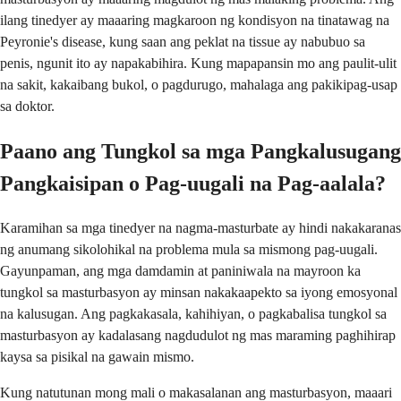
ilang tinedyer ay maaaring magkaroon ng kondisyon na tinatawag na
Peyronie's disease, kung saan ang peklat na tissue ay nabubuo sa
penis, ngunit ito ay napakabihira. Kung mapapansin mo ang paulit-ulit
na sakit, kakaibang bukol, o pagdurugo, mahalaga ang pakikipag-usap
sa doktor.
Paano ang Tungkol sa mga Pangkalusugang
Pangkaisipan o Pag-uugali na Pag-aalala?
Karamihan sa mga tinedyer na nagma-masturbate ay hindi nakakaranas
ng anumang sikolohikal na problema mula sa mismong pag-uugali.
Gayunpaman, ang mga damdamin at paniniwala na mayroon ka
tungkol sa masturbasyon ay minsan nakakaapekto sa iyong emosyonal
na kalusugan. Ang pagkakasala, kahihiyan, o pagkabalisa tungkol sa
masturbasyon ay kadalasang nagdudulot ng mas maraming paghihirap
kaysa sa pisikal na gawain mismo.
Kung natutunan mong mali o makasalanan ang masturbasyon, maaari