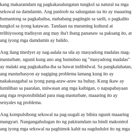
kang makaramdam ng pagkakasalungatan tungkol sa natural na mga
sekswal na damdamin. Ang panloob na salungatan na ito ay maaaring
humantong sa pagkabalisa, mababang pagtingin sa sarili, o pagkalito
tungkol sa iyong katawan. Tandaan na maraming kultural at
relihiyosong tradisyon ang may iba't ibang pananaw sa paksang ito, at
ang iyong mga damdamin ay balido.
Ang ilang tinedyer ay nag-aalala na sila ay masyadong madalas mag-
masturbate, ngunit kung ano ang bumubuo ng "masyadong madalas"
ay malaki ang pagkakaiba-iba sa bawat indibidwal. Sa pangkalahatan,
ang masturbasyon ay nagiging problema lamang kung ito ay
nakakasagabal sa iyong pang-araw-araw na buhay. Kung ikaw ay
lumiliban sa paaralan, iniiwasan ang mga kaibigan, o napapabayaan
ang mga responsibilidad para mag-masturbate, maaaring ito ay
senyales ng problema.
Ang kompulsibong sekswal na pag-uugali ay bihira ngunit maaaring
mangyari. Nangangahulugan ito ng pakiramdam na hindi makontrol
ang iyong mga sekswal na paghimok kahit na nagdudulot ito ng mga