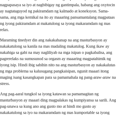
nagpapasaya sa iyo at nagbibigay ng gantimpala, habang ang oxytocin
ay nagtataguyod ng pakiramdam ng kalmado at koneksyon. Sama-
sama, ang mga kemikal na ito ay maaaring pansamantalang magpataas
ng iyong pakiramdam at makatulong sa iyong makaramdam ng mas
relax.
Maraming tinedyer din ang nakakahanap na ang masturbasyon ay
nakakatulong sa kanila na mas madaling makatulog. Kung ikaw ay
nakahiga sa gabi na may nagliliyab na mga isipan o pagkabalisa, ang
pagrerelaks na sumusunod sa orgasm ay maaaring magpatahimik ng
iyong isip. Hindi ibig sabihin nito na ang masturbasyon ay nakakalutas
ng mga problema sa kalusugang pangkaisipan, ngunit maaari itong
maging isang kasangkapan para sa pamamahala ng pang-araw-araw na
stress.
Ang pag-aaral tungkol sa iyong katawan sa pamamagitan ng
masturbasyon ay maaari ding magpalakas ng kumpiyansa sa sarili. Ang
pag-unawa sa kung ano ang gusto mo at hindi mo gusto ay
nakakatulong sa iyo na makaramdam ng mas kumportable sa iyong