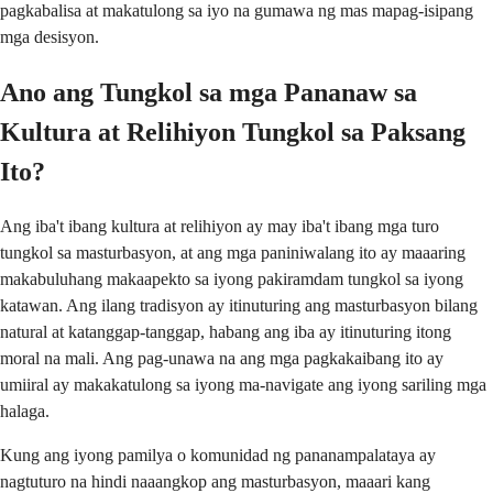
pagkabalisa at makatulong sa iyo na gumawa ng mas mapag-isipang
mga desisyon.
Ano ang Tungkol sa mga Pananaw sa
Kultura at Relihiyon Tungkol sa Paksang
Ito?
Ang iba't ibang kultura at relihiyon ay may iba't ibang mga turo
tungkol sa masturbasyon, at ang mga paniniwalang ito ay maaaring
makabuluhang makaapekto sa iyong pakiramdam tungkol sa iyong
katawan. Ang ilang tradisyon ay itinuturing ang masturbasyon bilang
natural at katanggap-tanggap, habang ang iba ay itinuturing itong
moral na mali. Ang pag-unawa na ang mga pagkakaibang ito ay
umiiral ay makakatulong sa iyong ma-navigate ang iyong sariling mga
halaga.
Kung ang iyong pamilya o komunidad ng pananampalataya ay
nagtuturo na hindi naaangkop ang masturbasyon, maaari kang