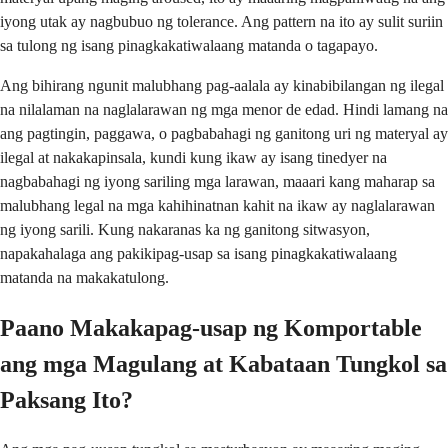
iyong utak ay nagbubuo ng tolerance. Ang pattern na ito ay sulit suriin
sa tulong ng isang pinagkakatiwalaang matanda o tagapayo.
Ang bihirang ngunit malubhang pag-aalala ay kinabibilangan ng ilegal
na nilalaman na naglalarawan ng mga menor de edad. Hindi lamang na
ang pagtingin, paggawa, o pagbabahagi ng ganitong uri ng materyal ay
ilegal at nakakapinsala, kundi kung ikaw ay isang tinedyer na
nagbabahagi ng iyong sariling mga larawan, maaari kang maharap sa
malubhang legal na mga kahihinatnan kahit na ikaw ay naglalarawan
ng iyong sarili. Kung nakaranas ka ng ganitong sitwasyon,
napakahalaga ang pakikipag-usap sa isang pinagkakatiwalaang
matanda na makakatulong.
Paano Makakapag-usap ng Komportable
ang mga Magulang at Kabataan Tungkol sa
Paksang Ito?