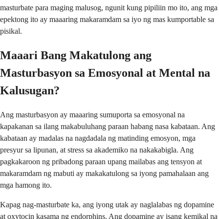
masturbate para maging malusog, ngunit kung pipiliin mo ito, ang mga
epektong ito ay maaaring makaramdam sa iyo ng mas kumportable sa
pisikal.
Maaari Bang Makatulong ang
Masturbasyon sa Emosyonal at Mental na
Kalusugan?
Ang masturbasyon ay maaaring sumuporta sa emosyonal na
kapakanan sa ilang makabuluhang paraan habang nasa kabataan. Ang
kabataan ay madalas na nagdadala ng matinding emosyon, mga
presyur sa lipunan, at stress sa akademiko na nakakabigla. Ang
pagkakaroon ng pribadong paraan upang mailabas ang tensyon at
makaramdam ng mabuti ay makakatulong sa iyong pamahalaan ang
mga hamong ito.
Kapag nag-masturbate ka, ang iyong utak ay naglalabas ng dopamine
at oxytocin kasama ng endorphins. Ang dopamine ay isang kemikal na