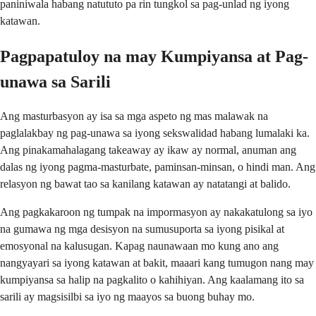
paniniwala habang natututo pa rin tungkol sa pag-unlad ng iyong
katawan.
Pagpapatuloy na may Kumpiyansa at Pag-
unawa sa Sarili
Ang masturbasyon ay isa sa mga aspeto ng mas malawak na
paglalakbay ng pag-unawa sa iyong sekswalidad habang lumalaki ka.
Ang pinakamahalagang takeaway ay ikaw ay normal, anuman ang
dalas ng iyong pagma-masturbate, paminsan-minsan, o hindi man. Ang
relasyon ng bawat tao sa kanilang katawan ay natatangi at balido.
Ang pagkakaroon ng tumpak na impormasyon ay nakakatulong sa iyo
na gumawa ng mga desisyon na sumusuporta sa iyong pisikal at
emosyonal na kalusugan. Kapag naunawaan mo kung ano ang
nangyayari sa iyong katawan at bakit, maaari kang tumugon nang may
kumpiyansa sa halip na pagkalito o kahihiyan. Ang kaalamang ito sa
sarili ay magsisilbi sa iyo ng maayos sa buong buhay mo.