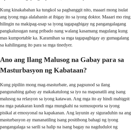
Kung kinakabahan ka tungkol sa pagbanggit nito, maaari mong isulat
ang iyong mga alalahanin at ibigay ito sa iyong doktor. Maaari mo ring
hilingin na makipag-usap sa iyong tagapagbigay ng pangangalagang
pangkalusugan nang pribado nang walang kasamang magulang kung
mas kumportable ka. Karamihan sa mga tagapagbigay ay gumagalang
sa kahilingang ito para sa mga tinedyer.
Ano ang Ilang Malusog na Gabay para sa
Masturbasyon ng Kabataan?
Kung pipiliin mong mag-masturbate, ang pagsunod sa ilang
pangunahing gabay ay makakatulong sa iyo na mapanatili ang isang
malusog na relasyon sa iyong katawan. Ang mga ito ay hindi mahigpit
na mga patakaran kundi mga mungkahi na sumusuporta sa iyong
pisikal at emosyonal na kapakanan. Ang layunin ay siguraduhin na ang
masturbasyon ay mananatiling isang positibong bahagi ng iyong
pangangalaga sa sarili sa halip na isang bagay na nagdudulot ng