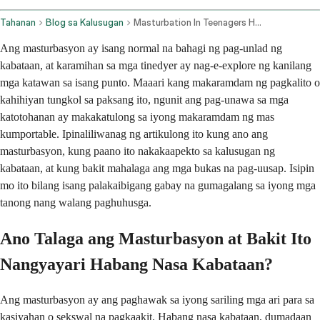
Tahanan
Blog sa Kalusugan
Masturbation In Teenagers Health Effects And Information
Ang masturbasyon ay isang normal na bahagi ng pag-unlad ng
kabataan, at karamihan sa mga tinedyer ay nag-e-explore ng kanilang
mga katawan sa isang punto. Maaari kang makaramdam ng pagkalito o
kahihiyan tungkol sa paksang ito, ngunit ang pag-unawa sa mga
katotohanan ay makakatulong sa iyong makaramdam ng mas
kumportable. Ipinaliliwanag ng artikulong ito kung ano ang
masturbasyon, kung paano ito nakakaapekto sa kalusugan ng
kabataan, at kung bakit mahalaga ang mga bukas na pag-uusap. Isipin
mo ito bilang isang palakaibigang gabay na gumagalang sa iyong mga
tanong nang walang paghuhusga.
Ano Talaga ang Masturbasyon at Bakit Ito
Nangyayari Habang Nasa Kabataan?
Ang masturbasyon ay ang paghawak sa iyong sariling mga ari para sa
kasiyahan o sekswal na pagkaakit. Habang nasa kabataan, dumadaan