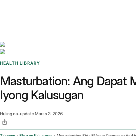
Benchmarks
Stories
FAQ
Sign up / Log in
HEALTH LIBRARY
Masturbation: Ang Dapat M
Iyong Kalusugan
Huling na-update
Marso 3, 2026
Tahanan
Blog sa Kalusugan