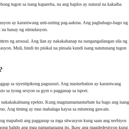
ong tugon sa isang kapareha, na ang haplos ay natural na kakaiba
solusyon ay karaniwang unti-unting pag-aakma. Ang pagbabago-bago ng
na hanay ng stimulasyon.
rn ng arousal. Ang ilan ay nakakahanap na nangangailangan sila ng
yon. Muli, hindi ito pisikal na pinsala kundi isang natutunang tugon
?
nggap sa siyentipikong pagsusuri. Ang masturbation ay karaniwang
to sa iyong sesyon sa gym o pagganap sa isport.
ng nakakakalmang epekto. Kung magmamamasturbate ka bago ang isang
s mo. Ang timing ay mas mahalaga kaysa sa mismong gawain.
ing mapabuti ang pagganap sa mga sitwasyon kung saan ang nerbiyos
arehong balido ang mga pamamaraang ito. Ikaw ang magdedesisyon kung