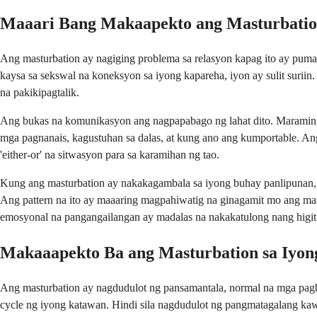
Maaari Bang Makaapekto ang Masturbation
Ang masturbation ay nagiging problema sa relasyon kapag ito ay pumali
kaysa sa sekswal na koneksyon sa iyong kapareha, iyon ay sulit suriin
na pakikipagtalik.
Ang bukas na komunikasyon ang nagpapabago ng lahat dito. Maraming 
mga pagnanais, kagustuhan sa dalas, at kung ano ang kumportable. An
'either-or' na sitwasyon para sa karamihan ng tao.
Kung ang masturbation ay nakakagambala sa iyong buhay panlipunan, 
Ang pattern na ito ay maaaring magpahiwatig na ginagamit mo ang ma
emosyonal na pangangailangan ay madalas na nakakatulong nang higit
Makaaapekto Ba ang Masturbation sa Iyong
Ang masturbation ay nagdudulot ng pansamantala, normal na mga pagb
cycle ng iyong katawan. Hindi sila nagdudulot ng pangmatagalang k