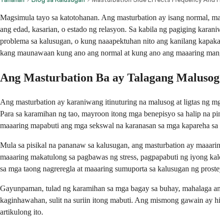
Magsimula tayo sa katotohanan. Ang masturbation ay isang normal, ma
ang edad, kasarian, o estado ng relasyon. Sa kabila ng pagiging karan
problema sa kalusugan, o kung naaapektuhan nito ang kanilang kapakan
kang maunawaan kung ano ang normal at kung ano ang maaaring mang
Ang Masturbation Ba ay Talagang Malusog
Ang masturbation ay karaniwang itinuturing na malusog at ligtas ng mg
Para sa karamihan ng tao, mayroon itong mga benepisyo sa halip na pi
maaaring mapabuti ang mga sekswal na karanasan sa mga kapareha sa 
Mula sa pisikal na pananaw sa kalusugan, ang masturbation ay maaarin
maaaring makatulong sa pagbawas ng stress, pagpapabuti ng iyong ka
sa mga taong nagreregla at maaaring sumuporta sa kalusugan ng proste
Gayunpaman, tulad ng karamihan sa mga bagay sa buhay, mahalaga ang
kaginhawahan, sulit na suriin itong mabuti. Ang mismong gawain ay hi
artikulong ito.