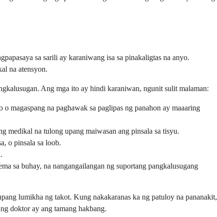
apasaya sa sarili ay karaniwang isa sa pinakaligtas na anyo.
al na atensyon.
gkalusugan. Ang mga ito ay hindi karaniwan, ngunit sulit malaman:
sibo o magaspang na paghawak sa paglipas ng panahon ay maaaring
ang medikal na tulong upang maiwasan ang pinsala sa tisyu.
, o pinsala sa loob.
.
blema sa buhay, na nangangailangan ng suportang pangkalusugang
upang lumikha ng takot. Kung nakakaranas ka ng patuloy na pananakit,
sang doktor ay ang tamang hakbang.