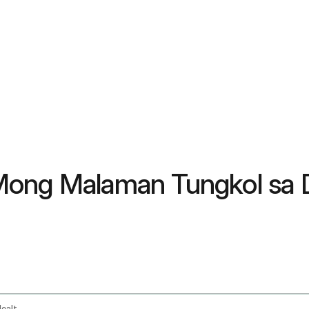
ong Malaman Tungkol sa Da
Masturbation Side Effects Frequency And Health Concerns