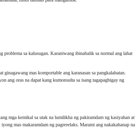
g problema sa kalusugan. Karaniwang ibinabalik sa normal ang lahat
 at ginagawang mas komportable ang karanasan sa pangkalahatan.
yon ang oras na dapat kang kumonsulta sa isang tagapagbigay ng
iyang mga kemikal sa utak na lumilikha ng pakiramdam ng kasiyahan at
 sa iyong mas makaramdam ng pagrerelaks. Marami ang nakakahanap na