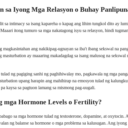
 sa Iyong Mga Relasyon o Buhay Panlipun
t sa intimacy sa isang kapareha o kapag ang lihim tungkol dito ay lum
. Maaari itong tumuro sa mga nakatagong isyu sa relasyon, hindi tugma
magkasintahan ang nakikipag-ugnayan sa iba't ibang sekswal na pang
g masturbation ay maaaring makadagdag sa isang malusog na sekswal na
tulad ng pagiging sanhi ng paghihiwalay mo, pagkawala ng mga pangak
sturbation upang harapin ang mahihirap na emosyon tulad ng kalungku
 pa kaysa sa pagtuon lamang sa mismong pag-uugali.
 mga Hormone Levels o Fertility?
abago sa mga hormone tulad ng testosterone, dopamine, at oxytocin. 
awalan ng balanse sa hormone o mga problema sa kalusugan. Ang iyon