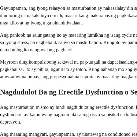
Gayunpaman, ang iyong relasyon sa masturbation ay nakasalalay din sa
itinuturing na nakakahiya o mali, maaari kang makaranas ng pagkakas
mga kilos at ng iyong mga pinaniniwalaan.
Ang panloob na salungatang ito ay maaaring lumikha ng isang cycle n
sa iyong stress, na nagbabalik sa iyo sa masturbation. Kung ito ay pa
damdaming ito nang walang paghatol.
Mayroon ding kompulsibong sekswal na pag-uugali na dapat isaalang-al
pagkabalisa. Ito ay bihira, ngunit ito ay totoo. Kung nahanap mo ang 
araw-araw na buhay, ang propesyonal na suporta ay maaaring magkar
Nagdudulot Ba ng Erectile Dysfunction o 
Ang masturbation mismo ay hindi nagdudulot ng erectile dysfunction. It
dysfunction ay karaniwang nagmumula sa mga isyu sa pisikal na kalusug
depresyon.
Ang maaaring mangyari, gayunpaman, ay tinatawag na conditioned res