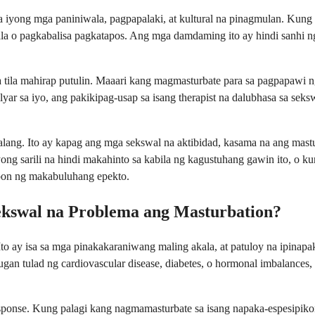
 iyong mga paniniwala, pagpapalaki, at kultural na pinagmulan. Kung 
ala o pagkabalisa pagkatapos. Ang mga damdaming ito ay hindi sanhi n
a tila mahirap putulin. Maaari kang magmasturbate para sa pagpapawi 
milyar sa iyo, ang pakikipag-usap sa isang therapist na dalubhasa sa s
ang. Ito ay kapag ang mga sekswal na aktibidad, kasama na ang mastur
iyong sarili na hindi makahinto sa kabila ng kagustuhang gawin ito, o
oon ng makabuluhang epekto.
Sekswal na Problema ang Masturbation?
o ay isa sa mga pinakakaraniwang maling akala, at patuloy na ipinapaki
an tulad ng cardiovascular disease, diabetes, o hormonal imbalances, 
ponse. Kung palagi kang nagmamasturbate sa isang napaka-espesipikon