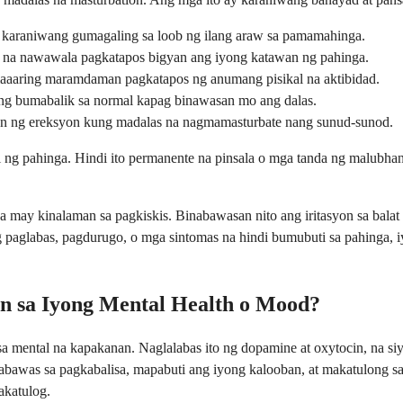
, na karaniwang gumagaling sa loob ng ilang araw sa pamamahinga.
i na nawawala pagkatapos bigyan ang iyong katawan ng pahinga.
aaaring maramdaman pagkatapos ng anumang pisikal na aktibidad.
ang bumabalik sa normal kapag binawasan mo ang dalas.
gan ng ereksyon kung madalas na nagmamasturbate nang sunud-sunod.
ng pahinga. Hindi ito permanente na pinsala o mga tanda ng malubhan
may kinalaman sa pagkiskis. Binabawasan nito ang iritasyon sa balat
paglabas, pagdurugo, o mga sintomas na hindi bumubuti sa pahinga, i
 sa Iyong Mental Health o Mood?
sa mental na kapakanan. Naglalabas ito ng dopamine at oxytocin, na s
kabawas sa pagkabalisa, mapabuti ang iyong kalooban, at makatulong
akatulog.