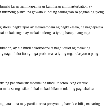
lumaki ka sa isang kapaligiran kung saan ang masturbation ay
g mismong pisikal na gawain kundi ng salungatan sa pagitan ng iyong
ng stress, pagkatapos ay makaramdam ng pagkakasala, na nagpapalala
ekswal na kalusugan ay makakatulong sa iyong harapin ang mga
bation, ay tila hindi nakokontrol at nagdudulot ng malaking
 kung nagdudulot ito ng mga problema sa iyong mga relasyon o pang-
ta ng pananaliksik medikal na hindi ito totoo. Ang erectile
o mula sa mga sikolohikal na kadahilanan tulad ng pagkabalisa o
g paraan na may partikular na presyon ng hawak o bilis, maaaring