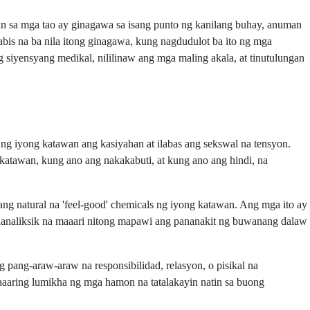
an sa mga tao ay ginagawa sa isang punto ng kanilang buhay, anuman
labis na ba nila itong ginagawa, kung nagdudulot ba ito ng mga
 siyensyang medikal, nililinaw ang mga maling akala, at tinutulungan
n ng iyong katawan ang kasiyahan at ilabas ang sekswal na tensyon.
 katawan, kung ano ang nakakabuti, at kung ano ang hindi, na
ng natural na 'feel-good' chemicals ng iyong katawan. Ang mga ito ay
ananaliksik na maaari nitong mapawi ang pananakit ng buwanang dalaw
ang-araw-araw na responsibilidad, relasyon, o pisikal na
aaaring lumikha ng mga hamon na tatalakayin natin sa buong