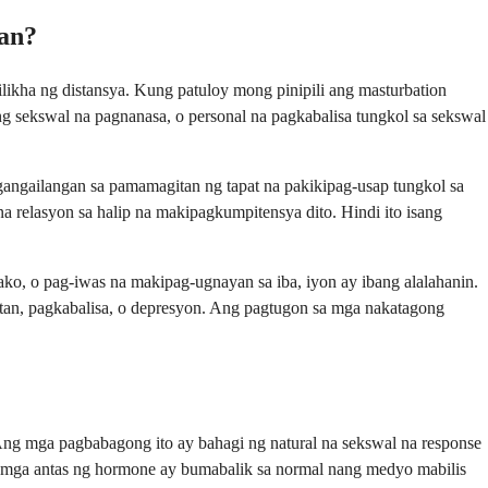
an?
ilikha ng distansya. Kung patuloy mong pinipili ang masturbation
ng sekswal na pagnanasa, o personal na pagkabalisa tungkol sa sekswal
angailangan sa pamamagitan ng tapat na pakikipag-usap tungkol sa
 relasyon sa halip na makipagkumpitensya dito. Hindi ito isang
o, o pag-iwas na makipag-ugnayan sa iba, iyon ay ibang alalahanin.
tan, pagkabalisa, o depresyon. Ang pagtugon sa mga nakatagong
Ang mga pagbabagong ito ay bahagi ng natural na sekswal na response
g mga antas ng hormone ay bumabalik sa normal nang medyo mabilis