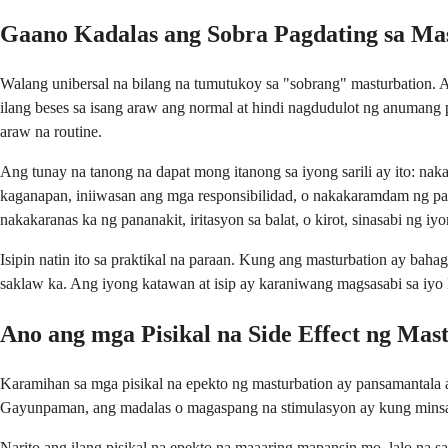
Gaano Kadalas ang Sobra Pagdating sa Ma
Walang unibersal na bilang na tumutukoy sa "sobrang" masturbation. An
ilang beses sa isang araw ang normal at hindi nagdudulot ng anumang p
araw na routine.
Ang tunay na tanong na dapat mong itanong sa iyong sarili ay ito: na
kaganapan, iniiwasan ang mga responsibilidad, o nakakaramdam ng pag
nakakaranas ka ng pananakit, iritasyon sa balat, o kirot, sinasabi ng 
Isipin natin ito sa praktikal na paraan. Kung ang masturbation ay baha
saklaw ka. Ang iyong katawan at isip ay karaniwang magsasabi sa iyo
Ano ang mga Pisikal na Side Effect ng Mas
Karamihan sa mga pisikal na epekto ng masturbation ay pansamantala 
Gayunpaman, ang madalas o magaspang na stimulasyon ay kung minsan 
Narito ang ilang pisikal na epekto na maaaring mapansin mo, lalo na 