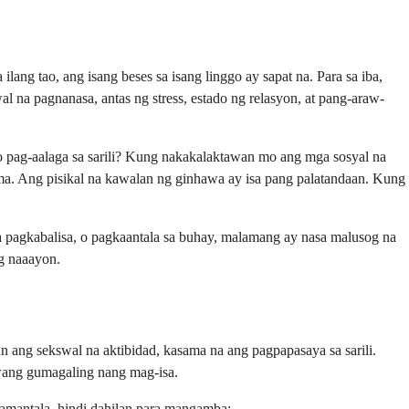
ang tao, ang isang beses sa isang linggo ay sapat na. Para sa iba,
l na pagnanasa, antas ng stress, estado ng relasyon, at pang-araw-
, o pag-aalaga sa sarili? Kung nakakalaktawan mo ang mga sosyal na
ma. Ang pisikal na kawalan ng ginhawa ay isa pang palatandaan. Kung
 na pagkabalisa, o pagkaantala sa buhay, malamang ay nasa malusog na
g naaayon.
 ang sekswal na aktibidad, kasama na ang pagpapasaya sa sarili.
wang gumagaling nang mag-isa.
samantala, hindi dahilan para mangamba: