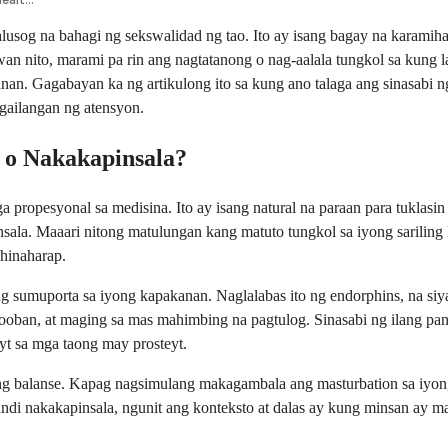
lusog na bahagi ng sekswalidad ng tao. Ito ay isang bagay na karamih
iwan nito, marami pa rin ang nagtatanong o nag-aalala tungkol sa kung 
an. Gagabayan ka ng artikulong ito sa kung ano talaga ang sinasabi ng
ailangan ng atensyon.
 o Nakakapinsala?
a propesyonal sa medisina. Ito ay isang natural na paraan para tuklasi
nsala. Maaari nitong matulungan kang matuto tungkol sa iyong sariling
hinaharap.
g sumuporta sa iyong kapakanan. Naglalabas ito ng endorphins, na siya
looban, at maging sa mas mahimbing na pagtulog. Sinasabi ng ilang p
yt sa mga taong may prosteyt.
 balanse. Kapag nagsimulang makagambala ang masturbation sa iyong p
ndi nakakapinsala, ngunit ang konteksto at dalas ay kung minsan ay m