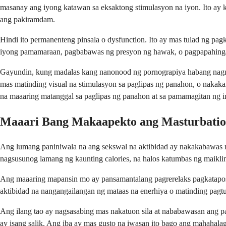
masanay ang iyong katawan sa eksaktong stimulasyon na iyon. Ito ay
ang pakiramdam.
Hindi ito permanenteng pinsala o dysfunction. Ito ay mas tulad ng p
iyong pamamaraan, pagbabawas ng presyon ng hawak, o pagpapahinga
Gayundin, kung madalas kang nanonood ng pornograpiya habang nagma
mas matinding visual na stimulasyon sa paglipas ng panahon, o nakaka
na maaaring matanggal sa paglipas ng panahon at sa pamamagitan ng i
Maaari Bang Makaapekto ang Masturbation 
Ang lumang paniniwala na ang sekswal na aktibidad ay nakakabawas ng
nagsusunog lamang ng kaunting calories, na halos katumbas ng maiklin
Ang maaaring mapansin mo ay pansamantalang pagrerelaks pagkatapos
aktibidad na nangangailangan ng mataas na enerhiya o matinding pa
Ang ilang tao ay nagsasabing mas nakatuon sila at nababawasan ang 
ay isang salik. Ang iba ay mas gusto na iwasan ito bago ang mahaha