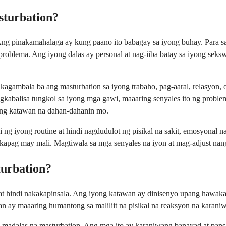
sturbation?
g pinakamahalaga ay kung paano ito babagay sa iyong buhay. Para sa il
roblema. Ang iyong dalas ay personal at nag-iiba batay sa iyong sekswa
kakagambala ba ang masturbation sa iyong trabaho, pag-aaral, relasyon
kabalisa tungkol sa iyong mga gawi, maaaring senyales ito ng proble
iyong katawan na dahan-dahanin mo.
gi ng iyong routine at hindi nagdudulot ng pisikal na sakit, emosyonal
 kapag may mali. Magtiwala sa mga senyales na iyon at mag-adjust nan
turbation?
at hindi nakakapinsala. Ang iyong katawan ay dinisenyo upang hawakan
ay maaaring humantong sa maliliit na pisikal na reaksyon na karani
sa madalas na masturbation. Ang mga ito ay karaniwang banayad at pan