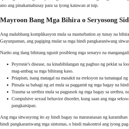
ano ang pinakamahusay para sa iyong katawan at isip.
Mayroon Bang Mga Bihira o Seryosong Sid
Ang malubhang komplikasyon mula sa masturbation ay tunay na bihira. 
Gayunpaman, ang pagiging mulat sa mga hindi pangkaraniwang sitwas
Narito ang ilang bihirang ngunit posibleng mga senaryo na mangangai
Peyronie's disease, na kinabibilangan ng pagbuo ng peklat sa l
mag-ambag sa mga bihirang kaso.
Priapism, isang matagal na masakit na ereksyon na tumatagal ng 
Pinsala sa bahagi ng ari mula sa paggamit ng mga bagay na hindi
Trauma sa urethra mula sa pagpasok ng mga bagay sa urethra, 
Compulsive sexual behavior disorder, kung saan ang mga sekswa
pangkaisipan.
Ang mga sitwasyong ito ay hindi bagay na mararanasan ng karamihan ng
hindi pangkaraniwang mga sintomas, o hindi makontrol ang iyong pag-