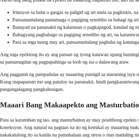
Iritasyon sa balat o gasgas sa paligid ng ari mula sa pagkiskis
Pansamantalang pamamaga o pagiging sensitibo sa bahagi ng ar
Banayad na pananakit ng kalamnan o pagkapagod, katulad ng m
Bahagyang pagbabago sa pagiging sensitibo ng ari, na karaniw
Para sa mga taong may ari, pansamantalang pagbaba ng katata
Ang mga epektong ito ay ang paraan ng iyong katawan upang humingi 
sa pamamagitan ng pagpapahinga sa loob ng isa o dalawang araw.
Ang paggamit ng pampadulas ay maaaring pumigil sa maraming isyu na 
Kung mapapansin mo ang patuloy na pananakit, hindi pangkaraniwang 
pangangalagang pangkalusugan.
Maaari Bang Makaapekto ang Masturbation
Para sa karamihan ng tao, ang masturbation ay may positibong epekto 
koneksyon. Ang natural na pagtaas na ito ng kemikal ay maaaring ma
nakakatulong ito sa kanila na pamahalaan ang stress o mas madaling m