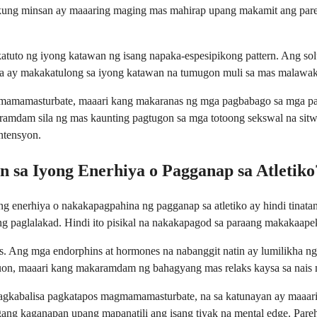
 kung minsan ay maaaring maging mas mahirap upang makamit ang pareh
agkatuto ng iyong katawan ng isang napaka-espesipikong pattern. Ang 
 ay makakatulong sa iyong katawan na tumugon muli sa mas malawak 
mamasturbate, maaari kang makaranas ng mga pagbabago sa mga patte
ramdam sila ng mas kaunting pagtugon sa mga totoong sekswal na sitwas
ntensyon.
sa Iyong Enerhiya o Pagganap sa Atletiko
 enerhiya o nakakapagpahina ng pagganap sa atletiko ay hindi tinata
g paglalakad. Hindi ito pisikal na nakakapagod sa paraang makakaapek
. Ang mga endorphins at hormones na nabanggit natin ay lumilikha 
gtuon, maaari kang makaramdam ng bahagyang mas relaks kaysa sa nai
pagkabalisa pagkatapos magmamamasturbate, na sa katunayan ay maaar
lagang kaganapan upang mapanatili ang isang tiyak na mental edge. P