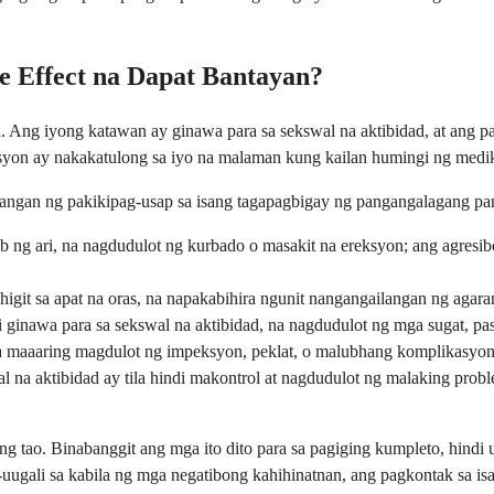
e Effect na Dapat Bantayan?
Ang iyong katawan ay ginawa para sa sekswal na aktibidad, at ang pagp
yon ay nakakatulong sa iyo na malaman kung kailan humingi ng medik
langan ng pakikipag-usap sa isang tagapagbigay ng pangangalagang pan
oob ng ari, na nagdudulot ng kurbado o masakit na ereksyon; ang agre
higit sa apat na oras, na napakabihira ngunit nangangailangan ng agar
 ginawa para sa sekswal na aktibidad, na nagdudulot ng mga sugat, pasa
na maaaring magdulot ng impeksyon, peklat, o malubhang komplikasyon
l na aktibidad ay tila hindi makontrol at nagdudulot ng malaking pro
 tao. Binabanggit ang mga ito dito para sa pagiging kumpleto, hindi 
uugali sa kabila ng mga negatibong kahihinatnan, ang pagkontak sa i