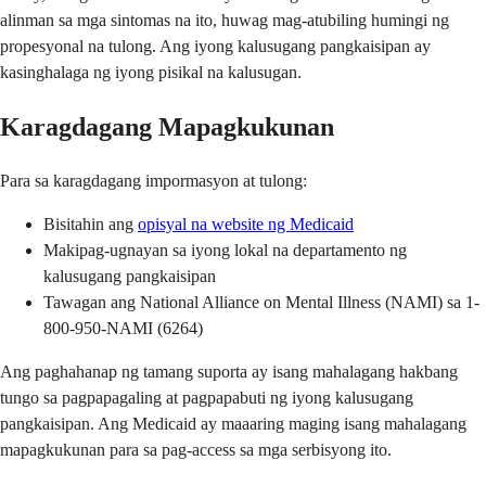
alinman sa mga sintomas na ito, huwag mag-atubiling humingi ng
propesyonal na tulong. Ang iyong kalusugang pangkaisipan ay
kasinghalaga ng iyong pisikal na kalusugan.
Karagdagang Mapagkukunan
Para sa karagdagang impormasyon at tulong:
Bisitahin ang
opisyal na website ng Medicaid
Makipag-ugnayan sa iyong lokal na departamento ng
kalusugang pangkaisipan
Tawagan ang National Alliance on Mental Illness (NAMI) sa 1-
800-950-NAMI (6264)
Ang paghahanap ng tamang suporta ay isang mahalagang hakbang
tungo sa pagpapagaling at pagpapabuti ng iyong kalusugang
pangkaisipan. Ang Medicaid ay maaaring maging isang mahalagang
mapagkukunan para sa pag-access sa mga serbisyong ito.