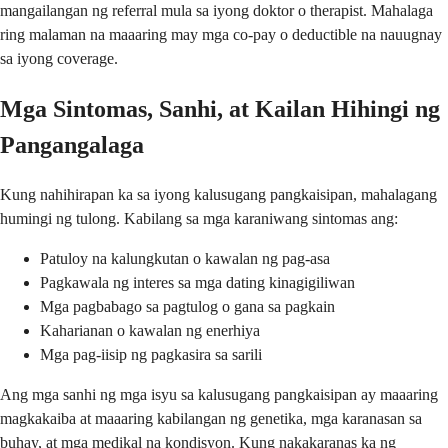
mangailangan ng referral mula sa iyong doktor o therapist. Mahalaga
ring malaman na maaaring may mga co-pay o deductible na nauugnay
sa iyong coverage.
Mga Sintomas, Sanhi, at Kailan Hihingi ng
Pangangalaga
Kung nahihirapan ka sa iyong kalusugang pangkaisipan, mahalagang
humingi ng tulong. Kabilang sa mga karaniwang sintomas ang:
Patuloy na kalungkutan o kawalan ng pag-asa
Pagkawala ng interes sa mga dating kinagigiliwan
Mga pagbabago sa pagtulog o gana sa pagkain
Kaharianan o kawalan ng enerhiya
Mga pag-iisip ng pagkasira sa sarili
Ang mga sanhi ng mga isyu sa kalusugang pangkaisipan ay maaaring
magkakaiba at maaaring kabilangan ng genetika, mga karanasan sa
buhay, at mga medikal na kondisyon. Kung nakakaranas ka ng