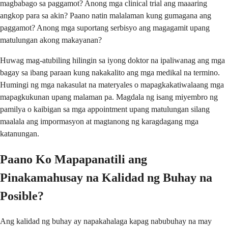
magbabago sa paggamot? Anong mga clinical trial ang maaaring
angkop para sa akin? Paano natin malalaman kung gumagana ang
paggamot? Anong mga suportang serbisyo ang magagamit upang
matulungan akong makayanan?
Huwag mag-atubiling hilingin sa iyong doktor na ipaliwanag ang mga
bagay sa ibang paraan kung nakakalito ang mga medikal na termino.
Humingi ng mga nakasulat na materyales o mapagkakatiwalaang mga
mapagkukunan upang malaman pa. Magdala ng isang miyembro ng
pamilya o kaibigan sa mga appointment upang matulungan silang
maalala ang impormasyon at magtanong ng karagdagang mga
katanungan.
Paano Ko Mapapanatili ang
Pinakamahusay na Kalidad ng Buhay na
Posible?
Ang kalidad ng buhay ay napakahalaga kapag nabubuhay na may