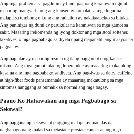
Ang mga problema sa pagdumi ay hindi gaanong karaniwan ngunit
maaaring mangyari kung ang kanser ay kumalat sa mga lugar na
malapit sa tumbong o kung ang radiation ay nakakaapekto sa bituka.
Ang paninigas ng dumi ay partikular na karaniwan sa mga gamot sa
sakit. Maaaring irekomenda ng iyong doktor ang mga stool softener,
laxatives, o mga pagbabago sa diyeta upang mapanatili ang maayos na
paggalaw.
Ang pagtatae ay maaaring resulta ng ilang paggamot o ng kanser
mismo. Ang mga gamot tulad ng loperamide ay maaaring makatulong,
kasama ang mga pagbabago sa diyeta. Ang pag-iwas sa dairy, caffeine,
at high-fiber foods pansamantala ay maaaring makatulong sa mga
sintomas hanggang sa bumalik sa normal ang mga bagay.
Paano Ko Hahawakan ang mga Pagbabago sa
Sekswal?
Ang paggana ng sekswal at pagiging malapit ay madalas na
nagbabago nang malaki sa metastatic prostate cancer at ang mga