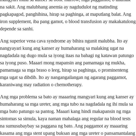
na sakit. Ang malubhang anemia ay nagdudulot ng matinding
pagkapagod, panghihina, hirap sa paghinga, at maputlang balat. Ang
iron supplement, iba pang gamot, o blood transfusion ay makakatulong
depende sa sanhi.
Ang superior vena cava syndrome ay bihira ngunit malubha. Ito ay
nangyayari kung ang kanser ay humaharang sa malaking ugat na
nagdadala ng dugo mula sa iyong itaas na bahagi ng katawan patungo
sa iyong puso. Maaari mong mapansin ang pamamaga ng mukha,
pamamaga sa mga braso o leeg, hirap sa paghinga, o prominenteng
mga ugat sa dibdib. Ito ay nangangailangan ng agarang paggamot,
karaniwang may radiation o chemotherapy.
Ang mga problema sa bato ay maaaring mangyari kung ang kanser ay
humaharang sa mga ureter, ang mga tubo na nagdadala ng ihi mula sa
mga bato patungo sa pantog. Maaari kang hindi makapansin ng mga
sintomas sa simula, kaya naman mahalaga ang regular na blood tests
na sumusubaybay sa paggana ng bato. Ang paggamot ay maaaring
kasama ang mga stent upang buksan ang mga ureter o pansamantalang