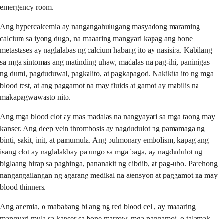
emergency room.
Ang hypercalcemia ay nangangahulugang masyadong maraming
calcium sa iyong dugo, na maaaring mangyari kapag ang bone
metastases ay naglalabas ng calcium habang ito ay nasisira. Kabilang
sa mga sintomas ang matinding uhaw, madalas na pag-ihi, paninigas
ng dumi, pagduduwal, pagkalito, at pagkapagod. Nakikita ito ng mga
blood test, at ang paggamot na may fluids at gamot ay mabilis na
makapagwawasto nito.
Ang mga blood clot ay mas madalas na nangyayari sa mga taong may
kanser. Ang deep vein thrombosis ay nagdudulot ng pamamaga ng
binti, sakit, init, at pamumula. Ang pulmonary embolism, kapag ang
isang clot ay naglalakbay patungo sa mga baga, ay nagdudulot ng
biglaang hirap sa paghinga, pananakit ng dibdib, at pag-ubo. Parehong
nangangailangan ng agarang medikal na atensyon at paggamot na may
blood thinners.
Ang anemia, o mababang bilang ng red blood cell, ay maaaring
mangyari mula sa kanser sa bone marrow, mga paggamot, o talamak