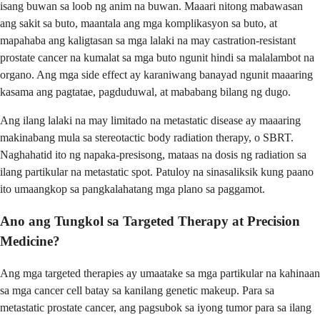
isang buwan sa loob ng anim na buwan. Maaari nitong mabawasan
ang sakit sa buto, maantala ang mga komplikasyon sa buto, at
mapahaba ang kaligtasan sa mga lalaki na may castration-resistant
prostate cancer na kumalat sa mga buto ngunit hindi sa malalambot na
organo. Ang mga side effect ay karaniwang banayad ngunit maaaring
kasama ang pagtatae, pagduduwal, at mababang bilang ng dugo.
Ang ilang lalaki na may limitado na metastatic disease ay maaaring
makinabang mula sa stereotactic body radiation therapy, o SBRT.
Naghahatid ito ng napaka-presisong, mataas na dosis ng radiation sa
ilang partikular na metastatic spot. Patuloy na sinasaliksik kung paano
ito umaangkop sa pangkalahatang mga plano sa paggamot.
Ano ang Tungkol sa Targeted Therapy at Precision
Medicine?
Ang mga targeted therapies ay umaatake sa mga partikular na kahinaan
sa mga cancer cell batay sa kanilang genetic makeup. Para sa
metastatic prostate cancer, ang pagsubok sa iyong tumor para sa ilang