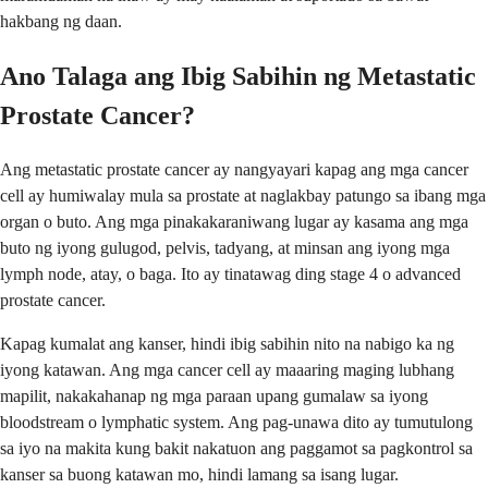
hakbang ng daan.
Ano Talaga ang Ibig Sabihin ng Metastatic
Prostate Cancer?
Ang metastatic prostate cancer ay nangyayari kapag ang mga cancer
cell ay humiwalay mula sa prostate at naglakbay patungo sa ibang mga
organ o buto. Ang mga pinakakaraniwang lugar ay kasama ang mga
buto ng iyong gulugod, pelvis, tadyang, at minsan ang iyong mga
lymph node, atay, o baga. Ito ay tinatawag ding stage 4 o advanced
prostate cancer.
Kapag kumalat ang kanser, hindi ibig sabihin nito na nabigo ka ng
iyong katawan. Ang mga cancer cell ay maaaring maging lubhang
mapilit, nakakahanap ng mga paraan upang gumalaw sa iyong
bloodstream o lymphatic system. Ang pag-unawa dito ay tumutulong
sa iyo na makita kung bakit nakatuon ang paggamot sa pagkontrol sa
kanser sa buong katawan mo, hindi lamang sa isang lugar.