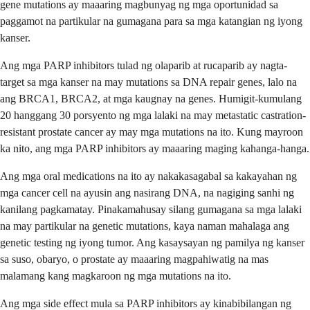
gene mutations ay maaaring magbunyag ng mga oportunidad sa
paggamot na partikular na gumagana para sa mga katangian ng iyong
kanser.
Ang mga PARP inhibitors tulad ng olaparib at rucaparib ay nagta-
target sa mga kanser na may mutations sa DNA repair genes, lalo na
ang BRCA1, BRCA2, at mga kaugnay na genes. Humigit-kumulang
20 hanggang 30 porsyento ng mga lalaki na may metastatic castration-
resistant prostate cancer ay may mga mutations na ito. Kung mayroon
ka nito, ang mga PARP inhibitors ay maaaring maging kahanga-hanga.
Ang mga oral medications na ito ay nakakasagabal sa kakayahan ng
mga cancer cell na ayusin ang nasirang DNA, na nagiging sanhi ng
kanilang pagkamatay. Pinakamahusay silang gumagana sa mga lalaki
na may partikular na genetic mutations, kaya naman mahalaga ang
genetic testing ng iyong tumor. Ang kasaysayan ng pamilya ng kanser
sa suso, obaryo, o prostate ay maaaring magpahiwatig na mas
malamang kang magkaroon ng mga mutations na ito.
Ang mga side effect mula sa PARP inhibitors ay kinabibilangan ng