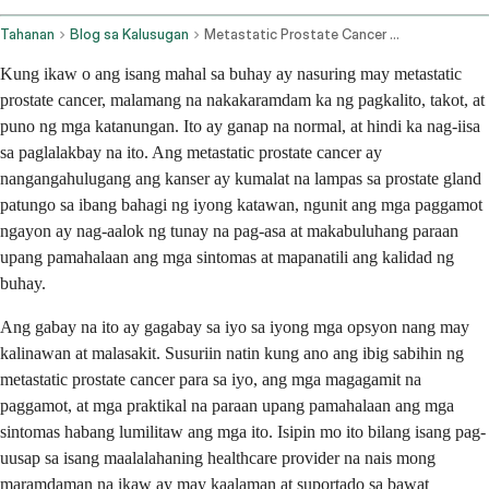
Tahanan
Blog sa Kalusugan
Metastatic Prostate Cancer Treatment Options And Symptom Management
Kung ikaw o ang isang mahal sa buhay ay nasuring may metastatic
prostate cancer, malamang na nakakaramdam ka ng pagkalito, takot, at
puno ng mga katanungan. Ito ay ganap na normal, at hindi ka nag-iisa
sa paglalakbay na ito. Ang metastatic prostate cancer ay
nangangahulugang ang kanser ay kumalat na lampas sa prostate gland
patungo sa ibang bahagi ng iyong katawan, ngunit ang mga paggamot
ngayon ay nag-aalok ng tunay na pag-asa at makabuluhang paraan
upang pamahalaan ang mga sintomas at mapanatili ang kalidad ng
buhay.
Ang gabay na ito ay gagabay sa iyo sa iyong mga opsyon nang may
kalinawan at malasakit. Susuriin natin kung ano ang ibig sabihin ng
metastatic prostate cancer para sa iyo, ang mga magagamit na
paggamot, at mga praktikal na paraan upang pamahalaan ang mga
sintomas habang lumilitaw ang mga ito. Isipin mo ito bilang isang pag-
uusap sa isang maalalahaning healthcare provider na nais mong
maramdaman na ikaw ay may kaalaman at suportado sa bawat