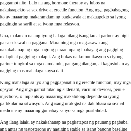
paggamot nito. Lalo na ang hormone therapy ay lubos na
nakakaapekto sa sex drive at erectile function. Ang mga pagbabagong
ito ay maaaring makaramdam ng pagkawala at makaapekto sa iyong
pagtingin sa sarili at sa iyong mga relasyon.
Una, malaman na ang iyong halaga bilang isang tao at partner ay higit
pa sa sekswal na paggana. Maraming mga mag-asawa ang
nakakahanap ng mga bagong paraan upang ipahayag ang pagiging
malapit at pagiging malapit. Ang bukas na komunikasyon sa iyong
partner tungkol sa mga damdamin, pangangailangan, at kagustuhan ay
nagiging mas mahalaga kaysa dati.
Kung mahalaga sa iyo ang pagpapanatili ng erectile function, may mga
opsyon. Ang mga gamot tulad ng sildenafil, vacuum devices, penile
injections, o implants ay maaaring makatulong depende sa iyong
partikular na sitwasyon. Ang isang urologist na dalubhasa sa sexual
medicine ay maaaring gumabay sa iyo sa mga posibilidad.
Ang ilang lalaki ay nakakahanap na pagkatapos ng paunang pagbaba,
ang antas ng testosterone ay nagiging stable sa isang bagong baseline