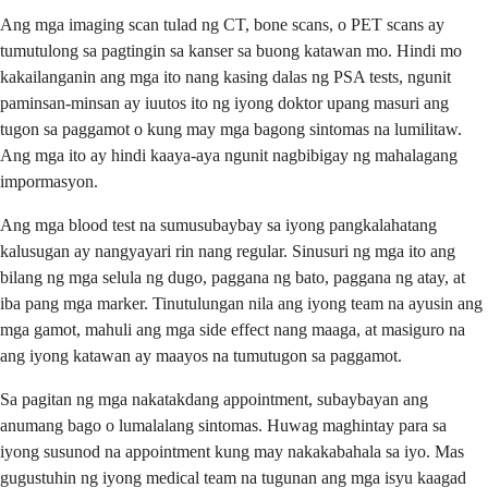
Ang mga imaging scan tulad ng CT, bone scans, o PET scans ay
tumutulong sa pagtingin sa kanser sa buong katawan mo. Hindi mo
kakailanganin ang mga ito nang kasing dalas ng PSA tests, ngunit
paminsan-minsan ay iuutos ito ng iyong doktor upang masuri ang
tugon sa paggamot o kung may mga bagong sintomas na lumilitaw.
Ang mga ito ay hindi kaaya-aya ngunit nagbibigay ng mahalagang
impormasyon.
Ang mga blood test na sumusubaybay sa iyong pangkalahatang
kalusugan ay nangyayari rin nang regular. Sinusuri ng mga ito ang
bilang ng mga selula ng dugo, paggana ng bato, paggana ng atay, at
iba pang mga marker. Tinutulungan nila ang iyong team na ayusin ang
mga gamot, mahuli ang mga side effect nang maaga, at masiguro na
ang iyong katawan ay maayos na tumutugon sa paggamot.
Sa pagitan ng mga nakatakdang appointment, subaybayan ang
anumang bago o lumalalang sintomas. Huwag maghintay para sa
iyong susunod na appointment kung may nakakabahala sa iyo. Mas
gugustuhin ng iyong medical team na tugunan ang mga isyu kaagad