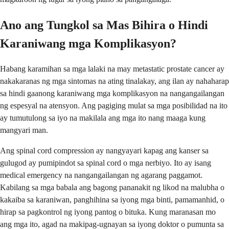
Ano ang Tungkol sa Mas Bihira o Hindi
Karaniwang mga Komplikasyon?
Habang karamihan sa mga lalaki na may metastatic prostate cancer ay
nakakaranas ng mga sintomas na ating tinalakay, ang ilan ay nahaharap
sa hindi gaanong karaniwang mga komplikasyon na nangangailangan
ng espesyal na atensyon. Ang pagiging mulat sa mga posibilidad na ito
ay tumutulong sa iyo na makilala ang mga ito nang maaga kung
mangyari man.
Ang spinal cord compression ay nangyayari kapag ang kanser sa
gulugod ay pumipindot sa spinal cord o mga nerbiyo. Ito ay isang
medical emergency na nangangailangan ng agarang paggamot.
Kabilang sa mga babala ang bagong pananakit ng likod na malubha o
kakaiba sa karaniwan, panghihina sa iyong mga binti, pamamanhid, o
hirap sa pagkontrol ng iyong pantog o bituka. Kung maranasan mo
ang mga ito, agad na makipag-ugnayan sa iyong doktor o pumunta sa