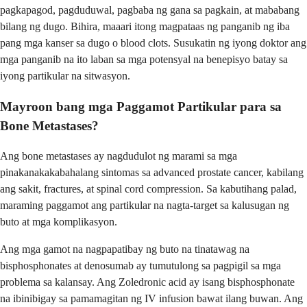
pagkapagod, pagduduwal, pagbaba ng gana sa pagkain, at mababang
bilang ng dugo. Bihira, maaari itong magpataas ng panganib ng iba
pang mga kanser sa dugo o blood clots. Susukatin ng iyong doktor ang
mga panganib na ito laban sa mga potensyal na benepisyo batay sa
iyong partikular na sitwasyon.
Mayroon bang mga Paggamot Partikular para sa
Bone Metastases?
Ang bone metastases ay nagdudulot ng marami sa mga
pinakanakakabahalang sintomas sa advanced prostate cancer, kabilang
ang sakit, fractures, at spinal cord compression. Sa kabutihang palad,
maraming paggamot ang partikular na nagta-target sa kalusugan ng
buto at mga komplikasyon.
Ang mga gamot na nagpapatibay ng buto na tinatawag na
bisphosphonates at denosumab ay tumutulong sa pagpigil sa mga
problema sa kalansay. Ang Zoledronic acid ay isang bisphosphonate
na ibinibigay sa pamamagitan ng IV infusion bawat ilang buwan. Ang