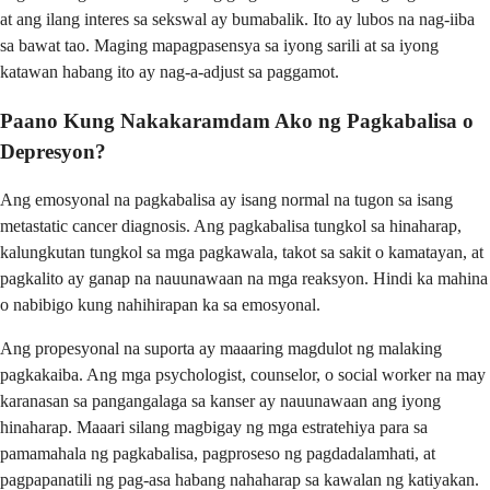
at ang ilang interes sa sekswal ay bumabalik. Ito ay lubos na nag-iiba
sa bawat tao. Maging mapagpasensya sa iyong sarili at sa iyong
katawan habang ito ay nag-a-adjust sa paggamot.
Paano Kung Nakakaramdam Ako ng Pagkabalisa o
Depresyon?
Ang emosyonal na pagkabalisa ay isang normal na tugon sa isang
metastatic cancer diagnosis. Ang pagkabalisa tungkol sa hinaharap,
kalungkutan tungkol sa mga pagkawala, takot sa sakit o kamatayan, at
pagkalito ay ganap na nauunawaan na mga reaksyon. Hindi ka mahina
o nabibigo kung nahihirapan ka sa emosyonal.
Ang propesyonal na suporta ay maaaring magdulot ng malaking
pagkakaiba. Ang mga psychologist, counselor, o social worker na may
karanasan sa pangangalaga sa kanser ay nauunawaan ang iyong
hinaharap. Maaari silang magbigay ng mga estratehiya para sa
pamamahala ng pagkabalisa, pagproseso ng pagdadalamhati, at
pagpapanatili ng pag-asa habang nahaharap sa kawalan ng katiyakan.