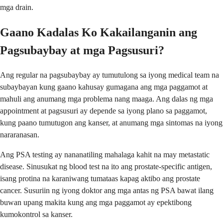
mga drain.
Gaano Kadalas Ko Kakailanganin ang
Pagsubaybay at mga Pagsusuri?
Ang regular na pagsubaybay ay tumutulong sa iyong medical team na
subaybayan kung gaano kahusay gumagana ang mga paggamot at
mahuli ang anumang mga problema nang maaga. Ang dalas ng mga
appointment at pagsusuri ay depende sa iyong plano sa paggamot,
kung paano tumutugon ang kanser, at anumang mga sintomas na iyong
nararanasan.
Ang PSA testing ay nananatiling mahalaga kahit na may metastatic
disease. Sinusukat ng blood test na ito ang prostate-specific antigen,
isang protina na karaniwang tumataas kapag aktibo ang prostate
cancer. Susuriin ng iyong doktor ang mga antas ng PSA bawat ilang
buwan upang makita kung ang mga paggamot ay epektibong
kumokontrol sa kanser.