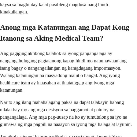
kaysa sa maghintay ka at posibleng magdusa nang hindi
kinakailangan.
Anong mga Katanungan ang Dapat Kong
Itanong sa Aking Medical Team?
Ang pagiging aktibong kalahok sa iyong pangangalaga ay
nangangahulugang pagtatanong kapag hindi mo nauunawaan ang
isang bagay o nangangailangan ng karagdagang impormasyon.
Walang katanungan na masyadong maliit o hangal. Ang iyong
healthcare team ay inaasahan at tinatanggap ang iyong mga
katanungan.
Narito ang ilang mahahalagang paksa na dapat talakayin habang
nilalakbay mo ang mga desisyon sa paggamot at patuloy na
pangangalaga. Ang mga pag-uusap na ito ay tumutulong sa iyo na
gumawa ng mga pagpili na naaayon sa iyong mga halaga at layunin.
Tungkol sa iyong kanser partikular, maaari mong itanong: Saan