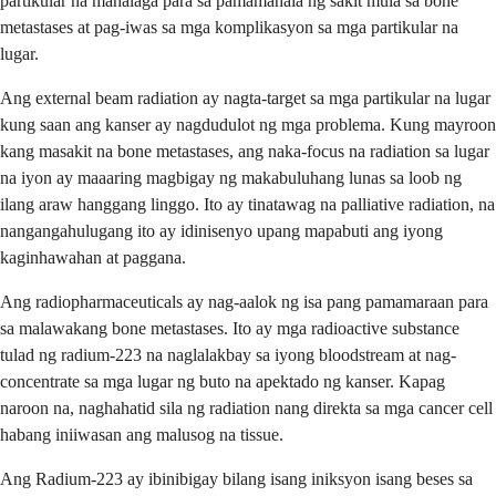
partikular na mahalaga para sa pamamahala ng sakit mula sa bone
metastases at pag-iwas sa mga komplikasyon sa mga partikular na
lugar.
Ang external beam radiation ay nagta-target sa mga partikular na lugar
kung saan ang kanser ay nagdudulot ng mga problema. Kung mayroon
kang masakit na bone metastases, ang naka-focus na radiation sa lugar
na iyon ay maaaring magbigay ng makabuluhang lunas sa loob ng
ilang araw hanggang linggo. Ito ay tinatawag na palliative radiation, na
nangangahulugang ito ay idinisenyo upang mapabuti ang iyong
kaginhawahan at paggana.
Ang radiopharmaceuticals ay nag-aalok ng isa pang pamamaraan para
sa malawakang bone metastases. Ito ay mga radioactive substance
tulad ng radium-223 na naglalakbay sa iyong bloodstream at nag-
concentrate sa mga lugar ng buto na apektado ng kanser. Kapag
naroon na, naghahatid sila ng radiation nang direkta sa mga cancer cell
habang iniiwasan ang malusog na tissue.
Ang Radium-223 ay ibinibigay bilang isang iniksyon isang beses sa