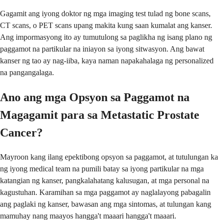
Gagamit ang iyong doktor ng mga imaging test tulad ng bone scans,
CT scans, o PET scans upang makita kung saan kumalat ang kanser.
Ang impormasyong ito ay tumutulong sa paglikha ng isang plano ng
paggamot na partikular na iniayon sa iyong sitwasyon. Ang bawat
kanser ng tao ay nag-iiba, kaya naman napakahalaga ng personalized
na pangangalaga.
Ano ang mga Opsyon sa Paggamot na
Magagamit para sa Metastatic Prostate
Cancer?
Mayroon kang ilang epektibong opsyon sa paggamot, at tutulungan ka
ng iyong medical team na pumili batay sa iyong partikular na mga
katangian ng kanser, pangkalahatang kalusugan, at mga personal na
kagustuhan. Karamihan sa mga paggamot ay naglalayong pabagalin
ang paglaki ng kanser, bawasan ang mga sintomas, at tulungan kang
mamuhay nang maayos hangga't maaari hangga't maaari.