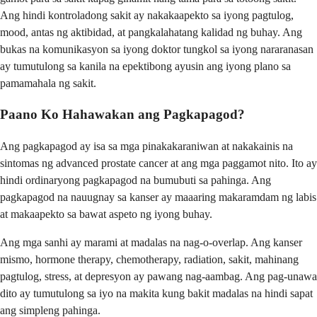
Ang hindi kontroladong sakit ay nakakaapekto sa iyong pagtulog,
mood, antas ng aktibidad, at pangkalahatang kalidad ng buhay. Ang
bukas na komunikasyon sa iyong doktor tungkol sa iyong nararanasan
ay tumutulong sa kanila na epektibong ayusin ang iyong plano sa
pamamahala ng sakit.
Paano Ko Hahawakan ang Pagkapagod?
Ang pagkapagod ay isa sa mga pinakakaraniwan at nakakainis na
sintomas ng advanced prostate cancer at ang mga paggamot nito. Ito ay
hindi ordinaryong pagkapagod na bumubuti sa pahinga. Ang
pagkapagod na nauugnay sa kanser ay maaaring makaramdam ng labis
at makaapekto sa bawat aspeto ng iyong buhay.
Ang mga sanhi ay marami at madalas na nag-o-overlap. Ang kanser
mismo, hormone therapy, chemotherapy, radiation, sakit, mahinang
pagtulog, stress, at depresyon ay pawang nag-aambag. Ang pag-unawa
dito ay tumutulong sa iyo na makita kung bakit madalas na hindi sapat
ang simpleng pahinga.