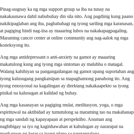
Pinag-uugnay ka ng mga support group sa iba na tunay na
nakakaunawa dahil nabubuhay din sila nito. Ang pagdinig kung paano
nakikipaglaban ang iba, pagbabahagi ng iyong sariling mga karanasan,
at pagiging hindi nag-iisa ay maaaring lubos na nakakapagpagaling.
Maraming cancer center at online community ang nag-aalok ng mga
koneksyong ito.
Ang mga antidepressant o anti-anxiety na gamot ay maaaring
makatulong kung ang iyong mga sintomas ay malubha o matagal.
Walang kahihiyan sa pangangailangan ng gamot upang suportahan ang
iyong kalusugang pangkaisipan sa mapaghamong panahong ito. Ang
iyong emosyonal na kagalingan ay direktang nakakaapekto sa iyong
pisikal na kalusugan at kalidad ng buhay.
Ang mga kasanayan sa pagiging mulat, meditasyon, yoga, o mga
espirituwal na aktibidad ay tumutulong sa maraming tao na makahanap
ng mga sandali ng kapayapaan at perspektibo. Anuman ang
nagbibigay sa iyo ng kaginhawahan at kahulugan ay nararapat na
magkaroon ng lugar sa iyong plano sa pangangalaga.