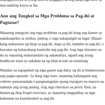
mas mahirap kaysa sa iba.
Ano ang Tungkol sa Mga Problema sa Pag-ihi at
Pagtatae?
Maaaring mangyari ang mga problema sa pag-ihi kung ang kanser ay
nakakaapekto sa urethra, pantog, o mga nakapaligid na lugar. Maaari
kang makaranas ng hirap sa pag-ihi, dugo sa ihi, madalas na pag-ihi, o
kawalan ng kakayahang kontrolin ang pag-ihi. Ang mga sintomas na
ito ay maaaring makaramdam ng nakakahiya, ngunit ang iyong
healthcare team ay nakakita na ng lahat at nais na tumulong.
Madalas na napapabuti ng mga gamot ang daloy ng ihi at binabawasan
ang pagka-apurado. Sa ilang mga kaso, maaaring kailanganin ang
catheter pansamantala o pangmatagalan upang masiguro na maayos na
mabutas ang iyong pantog. Ang mga ehersisyo sa pelvic floor, na
tinatawag ding Kegel exercises, ay maaaring magpatibay sa mga
kalamnan na kumokontrol sa pag-ihi.