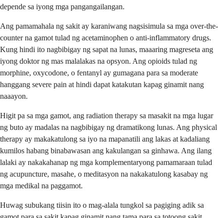
depende sa iyong mga pangangailangan.
Ang pamamahala ng sakit ay karaniwang nagsisimula sa mga over-the-
counter na gamot tulad ng acetaminophen o anti-inflammatory drugs.
Kung hindi ito nagbibigay ng sapat na lunas, maaaring magreseta ang
iyong doktor ng mas malalakas na opsyon. Ang opioids tulad ng
morphine, oxycodone, o fentanyl ay gumagana para sa moderate
hanggang severe pain at hindi dapat katakutan kapag ginamit nang
naaayon.
Higit pa sa mga gamot, ang radiation therapy sa masakit na mga lugar
ng buto ay madalas na nagbibigay ng dramatikong lunas. Ang physical
therapy ay makakatulong sa iyo na mapanatili ang lakas at kadaliang
kumilos habang binabawasan ang kakulangan sa ginhawa. Ang ilang
lalaki ay nakakahanap ng mga komplementaryong pamamaraan tulad
ng acupuncture, masahe, o meditasyon na nakakatulong kasabay ng
mga medikal na paggamot.
Huwag subukang tiisin ito o mag-alala tungkol sa pagiging adik sa
gamot para sa sakit kapag ginamit nang tama para sa totoong sakit.