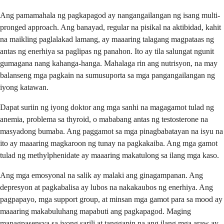
Ang pamamahala ng pagkapagod ay nangangailangan ng isang multi-
pronged approach. Ang banayad, regular na pisikal na aktibidad, kahit
na maikling paglalakad lamang, ay maaaring talagang magpataas ng
antas ng enerhiya sa paglipas ng panahon. Ito ay tila salungat ngunit
gumagana nang kahanga-hanga. Mahalaga rin ang nutrisyon, na may
balanseng mga pagkain na sumusuporta sa mga pangangailangan ng
iyong katawan.
Dapat suriin ng iyong doktor ang mga sanhi na magagamot tulad ng
anemia, problema sa thyroid, o mababang antas ng testosterone na
masyadong bumaba. Ang paggamot sa mga pinagbabatayan na isyu na
ito ay maaaring magkaroon ng tunay na pagkakaiba. Ang mga gamot
tulad ng methylphenidate ay maaaring makatulong sa ilang mga kaso.
Ang mga emosyonal na salik ay malaki ang ginagampanan. Ang
depresyon at pagkabalisa ay lubos na nakakaubos ng enerhiya. Ang
pagpapayo, mga support group, at minsan mga gamot para sa mood ay
maaaring makabuluhang mapabuti ang pagkapagod. Maging
mapagpasensya sa iyong sarili at tanggapin na ang ilang mga araw ay