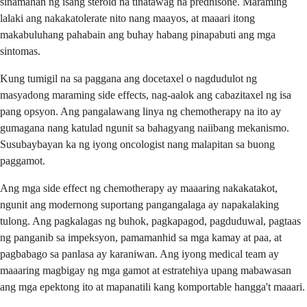
sinamahan ng isang steroid na tinatawag na prednisone. Maraming
lalaki ang nakakatolerate nito nang maayos, at maaari itong
makabuluhang pahabain ang buhay habang pinapabuti ang mga
sintomas.
Kung tumigil na sa paggana ang docetaxel o nagdudulot ng
masyadong maraming side effects, nag-aalok ang cabazitaxel ng isa
pang opsyon. Ang pangalawang linya ng chemotherapy na ito ay
gumagana nang katulad ngunit sa bahagyang naiibang mekanismo.
Susubaybayan ka ng iyong oncologist nang malapitan sa buong
paggamot.
Ang mga side effect ng chemotherapy ay maaaring nakakatakot,
ngunit ang modernong suportang pangangalaga ay napakalaking
tulong. Ang pagkalagas ng buhok, pagkapagod, pagduduwal, pagtaas
ng panganib sa impeksyon, pamamanhid sa mga kamay at paa, at
pagbabago sa panlasa ay karaniwan. Ang iyong medical team ay
maaaring magbigay ng mga gamot at estratehiya upang mabawasan
ang mga epektong ito at mapanatili kang komportable hangga't maaari.