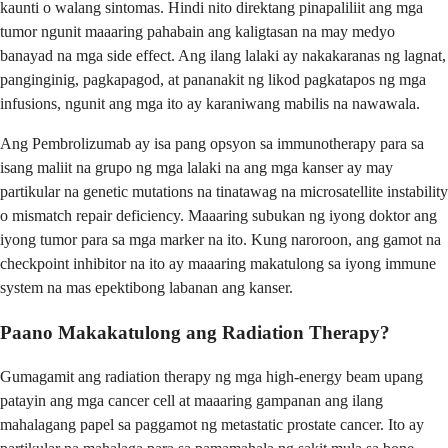
kaunti o walang sintomas. Hindi nito direktang pinapaliliit ang mga
tumor ngunit maaaring pahabain ang kaligtasan na may medyo
banayad na mga side effect. Ang ilang lalaki ay nakakaranas ng lagnat,
panginginig, pagkapagod, at pananakit ng likod pagkatapos ng mga
infusions, ngunit ang mga ito ay karaniwang mabilis na nawawala.
Ang Pembrolizumab ay isa pang opsyon sa immunotherapy para sa
isang maliit na grupo ng mga lalaki na ang mga kanser ay may
partikular na genetic mutations na tinatawag na microsatellite instability
o mismatch repair deficiency. Maaaring subukan ng iyong doktor ang
iyong tumor para sa mga marker na ito. Kung naroroon, ang gamot na
checkpoint inhibitor na ito ay maaaring makatulong sa iyong immune
system na mas epektibong labanan ang kanser.
Paano Makakatulong ang Radiation Therapy?
Gumagamit ang radiation therapy ng mga high-energy beam upang
patayin ang mga cancer cell at maaaring gampanan ang ilang
mahalagang papel sa paggamot ng metastatic prostate cancer. Ito ay