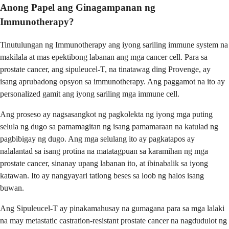
Anong Papel ang Ginagampanan ng
Immunotherapy?
Tinutulungan ng Immunotherapy ang iyong sariling immune system na
makilala at mas epektibong labanan ang mga cancer cell. Para sa
prostate cancer, ang sipuleucel-T, na tinatawag ding Provenge, ay
isang aprubadong opsyon sa immunotherapy. Ang paggamot na ito ay
personalized gamit ang iyong sariling mga immune cell.
Ang proseso ay nagsasangkot ng pagkolekta ng iyong mga puting
selula ng dugo sa pamamagitan ng isang pamamaraan na katulad ng
pagbibigay ng dugo. Ang mga selulang ito ay pagkatapos ay
nalalantad sa isang protina na matatagpuan sa karamihan ng mga
prostate cancer, sinanay upang labanan ito, at ibinabalik sa iyong
katawan. Ito ay nangyayari tatlong beses sa loob ng halos isang
buwan.
Ang Sipuleucel-T ay pinakamahusay na gumagana para sa mga lalaki
na may metastatic castration-resistant prostate cancer na nagdudulot ng