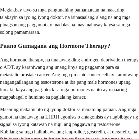
Maglakbay tayo sa mga pangunahing pamamaraan na maaaring
talakayin sa iyo ng iyong doktor, na isinasaalang-alang na ang mga
pinagsamang paggamot ay madalas na mas mahusay kaysa sa mga
solong pamamaraan.
Paano Gumagana ang Hormone Therapy?
Ang hormone therapy, na tinatawag ding androgen deprivation therapy
o ADT, ay karaniwang ang unang linya ng paggamot para sa
metastatic prostate cancer. Ang mga prostate cancer cell ay karaniwang
nangangailangan ng testosterone at iba pang male hormones upang
lumaki, kaya ang pag-block sa mga hormones na ito ay maaaring
magpabagal o huminto sa paglala ng kanser.
Maaaring makamit ito ng iyong doktor sa maraming paraan. Ang mga
gamot na tinatawag na LHRH agonists o antagonists ay nagbibigay ng
signal sa iyong katawan na itigil ang paggawa ng testosterone.
Kabilang sa mga halimbawa ang leuprolide, goserelin, at degarelix, na