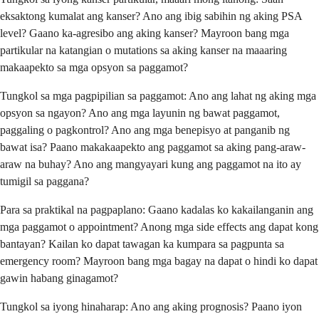
eksaktong kumalat ang kanser? Ano ang ibig sabihin ng aking PSA
level? Gaano ka-agresibo ang aking kanser? Mayroon bang mga
partikular na katangian o mutations sa aking kanser na maaaring
makaapekto sa mga opsyon sa paggamot?
Tungkol sa mga pagpipilian sa paggamot: Ano ang lahat ng aking mga
opsyon sa ngayon? Ano ang mga layunin ng bawat paggamot,
paggaling o pagkontrol? Ano ang mga benepisyo at panganib ng
bawat isa? Paano makakaapekto ang paggamot sa aking pang-araw-
araw na buhay? Ano ang mangyayari kung ang paggamot na ito ay
tumigil sa paggana?
Para sa praktikal na pagpaplano: Gaano kadalas ko kakailanganin ang
mga paggamot o appointment? Anong mga side effects ang dapat kong
bantayan? Kailan ko dapat tawagan ka kumpara sa pagpunta sa
emergency room? Mayroon bang mga bagay na dapat o hindi ko dapat
gawin habang ginagamot?
Tungkol sa iyong hinaharap: Ano ang aking prognosis? Paano iyon