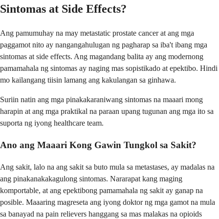
Sintomas at Side Effects?
Ang pamumuhay na may metastatic prostate cancer at ang mga
paggamot nito ay nangangahulugan ng pagharap sa iba't ibang mga
sintomas at side effects. Ang magandang balita ay ang modernong
pamamahala ng sintomas ay naging mas sopistikado at epektibo. Hindi
mo kailangang tiisin lamang ang kakulangan sa ginhawa.
Suriin natin ang mga pinakakaraniwang sintomas na maaari mong
harapin at ang mga praktikal na paraan upang tugunan ang mga ito sa
suporta ng iyong healthcare team.
Ano ang Maaari Kong Gawin Tungkol sa Sakit?
Ang sakit, lalo na ang sakit sa buto mula sa metastases, ay madalas na
ang pinakanakakagulong sintomas. Nararapat kang maging
komportable, at ang epektibong pamamahala ng sakit ay ganap na
posible. Maaaring magreseta ang iyong doktor ng mga gamot na mula
sa banayad na pain relievers hanggang sa mas malakas na opioids