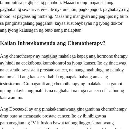
bumubuti sa paglipas ng panahon. Maaari mong mapansin ang
pagbaba ng sex drive, erectile dysfunction, pagkapagod, pagbabago ng
mood, at pagtaas ng timbang. Maaaring mangyari ang pagtipis ng buto
sa pangmatagalang paggamit, kaya't susubaybayan ng iyong doktor
ang iyong kalusugan ng buto nang malapitan.
Kailan Inirerekomenda ang Chemotherapy?
Ang chemotherapy ay nagiging mahalaga kapag ang hormone therapy
ay hindi na epektibong kumokontrol sa iyong kanser. Ito ay tinatawag
na castration-resistant prostate cancer, na nangangahulugang patuloy
na lumalaki ang kanser sa kabila ng napakababang antas ng
testosterone. Gumagamit ang chemotherapy ng malalakas na gamot
upang patayin ang mabilis na naghahati na mga cancer cell sa buong
katawan mo.
Ang Docetaxel ay ang pinakakaraniwang ginagamit na chemotherapy
drug para sa metastatic prostate cancer. Ito ay ibinibigay sa
pamamagitan ng IV infusion bawat tatlong linggo, karaniwang