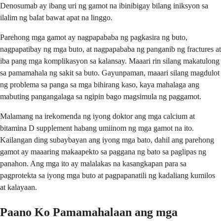
Denosumab ay ibang uri ng gamot na ibinibigay bilang iniksyon sa
ilalim ng balat bawat apat na linggo.
Parehong mga gamot ay nagpapababa ng pagkasira ng buto,
nagpapatibay ng mga buto, at nagpapababa ng panganib ng fractures at
iba pang mga komplikasyon sa kalansay. Maaari rin silang makatulong
sa pamamahala ng sakit sa buto. Gayunpaman, maaari silang magdulot
ng problema sa panga sa mga bihirang kaso, kaya mahalaga ang
mabuting pangangalaga sa ngipin bago magsimula ng paggamot.
Malamang na irekomenda ng iyong doktor ang mga calcium at
bitamina D supplement habang umiinom ng mga gamot na ito.
Kailangan ding subaybayan ang iyong mga bato, dahil ang parehong
gamot ay maaaring makaapekto sa paggana ng bato sa paglipas ng
panahon. Ang mga ito ay malalakas na kasangkapan para sa
pagprotekta sa iyong mga buto at pagpapanatili ng kadaliang kumilos
at kalayaan.
Paano Ko Pamamahalaan ang mga