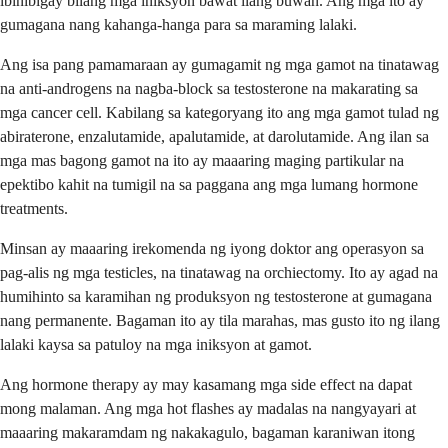
ibinibigay bilang mga iniksyon bawat ilang buwan. Ang mga ito ay
gumagana nang kahanga-hanga para sa maraming lalaki.
Ang isa pang pamamaraan ay gumagamit ng mga gamot na tinatawag
na anti-androgens na nagba-block sa testosterone na makarating sa
mga cancer cell. Kabilang sa kategoryang ito ang mga gamot tulad ng
abiraterone, enzalutamide, apalutamide, at darolutamide. Ang ilan sa
mga mas bagong gamot na ito ay maaaring maging partikular na
epektibo kahit na tumigil na sa paggana ang mga lumang hormone
treatments.
Minsan ay maaaring irekomenda ng iyong doktor ang operasyon sa
pag-alis ng mga testicles, na tinatawag na orchiectomy. Ito ay agad na
humihinto sa karamihan ng produksyon ng testosterone at gumagana
nang permanente. Bagaman ito ay tila marahas, mas gusto ito ng ilang
lalaki kaysa sa patuloy na mga iniksyon at gamot.
Ang hormone therapy ay may kasamang mga side effect na dapat
mong malaman. Ang mga hot flashes ay madalas na nangyayari at
maaaring makaramdam ng nakakagulo, bagaman karaniwan itong