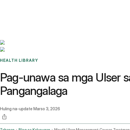
Benchmarks
Stories
FAQ
Sign up / Log in
HEALTH LIBRARY
Pag-unawa sa mga Ulser sa
Pangangalaga
Huling na-update
Marso 3, 2026
Tahanan
Blog sa Kalusugan