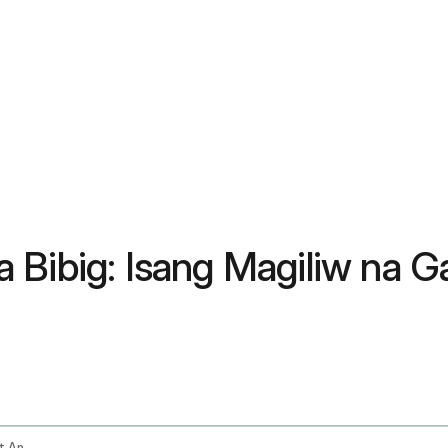
 Bibig: Isang Magiliw na G
Mouth Ulcer Management Causes Treatment And Diet