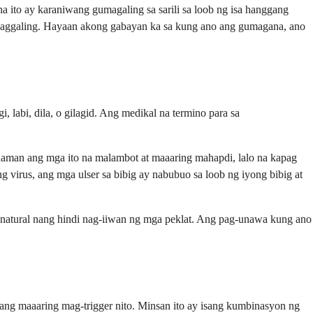
na ito ay karaniwang gumagaling sa sarili sa loob ng isa hanggang
paggaling. Hayaan akong gabayan ka sa kung ano ang gumagana, ano
, labi, dila, o gilagid. Ang medikal na termino para sa
daman ang mga ito na malambot at maaaring mahapdi, lalo na kapag
g virus, ang mga ulser sa bibig ay nabubuo sa loob ng iyong bibig at
 natural nang hindi nag-iiwan ng mga peklat. Ang pag-unawa kung ano
ang maaaring mag-trigger nito. Minsan ito ay isang kumbinasyon ng