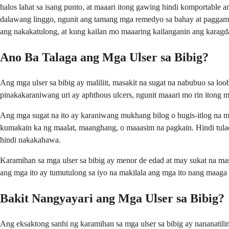
halos lahat sa isang punto, at maaari itong gawing hindi komportable a
dalawang linggo, ngunit ang tamang mga remedyo sa bahay at paggam
ang nakakatulong, at kung kailan mo maaaring kailanganin ang karagd
Ano Ba Talaga ang Mga Ulser sa Bibig?
Ang mga ulser sa bibig ay maliliit, masakit na sugat na nabubuo sa loo
pinakakaraniwang uri ay aphthous ulcers, ngunit maaari mo rin itong m
Ang mga sugat na ito ay karaniwang mukhang bilog o hugis-itlog na m
kumakain ka ng maalat, maanghang, o maaasim na pagkain. Hindi tulad n
hindi nakakahawa.
Karamihan sa mga ulser sa bibig ay menor de edad at may sukat na ma
ang mga ito ay tumutulong sa iyo na makilala ang mga ito nang maaga
Bakit Nangyayari ang Mga Ulser sa Bibig?
Ang eksaktong sanhi ng karamihan sa mga ulser sa bibig ay nananatil