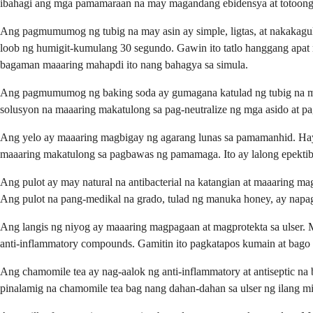
ibahagi ang mga pamamaraan na may magandang ebidensya at totoong
Ang pagmumumog ng tubig na may asin ay simple, ligtas, at nakakagulat
loob ng humigit-kumulang 30 segundo. Gawin ito tatlo hanggang apat 
bagaman maaaring mahapdi ito nang bahagya sa simula.
Ang pagmumumog ng baking soda ay gumagana katulad ng tubig na may a
solusyon na maaaring makatulong sa pag-neutralize ng mga asido at pa
Ang yelo ay maaaring magbigay ng agarang lunas sa pamamanhid. Haya
maaaring makatulong sa pagbawas ng pamamaga. Ito ay lalong epekti
Ang pulot ay may natural na antibacterial na katangian at maaaring mag
Ang pulot na pang-medikal na grado, tulad ng manuka honey, ay napag-
Ang langis ng niyog ay maaaring magpagaan at magprotekta sa ulser. Ma
anti-inflammatory compounds. Gamitin ito pagkatapos kumain at bago
Ang chamomile tea ay nag-aalok ng anti-inflammatory at antiseptic na
pinalamig na chamomile tea bag nang dahan-dahan sa ulser ng ilang 