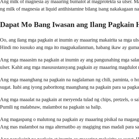
Ang milk of magnesia ay maaaring bumalot at magprotekta sa ulser. Ma
ng milk of magnesia at liquid antihistamine bilang isang nakakagaan n
Dapat Mo Bang Iwasan ang Ilang Pagkain 
Oo, ang ilang mga pagkain at inumin ay maaaring makairita sa mga ul
Hindi mo isusuko ang mga ito magpakailanman, habang ikaw ay guma
Ang mga maaasim na pagkain at inumin ay ang pangunahing mga salarin. 
ulser. Kahit ang mga masusustansyang pagkain ay maaaring magdulot 
Ang mga maanghang na pagkain na naglalaman ng chili, paminta, o hot
sugat. Itabi ang iyong paboritong maanghang na pagkain para sa pagka
Ang mga maaalat na pagkain at meryenda tulad ng chips, pretzels, o sa
Pumili ng malabnaw, malambot na pagkain sa halip.
Ang magaspang o malutong na pagkain ay maaaring pisikal na magasgas
Ang mas malambot na mga alternatibo ay magiging mas madali para sa 