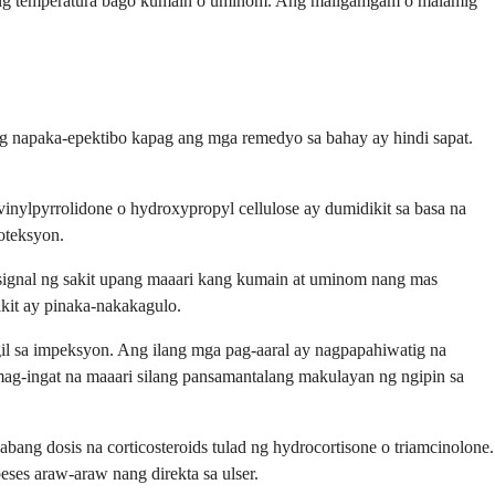
ableng temperatura bago kumain o uminom. Ang maligamgam o malamig
ng napaka-epektibo kapag ang mga remedyo sa bahay ay hindi sapat.
inylpyrrolidone o hydroxypropyl cellulose ay dumidikit sa basa na
oteksyon.
 signal ng sakit upang maaari kang kumain at uminom nang mas
kit ay pinaka-nakakagulo.
il sa impeksyon. Ang ilang mga pag-aaral ay nagpapahiwatig na
mag-ingat na maaari silang pansamantalang makulayan ng ngipin sa
ng dosis na corticosteroids tulad ng hydrocortisone o triamcinolone.
eses araw-araw nang direkta sa ulser.