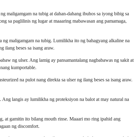
a ng maligamgam na tubig at dahan-dahang ibuhos sa iyong bibig sa
long sa paglilinis ng lugar at maaaring mabawasan ang pamamaga,
a ng maligamgam na tubig. Lumilikha ito ng bahagyang alkaline na
g ilang beses sa isang araw.
abaw ng ulser. Ang lamig ay pansamantalang nagbabawas ng sakit at
 nang kumportable.
teurized na pulot nang direkta sa ulser ng ilang beses sa isang araw.
 Ang langis ay lumilikha ng proteksiyon na balot at may natural na
 at gamitin ito bilang mouth rinse. Maaari mo ring ipahid ang
agaan ng discomfort.