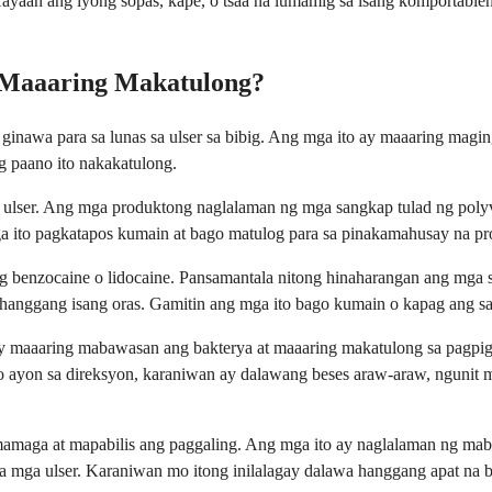
. Hayaan ang iyong sopas, kape, o tsaa na lumamig sa isang komport
 Maaaring Makatulong?
ginawa para sa lunas sa ulser sa bibig. Ang mga ito ay maaaring magi
 paano ito nakakatulong.
g ulser. Ang mga produktong naglalaman ng mga sangkap tulad ng polyv
mga ito pagkatapos kumain at bago matulog para sa pinakamahusay na pr
ng benzocaine o lidocaine. Pansamantala nitong hinaharangan ang mga
hanggang isang oras. Gamitin ang mga ito bago kumain o kapag ang sa
ay maaaring mabawasan ang bakterya at maaaring makatulong sa pagpig
o ayon sa direksyon, karaniwan ay dalawang beses araw-araw, ngunit 
maga at mapabilis ang paggaling. Ang mga ito ay naglalaman ng mababa
na mga ulser. Karaniwan mo itong inilalagay dalawa hanggang apat na b