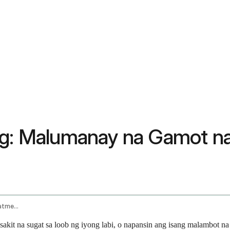
big: Malumanay na Gamot n
Mouth Ulcer Relief Home Remedies And Treatment
it na sugat sa loob ng iyong labi, o napansin ang isang malambot na p