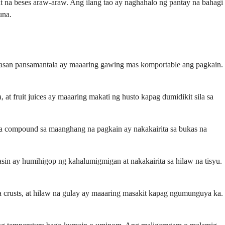
at na beses araw-araw. Ang ilang tao ay naghahalo ng pantay na bahagi
una.
iwasan pansamantala ay maaaring gawing mas komportable ang pagkain.
at fruit juices ay maaaring makati ng husto kapag dumidikit sila sa
ga compound sa maanghang na pagkain ay nakakairita sa bukas na
asin ay humihigop ng kahalumigmigan at nakakairita sa hilaw na tisyu.
a crusts, at hilaw na gulay ay maaaring masakit kapag ngumunguya ka.