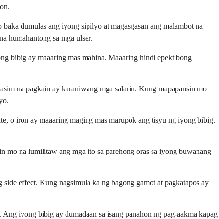
yon.
 o baka dumulas ang iyong sipilyo at magasgasan ang malambot na
n na humahantong sa mga ulser.
yong bibig ay maaaring mas mahina. Maaaring hindi epektibong
 maaasim na pagkain ay karaniwang mga salarin. Kung mapapansin mo
yo.
ate, o iron ay maaaring maging mas marupok ang tisyu ng iyong bibig.
n mo na lumilitaw ang mga ito sa parehong oras sa iyong buwanang
ng side effect. Kung nagsimula ka ng bagong gamot at pagkatapos ay
ma. Ang iyong bibig ay dumadaan sa isang panahon ng pag-aakma kapag