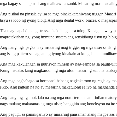
mga bagay sa halip na isang malinaw na sanhi. Maaaring mas madaling
Ang pisikal na pinsala ay isa sa mga pinakakaraniwang trigger. Maaa
tisyu sa loob ng iyong bibig. Ang mga dental work, braces, o magaspan
Tila may papel din ang stress at kakulangan sa tulog. Kapag ikaw ay 
maprotektahan ng iyong immune system ang sensitibong tisyu ng bibig
Ang ilang mga pagkain ay maaaring mag-trigger ng mga ulser sa ilang
ang isang pattern sa pagitan ng iyong kinakain at kung kailan lumilitaw
Ang mga kakulangan sa nutrisyon minsan ay nag-aambag sa paulit-ulit 
Kung madalas kang magkaroon ng mga ulser, maaaring sulit na talakayi
Ang mga pagbabago sa hormonal habang nagkakaroon ng regla ay maaar
siklo. Ang pattern na ito ay maaaring makatulong sa iyo na maghanda
Ang ilang mga gamot, lalo na ang mga non-steroidal anti-inflammatory
nagsimulang makaranas ng mga ulser, banggitin ang koneksyon na ito s
Ang pagtigil sa paninigarilyo ay maaaring pansamantalang magpataas 