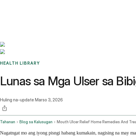
Benchmarks
Stories
FAQ
Sign up / Log in
HEALTH LIBRARY
Lunas sa Mga Ulser sa Bi
Huling na-update
Marso 3, 2026
Tahanan
Blog sa Kalusugan
Nagatngat mo ang iyong pisngi habang kumakain, nagising na may masak