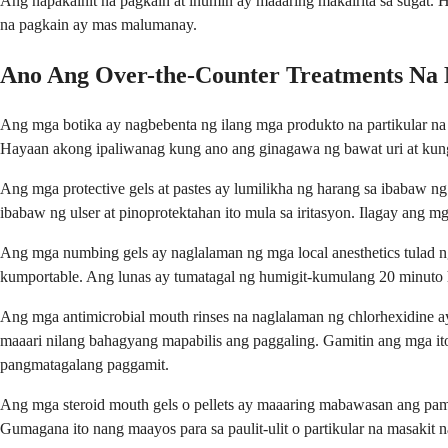
Ang napakainit na pagkain at inumin ay maaaring makairita sa sugat
na pagkain ay mas malumanay.
Ano Ang Over-the-Counter Treatments Na
Ang mga botika ay nagbebenta ng ilang mga produkto na partikular na 
Hayaan akong ipaliwanag kung ano ang ginagawa ng bawat uri at kung
Ang mga protective gels at pastes ay lumilikha ng harang sa ibabaw n
ibabaw ng ulser at pinoprotektahan ito mula sa iritasyon. Ilagay ang 
Ang mga numbing gels ay naglalaman ng mga local anesthetics tulad 
kumportable. Ang lunas ay tumatagal ng humigit-kumulang 20 minuto 
Ang mga antimicrobial mouth rinses na naglalaman ng chlorhexidine 
maaari nilang bahagyang mapabilis ang paggaling. Gamitin ang mga it
pangmatagalang paggamit.
Ang mga steroid mouth gels o pellets ay maaaring mabawasan ang pama
Gumagana ito nang maayos para sa paulit-ulit o partikular na masakit 