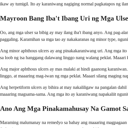
ikaw ay tumigil. Ito ay karaniwang nagiging normal pagkatapos ng ila
Mayroon Bang Iba't Ibang Uri ng Mga Ulse
Oo, ang mga ulser sa bibig ay may ilang iba't ibang anyo. Ang pag-
paggaling. Karamihan sa mga tao ay nakakaranas ng minor type, ngun
Ang minor aphthous ulcers ay ang pinakakaraniwang uri. Ang mga ito 
sa loob ng isa hanggang dalawang linggo nang walang peklat. Maaari
Ang major aphthous ulcers ay mas malaki at hindi gaanong karaniwan. 
linggo, at maaaring mag-iwan ng mga peklat. Maaari silang maging na
Ang herpetiform ulcers ay bihira at may nakaliligaw na pangalan dahil 
maaaring magsama-sama. Ang mga ito ay karaniwang napakaliit ngunit
Ano Ang Mga Pinakamahusay Na Gamot Sa 
Maraming malumanay na remedyo sa bahay ang maaaring magpagaan ng 