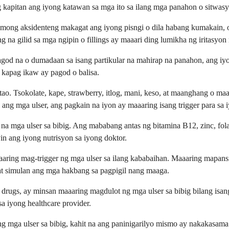
 kapitan ang iyong katawan sa mga ito sa ilang mga panahon o sitwas
ri mong aksidenteng makagat ang iyong pisngi o dila habang kumakain,
g na gilid sa mga ngipin o fillings ay maaari ding lumikha ng iritasyo
pagod na o dumadaan sa isang partikular na mahirap na panahon, ang i
 kapag ikaw ay pagod o balisa.
 tao. Tsokolate, kape, strawberry, itlog, mani, keso, at maanghang o
 ang mga ulser, ang pagkain na iyon ay maaaring isang trigger para sa i
na mga ulser sa bibig. Ang mababang antas ng bitamina B12, zinc, fol
n ang iyong nutrisyon sa iyong doktor.
ing mag-trigger ng mga ulser sa ilang kababaihan. Maaaring mapansi
 at simulan ang mga hakbang sa pagpigil nang maaga.
 drugs, ay minsan maaaring magdulot ng mga ulser sa bibig bilang isa
a iyong healthcare provider.
ng mga ulser sa bibig, kahit na ang paninigarilyo mismo ay nakakasa