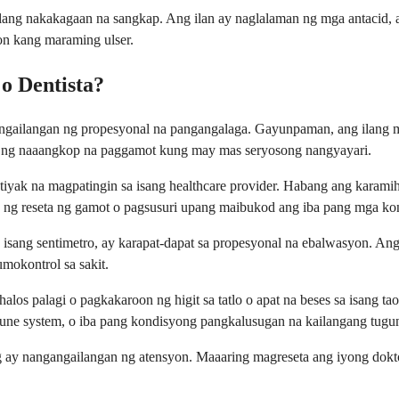
lang nakakagaan na sangkap. Ang ilan ay naglalaman ng mga antacid, a
n kang maraming ulser.
o Dentista?
ngangailangan ng propesyonal na pangangalaga. Gayunpaman, ang ilang
a ng naaangkop na paggamot kung may mas seryosong nangyayari.
ng tiyak na magpatingin sa isang healthcare provider. Habang ang kara
a ng reseta ng gamot o pagsusuri upang maibukod ang iba pang mga ko
 isang sentimetro, ay karapat-dapat sa propesyonal na ebalwasyon. An
mokontrol sa sakit.
los palagi o pagkakaroon ng higit sa tatlo o apat na beses sa isang tao
mune system, o iba pang kondisyong pangkalusugan na kailangang tugu
og ay nangangailangan ng atensyon. Maaaring magreseta ang iyong dok