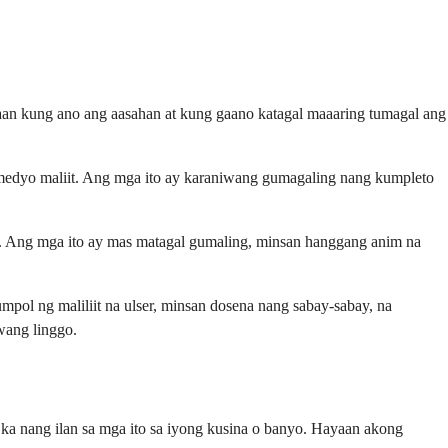
aan kung ano ang aasahan at kung gaano katagal maaaring tumagal ang
 medyo maliit. Ang mga ito ay karaniwang gumagaling nang kumpleto
syu. Ang mga ito ay mas matagal gumaling, minsan hanggang anim na
umpol ng maliliit na ulser, minsan dosena nang sabay-sabay, na
wang linggo.
a nang ilan sa mga ito sa iyong kusina o banyo. Hayaan akong