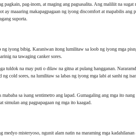
ng pagkain, pag-inom, at maging ang pagsasalita. Ang maliliit na sugat 
ot ay maaaring makapagpagaan ng iyong discomfort at mapabilis ang 
agang suporta.
b ng iyong bibig. Karaniwan itong lumilitaw sa loob ng iyong mga pisngi
arinig na tawaging canker sores.
ga tuldok na may puti o dilaw na gitna at pulang hangganan. Nararam
g cold sores, na lumilitaw sa labas ng iyong mga labi at sanhi ng isan
s mababa sa isang sentimetro ang lapad. Gumagaling ang mga ito nang
 at simulan ang pagpapagaan ng mga ito kaagad.
ing medyo misteryoso, ngunit alam natin na maraming mga kadahilanan 