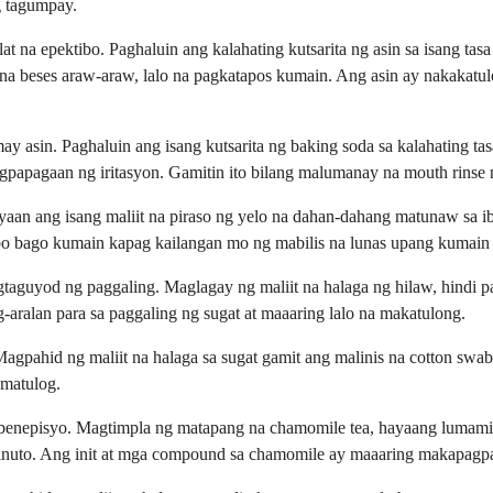
 tagumpay.
 na epektibo. Paghaluin ang kalahating kutsarita ng asin sa isang tas
na beses araw-araw, lalo na pagkatapos kumain. Ang asin ay nakakatu
sin. Paghaluin ang isang kutsarita ng baking soda sa kalahating tas
gpapagaan ng iritasyon. Gamitin ito bilang malumanay na mouth rinse n
an ang isang maliit na piraso ng yelo na dahan-dahang matunaw sa ib
bo bago kumain kapag kailangan mo ng mabilis na lunas upang kumain
taguyod ng paggaling. Maglagay ng maliit na halaga ng hilaw, hindi pas
aralan para sa paggaling ng sugat at maaaring lalo na makatulong.
gpahid ng maliit na halaga sa sugat gamit ang malinis na cotton swab.
 matulog.
 benepisyo. Magtimpla ng matapang na chamomile tea, hayaang lumamig,
minuto. Ang init at mga compound sa chamomile ay maaaring makapagp