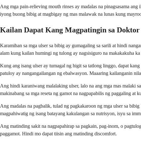
Ang mga pain-relieving mouth rinses ay madalas na pinagsasama ang i
iyong buong bibig at magbigay ng mas malawak na lunas kung mayroo
Kailan Dapat Kang Magpatingin sa Doktor 
Karamihan sa mga ulser sa bibig ay gumagaling sa sarili at hindi na
alam kung kailan humingi ng tulong ay nagsisiguro na makakakuha k
Kung ang isang ulser ay tumagal ng higit sa tatlong linggo, dapat ka
patuloy ay nangangailangan ng ebalwasyon. Maaaring kailanganin nil
Ang hindi karaniwang malalaking ulser, lalo na ang mga mas malaki sa
makinabang sa mga reseta ng gamot na nagpapabilis ng paggaling at ku
Ang madalas na pagbalik, tulad ng pagkakaroon ng mga ulser sa bibig ha
magpahiwatig ng isang batayang kakulangan sa nutrisyon, isyu sa im
Ang matinding sakit na nagpapahirap sa pagkain, pag-inom, o pagtul
paggamot. Hindi mo dapat tiisin ang matinding discomfort.