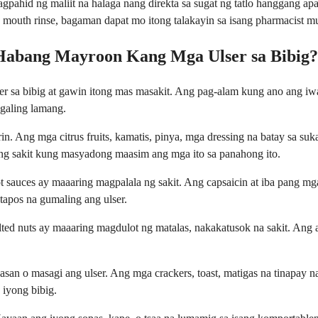
gpahid ng maliit na halaga nang direkta sa sugat ng tatlo hanggang ap
a mouth rinse, bagaman dapat mo itong talakayin sa isang pharmacist m
Habang Mayroon Kang Mga Ulser sa Bibig?
ser sa bibig at gawin itong mas masakit. Ang pag-alam kung ano ang 
galing lamang.
Ang mga citrus fruits, kamatis, pinya, mga dressing na batay sa suka, 
ng sakit kung masyadong maasim ang mga ito sa panahong ito.
 sauces ay maaaring magpalala ng sakit. Ang capsaicin at iba pang m
tapos na gumaling ang ulser.
lted nuts ay maaaring magdulot ng matalas, nakakatusok na sakit. Ang 
an o masagi ang ulser. Ang mga crackers, toast, matigas na tinapay n
iyong bibig.