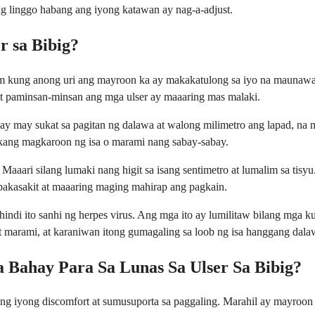
ng linggo habang ang iyong katawan ay nag-a-adjust.
r sa Bibig?
alam kung anong uri ang mayroon ka ay makakatulong sa iyo na maunaw
it paminsan-minsan ang mga ulser ay maaaring mas malaki.
ay may sukat sa pagitan ng dalawa at walong milimetro ang lapad, na
 kang magkaroon ng isa o marami nang sabay-sabay.
Maaari silang lumaki nang higit sa isang sentimetro at lumalim sa ti
pakasakit at maaaring maging mahirap ang pagkain.
hindi ito sanhi ng herpes virus. Ang mga ito ay lumilitaw bilang mga k
 marami, at karaniwan itong gumagaling sa loob ng isa hanggang dala
Bahay Para Sa Lunas Sa Ulser Sa Bibig?
iyong discomfort at sumusuporta sa paggaling. Marahil ay mayroon k