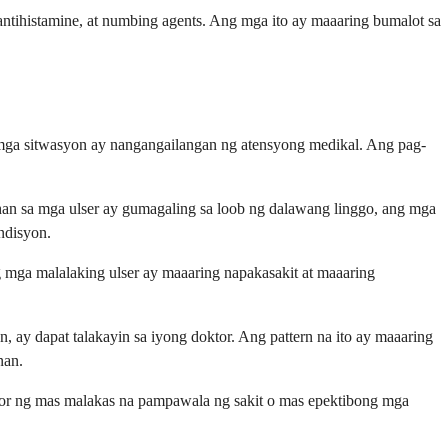
ntihistamine, at numbing agents. Ang mga ito ay maaaring bumalot sa
 mga sitwasyon ay nangangailangan ng atensyong medikal. Ang pag-
mihan sa mga ulser ay gumagaling sa loob ng dalawang linggo, ang mga
ndisyon.
g mga malalaking ulser ay maaaring napakasakit at maaaring
n, ay dapat talakayin sa iyong doktor. Ang pattern na ito ay maaaring
nan.
tor ng mas malakas na pampawala ng sakit o mas epektibong mga