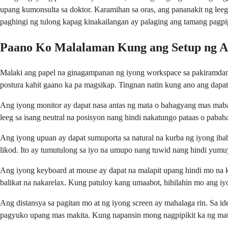
upang kumonsulta sa doktor. Karamihan sa oras, ang pananakit ng lee
paghingi ng tulong kapag kinakailangan ay palaging ang tamang pagpip
Paano Ko Malalaman Kung ang Setup ng Ak
Malaki ang papel na ginagampanan ng iyong workspace sa pakiramdam
postura kahit gaano ka pa magsikap. Tingnan natin kung ano ang dapa
Ang iyong monitor ay dapat nasa antas ng mata o bahagyang mas mababa
leeg sa isang neutral na posisyon nang hindi nakatungo pataas o paba
Ang iyong upuan ay dapat sumuporta sa natural na kurba ng iyong ibab
likod. Ito ay tumutulong sa iyo na umupo nang tuwid nang hindi yumuy
Ang iyong keyboard at mouse ay dapat na malapit upang hindi mo na 
balikat na nakarelax. Kung patuloy kang umaabot, hihilahin mo ang iy
Ang distansya sa pagitan mo at ng iyong screen ay mahalaga rin. Sa i
pagyuko upang mas makita. Kung napansin mong nagpipikit ka ng mata 