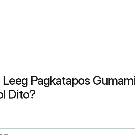
g Leeg Pagkatapos Gumami
l Dito?
sture