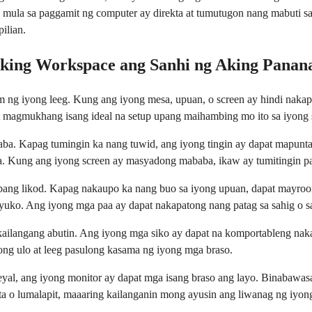
g mula sa paggamit ng computer ay direkta at tumutugon nang mabuti s
ilian.
ing Workspace ang Sanhi ng Aking Panana
 ng iyong leeg. Kung ang iyong mesa, upuan, o screen ay hindi naka
t magmukhang isang ideal na setup upang maihambing mo ito sa iyong s
. Kapag tumingin ka nang tuwid, ang iyong tingin ay dapat mapunta sa
ba. Kung ang iyong screen ay masyadong mababa, ikaw ay tumitingin pa
ang likod. Kapag nakaupo ka nang buo sa iyong upuan, dapat mayroong 
uko. Ang iyong mga paa ay dapat nakapatong nang patag sa sahig o sa 
kailangang abutin. Ang iyong mga siko ay dapat na komportableng na
ong ulo at leeg pasulong kasama ng iyong mga braso.
deyal, ang iyong monitor ay dapat mga isang braso ang layo. Binabawa
o lumalapit, maaaring kailanganin mong ayusin ang liwanag ng iyong s