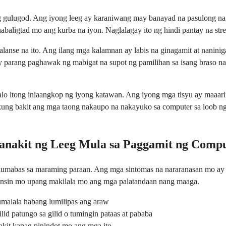
g gulugod. Ang iyong leeg ay karaniwang may banayad na pasulong na
aligtad mo ang kurba na iyon. Naglalagay ito ng hindi pantay na stres
nse na ito. Ang ilang mga kalamnan ay labis na ginagamit at naninig
 ay parang paghawak ng mabigat na supot ng pamilihan sa isang braso n
alo itong iniaangkop ng iyong katawan. Ang iyong mga tisyu ay maaar
 kung bakit ang mga taong nakaupo na nakayuko sa computer sa loob 
anakit ng Leeg Mula sa Paggamit ng Comp
 lumabas sa maraming paraan. Ang mga sintomas na nararanasan mo ay
pansin mo upang makilala mo ang mga palatandaan nang maaga.
lumalala habang lumilipas ang araw
id patungo sa gilid o tumingin pataas at pababa
nakit kapag pinindot mo ang mga ito