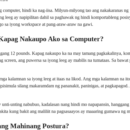
computer, hindi ka nag-iisa. Milyun-milyong tao ang nakakaranas ng 
ng leeg ay napipilitan dahil sa paghawak ng hindi komportableng pos
go sa iyong workspace at pang-araw-araw na gawi.
g Kapag Nakaupo Ako sa Computer?
nggang 12 pounds. Kapag nakaupo ka na may tamang pagkakalinya, komp
screen, ang puwersa sa iyong leeg ay mabilis na tumataas. Sa bawat p
 mga kalamnan sa iyong leeg at itaas na likod. Ang mga kalamnan na i
Nagsisimula silang makaramdam ng pananakit, paninigas, at pagkapagod
ay unti-unting nabubuo, kadalasan nang hindi mo napapansin, hanggang
akita kung bakit ang maliliit na pagsasaayos ay maaaring gumawa ng 
ang Mahinang Postura?