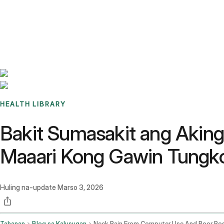
Benchmarks
Stories
FAQ
Sign up / Log in
HEALTH LIBRARY
Bakit Sumasakit ang Akin
Maaari Kong Gawin Tungko
Huling na-update
Marso 3, 2026
Tahanan
Blog sa Kalusugan
Neck Pain From Computer Use And Poor Po