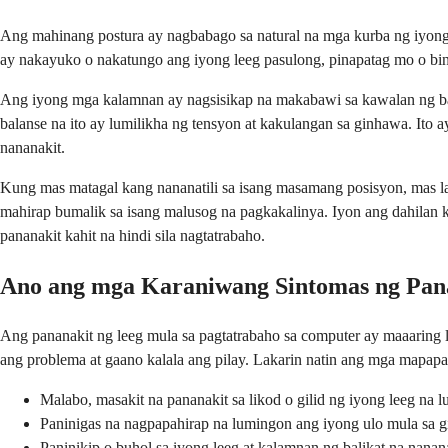
Ang mahinang postura ay nagbabago sa natural na mga kurba ng iyon
ay nakayuko o nakatungo ang iyong leeg pasulong, pinapatag mo o binab
Ang iyong mga kalamnan ay nagsisikap na makabawi sa kawalan ng bala
balanse na ito ay lumilikha ng tensyon at kakulangan sa ginhawa. Ito
nananakit.
Kung mas matagal kang nananatili sa isang masamang posisyon, mas l
mahirap bumalik sa isang malusog na pagkakalinya. Iyon ang dahilan
pananakit kahit na hindi sila nagtatrabaho.
Ano ang mga Karaniwang Sintomas ng Pan
Ang pananakit ng leeg mula sa pagtatrabaho sa computer ay maaaring
ang problema at gaano kalala ang pilay. Lakarin natin ang mga mapa
Malabo, masakit na pananakit sa likod o gilid ng iyong leeg na 
Paninigas na nagpapahirap na lumingon ang iyong ulo mula sa gil
Paninikip o buhol sa iyong leeg at kalamnan ng balikat na nana