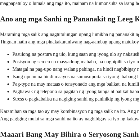
magpapatuloy o lumala ang mga ito, mainam na kumonsulta sa isang he
Ano ang mga Sanhi ng Pananakit ng Leeg
Maraming mga salik ang nagtutulungan upang lumikha ng pananakit n
Tingnan natin ang mga pinakakaraniwang nag-aambag upang matukoy 
Pasulong na postura ng ulo, kung saan ang iyong ulo ay nakausli
Posisyon ng screen na masyadong mababa, na nagpipilit sa iyo n
Matagal na pag-upo nang walang pahinga, na hindi nagbibigay
Isang upuan na hindi maayos na sumusuporta sa iyong ibabang li
Pag-type na may mataas o tensyonado ang mga balikat, na lumil
Paghawak ng telepono sa pagitan ng iyong tainga at balikat haba
Stress o pagkabalisa na nagiging sanhi ng paninikip ng iyong m
Karamihan sa mga tao ay may kombinasyon ng mga salik na ito. Ang m
Ang pagiging mulat sa mga sanhi na ito ay nagbibigay sa iyo ng kak
Maaari Bang May Bihira o Seryosong Sanh