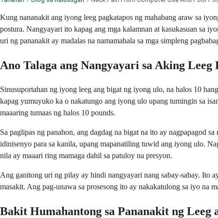
Kung nananakit ang iyong leeg pagkatapos ng mahabang araw sa iyong 
postura. Nangyayari ito kapag ang mga kalamnan at kasukasuan sa iyo
uri ng pananakit ay madalas na namamahala sa mga simpleng pagbaba
Ano Talaga ang Nangyayari sa Aking Lee
Sinusuportahan ng iyong leeg ang bigat ng iyong ulo, na halos 10 ha
kapag yumuyuko ka o nakatungo ang iyong ulo upang tumingin sa isang 
maaaring tumaas ng halos 10 pounds.
Sa paglipas ng panahon, ang dagdag na bigat na ito ay nagpapagod sa
idinisenyo para sa kanila, upang mapanatiling tuwid ang iyong ulo. 
nila ay maaari ring mamaga dahil sa patuloy na presyon.
Ang ganitong uri ng pilay ay hindi nangyayari nang sabay-sabay. Ito 
masakit. Ang pag-unawa sa prosesong ito ay nakakatulong sa iyo na m
Bakit Humahantong sa Pananakit ng Leeg 