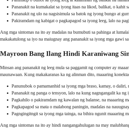
Pananakit na kumakalat sa iyong itaas na likod, balikat, o kahit 
Pananakit ng ulo na nagsisimula sa batok ng iyong bungo at gu
Pakiramdam ng kabigat o pagkapagod sa iyong leeg, lalo na pa
Ang mga sintomas na ito ay madalas na bumubuti sa pahinga at lumala
makakatulong sa iyo na maiugnay ang pananakit sa iyong mga gawi sa
Mayroon Bang Ilang Hindi Karaniwang S
Minsan ang pananakit ng leeg mula sa paggamit ng computer ay maaari
maunawaan. Kung makakaranas ka ng alinman dito, maaaring konektado 
Panunubok o pamamanhid sa iyong mga braso, kamay, o daliri, 
Pananakit ng panga o tensyon, lalo na kung nagngangalit ka ng
Pagkahilo o pakiramdam ng kawalan ng balanse, na maaaring man
Pagkapagod sa mata o malabong paningin, madalas na nauugnay s
Pagngingitngit sa iyong mga tainga, na bihira ngunit maaaring 
Ang mga sintomas na ito ay hindi nangangahulugan na may malubhang