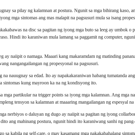
gnay sa pilay ng kalamnan at postura. Ngunit sa mga bihirang kaso, 
yong mga sintomas ang mas malapit na pagsusuri mula sa isang propes
akakabawas na disc sa pagitan ng iyong mga buto sa leeg ay umbok o p
raso. Hindi ito karaniwan mula lamang sa paggamit ng computer, ngun
 leeg ay naiipit o namaga. Maaari kang makaramdam ng matinding pana
iwang nangangailangan ng propesyonal na pagsusuri.
eeg na nauugnay sa edad. Ito ay napakakaraniwan habang tumatanda ang 
a sintomas kung mayroon ka na ng kondisyong ito.
a mga partikular na trigger points sa iyong mga kalamnan. Ang mga na
impleng tensyon sa kalamnan at maaaring mangailangan ng espesyal na
a nerbiyos o daluyan ng dugo ay naiipit sa pagitan ng iyong collarbon
to ang mahinang postura, ngunit hindi ito karaniwang sanhi ng pang-
nggo sa kabila ng self-care, o may kasamang mga nakakabahalang sinto