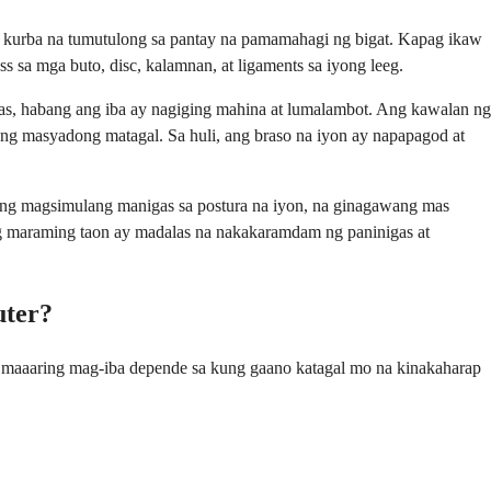
 kurba na tumutulong sa pantay na pamamahagi ng bigat. Kapag ikaw
s sa mga buto, disc, kalamnan, at ligaments sa iyong leeg.
as, habang ang iba ay nagiging mahina at lumalambot. Ang kawalan ng
ang masyadong matagal. Sa huli, ang braso na iyon ay napapagod at
ing magsimulang manigas sa postura na iyon, na ginagawang mas
ng maraming taon ay madalas na nakakaramdam ng paninigas at
uter?
 maaaring mag-iba depende sa kung gaano katagal mo na kinakaharap