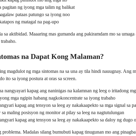
sa pagitan ng iyong mga talim ng balikat
magalaw pataas patungo sa iyong noo
gkatapos ng matagal na pag-upo
la sa aktibidad. Maaaring mas gumanda ang pakiramdam mo sa umaga at 
 trabaho.
intomas na Dapat Kong Malaman?
ng magdulot ng mga sintomas na sa una ay tila hindi nauugnay. Ang m
ito sa iyong postura at oras sa screen.
na nangyayari kapag ang naninigas na kalamnan ng leeg o iritadong m
 iyong mga ngipin habang nagkokoncentrate sa iyong trabaho
gyari kapag ang tensyon sa leeg ay nakakaapekto sa mga signal sa pa
a maling posisyon ng monitor at pilay sa leeg na nagtutulungan
mangyari kapag ang tensyon sa leeg ay nakakaapekto sa daloy ng dugo 
 problema. Madalas silang bumubuti kapag tinugunan mo ang pinagba