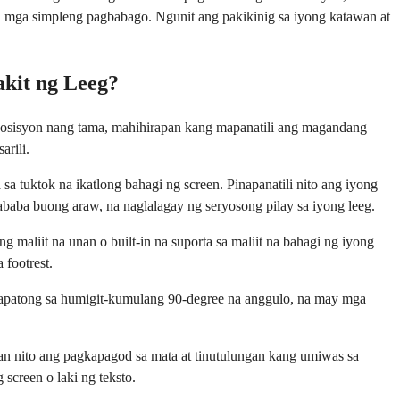
a mga simpleng pagbabago. Ngunit ang pakikinig sa iyong katawan at
kit ng Leeg?
posisyon nang tama, mahihirapan kang mapanatili ang magandang
arili.
 tuktok na ikatlong bahagi ng screen. Pinapanatili nito ang iyong
baba buong araw, na naglalagay ng seryosong pilay sa iyong leeg.
maliit na unan o built-in na suporta sa maliit na bahagi ng iyong
footrest.
kapatong sa humigit-kumulang 90-degree na anggulo, na may mga
san nito ang pagkapagod sa mata at tinutulungan kang umiwas sa
creen o laki ng teksto.