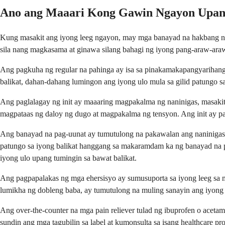
Ano ang Maaari Kong Gawin Ngayon Upang
Kung masakit ang iyong leeg ngayon, may mga banayad na hakbang n
sila nang magkasama at ginawa silang bahagi ng iyong pang-araw-ara
Ang pagkuha ng regular na pahinga ay isa sa pinakamakapangyarihang
balikat, dahan-dahang lumingon ang iyong ulo mula sa gilid patungo sa
Ang paglalagay ng init ay maaaring magpakalma ng naninigas, masakit
magpataas ng daloy ng dugo at magpakalma ng tensyon. Ang init ay par
Ang banayad na pag-uunat ay tumutulong na pakawalan ang naninigas 
patungo sa iyong balikat hanggang sa makaramdam ka ng banayad na p
iyong ulo upang tumingin sa bawat balikat.
Ang pagpapalakas ng mga ehersisyo ay sumusuporta sa iyong leeg sa 
lumikha ng dobleng baba, ay tumutulong na muling sanayin ang iyong 
Ang over-the-counter na mga pain reliever tulad ng ibuprofen o ace
sundin ang mga tagubilin sa label at kumonsulta sa isang healthcare pr