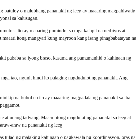
ang patuloy o malubhang pananakit ng leeg ay maaaring magpahiwatig
yonal sa kalusugan.
umutok. Ito ay maaaring pumindot sa mga kalapit na nerbiyos at
it maaari itong mangyari kung mayroon kang isang pinagbabatayan na
nakit pababa sa iyong braso, kasama ang pamamanhid o kahinaan ng
mga tao, ngunit hindi ito palaging nagdudulot ng pananakit. Ang
ninikip na buhol na ito ay maaaring magpadala ng pananakit sa iba
 paggamot.
e at unang tadyang. Maaari itong magdulot ng pananakit sa leeg at
araw-araw na pananakit ng leeg.
mas tulad ng malaking kahinaan o pagkawala ng koordinasyon, oras na