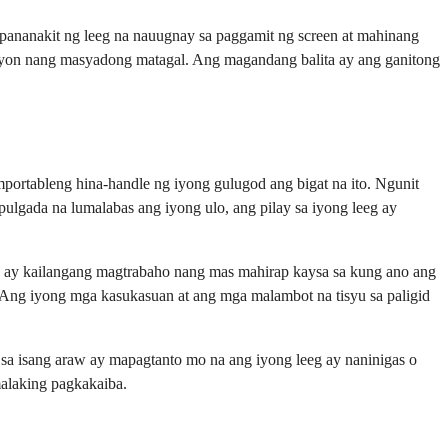
pananakit ng leeg na nauugnay sa paggamit ng screen at mahinang
isyon nang masyadong matagal. Ang magandang balita ay ang ganitong
ortableng hina-handle ng iyong gulugod ang bigat na ito. Ngunit
ulgada na lumalabas ang iyong ulo, ang pilay sa iyong leeg ay
to ay kailangang magtrabaho nang mas mahirap kaysa sa kung ano ang
. Ang iyong mga kasukasuan at ang mga malambot na tisyu sa paligid
 sa isang araw ay mapagtanto mo na ang iyong leeg ay naninigas o
malaking pagkakaiba.