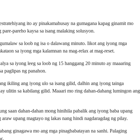
stratehiyang ito ay pinakamahusay na gumagana kapag ginamit mo
pare-pareho kaysa sa isang malaking solusyon.
gumalaw sa loob ng isa o dalawang minuto. Iikot ang iyong mga
kakataon sa iyong mga kalamnan na mag-relax at mag-reset.
alya sa iyong leeg sa loob ng 15 hanggang 20 minuto ay maaaring
sa paglipas ng panahon.
kiling ang iyong ulo sa isang gilid, dalhin ang iyong tainga
 ulitin sa kabilang gilid. Maaari mo ring dahan-dahang lumingon ang
ung saan dahan-dahan mong hinihila pabalik ang iyong baba upang
g araw upang magtayo ng lakas nang hindi nagdaragdag ng pilay.
habang ginagawa mo ang mga pinagbabatayan na sanhi. Palaging
w.