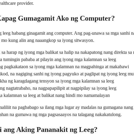
althcare provider.
 Kapag Gumagamit Ako ng Computer?
g leeg habang ginagamit ang computer. Ang pag-unawa sa mga sanhi n
mo kung alin ang naaangkop sa iyong sitwasyon.
 sa harap ng iyong mga balikat sa halip na nakapatong nang direkta sa 
a tumingin pababa at pilayin ang iyong mga kalamnan sa leeg
 ng pagkakataon sa iyong mga kalamnan na magpahinga at makabawi
kod, na nagiging sanhi ng iyong pagyuko at paglipat ng iyong leeg mu
ikha ng karagdagang tensyon sa iyong mga kalamnan sa leeg
ng nagtatrabaho, na nagpapapilipit at nagpipilay sa iyong leeg
ga kalamnan sa leeg at balikat nang hindi mo namamalayan
aliliit na pagbabago sa ilang mga lugar ay madalas na gumagana nang
ayahan na gumawa ng mga pagsasaayos na talagang nakakatulong.
i ang Aking Pananakit ng Leeg?