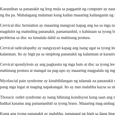
Karamihan sa pananakit ng leeg mula sa paggamit ng computer ay nauu
ng iba pa. Mahalagang malaman kung kailan maaaring kailanganin ng i
Cervical disc herniation ay maaaring mangyari kapag ang isa sa mga n
magdulot ng matinding pananakit, pamamanhid, o kahinaan sa iyong b
problema sa disc na lumalala dahil sa mahinang postura.
Cervical radiculopathy ay nangyayari kapag ang isang ugat sa iyong
kalamnan. Ito ay higit pa sa simpleng pananakit ng kalamnan at karan
Cervical spondylosis ay ang pagkasira ng mga buto at disc sa iyong l
mahinang postura at matagal na pag-upo ay maaaring magpalala ng mg
Myofascial pain syndrome ay kinabibilangan ng talamak na pananakit s
pang mga lugar at maging napakatagal. Ito ay mas malubha kaysa sa s
Thoracic outlet syndrome ay isang bihirang kondisyon kung saan ang mg
balikat kasama ang pamamanhid sa iyong braso. Maaaring mag-ambag di
Kung ang iyong pananakit ay malubha, tumatagal ng higit sa ilang li