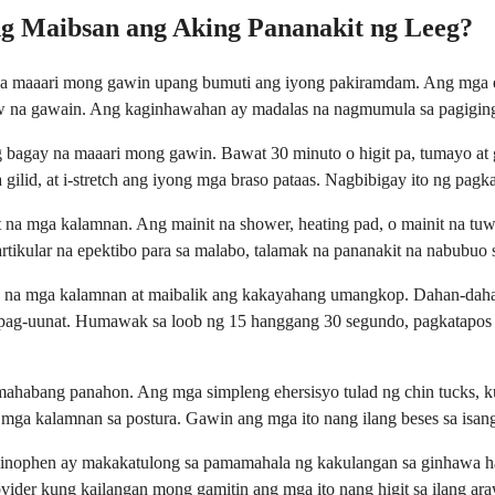
 Maibsan ang Aking Pananakit ng Leeg?
a maaari mong gawin upang bumuti ang iyong pakiramdam. Ang mga e
w na gawain. Ang kaginhawahan ay madalas na nagmumula sa pagiging 
 bagay na maaari mong gawin. Bawat 30 minuto o higit pa, tumayo at 
 gilid, at i-stretch ang iyong mga braso pataas. Nagbibigay ito ng pag
 na mga kalamnan. Ang mainit na shower, heating pad, o mainit na tuw
tikular na epektibo para sa malabo, talamak na pananakit na nabubuo 
na mga kalamnan at maibalik ang kakayahang umangkop. Dahan-dahang i
ag-uunat. Humawak sa loob ng 15 hanggang 30 segundo, pagkatapos ay
mahabang panahon. Ang mga simpleng ehersisyo tulad ng chin tucks, k
mga kalamnan sa postura. Gawin ang mga ito nang ilang beses sa isan
taminophen ay makakatulong sa pamamahala ng kakulangan sa ginhawa 
ovider kung kailangan mong gamitin ang mga ito nang higit sa ilang ara