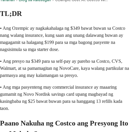
TL;DR
• Ang Ozempic ay nagkakahalaga ng $349 bawat buwan sa Costco
nang walang insurance, kung saan ang unang dalawang buwan ay
magagamit sa halagang $199 para sa mga bagong pasyente na
nagsisimula sa mga starter dose.
• Ang presyo na $349 para sa self-pay ay pareho sa Costco, CVS,
Walmart, at sa pamamagitan ng NovoCare, kaya walang partikular na
parmasya ang may kalamangan sa presyo.
• Ang mga pasyenteng may commercial insurance ay maaaring
gumamit ng Novo Nordisk savings card upang magbayad ng
kasingbaba ng $25 bawat buwan para sa hanggang 13 refills kada
taon.
Paano Nakuha ng Costco ang Presyong Ito