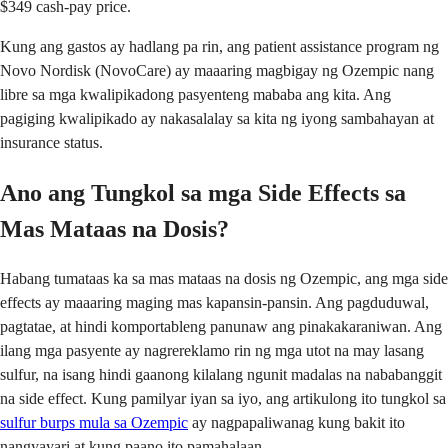
$349 cash-pay price.
Kung ang gastos ay hadlang pa rin, ang patient assistance program ng
Novo Nordisk (NovoCare) ay maaaring magbigay ng Ozempic nang
libre sa mga kwalipikadong pasyenteng mababa ang kita. Ang
pagiging kwalipikado ay nakasalalay sa kita ng iyong sambahayan at
insurance status.
Ano ang Tungkol sa mga Side Effects sa
Mas Mataas na Dosis?
Habang tumataas ka sa mas mataas na dosis ng Ozempic, ang mga side
effects ay maaaring maging mas kapansin-pansin. Ang pagduduwal,
pagtatae, at hindi komportableng panunaw ang pinakakaraniwan. Ang
ilang mga pasyente ay nagrereklamo rin ng mga utot na may lasang
sulfur, na isang hindi gaanong kilalang ngunit madalas na nababanggit
na side effect. Kung pamilyar iyan sa iyo, ang artikulong ito tungkol sa
sulfur burps mula sa Ozempic
ay nagpapaliwanag kung bakit ito
nangyayari at kung paano ito pamahalaan.