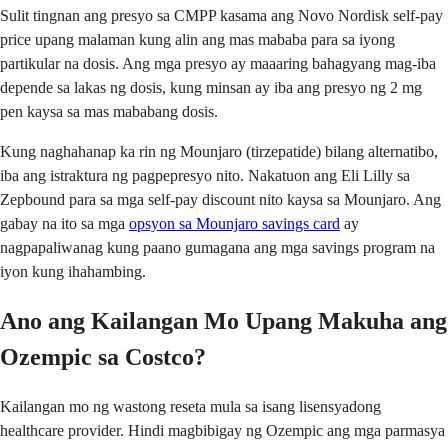
Sulit tingnan ang presyo sa CMPP kasama ang Novo Nordisk self-pay
price upang malaman kung alin ang mas mababa para sa iyong
partikular na dosis. Ang mga presyo ay maaaring bahagyang mag-iba
depende sa lakas ng dosis, kung minsan ay iba ang presyo ng 2 mg
pen kaysa sa mas mababang dosis.
Kung naghahanap ka rin ng Mounjaro (tirzepatide) bilang alternatibo,
iba ang istraktura ng pagpepresyo nito. Nakatuon ang Eli Lilly sa
Zepbound para sa mga self-pay discount nito kaysa sa Mounjaro. Ang
gabay na ito sa mga
opsyon sa Mounjaro savings card
ay
nagpapaliwanag kung paano gumagana ang mga savings program na
iyon kung ihahambing.
Ano ang Kailangan Mo Upang Makuha ang
Ozempic sa Costco?
Kailangan mo ng wastong reseta mula sa isang lisensyadong
healthcare provider. Hindi magbibigay ng Ozempic ang mga parmasya