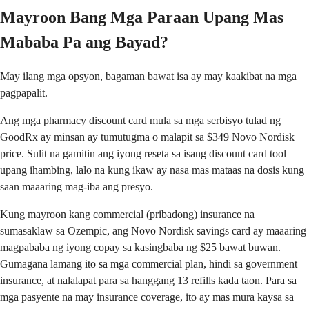
Mayroon Bang Mga Paraan Upang Mas
Mababa Pa ang Bayad?
May ilang mga opsyon, bagaman bawat isa ay may kaakibat na mga
pagpapalit.
Ang mga pharmacy discount card mula sa mga serbisyo tulad ng
GoodRx ay minsan ay tumutugma o malapit sa $349 Novo Nordisk
price. Sulit na gamitin ang iyong reseta sa isang discount card tool
upang ihambing, lalo na kung ikaw ay nasa mas mataas na dosis kung
saan maaaring mag-iba ang presyo.
Kung mayroon kang commercial (pribadong) insurance na
sumasaklaw sa Ozempic, ang Novo Nordisk savings card ay maaaring
magpababa ng iyong copay sa kasingbaba ng $25 bawat buwan.
Gumagana lamang ito sa mga commercial plan, hindi sa government
insurance, at nalalapat para sa hanggang 13 refills kada taon. Para sa
mga pasyente na may insurance coverage, ito ay mas mura kaysa sa