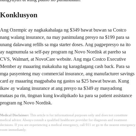
Konklusyon
Ang Ozempic ay nagkakahalaga ng $349 bawat buwan sa Costco
nang walang insurance, na may panimulang presyo na $199 para sa
unang dalawang refills sa mga starter doses. Ang pagpepresyo na ito
ay nagmumula sa self-pay program ng Novo Nordisk at pareho sa
CVS, Walmart, at NovoCare website. Ang mga Costco Executive
Member ay maaaring makakuha ng karagdagang cash back. Para sa
mga pasyenteng may commercial insurance, ang manufacturer savings
card ay maaaring magpababa ng gastos sa $25 bawat buwan. Kung
ikaw ay walang insurance at ang presyo na $349 ay masyadong
mataas pa rin, tingnan kung kwalipikado ka para sa patient assistance
program ng Novo Nordisk.
Medical Disclaimer:
This article is for informational purposes only and does not constitute
medical advice. Always consult a qualified healthcare provider for diagnosis and treatment
decisions. If you are experiencing a medical emergency, call 911 or go to the nearest emergency
room immediately.