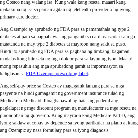
ng Costco nang walang isa. Kung wala kang reseta, maaari kang
makakuha ng isa sa pamamagitan ng telehealth provider o ng iyong
primary care doctor.
Ang Ozempic ay aprubado ng FDA para sa pamamahala ng type 2
diabetes at para sa pagbabawas ng panganib sa cardiovascular sa mga
matatanda na may type 2 diabetes at mayroon nang sakit sa puso.
Hindi ito aprubado ng FDA para sa pagbaba ng timbang, bagaman
madalas itong inireseta ng mga doktor para sa layuning iyon. Maaari
mong repasuhin ang mga aprubadong gamit at impormasyon sa
kaligtasan sa
FDA Ozempic prescribing label
.
Ang self-pay price sa Costco ay magagamit lamang para sa mga
pasyente na hindi gumagamit ng government insurance tulad ng
Medicare o Medicaid. Pinagbabawal ng batas ng pederal ang
paglalapat ng mga discount program ng manufacturer sa mga reseta na
pinondohan ng gobyerno. Kung mayroon kang Medicare Part D, ang
iyong saklaw at copay ay depende sa iyong partikular na plano at kung
ang Ozempic ay nasa formulary para sa iyong diagnosis.