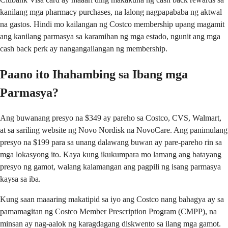
kanilang mga pharmacy purchases, na lalong nagpapababa ng aktwal
na gastos. Hindi mo kailangan ng Costco membership upang magamit
ang kanilang parmasya sa karamihan ng mga estado, ngunit ang mga
cash back perk ay nangangailangan ng membership.
Paano ito Ihahambing sa Ibang mga
Parmasya?
Ang buwanang presyo na $349 ay pareho sa Costco, CVS, Walmart,
at sa sariling website ng Novo Nordisk na NovoCare. Ang panimulang
presyo na $199 para sa unang dalawang buwan ay pare-pareho rin sa
mga lokasyong ito. Kaya kung ikukumpara mo lamang ang batayang
presyo ng gamot, walang kalamangan ang pagpili ng isang parmasya
kaysa sa iba.
Kung saan maaaring makatipid sa iyo ang Costco nang bahagya ay sa
pamamagitan ng Costco Member Prescription Program (CMPP), na
minsan ay nag-aalok ng karagdagang diskwento sa ilang mga gamot.