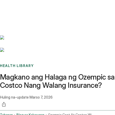
Benchmarks
Stories
FAQ
Sign up / Log in
HEALTH LIBRARY
Magkano ang Halaga ng Ozempic sa
Costco Nang Walang Insurance?
Huling na-update
Marso 7, 2026
Tahanan
Blog sa Kalusugan
Ozempic Cost At Costco Without Insurance