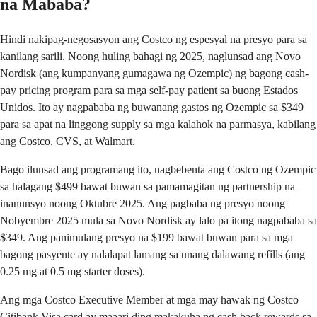
na Mababa?
Hindi nakipag-negosasyon ang Costco ng espesyal na presyo para sa
kanilang sarili. Noong huling bahagi ng 2025, naglunsad ang Novo
Nordisk (ang kumpanyang gumagawa ng Ozempic) ng bagong cash-
pay pricing program para sa mga self-pay patient sa buong Estados
Unidos. Ito ay nagpababa ng buwanang gastos ng Ozempic sa $349
para sa apat na linggong supply sa mga kalahok na parmasya, kabilang
ang Costco, CVS, at Walmart.
Bago ilunsad ang programang ito, nagbebenta ang Costco ng Ozempic
sa halagang $499 bawat buwan sa pamamagitan ng partnership na
inanunsyo noong Oktubre 2025. Ang pagbaba ng presyo noong
Nobyembre 2025 mula sa Novo Nordisk ay lalo pa itong nagpababa sa
$349. Ang panimulang presyo na $199 bawat buwan para sa mga
bagong pasyente ay nalalapat lamang sa unang dalawang refills (ang
0.25 mg at 0.5 mg starter doses).
Ang mga Costco Executive Member at mga may hawak ng Costco
Citibank Visa card ay maaari ding makakuha ng cash back rewards sa