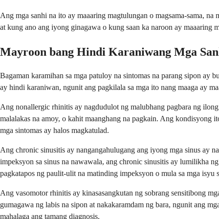
Ang mga sanhi na ito ay maaaring magtulungan o magsama-sama, na mi
at kung ano ang iyong ginagawa o kung saan ka naroon ay maaaring m
Mayroon bang Hindi Karaniwang Mga San
Bagaman karamihan sa mga patuloy na sintomas na parang sipon ay buma
ay hindi karaniwan, ngunit ang pagkilala sa mga ito nang maaga ay 
Ang nonallergic rhinitis ay nagdudulot ng malubhang pagbara ng ilong
malalakas na amoy, o kahit maanghang na pagkain. Ang kondisyong it
mga sintomas ay halos magkatulad.
Ang chronic sinusitis ay nangangahulugang ang iyong mga sinus ay na
impeksyon sa sinus na nawawala, ang chronic sinusitis ay lumilikha 
pagkatapos ng paulit-ulit na matinding impeksyon o mula sa mga isyu s
Ang vasomotor rhinitis ay kinasasangkutan ng sobrang sensitibong mga
gumagawa ng labis na sipon at nakakaramdam ng bara, ngunit ang mga
mahalaga ang tamang diagnosis.