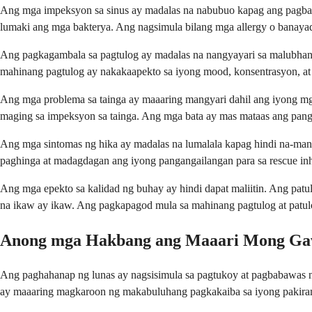
Ang mga impeksyon sa sinus ay madalas na nabubuo kapag ang pagbara
lumaki ang mga bakterya. Ang nagsimula bilang mga allergy o banayad
Ang pagkagambala sa pagtulog ay madalas na nangyayari sa malubhang
mahinang pagtulog ay nakakaapekto sa iyong mood, konsentrasyon, a
Ang mga problema sa tainga ay maaaring mangyari dahil ang iyong mga 
maging sa impeksyon sa tainga. Ang mga bata ay mas mataas ang pang
Ang mga sintomas ng hika ay madalas na lumalala kapag hindi na-man
paghinga at madagdagan ang iyong pangangailangan para sa rescue inh
Ang mga epekto sa kalidad ng buhay ay hindi dapat maliitin. Ang pat
na ikaw ay ikaw. Ang pagkapagod mula sa mahinang pagtulog at patul
Anong mga Hakbang ang Maaari Mong Ga
Ang paghahanap ng lunas ay nagsisimula sa pagtukoy at pagbabawas ng 
ay maaaring magkaroon ng makabuluhang pagkakaiba sa iyong pakir