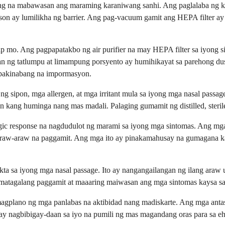
ong na mabawasan ang maraming karaniwang sanhi. Ang paglalaba ng ku
on ay lumilikha ng barrier. Ang pag-vacuum gamit ang HEPA filter ay na
ip mo. Ang pagpapatakbo ng air purifier na may HEPA filter sa iyong 
tan ng tatlumpu at limampung porsyento ay humihikayat sa parehong du
i-pakinabang na impormasyon.
 ng sipon, mga allergen, at mga irritant mula sa iyong mga nasal passa
kang huminga nang mas madali. Palaging gumamit ng distilled, sterile,
ergic response na nagdudulot ng marami sa iyong mga sintomas. Ang m
araw-araw na paggamit. Ang mga ito ay pinakamahusay na gumagana kap
kta sa iyong mga nasal passage. Ito ay nangangailangan ng ilang ara
ngmatagalang paggamit at maaaring maiwasan ang mga sintomas kaysa 
agplano ng mga panlabas na aktibidad nang madiskarte. Ang mga anta
 ay nagbibigay-daan sa iyo na pumili ng mas magandang oras para sa e