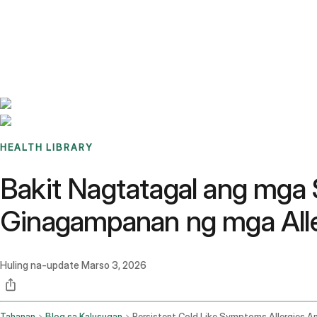
Benchmarks
Stories
FAQ
Sign up / Log in
HEALTH LIBRARY
Bakit Nagtatagal ang mga 
Ginagampanan ng mga All
Huling na-update
Marso 3, 2026
Tahanan
Blog sa Kalusugan