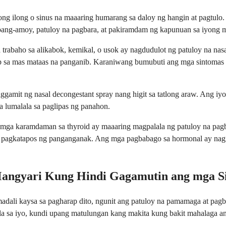
iyong ilong o sinus na maaaring humarang sa daloy ng hangin at pagt
ang-amoy, patuloy na pagbara, at pakiramdam ng kapunuan sa iyong 
sa trabaho sa alikabok, kemikal, o usok ay nagdudulot ng patuloy na
 sa mas mataas na panganib. Karaniwang bumubuti ang mga sintomas 
ggamit ng nasal decongestant spray nang higit sa tatlong araw. Ang iy
na lumalala sa paglipas ng panahon.
mga karamdaman sa thyroid ay maaaring magpalala ng patuloy na pagba
 pagkatapos ng panganganak. Ang mga pagbabago sa hormonal ay nagi
angyari Kung Hindi Gagamutin ang mga S
madali kaysa sa pagharap dito, ngunit ang patuloy na pamamaga at p
la sa iyo, kundi upang matulungan kang makita kung bakit mahalaga a