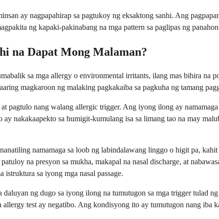
nsan ay nagpapahirap sa pagtukoy ng eksaktong sanhi. Ang pagpapanat
agpakita ng kapaki-pakinabang na mga pattern sa paglipas ng panahon
hi na Dapat Mong Malaman?
balik sa mga allergy o environmental irritants, ilang mas bihira na p
maaaring magkaroon ng malaking pagkakaiba sa pagkuha ng tamang pag
 at pagtulo nang walang allergic trigger. Ang iyong ilong ay namamag
o ay nakakaapekto sa humigit-kumulang isa sa limang tao na may mal
nanatiling namamaga sa loob ng labindalawang linggo o higit pa, kahi
ng patuloy na presyon sa mukha, makapal na nasal discharge, at nabaw
a istruktura sa iyong mga nasal passage.
 daluyan ng dugo sa iyong ilong na tumutugon sa mga trigger tulad ng 
 allergy test ay negatibo. Ang kondisyong ito ay tumutugon nang iba