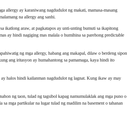
 mga allergy ay karaniwang nagdudulot ng makati, mamasa-masang
alamang na allergy ang sanhi.
ikatlong araw, at pagkatapos ay unti-unting bumuti sa ikapitong
mas ay hindi nagiging mas malala o humihina sa parehong predictable
pahiwatig ng mga allergy, habang ang makapal, dilaw o berdeng sipon
 kung ang iritasyon ay humahantong sa pamamaga, kaya hindi ito
y ay halos hindi kailanman nagdudulot ng lagnat. Kung ikaw ay may
nahon ng taon, tulad ng tagsibol kapag namumulaklak ang mga puno o
sa mga partikular na lugar tulad ng madilim na basement o tahanan