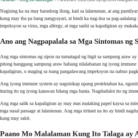
Nagising ka na may baradong ilong, kati sa lalamunan, at ang pamilya
kung may iba pa bang nangyayari, at hindi ka nag-iisa sa pag-aalalan
impeksyon sa virus, mga allergy, at mga sanhi sa kapaligiran ay makak
Ano ang Nagpapalala sa Mga Sintomas ng 
Ang mga sintomas ng sipon na tumatagal ng higit sa sampung araw ay 
pitong hanggang sampung araw habang nilalabanan ng iyong immune sy
kapaligiran, o maging sa isang pangalawang impeksyon na nabuo pagk
Ang iyong immune system ay nagsisikap upang protektahan ka, ngunit 
ituring ito ng iyong katawan bilang mga banta. Nagdudulot ito ng imm
Ang mga salik sa kapaligiran ay may mas malaking papel kaysa sa ini
mga nasal passage at lalamunan. Ang mga irritant na ito ay hindi na
kang may sakit.
Paano Mo Malalaman Kung Ito Talaga ay A