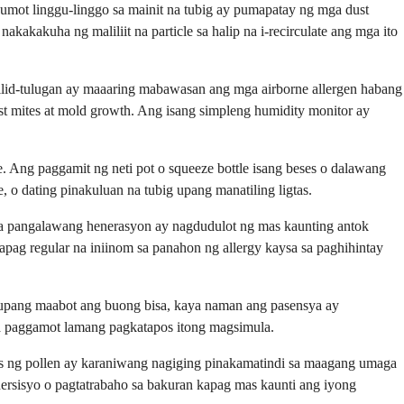
mot linggu-linggo sa mainit na tubig ay pumapatay ng mga dust
kakakuha ng maliliit na particle sa halip na i-recirculate ang mga ito
silid-tulugan ay maaaring mabawasan ang mga airborne allergen habang
st mites at mold growth. Ang isang simpleng humidity monitor ay
ge. Ang paggamit ng neti pot o squeeze bottle isang beses o dalawang
 o dating pinakuluan na tubig upang manatiling ligtas.
ga pangalawang henerasyon ay nagdudulot ng mas kaunting antok
ag regular na iniinom sa panahon ng allergy kaysa sa paghihintay
w upang maabot ang buong bisa, kaya naman ang pasensya ay
sa paggamot lamang pagkatapos itong magsimula.
s ng pollen ay karaniwang nagiging pinakamatindi sa maagang umaga
hersisyo o pagtatrabaho sa bakuran kapag mas kaunti ang iyong