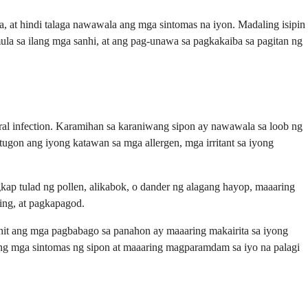
, at hindi talaga nawawala ang mga sintomas na iyon. Madaling isipin
ula sa ilang mga sanhi, at ang pag-unawa sa pagkakaiba sa pagitan ng
ral infection. Karamihan sa karaniwang sipon ay nawawala sa loob ng
gon ang iyong katawan sa mga allergen, mga irritant sa iyong
kap tulad ng pollen, alikabok, o dander ng alagang hayop, maaaring
ing, at pagkapagod.
ahit ang mga pagbabago sa panahon ay maaaring makairita sa iyong
 ang mga sintomas ng sipon at maaaring magparamdam sa iyo na palagi