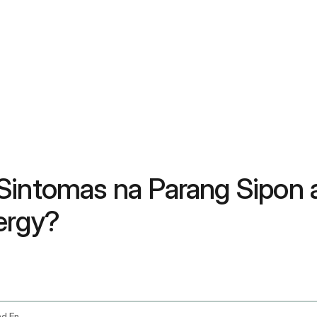
Sintomas na Parang Sipon 
ergy?
Persistent Cold Like Symptoms Allergies And Environmental Triggers