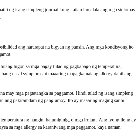
ili ng isang simpleng journal kung kailan lumalala ang mga sintomas
.
osibilidad ang nararapat na bigyan ng pansin. Ang mga kondisyong ito
gamot.
a bilang tugon sa mga bagay tulad ng pagbabago ng temperatura,
ubhang nasal symptoms at maaaring mapagkamalang allergy dahil ang
t na may mga pagtatangka sa paggamot. Hindi tulad ng isang simpleng
asan ang pakiramdam ng pang-amoy. Ito ay maaaring maging sanhi
temperatura ng hangin, halumigmig, o mga irritant. Ang iyong ilong ay
 kaysa sa mga allergy sa karaniwang mga paggamot, kaya naman