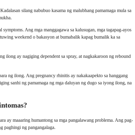
ulo. Kadalasan silang nabubuo kasama ng malubhang pamamaga mula sa
mukha.
 nasal symptoms. Ang mga manggagawa sa kalusugan, mga tagapag-ayos
tuwing weekend o bakasyon at bumabalik kapag bumalik ka sa
ong ilong ay nagiging dependent sa spray, at nagkakaroon ng rebound
ra ng ilong. Ang pregnancy rhinitis ay nakakaapekto sa hanggang
ging sanhi ng pamamaga ng mga daluyan ng dugo sa iyong ilong, na
intomas?
agbara ay maaaring humantong sa mga pangalawang problema. Ang pag-
ng paghingi ng pangangalaga.