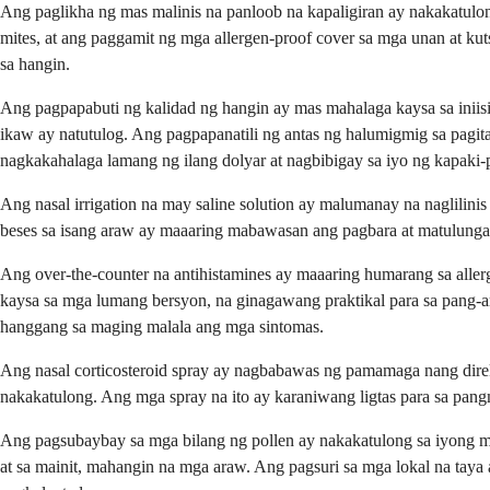
Ang paglikha ng mas malinis na panloob na kapaligiran ay nakakatul
mites, at ang paggamit ng mga allergen-proof cover sa mga unan at kuts
sa hangin.
Ang pagpapabuti ng kalidad ng hangin ay mas mahalaga kaysa sa iniis
ikaw ay natutulog. Ang pagpapanatili ng antas ng halumigmig sa pagi
nagkakahalaga lamang ng ilang dolyar at nagbibigay sa iyo ng kapak
Ang nasal irrigation na may saline solution ay malumanay na naglilinis
beses sa isang araw ay maaaring mabawasan ang pagbara at matulungan 
Ang over-the-counter na antihistamines ay maaaring humarang sa all
kaysa sa mga lumang bersyon, na ginagawang praktikal para sa pang-
hanggang sa maging malala ang mga sintomas.
Ang nasal corticosteroid spray ay nagbabawas ng pamamaga nang dire
nakakatulong. Ang mga spray na ito ay karaniwang ligtas para sa pa
Ang pagsubaybay sa mga bilang ng pollen ay nakakatulong sa iyong m
at sa mainit, mahangin na mga araw. Ang pagsuri sa mga lokal na taya