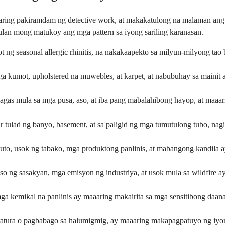
ring pakiramdam ng detective work, at makakatulong na malaman ang 
lan mong matukoy ang mga pattern sa iyong sariling karanasan.
g seasonal allergic rhinitis, na nakakaapekto sa milyun-milyong tao 
ga kumot, upholstered na muwebles, at karpet, at nabubuhay sa mainit
alagas mula sa mga pusa, aso, at iba pang mabalahibong hayop, at maaar
lad ng banyo, basement, at sa paligid ng mga tumutulong tubo, nagigi
uto, usok ng tabako, mga produktong panlinis, at mabangong kandila 
so ng sasakyan, mga emisyon ng industriya, at usok mula sa wildfire 
ga kemikal na panlinis ay maaaring makairita sa mga sensitibong daan
tura o pagbabago sa halumigmig, ay maaaring makapagpatuyo ng iyong