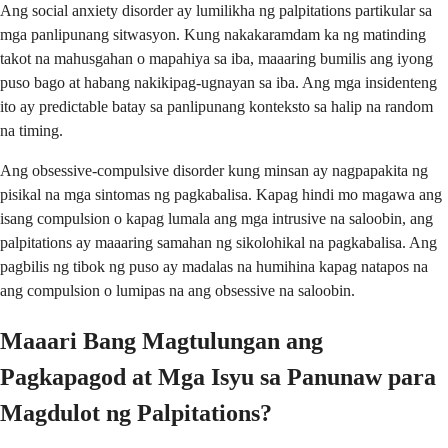
Ang social anxiety disorder ay lumilikha ng palpitations partikular sa
mga panlipunang sitwasyon. Kung nakakaramdam ka ng matinding
takot na mahusgahan o mapahiya sa iba, maaaring bumilis ang iyong
puso bago at habang nakikipag-ugnayan sa iba. Ang mga insidenteng
ito ay predictable batay sa panlipunang konteksto sa halip na random
na timing.
Ang obsessive-compulsive disorder kung minsan ay nagpapakita ng
pisikal na mga sintomas ng pagkabalisa. Kapag hindi mo magawa ang
isang compulsion o kapag lumala ang mga intrusive na saloobin, ang
palpitations ay maaaring samahan ng sikolohikal na pagkabalisa. Ang
pagbilis ng tibok ng puso ay madalas na humihina kapag natapos na
ang compulsion o lumipas na ang obsessive na saloobin.
Maaari Bang Magtulungan ang
Pagkapagod at Mga Isyu sa Panunaw para
Magdulot ng Palpitations?