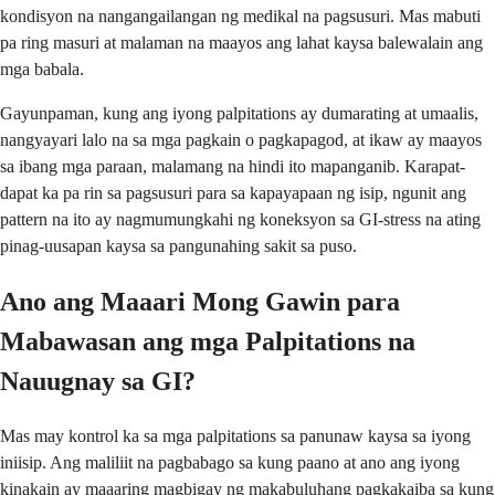
kondisyon na nangangailangan ng medikal na pagsusuri. Mas mabuti
pa ring masuri at malaman na maayos ang lahat kaysa balewalain ang
mga babala.
Gayunpaman, kung ang iyong palpitations ay dumarating at umaalis,
nangyayari lalo na sa mga pagkain o pagkapagod, at ikaw ay maayos
sa ibang mga paraan, malamang na hindi ito mapanganib. Karapat-
dapat ka pa rin sa pagsusuri para sa kapayapaan ng isip, ngunit ang
pattern na ito ay nagmumungkahi ng koneksyon sa GI-stress na ating
pinag-uusapan kaysa sa pangunahing sakit sa puso.
Ano ang Maaari Mong Gawin para
Mabawasan ang mga Palpitations na
Nauugnay sa GI?
Mas may kontrol ka sa mga palpitations sa panunaw kaysa sa iyong
iniisip. Ang maliliit na pagbabago sa kung paano at ano ang iyong
kinakain ay maaaring magbigay ng makabuluhang pagkakaiba sa kung