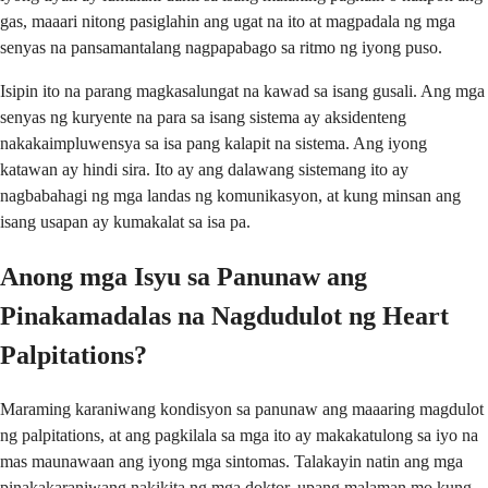
gas, maaari nitong pasiglahin ang ugat na ito at magpadala ng mga
senyas na pansamantalang nagpapabago sa ritmo ng iyong puso.
Isipin ito na parang magkasalungat na kawad sa isang gusali. Ang mga
senyas ng kuryente na para sa isang sistema ay aksidenteng
nakakaimpluwensya sa isa pang kalapit na sistema. Ang iyong
katawan ay hindi sira. Ito ay ang dalawang sistemang ito ay
nagbabahagi ng mga landas ng komunikasyon, at kung minsan ang
isang usapan ay kumakalat sa isa pa.
Anong mga Isyu sa Panunaw ang
Pinakamadalas na Nagdudulot ng Heart
Palpitations?
Maraming karaniwang kondisyon sa panunaw ang maaaring magdulot
ng palpitations, at ang pagkilala sa mga ito ay makakatulong sa iyo na
mas maunawaan ang iyong mga sintomas. Talakayin natin ang mga
pinakakaraniwang nakikita ng mga doktor, upang malaman mo kung