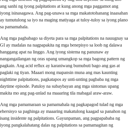
ang sanhi ng iyong palpitations at kung anong mga paggamot ang
iyong isinasagawa. Ang pag-unawa sa mga makatotohanang inaasahan
ay tumutulong sa iyo na maging matiyaga at tuloy-tuloy sa iyong plano
sa pamamahala.
Ang mga pagbabago sa diyeta para sa mga palpitations na nauugnay sa
GI ay madalas na nagpapakita ng mga benepisyo sa loob ng dalawa
hanggang apat na linggo. Ang iyong sistema ng panunaw ay
nangangailangan ng oras upang umangkop sa mga bagong pattern ng
pagkain. Ang acid reflux ay karaniwang bumubuti bago ang gas at
paglaki ng tiyan. Maaari mong mapansin muna ang mas kaunting
nighttime palpitations, pagkatapos ay unti-unting pagbaba ng mga
daytime episode. Patuloy na subaybayan ang mga sintomas upang
makita mo ang pag-unlad na maaaring tila mabagal araw-araw.
Ang mga pamamaraan sa pamamahala ng pagkapagod tulad ng mga
ehersisyo sa paghinga ay maaaring makatulong kaagad sa panahon ng
isang insidente ng palpitations. Gayunpaman, ang pagpapababa ng
iyong pangkalahatang dalas ng palpitations sa pamamagitan ng