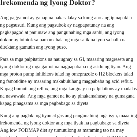
Irekomenda ng Iyong Doktor?
Ang paggamot ay ganap na nakasalalay sa kung ano ang ipinapakita
ng pagsusuri. Kung ang pagsubok ay nagpapatunay na ang
pagkapagod at panunaw ang pangunahing mga sanhi, ang iyong
doktor ay tututok sa pamamahala ng mga salik na iyon sa halip na
direktang gamutin ang iyong puso.
Para sa mga palpitations na nauugnay sa GI, maaaring magreseta ang
iyong doktor ng mga gamot na nagpapababa ng asido ng tiyan. Ang
mga proton pump inhibitors tulad ng omeprazole o H2 blockers tulad
ng famotidine ay maaaring makabuluhang magpababa ng acid reflux.
Kapag bumuti ang reflux, ang mga kaugnay na palpitations ay madalas
na nawawala. Ang mga gamot na ito ay pinakamahusay na gumagana
kapag pinagsama sa mga pagbabago sa diyeta.
Kung ang paglaki ng tiyan at gas ang pangunahing mga isyu, maaaring
irekomenda ng iyong doktor ang mga tiyak na pagbabago sa diyeta.
Ang low FODMAP diet ay tumutulong sa maraming tao na may