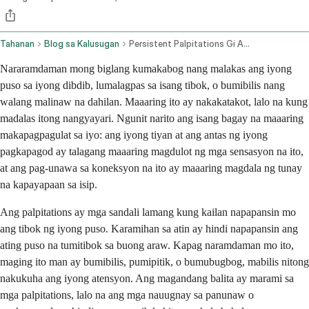
Tahanan
Blog sa Kalusugan
Persistent Palpitations Gi And Stress Related Causes
Nararamdaman mong biglang kumakabog nang malakas ang iyong
puso sa iyong dibdib, lumalagpas sa isang tibok, o bumibilis nang
walang malinaw na dahilan. Maaaring ito ay nakakatakot, lalo na kung
madalas itong nangyayari. Ngunit narito ang isang bagay na maaaring
makapagpagulat sa iyo: ang iyong tiyan at ang antas ng iyong
pagkapagod ay talagang maaaring magdulot ng mga sensasyon na ito,
at ang pag-unawa sa koneksyon na ito ay maaaring magdala ng tunay
na kapayapaan sa isip.
Ang palpitations ay mga sandali lamang kung kailan napapansin mo
ang tibok ng iyong puso. Karamihan sa atin ay hindi napapansin ang
ating puso na tumitibok sa buong araw. Kapag naramdaman mo ito,
maging ito man ay bumibilis, pumipitik, o bumubugbog, mabilis nitong
nakukuha ang iyong atensyon. Ang magandang balita ay marami sa
mga palpitations, lalo na ang mga nauugnay sa panunaw o