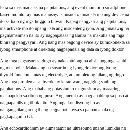
Para sa mas madalas na palpitations, ang event monitor o smartphone-
based monitor ay mas mahusay. Isinusuot o dinadala mo ang device na
ito sa loob ng mga linggo o buwan. Kapag nangyari ang palpitations,
ina-activate mo ito upang itala ang insidenteng iyon. Ang pinalawig na
pagmamanman na ito ay nagpapataas ng tsansa na makuha ang mga
bihirang pangyayari. Ang ilang mas bagong device ay kumokonekta sa
iyong smartphone at direktang nagpapadala ng data sa iyong doktor.
Ang mga pagsusuri sa dugo ay nakakatulong na alisin ang mga sanhi
ng metabolic. Malamang na susuriin ng iyong doktor ang iyong
thyroid function, antas ng electrolyte, at kumpletong bilang ng dugo.
Ang mga problema sa thyroid ay karaniwang nagiging sanhi ng
palpitations. Ang mababang potassium o magnesium ay maaaring
makaapekto sa ritmo ng puso. Ang anemia ay nagpapahirap sa puso at
nagpapabilis ng tibok nito. Ang mga kondisyong ito ay
nangangailangan ng ibang paggamot kaysa sa pamamahala ng
pagkapagod o GI.
Ang echocardiogram ay gumagamit ng ultrasound upang lumikha ng