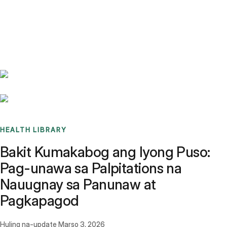
Benchmarks
Stories
FAQ
Sign up / Log in
HEALTH LIBRARY
Bakit Kumakabog ang Iyong Puso:
Pag-unawa sa Palpitations na
Nauugnay sa Panunaw at
Pagkapagod
Huling na-update
Marso 3, 2026