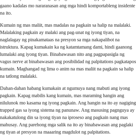
gaano kadalas mo nararanasan ang mga hindi komportableng insidente
na ito.
Kumain ng mas maliit, mas madalas na pagkain sa halip na malalaki.
Malalaking pagkain ay malaki ang pag-unat ng iyong tiyan, na
naglalagay ng pinakamataas na presyon sa mga nakapalibot na
istruktura. Kapag kumakain ka ng katamtamang dami, hindi gaanong
lumalaki ang iyong tiyan. Binabawasan nito ang pagpapasigla ng
vagus nerve at binabawasan ang posibilidad ng palpitations pagkatapos
kumain. Maghangad ng lima o anim na mas maliit na pagkain sa halip
na tatlong malalaki.
Dahan-dahan habang kumakain at ngumuya nang mabuti ang iyong
pagkain. Kapag mabilis kang kumain, mas maraming hangin ang
nilulunok mo kasama ng iyong pagkain. Ang hangin na ito ay nagiging
trapped gas sa iyong sistema ng panunaw. Ang masusing pagnguya ay
nakakatulong din sa iyong tiyan na iproseso ang pagkain nang mas
mahusay. Ang parehong mga salik na ito ay binabawasan ang paglaki
ng tiyan at presyon na maaaring magdulot ng palpitations.