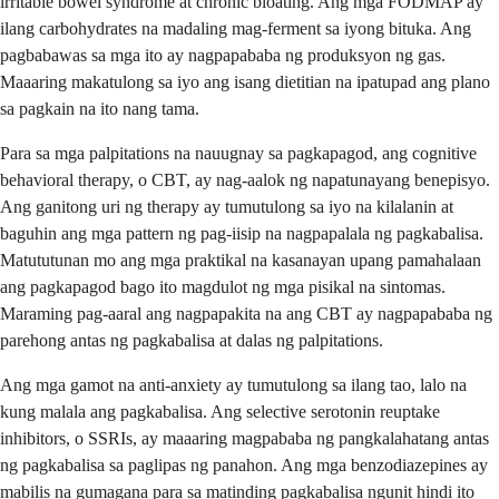
irritable bowel syndrome at chronic bloating. Ang mga FODMAP ay
ilang carbohydrates na madaling mag-ferment sa iyong bituka. Ang
pagbabawas sa mga ito ay nagpapababa ng produksyon ng gas.
Maaaring makatulong sa iyo ang isang dietitian na ipatupad ang plano
sa pagkain na ito nang tama.
Para sa mga palpitations na nauugnay sa pagkapagod, ang cognitive
behavioral therapy, o CBT, ay nag-aalok ng napatunayang benepisyo.
Ang ganitong uri ng therapy ay tumutulong sa iyo na kilalanin at
baguhin ang mga pattern ng pag-iisip na nagpapalala ng pagkabalisa.
Matututunan mo ang mga praktikal na kasanayan upang pamahalaan
ang pagkapagod bago ito magdulot ng mga pisikal na sintomas.
Maraming pag-aaral ang nagpapakita na ang CBT ay nagpapababa ng
parehong antas ng pagkabalisa at dalas ng palpitations.
Ang mga gamot na anti-anxiety ay tumutulong sa ilang tao, lalo na
kung malala ang pagkabalisa. Ang selective serotonin reuptake
inhibitors, o SSRIs, ay maaaring magpababa ng pangkalahatang antas
ng pagkabalisa sa paglipas ng panahon. Ang mga benzodiazepines ay
mabilis na gumagana para sa matinding pagkabalisa ngunit hindi ito