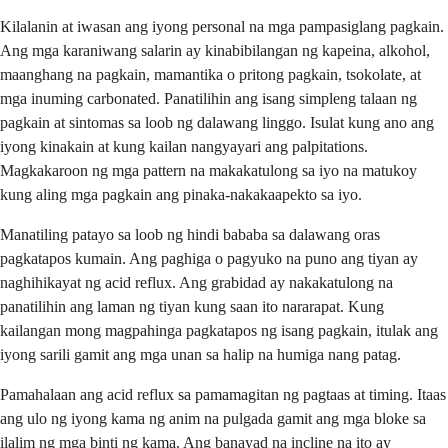
Kilalanin at iwasan ang iyong personal na mga pampasiglang pagkain.
Ang mga karaniwang salarin ay kinabibilangan ng kapeina, alkohol,
maanghang na pagkain, mamantika o pritong pagkain, tsokolate, at
mga inuming carbonated. Panatilihin ang isang simpleng talaan ng
pagkain at sintomas sa loob ng dalawang linggo. Isulat kung ano ang
iyong kinakain at kung kailan nangyayari ang palpitations.
Magkakaroon ng mga pattern na makakatulong sa iyo na matukoy
kung aling mga pagkain ang pinaka-nakakaapekto sa iyo.
Manatiling patayo sa loob ng hindi bababa sa dalawang oras
pagkatapos kumain. Ang paghiga o pagyuko na puno ang tiyan ay
naghihikayat ng acid reflux. Ang grabidad ay nakakatulong na
panatilihin ang laman ng tiyan kung saan ito nararapat. Kung
kailangan mong magpahinga pagkatapos ng isang pagkain, itulak ang
iyong sarili gamit ang mga unan sa halip na humiga nang patag.
Pamahalaan ang acid reflux sa pamamagitan ng pagtaas at timing. Itaas
ang ulo ng iyong kama ng anim na pulgada gamit ang mga bloke sa
ilalim ng mga binti ng kama. Ang banayad na incline na ito ay