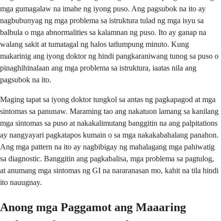
mga gumagalaw na imahe ng iyong puso. Ang pagsubok na ito ay
nagbubunyag ng mga problema sa istruktura tulad ng mga isyu sa
balbula o mga abnormalities sa kalamnan ng puso. Ito ay ganap na
walang sakit at tumatagal ng halos tatlumpung minuto. Kung
makarinig ang iyong doktor ng hindi pangkaraniwang tunog sa puso o
pinaghihinalaan ang mga problema sa istruktura, iaatas nila ang
pagsubok na ito.
Maging tapat sa iyong doktor tungkol sa antas ng pagkapagod at mga
sintomas sa panunaw. Maraming tao ang nakatuon lamang sa kanilang
mga sintomas sa puso at nakakalimutang banggitin na ang palpitations
ay nangyayari pagkatapos kumain o sa mga nakakabahalang panahon.
Ang mga pattern na ito ay nagbibigay ng mahalagang mga pahiwatig
sa diagnostic. Banggitin ang pagkabalisa, mga problema sa pagtulog,
at anumang mga sintomas ng GI na nararanasan mo, kahit na tila hindi
ito nauugnay.
Anong mga Paggamot ang Maaaring