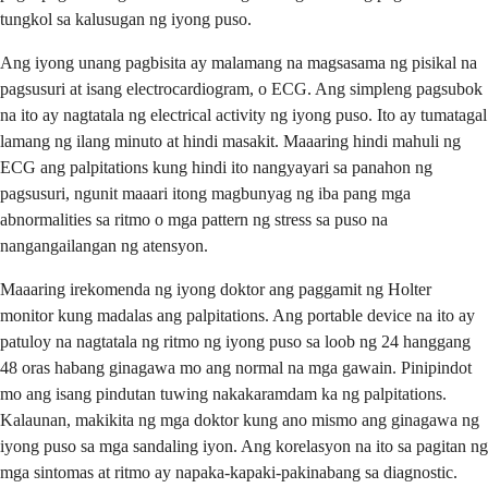
tungkol sa kalusugan ng iyong puso.
Ang iyong unang pagbisita ay malamang na magsasama ng pisikal na
pagsusuri at isang electrocardiogram, o ECG. Ang simpleng pagsubok
na ito ay nagtatala ng electrical activity ng iyong puso. Ito ay tumatagal
lamang ng ilang minuto at hindi masakit. Maaaring hindi mahuli ng
ECG ang palpitations kung hindi ito nangyayari sa panahon ng
pagsusuri, ngunit maaari itong magbunyag ng iba pang mga
abnormalities sa ritmo o mga pattern ng stress sa puso na
nangangailangan ng atensyon.
Maaaring irekomenda ng iyong doktor ang paggamit ng Holter
monitor kung madalas ang palpitations. Ang portable device na ito ay
patuloy na nagtatala ng ritmo ng iyong puso sa loob ng 24 hanggang
48 oras habang ginagawa mo ang normal na mga gawain. Pinipindot
mo ang isang pindutan tuwing nakakaramdam ka ng palpitations.
Kalaunan, makikita ng mga doktor kung ano mismo ang ginagawa ng
iyong puso sa mga sandaling iyon. Ang korelasyon na ito sa pagitan ng
mga sintomas at ritmo ay napaka-kapaki-pakinabang sa diagnostic.