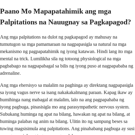
Paano Mo Mapapatahimik ang mga
Palpitations na Nauugnay sa Pagkapagod?
Ang mga palpitations na dulot ng pagkapagod ay mahusay na
tumutugon sa mga pamamaraan na nagpapasigla sa natural na mga
mekanismo ng pagpapatahimik ng iyong katawan. Hindi lang ito mga
mental na trick. Lumilikha sila ng totoong physiological na mga
pagbabago na nagpapabagal sa bilis ng iyong puso at nagpapababa ng
adrenaline.
Ang mga ehersisyo sa malalim na paghinga ay direktang nagpapasigla
sa iyong vagus nerve sa isang nakakakalmang paraan. Kapag ikaw ay
humihinga nang mabagal at malalim, lalo na ang pagpapahaba ng
iyong pagbuga, pinasisigla mo ang parasympathetic nervous system.
Subukang huminga ng apat na bilang, hawakan ng apat na bilang, at
huminga palabas ng anim na bilang. Ulitin ito ng sampung beses sa
tuwing magsisimula ang palpitations. Ang pinahabang pagbuga ay susi