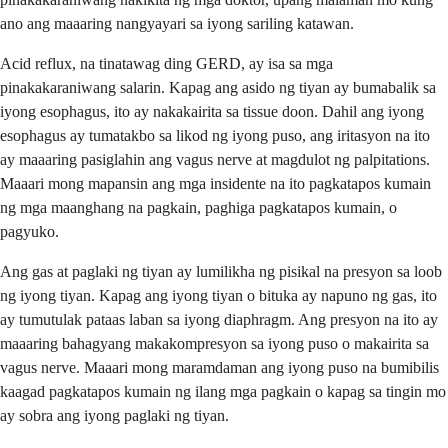
ano ang maaaring nangyayari sa iyong sariling katawan.
Acid reflux, na tinatawag ding GERD, ay isa sa mga
pinakakaraniwang salarin. Kapag ang asido ng tiyan ay bumabalik sa
iyong esophagus, ito ay nakakairita sa tissue doon. Dahil ang iyong
esophagus ay tumatakbo sa likod ng iyong puso, ang iritasyon na ito
ay maaaring pasiglahin ang vagus nerve at magdulot ng palpitations.
Maaari mong mapansin ang mga insidente na ito pagkatapos kumain
ng mga maanghang na pagkain, paghiga pagkatapos kumain, o
pagyuko.
Ang gas at paglaki ng tiyan ay lumilikha ng pisikal na presyon sa loob
ng iyong tiyan. Kapag ang iyong tiyan o bituka ay napuno ng gas, ito
ay tumutulak pataas laban sa iyong diaphragm. Ang presyon na ito ay
maaaring bahagyang makakompresyon sa iyong puso o makairita sa
vagus nerve. Maaari mong maramdaman ang iyong puso na bumibilis
kaagad pagkatapos kumain ng ilang mga pagkain o kapag sa tingin mo
ay sobra ang iyong paglaki ng tiyan.