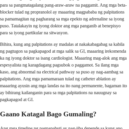
para sa pangmatagalang pang-araw-araw na paggamit. Ang mga beta-
blocker tulad ng propranolol ay maaaring magpababa ng palpitations
sa pamamagitan ng pagharang sa mga epekto ng adrenaline sa iyong
puso. Tatalakayin ng iyong doktor ang mga panganib at benepisyo
para sa iyong partikular na sitwasyon.
Bihira, kung ang palpitations ay madalas at nakakabagabag sa kabila
ng pagtugon sa pagkapagod at mga salik sa GI, maaaring irekomenda
ka ng iyong doktor sa isang cardiologist. Maaaring mag-alok ang mga
espesyalista ng karagdagang pagsubok o paggamot. Sa ilang mga
kaso, ang abnormal na electrical pathway sa puso ay nag-aambag sa
palpitations. Ang mga pamamaraan tulad ng catheter ablation ay
maaaring ayusin ang mga landas na ito nang permanente, bagaman ito
ay bihirang kailanganin para sa mga palpitations na nauugnay sa
pagkapagod at GI.
Gaano Katagal Bago Gumaling?
Ang mga timeline ng pagpapabuti ay nag-iiba depende sa kung ano