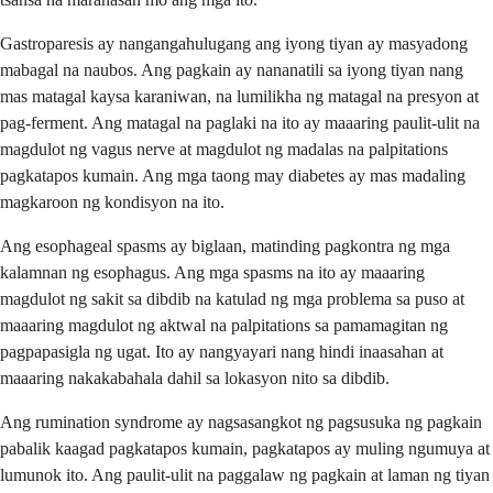
Gastroparesis ay nangangahulugang ang iyong tiyan ay masyadong
mabagal na naubos. Ang pagkain ay nananatili sa iyong tiyan nang
mas matagal kaysa karaniwan, na lumilikha ng matagal na presyon at
pag-ferment. Ang matagal na paglaki na ito ay maaaring paulit-ulit na
magdulot ng vagus nerve at magdulot ng madalas na palpitations
pagkatapos kumain. Ang mga taong may diabetes ay mas madaling
magkaroon ng kondisyon na ito.
Ang esophageal spasms ay biglaan, matinding pagkontra ng mga
kalamnan ng esophagus. Ang mga spasms na ito ay maaaring
magdulot ng sakit sa dibdib na katulad ng mga problema sa puso at
maaaring magdulot ng aktwal na palpitations sa pamamagitan ng
pagpapasigla ng ugat. Ito ay nangyayari nang hindi inaasahan at
maaaring nakakabahala dahil sa lokasyon nito sa dibdib.
Ang rumination syndrome ay nagsasangkot ng pagsusuka ng pagkain
pabalik kaagad pagkatapos kumain, pagkatapos ay muling ngumuya at
lumunok ito. Ang paulit-ulit na paggalaw ng pagkain at laman ng tiyan