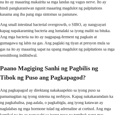
na ito ay maaaring makairita sa mga landas ng vagus nerve. Ito ay
hindi pangkaraniwan ngunit maaaring magdulot ng palpitations
kasama ang iba pang mga sintomas sa panunaw.
Ang small intestinal bacterial overgrowth, o SIBO, ay nangyayari
kapag napakaraming bacteria ang lumalaki sa iyong maliit na bituka.
Ang mga bacteria na ito ay nagpapag-ferment ng pagkain at
gumagawa ng labis na gas. Ang paglaki ng tiyan at presyon mula sa
gas na ito ay maaaring sapat na upang magdulot ng palpitations sa mga
sensitibong indibidwal.
Paano Magiging Sanhi ng Pagbilis ng
Tibok ng Puso ang Pagkapagod?
Ang pagkapagod ay direktang nakakaapekto sa iyong puso sa
pamamagitan ng iyong sistema ng nerbiyos. Kapag nakakaramdam ka
ng pagkabalisa, pag-aalala, o pagkabigla, ang iyong katawan ay
naglalabas ng mga hormone tulad ng adrenaline at cortisol. Ang mga
kemikal na ito ay nagsasabi sa iyong puso na tumibok nang mas