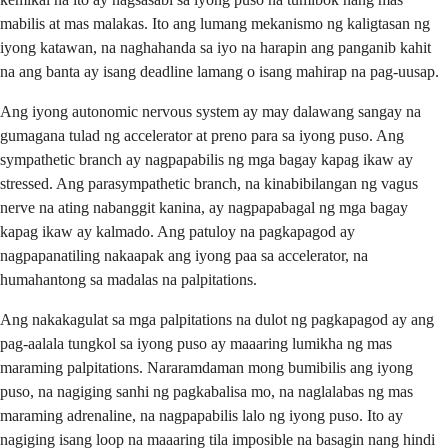
mabilis at mas malakas. Ito ang lumang mekanismo ng kaligtasan ng
iyong katawan, na naghahanda sa iyo na harapin ang panganib kahit
na ang banta ay isang deadline lamang o isang mahirap na pag-uusap.
Ang iyong autonomic nervous system ay may dalawang sangay na
gumagana tulad ng accelerator at preno para sa iyong puso. Ang
sympathetic branch ay nagpapabilis ng mga bagay kapag ikaw ay
stressed. Ang parasympathetic branch, na kinabibilangan ng vagus
nerve na ating nabanggit kanina, ay nagpapabagal ng mga bagay
kapag ikaw ay kalmado. Ang patuloy na pagkapagod ay
nagpapanatiling nakaapak ang iyong paa sa accelerator, na
humahantong sa madalas na palpitations.
Ang nakakagulat sa mga palpitations na dulot ng pagkapagod ay ang
pag-aalala tungkol sa iyong puso ay maaaring lumikha ng mas
maraming palpitations. Nararamdaman mong bumibilis ang iyong
puso, na nagiging sanhi ng pagkabalisa mo, na naglalabas ng mas
maraming adrenaline, na nagpapabilis lalo ng iyong puso. Ito ay
nagiging isang loop na maaaring tila imposible na basagin nang hindi