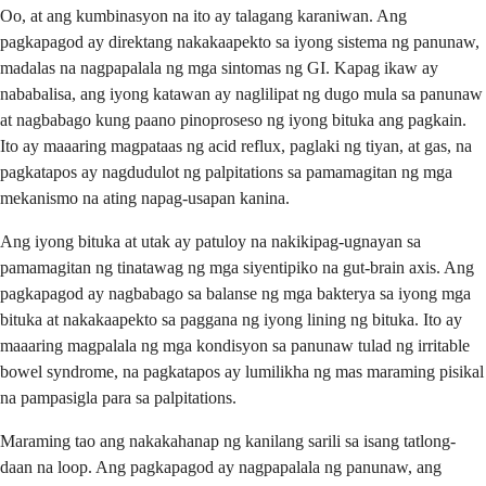
Oo, at ang kumbinasyon na ito ay talagang karaniwan. Ang
pagkapagod ay direktang nakakaapekto sa iyong sistema ng panunaw,
madalas na nagpapalala ng mga sintomas ng GI. Kapag ikaw ay
nababalisa, ang iyong katawan ay naglilipat ng dugo mula sa panunaw
at nagbabago kung paano pinoproseso ng iyong bituka ang pagkain.
Ito ay maaaring magpataas ng acid reflux, paglaki ng tiyan, at gas, na
pagkatapos ay nagdudulot ng palpitations sa pamamagitan ng mga
mekanismo na ating napag-usapan kanina.
Ang iyong bituka at utak ay patuloy na nakikipag-ugnayan sa
pamamagitan ng tinatawag ng mga siyentipiko na gut-brain axis. Ang
pagkapagod ay nagbabago sa balanse ng mga bakterya sa iyong mga
bituka at nakakaapekto sa paggana ng iyong lining ng bituka. Ito ay
maaaring magpalala ng mga kondisyon sa panunaw tulad ng irritable
bowel syndrome, na pagkatapos ay lumilikha ng mas maraming pisikal
na pampasigla para sa palpitations.
Maraming tao ang nakakahanap ng kanilang sarili sa isang tatlong-
daan na loop. Ang pagkapagod ay nagpapalala ng panunaw, ang