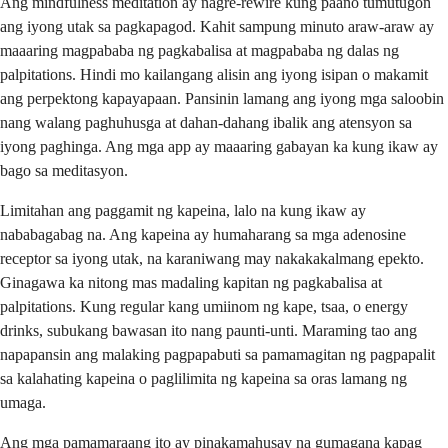
Ang mindfulness meditation ay nagre-rewire kung paano tumutugon
ang iyong utak sa pagkapagod. Kahit sampung minuto araw-araw ay
maaaring magpababa ng pagkabalisa at magpababa ng dalas ng
palpitations. Hindi mo kailangang alisin ang iyong isipan o makamit
ang perpektong kapayapaan. Pansinin lamang ang iyong mga saloobin
nang walang paghuhusga at dahan-dahang ibalik ang atensyon sa
iyong paghinga. Ang mga app ay maaaring gabayan ka kung ikaw ay
bago sa meditasyon.
Limitahan ang paggamit ng kapeina, lalo na kung ikaw ay
nababagabag na. Ang kapeina ay humaharang sa mga adenosine
receptor sa iyong utak, na karaniwang may nakakakalmang epekto.
Ginagawa ka nitong mas madaling kapitan ng pagkabalisa at
palpitations. Kung regular kang umiinom ng kape, tsaa, o energy
drinks, subukang bawasan ito nang paunti-unti. Maraming tao ang
napapansin ang malaking pagpapabuti sa pamamagitan ng pagpapalit
sa kalahating kapeina o paglilimita ng kapeina sa oras lamang ng
umaga.
Ang mga pamamaraang ito ay pinakamahusay na gumagana kapag