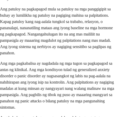
Ang patuloy na pagkapagod mula sa patuloy na mga panggigipit sa
buhay ay lumilikha ng patuloy na pagiging mahina sa palpitations.
Kapag patuloy kang nag-aalala tungkol sa trabaho, relasyon, o
pananalapi, nananatiling mataas ang iyong baseline na mga hormone
ng pagkapagod. Nangangahulugan ito na ang mas maliliit na
pampasigla ay maaaring magdulot ng palpitations nang mas madali.
Ang iyong sistema ng nerbiyos ay nagiging sensitibo sa paglipas ng
panahon.
Ang mga pagkabalisa ay nagdadala ng mga tugon sa pagkapagod sa
antas ng klinikal. Ang mga kondisyon tulad ng generalized anxiety
disorder o panic disorder ay nagsasangkot ng labis na pag-aalala na
nahihirapan ang iyong isip na kontrolin. Ang palpitations ay nagiging
madalas at kung minsan ay nangyayari nang walang malinaw na mga
pampasigla. Ang pagbilis ng tibok ng puso ay maaaring mangyari sa
panahon ng panic attacks o bilang patuloy na mga pangunahing
sintomas.