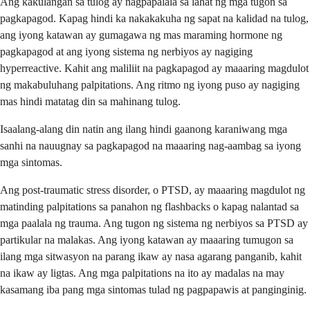
Ang kakulangan sa tulog ay nagpapalala sa lahat ng mga tugon sa
pagkapagod. Kapag hindi ka nakakakuha ng sapat na kalidad na tulog,
ang iyong katawan ay gumagawa ng mas maraming hormone ng
pagkapagod at ang iyong sistema ng nerbiyos ay nagiging
hyperreactive. Kahit ang maliliit na pagkapagod ay maaaring magdulot
ng makabuluhang palpitations. Ang ritmo ng iyong puso ay nagiging
mas hindi matatag din sa mahinang tulog.
Isaalang-alang din natin ang ilang hindi gaanong karaniwang mga
sanhi na nauugnay sa pagkapagod na maaaring nag-aambag sa iyong
mga sintomas.
Ang post-traumatic stress disorder, o PTSD, ay maaaring magdulot ng
matinding palpitations sa panahon ng flashbacks o kapag nalantad sa
mga paalala ng trauma. Ang tugon ng sistema ng nerbiyos sa PTSD ay
partikular na malakas. Ang iyong katawan ay maaaring tumugon sa
ilang mga sitwasyon na parang ikaw ay nasa agarang panganib, kahit
na ikaw ay ligtas. Ang mga palpitations na ito ay madalas na may
kasamang iba pang mga sintomas tulad ng pagpapawis at panginginig.