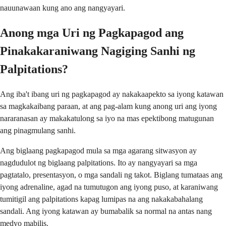
nauunawaan kung ano ang nangyayari.
Anong mga Uri ng Pagkapagod ang
Pinakakaraniwang Nagiging Sanhi ng
Palpitations?
Ang iba't ibang uri ng pagkapagod ay nakakaapekto sa iyong katawan
sa magkakaibang paraan, at ang pag-alam kung anong uri ang iyong
nararanasan ay makakatulong sa iyo na mas epektibong matugunan
ang pinagmulang sanhi.
Ang biglaang pagkapagod mula sa mga agarang sitwasyon ay
nagdudulot ng biglaang palpitations. Ito ay nangyayari sa mga
pagtatalo, presentasyon, o mga sandali ng takot. Biglang tumataas ang
iyong adrenaline, agad na tumutugon ang iyong puso, at karaniwang
tumitigil ang palpitations kapag lumipas na ang nakakabahalang
sandali. Ang iyong katawan ay bumabalik sa normal na antas nang
medyo mabilis.