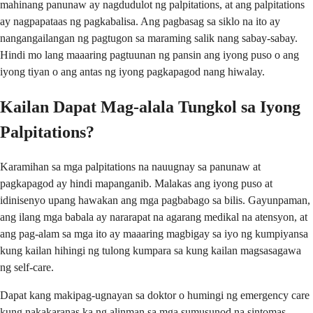
mahinang panunaw ay nagdudulot ng palpitations, at ang palpitations
ay nagpapataas ng pagkabalisa. Ang pagbasag sa siklo na ito ay
nangangailangan ng pagtugon sa maraming salik nang sabay-sabay.
Hindi mo lang maaaring pagtuunan ng pansin ang iyong puso o ang
iyong tiyan o ang antas ng iyong pagkapagod nang hiwalay.
Kailan Dapat Mag-alala Tungkol sa Iyong
Palpitations?
Karamihan sa mga palpitations na nauugnay sa panunaw at
pagkapagod ay hindi mapanganib. Malakas ang iyong puso at
idinisenyo upang hawakan ang mga pagbabago sa bilis. Gayunpaman,
ang ilang mga babala ay nararapat na agarang medikal na atensyon, at
ang pag-alam sa mga ito ay maaaring magbigay sa iyo ng kumpiyansa
kung kailan hihingi ng tulong kumpara sa kung kailan magsasagawa
ng self-care.
Dapat kang makipag-ugnayan sa doktor o humingi ng emergency care
kung nakakaranas ka ng alinman sa mga sumusunod na sintomas