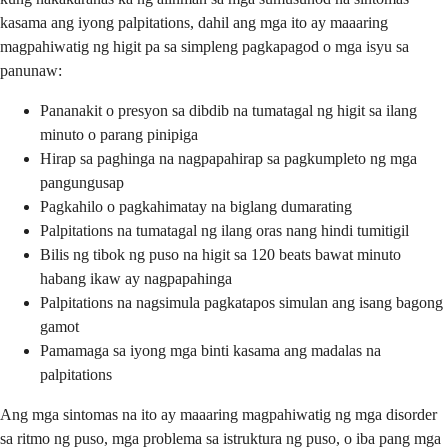
kasama ang iyong palpitations, dahil ang mga ito ay maaaring
magpahiwatig ng higit pa sa simpleng pagkapagod o mga isyu sa
panunaw:
Pananakit o presyon sa dibdib na tumatagal ng higit sa ilang
minuto o parang pinipiga
Hirap sa paghinga na nagpapahirap sa pagkumpleto ng mga
pangungusap
Pagkahilo o pagkahimatay na biglang dumarating
Palpitations na tumatagal ng ilang oras nang hindi tumitigil
Bilis ng tibok ng puso na higit sa 120 beats bawat minuto
habang ikaw ay nagpapahinga
Palpitations na nagsimula pagkatapos simulan ang isang bagong
gamot
Pamamaga sa iyong mga binti kasama ang madalas na
palpitations
Ang mga sintomas na ito ay maaaring magpahiwatig ng mga disorder
sa ritmo ng puso, mga problema sa istruktura ng puso, o iba pang mga