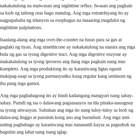
nakakatulong na maiwasan ang nighttime reflux. Iwasan ang pagkain
sa loob ng tatlong oras bago matulog. Ang mga estratehiyang ito ay
nagpapababa ng iritasyon sa esophagus na maaaring magdulot ng
nighttime palpitations.
Isaalang-alang ang mga over-the-counter na lunas para sa gas at
paglaki ng tiyan. Ang simethicone ay nakakatulong na masira ang mga
bula ng gas sa iyong digestive tract. Ang mga digestive enzyme ay
makakatulong sa iyong iproseso ang ilang mga pagkain nang mas
kumpleto. Ang mga produktong ito ay karaniwang ligtas ngunit
makipag-usap sa iyong parmasyutiko kung regular kang umiinom ng
iba pang mga gamot.
Ang mga pagbabagong ito ay hindi kailangang mangyari nang sabay-
sabay. Pumili ng isa o dalawang pagsasaayos na tila pinaka-nauugnay
sa iyong sitwasyon. Subukan ang mga ito nang tuloy-tuloy sa loob ng
dalawang linggo at pansinin kung ano ang bumubuti. Ang mga unti-
unting pagbabago ay karaniwang mas nananatili kaysa sa pagsubok na
baguhin ang lahat nang isang iglap.