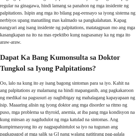
regular na ginagawa, hindi lamang sa panahon ng mga insidente ng
palpitations. Isipin ang mga ito bilang pag-eensayo sa iyong sistema ng
nerbiyos upang manatiling mas kalmado sa pangkalahatan. Kapag
nangyari ang isang insidente ng palpitations, matatagpuan mo ang mga
kasangkapan na ito na mas epektibo kung nagsasanay ka ng mga ito
araw-araw.
Dapat Ka Bang Kumonsulta sa Doktor
Tungkol sa Iyong Palpitations?
Oo, lalo na kung ito ay isang bagong sintomas para sa iyo. Kahit na
ang palpitations ay malamang na hindi mapanganib, ang pagkakaroon
ng medikal na pagsusuri ay nagbibigay ng mahalagang kapayapaan ng
isip. Maaaring alisin ng iyong doktor ang mga disorder sa ritmo ng
puso, mga problema sa thyroid, anemia, at iba pang mga kondisyon na
kung minsan ay nagdudulot ng mga katulad na sintomas. Ang
kumpirmasyong ito ay nagpapahintulot sa iyo na tugunan ang
pagkapagod at mga salik sa GI nang walang natitirang pag-aalala