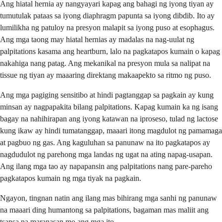
Ang hiatal hernia ay nangyayari kapag ang bahagi ng iyong tiyan ay
tumutulak pataas sa iyong diaphragm papunta sa iyong dibdib. Ito ay
lumilikha ng patuloy na presyon malapit sa iyong puso at esophagus.
Ang mga taong may hiatal hernias ay madalas na nag-uulat ng
palpitations kasama ang heartburn, lalo na pagkatapos kumain o kapag
nakahiga nang patag. Ang mekanikal na presyon mula sa nalipat na
tissue ng tiyan ay maaaring direktang makaapekto sa ritmo ng puso.
Ang mga pagiging sensitibo at hindi pagtanggap sa pagkain ay kung
minsan ay nagpapakita bilang palpitations. Kapag kumain ka ng isang
bagay na nahihirapan ang iyong katawan na iproseso, tulad ng lactose
kung ikaw ay hindi tumatanggap, maaari itong magdulot ng pamamaga
at pagbuo ng gas. Ang kaguluhan sa panunaw na ito pagkatapos ay
nagdudulot ng parehong mga landas ng ugat na ating napag-usapan.
Ang ilang mga tao ay napapansin ang palpitations nang pare-pareho
pagkatapos kumain ng mga tiyak na pagkain.
Ngayon, tingnan natin ang ilang mas bihirang mga sanhi ng panunaw
na maaari ding humantong sa palpitations, bagaman mas maliit ang
tsansa na maranasan mo ang mga ito.