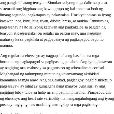
ang pangkalahatang tensyon. Simulan sa iyong mga daliri sa paa at
sistematikong higpitan ang bawat grupo ng kalamnan sa loob ng
limang segundo, pagkatapos ay pakawalan. Umakyat pataas sa iyong
katawan: paa, binti, hita, tiyan, dibdib, braso, at mukha. Tinuturo ng
pagsasanay na ito sa iyong katawan ang pagkakaiba sa pagitan ng
tensyon at pagrerelaks. Sa regular na pagsasanay, mas nagiging
mahusay ka sa pagkilala at pagpapalaya ng pagkapagod bago ito
mamuo.
Ang regular na ehersisyo ay nagpapababa ng baseline na mga
hormone ng pagkapagod sa paglipas ng panahon. Ang iyong katawan
ay nagiging mas mahusay sa pagproseso ng adrenaline at cortisol.
Maghangad ng tatlumpung minuto ng katamtamang aktibidad
karamihan sa mga araw. Ang paglalakad, paglangoy, pagbibisikleta, o
pagsasayaw ay lahat ay gumagana nang maayos. Ang susi ay ang
pagiging tuloy-tuloy sa halip na ang pagiging matindi. Pinapabuti din
ng ehersisyo ang heart rate variability, na nangangahulugang ang iyong
puso ay nagiging mas madaling umangkop sa mga pagbabago.