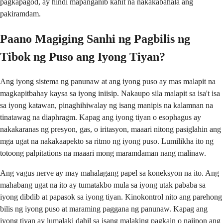
pagkapagod, ay hindi mapanganib kahit na nakakabahala ang
pakiramdam.
Paano Magiging Sanhi ng Pagbilis ng
Tibok ng Puso ang Iyong Tiyan?
Ang iyong sistema ng panunaw at ang iyong puso ay mas malapit na
magkapitbahay kaysa sa iyong iniisip. Nakaupo sila malapit sa isa't isa
sa iyong katawan, pinaghihiwalay ng isang manipis na kalamnan na
tinatawag na diaphragm. Kapag ang iyong tiyan o esophagus ay
nakakaranas ng presyon, gas, o iritasyon, maaari nitong pasiglahin ang
mga ugat na nakakaapekto sa ritmo ng iyong puso. Lumilikha ito ng
totoong palpitations na maaari mong maramdaman nang malinaw.
Ang vagus nerve ay may mahalagang papel sa koneksyon na ito. Ang
mahabang ugat na ito ay tumatakbo mula sa iyong utak pababa sa
iyong dibdib at papasok sa iyong tiyan. Kinokontrol nito ang parehong
bilis ng iyong puso at maraming paggana ng panunaw. Kapag ang
iyong tiyan ay lumalaki dahil sa isang malaking pagkain o naiipon ang