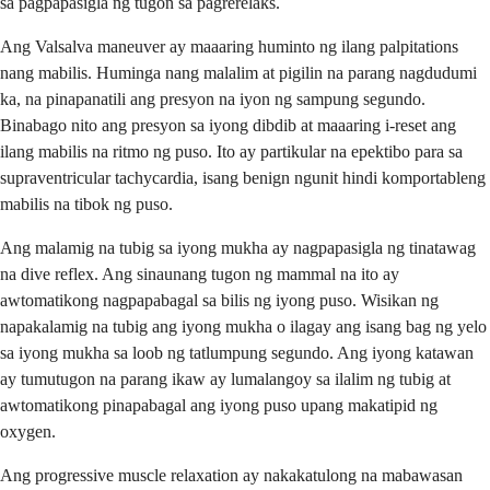
sa pagpapasigla ng tugon sa pagrerelaks.
Ang Valsalva maneuver ay maaaring huminto ng ilang palpitations
nang mabilis. Huminga nang malalim at pigilin na parang nagdudumi
ka, na pinapanatili ang presyon na iyon ng sampung segundo.
Binabago nito ang presyon sa iyong dibdib at maaaring i-reset ang
ilang mabilis na ritmo ng puso. Ito ay partikular na epektibo para sa
supraventricular tachycardia, isang benign ngunit hindi komportableng
mabilis na tibok ng puso.
Ang malamig na tubig sa iyong mukha ay nagpapasigla ng tinatawag
na dive reflex. Ang sinaunang tugon ng mammal na ito ay
awtomatikong nagpapabagal sa bilis ng iyong puso. Wisikan ng
napakalamig na tubig ang iyong mukha o ilagay ang isang bag ng yelo
sa iyong mukha sa loob ng tatlumpung segundo. Ang iyong katawan
ay tumutugon na parang ikaw ay lumalangoy sa ilalim ng tubig at
awtomatikong pinapabagal ang iyong puso upang makatipid ng
oxygen.
Ang progressive muscle relaxation ay nakakatulong na mabawasan