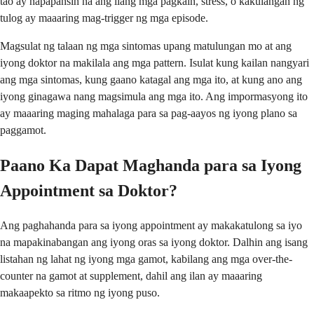
tao ay napapansin na ang ilang mga pagkain, stress, o kakulangan ng
tulog ay maaaring mag-trigger ng mga episode.
Magsulat ng talaan ng mga sintomas upang matulungan mo at ang
iyong doktor na makilala ang mga pattern. Isulat kung kailan nangyari
ang mga sintomas, kung gaano katagal ang mga ito, at kung ano ang
iyong ginagawa nang magsimula ang mga ito. Ang impormasyong ito
ay maaaring maging mahalaga para sa pag-aayos ng iyong plano sa
paggamot.
Paano Ka Dapat Maghanda para sa Iyong
Appointment sa Doktor?
Ang paghahanda para sa iyong appointment ay makakatulong sa iyo
na mapakinabangan ang iyong oras sa iyong doktor. Dalhin ang isang
listahan ng lahat ng iyong mga gamot, kabilang ang mga over-the-
counter na gamot at supplement, dahil ang ilan ay maaaring
makaapekto sa ritmo ng iyong puso.