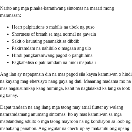
Narito ang mga pinaka-karaniwang sintomas na maaari mong
maranasan:
Heart palpitations o mabilis na tibok ng puso
Shortness of breath sa mga normal na gawain
Sakit o kaunting pananakit sa dibdib
Pakiramdam na nahihilo o magaan ang ulo
Hindi pangkaraniwang pagod o panghihina
Pagkabalisa o pakiramdam na hindi mapakali
Ang ilan ay napapansin din na mas pagod sila kaysa karaniwan o hindi
na kayang mag-ehersisyo nang gaya ng dati. Maaaring madama mo na
mas nagsusumikap kang huminga, kahit na naglalakad ka lang sa loob
ng bahay.
Dapat tandaan na ang ilang mga taong may atrial flutter ay walang
nararamdamang anumang sintomas. Ito ay mas karaniwan sa mga
matatandang adulto o mga taong mayroon na ng kondisyon sa loob ng
mahabang panahon. Ang regular na check-up ay makatutulong upang