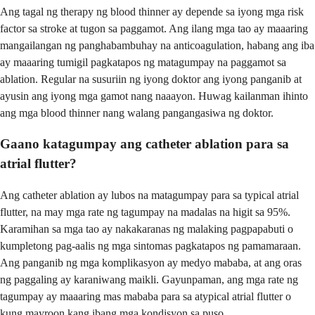
Ang tagal ng therapy ng blood thinner ay depende sa iyong mga risk
factor sa stroke at tugon sa paggamot. Ang ilang mga tao ay maaaring
mangailangan ng panghabambuhay na anticoagulation, habang ang iba
ay maaaring tumigil pagkatapos ng matagumpay na paggamot sa
ablation. Regular na susuriin ng iyong doktor ang iyong panganib at
ayusin ang iyong mga gamot nang naaayon. Huwag kailanman ihinto
ang mga blood thinner nang walang pangangasiwa ng doktor.
Gaano katagumpay ang catheter ablation para sa
atrial flutter?
Ang catheter ablation ay lubos na matagumpay para sa typical atrial
flutter, na may mga rate ng tagumpay na madalas na higit sa 95%.
Karamihan sa mga tao ay nakakaranas ng malaking pagpapabuti o
kumpletong pag-aalis ng mga sintomas pagkatapos ng pamamaraan.
Ang panganib ng mga komplikasyon ay medyo mababa, at ang oras
ng paggaling ay karaniwang maikli. Gayunpaman, ang mga rate ng
tagumpay ay maaaring mas mababa para sa atypical atrial flutter o
kung mayroon kang ibang mga kondisyon sa puso.