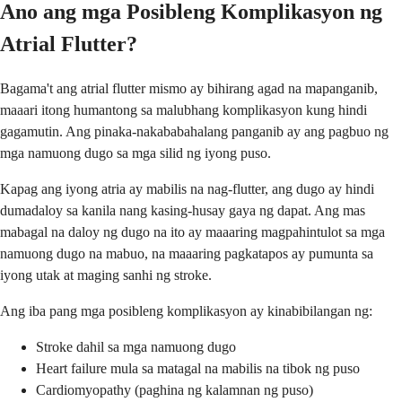
Ano ang mga Posibleng Komplikasyon ng
Atrial Flutter?
Bagama't ang atrial flutter mismo ay bihirang agad na mapanganib,
maaari itong humantong sa malubhang komplikasyon kung hindi
gagamutin. Ang pinaka-nakababahalang panganib ay ang pagbuo ng
mga namuong dugo sa mga silid ng iyong puso.
Kapag ang iyong atria ay mabilis na nag-flutter, ang dugo ay hindi
dumadaloy sa kanila nang kasing-husay gaya ng dapat. Ang mas
mabagal na daloy ng dugo na ito ay maaaring magpahintulot sa mga
namuong dugo na mabuo, na maaaring pagkatapos ay pumunta sa
iyong utak at maging sanhi ng stroke.
Ang iba pang mga posibleng komplikasyon ay kinabibilangan ng:
Stroke dahil sa mga namuong dugo
Heart failure mula sa matagal na mabilis na tibok ng puso
Cardiomyopathy (paghina ng kalamnan ng puso)