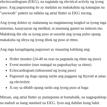
electrocardiogram (EKG), na nagtatala ng electrical activity ng iyong
puso. Ang pagsusuring ito ay madalas na makakakita ng katangian na
"sawtooth" pattern na nilikha ng atrial flutter sa EKG tracing.
Ang iyong doktor ay malamang na magtatanong tungkol sa iyong mga
sintomas, kasaysayan ng medikal, at anumang gamot na iniinom mo.
Makikinig din sila sa iyong puso at susuriin ang iyong pulso upang
makakuha ng ideya ng iyong tibok ng puso at ritmo.
Ang mga karagdagang pagsusuri ay maaaring kabilang ang:
Holter monitor (24-48 na oras na pagtatala ng ritmo ng puso)
Event monitor (mas matagal na pagsubaybay sa ritmo)
Echocardiogram (ultrasound ng iyong puso)
Pagsusuri ng dugo upang suriin ang paggana ng thyroid at antas
ng electrolyte
X-ray sa dibdib upang suriin ang iyong puso at baga
Minsan, ang atrial flutter ay pumupunta at bumabalik, na nagpapahirap
na mahuli sa isang standard na EKG. Iyon ang dahilan kung bakit