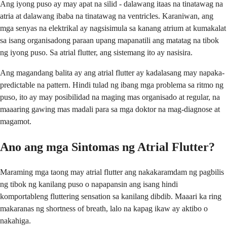
Ang iyong puso ay may apat na silid - dalawang itaas na tinatawag na
atria at dalawang ibaba na tinatawag na ventricles. Karaniwan, ang
mga senyas na elektrikal ay nagsisimula sa kanang atrium at kumakalat
sa isang organisadong paraan upang mapanatili ang matatag na tibok
ng iyong puso. Sa atrial flutter, ang sistemang ito ay nasisira.
Ang magandang balita ay ang atrial flutter ay kadalasang may napaka-
predictable na pattern. Hindi tulad ng ibang mga problema sa ritmo ng
puso, ito ay may posibilidad na maging mas organisado at regular, na
maaaring gawing mas madali para sa mga doktor na mag-diagnose at
magamot.
Ano ang mga Sintomas ng Atrial Flutter?
Maraming mga taong may atrial flutter ang nakakaramdam ng pagbilis
ng tibok ng kanilang puso o napapansin ang isang hindi
komportableng fluttering sensation sa kanilang dibdib. Maaari ka ring
makaranas ng shortness of breath, lalo na kapag ikaw ay aktibo o
nakahiga.