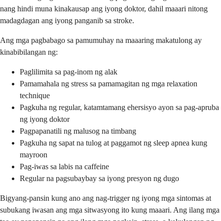
nang hindi muna kinakausap ang iyong doktor, dahil maaari nitong
madagdagan ang iyong panganib sa stroke.
Ang mga pagbabago sa pamumuhay na maaaring makatulong ay
kinabibilangan ng:
Paglilimita sa pag-inom ng alak
Pamamahala ng stress sa pamamagitan ng mga relaxation
technique
Pagkuha ng regular, katamtamang ehersisyo ayon sa pag-apruba
ng iyong doktor
Pagpapanatili ng malusog na timbang
Pagkuha ng sapat na tulog at paggamot ng sleep apnea kung
mayroon
Pag-iwas sa labis na caffeine
Regular na pagsubaybay sa iyong presyon ng dugo
Bigyang-pansin kung ano ang nag-trigger ng iyong mga sintomas at
subukang iwasan ang mga sitwasyong ito kung maaari. Ang ilang mga