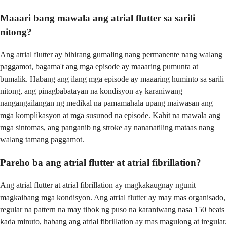
Maaari bang mawala ang atrial flutter sa sarili
nitong?
Ang atrial flutter ay bihirang gumaling nang permanente nang walang
paggamot, bagama't ang mga episode ay maaaring pumunta at
bumalik. Habang ang ilang mga episode ay maaaring huminto sa sarili
nitong, ang pinagbabatayan na kondisyon ay karaniwang
nangangailangan ng medikal na pamamahala upang maiwasan ang
mga komplikasyon at mga susunod na episode. Kahit na mawala ang
mga sintomas, ang panganib ng stroke ay nananatiling mataas nang
walang tamang paggamot.
Pareho ba ang atrial flutter at atrial fibrillation?
Ang atrial flutter at atrial fibrillation ay magkakaugnay ngunit
magkaibang mga kondisyon. Ang atrial flutter ay may mas organisado,
regular na pattern na may tibok ng puso na karaniwang nasa 150 beats
kada minuto, habang ang atrial fibrillation ay mas magulong at iregular.