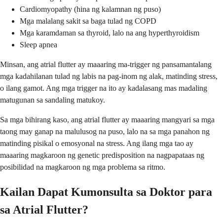
Cardiomyopathy (hina ng kalamnan ng puso)
Mga malalang sakit sa baga tulad ng COPD
Mga karamdaman sa thyroid, lalo na ang hyperthyroidism
Sleep apnea
Minsan, ang atrial flutter ay maaaring ma-trigger ng pansamantalang
mga kadahilanan tulad ng labis na pag-inom ng alak, matinding stress,
o ilang gamot. Ang mga trigger na ito ay kadalasang mas madaling
matugunan sa sandaling matukoy.
Sa mga bihirang kaso, ang atrial flutter ay maaaring mangyari sa mga
taong may ganap na malulusog na puso, lalo na sa mga panahon ng
matinding pisikal o emosyonal na stress. Ang ilang mga tao ay
maaaring magkaroon ng genetic predisposition na nagpapataas ng
posibilidad na magkaroon ng mga problema sa ritmo.
Kailan Dapat Kumonsulta sa Doktor para
sa Atrial Flutter?