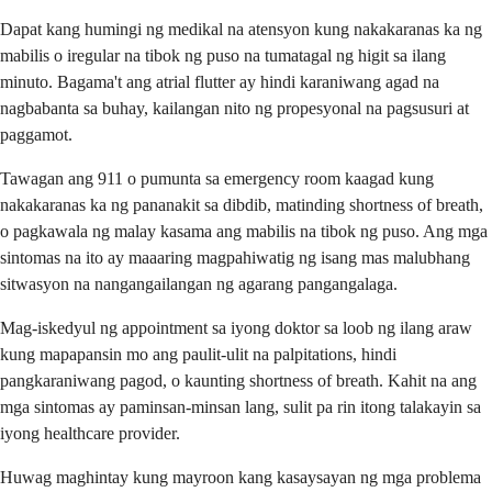
Dapat kang humingi ng medikal na atensyon kung nakakaranas ka ng
mabilis o iregular na tibok ng puso na tumatagal ng higit sa ilang
minuto. Bagama't ang atrial flutter ay hindi karaniwang agad na
nagbabanta sa buhay, kailangan nito ng propesyonal na pagsusuri at
paggamot.
Tawagan ang 911 o pumunta sa emergency room kaagad kung
nakakaranas ka ng pananakit sa dibdib, matinding shortness of breath,
o pagkawala ng malay kasama ang mabilis na tibok ng puso. Ang mga
sintomas na ito ay maaaring magpahiwatig ng isang mas malubhang
sitwasyon na nangangailangan ng agarang pangangalaga.
Mag-iskedyul ng appointment sa iyong doktor sa loob ng ilang araw
kung mapapansin mo ang paulit-ulit na palpitations, hindi
pangkaraniwang pagod, o kaunting shortness of breath. Kahit na ang
mga sintomas ay paminsan-minsan lang, sulit pa rin itong talakayin sa
iyong healthcare provider.
Huwag maghintay kung mayroon kang kasaysayan ng mga problema