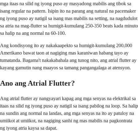
mga itaas na silid ng iyong puso ay masyadong mabilis ang tibok sa
isang regular na pattern. Isipin ito na parang ang natural na pacemaker
ng iyong puso ay natigil sa isang mas mabilis na setting, na nagdudulot
sa atria na mag-flutter sa humigit-kumulang 250-350 beats kada minuto
sa halip na ang normal na 60-100.
Ang kondisyong ito ay nakakaapekto sa humigit-kumulang 200,000
Amerikano bawat taon at nagiging mas karaniwan habang tayo ay
tumatanda. Bagama't nakakabahala ang tunog nito, ang atrial flutter ay
kayang gamutin nang maayos sa tamang pangangalaga at atensyon.
Ano ang Atrial Flutter?
Ang atrial flutter ay nangyayari kapag ang mga senyas na elektrikal sa
itaas na silid ng iyong puso ay natigil sa isang pabilog na loop. Sa halip
na sundin ang normal na landas, ang mga senyas na ito ay patuloy na
umiikot at umiikot, na nagiging sanhi ng mas mabilis na pagkontrata
ng iyong atria kaysa sa dapat.