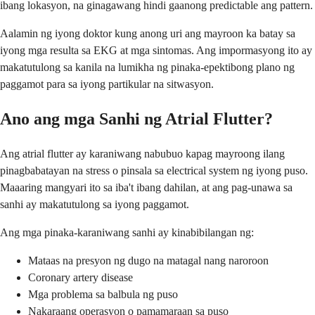
ibang lokasyon, na ginagawang hindi gaanong predictable ang pattern.
Aalamin ng iyong doktor kung anong uri ang mayroon ka batay sa
iyong mga resulta sa EKG at mga sintomas. Ang impormasyong ito ay
makatutulong sa kanila na lumikha ng pinaka-epektibong plano ng
paggamot para sa iyong partikular na sitwasyon.
Ano ang mga Sanhi ng Atrial Flutter?
Ang atrial flutter ay karaniwang nabubuo kapag mayroong ilang
pinagbabatayan na stress o pinsala sa electrical system ng iyong puso.
Maaaring mangyari ito sa iba't ibang dahilan, at ang pag-unawa sa
sanhi ay makatutulong sa iyong paggamot.
Ang mga pinaka-karaniwang sanhi ay kinabibilangan ng:
Mataas na presyon ng dugo na matagal nang naroroon
Coronary artery disease
Mga problema sa balbula ng puso
Nakaraang operasyon o pamamaraan sa puso