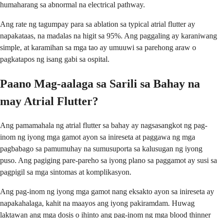
humaharang sa abnormal na electrical pathway.
Ang rate ng tagumpay para sa ablation sa typical atrial flutter ay
napakataas, na madalas na higit sa 95%. Ang paggaling ay karaniwang
simple, at karamihan sa mga tao ay umuuwi sa parehong araw o
pagkatapos ng isang gabi sa ospital.
Paano Mag-aalaga sa Sarili sa Bahay na
may Atrial Flutter?
Ang pamamahala ng atrial flutter sa bahay ay nagsasangkot ng pag-
inom ng iyong mga gamot ayon sa inireseta at paggawa ng mga
pagbabago sa pamumuhay na sumusuporta sa kalusugan ng iyong
puso. Ang pagiging pare-pareho sa iyong plano sa paggamot ay susi sa
pagpigil sa mga sintomas at komplikasyon.
Ang pag-inom ng iyong mga gamot nang eksakto ayon sa inireseta ay
napakahalaga, kahit na maayos ang iyong pakiramdam. Huwag
laktawan ang mga dosis o ihinto ang pag-inom ng mga blood thinner