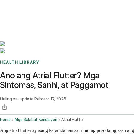
Benchmarks
Stories
FAQ
Sign up / Log in
HEALTH LIBRARY
Ano ang Atrial Flutter? Mga
Sintomas, Sanhi, at Paggamot
Huling na-update
Pebrero 17, 2025
Home
Mga Sakit at Kondisyon
Atrial Flutter
Ang atrial flutter ay isang karamdaman sa ritmo ng puso kung saan ang