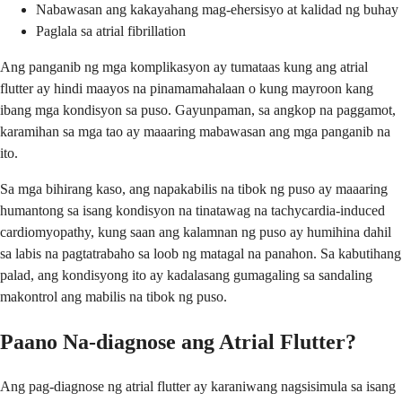
Nabawasan ang kakayahang mag-ehersisyo at kalidad ng buhay
Paglala sa atrial fibrillation
Ang panganib ng mga komplikasyon ay tumataas kung ang atrial
flutter ay hindi maayos na pinamamahalaan o kung mayroon kang
ibang mga kondisyon sa puso. Gayunpaman, sa angkop na paggamot,
karamihan sa mga tao ay maaaring mabawasan ang mga panganib na
ito.
Sa mga bihirang kaso, ang napakabilis na tibok ng puso ay maaaring
humantong sa isang kondisyon na tinatawag na tachycardia-induced
cardiomyopathy, kung saan ang kalamnan ng puso ay humihina dahil
sa labis na pagtatrabaho sa loob ng matagal na panahon. Sa kabutihang
palad, ang kondisyong ito ay kadalasang gumagaling sa sandaling
makontrol ang mabilis na tibok ng puso.
Paano Na-diagnose ang Atrial Flutter?
Ang pag-diagnose ng atrial flutter ay karaniwang nagsisimula sa isang