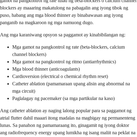
gamot na pangkontrol ng rate tulad ng beta-blockers o calcium channel
blockers ay maaaring makatulong na pabagalin ang iyong tibok ng
puso, habang ang mga blood thinner ay binabawasan ang iyong
panganib na magkaroon ng mga namuong dugo.
Ang mga karaniwang opsyon sa paggamot ay kinabibilangan ng:
Mga gamot na pangkontrol ng rate (beta-blockers, calcium
channel blockers)
Mga gamot na pangkontrol ng ritmo (antiarrhythmics)
Mga blood thinner (anticoagulants)
Cardioversion (electrical o chemical rhythm reset)
Catheter ablation (pamamaraan upang alisin ang abnormal na
mga circuit)
Paglalagay ng pacemaker (sa mga partikular na kaso)
Ang catheter ablation ay naging lalong popular para sa paggamot ng
atrial flutter dahil maaari itong madalas na magbigay ng permanenteng
lunas. Sa panahon ng pamamaraang ito, ginagamit ng iyong doktor
ang radiofrequency energy upang lumikha ng isang maliit na peklat na