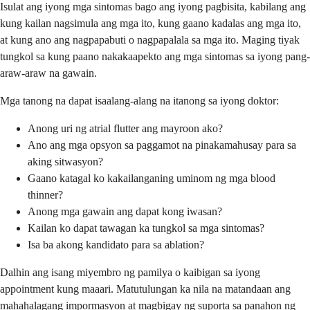
Isulat ang iyong mga sintomas bago ang iyong pagbisita, kabilang ang
kung kailan nagsimula ang mga ito, kung gaano kadalas ang mga ito,
at kung ano ang nagpapabuti o nagpapalala sa mga ito. Maging tiyak
tungkol sa kung paano nakakaapekto ang mga sintomas sa iyong pang-
araw-araw na gawain.
Mga tanong na dapat isaalang-alang na itanong sa iyong doktor:
Anong uri ng atrial flutter ang mayroon ako?
Ano ang mga opsyon sa paggamot na pinakamahusay para sa
aking sitwasyon?
Gaano katagal ko kakailanganing uminom ng mga blood
thinner?
Anong mga gawain ang dapat kong iwasan?
Kailan ko dapat tawagan ka tungkol sa mga sintomas?
Isa ba akong kandidato para sa ablation?
Dalhin ang isang miyembro ng pamilya o kaibigan sa iyong
appointment kung maaari. Matutulungan ka nila na matandaan ang
mahahalagang impormasyon at magbigay ng suporta sa panahon ng