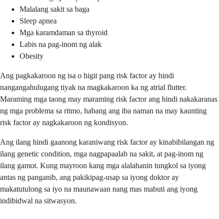
Malalang sakit sa baga
Sleep apnea
Mga karamdaman sa thyroid
Labis na pag-inom ng alak
Obesity
Ang pagkakaroon ng isa o higit pang risk factor ay hindi
nangangahulugang tiyak na magkakaroon ka ng atrial flutter.
Maraming mga taong may maraming risk factor ang hindi nakakaranas
ng mga problema sa ritmo, habang ang iba naman na may kaunting
risk factor ay nagkakaroon ng kondisyon.
Ang ilang hindi gaanong karaniwang risk factor ay kinabibilangan ng
ilang genetic condition, mga nagpapaalab na sakit, at pag-inom ng
ilang gamot. Kung mayroon kang mga alalahanin tungkol sa iyong
antas ng panganib, ang pakikipag-usap sa iyong doktor ay
makatutulong sa iyo na maunawaan nang mas mabuti ang iyong
indibidwal na sitwasyon.