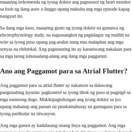
maaaring irekomenda ng iyong doktor ang pagsusuot ng heart monitor
sa loob ng ilang araw o linggo upang makuha ang mga episode kapag
nangyari ito.
Sa ilang mga kaso, maaaring gusto ng iyong doktor na gumawa ng
electrophysiology study, na nagsasangkot ng paglalagay ng maliliit na
wire sa iyong puso upang pag-aralan nang mas malapitan ang mga
senyas na elektrikal. Ang pagsusuring ito ay karaniwang nakalaan para
sa mga taong isinasaalang-alang ang ilang mga paggamot.
Ano ang Paggamot para sa Atrial Flutter?
Ang paggamot para sa atrial flutter ay nakatuon sa dalawang
pangunahing layunin: pagkontrol sa iyong tibok ng puso at pagpigil sa
mga namuong dugo. Makikipagtulungan ang iyong doktor sa iyo
upang mahanap ang paraan na pinakamahusay na gumagana para sa
iyong partikular na sitwasyon.
Ang mga gamot ay kadalasang unang linya ng paggamot. Ang mga