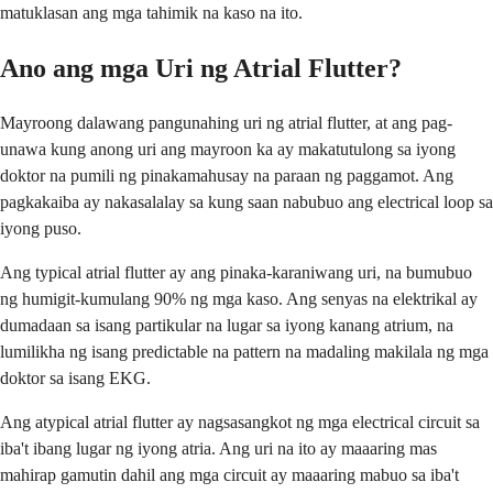
matuklasan ang mga tahimik na kaso na ito.
Ano ang mga Uri ng Atrial Flutter?
Mayroong dalawang pangunahing uri ng atrial flutter, at ang pag-
unawa kung anong uri ang mayroon ka ay makatutulong sa iyong
doktor na pumili ng pinakamahusay na paraan ng paggamot. Ang
pagkakaiba ay nakasalalay sa kung saan nabubuo ang electrical loop sa
iyong puso.
Ang typical atrial flutter ay ang pinaka-karaniwang uri, na bumubuo
ng humigit-kumulang 90% ng mga kaso. Ang senyas na elektrikal ay
dumadaan sa isang partikular na lugar sa iyong kanang atrium, na
lumilikha ng isang predictable na pattern na madaling makilala ng mga
doktor sa isang EKG.
Ang atypical atrial flutter ay nagsasangkot ng mga electrical circuit sa
iba't ibang lugar ng iyong atria. Ang uri na ito ay maaaring mas
mahirap gamutin dahil ang mga circuit ay maaaring mabuo sa iba't