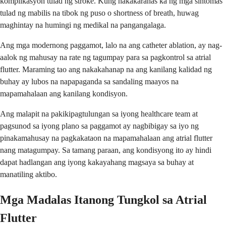
komplikasyon tulad ng stroke. Kung nakakaranas ka ng mga sintomas
tulad ng mabilis na tibok ng puso o shortness of breath, huwag
maghintay na humingi ng medikal na pangangalaga.
Ang mga modernong paggamot, lalo na ang catheter ablation, ay nag-
aalok ng mahusay na rate ng tagumpay para sa pagkontrol sa atrial
flutter. Maraming tao ang nakakahanap na ang kanilang kalidad ng
buhay ay lubos na napapaganda sa sandaling maayos na
mapamahalaan ang kanilang kondisyon.
Ang malapit na pakikipagtulungan sa iyong healthcare team at
pagsunod sa iyong plano sa paggamot ay nagbibigay sa iyo ng
pinakamahusay na pagkakataon na mapamahalaan ang atrial flutter
nang matagumpay. Sa tamang paraan, ang kondisyong ito ay hindi
dapat hadlangan ang iyong kakayahang magsaya sa buhay at
manatiling aktibo.
Mga Madalas Itanong Tungkol sa Atrial
Flutter