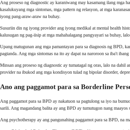
Ang proseso ng diagnostic ay karaniwang may kasamang ilang mga hakb
kasalukuyang mga sintomas, mga pattern ng relasyon, at mga karanas
iyong pang-araw-araw na buhay.
Susuriin din ng iyong provider ang iyong medikal at mental health h
kalusugan ng pag-iisip at mga mahahalagang pangyayari sa buhay, lalo
Upang matugunan ang mga pamantayan para sa diagnosis ng BPD, karani
pagtanda. Ang mga sintomas na ito ay dapat na naroroon sa iba't ibang
Minsan ang proseso ng diagnostic ay tumatagal ng oras, lalo na dahi
provider na ibukod ang mga kondisyon tulad ng bipolar disorder, depr
Ano ang paggamot para sa Borderline Pers
Ang paggamot para sa BPD ay nakatuon sa pagtulong sa iyo na bumuo
sarili. Ang magandang balita ay ang BPD ay tumutugon nang maayos s
Ang psychotherapy ay ang pangunahing paggamot para sa BPD, na ma