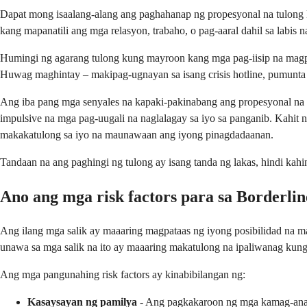
Dapat mong isaalang-alang ang paghahanap ng propesyonal na tulong 
kang mapanatili ang mga relasyon, trabaho, o pag-aaral dahil sa labis
Humingi ng agarang tulong kung mayroon kang mga pag-iisip na magp
Huwag maghintay – makipag-ugnayan sa isang crisis hotline, pumunta 
Ang iba pang mga senyales na kapaki-pakinabang ang propesyonal na t
impulsive na mga pag-uugali na naglalagay sa iyo sa panganib. Kahit 
makakatulong sa iyo na maunawaan ang iyong pinagdadaanan.
Tandaan na ang paghingi ng tulong ay isang tanda ng lakas, hindi 
Ano ang mga risk factors para sa Borderlin
Ang ilang mga salik ay maaaring magpataas ng iyong posibilidad na 
unawa sa mga salik na ito ay maaaring makatulong na ipaliwanag kung
Ang mga pangunahing risk factors ay kinabibilangan ng:
Kasaysayan ng pamilya
- Ang pagkakaroon ng mga kamag-ana