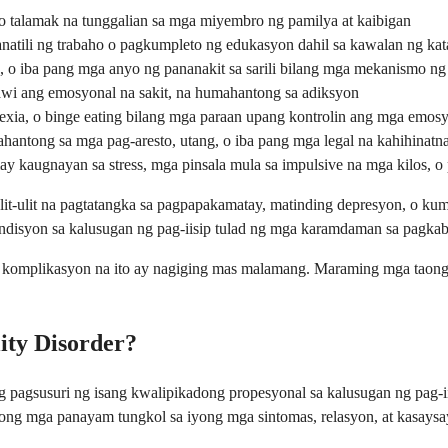
o talamak na tunggalian sa mga miyembro ng pamilya at kaibigan
natili ng trabaho o pagkumpleto ng edukasyon dahil sa kawalan ng ka
, o iba pang mga anyo ng pananakit sa sarili bilang mga mekanismo n
wi ang emosyonal na sakit, na humahantong sa adiksyon
exia, o binge eating bilang mga paraan upang kontrolin ang mga emos
hantong sa mga pag-aresto, utang, o iba pang mga legal na kahihinatn
y kaugnayan sa stress, mga pinsala mula sa impulsive na mga kilos, 
-ulit na pagtatangka sa pagpapakamatay, matinding depresyon, o kum
syon sa kalusugan ng pag-iisip tulad ng mga karamdaman sa pagkabali
 komplikasyon na ito ay nagiging mas malamang. Maraming mga taong
ity Disorder?
gsusuri ng isang kwalipikadong propesyonal sa kalusugan ng pag-iisip
adong mga panayam tungkol sa iyong mga sintomas, relasyon, at kasays