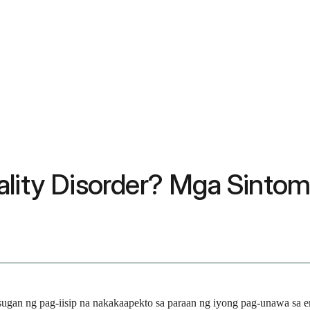
ality Disorder? Mga Sintom
usugan ng pag-iisip na nakakaapekto sa paraan ng iyong pag-unawa sa