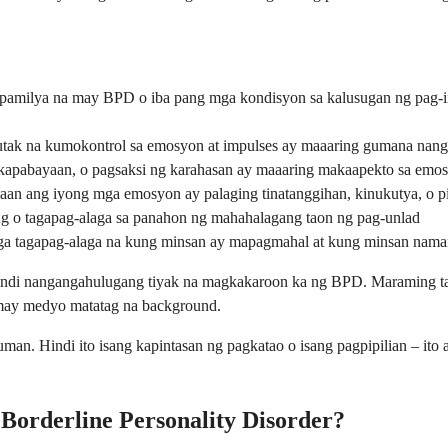
milya na may BPD o iba pang mga kondisyon sa kalusugan ng pag-ii
tak na kumokontrol sa emosyon at impulses ay maaaring gumana nan
kapabayaan, o pagsaksi ng karahasan ay maaaring makaapekto sa emos
saan ang iyong mga emosyon ay palaging tinatanggihan, kinukutya, o p
 o tagapag-alaga sa panahon ng mahahalagang taon ng pag-unlad
a tagapag-alaga na kung minsan ay mapagmahal at kung minsan naman
indi nangangahulugang tiyak na magkakaroon ka ng BPD. Maraming ta
may medyo matatag na background.
man. Hindi ito isang kapintasan ng pagkatao o isang pagpipilian – i
 Borderline Personality Disorder?