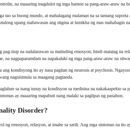
ontrolin, na maaaring magdulot ng mga hamon sa pang-araw-araw na bu
ga tao sa buong mundo, at mahalagang malaman na sa tamang suport
ulong upang mabawasan ang stigma at lumikha ng mas mahabagin na k
 pag-iisip na nailalarawan sa matinding emosyon, hindi matatag na relas
me, na nagpaparamdam na napakalaki ng mga pang-araw-araw na sitwa
a ang kondisyong ito ay nasa pagitan ng neurosis at psychosis. Ngayo
niwang nagsisimula sa maagang pagtanda.
aglaban sa isang tunay na kondisyon sa medisina na nakakaapekto sa 
ntomas ay maaaring mapabuti nang malaki sa paglipas ng panahon.
nality Disorder?
 ng emosyon, relasyon, at imahe sa sarili. Ang mga sintomas na ito 