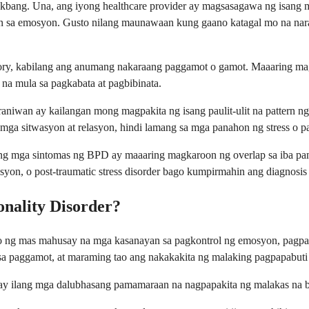
ang. Una, ang iyong healthcare provider ay magsasagawa ng isang mas
an sa emosyon. Gusto nilang maunawaan kung gaano katagal mo na nara
istory, kabilang ang anumang nakaraang paggamot o gamot. Maaaring m
 na mula sa pagkabata at pagbibinata.
wan ay kailangan mong magpakita ng isang paulit-ulit na pattern ng 
 mga sitwasyon at relasyon, hindi lamang sa mga panahon ng stress o p
l ang mga sintomas ng BPD ay maaaring magkaroon ng overlap sa iba pa
esyon, o post-traumatic stress disorder bago kumpirmahin ang diagnosi
onality Disorder?
 ng mas mahusay na mga kasanayan sa pagkontrol ng emosyon, pagpapa
a paggamot, at maraming tao ang nakakakita ng malaking pagpapabuti 
y ilang mga dalubhasang pamamaraan na nagpapakita ng malakas na b