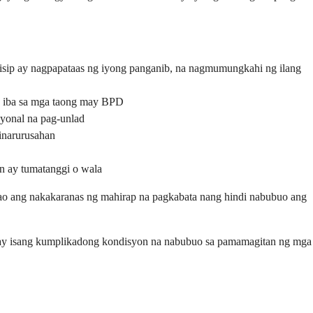
sip ay nagpapataas ng iyong panganib, na nagmumungkahi ng ilang
g iba sa mga taong may BPD
yonal na pag-unlad
inarurusahan
 ay tumatanggi o wala
o ang nakakaranas ng mahirap na pagkabata nang hindi nabubuo ang
to ay isang kumplikadong kondisyon na nabubuo sa pamamagitan ng mga