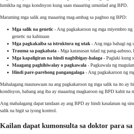
lumikha ng mga kondisyon kung saan maaaring umunlad ang BPD.
Maraming mga salik ang maaaring mag-ambag sa pagbuo ng BPD:
Mga salik na genetic
- Ang pagkakaroon ng mga miyembro ng pa
genetic na kahinaan
Mga pagkakaiba sa istruktura ng utak
- Ang mga bahagi ng u
Trauma sa pagkabata
- Mga karanasan tulad ng pang-aabuso, 
Mga kapaligiran na hindi nagbibigay-halaga
- Paglaki kung 
Maagang paghihiwalay o pagkawala
- Pagkawala ng magulang
Hindi pare-parehong pangangalaga
- Ang pagkakaroon ng mg
Mahalagang maunawaan na ang pagkakaroon ng mga salik na ito ay h
kondisyon, habang ang iba ay maaaring magkaroon ng BPD kahit na 
Ang mahalagang dapat tandaan ay ang BPD ay hindi kasalanan ng sinu
salik na higit sa iyong kontrol.
Kailan dapat kumonsulta sa doktor para sa