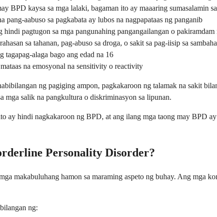
y BPD kaysa sa mga lalaki, bagaman ito ay maaaring sumasalamin sa d
na pang-aabuso sa pagkabata ay lubos na nagpapataas ng panganib
ng hindi pagtugon sa mga pangunahing pangangailangan o pakiramdam
rahasan sa tahanan, pag-abuso sa droga, o sakit sa pag-iisip sa sambah
 tagapag-alaga bago ang edad na 16
ataas na emosyonal na sensitivity o reactivity
abibilangan ng pagiging ampon, pagkakaroon ng talamak na sakit bila
a mga salik na pangkultura o diskriminasyon sa lipunan.
ito ay hindi nagkakaroon ng BPD, at ang ilang mga taong may BPD ay
rderline Personality Disorder?
ga makabuluhang hamon sa maraming aspeto ng buhay. Ang mga kompl
bilangan ng: