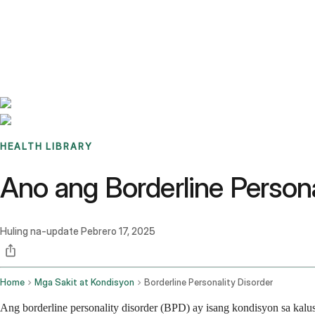
Benchmarks
Stories
FAQ
Sign up / Log in
HEALTH LIBRARY
Ano ang Borderline Person
Huling na-update
Pebrero 17, 2025
Home
Mga Sakit at Kondisyon
Borderline Personality Disorder
Ang borderline personality disorder (BPD) ay isang kondisyon sa kal