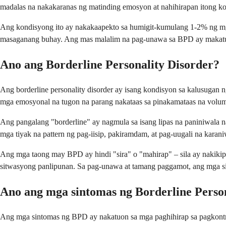
madalas na nakakaranas ng matinding emosyon at nahihirapan itong k
Ang kondisyong ito ay nakakaapekto sa humigit-kumulang 1-2% ng m
masaganang buhay. Ang mas malalim na pag-unawa sa BPD ay makatut
Ano ang Borderline Personality Disorder?
Ang borderline personality disorder ay isang kondisyon sa kalusugan ng
mga emosyonal na tugon na parang nakataas sa pinakamataas na volu
Ang pangalang "borderline" ay nagmula sa isang lipas na paniniwala n
mga tiyak na pattern ng pag-iisip, pakiramdam, at pag-uugali na kara
Ang mga taong may BPD ay hindi "sira" o "mahirap" – sila ay nakikip
sitwasyong panlipunan. Sa pag-unawa at tamang paggamot, ang mga si
Ano ang mga sintomas ng Borderline Perso
Ang mga sintomas ng BPD ay nakatuon sa mga paghihirap sa pagkontrol