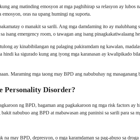
kung ang matinding emosyon at mga paghihirap sa relasyon ay lubos 
 na emosyon, oras na upang humingi ng suporta.
akamatay o manakit sa sarili. Ang mga damdaming ito ay malubhang s
sa isang emergency room, o tawagan ang isang pinagkakatiwalaang hea
ulong ay kinabibilangan ng palaging pakiramdam ng kawalan, madalas n
na hindi ka sigurado kung ang iyong mga karanasan ay kwalipikado bil
kahinaan. Maraming mga taong may BPD ang nabubuhay ng masaganang 
e Personality Disorder?
magkaroon ng BPD, bagaman ang pagkakaroon ng mga risk factors ay h
 bakit nabubuo ang BPD at mabawasan ang paninisi sa sarili para sa m
k na may BPD, depresyon, o mga karamdaman sa pag-abuso sa droga