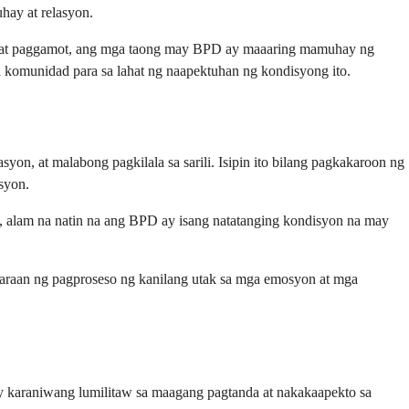
hay at relasyon.
a at paggamot, ang mga taong may BPD ay maaaring mamuhay ng
omunidad para sa lahat ng naapektuhan ng kondisyong ito.
yon, at malabong pagkilala sa sarili. Isipin ito bilang pagkakaroon ng
syon.
n, alam na natin na ang BPD ay isang natatanging kondisyon na may
paraan ng pagproseso ng kanilang utak sa mga emosyon at mga
ay karaniwang lumilitaw sa maagang pagtanda at nakakaapekto sa