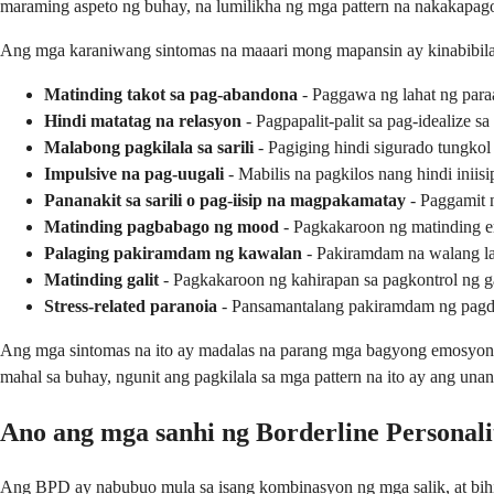
maraming aspeto ng buhay, na lumilikha ng mga pattern na nakakapago
Ang mga karaniwang sintomas na maaari mong mapansin ay kinabibil
Matinding takot sa pag-abandona
- Paggawa ng lahat ng par
Hindi matatag na relasyon
- Pagpapalit-palit sa pag-idealize 
Malabong pagkilala sa sarili
- Pagiging hindi sigurado tungkol
Impulsive na pag-uugali
- Mabilis na pagkilos nang hindi inii
Pananakit sa sarili o pag-iisip na magpakamatay
- Paggamit n
Matinding pagbabago ng mood
- Pagkakaroon ng matinding em
Palaging pakiramdam ng kawalan
- Pakiramdam na walang la
Matinding galit
- Pagkakaroon ng kahirapan sa pagkontrol ng gal
Stress-related paranoia
- Pansamantalang pakiramdam ng pagdu
Ang mga sintomas na ito ay madalas na parang mga bagyong emosyonal 
mahal sa buhay, ngunit ang pagkilala sa mga pattern na ito ay ang un
Ano ang mga sanhi ng Borderline Personali
Ang BPD ay nabubuo mula sa isang kombinasyon ng mga salik, at bihi