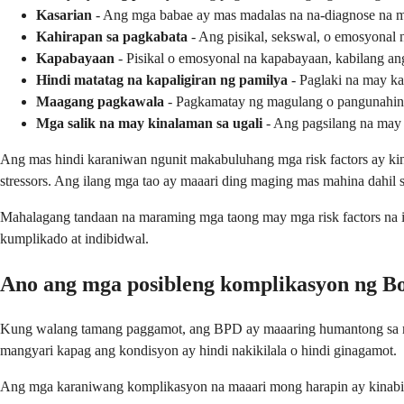
Kasarian
- Ang mga babae ay mas madalas na na-diagnose na ma
Kahirapan sa pagkabata
- Ang pisikal, sekswal, o emosyonal 
Kapabayaan
- Pisikal o emosyonal na kapabayaan, kabilang a
Hindi matatag na kapaligiran ng pamilya
- Paglaki na may ka
Maagang pagkawala
- Pagkamatay ng magulang o pangunahing
Mga salik na may kinalaman sa ugali
- Ang pagsilang na may m
Ang mas hindi karaniwan ngunit makabuluhang mga risk factors ay kin
stressors. Ang ilang mga tao ay maaari ding maging mas mahina dahil s
Mahalagang tandaan na maraming mga taong may mga risk factors na 
kumplikado at indibidwal.
Ano ang mga posibleng komplikasyon ng Bo
Kung walang tamang paggamot, ang BPD ay maaaring humantong sa m
mangyari kapag ang kondisyon ay hindi nakikilala o hindi ginagamot.
Ang mga karaniwang komplikasyon na maaari mong harapin ay kinabi