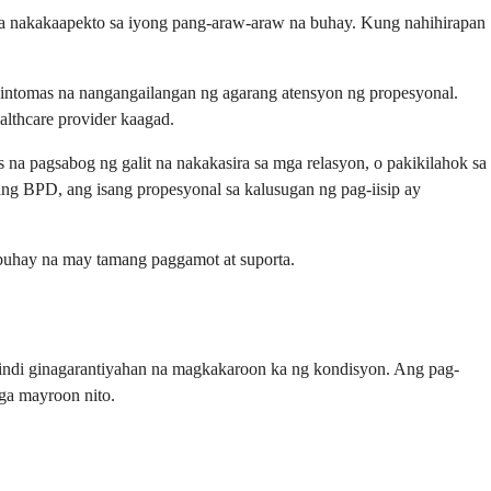
na nakakaapekto sa iyong pang-araw-araw na buhay. Kung nahihirapan
intomas na nangangailangan ng agarang atensyon ng propesyonal.
lthcare provider kaagad.
a pagsabog ng galit na nakakasira sa mga relasyon, o pakikilahok sa
ang BPD, ang isang propesyonal sa kalusugan ng pag-iisip ay
buhay na may tamang paggamot at suporta.
indi ginagarantiyahan na magkakaroon ka ng kondisyon. Ang pag-
ga mayroon nito.