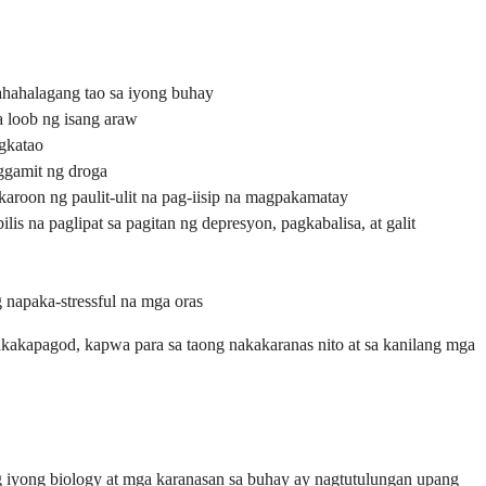
hahalagang tao sa iyong buhay
a loob ng isang araw
agkatao
aggamit ng droga
karoon ng paulit-ulit na pag-iisip na magpakamatay
 na paglipat sa pagitan ng depresyon, pagkabalisa, at galit
napaka-stressful na mga oras
kakapagod, kapwa para sa taong nakakaranas nito at sa kanilang mga
 iyong biology at mga karanasan sa buhay ay nagtutulungan upang