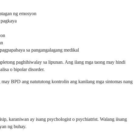
tatagan ng emosyon
g pagkaya
yon
an
o pagpapabaya sa pangangalagang medikal
pletong paghihiwalay sa lipunan. Ang ilang mga taong may hindi
sa o bipolar disorder.
 may BPD ang natututong kontrolin ang kanilang mga sintomas nang
, karaniwan ay isang psychologist o psychiatrist. Walang iisang
ayan ng buhay.