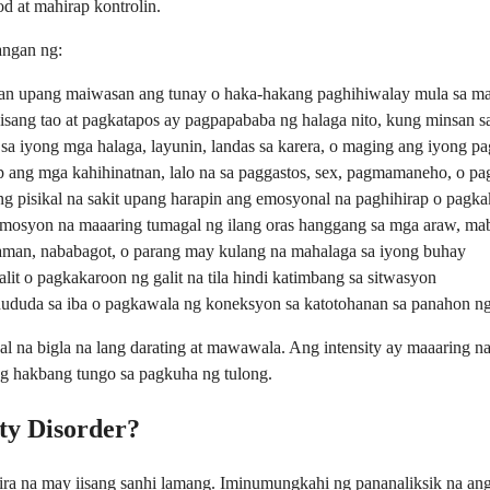
d at mahirap kontrolin.
angan ng:
aan upang maiwasan ang tunay o haka-hakang paghihiwalay mula sa ma
sa isang tao at pagkatapos ay pagpapababa ng halaga nito, kung minsan s
 sa iyong mga halaga, layunin, landas sa karera, o maging ang iyong p
sip ang mga kahihinatnan, lalo na sa paggastos, sex, pagmamaneho, o p
g pisikal na sakit upang harapin ang emosyonal na paghihirap o pagka
osyon na maaaring tumagal ng ilang oras hanggang sa mga araw, mabilis
man, nababagot, o parang may kulang na mahalaga sa iyong buhay
it o pagkakaroon ng galit na tila hindi katimbang sa sitwasyon
duda sa iba o pagkawala ng koneksyon sa katotohanan sa panahon ng 
na bigla na lang darating at mawawala. Ang intensity ay maaaring na
ang hakbang tungo sa pagkuha ng tulong.
ty Disorder?
ra na may iisang sanhi lamang. Iminumungkahi ng pananaliksik na ang