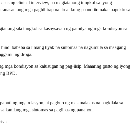
using clinical interview, na magtatanong tungkol sa iyong
ranasan ang mga paghihirap na ito at kung paano ito nakakaapekto sa
agtanong sila tungkol sa kasaysayan ng pamilya ng mga kondisyon sa
hindi bababa sa limang tiyak na sintomas na nagsimula sa maagang
aggamit ng droga.
ng mga kondisyon sa kalusugan ng pag-iisip. Maaaring gusto ng iyong
s ng BPD.
buti ng mga relasyon, at pagbuo ng mas malakas na pagkilala sa
sa kanilang mga sintomas sa paglipas ng panahon.
isa: