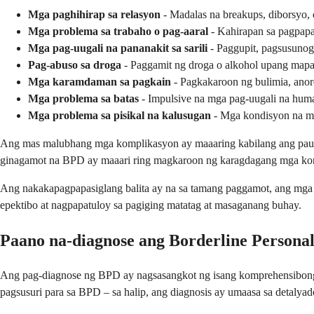
Mga paghihirap sa relasyon
- Madalas na breakups, diborsyo, 
Mga problema sa trabaho o pag-aaral
- Kahirapan sa pagpapa
Mga pag-uugali na pananakit sa sarili
- Paggupit, pagsusunog
Pag-abuso sa droga
- Paggamit ng droga o alkohol upang mapa
Mga karamdaman sa pagkain
- Pagkakaroon ng bulimia, anor
Mga problema sa batas
- Impulsive na mga pag-uugali na huma
Mga problema sa pisikal na kalusugan
- Mga kondisyon na ma
Ang mas malubhang mga komplikasyon ay maaaring kabilang ang paulit
ginagamot na BPD ay maaari ring magkaroon ng karagdagang mga kondi
Ang nakakapagpapasiglang balita ay na sa tamang paggamot, ang mga
epektibo at nagpapatuloy sa pagiging matatag at masaganang buhay.
Paano na-diagnose ang Borderline Personal
Ang pag-diagnose ng BPD ay nagsasangkot ng isang komprehensibong pa
pagsusuri para sa BPD – sa halip, ang diagnosis ay umaasa sa detaly