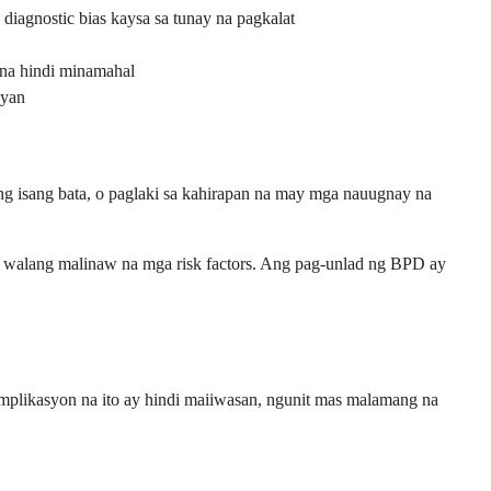
iagnostic bias kaysa sa tunay na pagkalat
 na hindi minamahal
ayan
ng isang bata, o paglaki sa kahirapan na may mga nauugnay na
 walang malinaw na mga risk factors. Ang pag-unlad ng BPD ay
ikasyon na ito ay hindi maiiwasan, ngunit mas malamang na