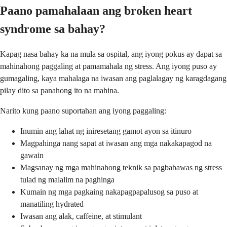
Paano pamahalaan ang broken heart
syndrome sa bahay?
Kapag nasa bahay ka na mula sa ospital, ang iyong pokus ay dapat sa
mahinahong paggaling at pamamahala ng stress. Ang iyong puso ay
gumagaling, kaya mahalaga na iwasan ang paglalagay ng karagdagang
pilay dito sa panahong ito na mahina.
Narito kung paano suportahan ang iyong paggaling:
Inumin ang lahat ng iniresetang gamot ayon sa itinuro
Magpahinga nang sapat at iwasan ang mga nakakapagod na
gawain
Magsanay ng mga mahinahong teknik sa pagbabawas ng stress
tulad ng malalim na paghinga
Kumain ng mga pagkaing nakapagpapalusog sa puso at
manatiling hydrated
Iwasan ang alak, caffeine, at stimulant