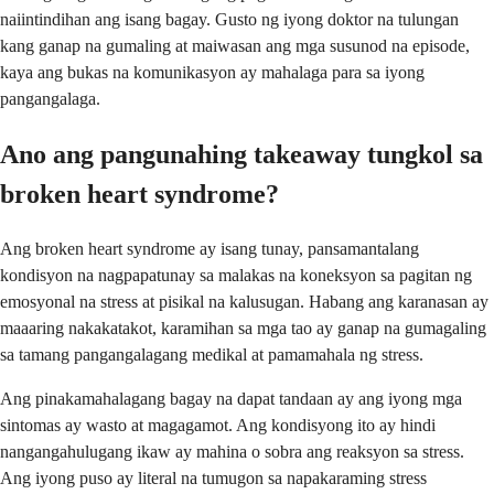
naiintindihan ang isang bagay. Gusto ng iyong doktor na tulungan
kang ganap na gumaling at maiwasan ang mga susunod na episode,
kaya ang bukas na komunikasyon ay mahalaga para sa iyong
pangangalaga.
Ano ang pangunahing takeaway tungkol sa
broken heart syndrome?
Ang broken heart syndrome ay isang tunay, pansamantalang
kondisyon na nagpapatunay sa malakas na koneksyon sa pagitan ng
emosyonal na stress at pisikal na kalusugan. Habang ang karanasan ay
maaaring nakakatakot, karamihan sa mga tao ay ganap na gumagaling
sa tamang pangangalagang medikal at pamamahala ng stress.
Ang pinakamahalagang bagay na dapat tandaan ay ang iyong mga
sintomas ay wasto at magagamot. Ang kondisyong ito ay hindi
nangangahulugang ikaw ay mahina o sobra ang reaksyon sa stress.
Ang iyong puso ay literal na tumugon sa napakaraming stress