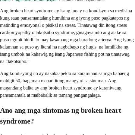
Ang broken heart syndrome ay isang tunay na kondisyon sa medisina
kung saan pansamantalang humihina ang iyong puso pagkatapos ng
matinding emosyonal o pisikal na stress. Tinatawag din itong stress
cardiomyopathy o takotsubo syndrome, ginagaya nito ang atake sa
puso ngunit hindi ito may kasamang mga baradong arterya. Ang iyong
kalamnan sa puso ay literal na nagbabago ng hugis, na lumilikha ng
isang umbok na kahawig ng isang Japanese fishing pot na tinatawag
na "takotsubo."
Ang kondisyong ito ay nakakaapekto sa karamihan sa mga babaeng
mahigit 50, bagaman maaari itong mangyari sa sinuman. Ang
magandang balita ay ang broken heart syndrome ay karaniwang
pansamantala at maibabalik sa tamang pangangalaga.
Ano ang mga sintomas ng broken heart
syndrome?