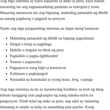
Ang mga sintomas ay halos kapareho sa atake sa puso, kaya naman
maraming tao ang nagmamadaling pumunta sa emergency room.
Maaaring maranasan mo ang biglaang, matinding pananakit ng dibdib
na parang pagdurog o pagpisil na presyon.
Narito ang mga pangunahing sintomas na dapat mong bantayan:
Matinding pananakit ng dibdib na biglang nagsisimula
Hingal o hirap sa paghinga
Mabilis o iregular na tibok ng puso
Pagkahilo o pagka-lightheaded
Nausea o pagsusuka
Pagpapawis nang higit sa karaniwan
Kahinaan o pagkapagod
Pananakit na kumakalat sa iyong braso, leeg, o panga
Ang mga sintomas na ito ay karaniwang lumilitaw sa loob ng ilang
minuto hanggang oras pagkatapos ng isang nakaka-stress na
pangyayari. Hindi tulad ng atake sa puso, ang sakit ay maaaring
dumating at umalis sa halip na manatiling pare-pareho. Kung