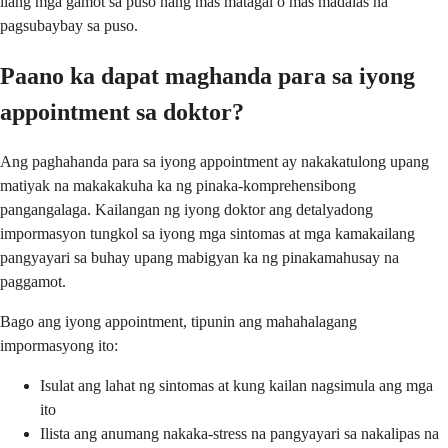
ilang mga gamot sa puso nang mas matagal o mas madalas na
pagsubaybay sa puso.
Paano ka dapat maghanda para sa iyong
appointment sa doktor?
Ang paghahanda para sa iyong appointment ay nakakatulong upang
matiyak na makakakuha ka ng pinaka-komprehensibong
pangangalaga. Kailangan ng iyong doktor ang detalyadong
impormasyon tungkol sa iyong mga sintomas at mga kamakailang
pangyayari sa buhay upang mabigyan ka ng pinakamahusay na
paggamot.
Bago ang iyong appointment, tipunin ang mahahalagang
impormasyong ito:
Isulat ang lahat ng sintomas at kung kailan nagsimula ang mga
ito
Ilista ang anumang nakaka-stress na pangyayari sa nakalipas na