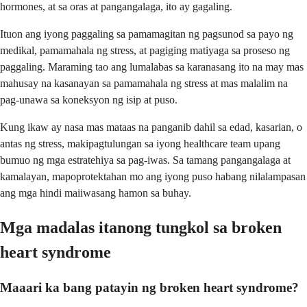
hormones, at sa oras at pangangalaga, ito ay gagaling.
Ituon ang iyong paggaling sa pamamagitan ng pagsunod sa payo ng
medikal, pamamahala ng stress, at pagiging matiyaga sa proseso ng
paggaling. Maraming tao ang lumalabas sa karanasang ito na may mas
mahusay na kasanayan sa pamamahala ng stress at mas malalim na
pag-unawa sa koneksyon ng isip at puso.
Kung ikaw ay nasa mas mataas na panganib dahil sa edad, kasarian, o
antas ng stress, makipagtulungan sa iyong healthcare team upang
bumuo ng mga estratehiya sa pag-iwas. Sa tamang pangangalaga at
kamalayan, mapoprotektahan mo ang iyong puso habang nilalampasan
ang mga hindi maiiwasang hamon sa buhay.
Mga madalas itanong tungkol sa broken
heart syndrome
Maaari ka bang patayin ng broken heart syndrome?