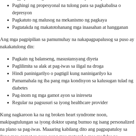
Paghingi ng propesyonal na tulong para sa pagkabalisa o
depresyon
Pagkatuto ng malusog na mekanismo ng pagkaya
Pagtatakda ng makatotohanang mga inaasahan at hangganan
Ang mga pagpipilian sa pamumuhay na nakapagpapalusog sa puso ay
nakakatulong din:
Pagkain ng balanseng, masustansyang diyeta
Paglilimita sa alak at pag-iwas sa iligal na droga
Hindi paninigarilyo o pagtigil kung naninigarilyo ka
Pamamahala ng iba pang mga kondisyon sa kalusugan tulad ng
diabetes
Pag-inom ng mga gamot ayon sa inireseta
Regular na pagsusuri sa iyong healthcare provider
Kung nagkaroon ka na ng broken heart syndrome noon,
makipagtulungan sa iyong doktor upang bumuo ng isang personalized
na plano sa pag-iwas. Maaaring kabilang dito ang pagpapatuloy sa