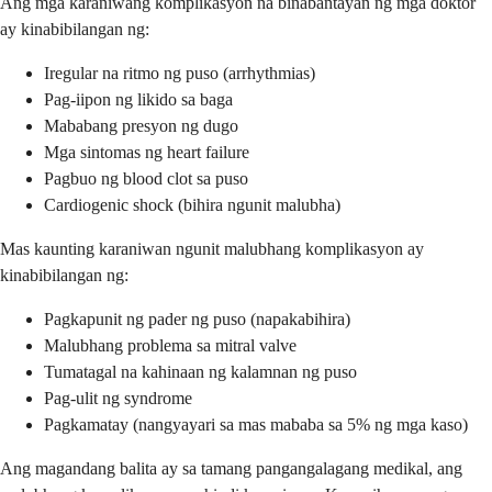
Ang mga karaniwang komplikasyon na binabantayan ng mga doktor
ay kinabibilangan ng:
Iregular na ritmo ng puso (arrhythmias)
Pag-iipon ng likido sa baga
Mababang presyon ng dugo
Mga sintomas ng heart failure
Pagbuo ng blood clot sa puso
Cardiogenic shock (bihira ngunit malubha)
Mas kaunting karaniwan ngunit malubhang komplikasyon ay
kinabibilangan ng:
Pagkapunit ng pader ng puso (napakabihira)
Malubhang problema sa mitral valve
Tumatagal na kahinaan ng kalamnan ng puso
Pag-ulit ng syndrome
Pagkamatay (nangyayari sa mas mababa sa 5% ng mga kaso)
Ang magandang balita ay sa tamang pangangalagang medikal, ang