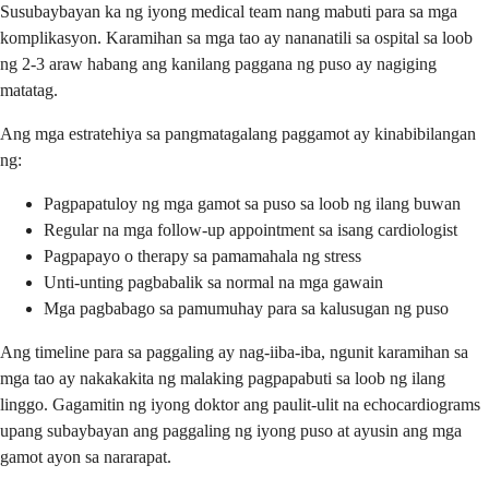
Susubaybayan ka ng iyong medical team nang mabuti para sa mga
komplikasyon. Karamihan sa mga tao ay nananatili sa ospital sa loob
ng 2-3 araw habang ang kanilang paggana ng puso ay nagiging
matatag.
Ang mga estratehiya sa pangmatagalang paggamot ay kinabibilangan
ng:
Pagpapatuloy ng mga gamot sa puso sa loob ng ilang buwan
Regular na mga follow-up appointment sa isang cardiologist
Pagpapayo o therapy sa pamamahala ng stress
Unti-unting pagbabalik sa normal na mga gawain
Mga pagbabago sa pamumuhay para sa kalusugan ng puso
Ang timeline para sa paggaling ay nag-iiba-iba, ngunit karamihan sa
mga tao ay nakakakita ng malaking pagpapabuti sa loob ng ilang
linggo. Gagamitin ng iyong doktor ang paulit-ulit na echocardiograms
upang subaybayan ang paggaling ng iyong puso at ayusin ang mga
gamot ayon sa nararapat.