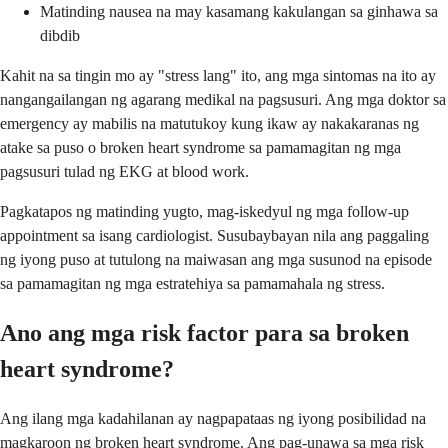
Matinding nausea na may kasamang kakulangan sa ginhawa sa
dibdib
Kahit na sa tingin mo ay "stress lang" ito, ang mga sintomas na ito ay
nangangailangan ng agarang medikal na pagsusuri. Ang mga doktor sa
emergency ay mabilis na matutukoy kung ikaw ay nakakaranas ng
atake sa puso o broken heart syndrome sa pamamagitan ng mga
pagsusuri tulad ng EKG at blood work.
Pagkatapos ng matinding yugto, mag-iskedyul ng mga follow-up
appointment sa isang cardiologist. Susubaybayan nila ang paggaling
ng iyong puso at tutulong na maiwasan ang mga susunod na episode
sa pamamagitan ng mga estratehiya sa pamamahala ng stress.
Ano ang mga risk factor para sa broken
heart syndrome?
Ang ilang mga kadahilanan ay nagpapataas ng iyong posibilidad na
magkaroon ng broken heart syndrome. Ang pag-unawa sa mga risk