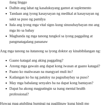
ilang linggo
Dalhin ang lahat ng kasalukuyang gamot at suplemento
Tandaan ang iyong kasaysayan ng medikal at kasaysayan ng
sakit sa puso ng pamilya
Itala ang iyong mga vital signs kung sinusubaybayan mo ang
mga ito sa bahay
Maghanda ng mga tanong tungkol sa iyong paggaling at
pangmatagalang pananaw
Ang mga tanong na itatanong sa iyong doktor ay kinabibilangan ng:
Gaano katagal ang aking paggaling?
Anong mga gawain ang dapat kong iwasan at gaano katagal?
Paano ko maiiwasan na mangyari muli ito?
Kailangan ko ba ng patuloy na pagsubaybay sa puso?
May mga babalang senyales ba na dapat kong bantayan?
Dapat ba akong magpatingin sa isang mental health
professional?
Huwag mag-atubiling humingi ng paglilinaw kung hindi mo