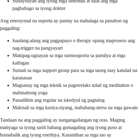
Subaybayan ang iyong mga sintomas at iulat ang mga
pagbabago sa iyong doktor
Ang emosyonal na suporta ay pantay na mahalaga sa panahon ng
paggaling:
Isaalang-alang ang pagpapayo o therapy upang maproseso ang
nag-trigger na pangyayari
Makipag-ugnayan sa mga sumusuporta sa pamilya at mga
kaibigan
Sumali sa mga support group para sa mga taong may katulad na
karanasan
Magsanay ng mga teknik sa pagrerelaks tulad ng meditation o
mahinahong yoga
Panatilihin ang regular na iskedyul ng pagtulog
Makisali sa mga kasiya-siyang, mababang-stress na mga gawain
Tandaan na ang paggaling ay nangangailangan ng oras. Maging
matiyaga sa iyong sarili habang gumagaling ang iyong puso at
bumabalik ang iyong enerhiya. Karamihan sa mga tao ay