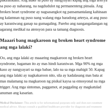
pakiramdam. Ang atake sa puso ay nangyayari kapag ang mga arterya
sa puso ay naharang, na nagdudulot ng permanenteng pinsala. Ang
broken heart syndrome ay nagsasangkot ng pansamantalang kahinaan
ng kalamnan ng puso nang walang mga baradong arterya, at ang puso
ay karaniwang ganap na gumagaling. Pareho ang nangangailangan ng
agarang medikal na atensyon para sa tamang diagnosis.
Maaari bang magkaroon ng broken heart syndrome
ang mga lalaki?
Oo, ang mga lalaki ay maaaring magkaroon ng broken heart
syndrome, bagaman ito ay mas hindi karaniwan. Mga 90% ng mga
kaso ay nangyayari sa mga babae, lalo na sa mga mahigit 50. Kapag
ang mga lalaki ay nagkakaroon nito, sila ay kadalasang mas bata at
mas malamang na magkaroon ng pisikal kaysa sa emosyonal na mga
trigger. Ang mga sintomas, paggamot, at paggaling ay magkatulad
anuman ang kasarian.
Medical Disclaimer:
This article is for informational purposes only and does not constitute
medical advice. Always consult a qualified healthcare provider for diagnosis and treatment