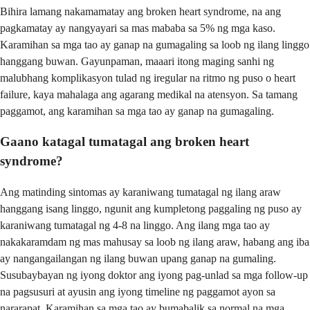
Bihira lamang nakamamatay ang broken heart syndrome, na ang
pagkamatay ay nangyayari sa mas mababa sa 5% ng mga kaso.
Karamihan sa mga tao ay ganap na gumagaling sa loob ng ilang linggo
hanggang buwan. Gayunpaman, maaari itong maging sanhi ng
malubhang komplikasyon tulad ng iregular na ritmo ng puso o heart
failure, kaya mahalaga ang agarang medikal na atensyon. Sa tamang
paggamot, ang karamihan sa mga tao ay ganap na gumagaling.
Gaano katagal tumatagal ang broken heart
syndrome?
Ang matinding sintomas ay karaniwang tumatagal ng ilang araw
hanggang isang linggo, ngunit ang kumpletong paggaling ng puso ay
karaniwang tumatagal ng 4-8 na linggo. Ang ilang mga tao ay
nakakaramdam ng mas mahusay sa loob ng ilang araw, habang ang iba
ay nangangailangan ng ilang buwan upang ganap na gumaling.
Susubaybayan ng iyong doktor ang iyong pag-unlad sa mga follow-up
na pagsusuri at ayusin ang iyong timeline ng paggamot ayon sa
nararapat. Karamihan sa mga tao ay bumabalik sa normal na mga