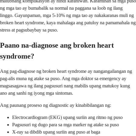
malubhang komplikasyon ay hindi karaniwan. Karamihan sa mga puso
ng mga tao ay bumabalik sa normal na paggana sa loob ng ilang
linggo. Gayunpaman, mga 5-10% ng mga tao ay nakakaranas muli ng
broken heart syndrome, kaya mahalaga ang patuloy na pamamahala ng
stress at pagsubaybay sa puso.
Paano na-diagnose ang broken heart
syndrome?
Ang pag-diagnose ng broken heart syndrome ay nangangailangan ng
pag-alis muna ng atake sa puso. Ang mga doktor sa emergency ay
magsasagawa ng ilang pagsusuri nang mabilis upang matukoy kung
ano ang sanhi ng iyong mga sintomas.
Ang paunang proseso ng diagnostic ay kinabibilangan ng:
Electrocardiogram (EKG) upang suriin ang ritmo ng puso
Pagsusuri ng dugo para sa mga marker ng atake sa puso
X-ray sa dibdib upang suriin ang puso at baga