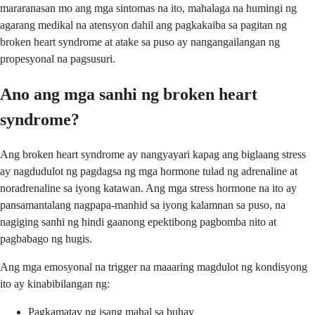
mararanasan mo ang mga sintomas na ito, mahalaga na humingi ng
agarang medikal na atensyon dahil ang pagkakaiba sa pagitan ng
broken heart syndrome at atake sa puso ay nangangailangan ng
propesyonal na pagsusuri.
Ano ang mga sanhi ng broken heart
syndrome?
Ang broken heart syndrome ay nangyayari kapag ang biglaang stress
ay nagdudulot ng pagdagsa ng mga hormone tulad ng adrenaline at
noradrenaline sa iyong katawan. Ang mga stress hormone na ito ay
pansamantalang nagpapa-manhid sa iyong kalamnan sa puso, na
nagiging sanhi ng hindi gaanong epektibong pagbomba nito at
pagbabago ng hugis.
Ang mga emosyonal na trigger na maaaring magdulot ng kondisyong
ito ay kinabibilangan ng:
Pagkamatay ng isang mahal sa buhay