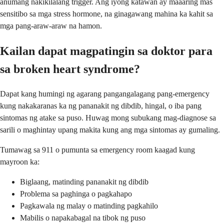
anumang nakikilalang trigger. Ang iyong katawan ay maaaring mas
sensitibo sa mga stress hormone, na ginagawang mahina ka kahit sa
mga pang-araw-araw na hamon.
Kailan dapat magpatingin sa doktor para
sa broken heart syndrome?
Dapat kang humingi ng agarang pangangalagang pang-emergency
kung nakakaranas ka ng pananakit ng dibdib, hingal, o iba pang
sintomas ng atake sa puso. Huwag mong subukang mag-diagnose sa
sarili o maghintay upang makita kung ang mga sintomas ay gumaling.
Tumawag sa 911 o pumunta sa emergency room kaagad kung
mayroon ka:
Biglaang, matinding pananakit ng dibdib
Problema sa paghinga o pagkahapo
Pagkawala ng malay o matinding pagkahilo
Mabilis o napakabagal na tibok ng puso