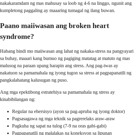
nakakaramdam ng mas mahusay sa loob ng 4-6 na linggo, ngunit ang
kumpletong paggaling ay maaaring tumagal ng ilang buwan.
Paano maiiwasan ang broken heart
syndrome?
Habang hindi mo maiiwasan ang lahat ng nakaka-stress na pangyayari
sa buhay, maaari kang bumuo ng pagiging matatag at matuto ng mas
malusog na paraan upang harapin ang stress. Ang pag-iwas ay
nakatuon sa pamamahala ng iyong tugon sa stress at pagpapanatili ng
pangkalahatang kalusugan ng puso.
Ang mga epektibong estratehiya sa pamamahala ng stress ay
kinabibilangan ng:
Regular na ehersisyo (ayon sa pag-apruba ng iyong doktor)
Pagsasagawa ng mga teknik sa pagrerelaks araw-araw
Pagkuha ng sapat na tulog (7-9 na oras gabi-gabi)
Pagpapanatili ng malalakas na koneksyon sa lipunan