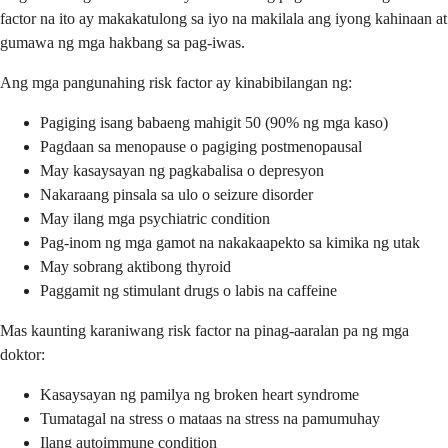
factor na ito ay makakatulong sa iyo na makilala ang iyong kahinaan at
gumawa ng mga hakbang sa pag-iwas.
Ang mga pangunahing risk factor ay kinabibilangan ng:
Pagiging isang babaeng mahigit 50 (90% ng mga kaso)
Pagdaan sa menopause o pagiging postmenopausal
May kasaysayan ng pagkabalisa o depresyon
Nakaraang pinsala sa ulo o seizure disorder
May ilang mga psychiatric condition
Pag-inom ng mga gamot na nakakaapekto sa kimika ng utak
May sobrang aktibong thyroid
Paggamit ng stimulant drugs o labis na caffeine
Mas kaunting karaniwang risk factor na pinag-aaralan pa ng mga
doktor:
Kasaysayan ng pamilya ng broken heart syndrome
Tumatagal na stress o mataas na stress na pamumuhay
Ilang autoimmune condition