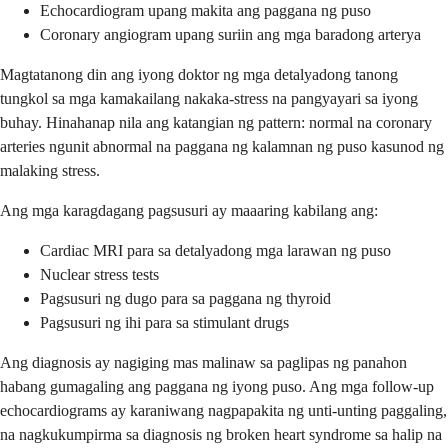
Echocardiogram upang makita ang paggana ng puso
Coronary angiogram upang suriin ang mga baradong arterya
Magtatanong din ang iyong doktor ng mga detalyadong tanong
tungkol sa mga kamakailang nakaka-stress na pangyayari sa iyong
buhay. Hinahanap nila ang katangian ng pattern: normal na coronary
arteries ngunit abnormal na paggana ng kalamnan ng puso kasunod ng
malaking stress.
Ang mga karagdagang pagsusuri ay maaaring kabilang ang:
Cardiac MRI para sa detalyadong mga larawan ng puso
Nuclear stress tests
Pagsusuri ng dugo para sa paggana ng thyroid
Pagsusuri ng ihi para sa stimulant drugs
Ang diagnosis ay nagiging mas malinaw sa paglipas ng panahon
habang gumagaling ang paggana ng iyong puso. Ang mga follow-up
echocardiograms ay karaniwang nagpapakita ng unti-unting paggaling,
na nagkukumpirma sa diagnosis ng broken heart syndrome sa halip na