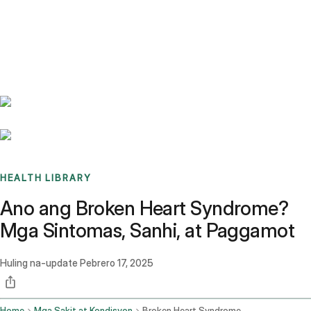
Benchmarks
Stories
FAQ
Sign up / Log in
HEALTH LIBRARY
Ano ang Broken Heart Syndrome?
Mga Sintomas, Sanhi, at Paggamot
Huling na-update
Pebrero 17, 2025
Home
Mga Sakit at Kondisyon
Broken Heart Syndrome