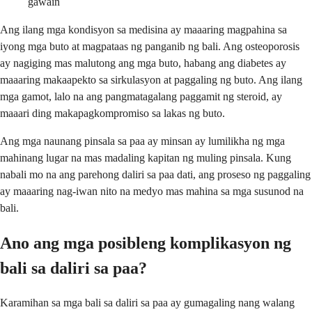
gawain
Ang ilang mga kondisyon sa medisina ay maaaring magpahina sa
iyong mga buto at magpataas ng panganib ng bali. Ang osteoporosis
ay nagiging mas malutong ang mga buto, habang ang diabetes ay
maaaring makaapekto sa sirkulasyon at paggaling ng buto. Ang ilang
mga gamot, lalo na ang pangmatagalang paggamit ng steroid, ay
maaari ding makapagkompromiso sa lakas ng buto.
Ang mga naunang pinsala sa paa ay minsan ay lumilikha ng mga
mahinang lugar na mas madaling kapitan ng muling pinsala. Kung
nabali mo na ang parehong daliri sa paa dati, ang proseso ng paggaling
ay maaaring nag-iwan nito na medyo mas mahina sa mga susunod na
bali.
Ano ang mga posibleng komplikasyon ng
bali sa daliri sa paa?
Karamihan sa mga bali sa daliri sa paa ay gumagaling nang walang