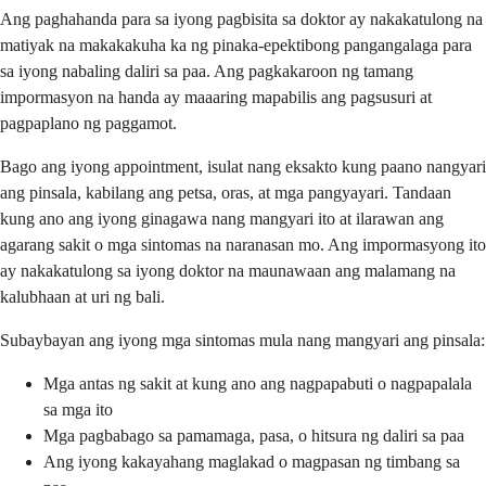
Ang paghahanda para sa iyong pagbisita sa doktor ay nakakatulong na
matiyak na makakakuha ka ng pinaka-epektibong pangangalaga para
sa iyong nabaling daliri sa paa. Ang pagkakaroon ng tamang
impormasyon na handa ay maaaring mapabilis ang pagsusuri at
pagpaplano ng paggamot.
Bago ang iyong appointment, isulat nang eksakto kung paano nangyari
ang pinsala, kabilang ang petsa, oras, at mga pangyayari. Tandaan
kung ano ang iyong ginagawa nang mangyari ito at ilarawan ang
agarang sakit o mga sintomas na naranasan mo. Ang impormasyong ito
ay nakakatulong sa iyong doktor na maunawaan ang malamang na
kalubhaan at uri ng bali.
Subaybayan ang iyong mga sintomas mula nang mangyari ang pinsala:
Mga antas ng sakit at kung ano ang nagpapabuti o nagpapalala
sa mga ito
Mga pagbabago sa pamamaga, pasa, o hitsura ng daliri sa paa
Ang iyong kakayahang maglakad o magpasan ng timbang sa