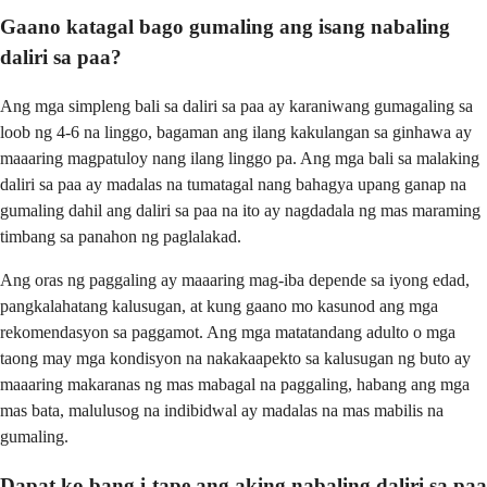
Gaano katagal bago gumaling ang isang nabaling
daliri sa paa?
Ang mga simpleng bali sa daliri sa paa ay karaniwang gumagaling sa
loob ng 4-6 na linggo, bagaman ang ilang kakulangan sa ginhawa ay
maaaring magpatuloy nang ilang linggo pa. Ang mga bali sa malaking
daliri sa paa ay madalas na tumatagal nang bahagya upang ganap na
gumaling dahil ang daliri sa paa na ito ay nagdadala ng mas maraming
timbang sa panahon ng paglalakad.
Ang oras ng paggaling ay maaaring mag-iba depende sa iyong edad,
pangkalahatang kalusugan, at kung gaano mo kasunod ang mga
rekomendasyon sa paggamot. Ang mga matatandang adulto o mga
taong may mga kondisyon na nakakaapekto sa kalusugan ng buto ay
maaaring makaranas ng mas mabagal na paggaling, habang ang mga
mas bata, malulusog na indibidwal ay madalas na mas mabilis na
gumaling.
Dapat ko bang i-tape ang aking nabaling daliri sa paa