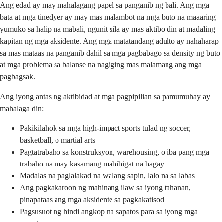
Ang edad ay may mahalagang papel sa panganib ng bali. Ang mga
bata at mga tinedyer ay may mas malambot na mga buto na maaaring
yumuko sa halip na mabali, ngunit sila ay mas aktibo din at madaling
kapitan ng mga aksidente. Ang mga matatandang adulto ay nahaharap
sa mas mataas na panganib dahil sa mga pagbabago sa density ng buto
at mga problema sa balanse na nagiging mas malamang ang mga
pagbagsak.
Ang iyong antas ng aktibidad at mga pagpipilian sa pamumuhay ay
mahalaga din:
Pakikilahok sa mga high-impact sports tulad ng soccer,
basketball, o martial arts
Pagtatrabaho sa konstruksyon, warehousing, o iba pang mga
trabaho na may kasamang mabibigat na bagay
Madalas na paglalakad na walang sapin, lalo na sa labas
Ang pagkakaroon ng mahinang ilaw sa iyong tahanan,
pinapataas ang mga aksidente sa pagkakatisod
Pagsusuot ng hindi angkop na sapatos para sa iyong mga