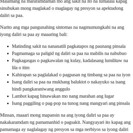
Malamang na mararamdaman mo ang sakit na ito na lumalala kapag
sinubukan mong maglakad o maglagay ng presyon sa apektadong
daliri sa paa.
Narito ang mga pangunahing sintomas na nagmumungkahi na ang
iyong daliri sa paa ay maaaring bali:
Matinding sakit na nananatili pagkatapos ng paunang pinsala
Pagmamaga sa paligid ng daliri sa paa na mabilis na nabubuo
Pagkagasgas o pagkawalan ng kulay, kadalasang lumilitaw na
lila o itim
Kahirapan sa paglalakad o pagpasan ng timbang sa paa na iyon
Isang daliri sa paa na mukhang baluktot o nakayuko sa isang
hindi pangkaraniwang anggulo
Lambot kapag hinawakan mo nang marahan ang lugar
Isang paggiling o pag-pop na tunog nang mangyari ang pinsala
Minsan, maaari mong mapansin na ang iyong daliri sa paa ay
nakakaramdam ng pamamanhid o pagsakit. Nangyayari ito kapag ang
pamamaga ay naglalagay ng presyon sa mga nerbiyos sa iyong daliri