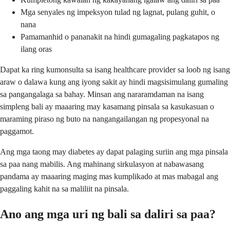
Mga senyales ng impeksyon tulad ng lagnat, pulang guhit, o
nana
Pamamanhid o pananakit na hindi gumagaling pagkatapos ng
ilang oras
Dapat ka ring kumonsulta sa isang healthcare provider sa loob ng isang
araw o dalawa kung ang iyong sakit ay hindi magsisimulang gumaling
sa pangangalaga sa bahay. Minsan ang nararamdaman na isang
simpleng bali ay maaaring may kasamang pinsala sa kasukasuan o
maraming piraso ng buto na nangangailangan ng propesyonal na
paggamot.
Ang mga taong may diabetes ay dapat palaging suriin ang mga pinsala
sa paa nang mabilis. Ang mahinang sirkulasyon at nabawasang
pandama ay maaaring maging mas kumplikado at mas mabagal ang
paggaling kahit na sa maliliit na pinsala.
Ano ang mga uri ng bali sa daliri sa paa?