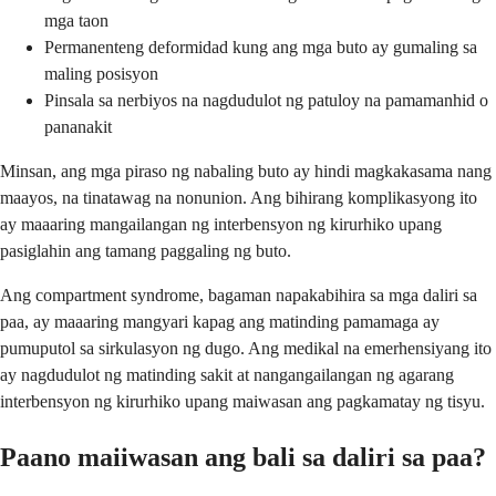
mga taon
Permanenteng deformidad kung ang mga buto ay gumaling sa
maling posisyon
Pinsala sa nerbiyos na nagdudulot ng patuloy na pamamanhid o
pananakit
Minsan, ang mga piraso ng nabaling buto ay hindi magkakasama nang
maayos, na tinatawag na nonunion. Ang bihirang komplikasyong ito
ay maaaring mangailangan ng interbensyon ng kirurhiko upang
pasiglahin ang tamang paggaling ng buto.
Ang compartment syndrome, bagaman napakabihira sa mga daliri sa
paa, ay maaaring mangyari kapag ang matinding pamamaga ay
pumuputol sa sirkulasyon ng dugo. Ang medikal na emerhensiyang ito
ay nagdudulot ng matinding sakit at nangangailangan ng agarang
interbensyon ng kirurhiko upang maiwasan ang pagkamatay ng tisyu.
Paano maiiwasan ang bali sa daliri sa paa?