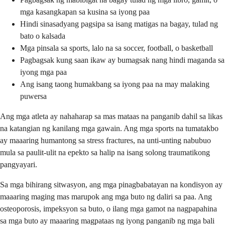
mga kasangkapan sa kusina sa iyong paa
Hindi sinasadyang pagsipa sa isang matigas na bagay, tulad ng
bato o kalsada
Mga pinsala sa sports, lalo na sa soccer, football, o basketball
Pagbagsak kung saan ikaw ay bumagsak nang hindi maganda sa
iyong mga paa
Ang isang taong humakbang sa iyong paa na may malaking
puwersa
Ang mga atleta ay nahaharap sa mas mataas na panganib dahil sa likas
na katangian ng kanilang mga gawain. Ang mga sports na tumatakbo
ay maaaring humantong sa stress fractures, na unti-unting nabubuo
mula sa paulit-ulit na epekto sa halip na isang solong traumatikong
pangyayari.
Sa mga bihirang sitwasyon, ang mga pinagbabatayan na kondisyon ay
maaaring maging mas marupok ang mga buto ng daliri sa paa. Ang
osteoporosis, impeksyon sa buto, o ilang mga gamot na nagpapahina
sa mga buto ay maaaring magpataas ng iyong panganib ng mga bali