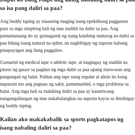
sa isa pang daliri sa paa?
Ang buddy taping ay maaaring maging isang epektibong paggamot
para sa mga simpleng bali ng mas maliliit na daliri sa paa. Ang
pamamaraang ito ay gumagamit ng isang katabing malusog na daliri sa
paa bilang isang natural na splint, na nagbibigay ng suporta habang
pinapayagan ang ilang paggalaw.
Gumamit ng medical tape o athletic tape, at maglagay ng maliliit na
piraso ng gauze sa pagitan ng mga daliri sa paa upang maiwasan ang
pangangati ng balat. Palitan ang tape nang regular at alisin ito kung
napansin mo ang pagtaas ng sakit, pamamanhid, o mga problema sa
balat. Ang mga bali sa malaking daliri sa paa ay karaniwang
nangangailangan ng mas nakabalangkas na suporta kaysa sa ibinibigay
ng buddy taping.
Kailan ako makakabalik sa sports pagkatapos ng
isang nabaling daliri sa paa?