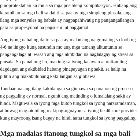
pinoprotektahan ka mula sa mga posibleng komplikasyon. Habang ang
karamihan sa mga bali sa daliri sa paa ay mga simpleng pinsala, ang
ilang mga senyales ng babala ay nagpapahiwatig ng pangangailangan
para sa propesyonal na pagsusuri at paggamot.
Ang iyong nabaling daliri sa paa ay malamang na gumaling sa loob ng
4-6 na linggo kung susundin mo ang mga tamang alituntunin sa
pangangalaga at iwasan ang mga aktibidad na naglalagay ng stress sa
pinsala. Sa panahong ito, makinig sa iyong katawan at unti-unting
dagdagan ang aktibidad habang pinapayagan ng sakit, sa halip na
pilitin ang makabuluhang kakulangan sa ginhawa.
Tandaan na ang ilang kakulangan sa ginhawa sa panahon ng proseso
ng paggaling ay normal, ngunit ang matinding o lumalalang sakit ay
hindi. Magtiwala sa iyong mga kutob tungkol sa iyong nararamdaman,
at huwag mag-atubiling makipag-ugnayan sa iyong healthcare provider
kung mayroong isang bagay na hindi tama tungkol sa iyong paggaling.
Mga madalas itanong tungkol sa mga bali