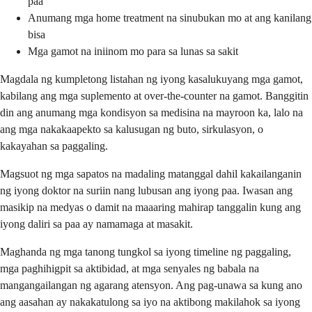
paa
Anumang mga home treatment na sinubukan mo at ang kanilang
bisa
Mga gamot na iniinom mo para sa lunas sa sakit
Magdala ng kumpletong listahan ng iyong kasalukuyang mga gamot,
kabilang ang mga suplemento at over-the-counter na gamot. Banggitin
din ang anumang mga kondisyon sa medisina na mayroon ka, lalo na
ang mga nakakaapekto sa kalusugan ng buto, sirkulasyon, o
kakayahan sa paggaling.
Magsuot ng mga sapatos na madaling matanggal dahil kakailanganin
ng iyong doktor na suriin nang lubusan ang iyong paa. Iwasan ang
masikip na medyas o damit na maaaring mahirap tanggalin kung ang
iyong daliri sa paa ay namamaga at masakit.
Maghanda ng mga tanong tungkol sa iyong timeline ng paggaling,
mga paghihigpit sa aktibidad, at mga senyales ng babala na
mangangailangan ng agarang atensyon. Ang pag-unawa sa kung ano
ang aasahan ay nakakatulong sa iyo na aktibong makilahok sa iyong