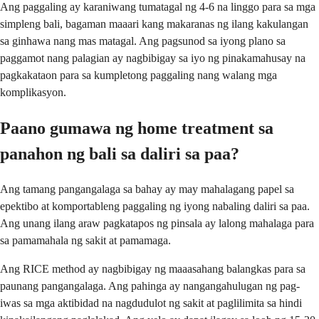
Ang paggaling ay karaniwang tumatagal ng 4-6 na linggo para sa mga
simpleng bali, bagaman maaari kang makaranas ng ilang kakulangan
sa ginhawa nang mas matagal. Ang pagsunod sa iyong plano sa
paggamot nang palagian ay nagbibigay sa iyo ng pinakamahusay na
pagkakataon para sa kumpletong paggaling nang walang mga
komplikasyon.
Paano gumawa ng home treatment sa
panahon ng bali sa daliri sa paa?
Ang tamang pangangalaga sa bahay ay may mahalagang papel sa
epektibo at komportableng paggaling ng iyong nabaling daliri sa paa.
Ang unang ilang araw pagkatapos ng pinsala ay lalong mahalaga para
sa pamamahala ng sakit at pamamaga.
Ang RICE method ay nagbibigay ng maaasahang balangkas para sa
paunang pangangalaga. Ang pahinga ay nangangahulugan ng pag-
iwas sa mga aktibidad na nagdudulot ng sakit at paglilimita sa hindi