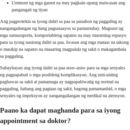
Uminom ng mga gamot na may pagkain upang maiwasan ang
pangangati ng tiyan
Ang pagprotekta sa iyong daliri sa paa sa panahon ng paggaling ay
nangangailangan ng ilang pagsasaayos sa pamumuhay. Magsuot ng
mga sumusuporta, komportableng sapatos na may maraming espasyo
para sa iyong nasirang daliri sa paa. Iwasan ang mga mataas na takong
o masikip na sapatos na maaaring magpalala ng sakit o makagambala
sa paggaling.
Subaybayan ang iyong daliri sa paa araw-araw para sa mga senyales
ng pagpapabuti o mga posibleng komplikasyon. Ang unti-unting
pagbawas sa sakit at pamamaga ay nagpapahiwatig ng normal na
paggaling, habang ang pagtaas ng sakit, bagong pamamanhid, o mga
senyales ng impeksyon ay nangangailangan ng medikal na atensyon.
Paano ka dapat maghanda para sa iyong
appointment sa doktor?