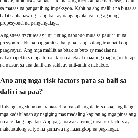
buto ay tumutusok sa balat. Ito ay isang medikal na emerhensiya dahil
sa mataas na panganib ng impeksyon. Kahit na ang maliliit na butas sa
balat sa ibabaw ng isang bali ay nangangailangan ng agarang
propesyonal na pangangalaga.
Ang stress fractures ay unti-unting nabubuo mula sa paulit-ulit na
presyon o labis na paggamit sa halip na isang solong traumatikong
pangyayari. Ang mga maliliit na bitak sa buto ay madalas na
nakakaapekto sa mga tumatakbo o atleta at maaaring maging mahirap
na masuri sa una dahil ang sakit ay unti-unting nabubuo.
Ano ang mga risk factors para sa bali sa
daliri sa paa?
Habang ang sinuman ay maaaring mabali ang daliri sa paa, ang ilang
mga kadahilanan ay nagiging mas madaling kapitan ng mga pinsalang
ito ang ilang mga tao. Ang pag-unawa sa iyong mga risk factors ay
makatutulong sa iyo na gumawa ng naaangkop na pag-iingat.