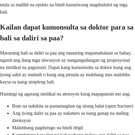
mula sa maliliit na epekto na hindi karaniwang magdudulot ng mga
bali.
Kailan dapat kumonsulta sa doktor para sa
bali sa daliri sa paa?
Maraming bali sa daliri sa paa ang maaaring mapamahalaan sa bahay,
ngunit ang ilang mga sitwasyon ay nangangailangan ng propesyonal
na medikal na pagsusuri. Dapat kang kumonsulta sa doktor kung ang
iyong sakit ay matindi o kung ang pinsala ay mukhang mas malubha
kaysa sa isang simpleng bali.
Humingi ng agarang medikal na atensyon kung mapapansin mo ang:
Buto na nakikita sa pamamagitan ng sirang balat (open fracture)
Ang iyong daliri sa paa ay nakaturo sa isang ganap na maling
direksyon
Malubhang pagdurugo na hindi titigil
Kumpletong kawalan ng kakayahang igalaw ang daliri sa paa