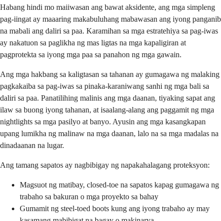
Habang hindi mo maiiwasan ang bawat aksidente, ang mga simpleng
pag-iingat ay maaaring makabuluhang mabawasan ang iyong panganib
na mabali ang daliri sa paa. Karamihan sa mga estratehiya sa pag-iwas
ay nakatuon sa paglikha ng mas ligtas na mga kapaligiran at
pagprotekta sa iyong mga paa sa panahon ng mga gawain.
Ang mga hakbang sa kaligtasan sa tahanan ay gumagawa ng malaking
pagkakaiba sa pag-iwas sa pinaka-karaniwang sanhi ng mga bali sa
daliri sa paa. Panatilihing malinis ang mga daanan, tiyaking sapat ang
ilaw sa buong iyong tahanan, at isaalang-alang ang paggamit ng mga
nightlights sa mga pasilyo at banyo. Ayusin ang mga kasangkapan
upang lumikha ng malinaw na mga daanan, lalo na sa mga madalas na
dinadaanan na lugar.
Ang tamang sapatos ay nagbibigay ng napakahalagang proteksyon:
Magsuot ng matibay, closed-toe na sapatos kapag gumagawa ng
trabaho sa bakuran o mga proyekto sa bahay
Gumamit ng steel-toed boots kung ang iyong trabaho ay may
kasamang mabibigat na bagay o makinarya