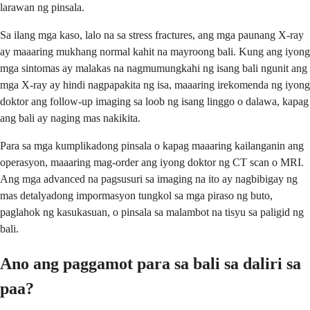
larawan ng pinsala.
Sa ilang mga kaso, lalo na sa stress fractures, ang mga paunang X-ray
ay maaaring mukhang normal kahit na mayroong bali. Kung ang iyong
mga sintomas ay malakas na nagmumungkahi ng isang bali ngunit ang
mga X-ray ay hindi nagpapakita ng isa, maaaring irekomenda ng iyong
doktor ang follow-up imaging sa loob ng isang linggo o dalawa, kapag
ang bali ay naging mas nakikita.
Para sa mga kumplikadong pinsala o kapag maaaring kailanganin ang
operasyon, maaaring mag-order ang iyong doktor ng CT scan o MRI.
Ang mga advanced na pagsusuri sa imaging na ito ay nagbibigay ng
mas detalyadong impormasyon tungkol sa mga piraso ng buto,
paglahok ng kasukasuan, o pinsala sa malambot na tisyu sa paligid ng
bali.
Ano ang paggamot para sa bali sa daliri sa
paa?