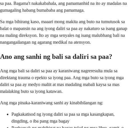
sa paa. Bagama't nakakabahala, ang pamamanhid na ito ay madalas na
gumagaling habang bumababa ang pamamaga.
Sa mga bihirang kaso, maaari mong makita ang buto na tumutusok sa
balat o mapansin na ang iyong daliri sa paa ay nakaturo sa isang ganap
na maling direksyon. Ito ay mga senyales ng isang malubhang bali na
nangangailangan ng agarang medikal na atensyon.
Ano ang sanhi ng bali sa daliri sa paa?
Ang mga bali sa daliri sa paa ay karaniwang nagreresulta mula sa
direktang trauma o epekto sa iyong paa. Ang mga buto sa iyong mga
daliri sa paa ay medyo maliit at mas madaling mabali kaysa sa mas
malalaking buto sa iyong katawan.
Ang mga pinaka-karaniwang sanhi ay kinabibilangan ng:
Pagkakatisod ng iyong daliri sa paa sa mga kasangkapan,
dingding, o iba pang mga bagay
Pagbagsak ng mabibigat na bagay tulad ng mga libro, gamit, o