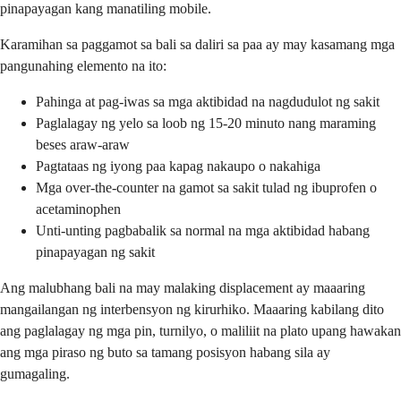
pinapayagan kang manatiling mobile.
Karamihan sa paggamot sa bali sa daliri sa paa ay may kasamang mga
pangunahing elemento na ito:
Pahinga at pag-iwas sa mga aktibidad na nagdudulot ng sakit
Paglalagay ng yelo sa loob ng 15-20 minuto nang maraming
beses araw-araw
Pagtataas ng iyong paa kapag nakaupo o nakahiga
Mga over-the-counter na gamot sa sakit tulad ng ibuprofen o
acetaminophen
Unti-unting pagbabalik sa normal na mga aktibidad habang
pinapayagan ng sakit
Ang malubhang bali na may malaking displacement ay maaaring
mangailangan ng interbensyon ng kirurhiko. Maaaring kabilang dito
ang paglalagay ng mga pin, turnilyo, o maliliit na plato upang hawakan
ang mga piraso ng buto sa tamang posisyon habang sila ay
gumagaling.