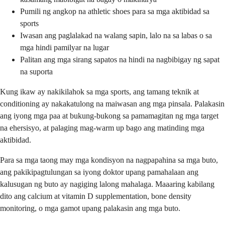
Pumili ng angkop na athletic shoes para sa mga aktibidad sa
sports
Iwasan ang paglalakad na walang sapin, lalo na sa labas o sa
mga hindi pamilyar na lugar
Palitan ang mga sirang sapatos na hindi na nagbibigay ng sapat
na suporta
Kung ikaw ay nakikilahok sa mga sports, ang tamang teknik at
conditioning ay nakakatulong na maiwasan ang mga pinsala. Palakasin
ang iyong mga paa at bukung-bukong sa pamamagitan ng mga target
na ehersisyo, at palaging mag-warm up bago ang matinding mga
aktibidad.
Para sa mga taong may mga kondisyon na nagpapahina sa mga buto,
ang pakikipagtulungan sa iyong doktor upang pamahalaan ang
kalusugan ng buto ay nagiging lalong mahalaga. Maaaring kabilang
dito ang calcium at vitamin D supplementation, bone density
monitoring, o mga gamot upang palakasin ang mga buto.