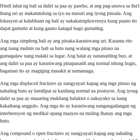
Hindi lahat ng bali sa daliri sa paa ay pareho, at ang pag-unawa sa iba't
ibang uri ay makatutulong sa iyo na masuri ang iyong pinsala. Ang
lokasyon at kalubhaan ng bali ay nakakaimpluwensya kung paano ito
dapat gamutin at kung gaano katagal bago gumaling.
Ang mga simpleng bali ay ang pinaka-karaniwang uri. Kasama rito
ang isang malinis na bali sa buto nang walang mga piraso na
gumagalaw nang malaki sa lugar. Ang balat ay nananatiling buo, at
ang daliri sa paa ay karaniwang pinapanatili ang normal nitong hugis,
bagaman ito ay magiging masakit at namamaga.
Ang mga displaced fractures ay nangyayari kapag ang mga piraso ng
nabaling buto ay lumilipat sa kanilang normal na posisyon. Ang iyong
daliri sa paa ay maaaring mukhang baluktot o nakayuko sa isang
kakaibang anggulo. Ang mga ito ay karaniwang nangangailangan ng
interbensyon ng medikal upang maayos na muling ihanay ang mga
buto.
Ang compound o open fractures ay nangyayari kapag ang nabaling