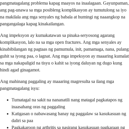
pangmatagalang problema kapag maayos na inaalagaan. Gayunpaman,
ang pag-unawa sa mga posibleng komplikasyon ay tumutulong sa iyo
na makilala ang mga senyales ng babala at humingi ng naaangkop na
pangangalaga kapag kinakailangan.
Ang impeksyon ay kumakatawan sa pinaka-seryosong agarang
komplikasyon, lalo na sa mga open fractures. Ang mga senyales ay
kinabibilangan ng pagtaas ng pamumula, init, pamamaga, nana, pulang
guhit sa iyong paa, o lagnat. Ang mga impeksyon ay maaaring kumalat
sa mga nakapaligid na tisyu o kahit sa iyong daluyan ng dugo kung
hindi agad ginagamot.
Ang mahinang paggaling ay maaaring magresulta sa ilang mga
pangmatagalang isyu:
Tumatagal na sakit na nananatili nang matagal pagkatapos ng
inaasahang oras ng paggaling
Katigasan o nabawasang hanay ng paggalaw sa kasukasuan ng
daliri sa paa
Pagkakaroon ng arthritis sa nasirang kasukasuan pagkaraan ng