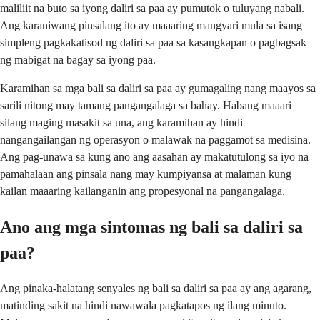
maliliit na buto sa iyong daliri sa paa ay pumutok o tuluyang nabali.
Ang karaniwang pinsalang ito ay maaaring mangyari mula sa isang
simpleng pagkakatisod ng daliri sa paa sa kasangkapan o pagbagsak
ng mabigat na bagay sa iyong paa.
Karamihan sa mga bali sa daliri sa paa ay gumagaling nang maayos sa
sarili nitong may tamang pangangalaga sa bahay. Habang maaari
silang maging masakit sa una, ang karamihan ay hindi
nangangailangan ng operasyon o malawak na paggamot sa medisina.
Ang pag-unawa sa kung ano ang aasahan ay makatutulong sa iyo na
pamahalaan ang pinsala nang may kumpiyansa at malaman kung
kailan maaaring kailanganin ang propesyonal na pangangalaga.
Ano ang mga sintomas ng bali sa daliri sa
paa?
Ang pinaka-halatang senyales ng bali sa daliri sa paa ay ang agarang,
matinding sakit na hindi nawawala pagkatapos ng ilang minuto.