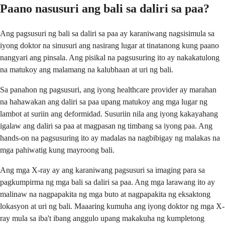
Paano nasusuri ang bali sa daliri sa paa?
Ang pagsusuri ng bali sa daliri sa paa ay karaniwang nagsisimula sa
iyong doktor na sinusuri ang nasirang lugar at tinatanong kung paano
nangyari ang pinsala. Ang pisikal na pagsusuring ito ay nakakatulong
na matukoy ang malamang na kalubhaan at uri ng bali.
Sa panahon ng pagsusuri, ang iyong healthcare provider ay marahan
na hahawakan ang daliri sa paa upang matukoy ang mga lugar ng
lambot at suriin ang deformidad. Susuriin nila ang iyong kakayahang
igalaw ang daliri sa paa at magpasan ng timbang sa iyong paa. Ang
hands-on na pagsusuring ito ay madalas na nagbibigay ng malakas na
mga pahiwatig kung mayroong bali.
Ang mga X-ray ay ang karaniwang pagsusuri sa imaging para sa
pagkumpirma ng mga bali sa daliri sa paa. Ang mga larawang ito ay
malinaw na nagpapakita ng mga buto at nagpapakita ng eksaktong
lokasyon at uri ng bali. Maaaring kumuha ang iyong doktor ng mga X-
ray mula sa iba't ibang anggulo upang makakuha ng kumpletong