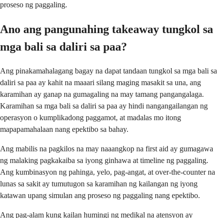
proseso ng paggaling.
Ano ang pangunahing takeaway tungkol sa
mga bali sa daliri sa paa?
Ang pinakamahalagang bagay na dapat tandaan tungkol sa mga bali sa
daliri sa paa ay kahit na maaari silang maging masakit sa una, ang
karamihan ay ganap na gumagaling na may tamang pangangalaga.
Karamihan sa mga bali sa daliri sa paa ay hindi nangangailangan ng
operasyon o kumplikadong paggamot, at madalas mo itong
mapapamahalaan nang epektibo sa bahay.
Ang mabilis na pagkilos na may naaangkop na first aid ay gumagawa
ng malaking pagkakaiba sa iyong ginhawa at timeline ng paggaling.
Ang kumbinasyon ng pahinga, yelo, pag-angat, at over-the-counter na
lunas sa sakit ay tumutugon sa karamihan ng kailangan ng iyong
katawan upang simulan ang proseso ng paggaling nang epektibo.
Ang pag-alam kung kailan humingi ng medikal na atensyon ay