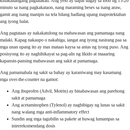
kinakailangang paglalakad. Ang yelo ay dapat ilagay sa loob ng 15-20
minuto sa isang pagkakataon, nang maraming beses sa isang araw,
gamit ang isang manipis na tela bilang hadlang upang maprotektahan
ang iyong balat.
Ang pagtataas ay nakakatulong na mabawasan ang pamamaga nang
malaki. Kapag nakaupo o nakahiga, iangat ang iyong nasirang paa sa
mga unan upang ito ay mas mataas kaysa sa antas ng iyong puso. Ang
posisyong ito ay naghihikayat sa pag-alis ng likido at maaaring
kapansin-pansing mabawasan ang sakit at pamamaga.
Ang pamamahala ng sakit sa bahay ay karaniwang may kasamang
mga over-the-counter na gamot:
Ang ibuprofen (Advil, Motrin) ay binabawasan ang parehong
sakit at pamamaga
Ang acetaminophen (Tylenol) ay nagbibigay ng lunas sa sakit
nang walang mga anti-inflammatory effect
Sundin ang mga tagubilin sa pakete at huwag lumampas sa
inirerekomendang dosis