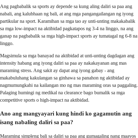
Ang pagbabalik sa sports ay depende sa kung aling daliri sa paa ang
nabali, ang kalubhaan ng bali, at ang mga pangangailangan ng iyong
partikular na sport. Karamihan sa mga tao ay unti-unting makakabalik
sa mga low-impact na aktibidad pagkatapos ng 3-4 na linggo, na ang
ganap na pagbabalik sa mga high-impact sports ay tumatagal ng 6-8 na
linggo.
Magsimula sa mga banayad na aktibidad at unti-unting dagdagan ang
intensity habang ang iyong daliri sa paa ay nakakayanan ang mas
maraming stress. Ang sakit ay dapat ang iyong gabay - ang
makabuluhang kakulangan sa ginhawa sa panahon ng aktibidad ay
nagmumungkahi na kailangan mo ng mas maraming oras sa paggaling.
Palaging humingi ng medikal na clearance bago bumalik sa mga
competitive sports o high-impact na aktibidad.
Ano ang mangyayari kung hindi ko gagamutin ang
isang nabaling daliri sa paa?
Maraming simpleng bali sa daliri sa paa ang gumagaling nang maayos