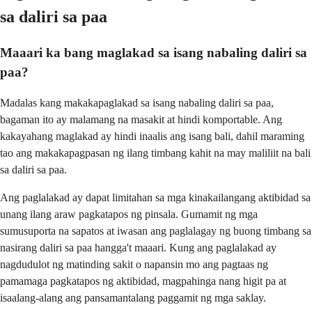
sa daliri sa paa
Maaari ka bang maglakad sa isang nabaling daliri sa
paa?
Madalas kang makakapaglakad sa isang nabaling daliri sa paa,
bagaman ito ay malamang na masakit at hindi komportable. Ang
kakayahang maglakad ay hindi inaalis ang isang bali, dahil maraming
tao ang makakapagpasan ng ilang timbang kahit na may maliliit na bali
sa daliri sa paa.
Ang paglalakad ay dapat limitahan sa mga kinakailangang aktibidad sa
unang ilang araw pagkatapos ng pinsala. Gumamit ng mga
sumusuporta na sapatos at iwasan ang paglalagay ng buong timbang sa
nasirang daliri sa paa hangga't maaari. Kung ang paglalakad ay
nagdudulot ng matinding sakit o napansin mo ang pagtaas ng
pamamaga pagkatapos ng aktibidad, magpahinga nang higit pa at
isaalang-alang ang pansamantalang paggamit ng mga saklay.