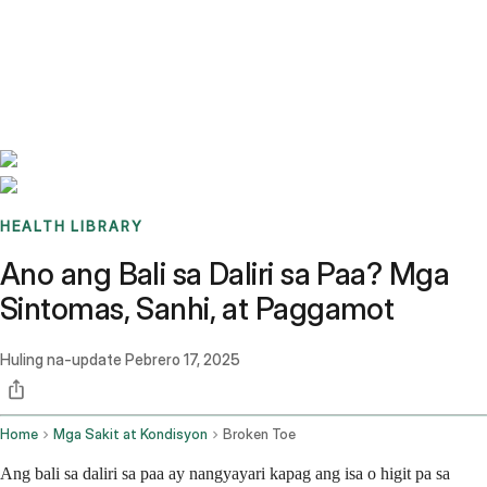
Benchmarks
Stories
FAQ
Sign up / Log in
HEALTH LIBRARY
Ano ang Bali sa Daliri sa Paa? Mga
Sintomas, Sanhi, at Paggamot
Huling na-update
Pebrero 17, 2025
Home
Mga Sakit at Kondisyon
Broken Toe
Ang bali sa daliri sa paa ay nangyayari kapag ang isa o higit pa sa