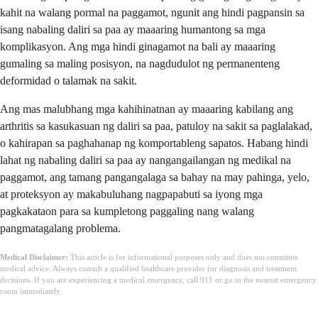
kahit na walang pormal na paggamot, ngunit ang hindi pagpansin sa
isang nabaling daliri sa paa ay maaaring humantong sa mga
komplikasyon. Ang mga hindi ginagamot na bali ay maaaring
gumaling sa maling posisyon, na nagdudulot ng permanenteng
deformidad o talamak na sakit.
Ang mas malubhang mga kahihinatnan ay maaaring kabilang ang
arthritis sa kasukasuan ng daliri sa paa, patuloy na sakit sa paglalakad,
o kahirapan sa paghahanap ng komportableng sapatos. Habang hindi
lahat ng nabaling daliri sa paa ay nangangailangan ng medikal na
paggamot, ang tamang pangangalaga sa bahay na may pahinga, yelo,
at proteksyon ay makabuluhang nagpapabuti sa iyong mga
pagkakataon para sa kumpletong paggaling nang walang
pangmatagalang problema.
Medical Disclaimer:
This article is for informational purposes only and does not constitute
medical advice. Always consult a qualified healthcare provider for diagnosis and treatment
decisions. If you are experiencing a medical emergency, call 911 or go to the nearest emergency
room immediately.