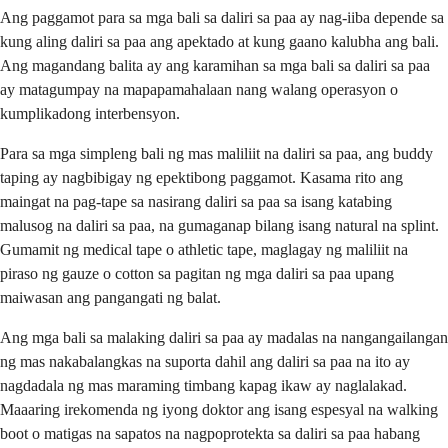
Ang paggamot para sa mga bali sa daliri sa paa ay nag-iiba depende sa
kung aling daliri sa paa ang apektado at kung gaano kalubha ang bali.
Ang magandang balita ay ang karamihan sa mga bali sa daliri sa paa
ay matagumpay na mapapamahalaan nang walang operasyon o
kumplikadong interbensyon.
Para sa mga simpleng bali ng mas maliliit na daliri sa paa, ang buddy
taping ay nagbibigay ng epektibong paggamot. Kasama rito ang
maingat na pag-tape sa nasirang daliri sa paa sa isang katabing
malusog na daliri sa paa, na gumaganap bilang isang natural na splint.
Gumamit ng medical tape o athletic tape, maglagay ng maliliit na
piraso ng gauze o cotton sa pagitan ng mga daliri sa paa upang
maiwasan ang pangangati ng balat.
Ang mga bali sa malaking daliri sa paa ay madalas na nangangailangan
ng mas nakabalangkas na suporta dahil ang daliri sa paa na ito ay
nagdadala ng mas maraming timbang kapag ikaw ay naglalakad.
Maaaring irekomenda ng iyong doktor ang isang espesyal na walking
boot o matigas na sapatos na nagpoprotekta sa daliri sa paa habang