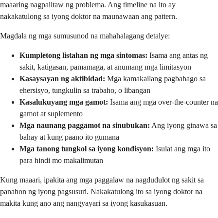
maaaring nagpalitaw ng problema. Ang timeline na ito ay
nakakatulong sa iyong doktor na maunawaan ang pattern.
Magdala ng mga sumusunod na mahahalagang detalye:
Kumpletong listahan ng mga sintomas:
Isama ang antas ng
sakit, katigasan, pamamaga, at anumang mga limitasyon
Kasaysayan ng aktibidad:
Mga kamakailang pagbabago sa
ehersisyo, tungkulin sa trabaho, o libangan
Kasalukuyang mga gamot:
Isama ang mga over-the-counter na
gamot at suplemento
Mga naunang paggamot na sinubukan:
Ang iyong ginawa sa
bahay at kung paano ito gumana
Mga tanong tungkol sa iyong kondisyon:
Isulat ang mga ito
para hindi mo makalimutan
Kung maaari, ipakita ang mga paggalaw na nagdudulot ng sakit sa
panahon ng iyong pagsusuri. Nakakatulong ito sa iyong doktor na
makita kung ano ang nangyayari sa iyong kasukasuan.