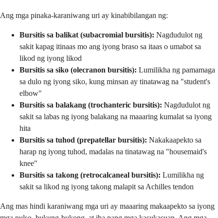
Ang mga pinaka-karaniwang uri ay kinabibilangan ng:
Bursitis sa balikat (subacromial bursitis):
Nagdudulot ng
sakit kapag itinaas mo ang iyong braso sa itaas o umabot sa
likod ng iyong likod
Bursitis sa siko (olecranon bursitis):
Lumilikha ng pamamaga
sa dulo ng iyong siko, kung minsan ay tinatawag na "student's
elbow"
Bursitis sa balakang (trochanteric bursitis):
Nagdudulot ng
sakit sa labas ng iyong balakang na maaaring kumalat sa iyong
hita
Bursitis sa tuhod (prepatellar bursitis):
Nakakaapekto sa
harap ng iyong tuhod, madalas na tinatawag na "housemaid's
knee"
Bursitis sa takong (retrocalcaneal bursitis):
Lumilikha ng
sakit sa likod ng iyong takong malapit sa Achilles tendon
Ang mas hindi karaniwang mga uri ay maaaring makaapekto sa iyong
mga pulso, bukung-bukong, at iba pang mga kasukasuan. Ang mga