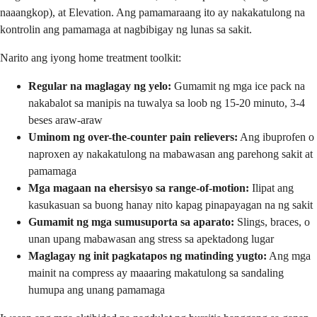
naaangkop), at Elevation. Ang pamamaraang ito ay nakakatulong na
kontrolin ang pamamaga at nagbibigay ng lunas sa sakit.
Narito ang iyong home treatment toolkit:
Regular na maglagay ng yelo:
Gumamit ng mga ice pack na
nakabalot sa manipis na tuwalya sa loob ng 15-20 minuto, 3-4
beses araw-araw
Uminom ng over-the-counter pain relievers:
Ang ibuprofen o
naproxen ay nakakatulong na mabawasan ang parehong sakit at
pamamaga
Mga magaan na ehersisyo sa range-of-motion:
Ilipat ang
kasukasuan sa buong hanay nito kapag pinapayagan na ng sakit
Gumamit ng mga sumusuporta sa aparato:
Slings, braces, o
unan upang mabawasan ang stress sa apektadong lugar
Maglagay ng init pagkatapos ng matinding yugto:
Ang mga
mainit na compress ay maaaring makatulong sa sandaling
humupa ang unang pamamaga