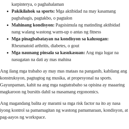
karpinterya, o paghahalaman
Pakikilahok sa sports:
Mga aktibidad na may kasamang
paghahagis, pagtakbo, o pagtalon
Mahinang kondisyon:
Pagsisimula ng matinding aktibidad
nang walang wastong warm-up o antas ng fitness
Mga pinagbabatayan na kondisyon sa kalusugan:
Rheumatoid arthritis, diabetes, o gout
Mga naunang pinsala sa kasukasuan:
Ang mga lugar na
nasugatan na dati ay mas mahina
Ang ilang mga trabaho ay may mas mataas na panganib, kabilang ang
konstruksyon, pagtugtog ng musika, at propesyonal na sports.
Gayunpaman, kahit na ang mga nagtatrabaho sa opisina ay maaaring
magkaroon ng bursitis dahil sa masamang ergonomics.
Ang magandang balita ay marami sa mga risk factor na ito ay nasa
iyong kontrol sa pamamagitan ng wastong pamamaraan, kondisyon, at
pag-aayos ng workspace.