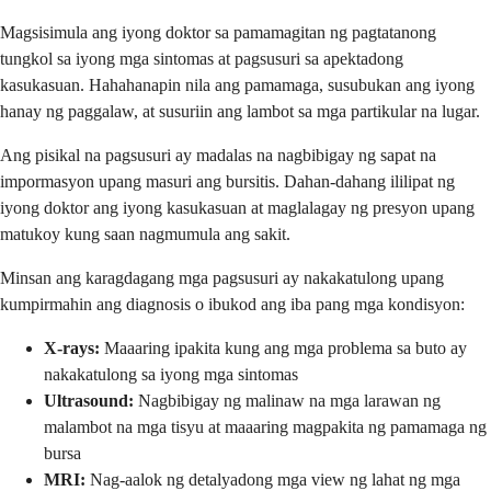
Magsisimula ang iyong doktor sa pamamagitan ng pagtatanong
tungkol sa iyong mga sintomas at pagsusuri sa apektadong
kasukasuan. Hahahanapin nila ang pamamaga, susubukan ang iyong
hanay ng paggalaw, at susuriin ang lambot sa mga partikular na lugar.
Ang pisikal na pagsusuri ay madalas na nagbibigay ng sapat na
impormasyon upang masuri ang bursitis. Dahan-dahang ililipat ng
iyong doktor ang iyong kasukasuan at maglalagay ng presyon upang
matukoy kung saan nagmumula ang sakit.
Minsan ang karagdagang mga pagsusuri ay nakakatulong upang
kumpirmahin ang diagnosis o ibukod ang iba pang mga kondisyon:
X-rays:
Maaaring ipakita kung ang mga problema sa buto ay
nakakatulong sa iyong mga sintomas
Ultrasound:
Nagbibigay ng malinaw na mga larawan ng
malambot na mga tisyu at maaaring magpakita ng pamamaga ng
bursa
MRI:
Nag-aalok ng detalyadong mga view ng lahat ng mga