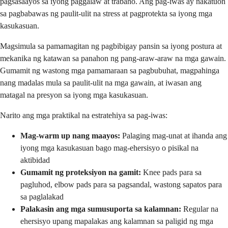
pagsasaayos sa iyong paggalaw at trabaho. Ang pag-iwas ay nakatuon
sa pagbabawas ng paulit-ulit na stress at pagprotekta sa iyong mga
kasukasuan.
Magsimula sa pamamagitan ng pagbibigay pansin sa iyong postura at
mekanika ng katawan sa panahon ng pang-araw-araw na mga gawain.
Gumamit ng wastong mga pamamaraan sa pagbubuhat, magpahinga
nang madalas mula sa paulit-ulit na mga gawain, at iwasan ang
matagal na presyon sa iyong mga kasukasuan.
Narito ang mga praktikal na estratehiya sa pag-iwas:
Mag-warm up nang maayos:
Palaging mag-unat at ihanda ang
iyong mga kasukasuan bago mag-ehersisyo o pisikal na
aktibidad
Gumamit ng proteksiyon na gamit:
Knee pads para sa
pagluhod, elbow pads para sa pagsandal, wastong sapatos para
sa paglalakad
Palakasin ang mga sumusuporta sa kalamnan:
Regular na
ehersisyo upang mapalakas ang kalamnan sa paligid ng mga