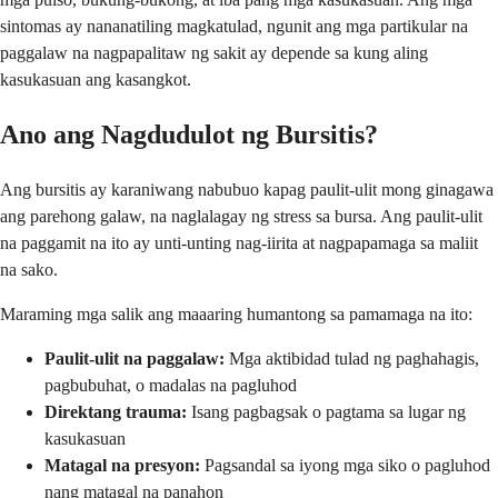
sintomas ay nananatiling magkatulad, ngunit ang mga partikular na
paggalaw na nagpapalitaw ng sakit ay depende sa kung aling
kasukasuan ang kasangkot.
Ano ang Nagdudulot ng Bursitis?
Ang bursitis ay karaniwang nabubuo kapag paulit-ulit mong ginagawa
ang parehong galaw, na naglalagay ng stress sa bursa. Ang paulit-ulit
na paggamit na ito ay unti-unting nag-iirita at nagpapamaga sa maliit
na sako.
Maraming mga salik ang maaaring humantong sa pamamaga na ito:
Paulit-ulit na paggalaw:
Mga aktibidad tulad ng paghahagis,
pagbubuhat, o madalas na pagluhod
Direktang trauma:
Isang pagbagsak o pagtama sa lugar ng
kasukasuan
Matagal na presyon:
Pagsandal sa iyong mga siko o pagluhod
nang matagal na panahon