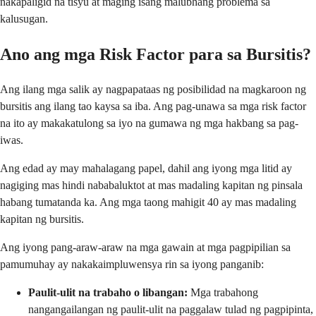
nakapaligid na tisyu at maging isang malubhang problema sa
kalusugan.
Ano ang mga Risk Factor para sa Bursitis?
Ang ilang mga salik ay nagpapataas ng posibilidad na magkaroon ng
bursitis ang ilang tao kaysa sa iba. Ang pag-unawa sa mga risk factor
na ito ay makakatulong sa iyo na gumawa ng mga hakbang sa pag-
iwas.
Ang edad ay may mahalagang papel, dahil ang iyong mga litid ay
nagiging mas hindi nababaluktot at mas madaling kapitan ng pinsala
habang tumatanda ka. Ang mga taong mahigit 40 ay mas madaling
kapitan ng bursitis.
Ang iyong pang-araw-araw na mga gawain at mga pagpipilian sa
pamumuhay ay nakakaimpluwensya rin sa iyong panganib:
Paulit-ulit na trabaho o libangan:
Mga trabahong
nangangailangan ng paulit-ulit na paggalaw tulad ng pagpipinta,