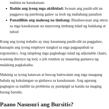
mahina na kasukasuan
Ibahin ang iyong mga aktibidad:
Iwasan ang paulit-ulit na
paggawa ng parehong galaw sa loob ng mahabang panahon
Panatilihin ang malusog na timbang:
Binabawasan ang stress
sa mga kasukasuan na mayroong timbang tulad ng balakang at
tuhod
Kung ang iyong trabaho ay may kasamang paulit-ulit na paggalaw,
kausapin ang iyong employer tungkol sa mga pagpapabuti sa
ergonomics. Ang simpleng mga pagbabago tulad ng adjustable chairs,
wastong disenyo ng tool, o job rotation ay maaaring gumawa ng
malaking pagkakaiba.
Makinig sa iyong katawan at huwag balewalain ang mga maagang
babala ng kakulangan sa ginhawa sa kasukasuan. Ang agarang
pagtugon sa maliliit na problema ay pumipigil sa kanila na maging
buong bursitis.
Paano Nasusuri ang Bursitis?