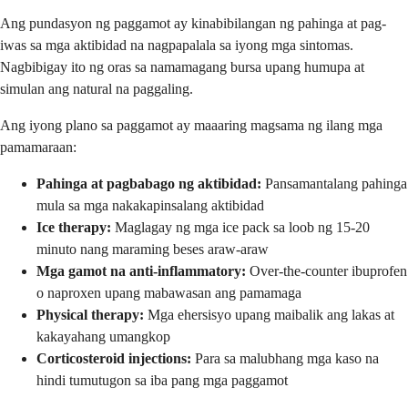
Ang pundasyon ng paggamot ay kinabibilangan ng pahinga at pag-
iwas sa mga aktibidad na nagpapalala sa iyong mga sintomas.
Nagbibigay ito ng oras sa namamagang bursa upang humupa at
simulan ang natural na paggaling.
Ang iyong plano sa paggamot ay maaaring magsama ng ilang mga
pamamaraan:
Pahinga at pagbabago ng aktibidad:
Pansamantalang pahinga
mula sa mga nakakapinsalang aktibidad
Ice therapy:
Maglagay ng mga ice pack sa loob ng 15-20
minuto nang maraming beses araw-araw
Mga gamot na anti-inflammatory:
Over-the-counter ibuprofen
o naproxen upang mabawasan ang pamamaga
Physical therapy:
Mga ehersisyo upang maibalik ang lakas at
kakayahang umangkop
Corticosteroid injections:
Para sa malubhang mga kaso na
hindi tumutugon sa iba pang mga paggamot