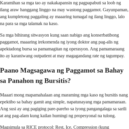
Karamihan sa mga tao ay nakakapansin ng pagpapabuti sa loob ng
ilang araw hanggang linggo na may wastong paggamot. Gayunpaman,
ang kumpletong paggaling ay maaaring tumagal ng ilang linggo, lalo
na para sa mga talamak na kaso.
Sa mga bihirang sitwasyon kung saan nabigo ang konserbatibong
paggamot, maaaring irekomenda ng iyong doktor ang pag-alis ng
apektadong bursa sa pamamagitan ng operasyon. Ang pamamaraang
ito ay karaniwang outpatient at may magagandang rate ng tagumpay.
Paano Magsagawa ng Paggamot sa Bahay
sa Panahon ng Bursitis?
Maaari mong mapamahalaan ang maraming mga kaso ng bursitis nang
epektibo sa bahay gamit ang simple, napatunayang mga pamamaraan.
Ang susi ay ang pagiging pare-pareho sa iyong pangangalaga sa sarili
at ang pag-alam kung kailan humingi ng propesyonal na tulong.
Magsimula sa RICE protocol: Rest, Ice, Compression (kung