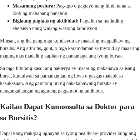
Masamang postura:
Pag-upo o pagtayo nang hindi tama sa
loob ng mahabang panahon
Biglaang pagtaas ng aktibidad:
Pagtalon sa matinding
ehersisyo nang walang wastong kondisyon
Minsan, ang iba pang mga kondisyon ay maaaring magpalitaw ng
bursitis. Ang arthritis, gout, o mga karamdaman sa thyroid ay maaaring
maging mas madaling kapitan ng pamamaga ang iyong bursae.
Sa mga bihirang kaso, ang bakterya ay maaaring makahawa sa isang
bursa, karaniwan sa pamamagitan ng hiwa o gasgas malapit sa
kasukasuan. Ang ganitong uri ng nakakahawang bursitis ay
nangangailangan ng agarang paggamot ng antibiotic.
Kailan Dapat Kumonsulta sa Doktor para
sa Bursitis?
Dapat kang makipag-ugnayan sa iyong healthcare provider kung ang