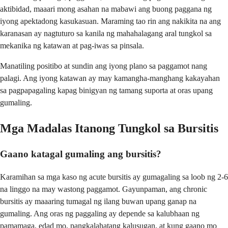
aktibidad, maaari mong asahan na mabawi ang buong paggana ng
iyong apektadong kasukasuan. Maraming tao rin ang nakikita na ang
karanasan ay nagtuturo sa kanila ng mahahalagang aral tungkol sa
mekanika ng katawan at pag-iwas sa pinsala.
Manatiling positibo at sundin ang iyong plano sa paggamot nang
palagi. Ang iyong katawan ay may kamangha-manghang kakayahan
sa pagpapagaling kapag binigyan ng tamang suporta at oras upang
gumaling.
Mga Madalas Itanong Tungkol sa Bursitis
Gaano katagal gumaling ang bursitis?
Karamihan sa mga kaso ng acute bursitis ay gumagaling sa loob ng 2-6
na linggo na may wastong paggamot. Gayunpaman, ang chronic
bursitis ay maaaring tumagal ng ilang buwan upang ganap na
gumaling. Ang oras ng paggaling ay depende sa kalubhaan ng
pamamaga, edad mo, pangkalahatang kalusugan, at kung gaano mo