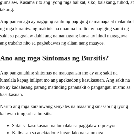
gumalaw. Kasama rito ang iyong mga balikat, siko, balakang, tuhod, at
takong.
Ang pamamaga ay nagiging sanhi ng pagiging namamaga at malambot
ng mga karaniwang makinis na unan na ito. Ito ay nagiging sanhi ng
sakit sa paggalaw dahil ang namamagang bursa ay hindi magagawa
ang trabaho nito sa pagbabawas ng alitan nang maayos.
Ano ang mga Sintomas ng Bursitis?
Ang pangunahing sintomas na mapapansin mo ay ang sakit na
lumalala kapag inilipat mo ang apektadong kasukasuan. Ang sakit na
ito ay kadalasang parang matinding pananakit o pangangati mismo sa
kasukasuan.
Narito ang mga karaniwang senyales na maaaring sinasabi ng iyong
katawan tungkol sa bursitis:
Sakit sa kasukasuan na lumalala sa paggalaw o presyon
Katigasan sa apektadong lugar, lalo na sa umaga