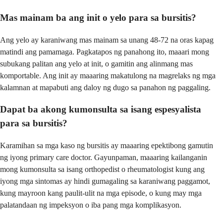
Mas mainam ba ang init o yelo para sa bursitis?
Ang yelo ay karaniwang mas mainam sa unang 48-72 na oras kapag
matindi ang pamamaga. Pagkatapos ng panahong ito, maaari mong
subukang palitan ang yelo at init, o gamitin ang alinmang mas
komportable. Ang init ay maaaring makatulong na magrelaks ng mga
kalamnan at mapabuti ang daloy ng dugo sa panahon ng paggaling.
Dapat ba akong kumonsulta sa isang espesyalista
para sa bursitis?
Karamihan sa mga kaso ng bursitis ay maaaring epektibong gamutin
ng iyong primary care doctor. Gayunpaman, maaaring kailanganin
mong kumonsulta sa isang orthopedist o rheumatologist kung ang
iyong mga sintomas ay hindi gumagaling sa karaniwang paggamot,
kung mayroon kang paulit-ulit na mga episode, o kung may mga
palatandaan ng impeksyon o iba pang mga komplikasyon.