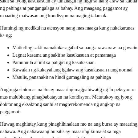
sakit sa iyong kasukasuan ay tumatagal ng higit sa ilang araw sa kabila
ng pahinga at pangangalaga sa bahay. Ang maagang paggamot ay
maaaring maiwasan ang kondisyon na maging talamak.
Humingi ng medikal na atensyon nang mas maaga kung nakakaranas
ka ng:
Matinding sakit na nakakasagabal sa pang-araw-araw na gawain
Lagnat kasama ang sakit sa kasukasuan at pamamaga
Pamumula at init sa paligid ng kasukasuan
Kawalan ng kakayahang igalaw ang kasukasuan nang normal
Matulis, pananakit na hindi gumagaling sa pahinga
Ang mga sintomas na ito ay maaaring magpahiwatig ng impeksyon o
mas malubhang pinagbabatayan na kondisyon. Matutukoy ng iyong
doktor ang eksaktong sanhi at magrerekomenda ng angkop na
paggamot.
Huwag maghintay kung pinaghihinalaan mo na ang bursa ay maaaring
nahawa. Ang nahawaang bursitis ay maaaring kumalat sa mga