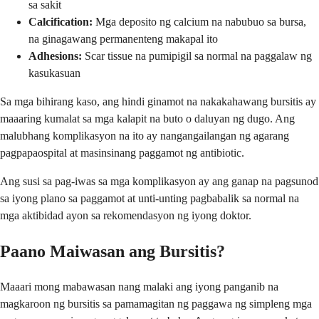
sa sakit
Calcification:
Mga deposito ng calcium na nabubuo sa bursa,
na ginagawang permanenteng makapal ito
Adhesions:
Scar tissue na pumipigil sa normal na paggalaw ng
kasukasuan
Sa mga bihirang kaso, ang hindi ginamot na nakakahawang bursitis ay
maaaring kumalat sa mga kalapit na buto o daluyan ng dugo. Ang
malubhang komplikasyon na ito ay nangangailangan ng agarang
pagpapaospital at masinsinang paggamot ng antibiotic.
Ang susi sa pag-iwas sa mga komplikasyon ay ang ganap na pagsunod
sa iyong plano sa paggamot at unti-unting pagbabalik sa normal na
mga aktibidad ayon sa rekomendasyon ng iyong doktor.
Paano Maiwasan ang Bursitis?
Maaari mong mabawasan nang malaki ang iyong panganib na
magkaroon ng bursitis sa pamamagitan ng paggawa ng simpleng mga