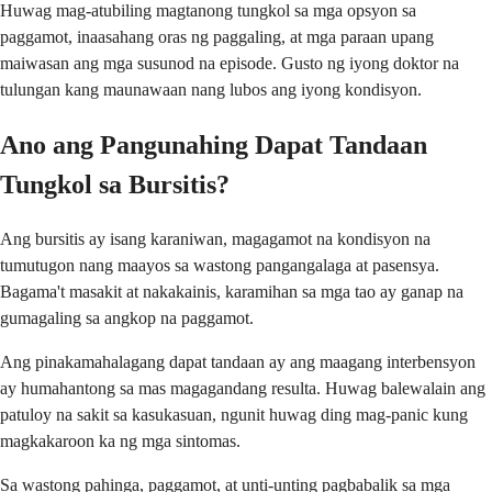
Huwag mag-atubiling magtanong tungkol sa mga opsyon sa
paggamot, inaasahang oras ng paggaling, at mga paraan upang
maiwasan ang mga susunod na episode. Gusto ng iyong doktor na
tulungan kang maunawaan nang lubos ang iyong kondisyon.
Ano ang Pangunahing Dapat Tandaan
Tungkol sa Bursitis?
Ang bursitis ay isang karaniwan, magagamot na kondisyon na
tumutugon nang maayos sa wastong pangangalaga at pasensya.
Bagama't masakit at nakakainis, karamihan sa mga tao ay ganap na
gumagaling sa angkop na paggamot.
Ang pinakamahalagang dapat tandaan ay ang maagang interbensyon
ay humahantong sa mas magagandang resulta. Huwag balewalain ang
patuloy na sakit sa kasukasuan, ngunit huwag ding mag-panic kung
magkakaroon ka ng mga sintomas.
Sa wastong pahinga, paggamot, at unti-unting pagbabalik sa mga