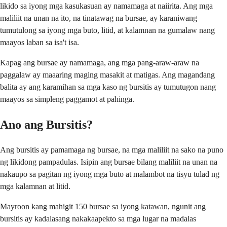
likido sa iyong mga kasukasuan ay namamaga at naiirita. Ang mga
maliliit na unan na ito, na tinatawag na bursae, ay karaniwang
tumutulong sa iyong mga buto, litid, at kalamnan na gumalaw nang
maayos laban sa isa't isa.
Kapag ang bursae ay namamaga, ang mga pang-araw-araw na
paggalaw ay maaaring maging masakit at matigas. Ang magandang
balita ay ang karamihan sa mga kaso ng bursitis ay tumutugon nang
maayos sa simpleng paggamot at pahinga.
Ano ang Bursitis?
Ang bursitis ay pamamaga ng bursae, na mga maliliit na sako na puno
ng likidong pampadulas. Isipin ang bursae bilang maliliit na unan na
nakaupo sa pagitan ng iyong mga buto at malambot na tisyu tulad ng
mga kalamnan at litid.
Mayroon kang mahigit 150 bursae sa iyong katawan, ngunit ang
bursitis ay kadalasang nakakaapekto sa mga lugar na madalas