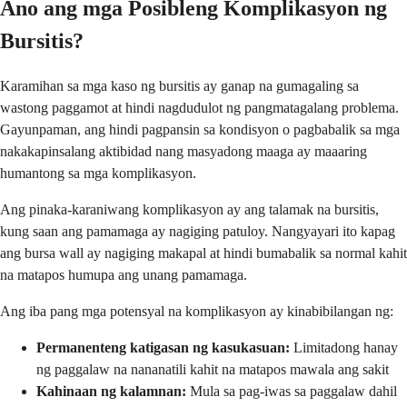
Ano ang mga Posibleng Komplikasyon ng
Bursitis?
Karamihan sa mga kaso ng bursitis ay ganap na gumagaling sa
wastong paggamot at hindi nagdudulot ng pangmatagalang problema.
Gayunpaman, ang hindi pagpansin sa kondisyon o pagbabalik sa mga
nakakapinsalang aktibidad nang masyadong maaga ay maaaring
humantong sa mga komplikasyon.
Ang pinaka-karaniwang komplikasyon ay ang talamak na bursitis,
kung saan ang pamamaga ay nagiging patuloy. Nangyayari ito kapag
ang bursa wall ay nagiging makapal at hindi bumabalik sa normal kahit
na matapos humupa ang unang pamamaga.
Ang iba pang mga potensyal na komplikasyon ay kinabibilangan ng:
Permanenteng katigasan ng kasukasuan:
Limitadong hanay
ng paggalaw na nananatili kahit na matapos mawala ang sakit
Kahinaan ng kalamnan:
Mula sa pag-iwas sa paggalaw dahil