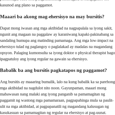
kasunod ang plano sa paggamot.
Maaari ba akong mag-ehersisyo na may bursitis?
Dapat mong iwasan ang mga aktibidad na nagpapalala sa iyong sakit,
ngunit ang magaan na paggalaw ay karaniwang kapaki-pakinabang sa
sandaling humupa ang matinding pamamaga. Ang mga low-impact na
ehersisyo tulad ng paglangoy o paglalakad ay madalas na magandang
opsyon. Palaging kumonsulta sa iyong doktor o physical therapist bago
ipagpatuloy ang iyong regular na gawain sa ehersisyo.
Babalik ba ang bursitis pagkatapos ng paggamot?
Ang bursitis ay maaaring bumalik, lalo na kung babalik ka sa parehong
mga aktibidad na nagdulot nito noon. Gayunpaman, maaari mong
mabawasan nang malaki ang iyong panganib sa pamamagitan ng
paggamit ng wastong mga pamamaraan, pagpapahinga mula sa paulit-
ulit na mga aktibidad, at pagpapanatili ng magandang kalusugan ng
kasukasuan sa pamamagitan ng regular na ehersisyo at pag-uunat.