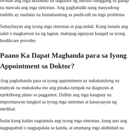
Iwasan ang mga aktibidad na nagdulot ng bursitis hanggang sa ganap
na mawala ang mga sintomas. Ang pagbabalik nang masyadong
mabilis ay madalas na humahantong sa paulit-ulit na mga problema.
Subaybayan ang iyong mga sintomas at pag-unlad. Kung lumala ang
sakit o magkaroon ka ng lagnat, makipag-ugnayan kaagad sa iyong
healthcare provider.
Paano Ka Dapat Maghanda para sa Iyong
Appointment sa Doktor?
Ang paghahanda para sa iyong appointment ay nakakatulong na
matiyak na makukuha mo ang pinaka-tumpak na diagnosis at
epektibong plano sa paggamot. Dalhin ang mga kaugnay na
impormasyon tungkol sa iyong mga sintomas at kasaysayan ng
medikal.
Isulat kung kailan nagsimula ang iyong mga sintomas, kung ano ang
nagpapabuti o nagpapalala sa kanila, at anumang mga aktibidad na