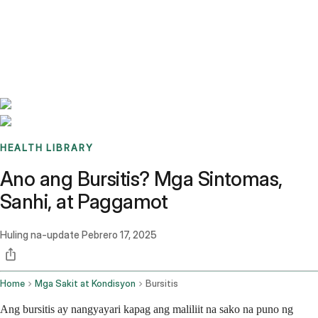
Benchmarks
Stories
FAQ
Sign up / Log in
HEALTH LIBRARY
Ano ang Bursitis? Mga Sintomas,
Sanhi, at Paggamot
Huling na-update
Pebrero 17, 2025
Home
Mga Sakit at Kondisyon
Bursitis
Ang bursitis ay nangyayari kapag ang maliliit na sako na puno ng