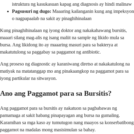
istruktura ng kasukasuan kapag ang diagnosis ay hindi malinaw
Pagsusuri ng dugo:
Maaaring kailanganin kung ang impeksyon
o nagpapaalab na sakit ay pinaghihinalaan
Kung pinaghihinalaan ng iyong doktor ang nakakahawang bursitis,
maaari silang mag-alis ng isang maliit na sample ng likido mula sa
bursa. Ang likidong ito ay maaaring masuri para sa bakterya at
makatutulong sa paggabay sa paggamot ng antibiotic.
Ang proseso ng diagnostic ay karaniwang diretso at nakakatulong na
matiyak na matatanggap mo ang pinakaangkop na paggamot para sa
iyong partikular na sitwasyon.
Ano ang Paggamot para sa Bursitis?
Ang paggamot para sa bursitis ay nakatuon sa pagbabawas ng
pamamaga at sakit habang pinapayagan ang bursa na gumaling.
Karamihan sa mga kaso ay tumutugon nang maayos sa konserbatibong
paggamot na madalas mong masisimulan sa bahay.