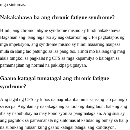
mga sintomas.
Nakakahawa ba ang chronic fatigue syndrome?
Hindi, ang chronic fatigue syndrome mismo ay hindi nakakahawa.
Bagaman ang ilang mga tao ay nagkakaroon ng CFS pagkatapos ng
mga impeksyon, ang syndrome mismo ay hindi maaaring maipasa
mula sa isang tao patungo sa isa pang tao. Hindi mo kailangang mag-
alala tungkol sa pagkalat ng CFS sa mga kapamilya o kaibigan sa
pamamagitan ng normal na pakikipag-ugnayan.
Gaano katagal tumatagal ang chronic fatigue
syndrome?
Ang tagal ng CFS ay lubos na nag-iiba-iba mula sa isang tao patungo
sa isa pa. Ang ilan ay nakakagaling sa loob ng ilang taon, habang ang
iba ay nabubuhay na may kondisyon sa pangmatagalan. Ang susi ay
ang pagtutok sa pamamahala ng sintomas at kalidad ng buhay sa halip
na subukang hulaan kung gaano katagal tatagal ang kondisyon.