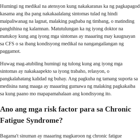
Humingi ng medikal na atensyon kung nakakaranas ka ng pagkapagod
kasama ang iba pang nakakaalalang sintomas tulad ng hindi
maipaliwanag na lagnat, malaking pagbaba ng timbang, o matinding
panghihina ng kalamnan. Matutulungan ka ng iyong doktor na
matukoy kung ang iyong mga sintomas ay maaaring may kaugnayan
sa CFS o sa ibang kondisyong medikal na nangangailangan ng
paggamot.
Huwag mag-atubiling humingi ng tulong kung ang iyong mga
sintomas ay nakakaapekto sa iyong trabaho, relasyon, o
pangkalahatang kalidad ng buhay. Ang pagkuha ng tamang suporta sa
medisina nang maaga ay maaaring gumawa ng malaking pagkakaiba
sa kung paano mo mapapamahalaan ang kondisyong ito.
Ano ang mga risk factor para sa Chronic
Fatigue Syndrome?
Bagama't sinuman ay maaaring magkaroon ng chronic fatigue