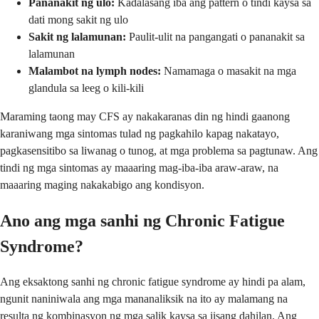
Pananakit ng ulo:
Kadalasang iba ang pattern o tindi kaysa sa
dati mong sakit ng ulo
Sakit ng lalamunan:
Paulit-ulit na pangangati o pananakit sa
lalamunan
Malambot na lymph nodes:
Namamaga o masakit na mga
glandula sa leeg o kili-kili
Maraming taong may CFS ay nakakaranas din ng hindi gaanong
karaniwang mga sintomas tulad ng pagkahilo kapag nakatayo,
pagkasensitibo sa liwanag o tunog, at mga problema sa pagtunaw. Ang
tindi ng mga sintomas ay maaaring mag-iba-iba araw-araw, na
maaaring maging nakakabigo ang kondisyon.
Ano ang mga sanhi ng Chronic Fatigue
Syndrome?
Ang eksaktong sanhi ng chronic fatigue syndrome ay hindi pa alam,
ngunit naniniwala ang mga mananaliksik na ito ay malamang na
resulta ng kombinasyon ng mga salik kaysa sa iisang dahilan. Ang