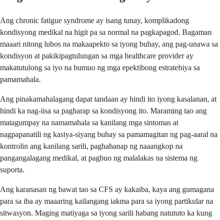
Ang chronic fatigue syndrome ay isang tunay, komplikadong
kondisyong medikal na higit pa sa normal na pagkapagod. Bagaman
maaari nitong lubos na makaapekto sa iyong buhay, ang pag-unawa sa
kondisyon at pakikipagtulungan sa mga healthcare provider ay
makatutulong sa iyo na bumuo ng mga epektibong estratehiya sa
pamamahala.
Ang pinakamahalagang dapat tandaan ay hindi ito iyong kasalanan, at
hindi ka nag-iisa sa pagharap sa kondisyong ito. Maraming tao ang
matagumpay na namamahala sa kanilang mga sintomas at
nagpapanatili ng kasiya-siyang buhay sa pamamagitan ng pag-aaral na
kontrolin ang kanilang sarili, paghahanap ng naaangkop na
pangangalagang medikal, at pagbuo ng malalakas na sistema ng
suporta.
Ang karanasan ng bawat tao sa CFS ay kakaiba, kaya ang gumagana
para sa iba ay maaaring kailangang iakma para sa iyong partikular na
sitwasyon. Maging matiyaga sa iyong sarili habang natututo ka kung