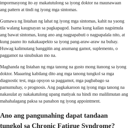
impormasyong ito ay makatutulong sa iyong doktor na maunawaan
ang pattern at tindi ng iyong mga sintomas.
Gumawa ng listahan ng lahat ng iyong mga sintomas, kahit na yaong
tila walang kaugnayan sa pagkapagod. Isama kung kailan nagsimula
ang bawat sintomas, kung ano ang nagpapabuti o nagpapalala nito, at
kung paano ito nakakaapekto sa iyong pang-araw-araw na buhay.
Huwag kalimutang banggitin ang anumang gamot, suplemento, o
paggamot na sinubukan mo na.
Maghanda ng listahan ng mga tanong na gusto mong itanong sa iyong
doktor. Maaaring kabilang dito ang mga tanong tungkol sa mga
diagnostic test, mga opsyon sa paggamot, mga pagbabago sa
pamumuhay, o prognosis. Ang pagkakaroon ng iyong mga tanong na
nakasulat ay nakakatulong upang matiyak na hindi mo malilimutan ang
mahahalagang paksa sa panahon ng iyong appointment.
Ano ang pangunahing dapat tandaan
tungkol sa Chronic Fatigue Syndrome?