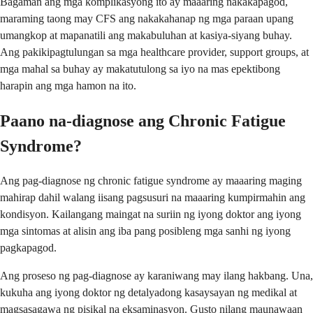
Bagaman ang mga komplikasyong ito ay maaaring nakakapagod,
maraming taong may CFS ang nakakahanap ng mga paraan upang
umangkop at mapanatili ang makabuluhan at kasiya-siyang buhay.
Ang pakikipagtulungan sa mga healthcare provider, support groups, at
mga mahal sa buhay ay makatutulong sa iyo na mas epektibong
harapin ang mga hamon na ito.
Paano na-diagnose ang Chronic Fatigue
Syndrome?
Ang pag-diagnose ng chronic fatigue syndrome ay maaaring maging
mahirap dahil walang iisang pagsusuri na maaaring kumpirmahin ang
kondisyon. Kailangang maingat na suriin ng iyong doktor ang iyong
mga sintomas at alisin ang iba pang posibleng mga sanhi ng iyong
pagkapagod.
Ang proseso ng pag-diagnose ay karaniwang may ilang hakbang. Una,
kukuha ang iyong doktor ng detalyadong kasaysayan ng medikal at
magsasagawa ng pisikal na eksaminasyon. Gusto nilang maunawaan