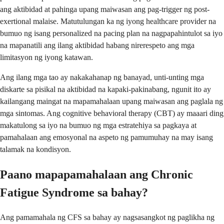
ang aktibidad at pahinga upang maiwasan ang pag-trigger ng post-
exertional malaise. Matutulungan ka ng iyong healthcare provider na
bumuo ng isang personalized na pacing plan na nagpapahintulot sa iyo
na mapanatili ang ilang aktibidad habang nirerespeto ang mga
limitasyon ng iyong katawan.
Ang ilang mga tao ay nakakahanap ng banayad, unti-unting mga
diskarte sa pisikal na aktibidad na kapaki-pakinabang, ngunit ito ay
kailangang maingat na mapamahalaan upang maiwasan ang paglala ng
mga sintomas. Ang cognitive behavioral therapy (CBT) ay maaari ding
makatulong sa iyo na bumuo ng mga estratehiya sa pagkaya at
pamahalaan ang emosyonal na aspeto ng pamumuhay na may isang
talamak na kondisyon.
Paano mapapamahalaan ang Chronic
Fatigue Syndrome sa bahay?
Ang pamamahala ng CFS sa bahay ay nagsasangkot ng paglikha ng