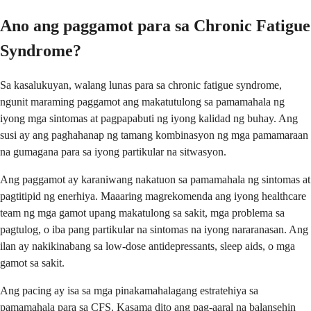
Ano ang paggamot para sa Chronic Fatigue
Syndrome?
Sa kasalukuyan, walang lunas para sa chronic fatigue syndrome,
ngunit maraming paggamot ang makatutulong sa pamamahala ng
iyong mga sintomas at pagpapabuti ng iyong kalidad ng buhay. Ang
susi ay ang paghahanap ng tamang kombinasyon ng mga pamamaraan
na gumagana para sa iyong partikular na sitwasyon.
Ang paggamot ay karaniwang nakatuon sa pamamahala ng sintomas at
pagtitipid ng enerhiya. Maaaring magrekomenda ang iyong healthcare
team ng mga gamot upang makatulong sa sakit, mga problema sa
pagtulog, o iba pang partikular na sintomas na iyong nararanasan. Ang
ilan ay nakikinabang sa low-dose antidepressants, sleep aids, o mga
gamot sa sakit.
Ang pacing ay isa sa mga pinakamahalagang estratehiya sa
pamamahala para sa CFS. Kasama dito ang pag-aaral na balansehin