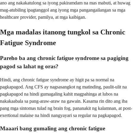
ano ang nakakatulong sa iyong pakiramdam na mas mabuti, at huwag
mag-atubiling ipagtanggol ang iyong mga pangangailangan sa mga
healthcare provider, pamilya, at mga kaibigan.
Mga madalas itanong tungkol sa Chronic
Fatigue Syndrome
Pareho ba ang chronic fatigue syndrome sa pagiging
pagod sa lahat ng oras?
Hindi, ang chronic fatigue syndrome ay higit pa sa normal na
pagkapagod. Ang CFS ay nagsasangkot ng matinding, paulit-ulit na
pagkapagod na hindi gumagaling kahit magpahinga at lubos na
nakakaabala sa pang-araw-araw na gawain. Kasama rin dito ang iba
pang mga sintomas tulad ng brain fog, pananakit ng kalamnan, at post-
exertional malaise na hindi nangyayari sa regular na pagkapagod.
Maaari bang gumaling ang chronic fatigue