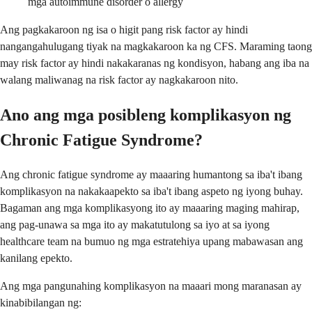
mga autoimmune disorder o allergy
Ang pagkakaroon ng isa o higit pang risk factor ay hindi
nangangahulugang tiyak na magkakaroon ka ng CFS. Maraming taong
may risk factor ay hindi nakakaranas ng kondisyon, habang ang iba na
walang maliwanag na risk factor ay nagkakaroon nito.
Ano ang mga posibleng komplikasyon ng
Chronic Fatigue Syndrome?
Ang chronic fatigue syndrome ay maaaring humantong sa iba't ibang
komplikasyon na nakakaapekto sa iba't ibang aspeto ng iyong buhay.
Bagaman ang mga komplikasyong ito ay maaaring maging mahirap,
ang pag-unawa sa mga ito ay makatutulong sa iyo at sa iyong
healthcare team na bumuo ng mga estratehiya upang mabawasan ang
kanilang epekto.
Ang mga pangunahing komplikasyon na maaari mong maranasan ay
kinabibilangan ng: