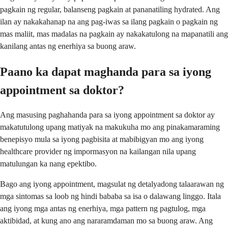
pagkain ng regular, balanseng pagkain at pananatiling hydrated. Ang
ilan ay nakakahanap na ang pag-iwas sa ilang pagkain o pagkain ng
mas maliit, mas madalas na pagkain ay nakakatulong na mapanatili ang
kanilang antas ng enerhiya sa buong araw.
Paano ka dapat maghanda para sa iyong
appointment sa doktor?
Ang masusing paghahanda para sa iyong appointment sa doktor ay
makatutulong upang matiyak na makukuha mo ang pinakamaraming
benepisyo mula sa iyong pagbisita at mabibigyan mo ang iyong
healthcare provider ng impormasyon na kailangan nila upang
matulungan ka nang epektibo.
Bago ang iyong appointment, magsulat ng detalyadong talaarawan ng
mga sintomas sa loob ng hindi bababa sa isa o dalawang linggo. Itala
ang iyong mga antas ng enerhiya, mga pattern ng pagtulog, mga
aktibidad, at kung ano ang nararamdaman mo sa buong araw. Ang