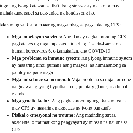
tugon ng iyong katawan sa iba't ibang stressor ay maaaring may
mahalagang papel sa pag-unlad ng kondisyong ito.
Maraming salik ang maaaring mag-ambag sa pag-unlad ng CFS:
Mga impeksyon sa virus:
Ang ilan ay nagkakaroon ng CFS
pagkatapos ng mga impeksyon tulad ng Epstein-Barr virus,
human herpesvirus 6, o kamakailan, ang COVID-19
Mga problema sa immune system:
Ang iyong immune system
ay maaaring hindi gumana nang maayos, na humahantong sa
patuloy na pamamaga
Mga imbalance sa hormonal:
Mga problema sa mga hormone
na ginawa ng iyong hypothalamus, pituitary glands, o adrenal
glands
Mga genetic factor:
Ang pagkakaroon ng mga kapamilya na
may CFS ay maaaring magpataas ng iyong panganib
Pisikal o emosyonal na trauma:
Ang matinding stress,
aksidente, o traumatikong pangyayari ay minsan na nauuna sa
CFS