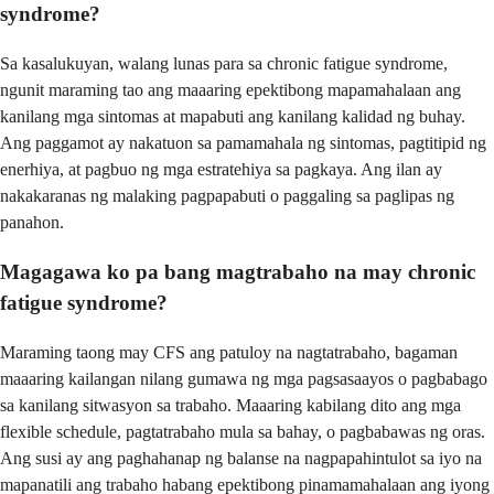
syndrome?
Sa kasalukuyan, walang lunas para sa chronic fatigue syndrome,
ngunit maraming tao ang maaaring epektibong mapamahalaan ang
kanilang mga sintomas at mapabuti ang kanilang kalidad ng buhay.
Ang paggamot ay nakatuon sa pamamahala ng sintomas, pagtitipid ng
enerhiya, at pagbuo ng mga estratehiya sa pagkaya. Ang ilan ay
nakakaranas ng malaking pagpapabuti o paggaling sa paglipas ng
panahon.
Magagawa ko pa bang magtrabaho na may chronic
fatigue syndrome?
Maraming taong may CFS ang patuloy na nagtatrabaho, bagaman
maaaring kailangan nilang gumawa ng mga pagsasaayos o pagbabago
sa kanilang sitwasyon sa trabaho. Maaaring kabilang dito ang mga
flexible schedule, pagtatrabaho mula sa bahay, o pagbabawas ng oras.
Ang susi ay ang paghahanap ng balanse na nagpapahintulot sa iyo na
mapanatili ang trabaho habang epektibong pinamamahalaan ang iyong