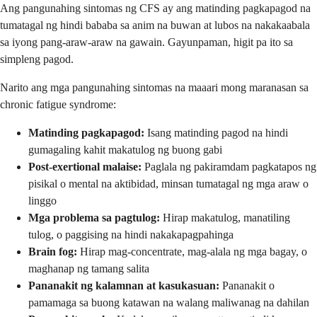
Ang pangunahing sintomas ng CFS ay ang matinding pagkapagod na
tumatagal ng hindi bababa sa anim na buwan at lubos na nakakaabala
sa iyong pang-araw-araw na gawain. Gayunpaman, higit pa ito sa
simpleng pagod.
Narito ang mga pangunahing sintomas na maaari mong maranasan sa
chronic fatigue syndrome:
Matinding pagkapagod:
Isang matinding pagod na hindi
gumagaling kahit makatulog ng buong gabi
Post-exertional malaise:
Paglala ng pakiramdam pagkatapos ng
pisikal o mental na aktibidad, minsan tumatagal ng mga araw o
linggo
Mga problema sa pagtulog:
Hirap makatulog, manatiling
tulog, o paggising na hindi nakakapagpahinga
Brain fog:
Hirap mag-concentrate, mag-alala ng mga bagay, o
maghanap ng tamang salita
Pananakit ng kalamnan at kasukasuan:
Pananakit o
pamamaga sa buong katawan na walang maliwanag na dahilan