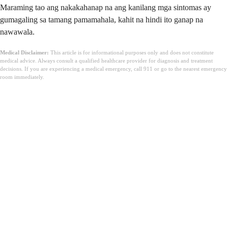
Maraming tao ang nakakahanap na ang kanilang mga sintomas ay
gumagaling sa tamang pamamahala, kahit na hindi ito ganap na
nawawala.
Medical Disclaimer:
This article is for informational purposes only and does not constitute
medical advice. Always consult a qualified healthcare provider for diagnosis and treatment
decisions. If you are experiencing a medical emergency, call 911 or go to the nearest emergency
room immediately.