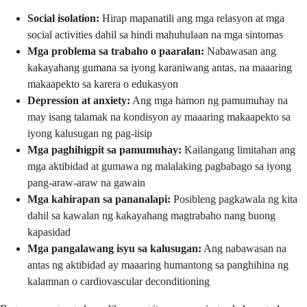
Social isolation:
Hirap mapanatili ang mga relasyon at mga
social activities dahil sa hindi mahuhulaan na mga sintomas
Mga problema sa trabaho o paaralan:
Nabawasan ang
kakayahang gumana sa iyong karaniwang antas, na maaaring
makaapekto sa karera o edukasyon
Depression at anxiety:
Ang mga hamon ng pamumuhay na
may isang talamak na kondisyon ay maaaring makaapekto sa
iyong kalusugan ng pag-iisip
Mga paghihigpit sa pamumuhay:
Kailangang limitahan ang
mga aktibidad at gumawa ng malalaking pagbabago sa iyong
pang-araw-araw na gawain
Mga kahirapan sa pananalapi:
Posibleng pagkawala ng kita
dahil sa kawalan ng kakayahang magtrabaho nang buong
kapasidad
Mga pangalawang isyu sa kalusugan:
Ang nabawasan na
antas ng aktibidad ay maaaring humantong sa panghihina ng
kalamnan o cardiovascular deconditioning