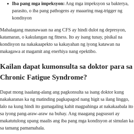
Iba pang mga impeksyon:
Ang mga impeksyon sa bakterya,
parasito, o iba pang pathogens ay maaaring mag-trigger ng
kondisyon
Mahalagang maunawaan na ang CFS ay hindi dulot ng depresyon,
katamaran, o kakulangan ng fitness. Ito ay isang tunay, pisikal na
kondisyon na nakakaapekto sa kakayahan ng iyong katawan na
makagawa at magamit ang enerhiya nang epektibo.
Kailan dapat kumonsulta sa doktor para sa
Chronic Fatigue Syndrome?
Dapat mong isaalang-alang ang pagkonsulta sa isang doktor kung
nakakaranas ka ng matinding pagkapagod nang higit sa ilang linggo,
lalo na kung hindi ito gumagaling kahit magpahinga at nakakaabala ito
sa iyong pang-araw-araw na buhay. Ang maagang pagsusuri ay
makatutulong upang maalis ang iba pang mga kondisyon at simulan ka
sa tamang pamamahala.