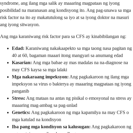
syndrome, ang ilang mga salik ay maaaring magpataas ng iyong
posibilidad na maranasan ang kondisyong ito. Ang pag-unawa sa mga
risk factor na ito ay makatutulong sa iyo at sa iyong doktor na masuri
ang iyong sitwasyon.
Ang mga karaniwang risk factor para sa CFS ay kinabibilangan ng:
Edad:
Karaniwang nakakaapekto sa mga taong nasa pagitan ng
40 at 60, bagaman maaari itong mangyari sa anumang edad
Kasarian:
Ang mga babae ay mas madalas na na-diagnose na
may CFS kaysa sa mga lalaki
Mga nakaraang impeksyon:
Ang pagkakaroon ng ilang mga
impeksyon sa virus o bakterya ay maaaring magpataas ng iyong
panganib
Stress:
Ang mataas na antas ng pisikal o emosyonal na stress ay
maaaring mag-ambag sa pag-unlad
Genetics:
Ang pagkakaroon ng mga kapamilya na may CFS o
mga katulad na kondisyon
Iba pang mga kondisyon sa kalusugan:
Ang pagkakaroon ng