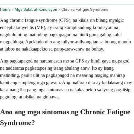
Home
Mga Sakit at Kondisyon
Chronic Fatigue Syndrome
Ang chronic fatigue syndrome (CFS), na kilala rin bilang myalgic
encephalomyelitis (ME), ay isang komplikadong kondisyon na
nagdudulot ng matinding pagkapagod na hindi gumagaling kahit
magpahinga. Apektado nito ang milyon-milyong tao sa buong mundo
at lubos na nakakaapekto sa pang-araw-araw na buhay.
Ang pagkapagod na nararanasan mo sa CFS ay hindi gaya ng pagod
na nadarama pagkatapos ng isang abalang araw. Ito ay isang
matinding, paulit-ulit na pagkapagod na maaaring maging mahirap
kahit ang simpleng mga gawain. Ang mahirap dito ay kadalasang may
kasamang iba pang mga sintomas na nakakaapekto sa iyong pag-iisip,
pagtulog, at pisikal na ginhawa.
Ano ang mga sintomas ng Chronic Fatigue
Syndrome?