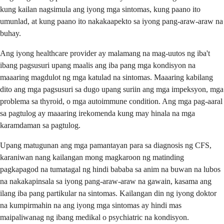
kung kailan nagsimula ang iyong mga sintomas, kung paano ito
umunlad, at kung paano ito nakakaapekto sa iyong pang-araw-araw na
buhay.
Ang iyong healthcare provider ay malamang na mag-uutos ng iba't
ibang pagsusuri upang maalis ang iba pang mga kondisyon na
maaaring magdulot ng mga katulad na sintomas. Maaaring kabilang
dito ang mga pagsusuri sa dugo upang suriin ang mga impeksyon, mga
problema sa thyroid, o mga autoimmune condition. Ang mga pag-aaral
sa pagtulog ay maaaring irekomenda kung may hinala na mga
karamdaman sa pagtulog.
Upang matugunan ang mga pamantayan para sa diagnosis ng CFS,
karaniwan nang kailangan mong magkaroon ng matinding
pagkapagod na tumatagal ng hindi bababa sa anim na buwan na lubos
na nakakapinsala sa iyong pang-araw-araw na gawain, kasama ang
ilang iba pang partikular na sintomas. Kailangan din ng iyong doktor
na kumpirmahin na ang iyong mga sintomas ay hindi mas
maipaliwanag ng ibang medikal o psychiatric na kondisyon.