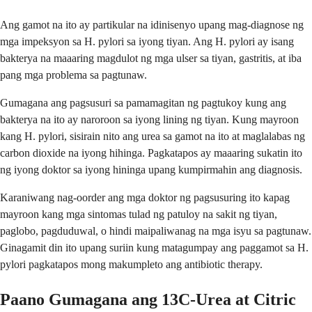
Ang gamot na ito ay partikular na idinisenyo upang mag-diagnose ng
mga impeksyon sa H. pylori sa iyong tiyan. Ang H. pylori ay isang
bakterya na maaaring magdulot ng mga ulser sa tiyan, gastritis, at iba
pang mga problema sa pagtunaw.
Gumagana ang pagsusuri sa pamamagitan ng pagtukoy kung ang
bakterya na ito ay naroroon sa iyong lining ng tiyan. Kung mayroon
kang H. pylori, sisirain nito ang urea sa gamot na ito at maglalabas ng
carbon dioxide na iyong hihinga. Pagkatapos ay maaaring sukatin ito
ng iyong doktor sa iyong hininga upang kumpirmahin ang diagnosis.
Karaniwang nag-oorder ang mga doktor ng pagsusuring ito kapag
mayroon kang mga sintomas tulad ng patuloy na sakit ng tiyan,
paglobo, pagduduwal, o hindi maipaliwanag na mga isyu sa pagtunaw.
Ginagamit din ito upang suriin kung matagumpay ang paggamot sa H.
pylori pagkatapos mong makumpleto ang antibiotic therapy.
Paano Gumagana ang 13C-Urea at Citric