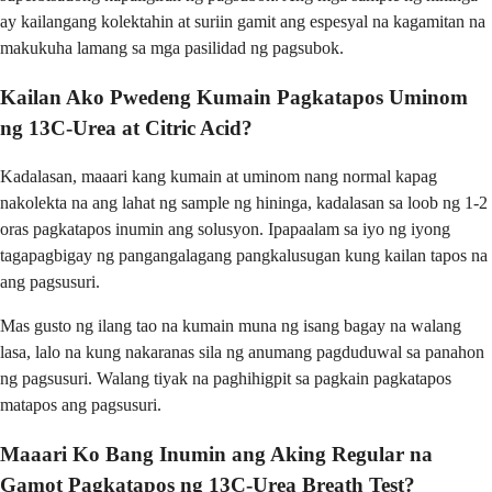
ay kailangang kolektahin at suriin gamit ang espesyal na kagamitan na
makukuha lamang sa mga pasilidad ng pagsubok.
Kailan Ako Pwedeng Kumain Pagkatapos Uminom
ng 13C-Urea at Citric Acid?
Kadalasan, maaari kang kumain at uminom nang normal kapag
nakolekta na ang lahat ng sample ng hininga, kadalasan sa loob ng 1-2
oras pagkatapos inumin ang solusyon. Ipapaalam sa iyo ng iyong
tagapagbigay ng pangangalagang pangkalusugan kung kailan tapos na
ang pagsusuri.
Mas gusto ng ilang tao na kumain muna ng isang bagay na walang
lasa, lalo na kung nakaranas sila ng anumang pagduduwal sa panahon
ng pagsusuri. Walang tiyak na paghihigpit sa pagkain pagkatapos
matapos ang pagsusuri.
Maaari Ko Bang Inumin ang Aking Regular na
Gamot Pagkatapos ng 13C-Urea Breath Test?