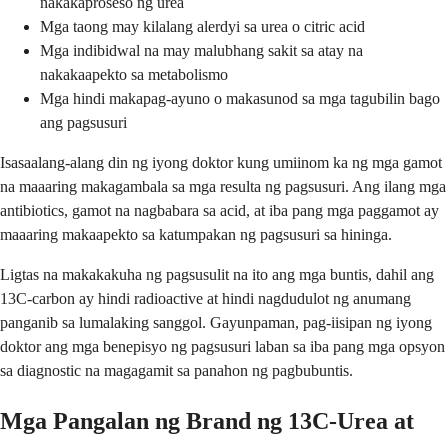
nakakaproseso ng urea
Mga taong may kilalang alerdyi sa urea o citric acid
Mga indibidwal na may malubhang sakit sa atay na
nakakaapekto sa metabolismo
Mga hindi makapag-ayuno o makasunod sa mga tagubilin bago
ang pagsusuri
Isasaalang-alang din ng iyong doktor kung umiinom ka ng mga gamot
na maaaring makagambala sa mga resulta ng pagsusuri. Ang ilang mga
antibiotics, gamot na nagbabara sa acid, at iba pang mga paggamot ay
maaaring makaapekto sa katumpakan ng pagsusuri sa hininga.
Ligtas na makakakuha ng pagsusulit na ito ang mga buntis, dahil ang
13C-carbon ay hindi radioactive at hindi nagdudulot ng anumang
panganib sa lumalaking sanggol. Gayunpaman, pag-iisipan ng iyong
doktor ang mga benepisyo ng pagsusuri laban sa iba pang mga opsyon
sa diagnostic na magagamit sa panahon ng pagbubuntis.
Mga Pangalan ng Brand ng 13C-Urea at