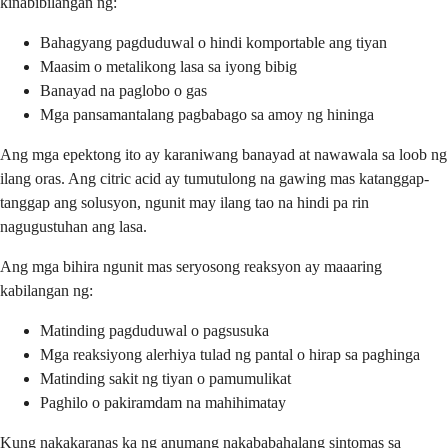
kinabibilangan ng:
Bahagyang pagduduwal o hindi komportable ang tiyan
Maasim o metalikong lasa sa iyong bibig
Banayad na paglobo o gas
Mga pansamantalang pagbabago sa amoy ng hininga
Ang mga epektong ito ay karaniwang banayad at nawawala sa loob ng
ilang oras. Ang citric acid ay tumutulong na gawing mas katanggap-
tanggap ang solusyon, ngunit may ilang tao na hindi pa rin
nagugustuhan ang lasa.
Ang mga bihira ngunit mas seryosong reaksyon ay maaaring
kabilangan ng:
Matinding pagduduwal o pagsusuka
Mga reaksiyong alerhiya tulad ng pantal o hirap sa paghinga
Matinding sakit ng tiyan o pamumulikat
Paghilo o pakiramdam na mahihimatay
Kung nakakaranas ka ng anumang nakababahalang sintomas sa