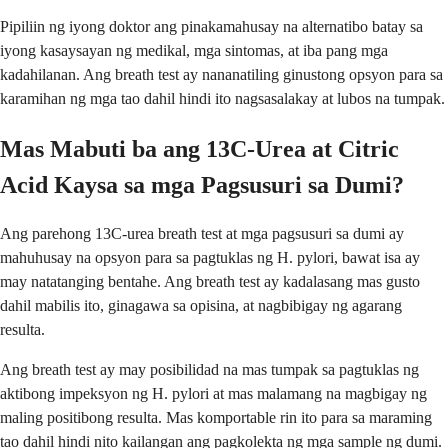
Pipiliin ng iyong doktor ang pinakamahusay na alternatibo batay sa
iyong kasaysayan ng medikal, mga sintomas, at iba pang mga
kadahilanan. Ang breath test ay nananatiling ginustong opsyon para sa
karamihan ng mga tao dahil hindi ito nagsasalakay at lubos na tumpak.
Mas Mabuti ba ang 13C-Urea at Citric
Acid Kaysa sa mga Pagsusuri sa Dumi?
Ang parehong 13C-urea breath test at mga pagsusuri sa dumi ay
mahuhusay na opsyon para sa pagtuklas ng H. pylori, bawat isa ay
may natatanging bentahe. Ang breath test ay kadalasang mas gusto
dahil mabilis ito, ginagawa sa opisina, at nagbibigay ng agarang
resulta.
Ang breath test ay may posibilidad na mas tumpak sa pagtuklas ng
aktibong impeksyon ng H. pylori at mas malamang na magbigay ng
maling positibong resulta. Mas komportable rin ito para sa maraming
tao dahil hindi nito kailangan ang pagkolekta ng mga sample ng dumi.