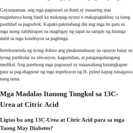
Gayunpaman, ang mga pagsusuri sa dumi ay maaaring mas
maginhawa kung hindi ka makapag-ayuno o makapaglakbay sa isang
pasilidad sa pagsubok. Kapaki-pakinabang din ang mga ito para sa
mga taong nahihirapan na magbigay ng sapat na sample ng hininga
dahil sa mga kondisyon sa paghinga.
Irerekomenda ng iyong doktor ang pinakamahusay na opsyon batay sa
iyong partikular na sitwasyon, kagustuhan, at pangangailangang
medikal. Ang parehong mga pagsusuri ay maaasahang kasangkapan
para sa pag-diagnose ng mga impeksyon ng H. pylori kapag isinagawa
nang tama.
Mga Madalas Itanong Tungkol sa 13C-
Urea at Citric Acid
Ligtas ba ang 13C-Urea at Citric Acid para sa mga
Taong May Diabetes?