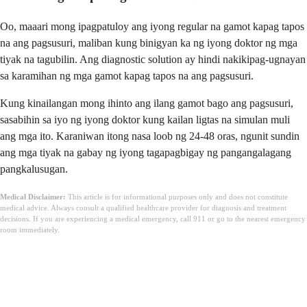
Oo, maaari mong ipagpatuloy ang iyong regular na gamot kapag tapos
na ang pagsusuri, maliban kung binigyan ka ng iyong doktor ng mga
tiyak na tagubilin. Ang diagnostic solution ay hindi nakikipag-ugnayan
sa karamihan ng mga gamot kapag tapos na ang pagsusuri.
Kung kinailangan mong ihinto ang ilang gamot bago ang pagsusuri,
sasabihin sa iyo ng iyong doktor kung kailan ligtas na simulan muli
ang mga ito. Karaniwan itong nasa loob ng 24-48 oras, ngunit sundin
ang mga tiyak na gabay ng iyong tagapagbigay ng pangangalagang
pangkalusugan.
Medical Disclaimer:
This article is for informational purposes only and does not constitute
medical advice. Always consult a qualified healthcare provider for diagnosis and treatment
decisions. If you are experiencing a medical emergency, call 911 or go to the nearest emergency
room immediately.