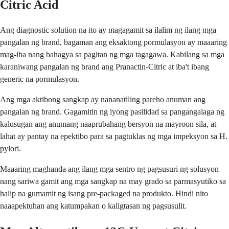
Citric Acid
Ang diagnostic solution na ito ay magagamit sa ilalim ng ilang mga
pangalan ng brand, bagaman ang eksaktong pormulasyon ay maaaring
mag-iba nang bahagya sa pagitan ng mga tagagawa. Kabilang sa mga
karaniwang pangalan ng brand ang Pranactin-Citric at iba't ibang
generic na pormulasyon.
Ang mga aktibong sangkap ay nananatiling pareho anuman ang
pangalan ng brand. Gagamitin ng iyong pasilidad sa pangangalaga ng
kalusugan ang anumang naaprubahang bersyon na mayroon sila, at
lahat ay pantay na epektibo para sa pagtuklas ng mga impeksyon sa H.
pylori.
Maaaring maghanda ang ilang mga sentro ng pagsusuri ng solusyon
nang sariwa gamit ang mga sangkap na may grado sa parmasyutiko sa
halip na gumamit ng isang pre-packaged na produkto. Hindi nito
naaapektuhan ang katumpakan o kaligtasan ng pagsusulit.