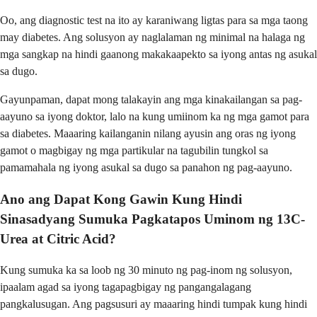
Oo, ang diagnostic test na ito ay karaniwang ligtas para sa mga taong
may diabetes. Ang solusyon ay naglalaman ng minimal na halaga ng
mga sangkap na hindi gaanong makakaapekto sa iyong antas ng asukal
sa dugo.
Gayunpaman, dapat mong talakayin ang mga kinakailangan sa pag-
aayuno sa iyong doktor, lalo na kung umiinom ka ng mga gamot para
sa diabetes. Maaaring kailanganin nilang ayusin ang oras ng iyong
gamot o magbigay ng mga partikular na tagubilin tungkol sa
pamamahala ng iyong asukal sa dugo sa panahon ng pag-aayuno.
Ano ang Dapat Kong Gawin Kung Hindi
Sinasadyang Sumuka Pagkatapos Uminom ng 13C-
Urea at Citric Acid?
Kung sumuka ka sa loob ng 30 minuto ng pag-inom ng solusyon,
ipaalam agad sa iyong tagapagbigay ng pangangalagang
pangkalusugan. Ang pagsusuri ay maaaring hindi tumpak kung hindi