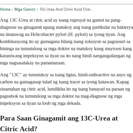
Home
Mga Gamot
13c Urea And Citric Acid Oral Route
Ang 13C-Urea at citric acid ay isang espesyal na gamot na pang-
diagnose na ginagamit upang matukoy ang isang partikular na bakterya
na tinatawag na Helicobacter pylori (H. pylori) sa iyong tiyan. Ang
kombinasyong ito ay gumagana bilang isang solusyon sa pagsusuri sa
hininga na tumutulong sa mga doktor na matukoy kung mayroon kang
karaniwang impeksyon sa tiyan na ito nang hindi nangangailangan ng
mga nagsasalakay na pamamaraan.
Ang "13C" ay tumutukoy sa isang ligtas, hindi-radioactive na anyo ng
carbon na gumaganap tulad ng isang tracer sa iyong katawan. Kapag
sinamahan ng citric acid, lumilikha ito ng isang banayad na paraan ng
pagsubok na tumutulong sa mga doktor na mag-diagnose ng mga
impeksyon sa tiyan sa loob ng mga dekada.
Para Saan Ginagamit ang 13C-Urea at
Citric Acid?