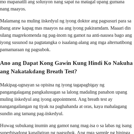
mo mapanatili ang solusyon nang sapat na matagal upang gumana
nang maayos.
Malamang na muling iiskedyul ng iyong doktor ang pagsusuri para sa
ibang araw kapag mas maayos na ang iyong pakiramdam. Maaari din
silang magrekomenda ng pag-inom ng gamot na anti-nausea bago ang
iyong susunod na pagtatangka o isaalang-alang ang mga alternatibong
pamamaraan ng pagsubok.
Ano ang Dapat Kong Gawin Kung Hindi Ko Nakuha
ang Nakatakdang Breath Test?
Makipag-ugnayan sa opisina ng iyong tagapagbigay ng
pangangalagang pangkalusugan sa lalong madaling panahon upang
muling iiskedyul ang iyong appointment. Ang breath test ay
nangangailangan ng tiyak na paghahanda at oras, kaya mahalagang
sundin ang tamang pag-iiskedyul.
Huwag subukang inumin ang gamot nang mag-isa o sa labas ng isang
superbisadong kapaligiran ng pagsubok. Ang mga sample ng hininga