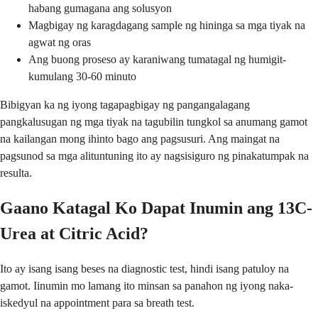
habang gumagana ang solusyon
Magbigay ng karagdagang sample ng hininga sa mga tiyak na
agwat ng oras
Ang buong proseso ay karaniwang tumatagal ng humigit-
kumulang 30-60 minuto
Bibigyan ka ng iyong tagapagbigay ng pangangalagang
pangkalusugan ng mga tiyak na tagubilin tungkol sa anumang gamot
na kailangan mong ihinto bago ang pagsusuri. Ang maingat na
pagsunod sa mga alituntuning ito ay nagsisiguro ng pinakatumpak na
resulta.
Gaano Katagal Ko Dapat Inumin ang 13C-
Urea at Citric Acid?
Ito ay isang isang beses na diagnostic test, hindi isang patuloy na
gamot. Iinumin mo lamang ito minsan sa panahon ng iyong naka-
iskedyul na appointment para sa breath test.