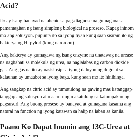
Acid?
Ito ay isang banayad na ahente sa pag-diagnose na gumagana sa
pamamagitan ng isang simpleng biological na proseso. Kapag ininom
mo ang solusyon, pupunta ito sa iyong tiyan kung saan sisirain ito ng
bakterya ng H. pylori (kung naroroon).
Ang bakterya ay gumagawa ng isang enzyme na tinatawag na urease
na naghahati sa molekula ng urea, na naglalabas ng carbon dioxide
gas. Ang gas na ito ay nasisipsip sa iyong daluyan ng dugo at sa
kalaunan ay umaabot sa iyong baga, kung saan mo ito hinihinga.
Ang sangkap na citric acid ay tumutulong na gawing mas katanggap-
tanggap ang solusyon at maaari ring makatulong sa katumpakan ng
pagsusuri. Ang buong proseso ay banayad at gumagana kasama ang
natural na function ng iyong katawan sa halip na laban sa kanila.
Paano Ko Dapat Inumin ang 13C-Urea at