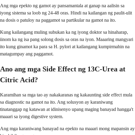
Ang mga epekto ng gamot ay pansamantala at ganap na aalisin sa
iyong sistema sa loob ng 24-48 oras. Hindi na kailangan ng paulit-ulit
na dosis o patuloy na paggamot sa partikular na gamot na ito.
Kung kailangang muling subukan ka ng iyong doktor sa hinaharap,
iinom ka ng isa pang solong dosis sa oras na iyon. Maaaring mangyari
ito kung ginamot ka para sa H. pylori at kailangang kumpirmahin na
matagumpay ang paggamot.
Ano ang mga Side Effect ng 13C-Urea at
Citric Acid?
Karamihan sa mga tao ay nakakaranas ng kakaunting side effect mula
sa diagnostic na gamot na ito. Ang solusyon ay karaniwang
tinatanggap ng katawan at idinisenyo upang maging banayad hangga't
maaari sa iyong digestive system.
Ang mga karaniwang banayad na epekto na maaari mong mapansin ay