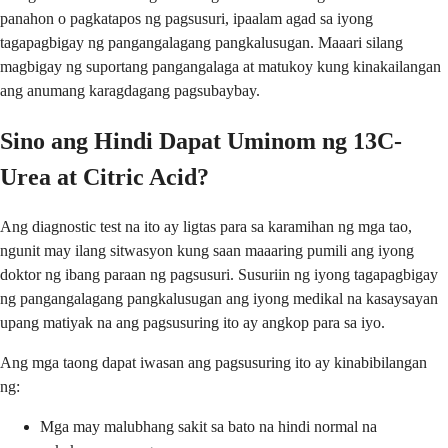
panahon o pagkatapos ng pagsusuri, ipaalam agad sa iyong
tagapagbigay ng pangangalagang pangkalusugan. Maaari silang
magbigay ng suportang pangangalaga at matukoy kung kinakailangan
ang anumang karagdagang pagsubaybay.
Sino ang Hindi Dapat Uminom ng 13C-
Urea at Citric Acid?
Ang diagnostic test na ito ay ligtas para sa karamihan ng mga tao,
ngunit may ilang sitwasyon kung saan maaaring pumili ang iyong
doktor ng ibang paraan ng pagsusuri. Susuriin ng iyong tagapagbigay
ng pangangalagang pangkalusugan ang iyong medikal na kasaysayan
upang matiyak na ang pagsusuring ito ay angkop para sa iyo.
Ang mga taong dapat iwasan ang pagsusuring ito ay kinabibilangan
ng:
Mga may malubhang sakit sa bato na hindi normal na