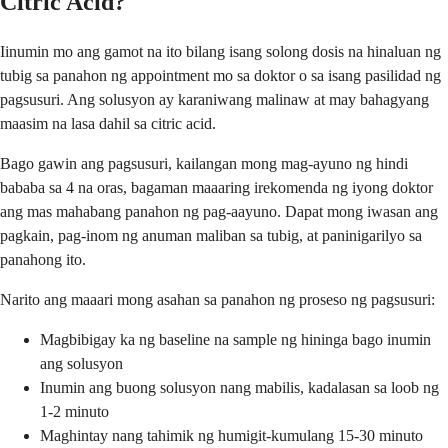
Citric Acid?
Iinumin mo ang gamot na ito bilang isang solong dosis na hinaluan ng
tubig sa panahon ng appointment mo sa doktor o sa isang pasilidad ng
pagsusuri. Ang solusyon ay karaniwang malinaw at may bahagyang
maasim na lasa dahil sa citric acid.
Bago gawin ang pagsusuri, kailangan mong mag-ayuno ng hindi
bababa sa 4 na oras, bagaman maaaring irekomenda ng iyong doktor
ang mas mahabang panahon ng pag-aayuno. Dapat mong iwasan ang
pagkain, pag-inom ng anuman maliban sa tubig, at paninigarilyo sa
panahong ito.
Narito ang maaari mong asahan sa panahon ng proseso ng pagsusuri:
Magbibigay ka ng baseline na sample ng hininga bago inumin
ang solusyon
Inumin ang buong solusyon nang mabilis, kadalasan sa loob ng
1-2 minuto
Maghintay nang tahimik ng humigit-kumulang 15-30 minuto