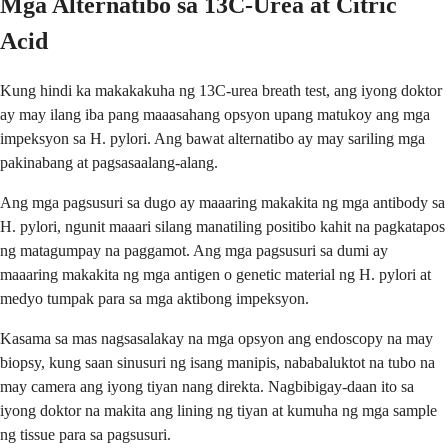
Mga Alternatibo sa 13C-Urea at Citric
Acid
Kung hindi ka makakakuha ng 13C-urea breath test, ang iyong doktor
ay may ilang iba pang maaasahang opsyon upang matukoy ang mga
impeksyon sa H. pylori. Ang bawat alternatibo ay may sariling mga
pakinabang at pagsasaalang-alang.
Ang mga pagsusuri sa dugo ay maaaring makakita ng mga antibody sa
H. pylori, ngunit maaari silang manatiling positibo kahit na pagkatapos
ng matagumpay na paggamot. Ang mga pagsusuri sa dumi ay
maaaring makakita ng mga antigen o genetic material ng H. pylori at
medyo tumpak para sa mga aktibong impeksyon.
Kasama sa mas nagsasalakay na mga opsyon ang endoscopy na may
biopsy, kung saan sinusuri ng isang manipis, nababaluktot na tubo na
may camera ang iyong tiyan nang direkta. Nagbibigay-daan ito sa
iyong doktor na makita ang lining ng tiyan at kumuha ng mga sample
ng tissue para sa pagsusuri.