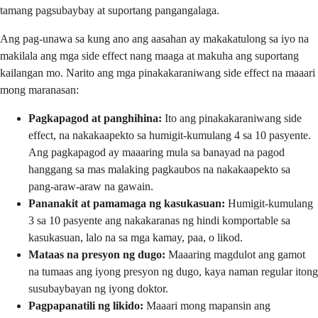
tamang pagsubaybay at suportang pangangalaga.
Ang pag-unawa sa kung ano ang aasahan ay makakatulong sa iyo na
makilala ang mga side effect nang maaga at makuha ang suportang
kailangan mo. Narito ang mga pinakakaraniwang side effect na maaari
mong maranasan:
Pagkapagod at panghihina:
Ito ang pinakakaraniwang side
effect, na nakakaapekto sa humigit-kumulang 4 sa 10 pasyente.
Ang pagkapagod ay maaaring mula sa banayad na pagod
hanggang sa mas malaking pagkaubos na nakakaapekto sa
pang-araw-araw na gawain.
Pananakit at pamamaga ng kasukasuan:
Humigit-kumulang
3 sa 10 pasyente ang nakakaranas ng hindi komportable sa
kasukasuan, lalo na sa mga kamay, paa, o likod.
Mataas na presyon ng dugo:
Maaaring magdulot ang gamot
na tumaas ang iyong presyon ng dugo, kaya naman regular itong
susubaybayan ng iyong doktor.
Pagpapanatili ng likido:
Maaari mong mapansin ang