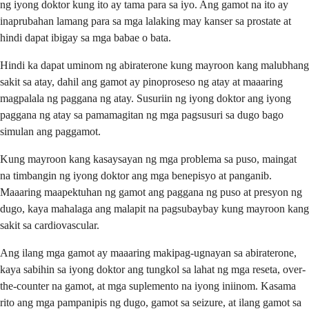
ng iyong doktor kung ito ay tama para sa iyo. Ang gamot na ito ay
inaprubahan lamang para sa mga lalaking may kanser sa prostate at
hindi dapat ibigay sa mga babae o bata.
Hindi ka dapat uminom ng abiraterone kung mayroon kang malubhang
sakit sa atay, dahil ang gamot ay pinoproseso ng atay at maaaring
magpalala ng paggana ng atay. Susuriin ng iyong doktor ang iyong
paggana ng atay sa pamamagitan ng mga pagsusuri sa dugo bago
simulan ang paggamot.
Kung mayroon kang kasaysayan ng mga problema sa puso, maingat
na timbangin ng iyong doktor ang mga benepisyo at panganib.
Maaaring maapektuhan ng gamot ang paggana ng puso at presyon ng
dugo, kaya mahalaga ang malapit na pagsubaybay kung mayroon kang
sakit sa cardiovascular.
Ang ilang mga gamot ay maaaring makipag-ugnayan sa abiraterone,
kaya sabihin sa iyong doktor ang tungkol sa lahat ng mga reseta, over-
the-counter na gamot, at mga suplemento na iyong iniinom. Kasama
rito ang mga pampanipis ng dugo, gamot sa seizure, at ilang gamot sa