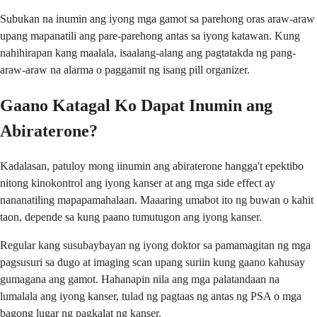
Subukan na inumin ang iyong mga gamot sa parehong oras araw-araw
upang mapanatili ang pare-parehong antas sa iyong katawan. Kung
nahihirapan kang maalala, isaalang-alang ang pagtatakda ng pang-
araw-araw na alarma o paggamit ng isang pill organizer.
Gaano Katagal Ko Dapat Inumin ang
Abiraterone?
Kadalasan, patuloy mong iinumin ang abiraterone hangga't epektibo
nitong kinokontrol ang iyong kanser at ang mga side effect ay
nananatiling mapapamahalaan. Maaaring umabot ito ng buwan o kahit
taon, depende sa kung paano tumutugon ang iyong kanser.
Regular kang susubaybayan ng iyong doktor sa pamamagitan ng mga
pagsusuri sa dugo at imaging scan upang suriin kung gaano kahusay
gumagana ang gamot. Hahanapin nila ang mga palatandaan na
lumalala ang iyong kanser, tulad ng pagtaas ng antas ng PSA o mga
bagong lugar ng pagkalat ng kanser.