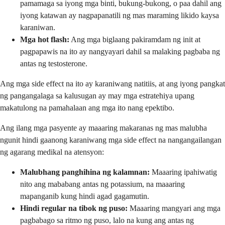
pamamaga sa iyong mga binti, bukung-bukong, o paa dahil ang
iyong katawan ay nagpapanatili ng mas maraming likido kaysa
karaniwan.
Mga hot flash:
Ang mga biglaang pakiramdam ng init at
pagpapawis na ito ay nangyayari dahil sa malaking pagbaba ng
antas ng testosterone.
Ang mga side effect na ito ay karaniwang natitiis, at ang iyong pangkat
ng pangangalaga sa kalusugan ay may mga estratehiya upang
makatulong na pamahalaan ang mga ito nang epektibo.
Ang ilang mga pasyente ay maaaring makaranas ng mas malubha
ngunit hindi gaanong karaniwang mga side effect na nangangailangan
ng agarang medikal na atensyon:
Malubhang panghihina ng kalamnan:
Maaaring ipahiwatig
nito ang mababang antas ng potassium, na maaaring
mapanganib kung hindi agad gagamutin.
Hindi regular na tibok ng puso:
Maaaring mangyari ang mga
pagbabago sa ritmo ng puso, lalo na kung ang antas ng