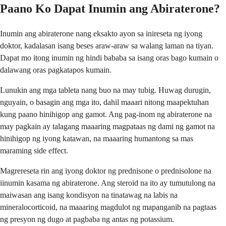
Paano Ko Dapat Inumin ang Abiraterone?
Inumin ang abiraterone nang eksakto ayon sa inireseta ng iyong
doktor, kadalasan isang beses araw-araw sa walang laman na tiyan.
Dapat mo itong inumin ng hindi bababa sa isang oras bago kumain o
dalawang oras pagkatapos kumain.
Lunukin ang mga tableta nang buo na may tubig. Huwag durugin,
nguyain, o basagin ang mga ito, dahil maaari nitong maapektuhan
kung paano hinihigop ang gamot. Ang pag-inom ng abiraterone na
may pagkain ay talagang maaaring magpataas ng dami ng gamot na
hinihigop ng iyong katawan, na maaaring humantong sa mas
maraming side effect.
Magrereseta rin ang iyong doktor ng prednisone o prednisolone na
iinumin kasama ng abiraterone. Ang steroid na ito ay tumutulong na
maiwasan ang isang kondisyon na tinatawag na labis na
mineralocorticoid, na maaaring magdulot ng mapanganib na pagtaas
ng presyon ng dugo at pagbaba ng antas ng potassium.