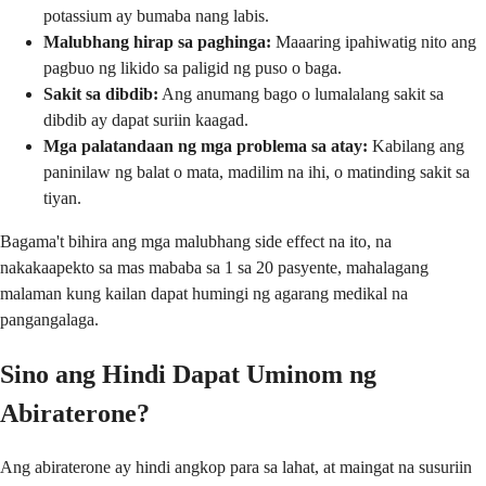
potassium ay bumaba nang labis.
Malubhang hirap sa paghinga:
Maaaring ipahiwatig nito ang
pagbuo ng likido sa paligid ng puso o baga.
Sakit sa dibdib:
Ang anumang bago o lumalalang sakit sa
dibdib ay dapat suriin kaagad.
Mga palatandaan ng mga problema sa atay:
Kabilang ang
paninilaw ng balat o mata, madilim na ihi, o matinding sakit sa
tiyan.
Bagama't bihira ang mga malubhang side effect na ito, na
nakakaapekto sa mas mababa sa 1 sa 20 pasyente, mahalagang
malaman kung kailan dapat humingi ng agarang medikal na
pangangalaga.
Sino ang Hindi Dapat Uminom ng
Abiraterone?
Ang abiraterone ay hindi angkop para sa lahat, at maingat na susuriin