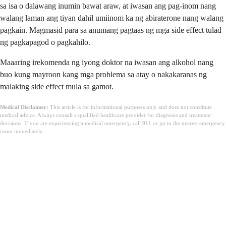
sa isa o dalawang inumin bawat araw, at iwasan ang pag-inom nang
walang laman ang tiyan dahil umiinom ka ng abiraterone nang walang
pagkain. Magmasid para sa anumang pagtaas ng mga side effect tulad
ng pagkapagod o pagkahilo.
Maaaring irekomenda ng iyong doktor na iwasan ang alkohol nang
buo kung mayroon kang mga problema sa atay o nakakaranas ng
malaking side effect mula sa gamot.
Medical Disclaimer:
This article is for informational purposes only and does not constitute
medical advice. Always consult a qualified healthcare provider for diagnosis and treatment
decisions. If you are experiencing a medical emergency, call 911 or go to the nearest emergency
room immediately.