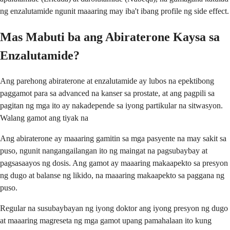
ng enzalutamide ngunit maaaring may iba't ibang profile ng side effect.
Mas Mabuti ba ang Abiraterone Kaysa sa
Enzalutamide?
Ang parehong abiraterone at enzalutamide ay lubos na epektibong
paggamot para sa advanced na kanser sa prostate, at ang pagpili sa
pagitan ng mga ito ay nakadepende sa iyong partikular na sitwasyon.
Walang gamot ang tiyak na
Ang abiraterone ay maaaring gamitin sa mga pasyente na may sakit sa
puso, ngunit nangangailangan ito ng maingat na pagsubaybay at
pagsasaayos ng dosis. Ang gamot ay maaaring makaapekto sa presyon
ng dugo at balanse ng likido, na maaaring makaapekto sa paggana ng
puso.
Regular na susubaybayan ng iyong doktor ang iyong presyon ng dugo
at maaaring magreseta ng mga gamot upang pamahalaan ito kung