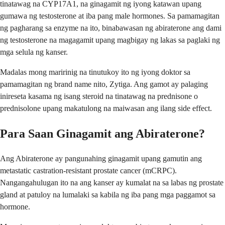
tinatawag na CYP17A1, na ginagamit ng iyong katawan upang
gumawa ng testosterone at iba pang male hormones. Sa pamamagitan
ng pagharang sa enzyme na ito, binabawasan ng abiraterone ang dami
ng testosterone na magagamit upang magbigay ng lakas sa paglaki ng
mga selula ng kanser.
Madalas mong maririnig na tinutukoy ito ng iyong doktor sa
pamamagitan ng brand name nito, Zytiga. Ang gamot ay palaging
inireseta kasama ng isang steroid na tinatawag na prednisone o
prednisolone upang makatulong na maiwasan ang ilang side effect.
Para Saan Ginagamit ang Abiraterone?
Ang Abiraterone ay pangunahing ginagamit upang gamutin ang
metastatic castration-resistant prostate cancer (mCRPC).
Nangangahulugan ito na ang kanser ay kumalat na sa labas ng prostate
gland at patuloy na lumalaki sa kabila ng iba pang mga paggamot sa
hormone.