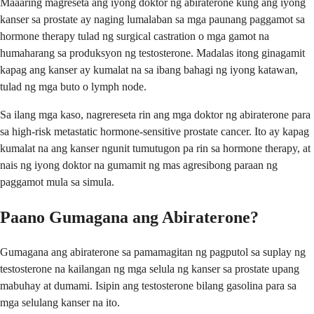
Maaaring magreseta ang iyong doktor ng abiraterone kung ang iyong
kanser sa prostate ay naging lumalaban sa mga paunang paggamot sa
hormone therapy tulad ng surgical castration o mga gamot na
humaharang sa produksyon ng testosterone. Madalas itong ginagamit
kapag ang kanser ay kumalat na sa ibang bahagi ng iyong katawan,
tulad ng mga buto o lymph node.
Sa ilang mga kaso, nagrereseta rin ang mga doktor ng abiraterone para
sa high-risk metastatic hormone-sensitive prostate cancer. Ito ay kapag
kumalat na ang kanser ngunit tumutugon pa rin sa hormone therapy, at
nais ng iyong doktor na gumamit ng mas agresibong paraan ng
paggamot mula sa simula.
Paano Gumagana ang Abiraterone?
Gumagana ang abiraterone sa pamamagitan ng pagputol sa suplay ng
testosterone na kailangan ng mga selula ng kanser sa prostate upang
mabuhay at dumami. Isipin ang testosterone bilang gasolina para sa
mga selulang kanser na ito.