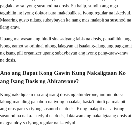
paglaktaw sa iyong susunod na dosis. Sa halip, sundin ang mga
tagubilin ng iyong doktor para makabalik sa iyong regular na iskedyul.
Maaaring gusto nilang subaybayan ka nang mas malapit sa susunod na
ilang araw.
Upang maiwasan ang hindi sinasadyang labis na dosis, panatilihin ang
iyong gamot sa orihinal nitong lalagyan at isaalang-alang ang paggamit
ng isang pill organizer upang subaybayan ang iyong pang-araw-araw
na dosis.
Ano ang Dapat Kong Gawin Kung Nakaligtaan Ko
ang Isang Dosis ng Abiraterone?
Kung nakaligtaan mo ang isang dosis ng abiraterone, inumin ito sa
lalong madaling panahon na iyong naaalala, basta't hindi pa malapit
ang oras para sa iyong susunod na dosis. Kung malapit na sa iyong
susunod na naka-iskedyul na dosis, laktawan ang nakaligtaang dosis at
magpatuloy sa iyong regular na iskedyul.