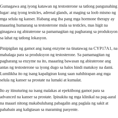
Gumagawa ang iyong katawan ng testosterone sa tatlong pangunahing
lugar: ang iyong testicles, adrenal glands, at maging sa loob mismo ng
mga selula ng kanser. Habang ang iba pang mga hormone therapy ay
maaaring humarang sa testosterone mula sa testicles, mas higit na
ginagawa ng abiraterone sa pamamagitan ng pagharang sa produksyon
sa lahat ng tatlong lokasyon.
Pinipigilan ng gamot ang isang enzyme na tinatawag na CYP17A1, na
mahalaga para sa produksyon ng testosterone. Sa pamamagitan ng
pagharang sa enzyme na ito, maaaring bawasan ng abiraterone ang
antas ng testosterone sa iyong dugo sa halos hindi matukoy na dami.
Lumilikha ito ng isang kapaligiran kung saan nahihirapan ang mga
selula ng kanser sa prostate na lumaki at kumalat.
Ito ay itinuturing na isang malakas at epektibong gamot para sa
advanced na kanser sa prostate. Ipinakita ng mga klinikal na pag-aaral
na maaari nitong makabuluhang pabagalin ang paglala ng sakit at
pahabain ang kaligtasan sa maraming pasyente.