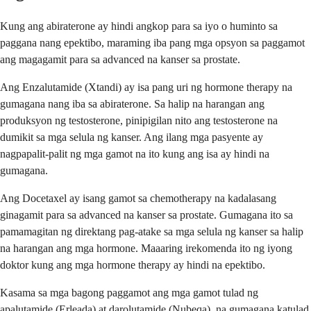
Kung ang abiraterone ay hindi angkop para sa iyo o huminto sa
paggana nang epektibo, maraming iba pang mga opsyon sa paggamot
ang magagamit para sa advanced na kanser sa prostate.
Ang Enzalutamide (Xtandi) ay isa pang uri ng hormone therapy na
gumagana nang iba sa abiraterone. Sa halip na harangan ang
produksyon ng testosterone, pinipigilan nito ang testosterone na
dumikit sa mga selula ng kanser. Ang ilang mga pasyente ay
nagpapalit-palit ng mga gamot na ito kung ang isa ay hindi na
gumagana.
Ang Docetaxel ay isang gamot sa chemotherapy na kadalasang
ginagamit para sa advanced na kanser sa prostate. Gumagana ito sa
pamamagitan ng direktang pag-atake sa mga selula ng kanser sa halip
na harangan ang mga hormone. Maaaring irekomenda ito ng iyong
doktor kung ang mga hormone therapy ay hindi na epektibo.
Kasama sa mga bagong paggamot ang mga gamot tulad ng
apalutamide (Erleada) at darolutamide (Nubeqa), na gumagana katulad