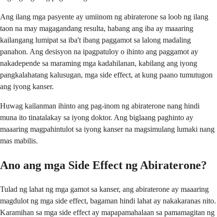
Ang ilang mga pasyente ay umiinom ng abiraterone sa loob ng ilang
taon na may magagandang resulta, habang ang iba ay maaaring
kailangang lumipat sa iba't ibang paggamot sa lalong madaling
panahon. Ang desisyon na ipagpatuloy o ihinto ang paggamot ay
nakadepende sa maraming mga kadahilanan, kabilang ang iyong
pangkalahatang kalusugan, mga side effect, at kung paano tumutugon
ang iyong kanser.
Huwag kailanman ihinto ang pag-inom ng abiraterone nang hindi
muna ito tinatalakay sa iyong doktor. Ang biglaang paghinto ay
maaaring magpahintulot sa iyong kanser na magsimulang lumaki nang
mas mabilis.
Ano ang mga Side Effect ng Abiraterone?
Tulad ng lahat ng mga gamot sa kanser, ang abiraterone ay maaaring
magdulot ng mga side effect, bagaman hindi lahat ay nakakaranas nito.
Karamihan sa mga side effect ay mapapamahalaan sa pamamagitan ng