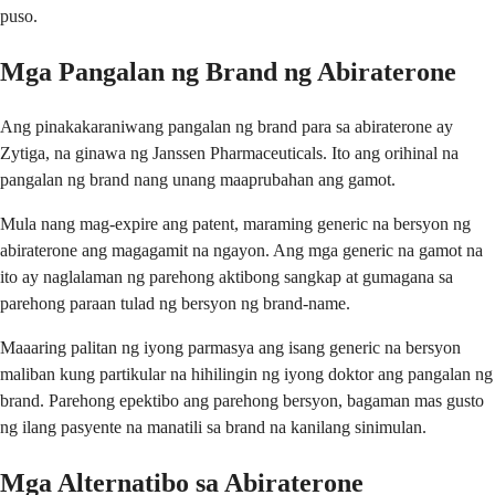
puso.
Mga Pangalan ng Brand ng Abiraterone
Ang pinakakaraniwang pangalan ng brand para sa abiraterone ay
Zytiga, na ginawa ng Janssen Pharmaceuticals. Ito ang orihinal na
pangalan ng brand nang unang maaprubahan ang gamot.
Mula nang mag-expire ang patent, maraming generic na bersyon ng
abiraterone ang magagamit na ngayon. Ang mga generic na gamot na
ito ay naglalaman ng parehong aktibong sangkap at gumagana sa
parehong paraan tulad ng bersyon ng brand-name.
Maaaring palitan ng iyong parmasya ang isang generic na bersyon
maliban kung partikular na hihilingin ng iyong doktor ang pangalan ng
brand. Parehong epektibo ang parehong bersyon, bagaman mas gusto
ng ilang pasyente na manatili sa brand na kanilang sinimulan.
Mga Alternatibo sa Abiraterone