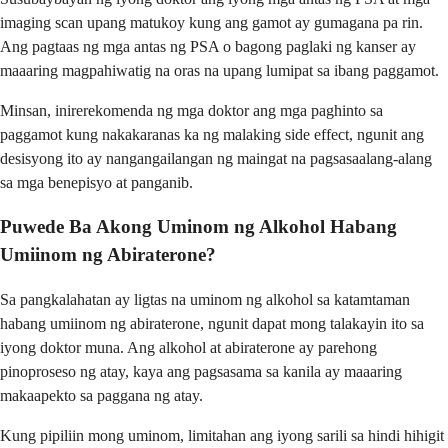
imaging scan upang matukoy kung ang gamot ay gumagana pa rin.
Ang pagtaas ng mga antas ng PSA o bagong paglaki ng kanser ay
maaaring magpahiwatig na oras na upang lumipat sa ibang paggamot.
Minsan, inirerekomenda ng mga doktor ang mga paghinto sa
paggamot kung nakakaranas ka ng malaking side effect, ngunit ang
desisyong ito ay nangangailangan ng maingat na pagsasaalang-alang
sa mga benepisyo at panganib.
Puwede Ba Akong Uminom ng Alkohol Habang
Umiinom ng Abiraterone?
Sa pangkalahatan ay ligtas na uminom ng alkohol sa katamtaman
habang umiinom ng abiraterone, ngunit dapat mong talakayin ito sa
iyong doktor muna. Ang alkohol at abiraterone ay parehong
pinoproseso ng atay, kaya ang pagsasama sa kanila ay maaaring
makaapekto sa paggana ng atay.
Kung pipiliin mong uminom, limitahan ang iyong sarili sa hindi hihigit