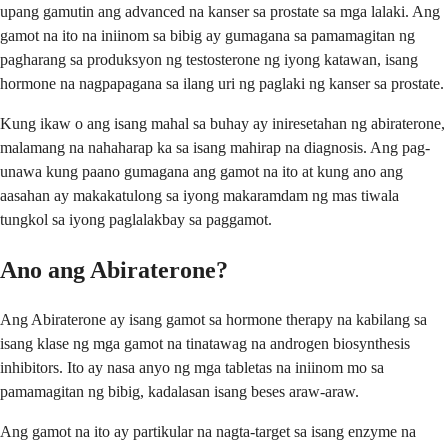
upang gamutin ang advanced na kanser sa prostate sa mga lalaki. Ang
gamot na ito na iniinom sa bibig ay gumagana sa pamamagitan ng
pagharang sa produksyon ng testosterone ng iyong katawan, isang
hormone na nagpapagana sa ilang uri ng paglaki ng kanser sa prostate.
Kung ikaw o ang isang mahal sa buhay ay iniresetahan ng abiraterone,
malamang na nahaharap ka sa isang mahirap na diagnosis. Ang pag-
unawa kung paano gumagana ang gamot na ito at kung ano ang
aasahan ay makakatulong sa iyong makaramdam ng mas tiwala
tungkol sa iyong paglalakbay sa paggamot.
Ano ang Abiraterone?
Ang Abiraterone ay isang gamot sa hormone therapy na kabilang sa
isang klase ng mga gamot na tinatawag na androgen biosynthesis
inhibitors. Ito ay nasa anyo ng mga tabletas na iniinom mo sa
pamamagitan ng bibig, kadalasan isang beses araw-araw.
Ang gamot na ito ay partikular na nagta-target sa isang enzyme na