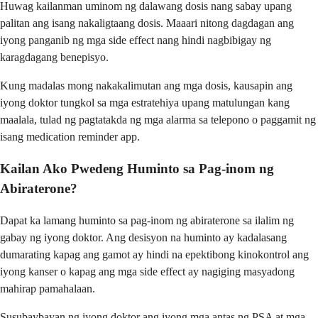
Huwag kailanman uminom ng dalawang dosis nang sabay upang
palitan ang isang nakaligtaang dosis. Maaari nitong dagdagan ang
iyong panganib ng mga side effect nang hindi nagbibigay ng
karagdagang benepisyo.
Kung madalas mong nakakalimutan ang mga dosis, kausapin ang
iyong doktor tungkol sa mga estratehiya upang matulungan kang
maalala, tulad ng pagtatakda ng mga alarma sa telepono o paggamit ng
isang medication reminder app.
Kailan Ako Pwedeng Huminto sa Pag-inom ng
Abiraterone?
Dapat ka lamang huminto sa pag-inom ng abiraterone sa ilalim ng
gabay ng iyong doktor. Ang desisyon na huminto ay kadalasang
dumarating kapag ang gamot ay hindi na epektibong kinokontrol ang
iyong kanser o kapag ang mga side effect ay nagiging masyadong
mahirap pamahalaan.
Susubaybayan ng iyong doktor ang iyong mga antas ng PSA at mga