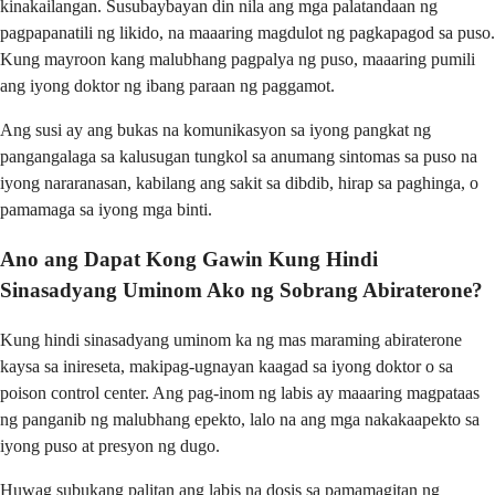
kinakailangan. Susubaybayan din nila ang mga palatandaan ng
pagpapanatili ng likido, na maaaring magdulot ng pagkapagod sa puso.
Kung mayroon kang malubhang pagpalya ng puso, maaaring pumili
ang iyong doktor ng ibang paraan ng paggamot.
Ang susi ay ang bukas na komunikasyon sa iyong pangkat ng
pangangalaga sa kalusugan tungkol sa anumang sintomas sa puso na
iyong nararanasan, kabilang ang sakit sa dibdib, hirap sa paghinga, o
pamamaga sa iyong mga binti.
Ano ang Dapat Kong Gawin Kung Hindi
Sinasadyang Uminom Ako ng Sobrang Abiraterone?
Kung hindi sinasadyang uminom ka ng mas maraming abiraterone
kaysa sa inireseta, makipag-ugnayan kaagad sa iyong doktor o sa
poison control center. Ang pag-inom ng labis ay maaaring magpataas
ng panganib ng malubhang epekto, lalo na ang mga nakakaapekto sa
iyong puso at presyon ng dugo.
Huwag subukang palitan ang labis na dosis sa pamamagitan ng