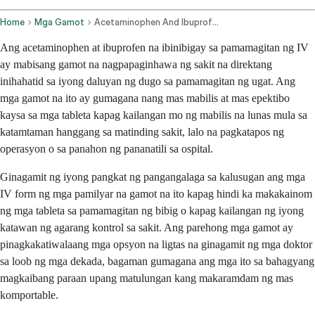
Home
Mga Gamot
Acetaminophen And Ibuprofen Intravenous Route
Ang acetaminophen at ibuprofen na ibinibigay sa pamamagitan ng IV
ay mabisang gamot na nagpapaginhawa ng sakit na direktang
inihahatid sa iyong daluyan ng dugo sa pamamagitan ng ugat. Ang
mga gamot na ito ay gumagana nang mas mabilis at mas epektibo
kaysa sa mga tableta kapag kailangan mo ng mabilis na lunas mula sa
katamtaman hanggang sa matinding sakit, lalo na pagkatapos ng
operasyon o sa panahon ng pananatili sa ospital.
Ginagamit ng iyong pangkat ng pangangalaga sa kalusugan ang mga
IV form ng mga pamilyar na gamot na ito kapag hindi ka makakainom
ng mga tableta sa pamamagitan ng bibig o kapag kailangan ng iyong
katawan ng agarang kontrol sa sakit. Ang parehong mga gamot ay
pinagkakatiwalaang mga opsyon na ligtas na ginagamit ng mga doktor
sa loob ng mga dekada, bagaman gumagana ang mga ito sa bahagyang
magkaibang paraan upang matulungan kang makaramdam ng mas
komportable.