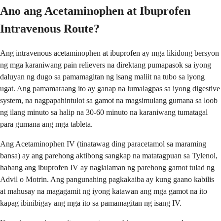
Ano ang Acetaminophen at Ibuprofen
Intravenous Route?
Ang intravenous acetaminophen at ibuprofen ay mga likidong bersyon
ng mga karaniwang pain relievers na direktang pumapasok sa iyong
daluyan ng dugo sa pamamagitan ng isang maliit na tubo sa iyong
ugat. Ang pamamaraang ito ay ganap na lumalagpas sa iyong digestive
system, na nagpapahintulot sa gamot na magsimulang gumana sa loob
ng ilang minuto sa halip na 30-60 minuto na karaniwang tumatagal
para gumana ang mga tableta.
Ang Acetaminophen IV (tinatawag ding paracetamol sa maraming
bansa) ay ang parehong aktibong sangkap na matatagpuan sa Tylenol,
habang ang ibuprofen IV ay naglalaman ng parehong gamot tulad ng
Advil o Motrin. Ang pangunahing pagkakaiba ay kung gaano kabilis
at mahusay na magagamit ng iyong katawan ang mga gamot na ito
kapag ibinibigay ang mga ito sa pamamagitan ng isang IV.