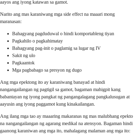
aayos ang iyong katawan sa gamot.
Narito ang mas karaniwang mga side effect na maaari mong
maranasan:
Bahagyang pagduduwal o hindi komportableng tiyan
Pagkahilo o pagkahimatay
Bahagyang pag-init o paglamig sa lugar ng IV
Sakit ng ulo
Pagkaantok
Mga pagbabago sa presyon ng dugo
Ang mga epektong ito ay karaniwang banayad at hindi
nangangailangan ng pagtigil sa gamot, bagaman mahigpit kang
babantayan ng iyong pangkat ng pangangalagang pangkalusugan at
aayusin ang iyong paggamot kung kinakailangan.
Ang ilang mga tao ay maaaring makaranas ng mas malubhang epekto
na nangangailangan ng agarang medikal na atensyon. Bagaman hindi
gaanong karaniwan ang mga ito, mahalagang malaman ang mga ito: