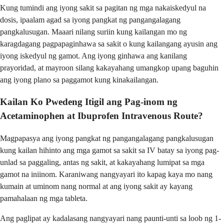
Kung tumindi ang iyong sakit sa pagitan ng mga nakaiskedyul na
dosis, ipaalam agad sa iyong pangkat ng pangangalagang
pangkalusugan. Maaari nilang suriin kung kailangan mo ng
karagdagang pagpapaginhawa sa sakit o kung kailangang ayusin ang
iyong iskedyul ng gamot. Ang iyong ginhawa ang kanilang
prayoridad, at mayroon silang kakayahang umangkop upang baguhin
ang iyong plano sa paggamot kung kinakailangan.
Kailan Ko Pwedeng Itigil ang Pag-inom ng
Acetaminophen at Ibuprofen Intravenous Route?
Magpapasya ang iyong pangkat ng pangangalagang pangkalusugan
kung kailan hihinto ang mga gamot sa sakit sa IV batay sa iyong pag-
unlad sa paggaling, antas ng sakit, at kakayahang lumipat sa mga
gamot na iniinom. Karaniwang nangyayari ito kapag kaya mo nang
kumain at uminom nang normal at ang iyong sakit ay kayang
pamahalaan ng mga tableta.
Ang paglipat ay kadalasang nangyayari nang paunti-unti sa loob ng 1-