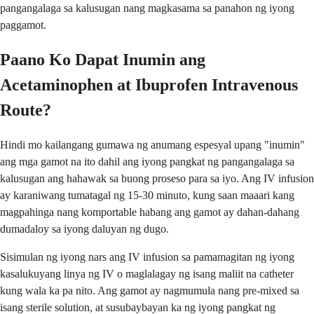
pangangalaga sa kalusugan nang magkasama sa panahon ng iyong
paggamot.
Paano Ko Dapat Inumin ang
Acetaminophen at Ibuprofen Intravenous
Route?
Hindi mo kailangang gumawa ng anumang espesyal upang "inumin"
ang mga gamot na ito dahil ang iyong pangkat ng pangangalaga sa
kalusugan ang hahawak sa buong proseso para sa iyo. Ang IV infusion
ay karaniwang tumatagal ng 15-30 minuto, kung saan maaari kang
magpahinga nang komportable habang ang gamot ay dahan-dahang
dumadaloy sa iyong daluyan ng dugo.
Sisimulan ng iyong nars ang IV infusion sa pamamagitan ng iyong
kasalukuyang linya ng IV o maglalagay ng isang maliit na catheter
kung wala ka pa nito. Ang gamot ay nagmumula nang pre-mixed sa
isang sterile solution, at susubaybayan ka ng iyong pangkat ng