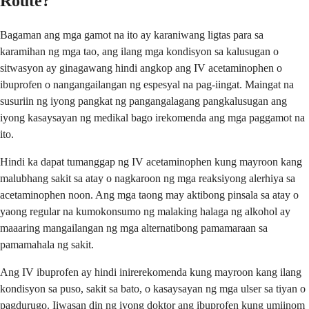
Route?
Bagaman ang mga gamot na ito ay karaniwang ligtas para sa
karamihan ng mga tao, ang ilang mga kondisyon sa kalusugan o
sitwasyon ay ginagawang hindi angkop ang IV acetaminophen o
ibuprofen o nangangailangan ng espesyal na pag-iingat. Maingat na
susuriin ng iyong pangkat ng pangangalagang pangkalusugan ang
iyong kasaysayan ng medikal bago irekomenda ang mga paggamot na
ito.
Hindi ka dapat tumanggap ng IV acetaminophen kung mayroon kang
malubhang sakit sa atay o nagkaroon ng mga reaksiyong alerhiya sa
acetaminophen noon. Ang mga taong may aktibong pinsala sa atay o
yaong regular na kumokonsumo ng malaking halaga ng alkohol ay
maaaring mangailangan ng mga alternatibong pamamaraan sa
pamamahala ng sakit.
Ang IV ibuprofen ay hindi inirerekomenda kung mayroon kang ilang
kondisyon sa puso, sakit sa bato, o kasaysayan ng mga ulser sa tiyan o
pagdurugo. Iiwasan din ng iyong doktor ang ibuprofen kung umiinom