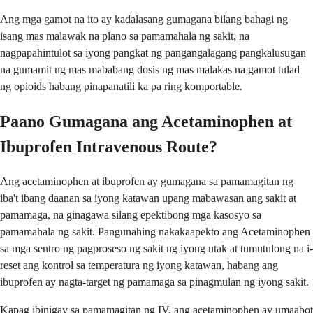
Ang mga gamot na ito ay kadalasang gumagana bilang bahagi ng
isang mas malawak na plano sa pamamahala ng sakit, na
nagpapahintulot sa iyong pangkat ng pangangalagang pangkalusugan
na gumamit ng mas mababang dosis ng mas malakas na gamot tulad
ng opioids habang pinapanatili ka pa ring komportable.
Paano Gumagana ang Acetaminophen at
Ibuprofen Intravenous Route?
Ang acetaminophen at ibuprofen ay gumagana sa pamamagitan ng
iba't ibang daanan sa iyong katawan upang mabawasan ang sakit at
pamamaga, na ginagawa silang epektibong mga kasosyo sa
pamamahala ng sakit. Pangunahing nakakaapekto ang Acetaminophen
sa mga sentro ng pagproseso ng sakit ng iyong utak at tumutulong na i-
reset ang kontrol sa temperatura ng iyong katawan, habang ang
ibuprofen ay nagta-target ng pamamaga sa pinagmulan ng iyong sakit.
Kapag ibinigay sa pamamagitan ng IV, ang acetaminophen ay umaabot