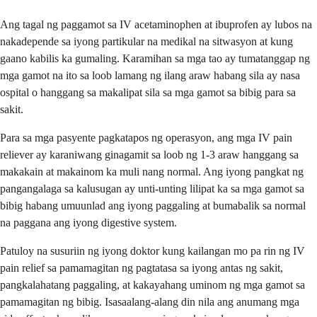
Ang tagal ng paggamot sa IV acetaminophen at ibuprofen ay lubos na
nakadepende sa iyong partikular na medikal na sitwasyon at kung
gaano kabilis ka gumaling. Karamihan sa mga tao ay tumatanggap ng
mga gamot na ito sa loob lamang ng ilang araw habang sila ay nasa
ospital o hanggang sa makalipat sila sa mga gamot sa bibig para sa
sakit.
Para sa mga pasyente pagkatapos ng operasyon, ang mga IV pain
reliever ay karaniwang ginagamit sa loob ng 1-3 araw hanggang sa
makakain at makainom ka muli nang normal. Ang iyong pangkat ng
pangangalaga sa kalusugan ay unti-unting lilipat ka sa mga gamot sa
bibig habang umuunlad ang iyong paggaling at bumabalik sa normal
na paggana ang iyong digestive system.
Patuloy na susuriin ng iyong doktor kung kailangan mo pa rin ng IV
pain relief sa pamamagitan ng pagtatasa sa iyong antas ng sakit,
pangkalahatang paggaling, at kakayahang uminom ng mga gamot sa
pamamagitan ng bibig. Isasaalang-alang din nila ang anumang mga