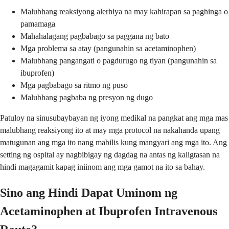
Malubhang reaksiyong alerhiya na may kahirapan sa paghinga o
pamamaga
Mahahalagang pagbabago sa paggana ng bato
Mga problema sa atay (pangunahin sa acetaminophen)
Malubhang pangangati o pagdurugo ng tiyan (pangunahin sa
ibuprofen)
Mga pagbabago sa ritmo ng puso
Malubhang pagbaba ng presyon ng dugo
Patuloy na sinusubaybayan ng iyong medikal na pangkat ang mga mas
malubhang reaksiyong ito at may mga protocol na nakahanda upang
matugunan ang mga ito nang mabilis kung mangyari ang mga ito. Ang
setting ng ospital ay nagbibigay ng dagdag na antas ng kaligtasan na
hindi magagamit kapag iniinom ang mga gamot na ito sa bahay.
Sino ang Hindi Dapat Uminom ng
Acetaminophen at Ibuprofen Intravenous