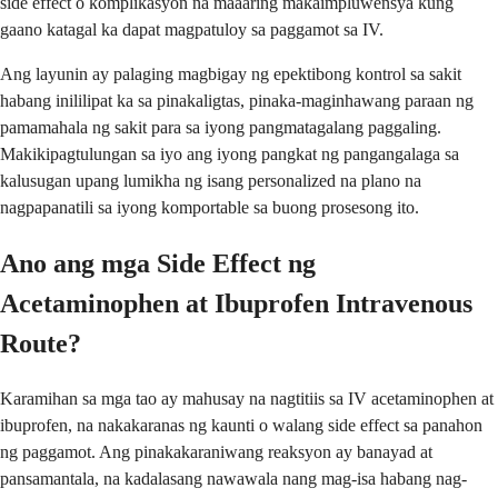
side effect o komplikasyon na maaaring makaimpluwensya kung
gaano katagal ka dapat magpatuloy sa paggamot sa IV.
Ang layunin ay palaging magbigay ng epektibong kontrol sa sakit
habang inililipat ka sa pinakaligtas, pinaka-maginhawang paraan ng
pamamahala ng sakit para sa iyong pangmatagalang paggaling.
Makikipagtulungan sa iyo ang iyong pangkat ng pangangalaga sa
kalusugan upang lumikha ng isang personalized na plano na
nagpapanatili sa iyong komportable sa buong prosesong ito.
Ano ang mga Side Effect ng
Acetaminophen at Ibuprofen Intravenous
Route?
Karamihan sa mga tao ay mahusay na nagtitiis sa IV acetaminophen at
ibuprofen, na nakakaranas ng kaunti o walang side effect sa panahon
ng paggamot. Ang pinakakaraniwang reaksyon ay banayad at
pansamantala, na kadalasang nawawala nang mag-isa habang nag-