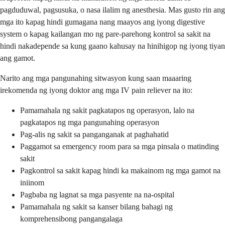
pagduduwal, pagsusuka, o nasa ilalim ng anesthesia. Mas gusto rin ang
mga ito kapag hindi gumagana nang maayos ang iyong digestive
system o kapag kailangan mo ng pare-parehong kontrol sa sakit na
hindi nakadepende sa kung gaano kahusay na hinihigop ng iyong tiyan
ang gamot.
Narito ang mga pangunahing sitwasyon kung saan maaaring
irekomenda ng iyong doktor ang mga IV pain reliever na ito:
Pamamahala ng sakit pagkatapos ng operasyon, lalo na
pagkatapos ng mga pangunahing operasyon
Pag-alis ng sakit sa panganganak at paghahatid
Paggamot sa emergency room para sa mga pinsala o matinding
sakit
Pagkontrol sa sakit kapag hindi ka makainom ng mga gamot na
iniinom
Pagbaba ng lagnat sa mga pasyente na na-ospital
Pamamahala ng sakit sa kanser bilang bahagi ng
komprehensibong pangangalaga