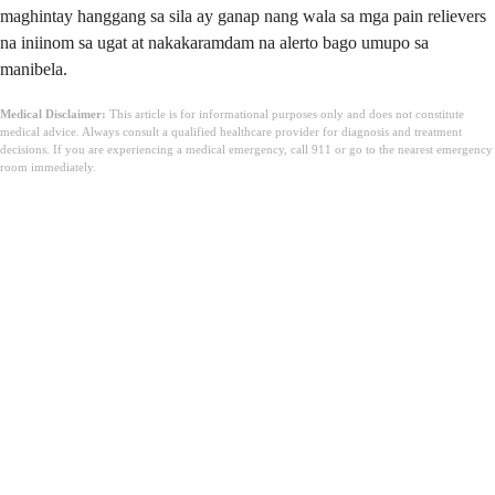
maghintay hanggang sa sila ay ganap nang wala sa mga pain relievers
na iniinom sa ugat at nakakaramdam na alerto bago umupo sa
manibela.
Medical Disclaimer:
This article is for informational purposes only and does not constitute
medical advice. Always consult a qualified healthcare provider for diagnosis and treatment
decisions. If you are experiencing a medical emergency, call 911 or go to the nearest emergency
room immediately.