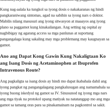
Kung nag-aalala ka tungkol sa iyong dosis o nakakaranas ng hindi
pangkaraniwang sintomas, agad na sabihin sa iyong nars o doktor.
Mabilis nilang masusuri ang iyong sitwasyon at maaayos ang iyong
plano sa paggamot kung kinakailangan. Ang setting ng ospital ay
nagbibigay ng agarang access sa mga panlunas at suportang
pangangalaga kung sakaling may mga problemang may kaugnayan sa
gamot.
Ano ang Dapat Kong Gawin Kung Nakaligtaan Ko
ang Isang Dosis ng Acetaminophen at Ibuprofen
Intravenous Route?
Ang pagkaligta sa isang dosis ay hindi mo dapat ikabahala dahil ang
iyong pangkat ng pangangalagang pangkalusugan ang namamahala sa
iyong buong iskedyul ng gamot sa IV. Sinusunod ng iyong mga nars
ang mga tiyak na protokol upang matiyak na natatanggap mo ang mga
gamot sa tamang oras para sa pinakamainam na pagkontrol sa sakit.