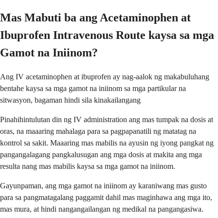
Mas Mabuti ba ang Acetaminophen at
Ibuprofen Intravenous Route kaysa sa mga
Gamot na Iniinom?
Ang IV acetaminophen at ibuprofen ay nag-aalok ng makabuluhang
bentahe kaysa sa mga gamot na iniinom sa mga partikular na
sitwasyon, bagaman hindi sila kinakailangang
Pinahihintulutan din ng IV administration ang mas tumpak na dosis at
oras, na maaaring mahalaga para sa pagpapanatili ng matatag na
kontrol sa sakit. Maaaring mas mabilis na ayusin ng iyong pangkat ng
pangangalagang pangkalusugan ang mga dosis at makita ang mga
resulta nang mas mabilis kaysa sa mga gamot na iniinom.
Gayunpaman, ang mga gamot na iniinom ay karaniwang mas gusto
para sa pangmatagalang paggamit dahil mas maginhawa ang mga ito,
mas mura, at hindi nangangailangan ng medikal na pangangasiwa.