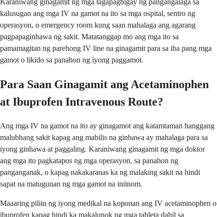
Karaniwang ginagamit ng mga tagapagbigay ng pangangalaga sa
kalusugan ang mga IV na gamot na ito sa mga ospital, sentro ng
operasyon, o emergency room kung saan mahalaga ang agarang
pagpapaginhawa ng sakit. Matatanggap mo ang mga ito sa
pamamagitan ng parehong IV line na ginagamit para sa iba pang mga
gamot o likido sa panahon ng iyong paggamot.
Para Saan Ginagamit ang Acetaminophen
at Ibuprofen Intravenous Route?
Ang mga IV na gamot na ito ay ginagamot ang katamtaman hanggang
malubhang sakit kapag ang mabilis na ginhawa ay mahalaga para sa
iyong ginhawa at paggaling. Karaniwang ginagamit ng mga doktor
ang mga ito pagkatapos ng mga operasyon, sa panahon ng
panganganak, o kapag nakakaranas ka ng malaking sakit na hindi
sapat na matugunan ng mga gamot na iniinom.
Maaaring piliin ng iyong medikal na koponan ang IV acetaminophen o
ibuprofen kapag hindi ka makalunok ng mga tableta dahil sa