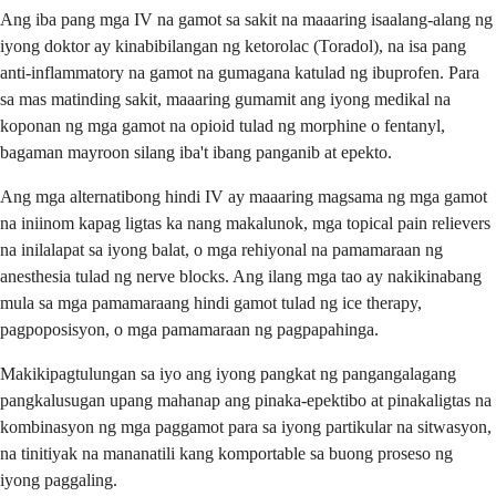
Ang iba pang mga IV na gamot sa sakit na maaaring isaalang-alang ng
iyong doktor ay kinabibilangan ng ketorolac (Toradol), na isa pang
anti-inflammatory na gamot na gumagana katulad ng ibuprofen. Para
sa mas matinding sakit, maaaring gumamit ang iyong medikal na
koponan ng mga gamot na opioid tulad ng morphine o fentanyl,
bagaman mayroon silang iba't ibang panganib at epekto.
Ang mga alternatibong hindi IV ay maaaring magsama ng mga gamot
na iniinom kapag ligtas ka nang makalunok, mga topical pain relievers
na inilalapat sa iyong balat, o mga rehiyonal na pamamaraan ng
anesthesia tulad ng nerve blocks. Ang ilang mga tao ay nakikinabang
mula sa mga pamamaraang hindi gamot tulad ng ice therapy,
pagpoposisyon, o mga pamamaraan ng pagpapahinga.
Makikipagtulungan sa iyo ang iyong pangkat ng pangangalagang
pangkalusugan upang mahanap ang pinaka-epektibo at pinakaligtas na
kombinasyon ng mga paggamot para sa iyong partikular na sitwasyon,
na tinitiyak na mananatili kang komportable sa buong proseso ng
iyong paggaling.