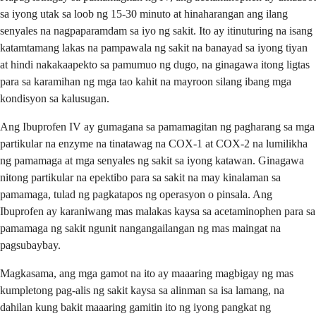
sa iyong utak sa loob ng 15-30 minuto at hinaharangan ang ilang
senyales na nagpaparamdam sa iyo ng sakit. Ito ay itinuturing na isang
katamtamang lakas na pampawala ng sakit na banayad sa iyong tiyan
at hindi nakakaapekto sa pamumuo ng dugo, na ginagawa itong ligtas
para sa karamihan ng mga tao kahit na mayroon silang ibang mga
kondisyon sa kalusugan.
Ang Ibuprofen IV ay gumagana sa pamamagitan ng pagharang sa mga
partikular na enzyme na tinatawag na COX-1 at COX-2 na lumilikha
ng pamamaga at mga senyales ng sakit sa iyong katawan. Ginagawa
nitong partikular na epektibo para sa sakit na may kinalaman sa
pamamaga, tulad ng pagkatapos ng operasyon o pinsala. Ang
Ibuprofen ay karaniwang mas malakas kaysa sa acetaminophen para sa
pamamaga ng sakit ngunit nangangailangan ng mas maingat na
pagsubaybay.
Magkasama, ang mga gamot na ito ay maaaring magbigay ng mas
kumpletong pag-alis ng sakit kaysa sa alinman sa isa lamang, na
dahilan kung bakit maaaring gamitin ito ng iyong pangkat ng