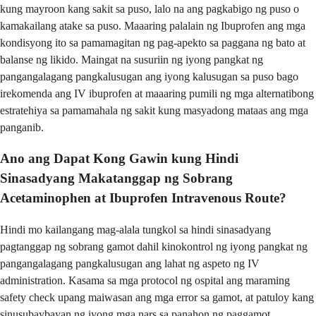
kung mayroon kang sakit sa puso, lalo na ang pagkabigo ng puso o
kamakailang atake sa puso. Maaaring palalain ng Ibuprofen ang mga
kondisyong ito sa pamamagitan ng pag-apekto sa paggana ng bato at
balanse ng likido. Maingat na susuriin ng iyong pangkat ng
pangangalagang pangkalusugan ang iyong kalusugan sa puso bago
irekomenda ang IV ibuprofen at maaaring pumili ng mga alternatibong
estratehiya sa pamamahala ng sakit kung masyadong mataas ang mga
panganib.
Ano ang Dapat Kong Gawin kung Hindi
Sinasadyang Makatanggap ng Sobrang
Acetaminophen at Ibuprofen Intravenous Route?
Hindi mo kailangang mag-alala tungkol sa hindi sinasadyang
pagtanggap ng sobrang gamot dahil kinokontrol ng iyong pangkat ng
pangangalagang pangkalusugan ang lahat ng aspeto ng IV
administration. Kasama sa mga protocol ng ospital ang maraming
safety check upang maiwasan ang mga error sa gamot, at patuloy kang
sinusubaybayan ng iyong mga nars sa panahon ng paggamot.