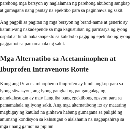
parehong mga bersyon ay naglalaman ng parehong aktibong sangkap
at gumagana nang pantay na epektibo para sa paginhawa ng sakit.
Ang pagpili sa pagitan ng mga bersyon ng brand-name at generic ay
karaniwang nakadepende sa mga kagustuhan ng parmasya ng iyong
ospital at hindi nakakaapekto sa kalidad o pagiging epektibo ng iyong
paggamot sa pamamahala ng sakit.
Mga Alternatibo sa Acetaminophen at
Ibuprofen Intravenous Route
Kung ang IV acetaminophen o ibuprofen ay hindi angkop para sa
iyong sitwasyon, ang iyong pangkat ng pangangalagang
pangkalusugan ay may ilang iba pang epektibong opsyon para sa
pamamahala ng iyong sakit. Ang mga alternatibong ito ay maaaring
magbigay ng katulad na ginhawa habang gumagana sa paligid ng
anumang kondisyon sa kalusugan o alalahanin na nagpapahirap sa
mga unang gamot na pipiliin.