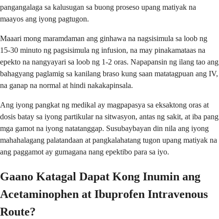
pangangalaga sa kalusugan sa buong proseso upang matiyak na
maayos ang iyong pagtugon.
Maaari mong maramdaman ang ginhawa na nagsisimula sa loob ng
15-30 minuto ng pagsisimula ng infusion, na may pinakamataas na
epekto na nangyayari sa loob ng 1-2 oras. Napapansin ng ilang tao ang
bahagyang paglamig sa kanilang braso kung saan matatagpuan ang IV,
na ganap na normal at hindi nakakapinsala.
Ang iyong pangkat ng medikal ay magpapasya sa eksaktong oras at
dosis batay sa iyong partikular na sitwasyon, antas ng sakit, at iba pang
mga gamot na iyong natatanggap. Susubaybayan din nila ang iyong
mahahalagang palatandaan at pangkalahatang tugon upang matiyak na
ang paggamot ay gumagana nang epektibo para sa iyo.
Gaano Katagal Dapat Kong Inumin ang
Acetaminophen at Ibuprofen Intravenous
Route?