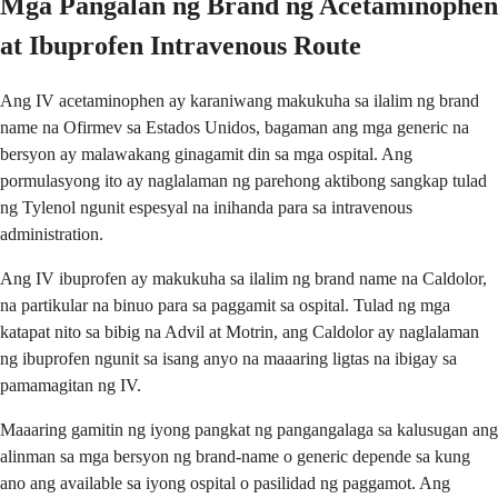
Mga Pangalan ng Brand ng Acetaminophen
at Ibuprofen Intravenous Route
Ang IV acetaminophen ay karaniwang makukuha sa ilalim ng brand
name na Ofirmev sa Estados Unidos, bagaman ang mga generic na
bersyon ay malawakang ginagamit din sa mga ospital. Ang
pormulasyong ito ay naglalaman ng parehong aktibong sangkap tulad
ng Tylenol ngunit espesyal na inihanda para sa intravenous
administration.
Ang IV ibuprofen ay makukuha sa ilalim ng brand name na Caldolor,
na partikular na binuo para sa paggamit sa ospital. Tulad ng mga
katapat nito sa bibig na Advil at Motrin, ang Caldolor ay naglalaman
ng ibuprofen ngunit sa isang anyo na maaaring ligtas na ibigay sa
pamamagitan ng IV.
Maaaring gamitin ng iyong pangkat ng pangangalaga sa kalusugan ang
alinman sa mga bersyon ng brand-name o generic depende sa kung
ano ang available sa iyong ospital o pasilidad ng paggamot. Ang