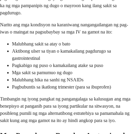
ka ng mga pampanipis ng dugo o mayroon kang ilang sakit sa
pagdurugo.
Narito ang mga kondisyon na karaniwang nangangailangan ng pag-
iwas o maingat na pagsubaybay sa mga IV na gamot na ito:
Malubhang sakit sa atay o bato
Aktibong ulser sa tiyan o kamakailang pagdurugo sa
gastrointestinal
Pagkabigo ng puso o kamakailang atake sa puso
Mga sakit sa pamumuo ng dugo
Malubhang hika na sanhi ng NSAIDs
Pagbubuntis sa ikatlong trimester (para sa ibuprofen)
Timbangin ng iyong pangkat ng pangangalaga sa kalusugan ang mga
benepisyo at panganib para sa iyong partikular na sitwasyon, na
posibleng pumili ng mga alternatibong estratehiya sa pamamahala ng
sakit kung ang mga gamot na ito ay hindi angkop para sa iyo.