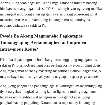
2 araw, kung saan nagsisimula ang mga gamot na iniinom habang
binabawasan ang mga dosis sa IV. Sinusubaybayan ng iyong medikal
na pangkat ang iyong antas ng ginhawa sa buong prosesong ito at
maaaring ayusin ang plano kung kailangan mo ng patuloy na
pagpapaginhawa sa sakit sa IV.
Pwede Ba Akong Magmaneho Pagkatapos
Tumanggap ng Acetaminophen at Ibuprofen
Intravenous Route?
Hindi ka dapat magmaneho habang tumatanggap ng mga gamot sa
sakit sa IV o sa loob ng ilang oras pagkatapos ng iyong huling dosis.
Ang mga gamot na ito ay maaaring magdulot ng antok, pagkahilo, o
mas mabagal na oras ng reaksyon na nagpapahirap sa pagmamaneho.
Ang iyong pangkat ng pangangalaga sa kalusugan ay magbibigay ng
tiyak na gabay tungkol sa kung kailan ligtas na muling magmaneho
batay sa iyong indibidwal na tugon sa mga gamot at sa iyong
pangkalahatang paggaling. Karamihan sa mga tao ay kailangang