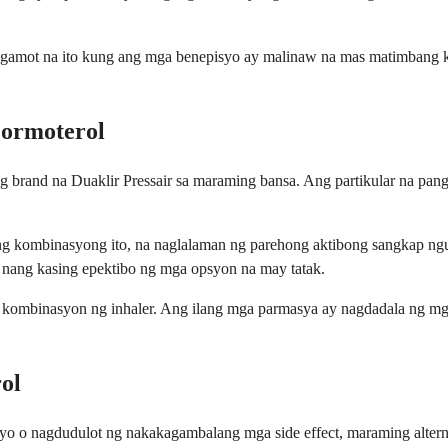
amot na ito kung ang mga benepisyo ay malinaw na mas matimbang kay
Formoterol
 brand na Duaklir Pressair sa maraming bansa. Ang partikular na pang
 kombinasyong ito, na naglalaman ng parehong aktibong sangkap ngun
nang kasing epektibo ng mga opsyon na may tatak.
kombinasyon ng inhaler. Ang ilang mga parmasya ay nagdadala ng mga
ol
iyo o nagdudulot ng nakakagambalang mga side effect, maraming alt