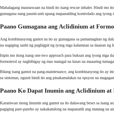
Mahalagang maunawaan na hindi ito isang rescue inhaler. Hindi mo it
gumagana nang paunti-unti upang mapanatiling kontrolado ang iyong 
Paano Gumagana ang Aclidinium at Formo
Ang kombinasyong gamot na ito ay gumagana sa pamamagitan ng dala
na nagiging sanhi ng paghigpit ng iyong mga kalamnan sa daanan ng 
Isipin mo itong isang one-two approach para buksan ang iyong mga d
formoterol ay nagbibigay ng mas matagal na lunas na maaaring tumaga
Bilang isang gamot na pang-maintenance, ang kombinasyong ito ay itin
sa sintomas, ngunit hindi ito ang pinakamalakas na opsyon na magag
Paano Ko Dapat Inumin ang Aclidinium at
Karaniwan mong iinumin ang gamot na ito dalawang beses sa isang ara
pagiging pare-pareho ay nakakatulong na mapanatili ang matatag na an