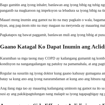
Bago gamitin ang iyong inhaler, banlawan ang iyong bibig ng tubig n
panganib na magkaroon ng impeksyon sa lebadura sa iyong bibig na ti
Maaari mong inumin ang gamot na ito na may pagkain o wala, bagaman 
tiyan, ang pag-inom nito na may magaan na meryenda ay maaaring ma
Pagkatapos ng bawat paggamit, banlawan muli ang iyong bibig at punasan
Gaano Katagal Ko Dapat Inumin ang Aclid
Karamihan sa mga taong may COPD ay kailangang gumamit ng kombina
kondisyon na nangangailangan ng patuloy na pamamahala, at ang pagt
Regular na susuriin ng iyong doktor kung gaano kahusay gumagana ang
batay sa kung ano ang iyong nararamdaman at kung ano ang hitsura n
Ang ilang mga tao ay maaaring kailangang uminom ng gamot na ito sa
susi ay ang pakikipagtulungan nang malapit sa iyong tagapagbigay 