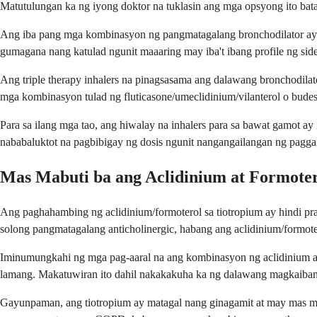
Matutulungan ka ng iyong doktor na tuklasin ang mga opsyong ito bata
Ang iba pang mga kombinasyon ng pangmatagalang bronchodilator ay k
gumagana nang katulad ngunit maaaring may iba't ibang profile ng side
Ang triple therapy inhalers na pinagsasama ang dalawang bronchodila
mga kombinasyon tulad ng fluticasone/umeclidinium/vilanterol o bude
Para sa ilang mga tao, ang hiwalay na inhalers para sa bawat gamot
nababaluktot na pagbibigay ng dosis ngunit nangangailangan ng pagg
Mas Mabuti ba ang Aclidinium at Formoter
Ang paghahambing ng aclidinium/formoterol sa tiotropium ay hindi p
solong pangmatagalang anticholinergic, habang ang aclidinium/formot
Iminumungkahi ng mga pag-aaral na ang kombinasyon ng aclidinium at
lamang. Makatuwiran ito dahil nakakakuha ka ng dalawang magkaiban
Gayunpaman, ang tiotropium ay matagal nang ginagamit at may mas mal