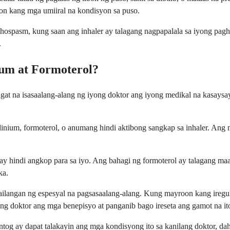
oon kang mga umiiral na kondisyon sa puso.
chospasm, kung saan ang inhaler ay talagang nagpapalala sa iyong pagh
.
ium at Formoterol?
gat na isasaalang-alang ng iyong doktor ang iyong medikal na kasaysay
dinium, formoterol, o anumang hindi aktibong sangkap sa inhaler. Ang 
hindi angkop para sa iyo. Ang bahagi ng formoterol ay talagang ma
ka.
ilangan ng espesyal na pagsasaalang-alang. Kung mayroon kang iregula
ng doktor ang mga benepisyo at panganib bago ireseta ang gamot na it
tog ay dapat talakayin ang mga kondisyong ito sa kanilang doktor, da