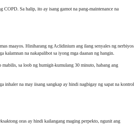
ng COPD. Sa halip, ito ay isang gamot na pang-maintenance na
 maayos. Hiniharang ng Aclidinium ang ilang senyales ng nerbiyos
mga kalamnan na nakapalibot sa iyong mga daanan ng hangin.
 mabilis, sa loob ng humigit-kumulang 30 minuto, habang ang
a inhaler na may iisang sangkap ay hindi nagbigay ng sapat na kontrol
ksaktong oras ay hindi kailangang maging perpekto, ngunit ang