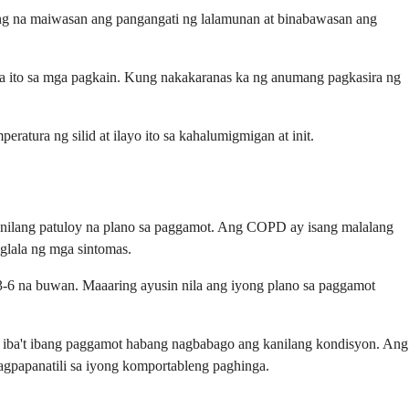
ong na maiwasan ang pangangati ng lalamunan at binabawasan ang
la ito sa mga pagkain. Kung nakakaranas ka ng anumang pagkasira ng
ratura ng silid at ilayo ito sa kahalumigmigan at init.
nilang patuloy na plano sa paggamot. Ang COPD ay isang malalang
glala ng mga sintomas.
3-6 na buwan. Maaaring ayusin nila ang iyong plano sa paggamot
a iba't ibang paggamot habang nagbabago ang kanilang kondisyon. Ang
gpapanatili sa iyong komportableng paghinga.