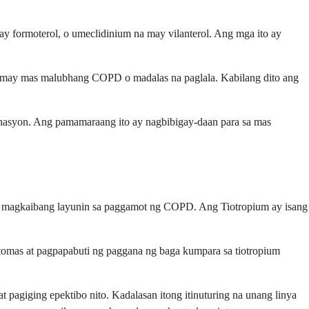
y formoterol, o umeclidinium na may vilanterol. Ang mga ito ay
ong may mas malubhang COPD o madalas na paglala. Kabilang dito ang
nasyon. Ang pamamaraang ito ay nagbibigay-daan para sa mas
ang magkaibang layunin sa paggamot ng COPD. Ang Tiotropium ay isang
tomas at pagpapabuti ng paggana ng baga kumpara sa tiotropium
pagiging epektibo nito. Kadalasan itong itinuturing na unang linya