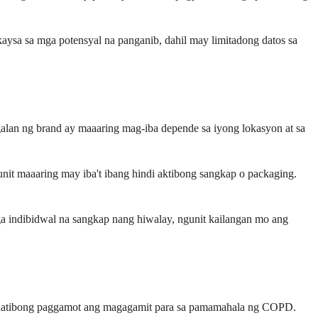
sa sa mga potensyal na panganib, dahil may limitadong datos sa
alan ng brand ay maaaring mag-iba depende sa iyong lokasyon at sa
it maaaring may iba't ibang hindi aktibong sangkap o packaging.
 indibidwal na sangkap nang hiwalay, ngunit kailangan mo ang
ernatibong paggamot ang magagamit para sa pamamahala ng COPD.