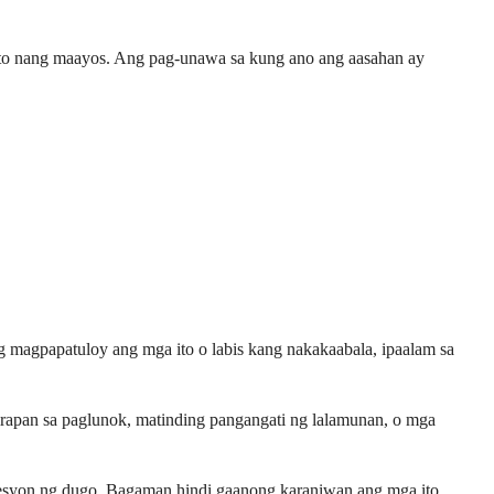
 nito nang maayos. Ang pag-unawa sa kung ano ang aasahan ay
 magpapatuloy ang mga ito o labis kang nakakaabala, ipaalam sa
irapan sa paglunok, matinding pangangati ng lalamunan, o mga
 presyon ng dugo. Bagaman hindi gaanong karaniwan ang mga ito,