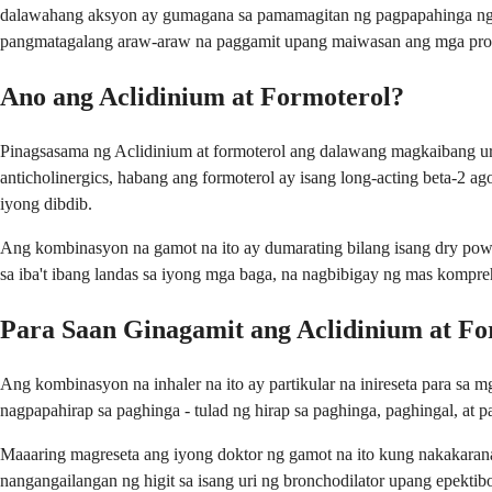
dalawahang aksyon ay gumagana sa pamamagitan ng pagpapahinga ng m
pangmatagalang araw-araw na paggamit upang maiwasan ang mga probl
Ano ang Aclidinium at Formoterol?
Pinagsasama ng Aclidinium at formoterol ang dalawang magkaibang ur
anticholinergics, habang ang formoterol ay isang long-acting beta-2 
iyong dibdib.
Ang kombinasyon na gamot na ito ay dumarating bilang isang dry powd
sa iba't ibang landas sa iyong mga baga, na nagbibigay ng mas kompr
Para Saan Ginagamit ang Aclidinium at Fo
Ang kombinasyon na inhaler na ito ay partikular na inireseta para s
nagpapahirap sa paghinga - tulad ng hirap sa paghinga, paghingal, at p
Maaaring magreseta ang iyong doktor ng gamot na ito kung nakakaran
nangangailangan ng higit sa isang uri ng bronchodilator upang epekt