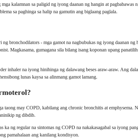
ga kalamnan sa paligid ng iyong daanan ng hangin at pagbabawas ng
ema sa paghinga sa halip na gamutin ang biglaang paglala.
i ng bronchodilators - mga gamot na nagbubukas ng iyong daanan ng h
agonist. Magkasama, gumagana sila bilang isang koponan upang panatil
er inhaler na iyong hinihinga ng dalawang beses araw-araw. Ang dala
ehensibong lunas kaysa sa alinmang gamot lamang.
rmoterol?
a mga taong may COPD, kabilang ang chronic bronchitis at emphysema.
aninikip ng dibdib.
as ka ng regular na sintomas ng COPD na nakakasagabal sa iyong pang
ibong pamahalaan ang kanilang kondisyon.