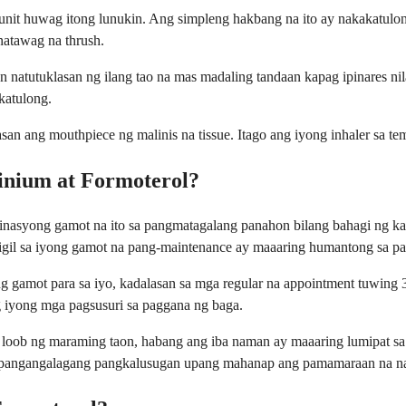
gunit huwag itong lunukin. Ang simpleng hakbang na ito ay nakakatul
natawag na thrush.
natutuklasan ng ilang tao na mas madaling tandaan kapag ipinares ni
katulong.
 ang mouthpiece ng malinis na tissue. Itago ang iyong inhaler sa tempe
inium at Formoterol?
syong gamot na ito sa pangmatagalang panahon bilang bahagi ng ka
igil sa iyong gamot na pang-maintenance ay maaaring humantong sa pa
 gamot para sa iyo, kadalasan sa mga regular na appointment tuwing 
g iyong mga pagsusuri sa paggana ng baga.
 loob ng maraming taon, habang ang iba naman ay maaaring lumipat s
ng pangangalagang pangkalusugan upang mahanap ang pamamaraan na na