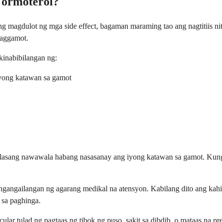
Formoterol?
ing magdulot ng mga side effect, bagaman maraming tao ang nagtitiis
paggamot.
inabibilangan ng:
yong katawan sa gamot
alasang nawawala habang nasasanay ang iyong katawan sa gamot. Kung
ngangailangan ng agarang medikal na atensyon. Kabilang dito ang kah
 sa paghinga.
ular tulad ng pagtaas ng tibok ng puso, sakit sa dibdib, o mataas na