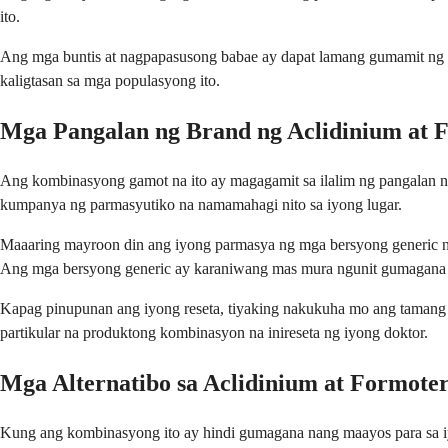
ito.
Ang mga buntis at nagpapasusong babae ay dapat lamang gumamit ng g
kaligtasan sa mga populasyong ito.
Mga Pangalan ng Brand ng Aclidinium at 
Ang kombinasyong gamot na ito ay magagamit sa ilalim ng pangalan ng
kumpanya ng parmasyutiko na namamahagi nito sa iyong lugar.
Maaaring mayroon din ang iyong parmasya ng mga bersyong generic ng
Ang mga bersyong generic ay karaniwang mas mura ngunit gumagana 
Kapag pinupunan ang iyong reseta, tiyaking nakukuha mo ang tamang 
partikular na produktong kombinasyon na inireseta ng iyong doktor.
Mga Alternatibo sa Aclidinium at Formoter
Kung ang kombinasyong ito ay hindi gumagana nang maayos para sa 