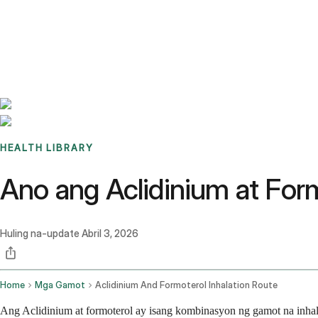
Benchmarks
Stories
FAQ
Sign up / Log in
HEALTH LIBRARY
Ano ang Aclidinium at Form
Huling na-update
Abril 3, 2026
Home
Mga Gamot
Aclidinium And Formoterol Inhalation Route
Ang Aclidinium at formoterol ay isang kombinasyon ng gamot na inha