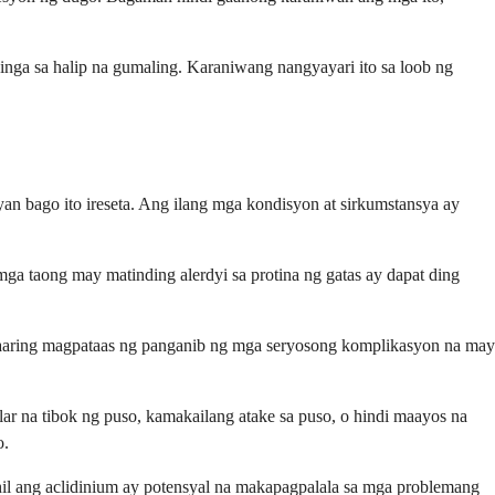
inga sa halip na gumaling. Karaniwang nangyayari ito sa loob ng
an bago ito ireseta. Ang ilang mga kondisyon at sirkumstansya ay
mga taong may matinding alerdyi sa protina ng gatas ay dapat ding
aaring magpataas ng panganib ng mga seryosong komplikasyon na may
r na tibok ng puso, kamakailang atake sa puso, o hindi maayos na
o.
hil ang aclidinium ay potensyal na makapagpalala sa mga problemang