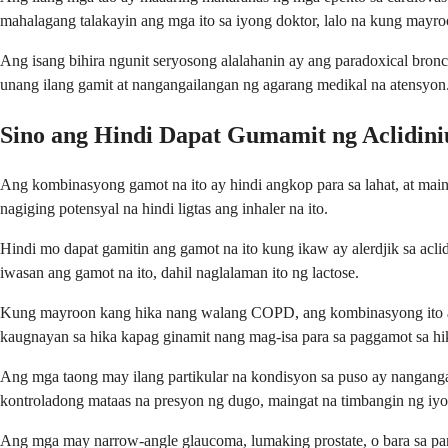
mahalagang talakayin ang mga ito sa iyong doktor, lalo na kung mayr
Ang isang bihira ngunit seryosong alalahanin ay ang paradoxical bron
unang ilang gamit at nangangailangan ng agarang medikal na atensyon
Sino ang Hindi Dapat Gumamit ng Aclidin
Ang kombinasyong gamot na ito ay hindi angkop para sa lahat, at main
nagiging potensyal na hindi ligtas ang inhaler na ito.
Hindi mo dapat gamitin ang gamot na ito kung ikaw ay alerdjik sa acli
iwasan ang gamot na ito, dahil naglalaman ito ng lactose.
Kung mayroon kang hika nang walang COPD, ang kombinasyong ito ay 
kaugnayan sa hika kapag ginamit nang mag-isa para sa paggamot sa hi
Ang mga taong may ilang partikular na kondisyon sa puso ay nanganga
kontroladong mataas na presyon ng dugo, maingat na timbangin ng iyo
Ang mga may narrow-angle glaucoma, lumaking prostate, o bara sa pan