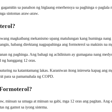
o gagamitin sa panahon ng biglaang emerhensya sa paghinga o paglala 
mga sintomas araw-araw.
terol?
wang magkaibang mekanismo upang matulungan kang huminga nang mas
hangin, habang direktang nagpapahinga ang formoterol sa makinis na 
aanan ng paghinga. Ang bahagi ng aclidinium ay gumagana nang medyo
l ng hanggang 12 oras.
uturing na katamtamang lakas. Karaniwan itong inireseta kapag ang mg
amit para sa pamamahala ng COPD.
 Formoterol?
w, minsan sa umaga at minsan sa gabi, mga 12 oras ang pagitan. Ang e
tas ng gamot sa iyong sistema.