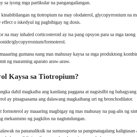
y sa iyong mga partikular na pangangailangan.
inabibilangan ng tiotropium na may olodaterol, glycopyrronium na ma
 effect o iskedyul ng pagbibigay ng dosis.
tor na may inhaled corticosteroid ay isa pang opsyon para sa mga ta
sonide/glycopyrronium/formoterol.
 ay maaaring gumana nang mas mahusay kaysa sa mga produktong kombi
amit ng maraming aparato araw-araw.
ol Kaysa sa Tiotropium?
rangka dahil magkaiba ang kanilang paggana at nagsisilbi ng bahagy
erol ay pinagsasama ang dalawang magkaibang uri ng bronchodilator.
 formoterol ay maaaring magbigay ng mas mahusay na pag-alis ng sin
g mekanismo ng pagkilos na nagtutulungan.
awak na pananaliksik na sumusuporta sa pangmatagalang kaligtasan at 