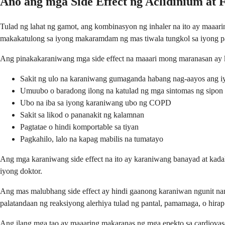
Ano ang mga Side Effect ng Aclidinium at 
Tulad ng lahat ng gamot, ang kombinasyon ng inhaler na ito ay maaar
makakatulong sa iyong makaramdam ng mas tiwala tungkol sa iyong 
Ang pinakakaraniwang mga side effect na maaari mong maranasan ay k
Sakit ng ulo na karaniwang gumaganda habang nag-aayos ang i
Umuubo o baradong ilong na katulad ng mga sintomas ng sipon
Ubo na iba sa iyong karaniwang ubo ng COPD
Sakit sa likod o pananakit ng kalamnan
Pagtatae o hindi komportable sa tiyan
Pagkahilo, lalo na kapag mabilis na tumatayo
Ang mga karaniwang side effect na ito ay karaniwang banayad at kad
iyong doktor.
Ang mas malubhang side effect ay hindi gaanong karaniwan ngunit na
palatandaan ng reaksiyong alerhiya tulad ng pantal, pamamaga, o hirap
Ang ilang mga tao ay maaaring makaranas ng mga epekto sa cardiovasc