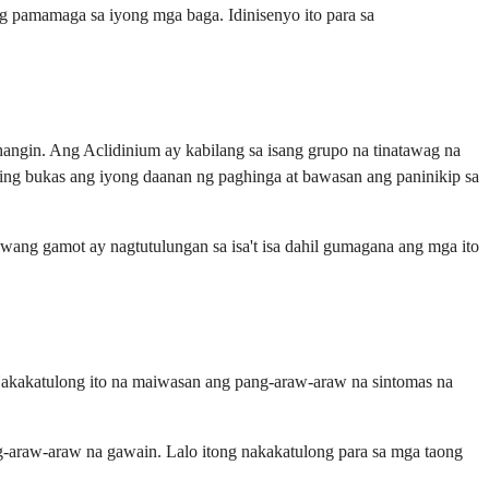
 pamamaga sa iyong mga baga. Idinisenyo ito para sa
angin. Ang Aclidinium ay kabilang sa isang grupo na tinatawag na
ihing bukas ang iyong daanan ng paghinga at bawasan ang paninikip sa
wang gamot ay nagtutulungan sa isa't isa dahil gumagana ang mga ito
 Nakakatulong ito na maiwasan ang pang-araw-araw na sintomas na
-araw-araw na gawain. Lalo itong nakakatulong para sa mga taong