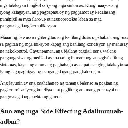
mga talakayan tungkol sa iyong mga sintomas. Kung maayos ang
iyong kalagayan, ang pagpapatuloy ng paggamot ay kadalasang
pumipigil sa mga flare-up at nagpoprotekta laban sa mga
pangmatagalang komplikasyon.
Maaaring bawasan ng ilang tao ang kanilang dosis o pahabain ang oras
sa pagitan ng mga iniksyon kapag ang kanilang kondisyon ay mahusay
na nakokontrol. Gayunpaman, ang biglang pagtigil nang walang
pangangasiwa ng medikal ay maaaring humantong sa pagbabalik ng
sintomas, kaya ang anumang pagbabago ay dapat palaging talakayin sa
iyong tagapagbigay ng pangangalagang pangkalusugan.
Ang layunin ay ang paghahanap ng tamang balanse sa pagitan ng
pagkontrol sa iyong kondisyon at pagliit ng anumang potensyal na
pangmatagalang epekto ng gamot.
Ano ang mga Side Effect ng Adalimumab-
adbm?