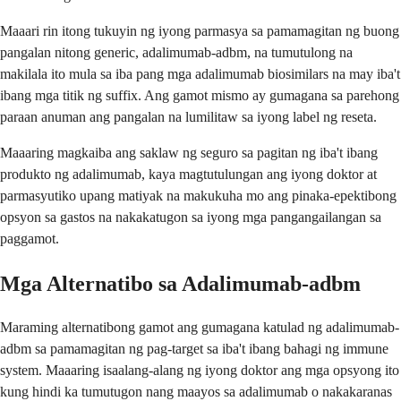
Maaari rin itong tukuyin ng iyong parmasya sa pamamagitan ng buong
pangalan nitong generic, adalimumab-adbm, na tumutulong na
makilala ito mula sa iba pang mga adalimumab biosimilars na may iba't
ibang mga titik ng suffix. Ang gamot mismo ay gumagana sa parehong
paraan anuman ang pangalan na lumilitaw sa iyong label ng reseta.
Maaaring magkaiba ang saklaw ng seguro sa pagitan ng iba't ibang
produkto ng adalimumab, kaya magtutulungan ang iyong doktor at
parmasyutiko upang matiyak na makukuha mo ang pinaka-epektibong
opsyon sa gastos na nakakatugon sa iyong mga pangangailangan sa
paggamot.
Mga Alternatibo sa Adalimumab-adbm
Maraming alternatibong gamot ang gumagana katulad ng adalimumab-
adbm sa pamamagitan ng pag-target sa iba't ibang bahagi ng immune
system. Maaaring isaalang-alang ng iyong doktor ang mga opsyong ito
kung hindi ka tumutugon nang maayos sa adalimumab o nakakaranas