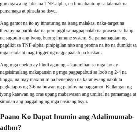
gumagawa ng labis na TNF-alpha, na humahantong sa talamak na
pamamaga at pinsala sa tisyu.
Ang gamot na ito ay itinuturing na isang malakas, naka-target na
therapy na partikular na pumipigil sa nagpapaalab na proseso sa halip
na sugpuin ang iyong buong immune system. Sa pamamagitan ng
pagdikit sa TNF-alpha, pinipigilan nito ang protina na ito na dumikit sa
mga selula at mag-trigger ng nagpapaalab na kaskad.
Ang mga epekto ay hindi agarang – karamihan sa mga tao ay
nagsisimulang makapansin ng mga pagpapabuti sa loob ng 2-4 na
linggo, na may maximum na benepisyo na karaniwang nakikita
pagkatapos ng 3-6 na buwan ng patuloy na paggamot. Kailangan ng
iyong katawan ng oras upang mabawasan ang umiiral na pamamaga at
simulan ang paggaling ng mga nasirang tisyu.
Paano Ko Dapat Inumin ang Adalimumab-
adbm?