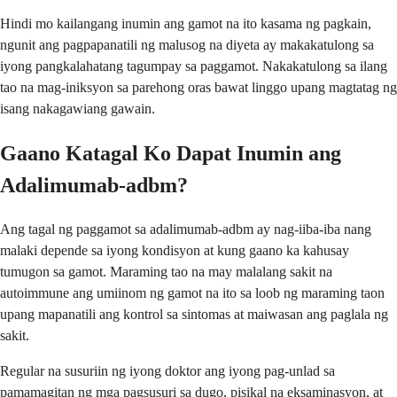
Hindi mo kailangang inumin ang gamot na ito kasama ng pagkain,
ngunit ang pagpapanatili ng malusog na diyeta ay makakatulong sa
iyong pangkalahatang tagumpay sa paggamot. Nakakatulong sa ilang
tao na mag-iniksyon sa parehong oras bawat linggo upang magtatag ng
isang nakagawiang gawain.
Gaano Katagal Ko Dapat Inumin ang
Adalimumab-adbm?
Ang tagal ng paggamot sa adalimumab-adbm ay nag-iiba-iba nang
malaki depende sa iyong kondisyon at kung gaano ka kahusay
tumugon sa gamot. Maraming tao na may malalang sakit na
autoimmune ang umiinom ng gamot na ito sa loob ng maraming taon
upang mapanatili ang kontrol sa sintomas at maiwasan ang paglala ng
sakit.
Regular na susuriin ng iyong doktor ang iyong pag-unlad sa
pamamagitan ng mga pagsusuri sa dugo, pisikal na eksaminasyon, at