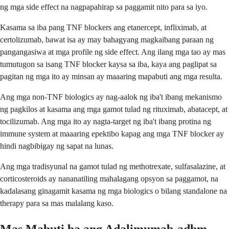
ng mga side effect na nagpapahirap sa paggamit nito para sa iyo.
Kasama sa iba pang TNF blockers ang etanercept, infliximab, at
certolizumab, bawat isa ay may bahagyang magkaibang paraan ng
pangangasiwa at mga profile ng side effect. Ang ilang mga tao ay mas
tumutugon sa isang TNF blocker kaysa sa iba, kaya ang paglipat sa
pagitan ng mga ito ay minsan ay maaaring mapabuti ang mga resulta.
Ang mga non-TNF biologics ay nag-aalok ng iba't ibang mekanismo
ng pagkilos at kasama ang mga gamot tulad ng rituximab, abatacept, at
tocilizumab. Ang mga ito ay nagta-target ng iba't ibang protina ng
immune system at maaaring epektibo kapag ang mga TNF blocker ay
hindi nagbibigay ng sapat na lunas.
Ang mga tradisyunal na gamot tulad ng methotrexate, sulfasalazine, at
corticosteroids ay nananatiling mahalagang opsyon sa paggamot, na
kadalasang ginagamit kasama ng mga biologics o bilang standalone na
therapy para sa mas malalang kaso.