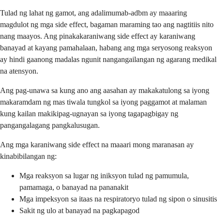
Tulad ng lahat ng gamot, ang adalimumab-adbm ay maaaring
magdulot ng mga side effect, bagaman maraming tao ang nagtitiis nito
nang maayos. Ang pinakakaraniwang side effect ay karaniwang
banayad at kayang pamahalaan, habang ang mga seryosong reaksyon
ay hindi gaanong madalas ngunit nangangailangan ng agarang medikal
na atensyon.
Ang pag-unawa sa kung ano ang aasahan ay makakatulong sa iyong
makaramdam ng mas tiwala tungkol sa iyong paggamot at malaman
kung kailan makikipag-ugnayan sa iyong tagapagbigay ng
pangangalagang pangkalusugan.
Ang mga karaniwang side effect na maaari mong maranasan ay
kinabibilangan ng:
Mga reaksyon sa lugar ng iniksyon tulad ng pamumula,
pamamaga, o banayad na pananakit
Mga impeksyon sa itaas na respiratoryo tulad ng sipon o sinusitis
Sakit ng ulo at banayad na pagkapagod