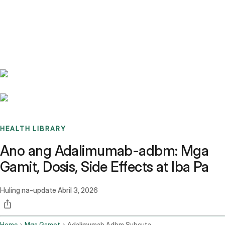
Benchmarks
Stories
FAQ
Sign up / Log in
HEALTH LIBRARY
Ano ang Adalimumab-adbm: Mga
Gamit, Dosis, Side Effects at Iba Pa
Huling na-update
Abril 3, 2026
Home
Mga Gamot
Adalimumab Adbm Subcutaneous Route