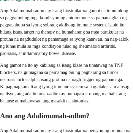
Ang Adalimumab-adbm ay isang biosimilar na gamot na tumutulong
sa paggamot ng mga kondisyon ng autoimmune sa pamamagitan ng
pagpapahupa sa iyong sobrang aktibong immune system. Isipin ito
bilang isang target na therapy na humaharang sa mga partikular na
protina na nagdudulot ng pamamaga sa iyong katawan, na nag-aalok
ng lunas mula sa mga kondisyon tulad ng rheumatoid arthritis,
psoriasis, at inflammatory bowel disease.
Ang gamot na ito ay kabilang sa isang klase na tinatawag na TNF
blockers, na gumagana sa pamamagitan ng pagharang sa tumor
necrosis factor-alpha, isang protina na nagti-trigger ng pamamaga.
Kapag nagkamali ang iyong immune system sa pag-atake sa malusog
na tisyu, ang adalimumab-adbm ay pumapasok upang maibalik ang
balanse at mabawasan ang masakit na sintomas.
Ano ang Adalimumab-adbm?
Ang Adalimumab-adbm ay isang biosimilar na bersyon ng orihinal na