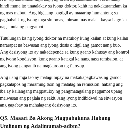
hindi muna ito tinatalakay sa iyong doktor, kahit na nakakaramdam ka
ng mas mabuti. Ang biglaang pagtigil ay maaaring humantong sa
pagbabalik ng iyong mga sintomas, minsan mas malala kaysa bago ka
nagsimula ng paggamot.
Tutulungan ka ng iyong doktor na matukoy kung kailan at kung kailan
nararapat na bawasan ang iyong dosis o itigil ang gamot nang buo.
Ang desisyong ito ay nakadepende sa kung gaano kahusay ang kontrol
ng iyong kondisyon, kung gaano katagal ka nang nasa remission, at
ang iyong panganib na magkaroon ng flare-up.
Ang ilang mga tao ay matagumpay na makakapagbawas ng gamot
pagkatapos ng maraming taon ng matatag na remission, habang ang
iba ay kailangang magpatuloy ng pangmatagalang paggamot upang
maiwasan ang paglala ng sakit. Ang iyong indibidwal na sitwasyon
ang gagabay sa mahalagang desisyong ito.
Q5. Maaari Ba Akong Magpabakuna Habang
Umiinom ng Adalimumab-adbm?