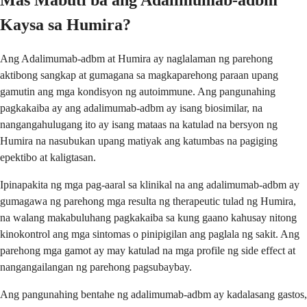
Mas Mabuti ba ang Adalimumab-adbm
Kaysa sa Humira?
Ang Adalimumab-adbm at Humira ay naglalaman ng parehong
aktibong sangkap at gumagana sa magkaparehong paraan upang
gamutin ang mga kondisyon ng autoimmune. Ang pangunahing
pagkakaiba ay ang adalimumab-adbm ay isang biosimilar, na
nangangahulugang ito ay isang mataas na katulad na bersyon ng
Humira na nasubukan upang matiyak ang katumbas na pagiging
epektibo at kaligtasan.
Ipinapakita ng mga pag-aaral sa klinikal na ang adalimumab-adbm ay
gumagawa ng parehong mga resulta ng therapeutic tulad ng Humira,
na walang makabuluhang pagkakaiba sa kung gaano kahusay nitong
kinokontrol ang mga sintomas o pinipigilan ang paglala ng sakit. Ang
parehong mga gamot ay may katulad na mga profile ng side effect at
nangangailangan ng parehong pagsubaybay.
Ang pangunahing bentahe ng adalimumab-adbm ay kadalasang gastos,