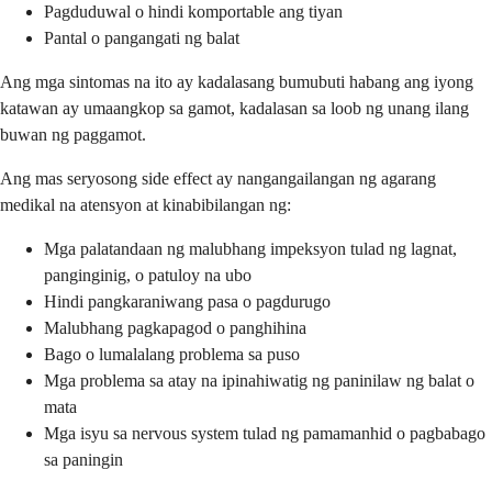
Pagduduwal o hindi komportable ang tiyan
Pantal o pangangati ng balat
Ang mga sintomas na ito ay kadalasang bumubuti habang ang iyong
katawan ay umaangkop sa gamot, kadalasan sa loob ng unang ilang
buwan ng paggamot.
Ang mas seryosong side effect ay nangangailangan ng agarang
medikal na atensyon at kinabibilangan ng:
Mga palatandaan ng malubhang impeksyon tulad ng lagnat,
panginginig, o patuloy na ubo
Hindi pangkaraniwang pasa o pagdurugo
Malubhang pagkapagod o panghihina
Bago o lumalalang problema sa puso
Mga problema sa atay na ipinahiwatig ng paninilaw ng balat o
mata
Mga isyu sa nervous system tulad ng pamamanhid o pagbabago
sa paningin