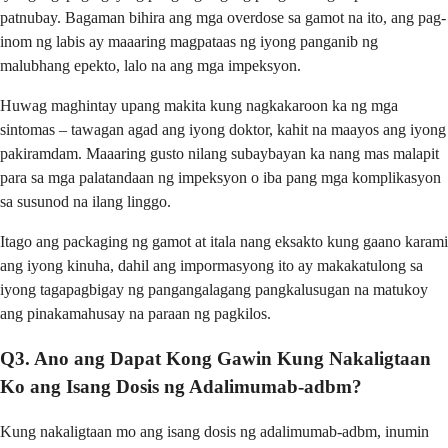
patnubay. Bagaman bihira ang mga overdose sa gamot na ito, ang pag-
inom ng labis ay maaaring magpataas ng iyong panganib ng
malubhang epekto, lalo na ang mga impeksyon.
Huwag maghintay upang makita kung nagkakaroon ka ng mga
sintomas – tawagan agad ang iyong doktor, kahit na maayos ang iyong
pakiramdam. Maaaring gusto nilang subaybayan ka nang mas malapit
para sa mga palatandaan ng impeksyon o iba pang mga komplikasyon
sa susunod na ilang linggo.
Itago ang packaging ng gamot at itala nang eksakto kung gaano karami
ang iyong kinuha, dahil ang impormasyong ito ay makakatulong sa
iyong tagapagbigay ng pangangalagang pangkalusugan na matukoy
ang pinakamahusay na paraan ng pagkilos.
Q3. Ano ang Dapat Kong Gawin Kung Nakaligtaan
Ko ang Isang Dosis ng Adalimumab-adbm?
Kung nakaligtaan mo ang isang dosis ng adalimumab-adbm, inumin