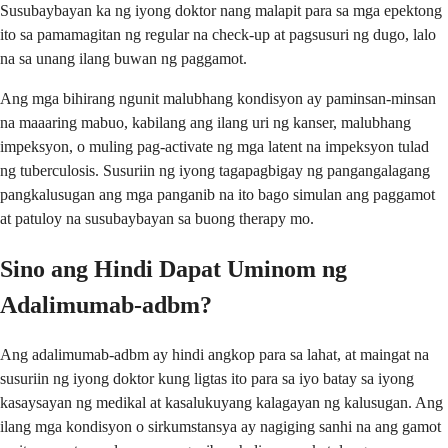
Susubaybayan ka ng iyong doktor nang malapit para sa mga epektong
ito sa pamamagitan ng regular na check-up at pagsusuri ng dugo, lalo
na sa unang ilang buwan ng paggamot.
Ang mga bihirang ngunit malubhang kondisyon ay paminsan-minsan
na maaaring mabuo, kabilang ang ilang uri ng kanser, malubhang
impeksyon, o muling pag-activate ng mga latent na impeksyon tulad
ng tuberculosis. Susuriin ng iyong tagapagbigay ng pangangalagang
pangkalusugan ang mga panganib na ito bago simulan ang paggamot
at patuloy na susubaybayan sa buong therapy mo.
Sino ang Hindi Dapat Uminom ng
Adalimumab-adbm?
Ang adalimumab-adbm ay hindi angkop para sa lahat, at maingat na
susuriin ng iyong doktor kung ligtas ito para sa iyo batay sa iyong
kasaysayan ng medikal at kasalukuyang kalagayan ng kalusugan. Ang
ilang mga kondisyon o sirkumstansya ay nagiging sanhi na ang gamot