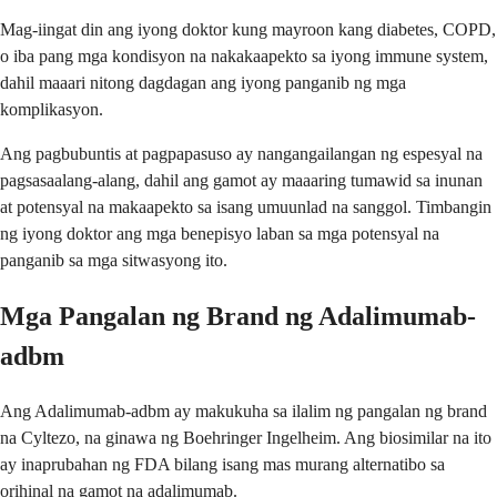
Mag-iingat din ang iyong doktor kung mayroon kang diabetes, COPD,
o iba pang mga kondisyon na nakakaapekto sa iyong immune system,
dahil maaari nitong dagdagan ang iyong panganib ng mga
komplikasyon.
Ang pagbubuntis at pagpapasuso ay nangangailangan ng espesyal na
pagsasaalang-alang, dahil ang gamot ay maaaring tumawid sa inunan
at potensyal na makaapekto sa isang umuunlad na sanggol. Timbangin
ng iyong doktor ang mga benepisyo laban sa mga potensyal na
panganib sa mga sitwasyong ito.
Mga Pangalan ng Brand ng Adalimumab-
adbm
Ang Adalimumab-adbm ay makukuha sa ilalim ng pangalan ng brand
na Cyltezo, na ginawa ng Boehringer Ingelheim. Ang biosimilar na ito
ay inaprubahan ng FDA bilang isang mas murang alternatibo sa
orihinal na gamot na adalimumab.