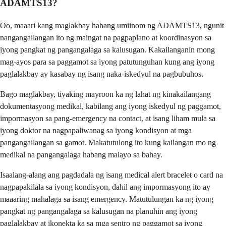
ADAMTS13?
Oo, maaari kang maglakbay habang umiinom ng ADAMTS13, ngunit
nangangailangan ito ng maingat na pagpaplano at koordinasyon sa
iyong pangkat ng pangangalaga sa kalusugan. Kakailanganin mong
mag-ayos para sa paggamot sa iyong patutunguhan kung ang iyong
paglalakbay ay kasabay ng isang naka-iskedyul na pagbubuhos.
Bago maglakbay, tiyaking mayroon ka ng lahat ng kinakailangang
dokumentasyong medikal, kabilang ang iyong iskedyul ng paggamot,
impormasyon sa pang-emergency na contact, at isang liham mula sa
iyong doktor na nagpapaliwanag sa iyong kondisyon at mga
pangangailangan sa gamot. Makatutulong ito kung kailangan mo ng
medikal na pangangalaga habang malayo sa bahay.
Isaalang-alang ang pagdadala ng isang medical alert bracelet o card na
nagpapakilala sa iyong kondisyon, dahil ang impormasyong ito ay
maaaring mahalaga sa isang emergency. Matutulungan ka ng iyong
pangkat ng pangangalaga sa kalusugan na planuhin ang iyong
paglalakbay at ikonekta ka sa mga sentro ng paggamot sa iyong