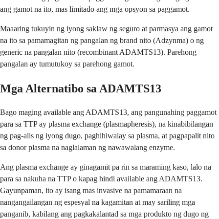
ang gamot na ito, mas limitado ang mga opsyon sa paggamot.
Maaaring tukuyin ng iyong saklaw ng seguro at parmasya ang gamot
na ito sa pamamagitan ng pangalan ng brand nito (Adzynma) o ng
generic na pangalan nito (recombinant ADAMTS13). Parehong
pangalan ay tumutukoy sa parehong gamot.
Mga Alternatibo sa ADAMTS13
Bago maging available ang ADAMTS13, ang pangunahing paggamot
para sa TTP ay plasma exchange (plasmapheresis), na kinabibilangan
ng pag-alis ng iyong dugo, paghihiwalay sa plasma, at pagpapalit nito
sa donor plasma na naglalaman ng nawawalang enzyme.
Ang plasma exchange ay ginagamit pa rin sa maraming kaso, lalo na
para sa nakuha na TTP o kapag hindi available ang ADAMTS13.
Gayunpaman, ito ay isang mas invasive na pamamaraan na
nangangailangan ng espesyal na kagamitan at may sariling mga
panganib, kabilang ang pagkakalantad sa mga produkto ng dugo ng