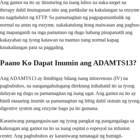
Ang gamot na ito ay itinuturing na isang lubos na naka-target na
therapy dahil tinutugunan nito ang partikular na kakulangan sa enzyme
na nagdudulot ng hTTP. Sa pamamagitan ng pagpapanumbalik ng
normal na antas ng enzyme, nakakatulong itong maiwasan ang pagbuo
ng mapanganib na mga pamumuo ng dugo habang pinapanatili ang
kakayahan ng iyong katawan na mamuo nang normal kapag
kinakailangan para sa paggaling.
Paano Ko Dapat Inumin ang ADAMTS13?
Ang ADAMTS13 ay ibinibigay bilang isang intravenous (IV) na
pagbubuhos, na nangangahulugang direktang inihahatid ito sa iyong
daluyan ng dugo sa pamamagitan ng isang ugat. Ang gamot na ito ay
hindi maaaring inumin sa pamamagitan ng bibig dahil sisirain ng iyong
digestive system ang enzyme bago pa ito gumana.
Karaniwang pangangasiwaan ng iyong pangkat ng pangangalaga sa
kalusugan ang gamot na ito sa isang ospital o espesyal na infusion
center. Ang pagbubuhos ay karaniwang tumatagal ng humigit-