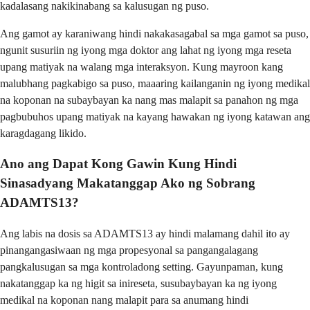
kadalasang nakikinabang sa kalusugan ng puso.
Ang gamot ay karaniwang hindi nakakasagabal sa mga gamot sa puso,
ngunit susuriin ng iyong mga doktor ang lahat ng iyong mga reseta
upang matiyak na walang mga interaksyon. Kung mayroon kang
malubhang pagkabigo sa puso, maaaring kailanganin ng iyong medikal
na koponan na subaybayan ka nang mas malapit sa panahon ng mga
pagbubuhos upang matiyak na kayang hawakan ng iyong katawan ang
karagdagang likido.
Ano ang Dapat Kong Gawin Kung Hindi
Sinasadyang Makatanggap Ako ng Sobrang
ADAMTS13?
Ang labis na dosis sa ADAMTS13 ay hindi malamang dahil ito ay
pinangangasiwaan ng mga propesyonal sa pangangalagang
pangkalusugan sa mga kontroladong setting. Gayunpaman, kung
nakatanggap ka ng higit sa inireseta, susubaybayan ka ng iyong
medikal na koponan nang malapit para sa anumang hindi