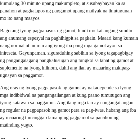
kumulang 30 minuto upang makumpleto, at susubaybayan ka sa
panahon at pagkatapos ng paggamot upang matiyak na tinutugunan
mo ito nang maayos.
Bago ang iyong pagpapasok ng gamot, hindi mo kailangang sundin
ang anumang espesyal na paghihigpit sa pagkain. Maaari kang kumain
nang normal at inumin ang iyong iba pang mga gamot ayon sa
inireseta. Gayunpaman, siguraduhing sabihin sa iyong tagapagbigay
ng pangangalagang pangkalusugan ang tungkol sa lahat ng gamot at
suplemento na iyong iniinom, dahil ang ilan ay maaaring makipag-
ugnayan sa paggamot.
Ang oras ng iyong pagpapasok ng gamot ay nakadepende sa iyong
mga indibidwal na pangangailangan at kung paano tumutugon ang
iyong katawan sa paggamot. Ang ilang mga tao ay nangangailangan
ng regular na pagpapasok ng gamot para sa pag-iwas, habang ang iba
ay maaaring tumanggap lamang ng paggamot sa panahon ng
matinding yugto.