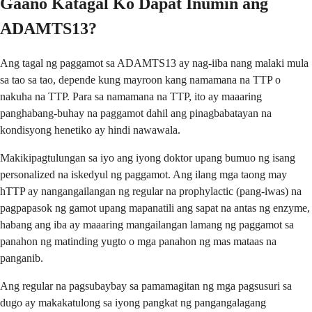
Gaano Katagal Ko Dapat Inumin ang
ADAMTS13?
Ang tagal ng paggamot sa ADAMTS13 ay nag-iiba nang malaki mula
sa tao sa tao, depende kung mayroon kang namamana na TTP o
nakuha na TTP. Para sa namamana na TTP, ito ay maaaring
panghabang-buhay na paggamot dahil ang pinagbabatayan na
kondisyong henetiko ay hindi nawawala.
Makikipagtulungan sa iyo ang iyong doktor upang bumuo ng isang
personalized na iskedyul ng paggamot. Ang ilang mga taong may
hTTP ay nangangailangan ng regular na prophylactic (pang-iwas) na
pagpapasok ng gamot upang mapanatili ang sapat na antas ng enzyme,
habang ang iba ay maaaring mangailangan lamang ng paggamot sa
panahon ng matinding yugto o mga panahon ng mas mataas na
panganib.
Ang regular na pagsubaybay sa pamamagitan ng mga pagsusuri sa
dugo ay makakatulong sa iyong pangkat ng pangangalagang