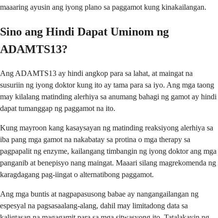
maaaring ayusin ang iyong plano sa paggamot kung kinakailangan.
Sino ang Hindi Dapat Uminom ng
ADAMTS13?
Ang ADAMTS13 ay hindi angkop para sa lahat, at maingat na
susuriin ng iyong doktor kung ito ay tama para sa iyo. Ang mga taong
may kilalang matinding alerhiya sa anumang bahagi ng gamot ay hindi
dapat tumanggap ng paggamot na ito.
Kung mayroon kang kasaysayan ng matinding reaksiyong alerhiya sa
iba pang mga gamot na nakabatay sa protina o mga therapy sa
pagpapalit ng enzyme, kailangang timbangin ng iyong doktor ang mga
panganib at benepisyo nang maingat. Maaari silang magrekomenda ng
karagdagang pag-iingat o alternatibong paggamot.
Ang mga buntis at nagpapasusong babae ay nangangailangan ng
espesyal na pagsasaalang-alang, dahil may limitadong data sa
kaligtasan na magagamit para sa mga sitwasyong ito. Tatalakayin ng