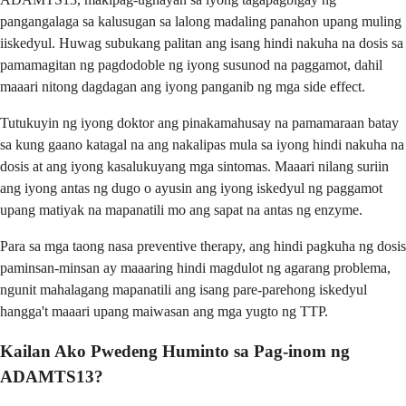
pangangalaga sa kalusugan sa lalong madaling panahon upang muling
iiskedyul. Huwag subukang palitan ang isang hindi nakuha na dosis sa
pamamagitan ng pagdodoble ng iyong susunod na paggamot, dahil
maaari nitong dagdagan ang iyong panganib ng mga side effect.
Tutukuyin ng iyong doktor ang pinakamahusay na pamamaraan batay
sa kung gaano katagal na ang nakalipas mula sa iyong hindi nakuha na
dosis at ang iyong kasalukuyang mga sintomas. Maaari nilang suriin
ang iyong antas ng dugo o ayusin ang iyong iskedyul ng paggamot
upang matiyak na mapanatili mo ang sapat na antas ng enzyme.
Para sa mga taong nasa preventive therapy, ang hindi pagkuha ng dosis
paminsan-minsan ay maaaring hindi magdulot ng agarang problema,
ngunit mahalagang mapanatili ang isang pare-parehong iskedyul
hangga't maaari upang maiwasan ang mga yugto ng TTP.
Kailan Ako Pwedeng Huminto sa Pag-inom ng
ADAMTS13?