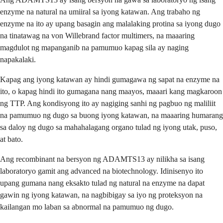
enzyme na natural na umiiral sa iyong katawan. Ang trabaho ng
enzyme na ito ay upang basagin ang malalaking protina sa iyong dugo
na tinatawag na von Willebrand factor multimers, na maaaring
magdulot ng mapanganib na pamumuo kapag sila ay naging
napakalaki.
Kapag ang iyong katawan ay hindi gumagawa ng sapat na enzyme na
ito, o kapag hindi ito gumagana nang maayos, maaari kang magkaroon
ng TTP. Ang kondisyong ito ay nagiging sanhi ng pagbuo ng maliliit
na pamumuo ng dugo sa buong iyong katawan, na maaaring humarang
sa daloy ng dugo sa mahahalagang organo tulad ng iyong utak, puso,
at bato.
Ang recombinant na bersyon ng ADAMTS13 ay nilikha sa isang
laboratoryo gamit ang advanced na biotechnology. Idinisenyo ito
upang gumana nang eksakto tulad ng natural na enzyme na dapat
gawin ng iyong katawan, na nagbibigay sa iyo ng proteksyon na
kailangan mo laban sa abnormal na pamumuo ng dugo.