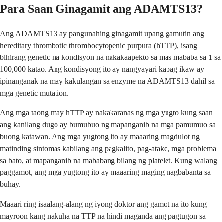
Para Saan Ginagamit ang ADAMTS13?
Ang ADAMTS13 ay pangunahing ginagamit upang gamutin ang
hereditary thrombotic thrombocytopenic purpura (hTTP), isang
bihirang genetic na kondisyon na nakakaapekto sa mas mababa sa 1 sa
100,000 katao. Ang kondisyong ito ay nangyayari kapag ikaw ay
ipinanganak na may kakulangan sa enzyme na ADAMTS13 dahil sa
mga genetic mutation.
Ang mga taong may hTTP ay nakakaranas ng mga yugto kung saan
ang kanilang dugo ay bumubuo ng mapanganib na mga pamumuo sa
buong katawan. Ang mga yugtong ito ay maaaring magdulot ng
matinding sintomas kabilang ang pagkalito, pag-atake, mga problema
sa bato, at mapanganib na mababang bilang ng platelet. Kung walang
paggamot, ang mga yugtong ito ay maaaring maging nagbabanta sa
buhay.
Maaari ring isaalang-alang ng iyong doktor ang gamot na ito kung
mayroon kang nakuha na TTP na hindi maganda ang pagtugon sa