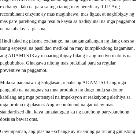
exchange, lalo na para sa mga taong may hereditary TTP. Ang
recombinant enzyme ay mas maginhawa, mas ligtas, at nagbibigay ng
mas pare-parehong mga resulta kaysa sa tradisyunal na mga paggamot
na nakabatay sa plasma.
Hindi tulad ng plasma exchange, na nangangailangan ng ilang oras sa
isang espesyal na pasilidad medikal na may kumplikadong kagamitan,
ang ADAMTS13 ay maaaring ibigay bilang isang medyo mabilis na
pagbubuhos. Ginagawa nitong mas praktikal para sa regular,
preventive na paggamot.
Mula sa pananaw ng kaligtasan, inaalis ng ADAMTS13 ang mga
panganib na nauugnay sa mga produkto ng dugo mula sa donor,
kabilang ang mga potensyal na impeksyon at reaksiyong alerhiya sa
mga protina ng plasma. Ang recombinant na gamot ay mas
standardized din, kaya tumatanggap ka ng parehong pare-parehong
dosis sa bawat oras.
Gayunpaman, ang plasma exchange ay maaaring pa rin ang ginustong