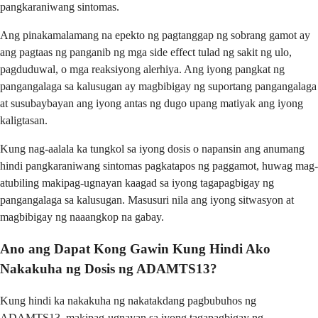
pangkaraniwang sintomas.
Ang pinakamalamang na epekto ng pagtanggap ng sobrang gamot ay
ang pagtaas ng panganib ng mga side effect tulad ng sakit ng ulo,
pagduduwal, o mga reaksiyong alerhiya. Ang iyong pangkat ng
pangangalaga sa kalusugan ay magbibigay ng suportang pangangalaga
at susubaybayan ang iyong antas ng dugo upang matiyak ang iyong
kaligtasan.
Kung nag-aalala ka tungkol sa iyong dosis o napansin ang anumang
hindi pangkaraniwang sintomas pagkatapos ng paggamot, huwag mag-
atubiling makipag-ugnayan kaagad sa iyong tagapagbigay ng
pangangalaga sa kalusugan. Masusuri nila ang iyong sitwasyon at
magbibigay ng naaangkop na gabay.
Ano ang Dapat Kong Gawin Kung Hindi Ako
Nakakuha ng Dosis ng ADAMTS13?
Kung hindi ka nakakuha ng nakatakdang pagbubuhos ng
ADAMTS13, makipag-ugnayan sa iyong tagapagbigay ng