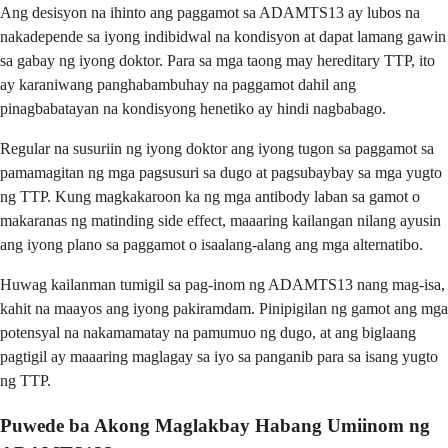
Ang desisyon na ihinto ang paggamot sa ADAMTS13 ay lubos na
nakadepende sa iyong indibidwal na kondisyon at dapat lamang gawin
sa gabay ng iyong doktor. Para sa mga taong may hereditary TTP, ito
ay karaniwang panghabambuhay na paggamot dahil ang
pinagbabatayan na kondisyong henetiko ay hindi nagbabago.
Regular na susuriin ng iyong doktor ang iyong tugon sa paggamot sa
pamamagitan ng mga pagsusuri sa dugo at pagsubaybay sa mga yugto
ng TTP. Kung magkakaroon ka ng mga antibody laban sa gamot o
makaranas ng matinding side effect, maaaring kailangan nilang ayusin
ang iyong plano sa paggamot o isaalang-alang ang mga alternatibo.
Huwag kailanman tumigil sa pag-inom ng ADAMTS13 nang mag-isa,
kahit na maayos ang iyong pakiramdam. Pinipigilan ng gamot ang mga
potensyal na nakamamatay na pamumuo ng dugo, at ang biglaang
pagtigil ay maaaring maglagay sa iyo sa panganib para sa isang yugto
ng TTP.
Puwede ba Akong Maglakbay Habang Umiinom ng