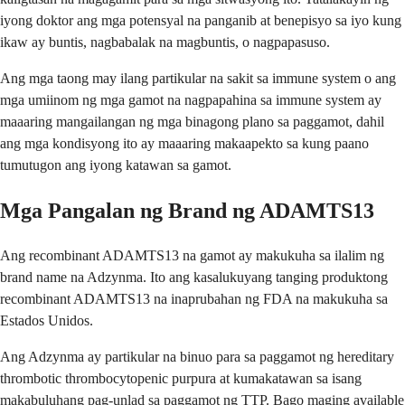
iyong doktor ang mga potensyal na panganib at benepisyo sa iyo kung
ikaw ay buntis, nagbabalak na magbuntis, o nagpapasuso.
Ang mga taong may ilang partikular na sakit sa immune system o ang
mga umiinom ng mga gamot na nagpapahina sa immune system ay
maaaring mangailangan ng mga binagong plano sa paggamot, dahil
ang mga kondisyong ito ay maaaring makaapekto sa kung paano
tumutugon ang iyong katawan sa gamot.
Mga Pangalan ng Brand ng ADAMTS13
Ang recombinant ADAMTS13 na gamot ay makukuha sa ilalim ng
brand name na Adzynma. Ito ang kasalukuyang tanging produktong
recombinant ADAMTS13 na inaprubahan ng FDA na makukuha sa
Estados Unidos.
Ang Adzynma ay partikular na binuo para sa paggamot ng hereditary
thrombotic thrombocytopenic purpura at kumakatawan sa isang
makabuluhang pag-unlad sa paggamot ng TTP. Bago maging available