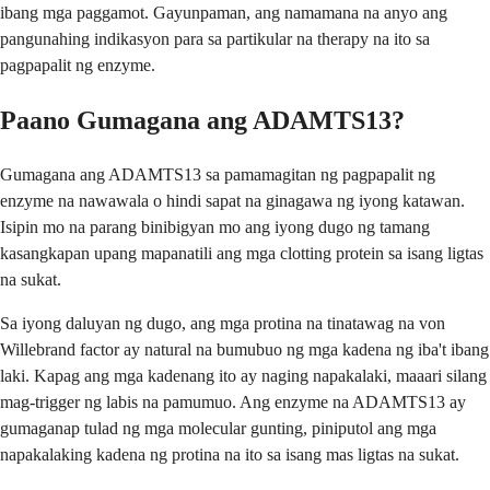
ibang mga paggamot. Gayunpaman, ang namamana na anyo ang
pangunahing indikasyon para sa partikular na therapy na ito sa
pagpapalit ng enzyme.
Paano Gumagana ang ADAMTS13?
Gumagana ang ADAMTS13 sa pamamagitan ng pagpapalit ng
enzyme na nawawala o hindi sapat na ginagawa ng iyong katawan.
Isipin mo na parang binibigyan mo ang iyong dugo ng tamang
kasangkapan upang mapanatili ang mga clotting protein sa isang ligtas
na sukat.
Sa iyong daluyan ng dugo, ang mga protina na tinatawag na von
Willebrand factor ay natural na bumubuo ng mga kadena ng iba't ibang
laki. Kapag ang mga kadenang ito ay naging napakalaki, maaari silang
mag-trigger ng labis na pamumuo. Ang enzyme na ADAMTS13 ay
gumaganap tulad ng mga molecular gunting, piniputol ang mga
napakalaking kadena ng protina na ito sa isang mas ligtas na sukat.