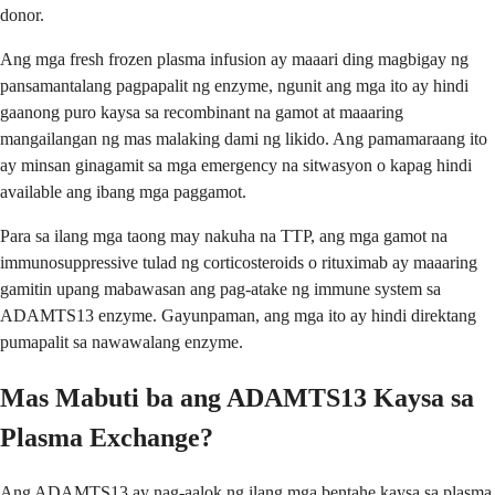
donor.
Ang mga fresh frozen plasma infusion ay maaari ding magbigay ng
pansamantalang pagpapalit ng enzyme, ngunit ang mga ito ay hindi
gaanong puro kaysa sa recombinant na gamot at maaaring
mangailangan ng mas malaking dami ng likido. Ang pamamaraang ito
ay minsan ginagamit sa mga emergency na sitwasyon o kapag hindi
available ang ibang mga paggamot.
Para sa ilang mga taong may nakuha na TTP, ang mga gamot na
immunosuppressive tulad ng corticosteroids o rituximab ay maaaring
gamitin upang mabawasan ang pag-atake ng immune system sa
ADAMTS13 enzyme. Gayunpaman, ang mga ito ay hindi direktang
pumapalit sa nawawalang enzyme.
Mas Mabuti ba ang ADAMTS13 Kaysa sa
Plasma Exchange?
Ang ADAMTS13 ay nag-aalok ng ilang mga bentahe kaysa sa plasma