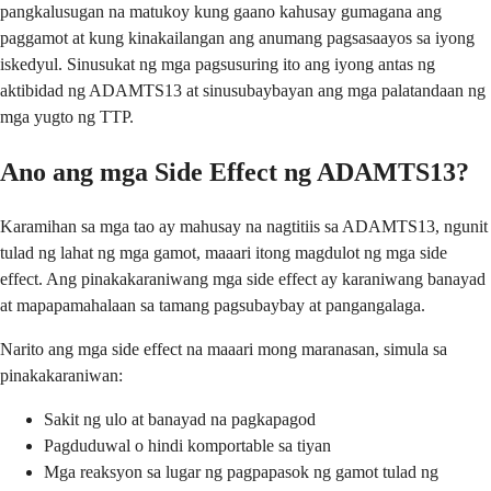
pangkalusugan na matukoy kung gaano kahusay gumagana ang
paggamot at kung kinakailangan ang anumang pagsasaayos sa iyong
iskedyul. Sinusukat ng mga pagsusuring ito ang iyong antas ng
aktibidad ng ADAMTS13 at sinusubaybayan ang mga palatandaan ng
mga yugto ng TTP.
Ano ang mga Side Effect ng ADAMTS13?
Karamihan sa mga tao ay mahusay na nagtitiis sa ADAMTS13, ngunit
tulad ng lahat ng mga gamot, maaari itong magdulot ng mga side
effect. Ang pinakakaraniwang mga side effect ay karaniwang banayad
at mapapamahalaan sa tamang pagsubaybay at pangangalaga.
Narito ang mga side effect na maaari mong maranasan, simula sa
pinakakaraniwan:
Sakit ng ulo at banayad na pagkapagod
Pagduduwal o hindi komportable sa tiyan
Mga reaksyon sa lugar ng pagpapasok ng gamot tulad ng