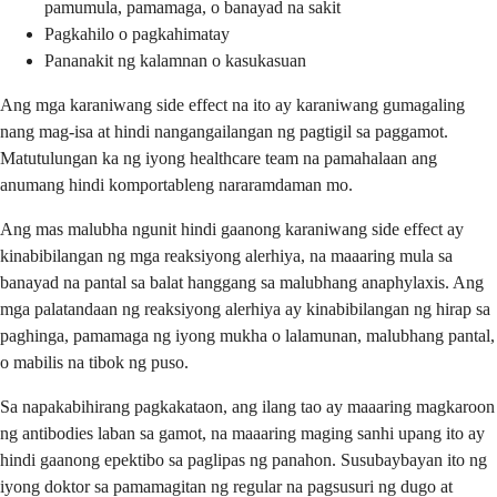
pamumula, pamamaga, o banayad na sakit
Pagkahilo o pagkahimatay
Pananakit ng kalamnan o kasukasuan
Ang mga karaniwang side effect na ito ay karaniwang gumagaling
nang mag-isa at hindi nangangailangan ng pagtigil sa paggamot.
Matutulungan ka ng iyong healthcare team na pamahalaan ang
anumang hindi komportableng nararamdaman mo.
Ang mas malubha ngunit hindi gaanong karaniwang side effect ay
kinabibilangan ng mga reaksiyong alerhiya, na maaaring mula sa
banayad na pantal sa balat hanggang sa malubhang anaphylaxis. Ang
mga palatandaan ng reaksiyong alerhiya ay kinabibilangan ng hirap sa
paghinga, pamamaga ng iyong mukha o lalamunan, malubhang pantal,
o mabilis na tibok ng puso.
Sa napakabihirang pagkakataon, ang ilang tao ay maaaring magkaroon
ng antibodies laban sa gamot, na maaaring maging sanhi upang ito ay
hindi gaanong epektibo sa paglipas ng panahon. Susubaybayan ito ng
iyong doktor sa pamamagitan ng regular na pagsusuri ng dugo at