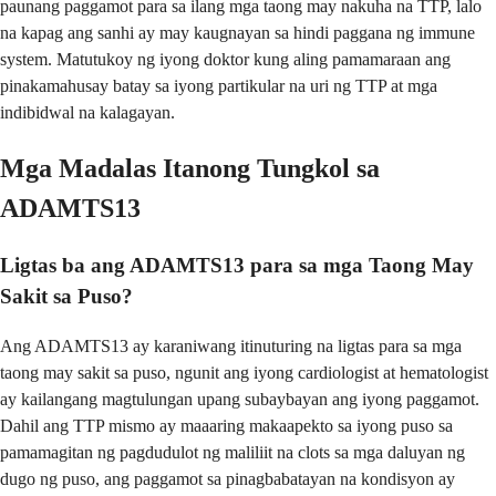
paunang paggamot para sa ilang mga taong may nakuha na TTP, lalo
na kapag ang sanhi ay may kaugnayan sa hindi paggana ng immune
system. Matutukoy ng iyong doktor kung aling pamamaraan ang
pinakamahusay batay sa iyong partikular na uri ng TTP at mga
indibidwal na kalagayan.
Mga Madalas Itanong Tungkol sa
ADAMTS13
Ligtas ba ang ADAMTS13 para sa mga Taong May
Sakit sa Puso?
Ang ADAMTS13 ay karaniwang itinuturing na ligtas para sa mga
taong may sakit sa puso, ngunit ang iyong cardiologist at hematologist
ay kailangang magtulungan upang subaybayan ang iyong paggamot.
Dahil ang TTP mismo ay maaaring makaapekto sa iyong puso sa
pamamagitan ng pagdudulot ng maliliit na clots sa mga daluyan ng
dugo ng puso, ang paggamot sa pinagbabatayan na kondisyon ay