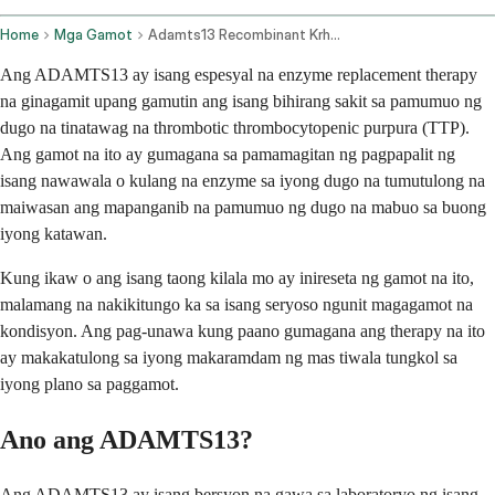
Home
Mga Gamot
Adamts13 Recombinant Krhn Intravenous Route
Ang ADAMTS13 ay isang espesyal na enzyme replacement therapy
na ginagamit upang gamutin ang isang bihirang sakit sa pamumuo ng
dugo na tinatawag na thrombotic thrombocytopenic purpura (TTP).
Ang gamot na ito ay gumagana sa pamamagitan ng pagpapalit ng
isang nawawala o kulang na enzyme sa iyong dugo na tumutulong na
maiwasan ang mapanganib na pamumuo ng dugo na mabuo sa buong
iyong katawan.
Kung ikaw o ang isang taong kilala mo ay inireseta ng gamot na ito,
malamang na nakikitungo ka sa isang seryoso ngunit magagamot na
kondisyon. Ang pag-unawa kung paano gumagana ang therapy na ito
ay makakatulong sa iyong makaramdam ng mas tiwala tungkol sa
iyong plano sa paggamot.
Ano ang ADAMTS13?
Ang ADAMTS13 ay isang bersyon na gawa sa laboratoryo ng isang