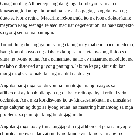
Ginagamot ng Aflibercept ang ilang mga kondisyon sa mata na
kinasasangkutan ng abnormal na paglaki o pagtagas ng daluyan ng
dugo sa iyong retina. Maaaring irekomenda ito ng iyong doktor kung
mayroon kang wet age-related macular degeneration, na nakakaapekto
sa iyong sentral na paningin.
Tumutulong din ang gamot sa mga taong may diabetic macular edema,
isang komplikasyon ng diabetes kung saan nagtatayo ang likido sa
gitna ng iyong retina. Ang pamamaga na ito ay maaaring magdulot ng
malabo o distorted ang iyong paningin, lalo na kapag sinusubukan
mong magbasa o makakita ng maliliit na detalye.
Ang iba pang mga kondisyon na tumutugon nang maayos sa
aflibercept ay kinabibilangan ng diabetic retinopathy at retinal vein
occlusion. Ang mga kondisyong ito ay kinasasangkutan ng pinsala sa
mga daluyan ng dugo sa iyong retina, na maaaring humantong sa mga
problema sa paningin kung hindi gagamutin.
Ang ilang mga tao ay tumatanggap din ng aflibercept para sa myopic
choroidal neovascularization, isang kondisyon kung saan ang mga