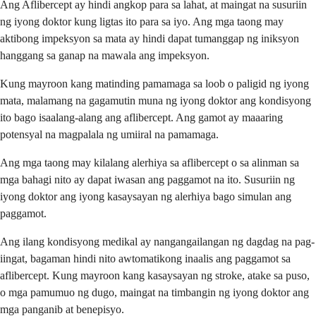
Ang Aflibercept ay hindi angkop para sa lahat, at maingat na susuriin
ng iyong doktor kung ligtas ito para sa iyo. Ang mga taong may
aktibong impeksyon sa mata ay hindi dapat tumanggap ng iniksyon
hanggang sa ganap na mawala ang impeksyon.
Kung mayroon kang matinding pamamaga sa loob o paligid ng iyong
mata, malamang na gagamutin muna ng iyong doktor ang kondisyong
ito bago isaalang-alang ang aflibercept. Ang gamot ay maaaring
potensyal na magpalala ng umiiral na pamamaga.
Ang mga taong may kilalang alerhiya sa aflibercept o sa alinman sa
mga bahagi nito ay dapat iwasan ang paggamot na ito. Susuriin ng
iyong doktor ang iyong kasaysayan ng alerhiya bago simulan ang
paggamot.
Ang ilang kondisyong medikal ay nangangailangan ng dagdag na pag-
iingat, bagaman hindi nito awtomatikong inaalis ang paggamot sa
aflibercept. Kung mayroon kang kasaysayan ng stroke, atake sa puso,
o mga pamumuo ng dugo, maingat na timbangin ng iyong doktor ang
mga panganib at benepisyo.