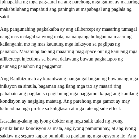
Ipinapakita ng mga pag-aaral na ang parehong mga gamot ay maaaring
makabuluhang mapabuti ang paningin at mapabagal ang paglala ng
sakit.
Ang pangunahing pagkakaiba ay ang aflibercept ay maaaring tumagal
nang mas matagal sa iyong mata, na nangangahulugan na maaaring
kailanganin mo ng mas kaunting mga iniksyon sa paglipas ng
panahon. Maraming tao ang maaaring mag-space out ng kanilang mga
aflibercept injections sa bawat dalawang buwan pagkatapos ng
paunang panahon ng paggamot.
Ang Ranibizumab ay karaniwang nangangailangan ng buwanang mga
iniksyon sa simula, bagaman ang ilang mga tao ay maaari ring
pahabain ang pagitan sa pagitan ng mga paggamot kapag ang kanilang
kondisyon ay nagiging matatag. Ang parehong mga gamot ay may
katulad na mga profile sa kaligtasan at mga rate ng side effect.
Isasaalang-alang ng iyong doktor ang mga salik tulad ng iyong
partikular na kondisyon sa mata, ang iyong pamumuhay, at ang iyong
saklaw ng seguro kapag pumipili sa pagitan ng mga opsyong ito. Ang