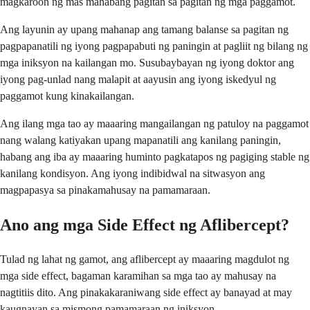
magkaroon ng mas mahabang pagitan sa pagitan ng mga paggamot.
Ang layunin ay upang mahanap ang tamang balanse sa pagitan ng
pagpapanatili ng iyong pagpapabuti ng paningin at pagliit ng bilang ng
mga iniksyon na kailangan mo. Susubaybayan ng iyong doktor ang
iyong pag-unlad nang malapit at aayusin ang iyong iskedyul ng
paggamot kung kinakailangan.
Ang ilang mga tao ay maaaring mangailangan ng patuloy na paggamot
nang walang katiyakan upang mapanatili ang kanilang paningin,
habang ang iba ay maaaring huminto pagkatapos ng pagiging stable ng
kanilang kondisyon. Ang iyong indibidwal na sitwasyon ang
magpapasya sa pinakamahusay na pamamaraan.
Ano ang mga Side Effect ng Aflibercept?
Tulad ng lahat ng gamot, ang aflibercept ay maaaring magdulot ng
mga side effect, bagaman karamihan sa mga tao ay mahusay na
nagtitiis dito. Ang pinakakaraniwang side effect ay banayad at may
kaugnayan sa mismong pamamaraan ng iniksyon.