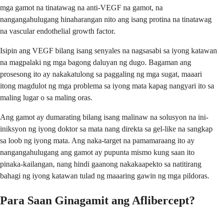
mga gamot na tinatawag na anti-VEGF na gamot, na
nangangahulugang hinaharangan nito ang isang protina na tinatawag
na vascular endothelial growth factor.
Isipin ang VEGF bilang isang senyales na nagsasabi sa iyong katawan
na magpalaki ng mga bagong daluyan ng dugo. Bagaman ang
prosesong ito ay nakakatulong sa paggaling ng mga sugat, maaari
itong magdulot ng mga problema sa iyong mata kapag nangyari ito sa
maling lugar o sa maling oras.
Ang gamot ay dumarating bilang isang malinaw na solusyon na ini-
iniksyon ng iyong doktor sa mata nang direkta sa gel-like na sangkap
sa loob ng iyong mata. Ang naka-target na pamamaraang ito ay
nangangahulugang ang gamot ay pupunta mismo kung saan ito
pinaka-kailangan, nang hindi gaanong nakakaapekto sa natitirang
bahagi ng iyong katawan tulad ng maaaring gawin ng mga pildoras.
Para Saan Ginagamit ang Aflibercept?