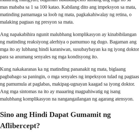
mas mababa sa 1 sa 100 katao. Kabilang dito ang impeksyon sa mata,
matinding pamamaga sa loob ng mata, pagkakahiwalay ng retina, o
malaking pagtaas ng presyon sa mata.
Ang napakabihira ngunit malubhang komplikasyon ay kinabibilangan
ng matinding reaksiyong alerhiya o pamumuo ng dugo. Bagaman ang
mga ito ay lubhang hindi karaniwan, susubaybayan ka ng iyong doktor
para sa anumang senyales ng mga kondisyong ito.
Kung nakakaranas ka ng matinding pananakit ng mata, biglaang
pagbabago sa paningin, o mga senyales ng impeksyon tulad ng pagtaas
ng pamumula at paglabas, makipag-ugnayan kaagad sa iyong doktor.
Ang mga sintomas na ito ay maaaring magpahiwatig ng isang
malubhang komplikasyon na nangangailangan ng agarang atensyon.
Sino ang Hindi Dapat Gumamit ng
Aflibercept?