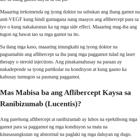
Maaaring irekomenda ng iyong doktor na subukan ang ibang gamot na
anti-VEGF kung hindi gumagana nang maayos ang aflibercept para sa
iyo o kung nakakaranas ka ng mga side effect. Maaaring mag-iba ang
tugon ng bawat tao sa mga gamot na ito.
Sa ilang mga kaso, maaaring imungkahi ng iyong doktor na
pagsamahin ang aflibercept sa iba pang mga paggamot tulad ng laser
therapy o steroid injections. Ang pinakamahusay na paraan ay
nakadepende sa iyong partikular na kondisyon at kung gaano ka
kahusay tumugon sa paunang paggamot.
Mas Mabisa ba ang Aflibercept Kaysa sa
Ranibizumab (Lucentis)?
Ang parehong aflibercept at ranibizumab ay lubos na epektibong mga
gamot para sa paggamot ng mga kondisyon sa mata na
kinasasangkutan ng abnormal na paglaki ng mga daluyan ng dugo.