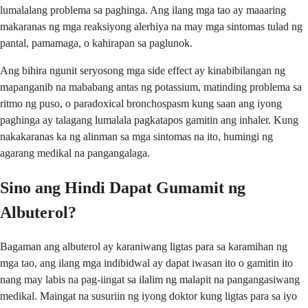
lumalalang problema sa paghinga. Ang ilang mga tao ay maaaring
makaranas ng mga reaksiyong alerhiya na may mga sintomas tulad ng
pantal, pamamaga, o kahirapan sa paglunok.
Ang bihira ngunit seryosong mga side effect ay kinabibilangan ng
mapanganib na mababang antas ng potassium, matinding problema sa
ritmo ng puso, o paradoxical bronchospasm kung saan ang iyong
paghinga ay talagang lumalala pagkatapos gamitin ang inhaler. Kung
nakakaranas ka ng alinman sa mga sintomas na ito, humingi ng
agarang medikal na pangangalaga.
Sino ang Hindi Dapat Gumamit ng
Albuterol?
Bagaman ang albuterol ay karaniwang ligtas para sa karamihan ng
mga tao, ang ilang mga indibidwal ay dapat iwasan ito o gamitin ito
nang may labis na pag-iingat sa ilalim ng malapit na pangangasiwang
medikal. Maingat na susuriin ng iyong doktor kung ligtas para sa iyo