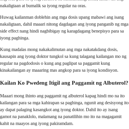
nakaligtaan at bumalik sa iyong regular na oras.
Huwag kailanman doblehin ang mga dosis upang mabawi ang isang
nakaligtaan, dahil maaari nitong dagdagan ang iyong panganib ng mga
side effect nang hindi nagbibigay ng karagdagang benepisyo para sa
iyong paghinga.
Kung madalas mong nakakalimutan ang mga nakatakdang dosis,
kausapin ang iyong doktor tungkol sa kung talagang kailangan mo ng
regular na pagdodosis o kung ang paglipat sa paggamit kung
kinakailangan ay maaaring mas angkop para sa iyong kondisyon.
Kailan Ko Pwedeng Itigil ang Paggamit ng Albuterol?
Maaari mong ihinto ang paggamit ng albuterol kapag hindi mo na ito
kailangan para sa mga kahirapan sa paghinga, ngunit ang desisyong ito
ay dapat palaging kasangkot ang iyong doktor. Dahil ito ay isang
gamot na panaklolo, malamang na panatilihin mo ito na magagamit
kahit na maayos ang iyong pakiramdam.