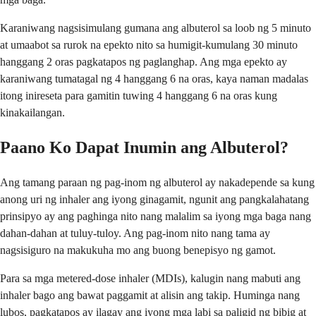
Karaniwang nagsisimulang gumana ang albuterol sa loob ng 5 minuto
at umaabot sa rurok na epekto nito sa humigit-kumulang 30 minuto
hanggang 2 oras pagkatapos ng paglanghap. Ang mga epekto ay
karaniwang tumatagal ng 4 hanggang 6 na oras, kaya naman madalas
itong inireseta para gamitin tuwing 4 hanggang 6 na oras kung
kinakailangan.
Paano Ko Dapat Inumin ang Albuterol?
Ang tamang paraan ng pag-inom ng albuterol ay nakadepende sa kung
anong uri ng inhaler ang iyong ginagamit, ngunit ang pangkalahatang
prinsipyo ay ang paghinga nito nang malalim sa iyong mga baga nang
dahan-dahan at tuluy-tuloy. Ang pag-inom nito nang tama ay
nagsisiguro na makukuha mo ang buong benepisyo ng gamot.
Para sa mga metered-dose inhaler (MDIs), kalugin nang mabuti ang
inhaler bago ang bawat paggamit at alisin ang takip. Huminga nang
lubos, pagkatapos ay ilagay ang iyong mga labi sa paligid ng bibig at