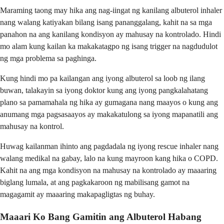
Maraming taong may hika ang nag-iingat ng kanilang albuterol inhaler
nang walang katiyakan bilang isang pananggalang, kahit na sa mga
panahon na ang kanilang kondisyon ay mahusay na kontrolado. Hindi
mo alam kung kailan ka makakatagpo ng isang trigger na nagdudulot
ng mga problema sa paghinga.
Kung hindi mo pa kailangan ang iyong albuterol sa loob ng ilang
buwan, talakayin sa iyong doktor kung ang iyong pangkalahatang
plano sa pamamahala ng hika ay gumagana nang maayos o kung ang
anumang mga pagsasaayos ay makakatulong sa iyong mapanatili ang
mahusay na kontrol.
Huwag kailanman ihinto ang pagdadala ng iyong rescue inhaler nang
walang medikal na gabay, lalo na kung mayroon kang hika o COPD.
Kahit na ang mga kondisyon na mahusay na kontrolado ay maaaring
biglang lumala, at ang pagkakaroon ng mabilisang gamot na
magagamit ay maaaring makapagligtas ng buhay.
Maaari Ko Bang Gamitin ang Albuterol Habang