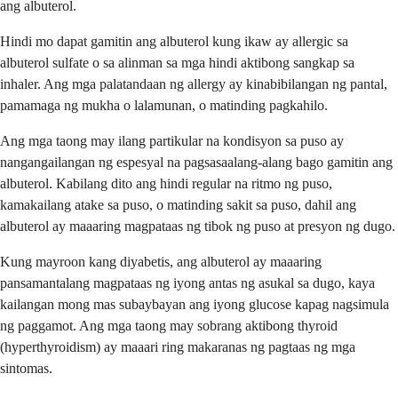
ang albuterol.
Hindi mo dapat gamitin ang albuterol kung ikaw ay allergic sa
albuterol sulfate o sa alinman sa mga hindi aktibong sangkap sa
inhaler. Ang mga palatandaan ng allergy ay kinabibilangan ng pantal,
pamamaga ng mukha o lalamunan, o matinding pagkahilo.
Ang mga taong may ilang partikular na kondisyon sa puso ay
nangangailangan ng espesyal na pagsasaalang-alang bago gamitin ang
albuterol. Kabilang dito ang hindi regular na ritmo ng puso,
kamakailang atake sa puso, o matinding sakit sa puso, dahil ang
albuterol ay maaaring magpataas ng tibok ng puso at presyon ng dugo.
Kung mayroon kang diyabetis, ang albuterol ay maaaring
pansamantalang magpataas ng iyong antas ng asukal sa dugo, kaya
kailangan mong mas subaybayan ang iyong glucose kapag nagsimula
ng paggamot. Ang mga taong may sobrang aktibong thyroid
(hyperthyroidism) ay maaari ring makaranas ng pagtaas ng mga
sintomas.