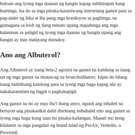
buksan ang iyong mga daanan ng hangin kapag nahihirapan kang
huminga. Isa ito sa mga pinaka-karaniwang iniresetang gamot para sa
pag-atake ng hika at iba pang mga kondisyon sa paghinga, na
gumagana sa loob ng ilang minuto upang mapahinga ang mga
kalamnan sa paligid ng iyong mga daanan ng hangin upang ang
hangin ay mas malayang dumaloy.
Ano ang Albuterol?
Ang Albuterol ay isang beta-2 agonist na gamot na kabilang sa isang
uri ng mga gamot na tinatawag na bronchodilators. Isipin ito bilang
isang mabilisang katulong para sa iyong mga baga kapag sila ay
nakakaramdam ng higpit o pagkakapigil.
Ang gamot na ito ay may iba't ibang anyo, ngunit ang inhaled na
bersyon ang pinakasikat dahil direktang inihahatid nito ang gamot sa
iyong mga baga kung saan ito pinaka-kailangan. Maaari mo itong
kilalanin sa mga pangalan ng brand tulad ng ProAir, Ventolin, o
Proventil.