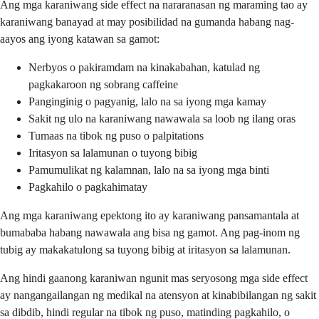
Ang mga karaniwang side effect na nararanasan ng maraming tao ay
karaniwang banayad at may posibilidad na gumanda habang nag-
aayos ang iyong katawan sa gamot:
Nerbyos o pakiramdam na kinakabahan, katulad ng
pagkakaroon ng sobrang caffeine
Panginginig o pagyanig, lalo na sa iyong mga kamay
Sakit ng ulo na karaniwang nawawala sa loob ng ilang oras
Tumaas na tibok ng puso o palpitations
Iritasyon sa lalamunan o tuyong bibig
Pamumulikat ng kalamnan, lalo na sa iyong mga binti
Pagkahilo o pagkahimatay
Ang mga karaniwang epektong ito ay karaniwang pansamantala at
bumababa habang nawawala ang bisa ng gamot. Ang pag-inom ng
tubig ay makakatulong sa tuyong bibig at iritasyon sa lalamunan.
Ang hindi gaanong karaniwan ngunit mas seryosong mga side effect
ay nangangailangan ng medikal na atensyon at kinabibilangan ng sakit
sa dibdib, hindi regular na tibok ng puso, matinding pagkahilo, o