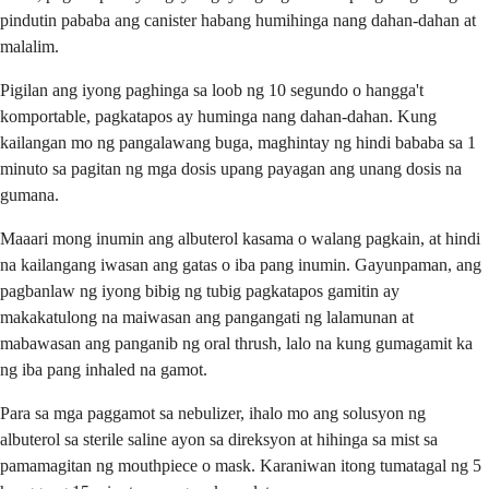
pindutin pababa ang canister habang humihinga nang dahan-dahan at
malalim.
Pigilan ang iyong paghinga sa loob ng 10 segundo o hangga't
komportable, pagkatapos ay huminga nang dahan-dahan. Kung
kailangan mo ng pangalawang buga, maghintay ng hindi bababa sa 1
minuto sa pagitan ng mga dosis upang payagan ang unang dosis na
gumana.
Maaari mong inumin ang albuterol kasama o walang pagkain, at hindi
na kailangang iwasan ang gatas o iba pang inumin. Gayunpaman, ang
pagbanlaw ng iyong bibig ng tubig pagkatapos gamitin ay
makakatulong na maiwasan ang pangangati ng lalamunan at
mabawasan ang panganib ng oral thrush, lalo na kung gumagamit ka
ng iba pang inhaled na gamot.
Para sa mga paggamot sa nebulizer, ihalo mo ang solusyon ng
albuterol sa sterile saline ayon sa direksyon at hihinga sa mist sa
pamamagitan ng mouthpiece o mask. Karaniwan itong tumatagal ng 5