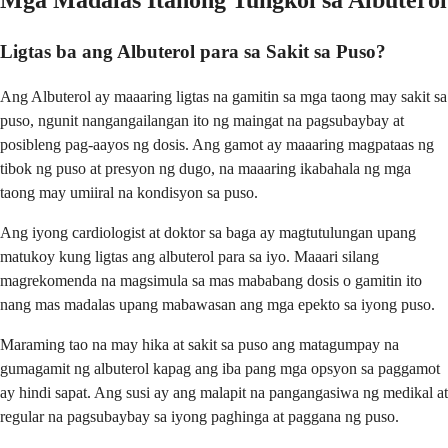
Mga Madalas Itanong Tungkol sa Albuterol
Ligtas ba ang Albuterol para sa Sakit sa Puso?
Ang Albuterol ay maaaring ligtas na gamitin sa mga taong may sakit sa
puso, ngunit nangangailangan ito ng maingat na pagsubaybay at
posibleng pag-aayos ng dosis. Ang gamot ay maaaring magpataas ng
tibok ng puso at presyon ng dugo, na maaaring ikabahala ng mga
taong may umiiral na kondisyon sa puso.
Ang iyong cardiologist at doktor sa baga ay magtutulungan upang
matukoy kung ligtas ang albuterol para sa iyo. Maaari silang
magrekomenda na magsimula sa mas mababang dosis o gamitin ito
nang mas madalas upang mabawasan ang mga epekto sa iyong puso.
Maraming tao na may hika at sakit sa puso ang matagumpay na
gumagamit ng albuterol kapag ang iba pang mga opsyon sa paggamot
ay hindi sapat. Ang susi ay ang malapit na pangangasiwa ng medikal at
regular na pagsubaybay sa iyong paghinga at paggana ng puso.