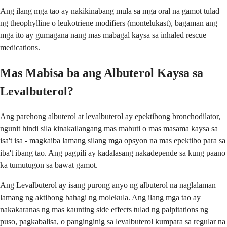
Ang ilang mga tao ay nakikinabang mula sa mga oral na gamot tulad
ng theophylline o leukotriene modifiers (montelukast), bagaman ang
mga ito ay gumagana nang mas mabagal kaysa sa inhaled rescue
medications.
Mas Mabisa ba ang Albuterol Kaysa sa
Levalbuterol?
Ang parehong albuterol at levalbuterol ay epektibong bronchodilator,
ngunit hindi sila kinakailangang mas mabuti o mas masama kaysa sa
isa't isa - magkaiba lamang silang mga opsyon na mas epektibo para sa
iba't ibang tao. Ang pagpili ay kadalasang nakadepende sa kung paano
ka tumutugon sa bawat gamot.
Ang Levalbuterol ay isang purong anyo ng albuterol na naglalaman
lamang ng aktibong bahagi ng molekula. Ang ilang mga tao ay
nakakaranas ng mas kaunting side effects tulad ng palpitations ng
puso, pagkabalisa, o panginginig sa levalbuterol kumpara sa regular na