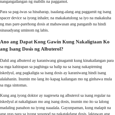
nangangailangan ng mabilis na paggamot.
Para sa pag-iwas sa hinaharap, isaalang-alang ang paggamit ng isang
spacer device sa iyong inhaler, na makakatulong sa iyo na makakuha
ng mas pare-parehong dosis at mabawasan ang panganib na hindi
sinasadyang uminom ng labis.
Ano ang Dapat Kong Gawin Kung Nakaligtaan Ko
ang Isang Dosis ng Albuterol?
Dahil ang albuterol ay karaniwang ginagamit kung kinakailangan para
sa mga kahirapan sa paghinga sa halip na sa isang nakapirming
iskedyul, ang pagkaligta sa isang dosis ay karaniwang hindi isang
alalahanin. Inumin mo lang ito kapag kailangan mo ng ginhawa mula
sa mga sintomas.
Kung ang iyong doktor ay nagreseta ng albuterol sa isang regular na
iskedyul at nakaligtaan mo ang isang dosis, inumin mo ito sa lalong
madaling panahon na iyong naaalala. Gayunpaman, kung malapit na
ang oras para sa iyong susunod na nakatakdang dosis, laktawan ang