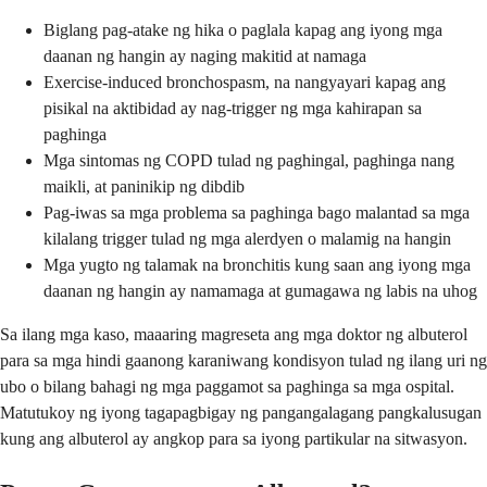
Biglang pag-atake ng hika o paglala kapag ang iyong mga
daanan ng hangin ay naging makitid at namaga
Exercise-induced bronchospasm, na nangyayari kapag ang
pisikal na aktibidad ay nag-trigger ng mga kahirapan sa
paghinga
Mga sintomas ng COPD tulad ng paghingal, paghinga nang
maikli, at paninikip ng dibdib
Pag-iwas sa mga problema sa paghinga bago malantad sa mga
kilalang trigger tulad ng mga alerdyen o malamig na hangin
Mga yugto ng talamak na bronchitis kung saan ang iyong mga
daanan ng hangin ay namamaga at gumagawa ng labis na uhog
Sa ilang mga kaso, maaaring magreseta ang mga doktor ng albuterol
para sa mga hindi gaanong karaniwang kondisyon tulad ng ilang uri ng
ubo o bilang bahagi ng mga paggamot sa paghinga sa mga ospital.
Matutukoy ng iyong tagapagbigay ng pangangalagang pangkalusugan
kung ang albuterol ay angkop para sa iyong partikular na sitwasyon.