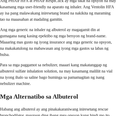
Ang ProAir HFA at ProAir RespiClick ay mga sikat na opsyon na may
kasamang mga user-friendly na aparato ng inhaler. Ang Ventolin HFA
ay isa pang malawakang iniresetang brand na nakikita ng maraming
tao na maaasahan at madaling gamitin.
Ang mga generic na inhaler ng albuterol ay magagamit din at
gumagana nang kasing epektibo ng mga bersyon ng brand-name.
Maaaring mas gusto ng iyong insurance ang mga generic na opsyon,
na makakatulong na mabawasan ang iyong mga gastos sa labas ng
bulsa.
Para sa mga paggamot sa nebulizer, maaari kang makatanggap ng
albuterol sulfate inhalation solution, na may kasamang maliliit na vial
na iyong ihalo sa saline bago huminga sa pamamagitan ng isang
nebulizer machine.
Mga Alternatibo sa Albuterol
Habang ang albuterol ay ang pinakakaraniwang iniresetang rescue
bronchodilator, mayroon ding ibang mga opsyon kung hindi mo ito