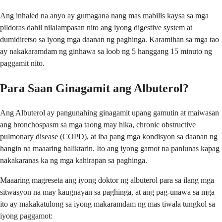
Ang inhaled na anyo ay gumagana nang mas mabilis kaysa sa mga
pildoras dahil nilalampasan nito ang iyong digestive system at
dumidiretso sa iyong mga daanan ng paghinga. Karamihan sa mga tao
ay nakakaramdam ng ginhawa sa loob ng 5 hanggang 15 minuto ng
paggamit nito.
Para Saan Ginagamit ang Albuterol?
Ang Albuterol ay pangunahing ginagamit upang gamutin at maiwasan
ang bronchospasm sa mga taong may hika, chronic obstructive
pulmonary disease (COPD), at iba pang mga kondisyon sa daanan ng
hangin na maaaring baliktarin. Ito ang iyong gamot na panlunas kapag
nakakaranas ka ng mga kahirapan sa paghinga.
Maaaring magreseta ang iyong doktor ng albuterol para sa ilang mga
sitwasyon na may kaugnayan sa paghinga, at ang pag-unawa sa mga
ito ay makakatulong sa iyong makaramdam ng mas tiwala tungkol sa
iyong paggamot: