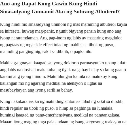
Ano ang Dapat Kong Gawin Kung Hindi
Sinasadyang Gumamit Ako ng Sobrang Albuterol?
Kung hindi mo sinasadyang uminom ng mas maraming albuterol kaysa
sa inireseta, huwag mag-panic, ngunit bigyang pansin kung ano ang
iyong nararamdaman. Ang pag-inom ng labis ay maaaring magdulot
ng pagtaas ng mga side effect tulad ng mabilis na tibok ng puso,
matinding panginginig, sakit sa dibdib, o pagkahilo.
Makipag-ugnayan kaagad sa iyong doktor o parmasyutiko upang iulat
ang labis na dosis at makakuha ng tiyak na gabay batay sa kung gaano
karami ang iyong ininom. Matutulungan ka nila na matukoy kung
kailangan mo ng agarang medikal na atensyon o ligtas na
masubaybayan ang iyong sarili sa bahay.
Kung nakakaranas ka ng matinding sintomas tulad ng sakit sa dibdib,
hindi regular na tibok ng puso, o hirap sa paghinga na lumalala,
humingi kaagad ng pang-emerhensiyang medikal na pangangalaga.
Maaari itong maging mga palatandaan ng isang seryosong reaksyon na