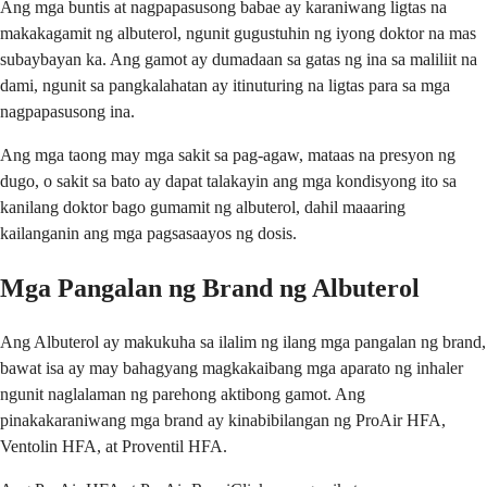
Ang mga buntis at nagpapasusong babae ay karaniwang ligtas na
makakagamit ng albuterol, ngunit gugustuhin ng iyong doktor na mas
subaybayan ka. Ang gamot ay dumadaan sa gatas ng ina sa maliliit na
dami, ngunit sa pangkalahatan ay itinuturing na ligtas para sa mga
nagpapasusong ina.
Ang mga taong may mga sakit sa pag-agaw, mataas na presyon ng
dugo, o sakit sa bato ay dapat talakayin ang mga kondisyong ito sa
kanilang doktor bago gumamit ng albuterol, dahil maaaring
kailanganin ang mga pagsasaayos ng dosis.
Mga Pangalan ng Brand ng Albuterol
Ang Albuterol ay makukuha sa ilalim ng ilang mga pangalan ng brand,
bawat isa ay may bahagyang magkakaibang mga aparato ng inhaler
ngunit naglalaman ng parehong aktibong gamot. Ang
pinakakaraniwang mga brand ay kinabibilangan ng ProAir HFA,
Ventolin HFA, at Proventil HFA.