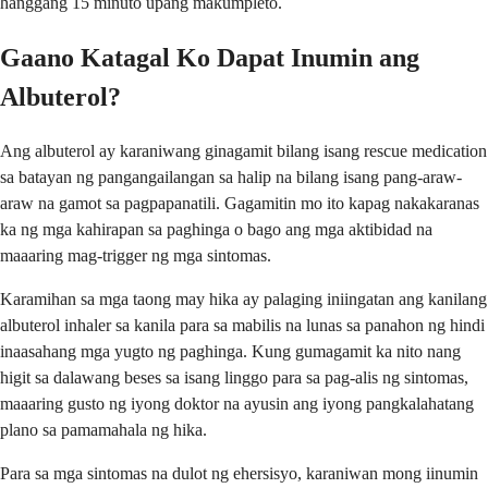
hanggang 15 minuto upang makumpleto.
Gaano Katagal Ko Dapat Inumin ang
Albuterol?
Ang albuterol ay karaniwang ginagamit bilang isang rescue medication
sa batayan ng pangangailangan sa halip na bilang isang pang-araw-
araw na gamot sa pagpapanatili. Gagamitin mo ito kapag nakakaranas
ka ng mga kahirapan sa paghinga o bago ang mga aktibidad na
maaaring mag-trigger ng mga sintomas.
Karamihan sa mga taong may hika ay palaging iniingatan ang kanilang
albuterol inhaler sa kanila para sa mabilis na lunas sa panahon ng hindi
inaasahang mga yugto ng paghinga. Kung gumagamit ka nito nang
higit sa dalawang beses sa isang linggo para sa pag-alis ng sintomas,
maaaring gusto ng iyong doktor na ayusin ang iyong pangkalahatang
plano sa pamamahala ng hika.
Para sa mga sintomas na dulot ng ehersisyo, karaniwan mong iinumin