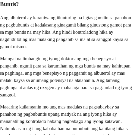
Buntis?
Ang albuterol ay karaniwang itinuturing na ligtas gamitin sa panahon
ng pagbubuntis at kadalasang ginagamit bilang ginustong gamot para
sa mga buntis na may hika. Ang hindi kontroladong hika ay
nagdudulot ng mas malaking panganib sa ina at sa sanggol kaysa sa
gamot mismo.
Maingat na timbangin ng iyong doktor ang mga benepisyo at
panganib, ngunit para sa karamihan ng mga buntis na may kahirapan
sa paghinga, ang mga benepisyo ng paggamit ng albuterol ay mas
malaki kaysa sa anumang potensyal na alalahanin. Ang tamang
paghinga at antas ng oxygen ay mahalaga para sa pag-unlad ng iyong
sanggol.
Maaaring kailanganin mo ang mas madalas na pagsubaybay sa
panahon ng pagbubuntis upang matiyak na ang iyong hika ay
mananatiling kontrolado habang nagbabago ang iyong katawan.
Natutuklasan ng ilang kababaihan na bumubuti ang kanilang hika sa