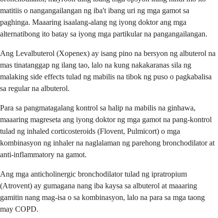
matitiis o nangangailangan ng iba't ibang uri ng mga gamot sa
paghinga. Maaaring isaalang-alang ng iyong doktor ang mga
alternatibong ito batay sa iyong mga partikular na pangangailangan.
Ang Levalbuterol (Xopenex) ay isang pino na bersyon ng albuterol na
mas tinatanggap ng ilang tao, lalo na kung nakakaranas sila ng
malaking side effects tulad ng mabilis na tibok ng puso o pagkabalisa
sa regular na albuterol.
Para sa pangmatagalang kontrol sa halip na mabilis na ginhawa,
maaaring magreseta ang iyong doktor ng mga gamot na pang-kontrol
tulad ng inhaled corticosteroids (Flovent, Pulmicort) o mga
kombinasyon ng inhaler na naglalaman ng parehong bronchodilator at
anti-inflammatory na gamot.
Ang mga anticholinergic bronchodilator tulad ng ipratropium
(Atrovent) ay gumagana nang iba kaysa sa albuterol at maaaring
gamitin nang mag-isa o sa kombinasyon, lalo na para sa mga taong
may COPD.