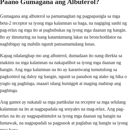
Paano Gumagana ang Albuterol?
Gumagana ang albuterol sa pamamagitan ng pagpapasigla sa mga
beta-2 receptor sa iyong mga kalamnan sa baga, na nagiging sanhi ng
pag-relax ng mga ito at pagbubukas ng iyong mga daanan ng hangin.
Ito ay itinuturing na isang katamtamang lakas na bronchodilator na
nagbibigay ng mabilis ngunit pansamantalang lunas.
Kapag nilalanghap mo ang albuterol, dumadaan ito nang direkta sa
makinis na mga kalamnan na nakapalibot sa iyong mga daanan ng
hangin. Ang mga kalamnan na ito ay karaniwang tumutulong sa
pagkontrol ng daloy ng hangin, ngunit sa panahon ng atake ng hika o
yugto ng paghinga, maaari silang humigpit at maging mahirap ang
paghinga.
Ang gamot ay nakatali sa mga partikular na receptor sa mga selulang
kalamnan na ito at nagpapadala ng senyales na mag-relax. Ang pag-
relax na ito ay nagpapahintulot sa iyong mga daanan ng hangin na
lumawak, na nagpapadali sa pagpasok at paglabas ng hangin sa iyong
mga baga.