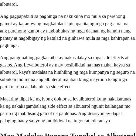
albuterol.
Ang pagpapabuti sa paghinga na nakukuha mo mula sa parehong
gamot ay karaniwang magkatulad. Ipinapakita ng mga pag-aaral na
ang parehong gamot ay nagbubukas ng mga daanan ng hangin nang
pantay at nagbibigay ng katulad na ginhawa mula sa mga kahirapan sa
paghinga.
Ang pangunahing pagkakaiba ay nakasalalay sa mga side effects at
gastos. Ang Levalbuterol ay may posibilidad na mas mahal kaysa sa
albuterol, kaya't madalas na hinihiling ng mga kumpanya ng seguro na
subukan mo muna ang albuterol maliban kung mayroon kang mga
partikular na alalahanin sa side effect.
Maaaring ilipat ka ng iyong doktor sa levalbuterol kung nakakaranas
ka ng nakakagambalang side effect sa albuterol ngunit kailangan mo
pa rin ng mabilisang gamot na panlunas. Ang desisyon ay dapat
palaging batay sa iyong indibidwal na tugon at toleransya.