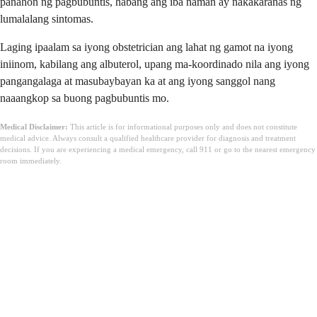
panahon ng pagbubuntis, habang ang iba naman ay nakakaranas ng
lumalalang sintomas.
Laging ipaalam sa iyong obstetrician ang lahat ng gamot na iyong
iniinom, kabilang ang albuterol, upang ma-koordinado nila ang iyong
pangangalaga at masubaybayan ka at ang iyong sanggol nang
naaangkop sa buong pagbubuntis mo.
Medical Disclaimer:
This article is for informational purposes only and does not constitute
medical advice. Always consult a qualified healthcare provider for diagnosis and treatment
decisions. If you are experiencing a medical emergency, call 911 or go to the nearest emergency
room immediately.