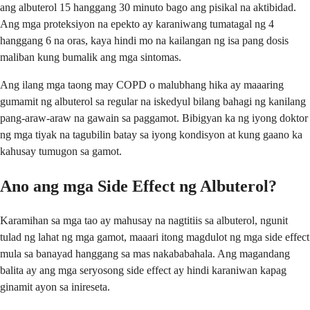
ang albuterol 15 hanggang 30 minuto bago ang pisikal na aktibidad.
Ang mga proteksiyon na epekto ay karaniwang tumatagal ng 4
hanggang 6 na oras, kaya hindi mo na kailangan ng isa pang dosis
maliban kung bumalik ang mga sintomas.
Ang ilang mga taong may COPD o malubhang hika ay maaaring
gumamit ng albuterol sa regular na iskedyul bilang bahagi ng kanilang
pang-araw-araw na gawain sa paggamot. Bibigyan ka ng iyong doktor
ng mga tiyak na tagubilin batay sa iyong kondisyon at kung gaano ka
kahusay tumugon sa gamot.
Ano ang mga Side Effect ng Albuterol?
Karamihan sa mga tao ay mahusay na nagtitiis sa albuterol, ngunit
tulad ng lahat ng mga gamot, maaari itong magdulot ng mga side effect
mula sa banayad hanggang sa mas nakababahala. Ang magandang
balita ay ang mga seryosong side effect ay hindi karaniwan kapag
ginamit ayon sa inireseta.