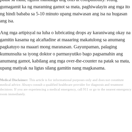
gumagamit ka ng maraming gamot sa mata, paghiwalayin ang mga ito
ng hindi bababa sa 5-10 minuto upang maiwasan ang isa na hugasan
ang isa.
Ang mga artipisyal na luha o lubricating drops ay karaniwang okay na
gamitin kasama ng alcaftadine at maaaring makatulong sa anumang
pagkatuyo na maaari mong maranasan. Gayunpaman, palaging
kumunsulta sa iyong doktor o parmasyutiko bago pagsamahin ang
anumang gamot, kabilang ang mga over-the-counter na patak sa mata,
upang matiyak na ligtas silang gamitin nang magkasama.
Medical Disclaimer:
This article is for informational purposes only and does not constitute
medical advice. Always consult a qualified healthcare provider for diagnosis and treatment
decisions. If you are experiencing a medical emergency, call 911 or go to the nearest emergency
room immediately.