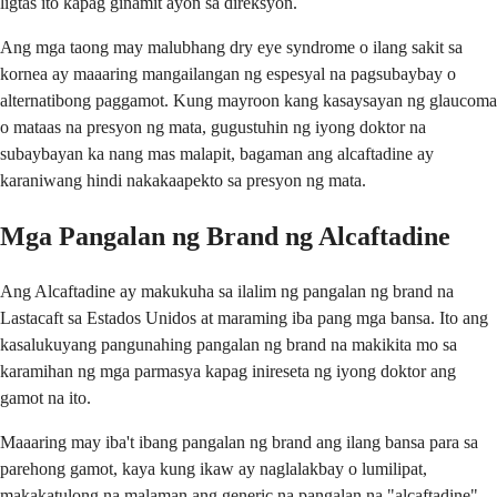
ligtas ito kapag ginamit ayon sa direksyon.
Ang mga taong may malubhang dry eye syndrome o ilang sakit sa
kornea ay maaaring mangailangan ng espesyal na pagsubaybay o
alternatibong paggamot. Kung mayroon kang kasaysayan ng glaucoma
o mataas na presyon ng mata, gugustuhin ng iyong doktor na
subaybayan ka nang mas malapit, bagaman ang alcaftadine ay
karaniwang hindi nakakaapekto sa presyon ng mata.
Mga Pangalan ng Brand ng Alcaftadine
Ang Alcaftadine ay makukuha sa ilalim ng pangalan ng brand na
Lastacaft sa Estados Unidos at maraming iba pang mga bansa. Ito ang
kasalukuyang pangunahing pangalan ng brand na makikita mo sa
karamihan ng mga parmasya kapag inireseta ng iyong doktor ang
gamot na ito.
Maaaring may iba't ibang pangalan ng brand ang ilang bansa para sa
parehong gamot, kaya kung ikaw ay naglalakbay o lumilipat,
makakatulong na malaman ang generic na pangalan na "alcaftadine"