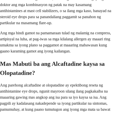
doktor ang mga kombinasyon ng patak na may kasamang
antihistamines at mast cell stabilizers, o sa ilang mga kaso, banayad na
steroid eye drops para sa panandaliang paggamit sa panahon ng
partikular na masamang flare-up.
Ang mga hindi gamot na pamamaraan tulad ng malamig na compress,
artipisyal na luha, at pag-iwas sa mga kilalang allergen ay maaari ring
umakma sa iyong plano sa paggamot at maaaring mabawasan kung
gaano karaming gamot ang iyong kailangan.
Mas Mabuti ba ang Alcaftadine kaysa sa
Olopatadine?
Ang parehong alcaftadine at olopatadine ay epektibong reseta ng
antihistamine eye drops, ngunit mayroon silang ilang pagkakaiba na
maaaring gawing mas angkop ang isa para sa iyo kaysa sa isa. Ang
pagpili ay kadalasang nakadepende sa iyong partikular na sintomas,
pamumuhay, at kung paano tumutugon ang iyong mga mata sa bawat