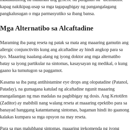
kapag nakikipag-usap sa mga tagapagbigay ng pangangalagang
pangkalusugan o mga parmasyutiko sa ibang bansa.
Mga Alternatibo sa Alcaftadine
Maraming iba pang reseta ng patak sa mata ang maaaring gamutin ang
allergic conjunctivitis kung ang alcaftadine ay hindi angkop para sa
iyo. Maaaring isaalang-alang ng iyong doktor ang mga alternatibo
batay sa iyong partikular na sintomas, kasaysayan ng medikal, o kung
gaano ka tumutugon sa paggamot.
Kasama sa iba pang antihistamine eye drops ang olopatadine (Patanol,
Pataday), na gumagana katulad ng alcaftadine ngunit maaaring
mangailangan ng mas madalas na pagbibigay ng dosis. Ang Ketotifen
(Zaditor) ay mabibili nang walang reseta at maaaring epektibo para sa
banayad hanggang katamtamang sintomas, bagaman hindi ito gaanong
kalakas kumpara sa mga opsyon na may reseta.
Para sa mas malubhang sintomas, maaaring irekomenda ng iyong