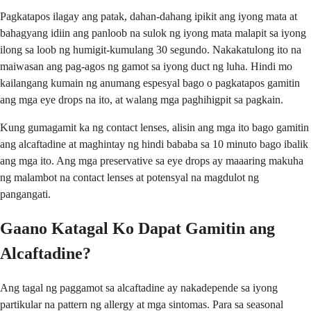
Pagkatapos ilagay ang patak, dahan-dahang ipikit ang iyong mata at
bahagyang idiin ang panloob na sulok ng iyong mata malapit sa iyong
ilong sa loob ng humigit-kumulang 30 segundo. Nakakatulong ito na
maiwasan ang pag-agos ng gamot sa iyong duct ng luha. Hindi mo
kailangang kumain ng anumang espesyal bago o pagkatapos gamitin
ang mga eye drops na ito, at walang mga paghihigpit sa pagkain.
Kung gumagamit ka ng contact lenses, alisin ang mga ito bago gamitin
ang alcaftadine at maghintay ng hindi bababa sa 10 minuto bago ibalik
ang mga ito. Ang mga preservative sa eye drops ay maaaring makuha
ng malambot na contact lenses at potensyal na magdulot ng
pangangati.
Gaano Katagal Ko Dapat Gamitin ang
Alcaftadine?
Ang tagal ng paggamot sa alcaftadine ay nakadepende sa iyong
partikular na pattern ng allergy at mga sintomas. Para sa seasonal