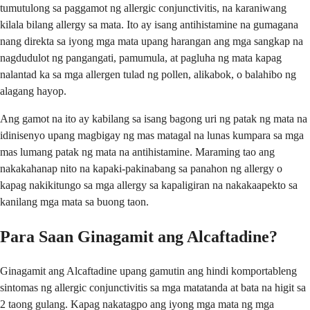
tumutulong sa paggamot ng allergic conjunctivitis, na karaniwang
kilala bilang allergy sa mata. Ito ay isang antihistamine na gumagana
nang direkta sa iyong mga mata upang harangan ang mga sangkap na
nagdudulot ng pangangati, pamumula, at pagluha ng mata kapag
nalantad ka sa mga allergen tulad ng pollen, alikabok, o balahibo ng
alagang hayop.
Ang gamot na ito ay kabilang sa isang bagong uri ng patak ng mata na
idinisenyo upang magbigay ng mas matagal na lunas kumpara sa mga
mas lumang patak ng mata na antihistamine. Maraming tao ang
nakakahanap nito na kapaki-pakinabang sa panahon ng allergy o
kapag nakikitungo sa mga allergy sa kapaligiran na nakakaapekto sa
kanilang mga mata sa buong taon.
Para Saan Ginagamit ang Alcaftadine?
Ginagamit ang Alcaftadine upang gamutin ang hindi komportableng
sintomas ng allergic conjunctivitis sa mga matatanda at bata na higit sa
2 taong gulang. Kapag nakatagpo ang iyong mga mata ng mga