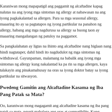
Karaniwan mong mapapatigil ang paggamit ng alcaftadine kapag
nalutas na ang iyong mga sintomas ng allergy at nabawasan na ang
iyong pagkakalantad sa allergen. Para sa mga seasonal allergy,
maaaring ito ay sa pagtatapos ng iyong partikular na panahon ng
allergy, habang ang mga nagdurusa sa allergy sa buong taon ay
maaaring mangailangan ng patuloy na paggamot.
Sa pangkalahatan ay ligtas na ihinto ang alcaftadine nang biglaan nang
hindi nagtataper, dahil hindi ito nagdudulot ng mga sintomas ng
withdrawal. Gayunpaman, malamang na babalik ang iyong mga
sintomas ng allergy kung nakalantad ka pa rin sa mga allergen, kaya
talakayin ang pinakamahusay na oras sa iyong doktor batay sa iyong
partikular na sitwasyon.
Pwedeng Gamitin ang Alcaftadine Kasama ng Iba
Pang Patak sa Mata?
Oo, karaniwan mong magagamit ang alcaftadine kasama ng iba pang
patak sa mata, ngunit mahalaga ang oras at compatibility. Kung