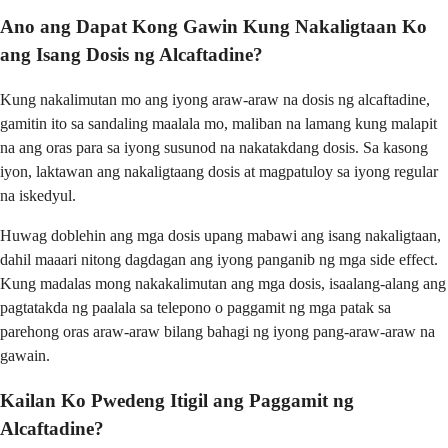
Ano ang Dapat Kong Gawin Kung Nakaligtaan Ko
ang Isang Dosis ng Alcaftadine?
Kung nakalimutan mo ang iyong araw-araw na dosis ng alcaftadine,
gamitin ito sa sandaling maalala mo, maliban na lamang kung malapit
na ang oras para sa iyong susunod na nakatakdang dosis. Sa kasong
iyon, laktawan ang nakaligtaang dosis at magpatuloy sa iyong regular
na iskedyul.
Huwag doblehin ang mga dosis upang mabawi ang isang nakaligtaan,
dahil maaari nitong dagdagan ang iyong panganib ng mga side effect.
Kung madalas mong nakakalimutan ang mga dosis, isaalang-alang ang
pagtatakda ng paalala sa telepono o paggamit ng mga patak sa
parehong oras araw-araw bilang bahagi ng iyong pang-araw-araw na
gawain.
Kailan Ko Pwedeng Itigil ang Paggamit ng
Alcaftadine?