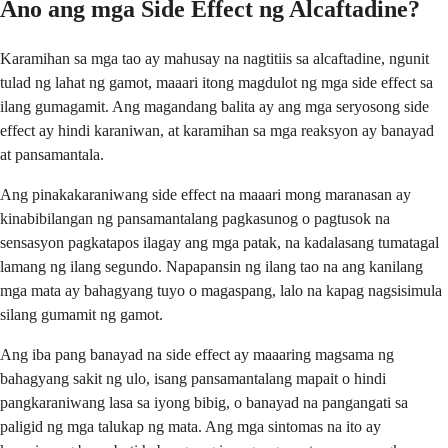
Ano ang mga Side Effect ng Alcaftadine?
Karamihan sa mga tao ay mahusay na nagtitiis sa alcaftadine, ngunit
tulad ng lahat ng gamot, maaari itong magdulot ng mga side effect sa
ilang gumagamit. Ang magandang balita ay ang mga seryosong side
effect ay hindi karaniwan, at karamihan sa mga reaksyon ay banayad
at pansamantala.
Ang pinakakaraniwang side effect na maaari mong maranasan ay
kinabibilangan ng pansamantalang pagkasunog o pagtusok na
sensasyon pagkatapos ilagay ang mga patak, na kadalasang tumatagal
lamang ng ilang segundo. Napapansin ng ilang tao na ang kanilang
mga mata ay bahagyang tuyo o magaspang, lalo na kapag nagsisimula
silang gumamit ng gamot.
Ang iba pang banayad na side effect ay maaaring magsama ng
bahagyang sakit ng ulo, isang pansamantalang mapait o hindi
pangkaraniwang lasa sa iyong bibig, o banayad na pangangati sa
paligid ng mga talukap ng mata. Ang mga sintomas na ito ay