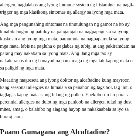
allergen, naglalabas ang iyong immune system ng histamine, na nagti-
trigger ng mga klasikong sintomas ng allergy sa iyong mga mata.
Ang mga pangunahing sintomas na tinutulungan ng gamot na ito ay
kinabibilangan ng patuloy na pangangati na nagpapagusto sa iyong
kuskusin ang iyong mga mata, pamumula na nagpapamula sa iyong
mga mata, labis na pagluha o paglabas ng tubig, at ang pakiramdam na
parang may nakabara sa iyong mata. Ang ilang mga tao ay
nakakaranas din ng banayad na pamamaga ng mga talukap ng mata o
sa paligid ng mga mata.
Maaaring magreseta ang iyong doktor ng alcaftadine kung mayroon
kang seasonal allergies na lumalala sa panahon ng tagsibol, tag-init, o
taglagas kapag mataas ang bilang ng pollen. Epektibo rin ito para sa
perennial allergies na dulot ng mga panloob na allergen tulad ng dust
mites, amag, o balahibo ng alagang hayop na nakakaabala sa iyo sa
buong taon.
Paano Gumagana ang Alcaftadine?