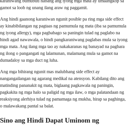
karaniwang bumubuti habang ang iyong mga mata ay umaangkop sa
gamot sa loob ng unang ilang araw ng paggamit.
Ang hindi gaanong karaniwan ngunit posible pa ring mga side effect
ay kinabibilangan ng pagtaas ng pamumula ng mata (iba sa pamumula
ng iyong allergy), mga pagbabago sa paningin tulad ng paglabo na
hindi agad nawawala, o hindi pangkaraniwang paglabas mula sa iyong
mga mata. Ang ilang mga tao ay nakakaranas ng banayad na pagbara
ng ilong o pangangati ng lalamunan, malamang mula sa gamot na
dumadaloy sa mga duct ng luha.
Ang mga bihirang ngunit mas malubhang side effect ay
nangangailangan ng agarang medikal na atensyon. Kabilang dito ang
matinding pananakit ng mata, biglaang pagkawala ng paningin,
pagkakita ng mga halo sa paligid ng mga ilaw, o mga palatandaan ng
reaksiyong alerhiya tulad ng pamamaga ng mukha, hirap sa paghinga,
o malawakang pantal sa balat.
Sino ang Hindi Dapat Uminom ng