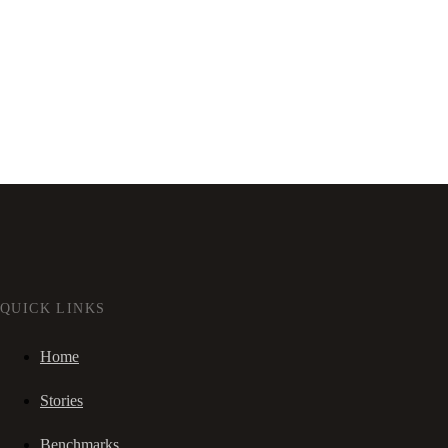
QUICK LINKS
Home
Stories
Benchmarks