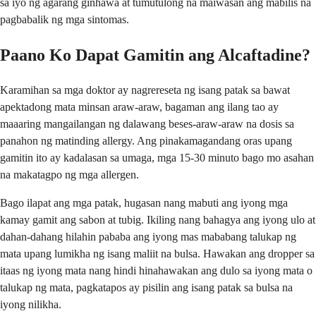
sa iyo ng agarang ginhawa at tumutulong na maiwasan ang mabilis na
pagbabalik ng mga sintomas.
Paano Ko Dapat Gamitin ang Alcaftadine?
Karamihan sa mga doktor ay nagrereseta ng isang patak sa bawat
apektadong mata minsan araw-araw, bagaman ang ilang tao ay
maaaring mangailangan ng dalawang beses-araw-araw na dosis sa
panahon ng matinding allergy. Ang pinakamagandang oras upang
gamitin ito ay kadalasan sa umaga, mga 15-30 minuto bago mo asahan
na makatagpo ng mga allergen.
Bago ilapat ang mga patak, hugasan nang mabuti ang iyong mga
kamay gamit ang sabon at tubig. Ikiling nang bahagya ang iyong ulo at
dahan-dahang hilahin pababa ang iyong mas mababang talukap ng
mata upang lumikha ng isang maliit na bulsa. Hawakan ang dropper sa
itaas ng iyong mata nang hindi hinahawakan ang dulo sa iyong mata o
talukap ng mata, pagkatapos ay pisilin ang isang patak sa bulsa na
iyong nilikha.