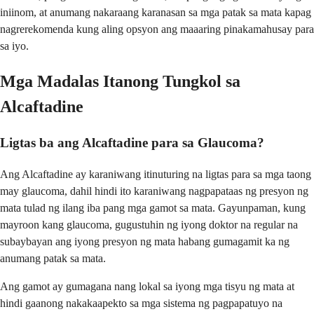
iniinom, at anumang nakaraang karanasan sa mga patak sa mata kapag
nagrerekomenda kung aling opsyon ang maaaring pinakamahusay para
sa iyo.
Mga Madalas Itanong Tungkol sa
Alcaftadine
Ligtas ba ang Alcaftadine para sa Glaucoma?
Ang Alcaftadine ay karaniwang itinuturing na ligtas para sa mga taong
may glaucoma, dahil hindi ito karaniwang nagpapataas ng presyon ng
mata tulad ng ilang iba pang mga gamot sa mata. Gayunpaman, kung
mayroon kang glaucoma, gugustuhin ng iyong doktor na regular na
subaybayan ang iyong presyon ng mata habang gumagamit ka ng
anumang patak sa mata.
Ang gamot ay gumagana nang lokal sa iyong mga tisyu ng mata at
hindi gaanong nakakaapekto sa mga sistema ng pagpapatuyo na