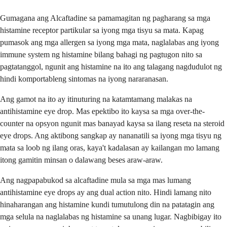
Gumagana ang Alcaftadine sa pamamagitan ng pagharang sa mga
histamine receptor partikular sa iyong mga tisyu sa mata. Kapag
pumasok ang mga allergen sa iyong mga mata, naglalabas ang iyong
immune system ng histamine bilang bahagi ng pagtugon nito sa
pagtatanggol, ngunit ang histamine na ito ang talagang nagdudulot ng
hindi komportableng sintomas na iyong nararanasan.
Ang gamot na ito ay itinuturing na katamtamang malakas na
antihistamine eye drop. Mas epektibo ito kaysa sa mga over-the-
counter na opsyon ngunit mas banayad kaysa sa ilang reseta na steroid
eye drops. Ang aktibong sangkap ay nananatili sa iyong mga tisyu ng
mata sa loob ng ilang oras, kaya't kadalasan ay kailangan mo lamang
itong gamitin minsan o dalawang beses araw-araw.
Ang nagpapabukod sa alcaftadine mula sa mga mas lumang
antihistamine eye drops ay ang dual action nito. Hindi lamang nito
hinaharangan ang histamine kundi tumutulong din na patatagin ang
mga selula na naglalabas ng histamine sa unang lugar. Nagbibigay ito