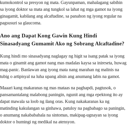
kumokontrol sa presyon ng mata. Gayunpaman, mahalagang sabihin
sa iyong doktor sa mata ang tungkol sa lahat ng mga gamot na iyong
ginagamit, kabilang ang alcaftadine, sa panahon ng iyong regular na
pagsusuri sa glaucoma.
Ano ang Dapat Kong Gawin Kung Hindi
Sinasadyang Gumamit Ako ng Sobrang Alcaftadine?
Kung hindi mo sinasadyang naglagay ng higit sa isang patak sa iyong
mata o ginamit ang gamot nang mas madalas kaysa sa inireseta, huwag
mag-panic. Banlawan ang iyong mata nang marahan ng malinis na
tubig o artipisyal na luha upang alisin ang anumang labis na gamot.
Maaari kang makaranas ng mas mataas na paghapdi, pagtusok, o
pansamantalang malabong paningin, ngunit ang mga epektong ito ay
dapat mawala sa loob ng ilang oras. Kung nakakaranas ka ng
matinding kakulangan sa ginhawa, patuloy na pagbabago sa paningin,
o anumang nakababahala na sintomas, makipag-ugnayan sa iyong
doktor o humingi ng medikal na atensyon.