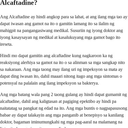
Alcaftadine?
Ang Alcaftadine ay hindi angkop para sa lahat, at ang ilang mga tao ay
dapat iwasan ang gamot na ito o gamitin lamang ito sa ilalim ng
mahigpit na pangangasiwang medikal. Susuriin ng iyong doktor ang
iyong kasaysayan ng medikal at kasalukuyang mga gamot bago ito
ireseta.
Hindi mo dapat gamitin ang alcaftadine kung nagkaroon ka ng
reaksiyong alerhiya sa gamot na ito o sa alinman sa mga sangkap nito
sa nakaraan. Ang mga taong may ilang uri ng impeksyon sa mata ay
dapat ding iwasan ito, dahil maaari nitong itago ang mga sintomas o
potensyal na palalain ang ilang impeksyon sa bakterya.
Ang mga batang wala pang 2 taong gulang ay hindi dapat gumamit ng
alcaftadine, dahil ang kaligtasan at pagiging epektibo ay hindi pa
naitatatag sa pangkat ng edad na ito. Ang mga buntis o nagpapasusong
babae ay dapat talakayin ang mga panganib at benepisyo sa kanilang
doktor, bagaman iminumungkahi ng mga pag-aaral na malamang na