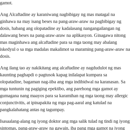
gamot.
Ang Alcaftadine ay karaniwang nagbibigay ng mas matagal na
ginhawa na may isang beses na pang-araw-araw na pagbibigay ng
dosis, habang ang olopatadine ay kadalasang nangangailangan ng
dalawang beses na pang-araw-araw na aplikasyon. Ginagawa nitong
mas maginhawa ang alcaftadine para sa mga taong may abalang
iskedyul o sa mga madalas makalimot sa maraming pang-araw-araw na
dosis.
Ang ilang tao ay nakikitang ang alcaftadine ay nagdudulot ng mas
kaunting paghapdi o pagtusok kapag inilalapat kumpara sa
olopatadine, bagaman nag-iiba ang mga indibidwal na karanasan. Sa
mga tuntunin ng pagiging epektibo, ang parehong mga gamot ay
gumagana nang maayos para sa karamihan ng mga taong may allergic
conjunctivitis, at ipinapakita ng mga pag-aaral ang katulad na
pangkalahatang antas ng tagumpay.
Isasaalang-alang ng iyong doktor ang mga salik tulad ng tindi ng iyong
sintomas, pang-araw-araw na gawain, iba pang mga gamot na iyong