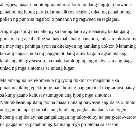
allergies, maaari mo itong gamitin sa loob ng ilang linggo o buwan sa
panahon ng iyong partikular na allergy season, tulad ng panahon ng
pollen ng puno sa tagsibol o panahon ng ragweed sa taglagas.
Ang mga taong may allergy sa buong taon ay maaaring kailangang
gumamit ng alcaftadine sa mas mahabang panahon, minsan tuloy-tuloy
na may mga pahinga ayon sa direksyon ng kanilang doktor. Maraming
tao ang nagsisimula ng paggamot ilang araw bago magsimula ang
kanilang allergy season, na makakatulong upang maiwasan ang pag-
unlad ng mga sintomas sa unang lugar.
Malamang na irerekomenda ng iyong doktor na magsimula sa
pinakamaikling epektibong panahon ng paggamot at mag-adjust batay
sa kung gaano kahusay tumugon ang iyong mga sintomas.
Natutuklasan ng ilang tao na maaari nilang bawasan ang dalas o ihinto
ang gamot kapag bumaba ang kanilang pagkakalantad sa allergen,
habang ang iba ay nangangailangan ng tuloy-tuloy na pang-araw-araw
na paggamit sa panahon ng kanilang mga problema sa season.