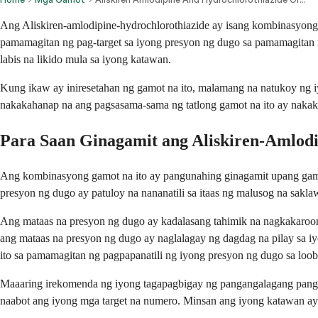
Ang Aliskiren-amlodipine-hydrochlorothiazide ay isang kombinasyong 
pamamagitan ng pag-target sa iyong presyon ng dugo sa pamamagitan 
labis na likido mula sa iyong katawan.
Kung ikaw ay iniresetahan ng gamot na ito, malamang na natukoy ng 
nakakahanap na ang pagsasama-sama ng tatlong gamot na ito ay nakaka
Para Saan Ginagamit ang Aliskiren-Amlodi
Ang kombinasyong gamot na ito ay pangunahing ginagamit upang gamuti
presyon ng dugo ay patuloy na nananatili sa itaas ng malusog na sa
Ang mataas na presyon ng dugo ay kadalasang tahimik na nagkakaroon 
ang mataas na presyon ng dugo ay naglalagay ng dagdag na pilay sa i
ito sa pamamagitan ng pagpapanatili ng iyong presyon ng dugo sa loo
Maaaring irekomenda ng iyong tagapagbigay ng pangangalagang pangk
naabot ang iyong mga target na numero. Minsan ang iyong katawan a