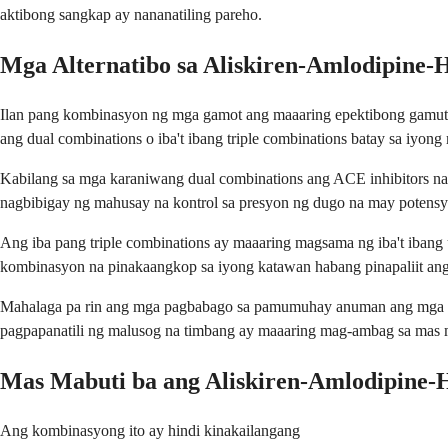
aktibong sangkap ay nananatiling pareho.
Mga Alternatibo sa Aliskiren-Amlodipine-
Ilan pang kombinasyon ng mga gamot ang maaaring epektibong gamutin 
ang dual combinations o iba't ibang triple combinations batay sa iyo
Kabilang sa mga karaniwang dual combinations ang ACE inhibitors na 
nagbibigay ng mahusay na kontrol sa presyon ng dugo na may potensyal 
Ang iba pang triple combinations ay maaaring magsama ng iba't ibang 
kombinasyon na pinakaangkop sa iyong katawan habang pinapaliit ang 
Mahalaga pa rin ang mga pagbabago sa pamumuhay anuman ang mga gamot
pagpapanatili ng malusog na timbang ay maaaring mag-ambag sa mas 
Mas Mabuti ba ang Aliskiren-Amlodipine-H
Ang kombinasyong ito ay hindi kinakailangang