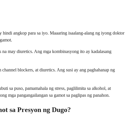
 hindi angkop para sa iyo. Maaaring isaalang-alang ng iyong doktor
ggamot.
s na may diuretics. Ang mga kombinasyong ito ay kadalasang
 channel blockers, at diuretics. Ang susi ay ang paghahanap ng
i sa puso, pamamahala ng stress, paglilimita sa alkohol, at
yong mga pangangailangan sa gamot sa paglipas ng panahon.
ot sa Presyon ng Dugo?