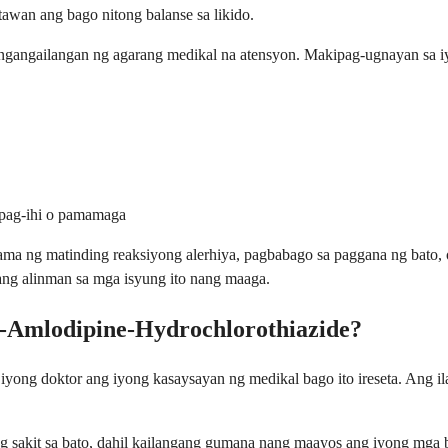
awan ang bago nitong balanse sa likido.
ngangailangan ng agarang medikal na atensyon. Makipag-ugnayan sa i
 pag-ihi o pamamaga
a ng matinding reaksiyong alerhiya, pagbabago sa paggana ng bato, 
ang alinman sa mga isyung ito nang maaga.
n-Amlodipine-Hydrochlorothiazide?
g iyong doktor ang iyong kasaysayan ng medikal bago ito ireseta. Ang 
sakit sa bato, dahil kailangang gumana nang maayos ang iyong mga b