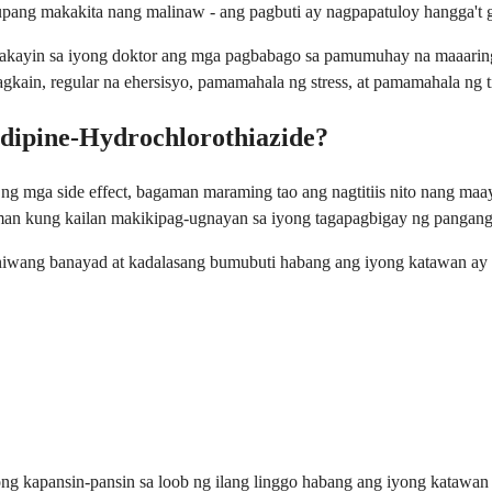
 upang makakita nang malinaw - ang pagbuti ay nagpapatuloy hangga't
alakayin sa iyong doktor ang mga pagbabago sa pamumuhay na maaari
gkain, regular na ehersisyo, pamamahala ng stress, at pamamahala ng 
odipine-Hydrochlorothiazide?
 ng mga side effect, bagaman maraming tao ang nagtitiis nito nang m
man kung kailan makikipag-ugnayan sa iyong tagapagbigay ng pangan
niwang banayad at kadalasang bumubuti habang ang iyong katawan ay 
ng kapansin-pansin sa loob ng ilang linggo habang ang iyong katawan