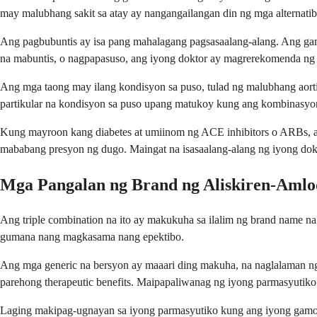
may malubhang sakit sa atay ay nangangailangan din ng mga alternat
Ang pagbubuntis ay isa pang mahalagang pagsasaalang-alang. Ang gamot 
na mabuntis, o nagpapasuso, ang iyong doktor ay magrerekomenda ng m
Ang mga taong may ilang kondisyon sa puso, tulad ng malubhang aortic
partikular na kondisyon sa puso upang matukoy kung ang kombinasyong
Kung mayroon kang diabetes at umiinom ng ACE inhibitors o ARBs, ang
mababang presyon ng dugo. Maingat na isasaalang-alang ng iyong dok
Mga Pangalan ng Brand ng Aliskiren-Amlo
Ang triple combination na ito ay makukuha sa ilalim ng brand name na
gumana nang magkasama nang epektibo.
Ang mga generic na bersyon ay maaari ding makuha, na naglalaman n
parehong therapeutic benefits. Maipapaliwanag ng iyong parmasyutiko
Laging makipag-ugnayan sa iyong parmasyutiko kung ang iyong gamot 