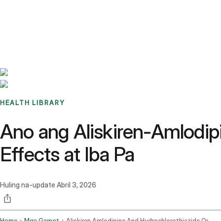
Benchmarks
Stories
FAQ
Sign up / Log in
HEALTH LIBRARY
Ano ang Aliskiren-Amlodip
Effects at Iba Pa
Huling na-update
Abril 3, 2026
Home
Mga Gamot
Aliskiren Amlodipine And Hydrochlorothiazide Oral Route