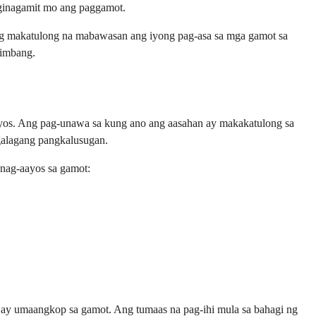
 ginagamit mo ang paggamot.
ng makatulong na mabawasan ang iyong pag-asa sa mga gamot sa
timbang.
aayos. Ang pag-unawa sa kung ano ang aasahan ay makakatulong sa
galagang pangkalusugan.
nag-aayos sa gamot:
 ay umaangkop sa gamot. Ang tumaas na pag-ihi mula sa bahagi ng