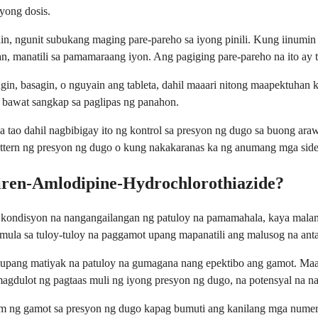
yong dosis.
, ngunit subukang maging pare-pareho sa iyong pinili. Kung iinumin 
n, manatili sa pamamaraang iyon. Ang pagiging pare-pareho na ito ay
in, basagin, o nguyain ang tableta, dahil maaari nitong maapektuhan 
 bawat sangkap sa paglipas ng panahon.
 tao dahil nagbibigay ito ng kontrol sa presyon ng dugo sa buong a
attern ng presyon ng dugo o kung nakakaranas ka ng anumang mga side 
iren-Amlodipine-Hydrochlorothiazide?
kondisyon na nangangailangan ng patuloy na pamamahala, kaya malam
ula sa tuloy-tuloy na paggamot upang mapanatili ang malusog na ant
upang matiyak na patuloy na gumagana nang epektibo ang gamot. Maaar
magdulot ng pagtaas muli ng iyong presyon ng dugo, na potensyal na n
nom ng gamot sa presyon ng dugo kapag bumuti ang kanilang mga numer