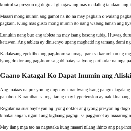
kontrol sa presyon ng dugo at ginagawang mas madaling tandaan ang i
Maaari mong inumin ang gamot na ito na may pagkain o walang pagkain
pagkain. Kung mas gusto mong inumin ito nang walang laman ang tiya
Lunukin nang buo ang tableta na may isang basong tubig. Huwag durug
katawan. Ang tableta ay dinisenyo upang maghatid ng tamang dami ng
Kadalasang epektibo ang pag-inom sa umaga para sa karamihan ng mga
iyong doktor ang pag-inom sa gabi batay sa iyong partikular na mga p
Gaano Katagal Ko Dapat Inumin ang Alisk
Ang mataas na presyon ng dugo ay karaniwang isang pangmatagalang 
panahon. Karamihan sa mga taong may hypertension ay nakikinabang m
Regular na susubaybayan ng iyong doktor ang iyong presyon ng dugo 
kinakailangan, ngunit ang biglaang pagtigil sa paggamot ay maaaring 
May ilang mga tao na nagtataka kung maaari nilang ihinto ang pag-i