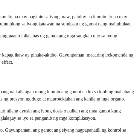
mo ito na may pagkain sa isang araw, patuloy na inumin ito na may
 tumutulong sa iyong katawan na sumipsip ng gamot nang mahuhulaan.
kung paano inilalabas ng gamot ang mga sangkap nito sa iyong
raw kapag ikaw ay pinaka-aktibo. Gayunpaman, maaaring irekomenda ng
effect.
ang na kailangan mong inumin ang gamot na ito sa loob ng mahabang
as ng presyon ng dugo at maprotektahan ang kanilang mga organo.
i nilang ayusin ang iyong dosis o palitan ang mga gamot kung
aglalagay sa iyo sa panganib ng mga komplikasyon.
o. Gayunpaman, ang gamot ang siyang nagpapanatili ng kontrol sa