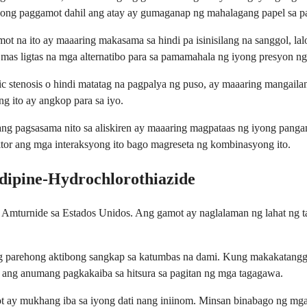
ibong paggamot dahil ang atay ay gumaganap ng mahalagang papel sa p
na ito ay maaaring makasama sa hindi pa isinisilang na sanggol, lalo 
as ligtas na mga alternatibo para sa pamamahala ng iyong presyon ng
 stenosis o hindi matatag na pagpalya ng puso, ay maaaring mangailan
 ito ay angkop para sa iyo.
 pagsasama nito sa aliskiren ay maaaring magpataas ng iyong pangani
tor ang mga interaksyong ito bago magreseta ng kombinasyong ito.
dipine-Hydrochlorothiazide
 Amturnide sa Estados Unidos. Ang gamot ay naglalaman ng lahat ng ta
g parehong aktibong sangkap sa katumbas na dami. Kung makakatangg
 ang anumang pagkakaiba sa hitsura sa pagitan ng mga tagagawa.
ay mukhang iba sa iyong dati nang iniinom. Minsan binabago ng mga 