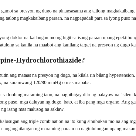
gamot sa presyon ng dugo na pinagsasama ang tatlong magkakaibang ga
ng tatlong magkakaibang paraan, na nagpapadali para sa iyong puso n
iyong doktor na kailangan mo ng higit sa isang paraan upang epektib
tulong sa kanila na maabot ang kanilang target na presyon ng dugo ka
pine-Hydrochlorothiazide?
n ang mataas na presyon ng dugo, na kilala rin bilang hypertension. 
klaw, na karaniwang 120/80 mmHg o mas mababa.
sa loob ng maraming taon, na nagbibigay dito ng palayaw na "silent 
yong puso, mga daluyan ng dugo, bato, at iba pang mga organo. Ang g
b ng isang mas malusog na saklaw.
alusugan ang triple combination na ito kung sinubukan mo na ang mg
y nangangailangan ng maraming paraan na nagtutulungan upang makami