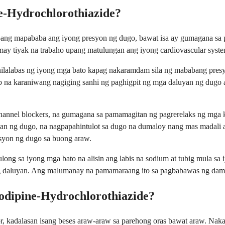
-Hydrochlorothiazide?
ang mapababa ang iyong presyon ng dugo, bawat isa ay gumagana sa pa
may tiyak na trabaho upang matulungan ang iyong cardiovascular sys
 inilalabas ng iyong mga bato kapag nakaramdam sila ng mababang pre
p na karaniwang nagiging sanhi ng paghigpit ng mga daluyan ng dugo 
channel blockers, na gumagana sa pamamagitan ng pagrerelaks ng mga
an ng dugo, na nagpapahintulot sa dugo na dumaloy nang mas madali 
esyon ng dugo sa buong araw.
tulong sa iyong mga bato na alisin ang labis na sodium at tubig mula 
ng daluyan. Ang malumanay na pamamaraang ito sa pagbabawas ng dam
odipine-Hydrochlorothiazide?
or, kadalasan isang beses araw-araw sa parehong oras bawat araw. Nak