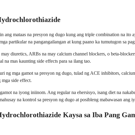
Hydrochlorothiazide
ang mataas na presyon ng dugo kung ang triple combination na ito ay
ng mga partikular na pangangailangan at kung paano ka tumutugon sa pa
may diuretics, ARBs na may calcium channel blockers, o beta-blocker
na mas kaunting side effects para sa ilang tao.
uri ng mga gamot sa presyon ng dugo, tulad ng ACE inhibitors, calcium
mga side effect.
 na iyong iniinom. Ang regular na ehersisyo, isang diet na nakabubut
mahusay na kontrol sa presyon ng dugo at posibleng mabawasan ang i
ydrochlorothiazide Kaysa sa Iba Pang Gam