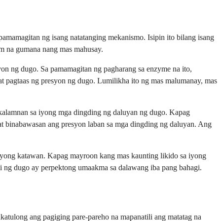
mamagitan ng isang natatanging mekanismo. Isipin ito bilang isang
tem na gumana nang mas mahusay.
syon ng dugo. Sa pamamagitan ng pagharang sa enzyme na ito,
at pagtaas ng presyon ng dugo. Lumilikha ito ng mas malumanay, mas
 kalamnan sa iyong mga dingding ng daluyan ng dugo. Kapag
at binabawasan ang presyon laban sa mga dingding ng daluyan. Ang
sa iyong katawan. Kapag mayroon kang mas kaunting likido sa iyong
i ng dugo ay perpektong umaakma sa dalawang iba pang bahagi.
akatulong ang pagiging pare-pareho na mapanatili ang matatag na