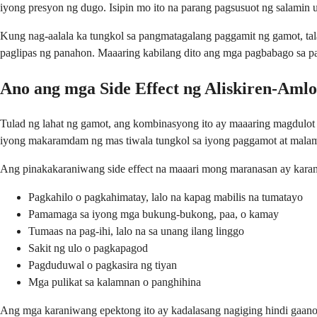
iyong presyon ng dugo. Isipin mo ito na parang pagsusuot ng salamin
Kung nag-aalala ka tungkol sa pangmatagalang paggamit ng gamot, t
paglipas ng panahon. Maaaring kabilang dito ang mga pagbabago sa pa
Ano ang mga Side Effect ng Aliskiren-Aml
Tulad ng lahat ng gamot, ang kombinasyong ito ay maaaring magdulot
iyong makaramdam ng mas tiwala tungkol sa iyong paggamot at mala
Ang pinakakaraniwang side effect na maaari mong maranasan ay kara
Pagkahilo o pagkahimatay, lalo na kapag mabilis na tumatayo
Pamamaga sa iyong mga bukung-bukong, paa, o kamay
Tumaas na pag-ihi, lalo na sa unang ilang linggo
Sakit ng ulo o pagkapagod
Pagduduwal o pagkasira ng tiyan
Mga pulikat sa kalamnan o panghihina
Ang mga karaniwang epektong ito ay kadalasang nagiging hindi gaano