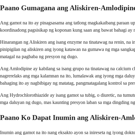
Paano Gumagana ang Aliskiren-Amlodipine
Ang gamot na ito ay pinagsasama ang tatlong magkakaibang paraan up
koordinadong pagsisikap ng koponan kung saan ang bawat bahagi ay 
Hinarangan ng Aliskiren ang isang enzyme na tinatawag na renin, na
pinipigilan ng aliskiren ang iyong katawan na gumawa ng mga sangka
matagal na pagbaba ng presyon ng dugo.
Ang Amlodipine ay kabilang sa isang grupo na tinatawag na calcium 
nagrerelaks ang mga kalamnan na ito, lumalawak ang iyong mga daluy
bahaging ito ay nagbibigay ng matatag, pangmatagalang kontrol sa pr
Ang Hydrochlorothiazide ay isang gamot sa tubig, o diuretic, na tumu
mga daluyan ng dugo, mas kaunting presyon laban sa mga dingding 
Paano Ko Dapat Inumin ang Aliskiren-Aml
Inumin ang gamot na ito nang eksakto ayon sa inireseta ng iyong dokt