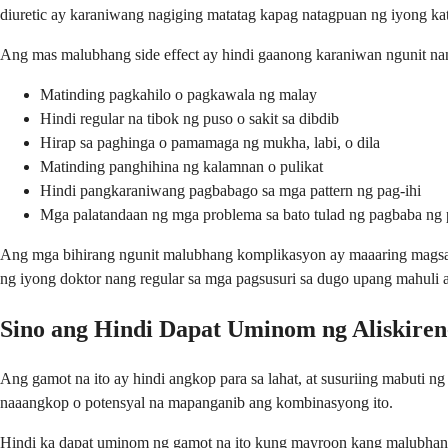
diuretic ay karaniwang nagiging matatag kapag natagpuan ng iyong kat
Ang mas malubhang side effect ay hindi gaanong karaniwan ngunit na
Matinding pagkahilo o pagkawala ng malay
Hindi regular na tibok ng puso o sakit sa dibdib
Hirap sa paghinga o pamamaga ng mukha, labi, o dila
Matinding panghihina ng kalamnan o pulikat
Hindi pangkaraniwang pagbabago sa mga pattern ng pag-ihi
Mga palatandaan ng mga problema sa bato tulad ng pagbaba ng
Ang mga bihirang ngunit malubhang komplikasyon ay maaaring magsam
ng iyong doktor nang regular sa mga pagsusuri sa dugo upang mahuli 
Sino ang Hindi Dapat Uminom ng Aliskire
Ang gamot na ito ay hindi angkop para sa lahat, at susuriing mabuti n
naaangkop o potensyal na mapanganib ang kombinasyong ito.
Hindi ka dapat uminom ng gamot na ito kung mayroon kang malubhang 