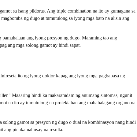
mot sa isang pildoras. Ang triple combination na ito ay gumagana sa
a magbomba ng dugo at tumutulong sa iyong mga bato na alisin ang
ong pamahalaan ang iyong presyon ng dugo. Maraming tao ang
pag ang mga solong gamot ay hindi sapat.
Inireseta ito ng iyong doktor kapag ang iyong mga pagbabasa ng
killer." Maaaring hindi ka makaramdam ng anumang sintomas, ngunit
amot na ito ay tumutulong na protektahan ang mahahalagang organo na
a solong gamot sa presyon ng dugo o dual na kombinasyon nang hindi
t ang pinakamahusay na resulta.