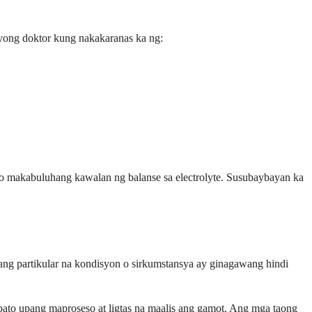
yong doktor kung nakakaranas ka ng:
o makabuluhang kawalan ng balanse sa electrolyte. Susubaybayan ka
ilang partikular na kondisyon o sirkumstansya ay ginagawang hindi
ato upang maproseso at ligtas na maalis ang gamot. Ang mga taong