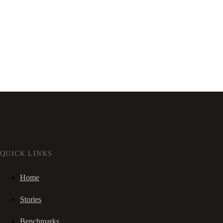
QUICK LINKS
Home
Stories
Benchmarks