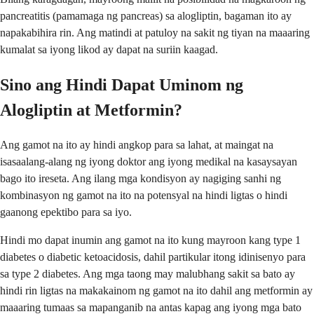
pancreatitis (pamamaga ng pancreas) sa alogliptin, bagaman ito ay
napakabihira rin. Ang matindi at patuloy na sakit ng tiyan na maaaring
kumalat sa iyong likod ay dapat na suriin kaagad.
Sino ang Hindi Dapat Uminom ng
Alogliptin at Metformin?
Ang gamot na ito ay hindi angkop para sa lahat, at maingat na
isasaalang-alang ng iyong doktor ang iyong medikal na kasaysayan
bago ito ireseta. Ang ilang mga kondisyon ay nagiging sanhi ng
kombinasyon ng gamot na ito na potensyal na hindi ligtas o hindi
gaanong epektibo para sa iyo.
Hindi mo dapat inumin ang gamot na ito kung mayroon kang type 1
diabetes o diabetic ketoacidosis, dahil partikular itong idinisenyo para
sa type 2 diabetes. Ang mga taong may malubhang sakit sa bato ay
hindi rin ligtas na makakainom ng gamot na ito dahil ang metformin ay
maaaring tumaas sa mapanganib na antas kapag ang iyong mga bato