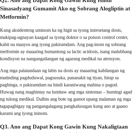
Q2. Ano ang Dapat Kong Gawin Kung Hindi
Sinasadyang Gumamit Ako ng Sobrang Alogliptin at
Metformin?
Kung aksidenteng uminom ka ng higit sa iyong iniresetang dosis,
makipag-ugnayan kaagad sa iyong doktor o sa poison control center,
kahit na maayos ang iyong pakiramdam. Ang pag-inom ng sobrang
metformin ay maaaring humantong sa lactic acidosis, isang malubhang
kondisyon na nangangailangan ng agarang medikal na atensyon.
Ang mga palatandaan ng labis na dosis ay maaaring kabilangan ng
matinding pagduduwal, pagsusuka, pananakit ng tiyan, hirap sa
paghinga, o pakiramdam na hindi karaniwang mahina o pagod.
Huwag nang maghintay na lumitaw ang mga sintomas – humingi agad
ng tulong medikal. Dalhin ang bote ng gamot upang malaman ng mga
tagapagbigay ng pangangalagang pangkalusugan kung ano at gaano
karami ang iyong ininom.
Q3. Ano ang Dapat Kong Gawin Kung Nakaligtaan