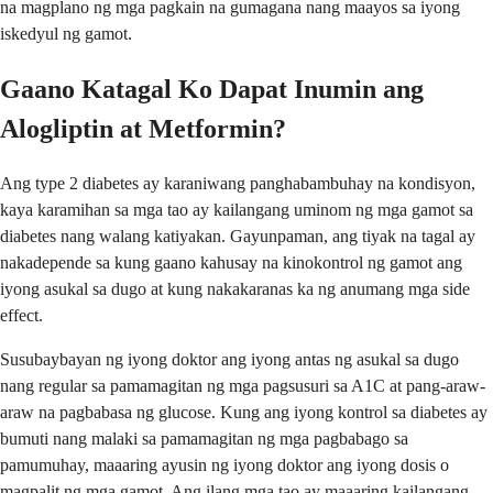
na magplano ng mga pagkain na gumagana nang maayos sa iyong
iskedyul ng gamot.
Gaano Katagal Ko Dapat Inumin ang
Alogliptin at Metformin?
Ang type 2 diabetes ay karaniwang panghabambuhay na kondisyon,
kaya karamihan sa mga tao ay kailangang uminom ng mga gamot sa
diabetes nang walang katiyakan. Gayunpaman, ang tiyak na tagal ay
nakadepende sa kung gaano kahusay na kinokontrol ng gamot ang
iyong asukal sa dugo at kung nakakaranas ka ng anumang mga side
effect.
Susubaybayan ng iyong doktor ang iyong antas ng asukal sa dugo
nang regular sa pamamagitan ng mga pagsusuri sa A1C at pang-araw-
araw na pagbabasa ng glucose. Kung ang iyong kontrol sa diabetes ay
bumuti nang malaki sa pamamagitan ng mga pagbabago sa
pamumuhay, maaaring ayusin ng iyong doktor ang iyong dosis o
magpalit ng mga gamot. Ang ilang mga tao ay maaaring kailangang