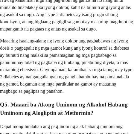
Huwag kailanman itigil ang pag-inom ng gamot na ito nang hindi
muna ito tinatalakay sa iyong doktor, kahit na bumuti ang iyong antas
ng asukal sa dugo. Ang Type 2 diabetes ay isang progresibong
kondisyon, at ang biglaang pagtigil sa gamot ay maaaring magdulot ng
mapanganib na pagtaas ng antas ng asukal sa dugo.
Maaaring isaalang-alang ng iyong doktor ang pagbabawas ng iyong
dosis o pagpapalit ng mga gamot kung ang iyong kontrol sa diabetes
ay bumuti nang malaki sa pamamagitan ng mga pagbabago sa
pamumuhay tulad ng pagbaba ng timbang, pinabuting diyeta, o mas
maraming ehersisyo. Gayunpaman, karamihan sa mga taong may type
2 diabetes ay nangangailangan ng panghabambuhay na pamamahala
ng gamot, bagaman ang mga partikular na gamot ay maaaring
magbago sa paglipas ng panahon.
Q5. Maaari ba Akong Uminom ng Alkohol Habang
Umiinom ng Alogliptin at Metformin?
Dapat mong limitahan ang pag-inom ng alak habang iniinom ang
gamot na ito, dahil ang alak ay maaaring magpataas ng panganib ng