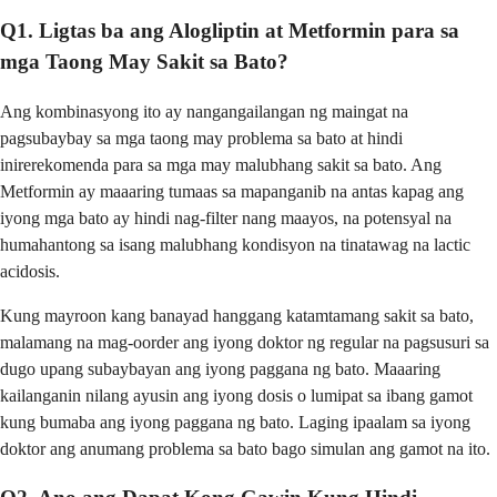
Q1. Ligtas ba ang Alogliptin at Metformin para sa
mga Taong May Sakit sa Bato?
Ang kombinasyong ito ay nangangailangan ng maingat na
pagsubaybay sa mga taong may problema sa bato at hindi
inirerekomenda para sa mga may malubhang sakit sa bato. Ang
Metformin ay maaaring tumaas sa mapanganib na antas kapag ang
iyong mga bato ay hindi nag-filter nang maayos, na potensyal na
humahantong sa isang malubhang kondisyon na tinatawag na lactic
acidosis.
Kung mayroon kang banayad hanggang katamtamang sakit sa bato,
malamang na mag-oorder ang iyong doktor ng regular na pagsusuri sa
dugo upang subaybayan ang iyong paggana ng bato. Maaaring
kailanganin nilang ayusin ang iyong dosis o lumipat sa ibang gamot
kung bumaba ang iyong paggana ng bato. Laging ipaalam sa iyong
doktor ang anumang problema sa bato bago simulan ang gamot na ito.