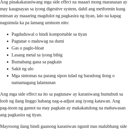
Ang pinakakaraniwang mga side effect na maaari mong maranasan ay
may kaugnayan sa iyong digestive system, dahil ang metformin kung
minsan ay maaaring magdulot ng pagkasira ng tiyan, lalo na kapag
nagsimula ka pa lamang uminom nito:
Pagduduwal o hindi komportable sa tiyan
Pagtatae o maluwag na dumi
Gas o paglo-bloat
Lasang metal sa iyong bibig
Bumabang gana sa pagkain
Sakit ng ulo
Mga sintomas na parang sipon tulad ng baradong ilong o
namamagang lalamunan
Ang mga side effect na ito sa pagtunaw ay karaniwang bumubuti sa
loob ng ilang linggo habang nag-a-adjust ang iyong katawan. Ang
pag-inom ng gamot na may pagkain ay makakatulong na mabawasan
ang pagkasira ng tiyan.
Mayroong ilang hindi gaanong karaniwan ngunit mas malubhang side