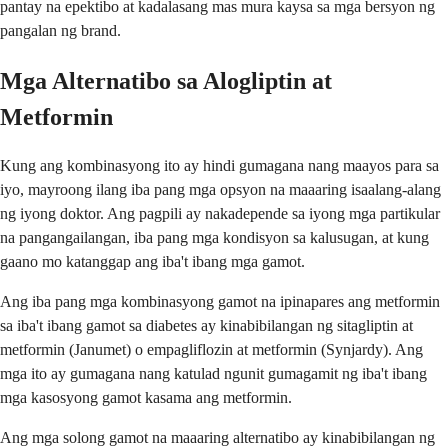
pantay na epektibo at kadalasang mas mura kaysa sa mga bersyon ng
pangalan ng brand.
Mga Alternatibo sa Alogliptin at
Metformin
Kung ang kombinasyong ito ay hindi gumagana nang maayos para sa
iyo, mayroong ilang iba pang mga opsyon na maaaring isaalang-alang
ng iyong doktor. Ang pagpili ay nakadepende sa iyong mga partikular
na pangangailangan, iba pang mga kondisyon sa kalusugan, at kung
gaano mo katanggap ang iba't ibang mga gamot.
Ang iba pang mga kombinasyong gamot na ipinapares ang metformin
sa iba't ibang gamot sa diabetes ay kinabibilangan ng sitagliptin at
metformin (Janumet) o empagliflozin at metformin (Synjardy). Ang
mga ito ay gumagana nang katulad ngunit gumagamit ng iba't ibang
mga kasosyong gamot kasama ang metformin.
Ang mga solong gamot na maaaring alternatibo ay kinabibilangan ng