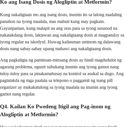
Ko ang Isang Dosis ng Alogliptin at Metformin?
Kung nakaligtaan mo ang isang dosis, inumin ito sa lalong madaling
panahon na iyong maalala, mas mabuti kung may pagkain.
Gayunpaman, kung malapit na ang oras para sa iyong susunod na
nakatakdang dosis, laktawan ang nakaligtaang dosis at magpatuloy sa
iyong regular na iskedyul. Huwag kailanman uminom ng dalawang
dosis nang sabay-sabay upang mabawi ang nakaligtaang dosis.
Ang pagkaligta ng paminsan-minsang dosis ay hindi magdudulot ng
agarang problema, ngunit subukang inumin ang iyong gamot nang
tuloy-tuloy para sa pinakamahusay na kontrol sa asukal sa dugo. Ang
pagtatakda ng mga paalala sa telepono o paggamit ng isang pill
organizer ay makakatulong sa iyong maalala na inumin ang iyong
gamot nang regular.
Q4. Kailan Ko Pwedeng Itigil ang Pag-inom ng
Alogliptin at Metformin?