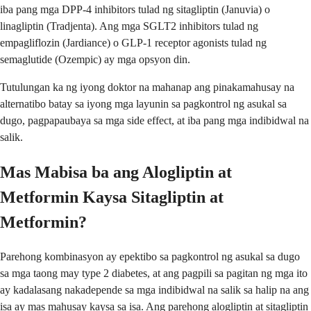
iba pang mga DPP-4 inhibitors tulad ng sitagliptin (Januvia) o
linagliptin (Tradjenta). Ang mga SGLT2 inhibitors tulad ng
empagliflozin (Jardiance) o GLP-1 receptor agonists tulad ng
semaglutide (Ozempic) ay mga opsyon din.
Tutulungan ka ng iyong doktor na mahanap ang pinakamahusay na
alternatibo batay sa iyong mga layunin sa pagkontrol ng asukal sa
dugo, pagpapaubaya sa mga side effect, at iba pang mga indibidwal na
salik.
Mas Mabisa ba ang Alogliptin at
Metformin Kaysa Sitagliptin at
Metformin?
Parehong kombinasyon ay epektibo sa pagkontrol ng asukal sa dugo
sa mga taong may type 2 diabetes, at ang pagpili sa pagitan ng mga ito
ay kadalasang nakadepende sa mga indibidwal na salik sa halip na ang
isa ay mas mahusay kaysa sa isa. Ang parehong alogliptin at sitagliptin