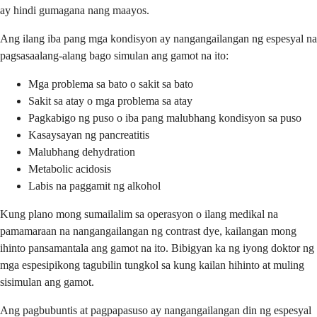
ay hindi gumagana nang maayos.
Ang ilang iba pang mga kondisyon ay nangangailangan ng espesyal na
pagsasaalang-alang bago simulan ang gamot na ito:
Mga problema sa bato o sakit sa bato
Sakit sa atay o mga problema sa atay
Pagkabigo ng puso o iba pang malubhang kondisyon sa puso
Kasaysayan ng pancreatitis
Malubhang dehydration
Metabolic acidosis
Labis na paggamit ng alkohol
Kung plano mong sumailalim sa operasyon o ilang medikal na
pamamaraan na nangangailangan ng contrast dye, kailangan mong
ihinto pansamantala ang gamot na ito. Bibigyan ka ng iyong doktor ng
mga espesipikong tagubilin tungkol sa kung kailan hihinto at muling
sisimulan ang gamot.
Ang pagbubuntis at pagpapasuso ay nangangailangan din ng espesyal