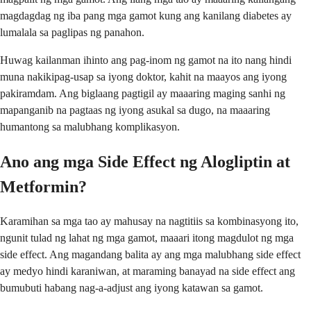
magdagdag ng iba pang mga gamot kung ang kanilang diabetes ay
lumalala sa paglipas ng panahon.
Huwag kailanman ihinto ang pag-inom ng gamot na ito nang hindi
muna nakikipag-usap sa iyong doktor, kahit na maayos ang iyong
pakiramdam. Ang biglaang pagtigil ay maaaring maging sanhi ng
mapanganib na pagtaas ng iyong asukal sa dugo, na maaaring
humantong sa malubhang komplikasyon.
Ano ang mga Side Effect ng Alogliptin at
Metformin?
Karamihan sa mga tao ay mahusay na nagtitiis sa kombinasyong ito,
ngunit tulad ng lahat ng mga gamot, maaari itong magdulot ng mga
side effect. Ang magandang balita ay ang mga malubhang side effect
ay medyo hindi karaniwan, at maraming banayad na side effect ang
bumubuti habang nag-a-adjust ang iyong katawan sa gamot.