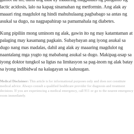
lactic acidosis, lalo na kapag sinamahan ng metformin. Ang alak ay
maaari ring magdulot ng hindi mahuhulaang pagbabago sa antas ng
asukal sa dugo, na nagpapahirap sa pamamahala ng diabetes.
Kung pipiliin mong uminom ng alak, gawin ito ng may katamtaman at
palaging may kasamang pagkain. Subaybayan ang iyong asukal sa
dugo nang mas madalas, dahil ang alak ay maaaring magdulot ng
naantalang mga yugto ng mababang asukal sa dugo. Makipag-usap sa
iyong doktor tungkol sa ligtas na limitasyon sa pag-inom ng alak batay
sa iyong indibidwal na kalagayan sa kalusugan.
Medical Disclaimer:
This article is for informational purposes only and does not constitute
medical advice. Always consult a qualified healthcare provider for diagnosis and treatment
decisions. If you are experiencing a medical emergency, call 911 or go to the nearest emergency
room immediately.