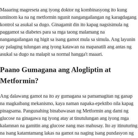
Maaaring magreseta ang iyong doktor ng kombinasyong ito kung
umiinom ka na ng metformin ngunit nangangailangan ng karagdagang
kontrol sa asukal sa dugo. Ginagamit din ito kapag nagsisimula ng
paggamot sa diabetes para sa mga taong malamang na
nangangailangan ng higit sa isang gamot mula sa simula. Ang layunin
ay palaging tulungan ang iyong katawan na mapanatili ang antas ng
asukal sa dugo na malapit sa normal hangga't maaari.
Paano Gumagana ang Alogliptin at
Metformin?
Ang dalawang gamot na ito ay gumagana sa pamamagitan ng ganap
na magkaibang mekanismo, kaya naman napaka-epektibo nila kapag
pinagsama. Pangunahing binabawasan ng Metformin ang dami ng
glucose na ginagawa ng iyong atay at tinutulungan ang iyong mga
kalamnan na gamitin ang glucose nang mas mahusay. Ito ay itinuturing
na isang katamtamang lakas na gamot na naging isang pundasyon ng