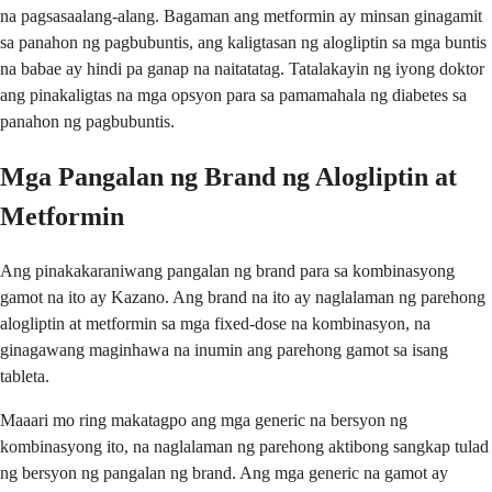
na pagsasaalang-alang. Bagaman ang metformin ay minsan ginagamit
sa panahon ng pagbubuntis, ang kaligtasan ng alogliptin sa mga buntis
na babae ay hindi pa ganap na naitatatag. Tatalakayin ng iyong doktor
ang pinakaligtas na mga opsyon para sa pamamahala ng diabetes sa
panahon ng pagbubuntis.
Mga Pangalan ng Brand ng Alogliptin at
Metformin
Ang pinakakaraniwang pangalan ng brand para sa kombinasyong
gamot na ito ay Kazano. Ang brand na ito ay naglalaman ng parehong
alogliptin at metformin sa mga fixed-dose na kombinasyon, na
ginagawang maginhawa na inumin ang parehong gamot sa isang
tableta.
Maaari mo ring makatagpo ang mga generic na bersyon ng
kombinasyong ito, na naglalaman ng parehong aktibong sangkap tulad
ng bersyon ng pangalan ng brand. Ang mga generic na gamot ay