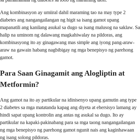
Ang kombinasyon ay umiiral dahil maraming tao na may type 2
diabetes ang nangangailangan ng higit sa isang gamot upang
mapanatili ang kanilang asukal sa dugo sa isang malusog na saklaw. Sa
halip na uminom ng dalawang magkahiwalay na pildoras, ang
kombinasyong ito ay ginagawang mas simple ang iyong pang-araw-
araw na gawain habang nagbibigay ng mga benepisyo ng parehong
gamot.
Para Saan Ginagamit ang Alogliptin at
Metformin?
Ang gamot na ito ay partikular na idinisenyo upang gamutin ang type
2 diabetes sa mga matatanda kapag ang diyeta at ehersisyo lamang ay
hindi sapat upang kontrolin ang antas ng asukal sa dugo. Ito ay
partikular na kapaki-pakinabang para sa mga taong nangangailangan
ng mga benepisyo ng parehong gamot ngunit nais ang kaginhawaan
ng isang solong pildoras.