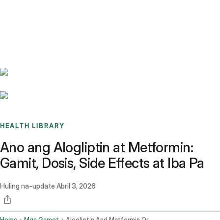
Benchmarks
Stories
FAQ
Sign up / Log in
HEALTH LIBRARY
Ano ang Alogliptin at Metformin:
Gamit, Dosis, Side Effects at Iba Pa
Huling na-update
Abril 3, 2026
Home
Mga Gamot
Alogliptin And Metformin Oral Route