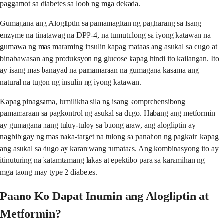
paggamot sa diabetes sa loob ng mga dekada.
Gumagana ang Alogliptin sa pamamagitan ng pagharang sa isang
enzyme na tinatawag na DPP-4, na tumutulong sa iyong katawan na
gumawa ng mas maraming insulin kapag mataas ang asukal sa dugo at
binabawasan ang produksyon ng glucose kapag hindi ito kailangan. Ito
ay isang mas banayad na pamamaraan na gumagana kasama ang
natural na tugon ng insulin ng iyong katawan.
Kapag pinagsama, lumilikha sila ng isang komprehensibong
pamamaraan sa pagkontrol ng asukal sa dugo. Habang ang metformin
ay gumagana nang tuluy-tuloy sa buong araw, ang alogliptin ay
nagbibigay ng mas naka-target na tulong sa panahon ng pagkain kapag
ang asukal sa dugo ay karaniwang tumataas. Ang kombinasyong ito ay
itinuturing na katamtamang lakas at epektibo para sa karamihan ng
mga taong may type 2 diabetes.
Paano Ko Dapat Inumin ang Alogliptin at
Metformin?