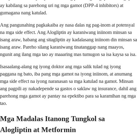
ay kabilang sa parehong uri ng mga gamot (DPP-4 inhibitors) at
gumagana nang katulad.
Ang pangunahing pagkakaiba ay nasa dalas ng pag-inom at potensyal
na mga side effect. Ang Alogliptin ay karaniwang iniinom minsan sa
isang araw, habang ang sitagliptin ay kadalasang iniinom din minsan sa
isang araw. Pareho silang karaniwang tinatanggap nang maayos,
ngunit ang ilang mga tao ay maaaring mas tumugon sa isa kaysa sa isa.
Isasaalang-alang ng iyong doktor ang mga salik tulad ng iyong
paggana ng bato, iba pang mga gamot na iyong iniinom, at anumang
mga side effect na iyong naranasan sa mga katulad na gamot. Minsan
ang pagpili ay nakadepende sa gastos o saklaw ng insurance, dahil ang
parehong mga gamot ay pantay na epektibo para sa karamihan ng mga
tao.
Mga Madalas Itanong Tungkol sa
Alogliptin at Metformin