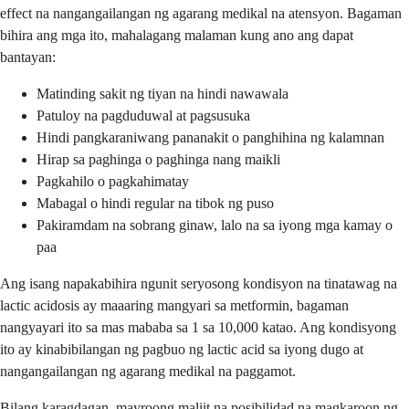
effect na nangangailangan ng agarang medikal na atensyon. Bagaman
bihira ang mga ito, mahalagang malaman kung ano ang dapat
bantayan:
Matinding sakit ng tiyan na hindi nawawala
Patuloy na pagduduwal at pagsusuka
Hindi pangkaraniwang pananakit o panghihina ng kalamnan
Hirap sa paghinga o paghinga nang maikli
Pagkahilo o pagkahimatay
Mabagal o hindi regular na tibok ng puso
Pakiramdam na sobrang ginaw, lalo na sa iyong mga kamay o
paa
Ang isang napakabihira ngunit seryosong kondisyon na tinatawag na
lactic acidosis ay maaaring mangyari sa metformin, bagaman
nangyayari ito sa mas mababa sa 1 sa 10,000 katao. Ang kondisyong
ito ay kinabibilangan ng pagbuo ng lactic acid sa iyong dugo at
nangangailangan ng agarang medikal na paggamot.
Bilang karagdagan, mayroong maliit na posibilidad na magkaroon ng