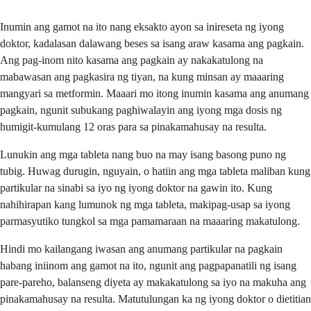
Inumin ang gamot na ito nang eksakto ayon sa inireseta ng iyong
doktor, kadalasan dalawang beses sa isang araw kasama ang pagkain.
Ang pag-inom nito kasama ang pagkain ay nakakatulong na
mabawasan ang pagkasira ng tiyan, na kung minsan ay maaaring
mangyari sa metformin. Maaari mo itong inumin kasama ang anumang
pagkain, ngunit subukang paghiwalayin ang iyong mga dosis ng
humigit-kumulang 12 oras para sa pinakamahusay na resulta.
Lunukin ang mga tableta nang buo na may isang basong puno ng
tubig. Huwag durugin, nguyain, o hatiin ang mga tableta maliban kung
partikular na sinabi sa iyo ng iyong doktor na gawin ito. Kung
nahihirapan kang lumunok ng mga tableta, makipag-usap sa iyong
parmasyutiko tungkol sa mga pamamaraan na maaaring makatulong.
Hindi mo kailangang iwasan ang anumang partikular na pagkain
habang iniinom ang gamot na ito, ngunit ang pagpapanatili ng isang
pare-pareho, balanseng diyeta ay makakatulong sa iyo na makuha ang
pinakamahusay na resulta. Matutulungan ka ng iyong doktor o dietitian