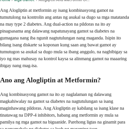
Ang Alogliptin at metformin ay isang kombinasyong gamot na
tumutulong na kontrolin ang antas ng asukal sa dugo sa mga matatanda
na may type 2 diabetes. Ang dual-action na pildoras na ito ay
pinagsasama ang dalawang napatunayang gamot sa diabetes na
gumagana nang iba ngunit nagtutulungan nang maganda. Isipin ito
bilang isang diskarte sa koponan kung saan ang bawat gamot ay
tumutugon sa asukal sa dugo mula sa ibang anggulo, na nagbibigay sa
iyo ng mas mahusay na kontrol kaysa sa alinmang gamot na maaaring
ibigay nang mag-isa.
Ano ang Alogliptin at Metformin?
Ang kombinasyong gamot na ito ay naglalaman ng dalawang
magkahiwalay na gamot sa diabetes na nagtutulungan sa isang
maginhawang pildoras. Ang Alogliptin ay kabilang sa isang klase na
tinatawag na DPP-4 inhibitors, habang ang metformin ay mula sa
pamilya ng mga gamot na biguanide. Parehong ligtas na ginamit para
sa pamamahala ng diabetes sa loob ng maraming taon.