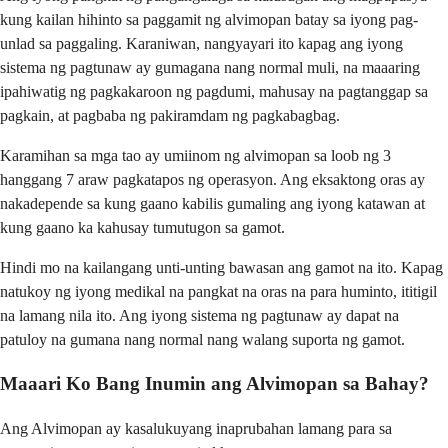
kung kailan hihinto sa paggamit ng alvimopan batay sa iyong pag-
unlad sa paggaling. Karaniwan, nangyayari ito kapag ang iyong
sistema ng pagtunaw ay gumagana nang normal muli, na maaaring
ipahiwatig ng pagkakaroon ng pagdumi, mahusay na pagtanggap sa
pagkain, at pagbaba ng pakiramdam ng pagkabagbag.
Karamihan sa mga tao ay umiinom ng alvimopan sa loob ng 3
hanggang 7 araw pagkatapos ng operasyon. Ang eksaktong oras ay
nakadepende sa kung gaano kabilis gumaling ang iyong katawan at
kung gaano ka kahusay tumutugon sa gamot.
Hindi mo na kailangang unti-unting bawasan ang gamot na ito. Kapag
natukoy ng iyong medikal na pangkat na oras na para huminto, ititigil
na lamang nila ito. Ang iyong sistema ng pagtunaw ay dapat na
patuloy na gumana nang normal nang walang suporta ng gamot.
Maaari Ko Bang Inumin ang Alvimopan sa Bahay?
Ang Alvimopan ay kasalukuyang inaprubahan lamang para sa