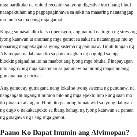
mga partikular na opioid receptor sa iyong digestive tract nang hindi
naaapektuhan ang pagpapaginhawa sa sakit na maaaring natatanggap
mo mula sa iba pang mga gamot.
Kapag sumasailalim ka sa operasyon, ang natural na tugon ng stress ng
iyong katawan at anumang mga gamot sa sakit na natatanggap mo ay
maaaring magpabagal sa iyong sistema ng panunaw. Tinutulungan ng
Alvimopan na labanan ito sa pamamagitan ng pagpigil sa mga
blocking signal na ito na maabot ang iyong mga bituka. Pinapayagan
nito ang iyong mga kalamnan sa panunaw na muling magsimulang
gumana nang normal.
Ang gamot ay gumagana nang lokal sa iyong sistema ng panunaw, na
nangangahulugang itinutuon nito ang mga epekto nito kung saan mo
ito pinaka-kailangan. Hindi ito gaanong tumatawid sa iyong daluyan
ng dugo o nakakaapekto sa ibang bahagi ng iyong katawan sa paraan
ng ginagawa ng ilang mga gamot.
Paano Ko Dapat Inumin ang Alvimopan?