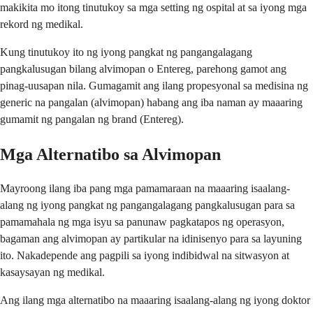
makikita mo itong tinutukoy sa mga setting ng ospital at sa iyong mga
rekord ng medikal.
Kung tinutukoy ito ng iyong pangkat ng pangangalagang
pangkalusugan bilang alvimopan o Entereg, parehong gamot ang
pinag-uusapan nila. Gumagamit ang ilang propesyonal sa medisina ng
generic na pangalan (alvimopan) habang ang iba naman ay maaaring
gumamit ng pangalan ng brand (Entereg).
Mga Alternatibo sa Alvimopan
Mayroong ilang iba pang mga pamamaraan na maaaring isaalang-
alang ng iyong pangkat ng pangangalagang pangkalusugan para sa
pamamahala ng mga isyu sa panunaw pagkatapos ng operasyon,
bagaman ang alvimopan ay partikular na idinisenyo para sa layuning
ito. Nakadepende ang pagpili sa iyong indibidwal na sitwasyon at
kasaysayan ng medikal.
Ang ilang mga alternatibo na maaaring isaalang-alang ng iyong doktor