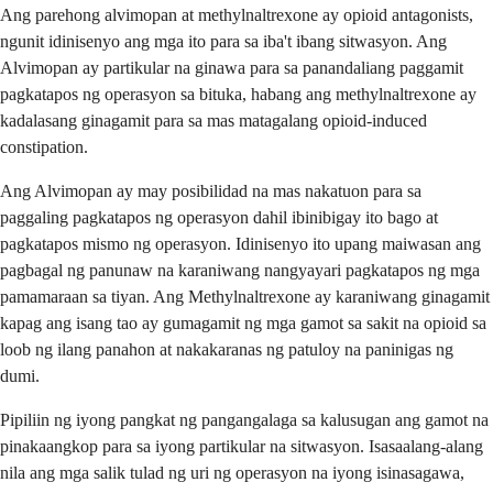
Ang parehong alvimopan at methylnaltrexone ay opioid antagonists,
ngunit idinisenyo ang mga ito para sa iba't ibang sitwasyon. Ang
Alvimopan ay partikular na ginawa para sa panandaliang paggamit
pagkatapos ng operasyon sa bituka, habang ang methylnaltrexone ay
kadalasang ginagamit para sa mas matagalang opioid-induced
constipation.
Ang Alvimopan ay may posibilidad na mas nakatuon para sa
paggaling pagkatapos ng operasyon dahil ibinibigay ito bago at
pagkatapos mismo ng operasyon. Idinisenyo ito upang maiwasan ang
pagbagal ng panunaw na karaniwang nangyayari pagkatapos ng mga
pamamaraan sa tiyan. Ang Methylnaltrexone ay karaniwang ginagamit
kapag ang isang tao ay gumagamit ng mga gamot sa sakit na opioid sa
loob ng ilang panahon at nakakaranas ng patuloy na paninigas ng
dumi.
Pipiliin ng iyong pangkat ng pangangalaga sa kalusugan ang gamot na
pinakaangkop para sa iyong partikular na sitwasyon. Isasaalang-alang
nila ang mga salik tulad ng uri ng operasyon na iyong isinasagawa,