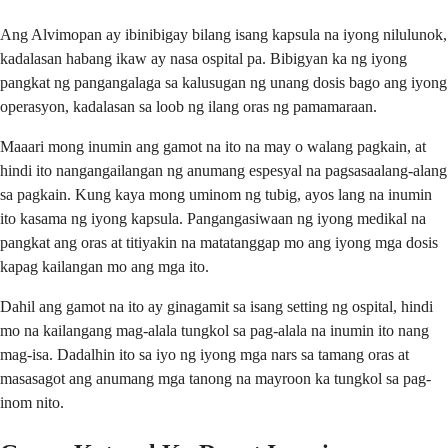
Ang Alvimopan ay ibinibigay bilang isang kapsula na iyong nilulunok,
kadalasan habang ikaw ay nasa ospital pa. Bibigyan ka ng iyong
pangkat ng pangangalaga sa kalusugan ng unang dosis bago ang iyong
operasyon, kadalasan sa loob ng ilang oras ng pamamaraan.
Maaari mong inumin ang gamot na ito na may o walang pagkain, at
hindi ito nangangailangan ng anumang espesyal na pagsasaalang-alang
sa pagkain. Kung kaya mong uminom ng tubig, ayos lang na inumin
ito kasama ng iyong kapsula. Pangangasiwaan ng iyong medikal na
pangkat ang oras at titiyakin na matatanggap mo ang iyong mga dosis
kapag kailangan mo ang mga ito.
Dahil ang gamot na ito ay ginagamit sa isang setting ng ospital, hindi
mo na kailangang mag-alala tungkol sa pag-alala na inumin ito nang
mag-isa. Dadalhin ito sa iyo ng iyong mga nars sa tamang oras at
masasagot ang anumang mga tanong na mayroon ka tungkol sa pag-
inom nito.