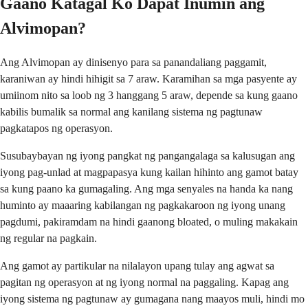
Gaano Katagal Ko Dapat Inumin ang
Alvimopan?
Ang Alvimopan ay dinisenyo para sa panandaliang paggamit,
karaniwan ay hindi hihigit sa 7 araw. Karamihan sa mga pasyente ay
umiinom nito sa loob ng 3 hanggang 5 araw, depende sa kung gaano
kabilis bumalik sa normal ang kanilang sistema ng pagtunaw
pagkatapos ng operasyon.
Susubaybayan ng iyong pangkat ng pangangalaga sa kalusugan ang
iyong pag-unlad at magpapasya kung kailan hihinto ang gamot batay
sa kung paano ka gumagaling. Ang mga senyales na handa ka nang
huminto ay maaaring kabilangan ng pagkakaroon ng iyong unang
pagdumi, pakiramdam na hindi gaanong bloated, o muling makakain
ng regular na pagkain.
Ang gamot ay partikular na nilalayon upang tulay ang agwat sa
pagitan ng operasyon at ng iyong normal na paggaling. Kapag ang
iyong sistema ng pagtunaw ay gumagana nang maayos muli, hindi mo