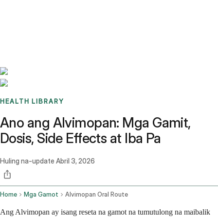
Benchmarks
Stories
FAQ
Sign up / Log in
HEALTH LIBRARY
Ano ang Alvimopan: Mga Gamit,
Dosis, Side Effects at Iba Pa
Huling na-update
Abril 3, 2026
Home
Mga Gamot
Alvimopan Oral Route
Ang Alvimopan ay isang reseta na gamot na tumutulong na maibalik