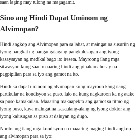
saan laging may tulong na magagamit.
Sino ang Hindi Dapat Uminom ng
Alvimopan?
Hindi angkop ang Alvimopan para sa lahat, at maingat na susuriin ng
iyong pangkat ng pangangalagang pangkalusugan ang iyong
kasaysayan ng medikal bago ito ireseta. Mayroong ilang mga
sitwasyon kung saan maaaring hindi ang pinakamahusay na
pagpipilian para sa iyo ang gamot na ito.
Hindi ka dapat uminom ng alvimopan kung mayroon kang ilang
partikular na kondisyon sa puso, lalo na kung nagkaroon ka ng atake
sa puso kamakailan. Maaaring makaapekto ang gamot sa ritmo ng
iyong puso, kaya maingat na isasaalang-alang ng iyong doktor ang
iyong kalusugan sa puso at daluyan ng dugo.
Narito ang ilang mga kondisyon na maaaring maging hindi angkop
ang alvimopan para sa iyo: