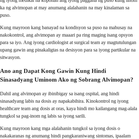
ng iyong medikal na koponan ang iyong paggana ng puso kung iinom
ka ng alvimopan at may anumang alalahanin na may kinalaman sa
puso.
Kung mayroon kang banayad na kondisyon sa puso na mahusay na
nakokontrol, ang alvimopan ay maaari pa ring maging isang opsyon
para sa iyo. Ang iyong cardiologist at surgical team ay magtutulungan
upang gawin ang pinakaligtas na desisyon para sa iyong partikular na
sitwasyon.
Ano ang Dapat Kong Gawin Kung Hindi
Sinasadyang Uminom Ako ng Sobrang Alvimopan?
Dahil ang alvimopan ay ibinibigay sa isang ospital, ang hindi
sinasadyang labis na dosis ay napakabihira. Kinokontrol ng iyong
healthcare team ang dosis at oras, kaya hindi mo kailangang mag-alala
tungkol sa pag-inom ng labis sa iyong sarili.
Kung mayroon kang mga alalahanin tungkol sa iyong dosis o
nakakaranas ng anumang hindi pangkaraniwang sintomas, ipaalam