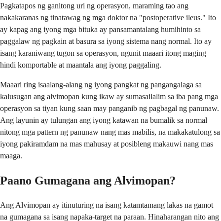
Pagkatapos ng ganitong uri ng operasyon, maraming tao ang
nakakaranas ng tinatawag ng mga doktor na "postoperative ileus." Ito
ay kapag ang iyong mga bituka ay pansamantalang humihinto sa
paggalaw ng pagkain at basura sa iyong sistema nang normal. Ito ay
isang karaniwang tugon sa operasyon, ngunit maaari itong maging
hindi komportable at maantala ang iyong paggaling.
Maaari ring isaalang-alang ng iyong pangkat ng pangangalaga sa
kalusugan ang alvimopan kung ikaw ay sumasailalim sa iba pang mga
operasyon sa tiyan kung saan may panganib ng pagbagal ng panunaw.
Ang layunin ay tulungan ang iyong katawan na bumalik sa normal
nitong mga pattern ng panunaw nang mas mabilis, na makakatulong sa
iyong pakiramdam na mas mahusay at posibleng makauwi nang mas
maaga.
Paano Gumagana ang Alvimopan?
Ang Alvimopan ay itinuturing na isang katamtamang lakas na gamot
na gumagana sa isang napaka-target na paraan. Hinaharangan nito ang