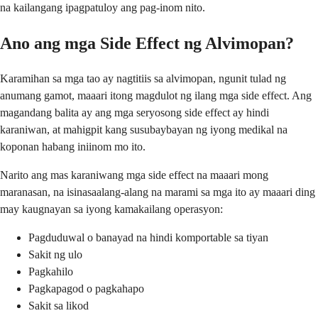
na kailangang ipagpatuloy ang pag-inom nito.
Ano ang mga Side Effect ng Alvimopan?
Karamihan sa mga tao ay nagtitiis sa alvimopan, ngunit tulad ng
anumang gamot, maaari itong magdulot ng ilang mga side effect. Ang
magandang balita ay ang mga seryosong side effect ay hindi
karaniwan, at mahigpit kang susubaybayan ng iyong medikal na
koponan habang iniinom mo ito.
Narito ang mas karaniwang mga side effect na maaari mong
maranasan, na isinasaalang-alang na marami sa mga ito ay maaari ding
may kaugnayan sa iyong kamakailang operasyon:
Pagduduwal o banayad na hindi komportable sa tiyan
Sakit ng ulo
Pagkahilo
Pagkapagod o pagkahapo
Sakit sa likod