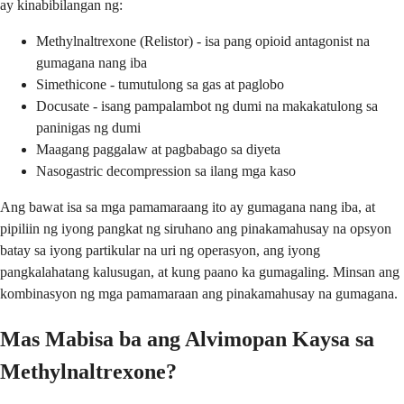
ay kinabibilangan ng:
Methylnaltrexone (Relistor) - isa pang opioid antagonist na
gumagana nang iba
Simethicone - tumutulong sa gas at paglobo
Docusate - isang pampalambot ng dumi na makakatulong sa
paninigas ng dumi
Maagang paggalaw at pagbabago sa diyeta
Nasogastric decompression sa ilang mga kaso
Ang bawat isa sa mga pamamaraang ito ay gumagana nang iba, at
pipiliin ng iyong pangkat ng siruhano ang pinakamahusay na opsyon
batay sa iyong partikular na uri ng operasyon, ang iyong
pangkalahatang kalusugan, at kung paano ka gumagaling. Minsan ang
kombinasyon ng mga pamamaraan ang pinakamahusay na gumagana.
Mas Mabisa ba ang Alvimopan Kaysa sa
Methylnaltrexone?