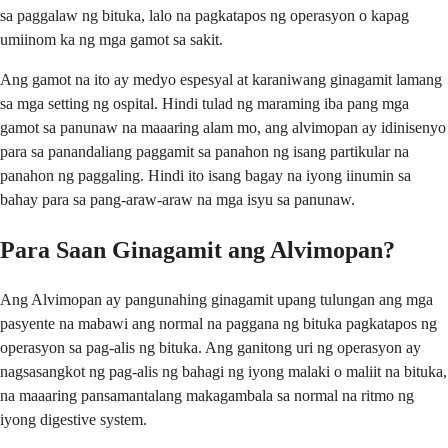
sa paggalaw ng bituka, lalo na pagkatapos ng operasyon o kapag
umiinom ka ng mga gamot sa sakit.
Ang gamot na ito ay medyo espesyal at karaniwang ginagamit lamang
sa mga setting ng ospital. Hindi tulad ng maraming iba pang mga
gamot sa panunaw na maaaring alam mo, ang alvimopan ay idinisenyo
para sa panandaliang paggamit sa panahon ng isang partikular na
panahon ng paggaling. Hindi ito isang bagay na iyong iinumin sa
bahay para sa pang-araw-araw na mga isyu sa panunaw.
Para Saan Ginagamit ang Alvimopan?
Ang Alvimopan ay pangunahing ginagamit upang tulungan ang mga
pasyente na mabawi ang normal na paggana ng bituka pagkatapos ng
operasyon sa pag-alis ng bituka. Ang ganitong uri ng operasyon ay
nagsasangkot ng pag-alis ng bahagi ng iyong malaki o maliit na bituka,
na maaaring pansamantalang makagambala sa normal na ritmo ng
iyong digestive system.