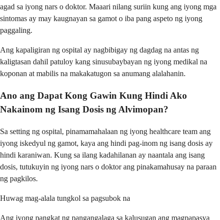
agad sa iyong nars o doktor. Maaari nilang suriin kung ang iyong mga
sintomas ay may kaugnayan sa gamot o iba pang aspeto ng iyong
paggaling.
Ang kapaligiran ng ospital ay nagbibigay ng dagdag na antas ng
kaligtasan dahil patuloy kang sinusubaybayan ng iyong medikal na
koponan at mabilis na makakatugon sa anumang alalahanin.
Ano ang Dapat Kong Gawin Kung Hindi Ako
Nakainom ng Isang Dosis ng Alvimopan?
Sa setting ng ospital, pinamamahalaan ng iyong healthcare team ang
iyong iskedyul ng gamot, kaya ang hindi pag-inom ng isang dosis ay
hindi karaniwan. Kung sa ilang kadahilanan ay naantala ang isang
dosis, tutukuyin ng iyong nars o doktor ang pinakamahusay na paraan
ng pagkilos.
Huwag mag-alala tungkol sa pagsubok na
Ang iyong pangkat ng pangangalaga sa kalusugan ang magpapasya