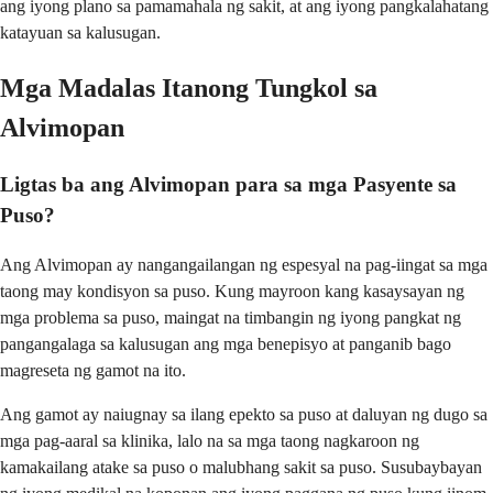
ang iyong plano sa pamamahala ng sakit, at ang iyong pangkalahatang
katayuan sa kalusugan.
Mga Madalas Itanong Tungkol sa
Alvimopan
Ligtas ba ang Alvimopan para sa mga Pasyente sa
Puso?
Ang Alvimopan ay nangangailangan ng espesyal na pag-iingat sa mga
taong may kondisyon sa puso. Kung mayroon kang kasaysayan ng
mga problema sa puso, maingat na timbangin ng iyong pangkat ng
pangangalaga sa kalusugan ang mga benepisyo at panganib bago
magreseta ng gamot na ito.
Ang gamot ay naiugnay sa ilang epekto sa puso at daluyan ng dugo sa
mga pag-aaral sa klinika, lalo na sa mga taong nagkaroon ng
kamakailang atake sa puso o malubhang sakit sa puso. Susubaybayan