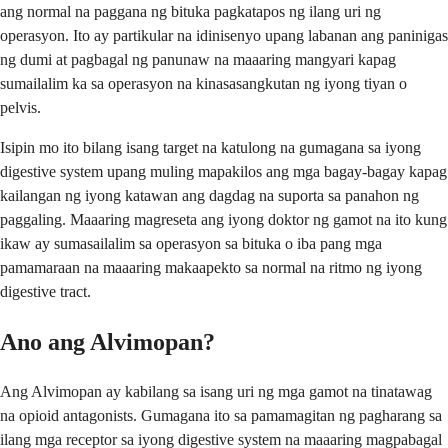
ang normal na paggana ng bituka pagkatapos ng ilang uri ng
operasyon. Ito ay partikular na idinisenyo upang labanan ang paninigas
ng dumi at pagbagal ng panunaw na maaaring mangyari kapag
sumailalim ka sa operasyon na kinasasangkutan ng iyong tiyan o
pelvis.
Isipin mo ito bilang isang target na katulong na gumagana sa iyong
digestive system upang muling mapakilos ang mga bagay-bagay kapag
kailangan ng iyong katawan ang dagdag na suporta sa panahon ng
paggaling. Maaaring magreseta ang iyong doktor ng gamot na ito kung
ikaw ay sumasailalim sa operasyon sa bituka o iba pang mga
pamamaraan na maaaring makaapekto sa normal na ritmo ng iyong
digestive tract.
Ano ang Alvimopan?
Ang Alvimopan ay kabilang sa isang uri ng mga gamot na tinatawag
na opioid antagonists. Gumagana ito sa pamamagitan ng pagharang sa
ilang mga receptor sa iyong digestive system na maaaring magpabagal