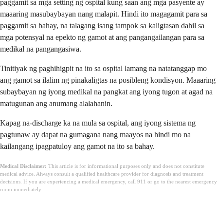
paggamit sa mga setting ng ospital kung saan ang mga pasyente ay
maaaring masubaybayan nang malapit. Hindi ito magagamit para sa
paggamit sa bahay, na talagang isang tampok sa kaligtasan dahil sa
mga potensyal na epekto ng gamot at ang pangangailangan para sa
medikal na pangangasiwa.
Tinitiyak ng paghihigpit na ito sa ospital lamang na natatanggap mo
ang gamot sa ilalim ng pinakaligtas na posibleng kondisyon. Maaaring
subaybayan ng iyong medikal na pangkat ang iyong tugon at agad na
matugunan ang anumang alalahanin.
Kapag na-discharge ka na mula sa ospital, ang iyong sistema ng
pagtunaw ay dapat na gumagana nang maayos na hindi mo na
kailangang ipagpatuloy ang gamot na ito sa bahay.
Medical Disclaimer:
This article is for informational purposes only and does not constitute
medical advice. Always consult a qualified healthcare provider for diagnosis and treatment
decisions. If you are experiencing a medical emergency, call 911 or go to the nearest emergency
room immediately.