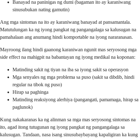
Banayad na paninigas ng dumi (bagaman ito ay karaniwang
sinusubukan nating gamutin)
Ang mga sintomas na ito ay karaniwang banayad at pansamantala.
Matutulungan ka ng iyong pangkat ng pangangalaga sa kalusugan na
pamahalaan ang anumang hindi komportable na iyong nararanasan.
Mayroong ilang hindi gaanong karaniwan ngunit mas seryosong mga
side effect na mahigpit na babantayan ng iyong medikal na koponan:
Matinding sakit ng tiyan na iba sa iyong sakit sa operasyon
Mga senyales ng mga problema sa puso (sakit sa dibdib, hindi
regular na tibok ng puso)
Hirap sa paghinga
Matinding reaksiyong alerhiya (pangangati, pamamaga, hirap sa
paglunok)
Kung nakakaranas ka ng alinman sa mga mas seryosong sintomas na
ito, agad itong tutugunan ng iyong pangkat ng pangangalaga sa
kalusugan. Tandaan, nasa isang sinusubaybayang kapaligiran ka kung