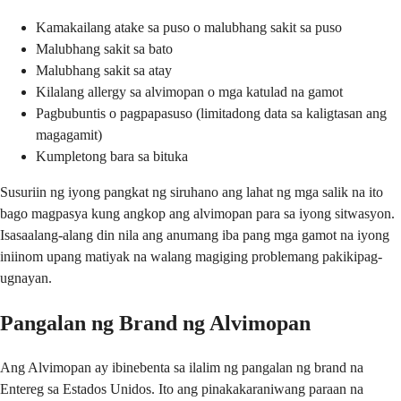
Kamakailang atake sa puso o malubhang sakit sa puso
Malubhang sakit sa bato
Malubhang sakit sa atay
Kilalang allergy sa alvimopan o mga katulad na gamot
Pagbubuntis o pagpapasuso (limitadong data sa kaligtasan ang
magagamit)
Kumpletong bara sa bituka
Susuriin ng iyong pangkat ng siruhano ang lahat ng mga salik na ito
bago magpasya kung angkop ang alvimopan para sa iyong sitwasyon.
Isasaalang-alang din nila ang anumang iba pang mga gamot na iyong
iniinom upang matiyak na walang magiging problemang pakikipag-
ugnayan.
Pangalan ng Brand ng Alvimopan
Ang Alvimopan ay ibinebenta sa ilalim ng pangalan ng brand na
Entereg sa Estados Unidos. Ito ang pinakakaraniwang paraan na