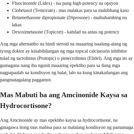
Fluocinonide (Lidex) - isa pang high-potency na opsyon
Clobetasol (Temovate) - mas malakas para sa malubhang kaso
Betamethasone dipropionate (Diprosone) - maihahambing na
lakas
Desoximetasone (Topicort) - katulad na antas ng potency
Ang mga alternatibo na hindi steroid na maaaring isaalang-alang ng
iyong doktor ay kinabibilangan ng mga topical calcineurin inhibitor
tulad ng tacrolimus (Protopic) o pimecrolimus (Elidel). Ang mga ito ay
gumagana nang iba ngunit maaaring epektibo para sa ilang mga
nagpapaalab na kondisyon ng balat, lalo na kung kinakailangan ang
pangmatagalang paggamot.
Mas Mabuti ba ang Amcinonide Kaysa sa
Hydrocortisone?
Ang Amcinonide ay mas epektibo kaysa sa hydrocortisone, na
ginagawa itong mas mabisa para sa malalang kondisyon ng pamamaga