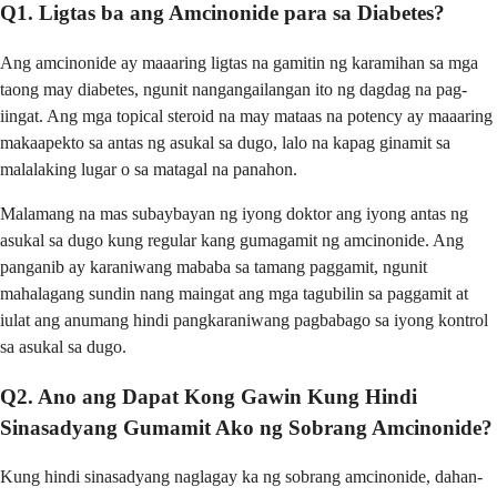
Q1. Ligtas ba ang Amcinonide para sa Diabetes?
Ang amcinonide ay maaaring ligtas na gamitin ng karamihan sa mga
taong may diabetes, ngunit nangangailangan ito ng dagdag na pag-
iingat. Ang mga topical steroid na may mataas na potency ay maaaring
makaapekto sa antas ng asukal sa dugo, lalo na kapag ginamit sa
malalaking lugar o sa matagal na panahon.
Malamang na mas subaybayan ng iyong doktor ang iyong antas ng
asukal sa dugo kung regular kang gumagamit ng amcinonide. Ang
panganib ay karaniwang mababa sa tamang paggamit, ngunit
mahalagang sundin nang maingat ang mga tagubilin sa paggamit at
iulat ang anumang hindi pangkaraniwang pagbabago sa iyong kontrol
sa asukal sa dugo.
Q2. Ano ang Dapat Kong Gawin Kung Hindi
Sinasadyang Gumamit Ako ng Sobrang Amcinonide?
Kung hindi sinasadyang naglagay ka ng sobrang amcinonide, dahan-