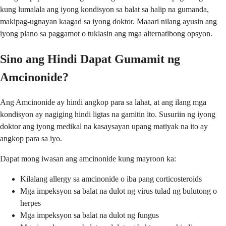
kung lumalala ang iyong kondisyon sa balat sa halip na gumanda,
makipag-ugnayan kaagad sa iyong doktor. Maaari nilang ayusin ang
iyong plano sa paggamot o tuklasin ang mga alternatibong opsyon.
Sino ang Hindi Dapat Gumamit ng
Amcinonide?
Ang Amcinonide ay hindi angkop para sa lahat, at ang ilang mga
kondisyon ay nagiging hindi ligtas na gamitin ito. Susuriin ng iyong
doktor ang iyong medikal na kasaysayan upang matiyak na ito ay
angkop para sa iyo.
Dapat mong iwasan ang amcinonide kung mayroon ka:
Kilalang allergy sa amcinonide o iba pang corticosteroids
Mga impeksyon sa balat na dulot ng virus tulad ng bulutong o
herpes
Mga impeksyon sa balat na dulot ng fungus