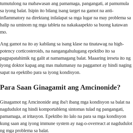
tumutulong na mabawasan ang pamamaga, pangangati, at pamumula
sa iyong balat. Isipin ito bilang isang target na gamot na anti-
inflammatory na direktang inilalapat sa mga lugar na may problema sa
halip na uminom ng mga tableta na nakakaapekto sa buong katawan
mo.
Ang gamot na ito ay kabilang sa isang klase na tinatawag na high-
potency corticosteroids, na nangangahulugang epektibo ito sa
pagpapatahimik ng galit at namamagang balat. Maaaring ireseta ito ng
iyong doktor kapag ang mas malumanay na paggamot ay hindi naging
sapat na epektibo para sa iyong kondisyon.
Para Saan Ginagamit ang Amcinonide?
Ginagamot ng Amcinonide ang iba't ibang mga kondisyon sa balat na
nagdudulot ng hindi komportableng sintomas tulad ng pangangati,
pamamaga, at iritasyon. Epektibo ito lalo na para sa mga kondisyon
kung saan ang iyong immune system ay nag-o-overreact at nagdudulot
ng mga problema sa balat.