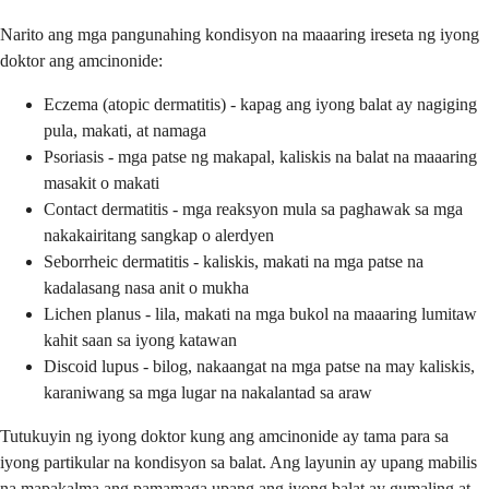
Narito ang mga pangunahing kondisyon na maaaring ireseta ng iyong
doktor ang amcinonide:
Eczema (atopic dermatitis) - kapag ang iyong balat ay nagiging
pula, makati, at namaga
Psoriasis - mga patse ng makapal, kaliskis na balat na maaaring
masakit o makati
Contact dermatitis - mga reaksyon mula sa paghawak sa mga
nakakairitang sangkap o alerdyen
Seborrheic dermatitis - kaliskis, makati na mga patse na
kadalasang nasa anit o mukha
Lichen planus - lila, makati na mga bukol na maaaring lumitaw
kahit saan sa iyong katawan
Discoid lupus - bilog, nakaangat na mga patse na may kaliskis,
karaniwang sa mga lugar na nakalantad sa araw
Tutukuyin ng iyong doktor kung ang amcinonide ay tama para sa
iyong partikular na kondisyon sa balat. Ang layunin ay upang mabilis
na mapakalma ang pamamaga upang ang iyong balat ay gumaling at