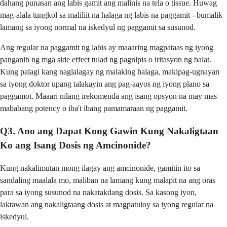
dahang punasan ang labis gamit ang malinis na tela o tissue. Huwag
mag-alala tungkol sa maliliit na halaga ng labis na paggamit - bumalik
lamang sa iyong normal na iskedyul ng paggamit sa susunod.
Ang regular na paggamit ng labis ay maaaring magpataas ng iyong
panganib ng mga side effect tulad ng pagnipis o iritasyon ng balat.
Kung palagi kang naglalagay ng malaking halaga, makipag-ugnayan
sa iyong doktor upang talakayin ang pag-aayos ng iyong plano sa
paggamot. Maaari nilang irekomenda ang isang opsyon na may mas
mababang potency o iba't ibang pamamaraan ng paggamit.
Q3. Ano ang Dapat Kong Gawin Kung Nakaligtaan
Ko ang Isang Dosis ng Amcinonide?
Kung nakalimutan mong ilagay ang amcinonide, gamitin ito sa
sandaling maalala mo, maliban na lamang kung malapit na ang oras
para sa iyong susunod na nakatakdang dosis. Sa kasong iyon,
laktawan ang nakaligtaang dosis at magpatuloy sa iyong regular na
iskedyul.