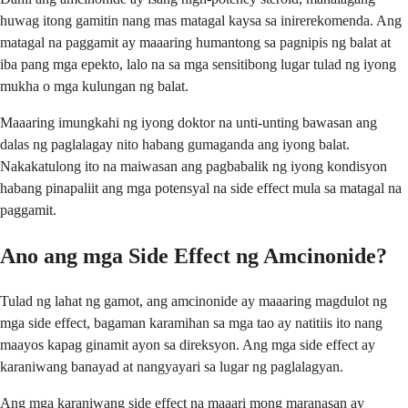
huwag itong gamitin nang mas matagal kaysa sa inirerekomenda. Ang
matagal na paggamit ay maaaring humantong sa pagnipis ng balat at
iba pang mga epekto, lalo na sa mga sensitibong lugar tulad ng iyong
mukha o mga kulungan ng balat.
Maaaring imungkahi ng iyong doktor na unti-unting bawasan ang
dalas ng paglalagay nito habang gumaganda ang iyong balat.
Nakakatulong ito na maiwasan ang pagbabalik ng iyong kondisyon
habang pinapaliit ang mga potensyal na side effect mula sa matagal na
paggamit.
Ano ang mga Side Effect ng Amcinonide?
Tulad ng lahat ng gamot, ang amcinonide ay maaaring magdulot ng
mga side effect, bagaman karamihan sa mga tao ay natitiis ito nang
maayos kapag ginamit ayon sa direksyon. Ang mga side effect ay
karaniwang banayad at nangyayari sa lugar ng paglalagyan.
Ang mga karaniwang side effect na maaari mong maranasan ay