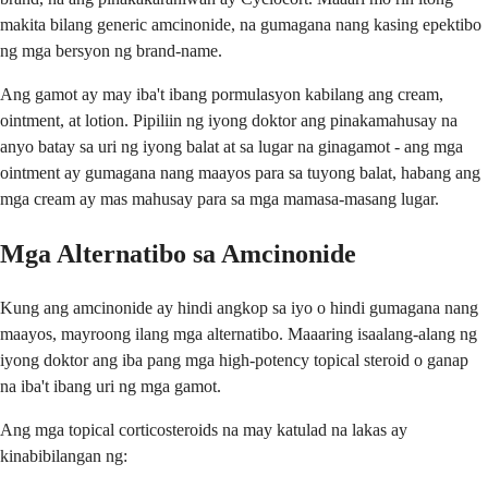
makita bilang generic amcinonide, na gumagana nang kasing epektibo
ng mga bersyon ng brand-name.
Ang gamot ay may iba't ibang pormulasyon kabilang ang cream,
ointment, at lotion. Pipiliin ng iyong doktor ang pinakamahusay na
anyo batay sa uri ng iyong balat at sa lugar na ginagamot - ang mga
ointment ay gumagana nang maayos para sa tuyong balat, habang ang
mga cream ay mas mahusay para sa mga mamasa-masang lugar.
Mga Alternatibo sa Amcinonide
Kung ang amcinonide ay hindi angkop sa iyo o hindi gumagana nang
maayos, mayroong ilang mga alternatibo. Maaaring isaalang-alang ng
iyong doktor ang iba pang mga high-potency topical steroid o ganap
na iba't ibang uri ng mga gamot.
Ang mga topical corticosteroids na may katulad na lakas ay
kinabibilangan ng: