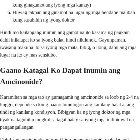
kung ginagamot ang iyong mga kamay)
Huwag takpan ang ginamot na lugar ng mga bendahe maliban
kung sasabihin ng iyong doktor
Hindi mo kailangang inumin ang gamot na ito kasama ng pagkain
dahil inilalapat ito sa iyong balat, hindi nilulunok. Gayunpaman,
iwasang makuha ito sa iyong mga mata, bibig, o ilong, dahil ang mga
lugar na ito ay mas sensitibo.
Gaano Katagal Ko Dapat Inumin ang
Amcinonide?
Karamihan sa mga tao ay gumagamit ng amcinonide sa loob ng 2-4 na
linggo, depende sa kung paano tumutugon ang kanilang balat at ang
tindi ng kanilang kondisyon. Bibigyan ka ng iyong doktor ng mga
tiyak na tagubilin tungkol sa tagal batay sa iyong mga indibidwal na
pangangailangan.
Dahil ang amcinonide ay isang high-potency steroid, mahalagang