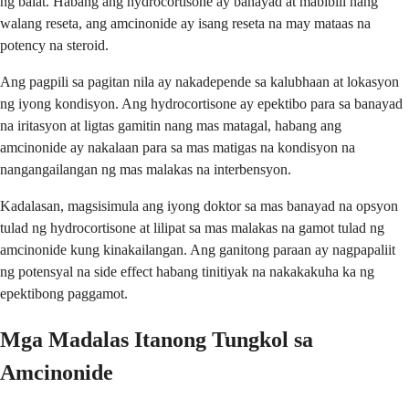
ng balat. Habang ang hydrocortisone ay banayad at mabibili nang
walang reseta, ang amcinonide ay isang reseta na may mataas na
potency na steroid.
Ang pagpili sa pagitan nila ay nakadepende sa kalubhaan at lokasyon
ng iyong kondisyon. Ang hydrocortisone ay epektibo para sa banayad
na iritasyon at ligtas gamitin nang mas matagal, habang ang
amcinonide ay nakalaan para sa mas matigas na kondisyon na
nangangailangan ng mas malakas na interbensyon.
Kadalasan, magsisimula ang iyong doktor sa mas banayad na opsyon
tulad ng hydrocortisone at lilipat sa mas malakas na gamot tulad ng
amcinonide kung kinakailangan. Ang ganitong paraan ay nagpapaliit
ng potensyal na side effect habang tinitiyak na nakakakuha ka ng
epektibong paggamot.
Mga Madalas Itanong Tungkol sa
Amcinonide