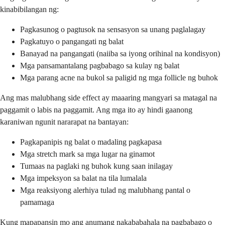
kinabibilangan ng:
Pagkasunog o pagtusok na sensasyon sa unang paglalagay
Pagkatuyo o pangangati ng balat
Banayad na pangangati (naiiba sa iyong orihinal na kondisyon)
Mga pansamantalang pagbabago sa kulay ng balat
Mga parang acne na bukol sa paligid ng mga follicle ng buhok
Ang mas malubhang side effect ay maaaring mangyari sa matagal na
paggamit o labis na paggamit. Ang mga ito ay hindi gaanong
karaniwan ngunit nararapat na bantayan:
Pagkapanipis ng balat o madaling pagkapasa
Mga stretch mark sa mga lugar na ginamot
Tumaas na paglaki ng buhok kung saan inilagay
Mga impeksyon sa balat na tila lumalala
Mga reaksiyong alerhiya tulad ng malubhang pantal o
pamamaga
Kung mapapansin mo ang anumang nakababahala na pagbabago o