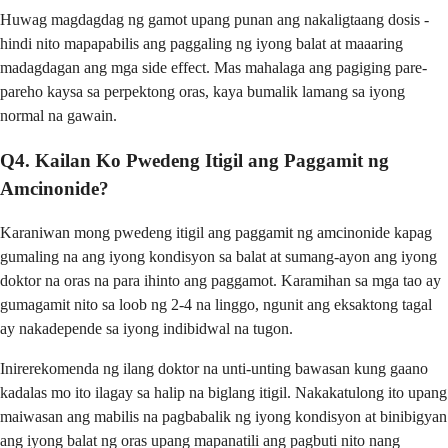
Huwag magdagdag ng gamot upang punan ang nakaligtaang dosis -
hindi nito mapapabilis ang paggaling ng iyong balat at maaaring
madagdagan ang mga side effect. Mas mahalaga ang pagiging pare-
pareho kaysa sa perpektong oras, kaya bumalik lamang sa iyong
normal na gawain.
Q4. Kailan Ko Pwedeng Itigil ang Paggamit ng
Amcinonide?
Karaniwan mong pwedeng itigil ang paggamit ng amcinonide kapag
gumaling na ang iyong kondisyon sa balat at sumang-ayon ang iyong
doktor na oras na para ihinto ang paggamot. Karamihan sa mga tao ay
gumagamit nito sa loob ng 2-4 na linggo, ngunit ang eksaktong tagal
ay nakadepende sa iyong indibidwal na tugon.
Inirerekomenda ng ilang doktor na unti-unting bawasan kung gaano
kadalas mo ito ilagay sa halip na biglang itigil. Nakakatulong ito upang
maiwasan ang mabilis na pagbabalik ng iyong kondisyon at binibigyan
ang iyong balat ng oras upang mapanatili ang pagbuti nito nang