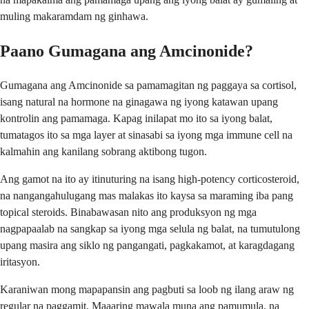
muling makaramdam ng ginhawa.
Paano Gumagana ang Amcinonide?
Gumagana ang Amcinonide sa pamamagitan ng paggaya sa cortisol,
isang natural na hormone na ginagawa ng iyong katawan upang
kontrolin ang pamamaga. Kapag inilapat mo ito sa iyong balat,
tumatagos ito sa mga layer at sinasabi sa iyong mga immune cell na
kalmahin ang kanilang sobrang aktibong tugon.
Ang gamot na ito ay itinuturing na isang high-potency corticosteroid,
na nangangahulugang mas malakas ito kaysa sa maraming iba pang
topical steroids. Binabawasan nito ang produksyon ng mga
nagpapaalab na sangkap sa iyong mga selula ng balat, na tumutulong
upang masira ang siklo ng pangangati, pagkakamot, at karagdagang
iritasyon.
Karaniwan mong mapapansin ang pagbuti sa loob ng ilang araw ng
regular na paggamit. Maaaring mawala muna ang pamumula, na