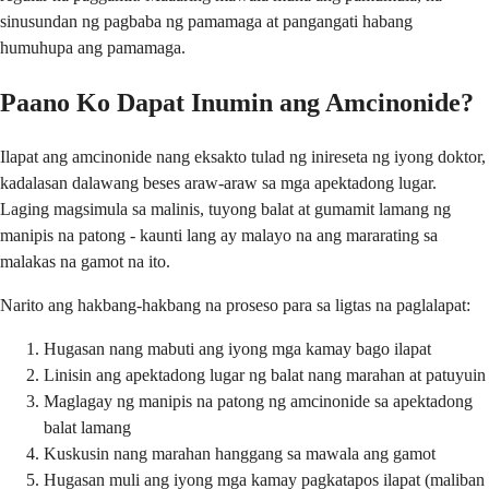
sinusundan ng pagbaba ng pamamaga at pangangati habang
humuhupa ang pamamaga.
Paano Ko Dapat Inumin ang Amcinonide?
Ilapat ang amcinonide nang eksakto tulad ng inireseta ng iyong doktor,
kadalasan dalawang beses araw-araw sa mga apektadong lugar.
Laging magsimula sa malinis, tuyong balat at gumamit lamang ng
manipis na patong - kaunti lang ay malayo na ang mararating sa
malakas na gamot na ito.
Narito ang hakbang-hakbang na proseso para sa ligtas na paglalapat:
Hugasan nang mabuti ang iyong mga kamay bago ilapat
Linisin ang apektadong lugar ng balat nang marahan at patuyuin
Maglagay ng manipis na patong ng amcinonide sa apektadong
balat lamang
Kuskusin nang marahan hanggang sa mawala ang gamot
Hugasan muli ang iyong mga kamay pagkatapos ilapat (maliban