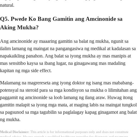
natural.
Q5. Pwede Ko Bang Gamitin ang Amcinonide sa
Aking Mukha?
Ang amcinonide ay maaaring gamitin sa balat ng mukha, ngunit sa
ilalim lamang ng maingat na pangangasiwa ng medikal at kadalasan sa
napakaikling panahon. Ang balat sa iyong mukha ay mas manipis at
mas sensitibo kaysa sa ibang lugar, na ginagawang mas madaling
kapitan ng mga side effect.
Malamang na magrereseta ang iyong doktor ng isang mas mababang-
potensyal na steroid para sa mga kondisyon sa mukha o lilimitahan ang
paggamit ng amcinonide sa loob lamang ng ilang araw. Huwag itong
gamitin malapit sa iyong mga mata, at maging labis na maingat tungkol
sa pagsunod sa mga tagubilin sa paglalagay kapag ginagamot ang balat
ng mukha.
Medical Disclaimer:
This article is for informational purposes only and does not constitute
medical advice. Always consult a qualified healthcare provider for diagnosis and treatment