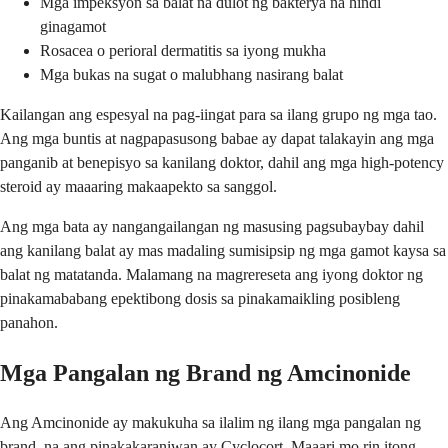
Mga impeksyon sa balat na dulot ng bakterya na hindi
ginagamot
Rosacea o perioral dermatitis sa iyong mukha
Mga bukas na sugat o malubhang nasirang balat
Kailangan ang espesyal na pag-iingat para sa ilang grupo ng mga tao.
Ang mga buntis at nagpapasusong babae ay dapat talakayin ang mga
panganib at benepisyo sa kanilang doktor, dahil ang mga high-potency
steroid ay maaaring makaapekto sa sanggol.
Ang mga bata ay nangangailangan ng masusing pagsubaybay dahil
ang kanilang balat ay mas madaling sumisipsip ng mga gamot kaysa sa
balat ng matatanda. Malamang na magrereseta ang iyong doktor ng
pinakamababang epektibong dosis sa pinakamaikling posibleng
panahon.
Mga Pangalan ng Brand ng Amcinonide
Ang Amcinonide ay makukuha sa ilalim ng ilang mga pangalan ng
brand, na ang pinakakaraniwan ay Cyclocort. Maaari mo rin itong