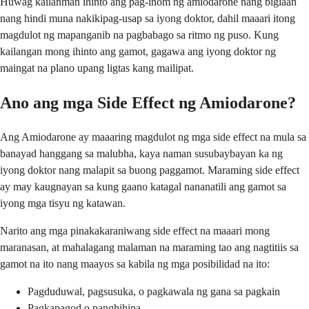
Huwag kailanman ihinto ang pag-inom ng amiodarone nang biglaan
nang hindi muna nakikipag-usap sa iyong doktor, dahil maaari itong
magdulot ng mapanganib na pagbabago sa ritmo ng puso. Kung
kailangan mong ihinto ang gamot, gagawa ang iyong doktor ng
maingat na plano upang ligtas kang mailipat.
Ano ang mga Side Effect ng Amiodarone?
Ang Amiodarone ay maaaring magdulot ng mga side effect na mula sa
banayad hanggang sa malubha, kaya naman susubaybayan ka ng
iyong doktor nang malapit sa buong paggamot. Maraming side effect
ay may kaugnayan sa kung gaano katagal nananatili ang gamot sa
iyong mga tisyu ng katawan.
Narito ang mga pinakakaraniwang side effect na maaari mong
maranasan, at mahalagang malaman na maraming tao ang nagtitiis sa
gamot na ito nang maayos sa kabila ng mga posibilidad na ito:
Pagduduwal, pagsusuka, o pagkawala ng gana sa pagkain
Pagkapagod o panghihina