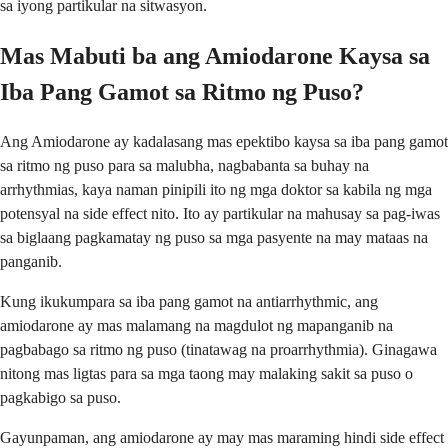
sa iyong partikular na sitwasyon.
Mas Mabuti ba ang Amiodarone Kaysa sa
Iba Pang Gamot sa Ritmo ng Puso?
Ang Amiodarone ay kadalasang mas epektibo kaysa sa iba pang gamot
sa ritmo ng puso para sa malubha, nagbabanta sa buhay na
arrhythmias, kaya naman pinipili ito ng mga doktor sa kabila ng mga
potensyal na side effect nito. Ito ay partikular na mahusay sa pag-iwas
sa biglaang pagkamatay ng puso sa mga pasyente na may mataas na
panganib.
Kung ikukumpara sa iba pang gamot na antiarrhythmic, ang
amiodarone ay mas malamang na magdulot ng mapanganib na
pagbabago sa ritmo ng puso (tinatawag na proarrhythmia). Ginagawa
nitong mas ligtas para sa mga taong may malaking sakit sa puso o
pagkabigo sa puso.
Gayunpaman, ang amiodarone ay may mas maraming hindi side effect