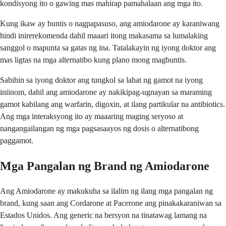
kondisyong ito o gawing mas mahirap pamahalaan ang mga ito.
Kung ikaw ay buntis o nagpapasuso, ang amiodarone ay karaniwang
hindi inirerekomenda dahil maaari itong makasama sa lumalaking
sanggol o mapunta sa gatas ng ina. Tatalakayin ng iyong doktor ang
mas ligtas na mga alternatibo kung plano mong magbuntis.
Sabihin sa iyong doktor ang tungkol sa lahat ng gamot na iyong
iniinom, dahil ang amiodarone ay nakikipag-ugnayan sa maraming
gamot kabilang ang warfarin, digoxin, at ilang partikular na antibiotics.
Ang mga interaksyong ito ay maaaring maging seryoso at
nangangailangan ng mga pagsasaayos ng dosis o alternatibong
paggamot.
Mga Pangalan ng Brand ng Amiodarone
Ang Amiodarone ay makukuha sa ilalim ng ilang mga pangalan ng
brand, kung saan ang Cordarone at Pacerone ang pinakakaraniwan sa
Estados Unidos. Ang generic na bersyon na tinatawag lamang na