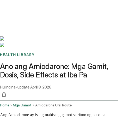
Benchmarks
Stories
FAQ
Sign up / Log in
HEALTH LIBRARY
Ano ang Amiodarone: Mga Gamit,
Dosis, Side Effects at Iba Pa
Huling na-update
Abril 3, 2026
Home
Mga Gamot
Amiodarone Oral Route
Ang Amiodarone ay isang mabisang gamot sa ritmo ng puso na