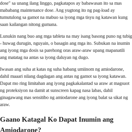
dose" sa unang ilang linggo, pagkatapos ay babawasan ito sa mas
mababang maintenance dose. Ang yugtong ito ng pag-load ay
tumutulong sa gamot na mabuo sa iyong mga tisyu ng katawan kung
saan kailangan nitong gumana.
Lunukin nang buo ang mga tableta na may isang basong puno ng tubig
- huwag durugin, nguyain, o basagin ang mga ito. Subukan na inumin
ang iyong mga dosis sa parehong oras araw-araw upang mapanatili
ang matatag na antas sa iyong daluyan ng dugo.
Iwasan ang suha at katas ng suha habang umiinom ng amiodarone,
dahil maaari nilang dagdagan ang antas ng gamot sa iyong katawan.
Dapat mo ring limitahan ang iyong pagkakalantad sa araw at magsuot
ng proteksiyon na damit at sunscreen kapag nasa labas, dahil
ginagawang mas sensitibo ng amiodarone ang iyong balat sa sikat ng
araw.
Gaano Katagal Ko Dapat Inumin ang
Amiodarone?