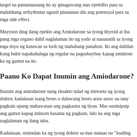
target na pamamaraang ito ay ginagawang mas epektibo para sa
malubhang arrhythmias ngunit pinatataas din ang potensyal para sa
mga side effect.
Mayroon ding ilang epekto ang Amiodarone sa iyong thyroid at iba
pang mga organo dahil naglalaman ito ng yodo at nananatili sa iyong
mga tisyu ng katawan sa loob ng mahabang panahon. Ito ang dahilan
kung bakit napakahalaga ng regular na pagsubaybay kapag umiinom
ka ng gamot na ito.
Paano Ko Dapat Inumin ang Amiodarone?
Inumin ang amiodarone nang eksakto tulad ng inireseta ng iyong
doktor, kadalasan isang beses o dalawang beses araw-araw na may
pagkain upang mabawasan ang pagkasira ng tiyan. Mas sumisipsip
ang gamot kapag iniinom kasama ng pagkain, lalo na ang mga
naglalaman ng ilang taba.
Kadalasan, sisimulan ka ng iyong doktor sa mas mataas na "loading