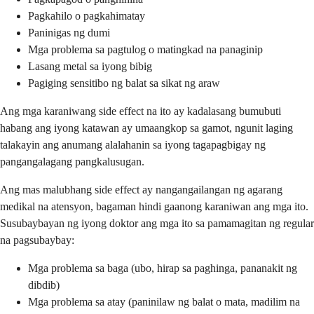
Pagkahilo o pagkahimatay
Paninigas ng dumi
Mga problema sa pagtulog o matingkad na panaginip
Lasang metal sa iyong bibig
Pagiging sensitibo ng balat sa sikat ng araw
Ang mga karaniwang side effect na ito ay kadalasang bumubuti
habang ang iyong katawan ay umaangkop sa gamot, ngunit laging
talakayin ang anumang alalahanin sa iyong tagapagbigay ng
pangangalagang pangkalusugan.
Ang mas malubhang side effect ay nangangailangan ng agarang
medikal na atensyon, bagaman hindi gaanong karaniwan ang mga ito.
Susubaybayan ng iyong doktor ang mga ito sa pamamagitan ng regular
na pagsubaybay:
Mga problema sa baga (ubo, hirap sa paghinga, pananakit ng
dibdib)
Mga problema sa atay (paninilaw ng balat o mata, madilim na