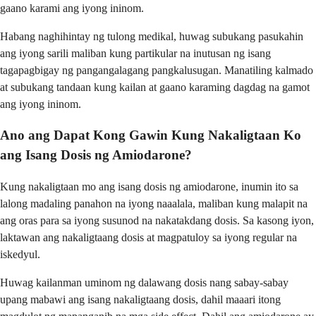
gaano karami ang iyong ininom.
Habang naghihintay ng tulong medikal, huwag subukang pasukahin
ang iyong sarili maliban kung partikular na inutusan ng isang
tagapagbigay ng pangangalagang pangkalusugan. Manatiling kalmado
at subukang tandaan kung kailan at gaano karaming dagdag na gamot
ang iyong ininom.
Ano ang Dapat Kong Gawin Kung Nakaligtaan Ko
ang Isang Dosis ng Amiodarone?
Kung nakaligtaan mo ang isang dosis ng amiodarone, inumin ito sa
lalong madaling panahon na iyong naaalala, maliban kung malapit na
ang oras para sa iyong susunod na nakatakdang dosis. Sa kasong iyon,
laktawan ang nakaligtaang dosis at magpatuloy sa iyong regular na
iskedyul.
Huwag kailanman uminom ng dalawang dosis nang sabay-sabay
upang mabawi ang isang nakaligtaang dosis, dahil maaari itong