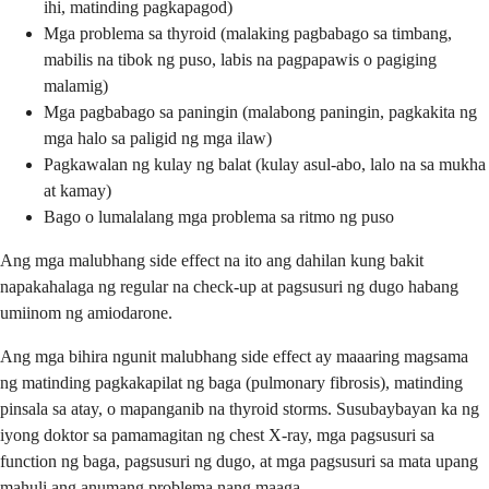
ihi, matinding pagkapagod)
Mga problema sa thyroid (malaking pagbabago sa timbang,
mabilis na tibok ng puso, labis na pagpapawis o pagiging
malamig)
Mga pagbabago sa paningin (malabong paningin, pagkakita ng
mga halo sa paligid ng mga ilaw)
Pagkawalan ng kulay ng balat (kulay asul-abo, lalo na sa mukha
at kamay)
Bago o lumalalang mga problema sa ritmo ng puso
Ang mga malubhang side effect na ito ang dahilan kung bakit
napakahalaga ng regular na check-up at pagsusuri ng dugo habang
umiinom ng amiodarone.
Ang mga bihira ngunit malubhang side effect ay maaaring magsama
ng matinding pagkakapilat ng baga (pulmonary fibrosis), matinding
pinsala sa atay, o mapanganib na thyroid storms. Susubaybayan ka ng
iyong doktor sa pamamagitan ng chest X-ray, mga pagsusuri sa
function ng baga, pagsusuri ng dugo, at mga pagsusuri sa mata upang
mahuli ang anumang problema nang maaga.