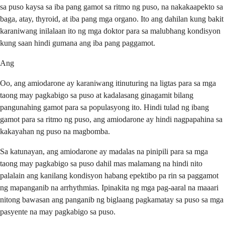
sa puso kaysa sa iba pang gamot sa ritmo ng puso, na nakakaapekto sa
baga, atay, thyroid, at iba pang mga organo. Ito ang dahilan kung bakit
karaniwang inilalaan ito ng mga doktor para sa malubhang kondisyon
kung saan hindi gumana ang iba pang paggamot.
Ang
Oo, ang amiodarone ay karaniwang itinuturing na ligtas para sa mga
taong may pagkabigo sa puso at kadalasang ginagamit bilang
pangunahing gamot para sa populasyong ito. Hindi tulad ng ibang
gamot para sa ritmo ng puso, ang amiodarone ay hindi nagpapahina sa
kakayahan ng puso na magbomba.
Sa katunayan, ang amiodarone ay madalas na pinipili para sa mga
taong may pagkabigo sa puso dahil mas malamang na hindi nito
palalain ang kanilang kondisyon habang epektibo pa rin sa paggamot
ng mapanganib na arrhythmias. Ipinakita ng mga pag-aaral na maaari
nitong bawasan ang panganib ng biglaang pagkamatay sa puso sa mga
pasyente na may pagkabigo sa puso.