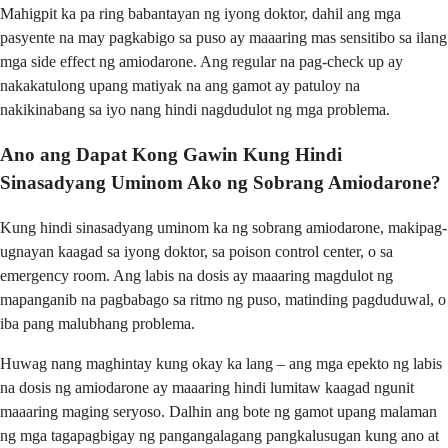
Mahigpit ka pa ring babantayan ng iyong doktor, dahil ang mga
pasyente na may pagkabigo sa puso ay maaaring mas sensitibo sa ilang
mga side effect ng amiodarone. Ang regular na pag-check up ay
nakakatulong upang matiyak na ang gamot ay patuloy na
nakikinabang sa iyo nang hindi nagdudulot ng mga problema.
Ano ang Dapat Kong Gawin Kung Hindi
Sinasadyang Uminom Ako ng Sobrang Amiodarone?
Kung hindi sinasadyang uminom ka ng sobrang amiodarone, makipag-
ugnayan kaagad sa iyong doktor, sa poison control center, o sa
emergency room. Ang labis na dosis ay maaaring magdulot ng
mapanganib na pagbabago sa ritmo ng puso, matinding pagduduwal, o
iba pang malubhang problema.
Huwag nang maghintay kung okay ka lang – ang mga epekto ng labis
na dosis ng amiodarone ay maaaring hindi lumitaw kaagad ngunit
maaaring maging seryoso. Dalhin ang bote ng gamot upang malaman
ng mga tagapagbigay ng pangangalagang pangkalusugan kung ano at