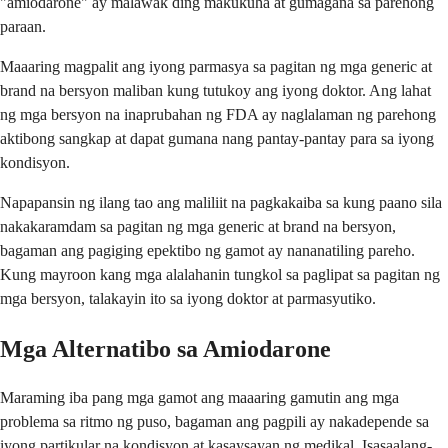
"amiodarone" ay malawak ding makukuha at gumagana sa parehong
paraan.
Maaaring magpalit ang iyong parmasya sa pagitan ng mga generic at
brand na bersyon maliban kung tutukoy ang iyong doktor. Ang lahat
ng mga bersyon na inaprubahan ng FDA ay naglalaman ng parehong
aktibong sangkap at dapat gumana nang pantay-pantay para sa iyong
kondisyon.
Napapansin ng ilang tao ang maliliit na pagkakaiba sa kung paano sila
nakakaramdam sa pagitan ng mga generic at brand na bersyon,
bagaman ang pagiging epektibo ng gamot ay nananatiling pareho.
Kung mayroon kang mga alalahanin tungkol sa paglipat sa pagitan ng
mga bersyon, talakayin ito sa iyong doktor at parmasyutiko.
Mga Alternatibo sa Amiodarone
Maraming iba pang mga gamot ang maaaring gamutin ang mga
problema sa ritmo ng puso, bagaman ang pagpili ay nakadepende sa
iyong partikular na kondisyon at kasaysayan ng medikal. Isasaalang-