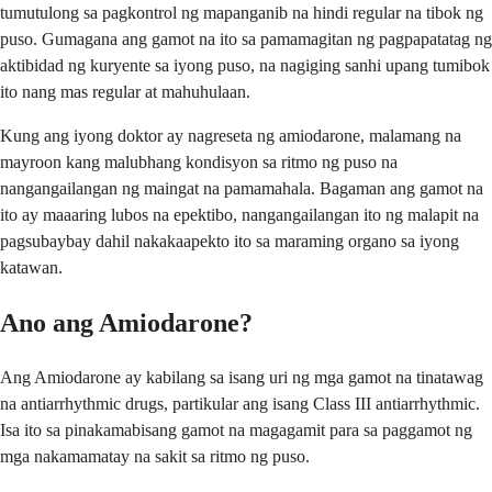
tumutulong sa pagkontrol ng mapanganib na hindi regular na tibok ng
puso. Gumagana ang gamot na ito sa pamamagitan ng pagpapatatag ng
aktibidad ng kuryente sa iyong puso, na nagiging sanhi upang tumibok
ito nang mas regular at mahuhulaan.
Kung ang iyong doktor ay nagreseta ng amiodarone, malamang na
mayroon kang malubhang kondisyon sa ritmo ng puso na
nangangailangan ng maingat na pamamahala. Bagaman ang gamot na
ito ay maaaring lubos na epektibo, nangangailangan ito ng malapit na
pagsubaybay dahil nakakaapekto ito sa maraming organo sa iyong
katawan.
Ano ang Amiodarone?
Ang Amiodarone ay kabilang sa isang uri ng mga gamot na tinatawag
na antiarrhythmic drugs, partikular ang isang Class III antiarrhythmic.
Isa ito sa pinakamabisang gamot na magagamit para sa paggamot ng
mga nakamamatay na sakit sa ritmo ng puso.