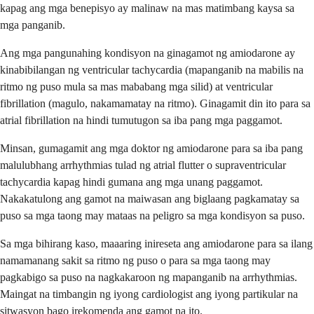
kapag ang mga benepisyo ay malinaw na mas matimbang kaysa sa
mga panganib.
Ang mga pangunahing kondisyon na ginagamot ng amiodarone ay
kinabibilangan ng ventricular tachycardia (mapanganib na mabilis na
ritmo ng puso mula sa mas mababang mga silid) at ventricular
fibrillation (magulo, nakamamatay na ritmo). Ginagamit din ito para sa
atrial fibrillation na hindi tumutugon sa iba pang mga paggamot.
Minsan, gumagamit ang mga doktor ng amiodarone para sa iba pang
malulubhang arrhythmias tulad ng atrial flutter o supraventricular
tachycardia kapag hindi gumana ang mga unang paggamot.
Nakakatulong ang gamot na maiwasan ang biglaang pagkamatay sa
puso sa mga taong may mataas na peligro sa mga kondisyon sa puso.
Sa mga bihirang kaso, maaaring inireseta ang amiodarone para sa ilang
namamanang sakit sa ritmo ng puso o para sa mga taong may
pagkabigo sa puso na nagkakaroon ng mapanganib na arrhythmias.
Maingat na timbangin ng iyong cardiologist ang iyong partikular na
sitwasyon bago irekomenda ang gamot na ito.