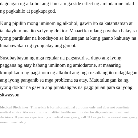
dagdagan ng alkohol ang ilan sa mga side effect ng amiodarone tulad
ng pagkahilo at pagkapagod.
Kung pipiliin mong uminom ng alkohol, gawin ito sa katamtaman at
talakayin muna ito sa iyong doktor. Maaari ka nilang payuhan batay sa
iyong partikular na kondisyon sa kalusugan at kung gaano kahusay na
hinahawakan ng iyong atay ang gamot.
Susubaybayan ng mga regular na pagsusuri sa dugo ang iyong
paggana ng atay habang umiinom ng amiodarone, at maaaring
kumplikado ng pag-inom ng alkohol ang mga resultang ito o dagdagan
ang iyong panganib sa mga problema sa atay. Matutulungan ka ng
iyong doktor na gawin ang pinakaligtas na pagpipilian para sa iyong
sitwasyon.
Medical Disclaimer:
This article is for informational purposes only and does not constitute
medical advice. Always consult a qualified healthcare provider for diagnosis and treatment
decisions. If you are experiencing a medical emergency, call 911 or go to the nearest emergency
room immediately.