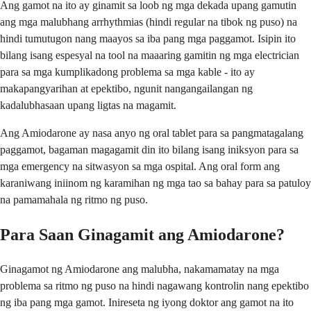
Ang gamot na ito ay ginamit sa loob ng mga dekada upang gamutin
ang mga malubhang arrhythmias (hindi regular na tibok ng puso) na
hindi tumutugon nang maayos sa iba pang mga paggamot. Isipin ito
bilang isang espesyal na tool na maaaring gamitin ng mga electrician
para sa mga kumplikadong problema sa mga kable - ito ay
makapangyarihan at epektibo, ngunit nangangailangan ng
kadalubhasaan upang ligtas na magamit.
Ang Amiodarone ay nasa anyo ng oral tablet para sa pangmatagalang
paggamot, bagaman magagamit din ito bilang isang iniksyon para sa
mga emergency na sitwasyon sa mga ospital. Ang oral form ang
karaniwang iniinom ng karamihan ng mga tao sa bahay para sa patuloy
na pamamahala ng ritmo ng puso.
Para Saan Ginagamit ang Amiodarone?
Ginagamot ng Amiodarone ang malubha, nakamamatay na mga
problema sa ritmo ng puso na hindi nagawang kontrolin nang epektibo
ng iba pang mga gamot. Inireseta ng iyong doktor ang gamot na ito