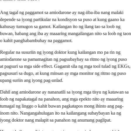
Ang tagal ng paggamot sa amiodarone ay nag-iiba-iba nang malaki
depende sa iyong partikular na kondisyon sa puso at kung gaano ka
kahusay tumugon sa gamot. Kailangan ito ng ilang tao sa loob ng
buwan, habang ang iba ay maaaring mangailangan nito sa loob ng taon
o kahit panghabambuhay na paggamot.
Regular na susuriin ng iyong doktor kung kailangan mo pa rin ng
amiodarone sa pamamagitan ng pagsubaybay sa ritmo ng iyong puso
at pagsuri sa mga side effect. Gagamit sila ng mga tool tulad ng EKGs,
pagsusuri sa dugo, at kung minsan ay mga monitor ng ritmo ng puso
upang suriin ang iyong pag-unlad.
Dahil ang amiodarone ay nananatili sa iyong mga tisyu ng katawan sa
loob ng napakatagal na panahon, ang mga epekto nito ay maaaring
tumagal ng linggo o kahit buwan pagkatapos mong ihinto ang pag-
inom nito. Nangangahulugan ito na kailangang subaybayan ka ng
iyong doktor nang malapit sa panahon ng anumang paglipat.