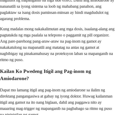
magdulot ng mapanganib na mga side effect. Dahil ang amiodarone ay
nananatili sa iyong sistema sa loob ng mahabang panahon, ang
paglaktaw sa isang dosis paminsan-minsan ay hindi magdudulot ng
agarang problema.
Kung madalas mong nakakalimutan ang mga dosis, isaalang-alang ang
pagtatakda ng mga paalala sa telepono o paggamit ng pill organizer.
Ang pare-parehong pang-araw-araw na pag-inom ng gamot ay
nakakatulong na mapanatili ang matatag na antas ng gamot at
nagbibigay ng pinakamahusay na proteksyon laban sa mapanganib na
ritmo ng puso.
Kailan Ko Pwedeng Itigil ang Pag-inom ng
Amiodarone?
Dapat mo lamang itigil ang pag-inom ng amiodarone sa ilalim ng
direktang pangangasiwa at gabay ng iyong doktor. Huwag kailanman
itigil ang gamot na ito nang biglaan, dahil ang paggawa nito ay
maaaring mag-trigger ng mapanganib na pagbabago sa ritmo ng puso
na pinipigilan ng gamot.