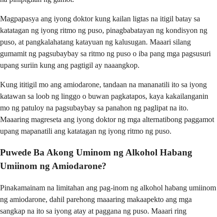
Magpapasya ang iyong doktor kung kailan ligtas na itigil batay sa
katatagan ng iyong ritmo ng puso, pinagbabatayan ng kondisyon ng
puso, at pangkalahatang katayuan ng kalusugan. Maaari silang
gumamit ng pagsubaybay sa ritmo ng puso o iba pang mga pagsusuri
upang suriin kung ang pagtigil ay naaangkop.
Kung ititigil mo ang amiodarone, tandaan na mananatili ito sa iyong
katawan sa loob ng linggo o buwan pagkatapos, kaya kakailanganin
mo ng patuloy na pagsubaybay sa panahon ng paglipat na ito.
Maaaring magreseta ang iyong doktor ng mga alternatibong paggamot
upang mapanatili ang katatagan ng iyong ritmo ng puso.
Puwede Ba Akong Uminom ng Alkohol Habang
Umiinom ng Amiodarone?
Pinakamainam na limitahan ang pag-inom ng alkohol habang umiinom
ng amiodarone, dahil parehong maaaring makaapekto ang mga
sangkap na ito sa iyong atay at paggana ng puso. Maaari ring