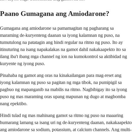
Paano Gumagana ang Amiodarone?
Gumagana ang amiodarone sa pamamagitan ng pagharang sa
maraming de-kuryenteng daanan sa iyong kalamnan ng puso, na
tumutulong na patatagin ang hindi regular na ritmo ng puso. Ito ay
itinuturing na isang napakalakas na gamot dahil nakakaapekto ito sa
ilang iba't ibang mga channel ng ion na kumokontrol sa aktibidad ng
kuryente ng iyong puso.
Pinahaba ng gamot ang oras na kinakailangan para mag-reset ang
iyong kalamnan ng puso sa pagitan ng mga tibok, na pumipigil sa
pagbuo ng mapanganib na mabilis na ritmo. Nagbibigay ito sa iyong
puso ng mas maraming oras upang mapunan ng dugo at magbomba
nang epektibo.
Hindi tulad ng mas mahinang gamot sa ritmo ng puso na maaaring
humarang lamang sa isang uri ng de-kuryenteng daanan, nakakaapekto
ang amiodarone sa sodium, potassium, at calcium channels. Ang multi-